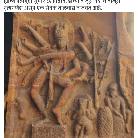
ह्याच्य नृत्यमुद्रा सुमारे ८१ होतात. डाव्या बाजूस नंदी व बाजूस
नृत्यगणेश असून एक सेवक तालवाद्य वाजवत आहे.