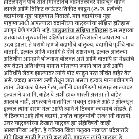
हॉटेलपसून पाच सात मिनिटातच वाहनतळावर पोहोचून वाहन
लावले आणि तिकिट काऊंटर तिकीट काढून (२५ रु. प्रत्येकी)
बदामीच्या गुहा पाहण्यास निघालो. मात्र बदामीच्या गुहा
पाहण्याआधी आपल्याला बदामीच्या चालुक्यांचा संक्षिप्त इतिहास
जाणून घेणे गरजेचे आहे.
चालुक्यांचा संक्षिप्त इतिहास
इ.स.सहाव्या
शतकाच्या सुरुवातीस दक्षिणेत एका शक्तिशाली राजघराण्याचा
उदय झाला. ते घराणे म्हणजे बदामीचे चालुक्य. बदामीचे पूर्वीचे नाव
वातापी. इल्वल आणि वातापि हे दोघे राक्षसबंधु. इल्वल आलेल्या
अतिथींना आग्रहाने भोजनास बोलवत असे आणि वातापि हा मेढ्यांचे
रूप घेऊन अतिथींच्या पानात मांसाच्या रूपाने जात असे आणि
अतिथींचे जेवण झाल्यावर त्यांचे पोट फाडून परत जीवंत बाहेर येत
असे. एकदा अगत्स्य ऋषी तेथून जात असता इल्वल मानभावीपणाने
त्यांना जेवायला घेऊन गेला, ऋषींनी वातापिरुपी मांसान्न खाल्यावर
इल्वलाने वातापि, बाहेर ये अशी हाक मारली असता तो बाहेर
आलाच नाही, अगत्स्याने वातापिला पचवून टाकले आहे हे ओळखून
इल्वल त्यांना शरण गेला आणि त्याने ते ठिकाण कायमचे सोडले. हे
जे ठिकाण आहे तीच बदामी, अर्थात चालुक्यांची राजधानी वातापी.
उत्तर चालुक्यांच्या लेखात चालुक्य ह्या संज्ञेविषयी काही
आख्यायिका आहेत. हे चलिक्य किंवा चलुक्य नावाच्या प्रदेशातले
होते किंवा साळी हे त्यांचे कुल होते. ह्यावरुन त्यांचे चालुक्य हे