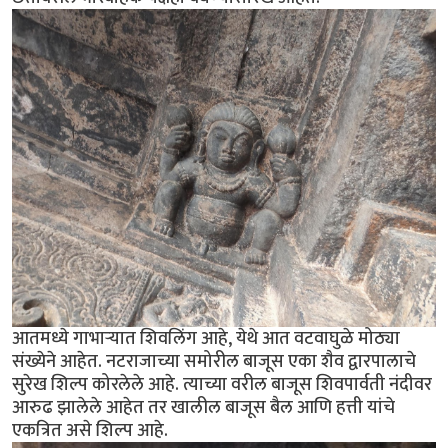
आतमध्ये गाभार्‍यात शिवलिंग आहे, येथे आत वटवाघुळे मोठ्या
संख्येने आहेत. नटराजाच्या समोरील बाजूस एका शैव द्वारपालाचे
सुरेख शिल्प कोरलेले आहे. त्याच्या वरील बाजूस शिवपार्वती नंदीवर
आरुढ झालेले आहेत तर खालील बाजूस बैल आणि हत्ती यांचे
एकत्रित असे शिल्प आहे.