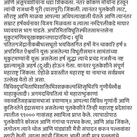
आणि अलूपवंशीयांना धडा शिकवला. नंतर कोंकण मौर्यांना हरवून
त्यांची राजधानी पुरी (घारापुरी) जिंकली. त्यानंतर पुलकेशी लाट,
सौराष्ट्र आणि माळवा आपल्या अधिपत्याखाली घेतले आणि त्यानंतर
सम्राट हर्षवर्धनावर विजय मिळवला व त्याला नर्मदेपलीकडे माघार
घ्यावयास भाग पाडले. अपरिमितविभूतिस्फीतसामन्तसेना
मुकुटमणिमयूखाक्क्रान्तपादारविन्दः। युधि
पतितगजेंद्रानीकबीभत्सभूतो भयविलगित हर्षों येन चाकारि हर्षः॥
अपरिमित ऐश्वर्याने युक्त असलेल्या विभूतीसमान सामंतांच्या
मुकुटमण्यांनी युक्त असलेला हर्ष सुद्धा त्याचे प्रचंड गजसैन्य नष्ट
झाल्यामुळे अहर्ष (दु:खी) होऊन गेला. यानंतर पुलकेशीने संपूर्ण
महाराष्ट्र जिंकला. ऐहोळे प्रशस्तीत महाराष्ट्र या नामाचा सर्वप्रथम
उल्लेख येतो तो असा.
विधिवदुपचिताभिश्शक्तिभिश्शक्रकल्पस्तिसृभिरपि गुणौधैस्वैश्च
माहाकुलाद्यैः। अगमदधिपतित्वं यो महाराष्ट्टकाणां
नवनवतिसहस्रग्रामभाजां त्रयाणाम्॥ आपल्या विविध गुणांनी आणि
कुलिनतेने इंद्रासमान असलेल्या पुलकेशीने तिन्ही महाराष्ट्र प्रदेशांवर
त्यातील ९९००० गावांसह स्वामित्व प्राप्त केले. त्यापाठोपाठ
पुलकेशीने कोसल आणि गंगांचा पराभव केला, आणि आंध्र जिंकले,
लगोलग त्याने चोल आणि पांड्यांशी मैत्री संपादन करुन पल्लवांवर
स्वारी केली. त्याला कांची जिंकता आली नाही मात्र पल्लवांचे