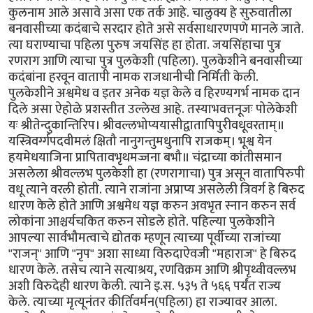
कुलनाम आले असावे असा एक तर्क आहे. चालुक्य हे सुरुवातीला
बनवासीच्या कदंबाचे सरदार होते असे सर्वसाधारणपणे मानले जाते.
त्या घराण्याचा पहिला पुरुष जयसिंह हा होता. जयसिंहाचा पुत्र
रणराग आणि त्याचा पुत्र पुलकेशी (पहिला). पुलकेशीने बनवासीच्या
कदंबांना हरवून वातापी नामक राजधानीची निर्मिती केली.
पुलकेशीने अश्वमेध व इतर अनेक यज्ञ केले व हिरण्यगर्भ नामक दान
दिले असा ऐहोळे प्रशस्तीत उल्लेख आहे. तस्याभवत्तनूजः पोलेकेशी
यः श्रीतेन्दुकान्तिरिप। श्रीवल्लभोप्ययासीद्वातापिपुरीवधूवरताम्॥
यस्त्रिवर्ग्गपदवीमलं क्षितौ नानुगन्तुमधुनापि राजकम्। भूश्व येन
हयमेधयाजिना प्रापितावभृथमज्जना बभौ॥ चंद्राच्या कांतीसमान
असलेला श्रीवल्लभ पुलकेशी हा (रणरागाचा) पुत्र असून वातापिरुपी
वधू त्याने वरली होती. त्याने राजांना अप्राप्य असलेली त्रिवर्ग हे बिरुद
धारण केले होते आणि अश्वमेध यज्ञ करुन अवभृत स्नान करुन सर्व
लोकांना आश्चर्यचकित करुन सोडले होते. पहिल्या पुलकेशीने
आपल्या सार्वभौमत्वाचे द्योतक म्हणून त्याच्या पूर्वीच्या राजांच्या
"राजन्" आणि "नृप" अशा साध्या विरुदाऐवजी "महाराज" हे बिरुद
धारण केले. तसेच त्याने सत्याश्रय, रणविक्रम आणि श्रीपृथ्वीवल्लभ
अशी विरुदेही धारण केली. त्याने इ.स. ५३५ ते ५६६ पर्यंत राज्य
केले. त्याच्या मृत्यूनंतर कीर्तिवर्मन(पहिला) हा राज्यावर आला.