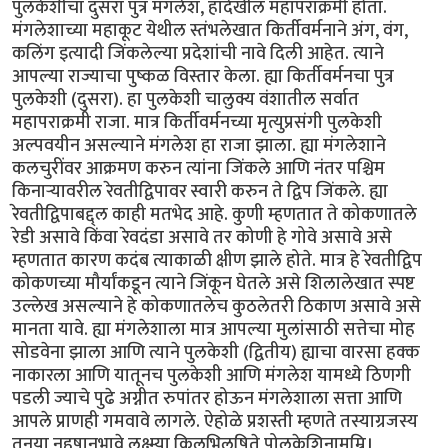
पुलकेशीचा दुसरा पुत्र मंगलेश, हादेखील महापराक्रमी होता.
मंगलेशाच्या महाकूट येथील स्तंभलेखात किर्तीवर्मनाने अंग, वंग,
कलिंग इत्यादी जिंकलेल्या प्रदेशांची नावे दिली आहेत. त्याने
आपल्या राज्याचा पुष्कळ विस्तार केला. ह्या किर्तीवर्मनचा पुत्र
पुलकेशी (दुसरा). हा पुलकेशी चालुक्य वंशातील सर्वात
महापराक्रमी राजा. मात्र किर्तीवर्मनच्या मृत्युप्रसंगी पुलकेशी
अल्पवयीन असल्याने मंगलेश हा राजा झाला. ह्या मंगलेशाने
कलचुरींवर आक्रमण करुन त्यांना जिंकले आणि नंतर पश्चिम
किनार्‍यावरील रेवतीद्विपावर स्वारी करुन ते द्विप जिंकले. ह्या
रेवतीद्विपाबद्द्ल काही मतभेद आहे. कुणी म्हणतात ते कोकणातले
रेडी असावे किंवा रेवदंडा असावे तर कोणी हे गोवे असावे असे
म्हणतात कारण कदंब त्याकाळी क्षीण झाले होते. मात्र हे रेवतीद्विप
कोकणच्या मौर्यांकडून त्याने जिंकून घेतले असे शिलालेखात स्पष्ट
उल्लेख असल्याने हे कोकणातलेच कुठलेतरी ठिकाण असावे असे
मानता यावे. ह्या मंगलेशाला मात्र आपल्या मुलांसाठी सत्तेचा मोह
सोडवेना झाला आणि त्याने पुलकेशी (द्वितीय) ह्याचा वारसा हक्क
नाकारला आणि यातूनच पुलकेशी आणि मंगलेश यामध्ये ठिणगी
पडली ज्याचे पुढे अग्नीत रुपांतर होऊन मंगलेशाला सत्ता आणि
आपले प्राणही गमवावे लागले. ऐहोळे प्रशस्ती म्हणते तस्याग्रजस्य
तनया नहुषानुभावे लक्ष्म्या किलभिलषिते पोलकेशिनामम्नि।