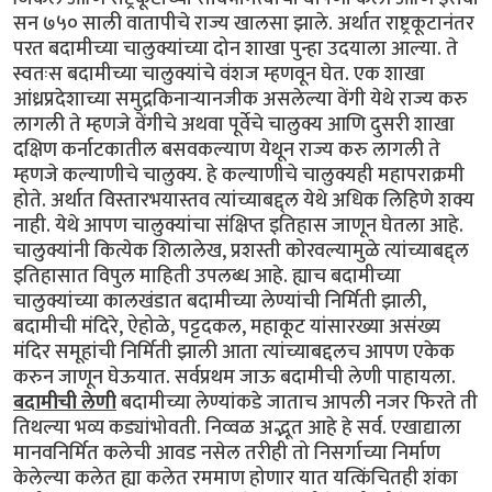
सन ७५० साली वातापीचे राज्य खालसा झाले. अर्थात राष्ट्रकूटानंतर
परत बदामीच्या चालुक्यांच्या दोन शाखा पुन्हा उदयाला आल्या. ते
स्वतःस बदामीच्या चालुक्यांचे वंशज म्हणवून घेत. एक शाखा
आंध्रप्रदेशाच्या समुद्रकिनार्‍यानजीक असलेल्या वेंगी येथे राज्य करु
लागली ते म्हणजे वेंगीचे अथवा पूर्वेचे चालुक्य आणि दुसरी शाखा
दक्षिण कर्नाटकातील बसवकल्याण येथून राज्य करु लागली ते
म्हणजे कल्याणीचे चालुक्य. हे कल्याणीचे चालुक्यही महापराक्रमी
होते. अर्थात विस्तारभयास्तव त्यांच्याबद्द्ल येथे अधिक लिहिणे शक्य
नाही. येथे आपण चालुक्यांचा संक्षिप्त इतिहास जाणून घेतला आहे.
चालुक्यांनी कित्येक शिलालेख, प्रशस्ती कोरवल्यामुळे त्यांच्याबद्द्ल
इतिहासात विपुल माहिती उपलब्ध आहे. ह्याच बदामीच्या
चालुक्यांच्या कालखंडात बदामीच्या लेण्यांची निर्मिती झाली,
बदामीची मंदिरे, ऐहोळे, पट्टदकल, महाकूट यांसारख्या असंख्य
मंदिर समूहांची निर्मिती झाली आता त्यांच्याबद्दलच आपण एकेक
करुन जाणून घेऊयात. सर्वप्रथम जाऊ बदामीची लेणी पाहायला.
बदामीची लेणी
बदामीच्या लेण्यांकडे जाताच आपली नजर फिरते ती
तिथल्या भव्य कड्यांभोवती. निव्वळ अद्भूत आहे हे सर्व. एखाद्याला
मानवनिर्मित कलेची आवड नसेल तरीही तो निसर्गाच्या निर्माण
केलेल्या कलेत ह्या कलेत रममाण होणार यात यत्किंचितही शंका