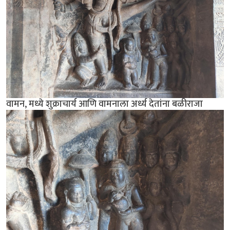
वामन, मध्ये शुक्राचार्य आणि वामनाला अर्ध्य देतांना बळीराजा