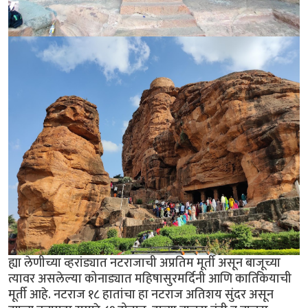
ह्या लेणीच्या व्हरांड्यात नटराजाची अप्रतिम मूर्ती असून बाजूच्या
त्यावर असलेल्या कोनाड्यात महिषासुरमर्दिनी आणि कार्तिकेयाची
मूर्ती आहे. नटराज १८ हातांचा हा नटराज अतिशय सुंदर असून