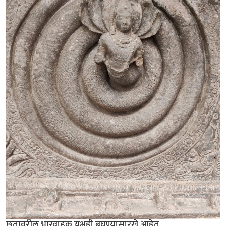
छतावरील भारवाहक यक्षही बघण्यासारखे आहेत.