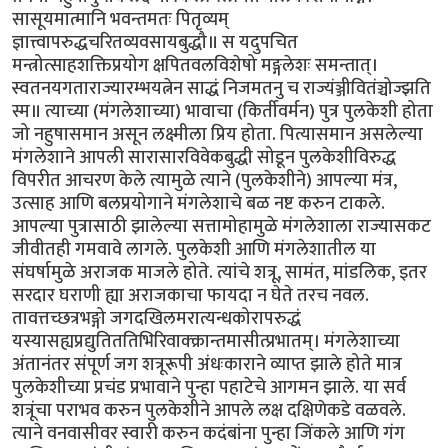
सासूयमात्मानि भवन्तमतः पितृव्यम्
ज्ञात्त्वापरुद्धचरितव्यवसायबुद्धौ॥ स यदुपचित
मन्त्रोत्साहशक्तिप्रयोग क्षपितवलविशेषो मङ्गलेशः समन्तात्।
स्वतनयगताराज्यारम्भयत्नेन साद्धं निजमतनु च राज्यंञ्जीवितंञ्चोज्झति
स्म॥ त्याच्या (मंगलेशाच्या) भावाचा (किर्तीवर्मन) पुत्र पुलकेशी होता
जो नहुषासमान असून लक्ष्मीला प्रिय होता. पित्यासमान असलेल्या
मंगलेशाने आपली सारासारविवेकबुद्धी सोडून पुलकेशीविरुद्ध
विपरीत आचरण केले त्यामुळे त्याने (पुलकेशीने) आपल्या मंत्र,
उत्साह आणि बलप्रयोगाने मंगलेशाचे बळ नष्ट करुन टाकले.
आपल्या पुत्रासाठी झालेल्या सत्तामोहामुळे मंगलेशाला राज्यासकट
जीवीतही गमवावे लागले. पुलकेशी आणि मंगलेशातील या
संघर्षामुळे अराजक माजले होते. त्यांचे शत्रू, सामंत, मांडलिक, इतर
सरदार घराणी ह्या अराजकाचा फायदा न घेते तरच नवल.
तावत्तच्छत्रभङ्गो जगदखिलमरात्यन्धकोरापरुद्धं
यस्यासह्यप्रद्युतिततिभिरिवाक्क्रान्तमासीत्प्रभातम्। मंगलेशाच्या
अंतानंतर संपूर्ण जग शत्रूरूपी अंधःकाराने व्याप्त झाले होते मात्र
पुलकेशीच्या प्रचंड प्रभावाने पुन्हा पहाटेचे आगमन झाले. या सर्व
शत्रूंचा पराभव करुन पुलकेशीने आपले लक्ष दक्षिणेकडे वळवले.
त्याने वनवासीवर स्वारी करुन कदंबांना पुन्हा जिंकले आणि गंग