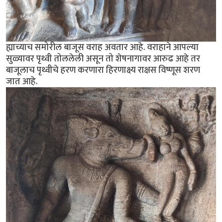
ह्याच्याच समोरील बाजूस वराह अवतार आहे. वराहाने आपल्या
सुळ्यावर पृथ्वी तोललेली असून तो शेषनागावर आरुढ आहे तर
बाजूलाच पृथ्वीचे हरण करणारा हिरणाक्ष्य राक्षस विष्णूस शरण
जात आहे.