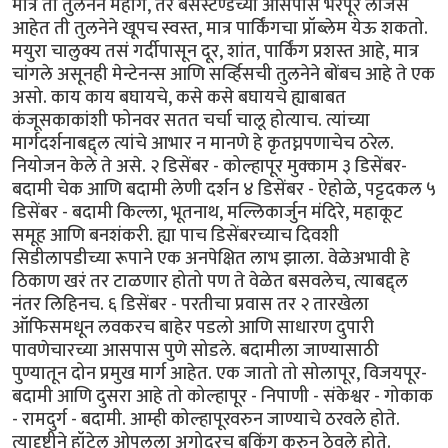
मात्र ती तुलनेने महाग, तर बसस्टॅण्डच्या आसपास भरपूर लॉजेस
आहेत ती तुलनेने खूपच स्वस्त, मात्र पार्किंगचा प्रॉब्लेम येऊ शकतो.
मयुरा चालुक्य तसं गर्दीपासून दूर, शांत, पार्किंग प्रशस्त आहे, मात्र
चांगले असूनही मेन्टेनन्स आणि सर्व्हिसची तुलनेने बोंबच आहे ते एक
असो. काय काय बघायचे, कसे कसे बघायचे ह्याबाबत
कंजूसकाकांशी फोनवर सतत चर्चा चालू होत्याच. त्यांच्या
मार्गदर्शनाबद्द्ल त्यांचे आभार न मानणे हे कृतघ्नपणाचेच ठरेल.
नियोजन केले ते असे. २ डिसेंबर - कोल्हापूर मुक्काम ३ डिसेंबर-
बदामी चेक आणि बदामी लेणी दर्शन ४ डिसेंबर - ऐहोळे, पट्टदकल ५
डिसेंबर - बदामी किल्ला, भूतनाथ, मल्लिकार्जुन मंदिरे, महाकूट
समूह आणि बनशंकरी. ह्या पाच डिसेंबरच्याच दिवशी
सिडीलापडीच्या रूपाने एक अनपेक्षित लाभ झाला. वेळेअभावी हे
ठिकाण खरं तर टाळणार होतो पण ते वेळेत बसवलेच, त्याबद्द्ल
नंतर लिहिनच. ६ डिसेंबर - परतीचा प्रवास तर २ तारखेला
ऑफिसमधून लवकरच बाहेर पडलो आणि साधारण दुपारी
पावणेचारच्या आसपास पुणे सोडले. बदामीला जाण्यासाठी
पुण्यातून दोन प्रमुख मार्ग आहेत. एक जातो तो सोलापूर, विजयपूर-
बदामी आणि दुसरा आहे तो कोल्हापूर - निपाणी - संकेश्वर - गोकाक
- रामदुर्ग - बदामी. आम्ही कोल्हापूरवरुन जाण्याचे ठरवले होते.
त्यादृष्टीने हॉटेल ओपलला अगोदरच बुकिंग करुन ठेवले होते.