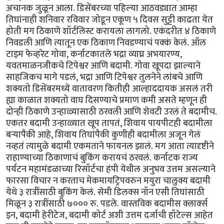
अचानक जुळून आला. डिसेंबरच्या पहिल्या आठवड्यात आम्हा
तिघांनाही शनिवार रविवार जोडून एकूण ५ दिवस सुट्टी काढता येत
होती मग ठिकाणे शॉर्टलिस्ट करायला लागलो. एकंदरीत ४ ठिकाणे
निवडली आणि त्यातून एक ठिकाण निवडण्याचं पक्कं केलं. ऑल
टाइम फेव्हरेट गोवा, कर्नाटकातले भद्रा व्याघ्र अभयारण्य,
यवतमाळनजीकचे टिपेश्वर आणि बदामी. गोवा खूपदा झाल्याने
साहजिकच मागे पडलं, भद्रा आणि टिपेश्वर तुलनेने लांबचे आणि
शक्यतो डिसेंबरमध्ये वातावरण कितीही आल्हाददायक असलं तरी
ह्या काळात शक्यतो वाघ दिसण्याचे प्रमाण कमी असते म्हणून ही
दोन्ही ठिकाणे उन्हाळ्यासाठी ठरवली आणि शेवटी उरलं ते बदामीच.
एकतर बदामी उन्हाळ्यात खूप तापतं, शिवाय पायपीटही बदामीला
बर्‍यापैकी आहे, शिवाय तिघांपैकी कुणीही बदामीला अजून गेलं
नव्हतं त्यामुळे बदामी एकमताने फायनल झालं. मग आता त्यादृष्टीने
राहाण्याच्या ठिकाणाचं बुकिंग करायचं ठरवलं. कर्नाटक राज्य
पर्यटन महामंडळाच्या रिसॉर्टचा हंपी येथील अनुभव उत्तम असल्याने
फारसा विचार न करताच मेकमायट्रिपवरुन मयुरा चालुक्य बदामी
येथे ३ रात्रींसाठी बुकिंग केलं. सेमी डिलक्स नॉन एसी तिघांसाठी
मिळून ३ रात्रींसाठी ७००० रु. पडले. वास्तविक बदामीस क्लार्क्स
इन, बदामी हेरीटेज, बदामी कोर्ट अशी उत्तम दर्जाची हॉटेल्स आहेत