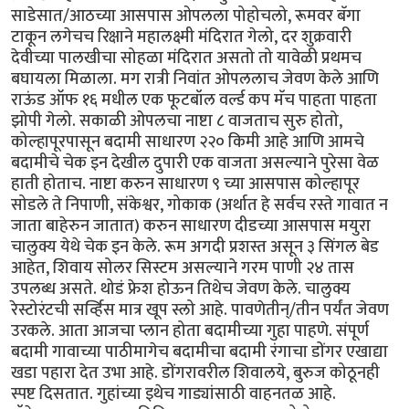
साडेसात/आठच्या आसपास ओपलला पोहोचलो, रूमवर बॅगा
टाकून लगेचच रिक्षाने महालक्ष्मी मंदिरात गेलो, दर शुक्रवारी
देवीच्या पालखीचा सोहळा मंदिरात असतो तो यावेळी प्रथमच
बघायला मिळाला. मग रात्री निवांत ओपललाच जेवण केले आणि
राऊंड ऑफ १६ मधील एक फूटबॉल वर्ल्ड कप मॅच पाहता पाहता
झोपी गेलो. सकाळी ओपलचा नाष्टा ८ वाजताच सुरु होतो,
कोल्हापूरपासून बदामी साधारण २२० किमी आहे आणि आमचे
बदामीचे चेक इन देखील दुपारी एक वाजता असल्याने पुरेसा वेळ
हाती होताच. नाष्टा करुन साधारण ९ च्या आसपास कोल्हापूर
सोडले ते निपाणी, संकेश्वर, गोकाक (अर्थात हे सर्वच रस्ते गावात न
जाता बाहेरुन जातात) करुन साधारण दीडच्या आसपास मयुरा
चालुक्य येथे चेक इन केले. रूम अगदी प्रशस्त असून ३ सिंगल बेड
आहेत, शिवाय सोलर सिस्टम असल्याने गरम पाणी २४ तास
उपलब्ध असते. थोडं फ्रेश होऊन तिथेच जेवण केले. चालुक्य
रेस्टोरंटची सर्व्हिस मात्र खूप स्लो आहे. पावणेतीन्/तीन पर्यंत जेवण
उरकले. आता आजचा प्लान होता बदामीच्या गुहा पाहणे. संपूर्ण
बदामी गावाच्या पाठीमागेच बदामीचा बदामी रंगाचा डोंगर एखाद्या
खडा पहारा देत उभा आहे. डोंगरावरील शिवालये, बुरुज कोठूनही
स्पष्ट दिसतात. गुहांच्या इथेच गाड्यांसाठी वाहनतळ आहे.