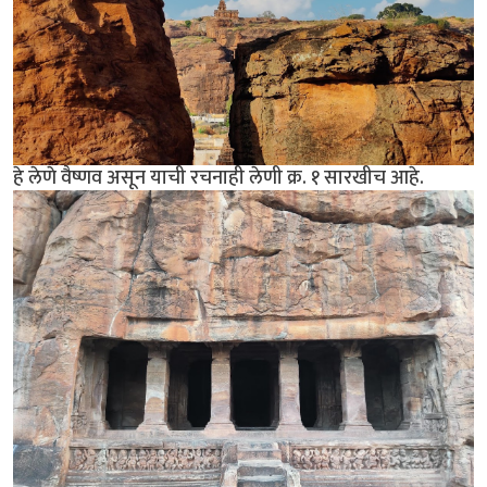
हे लेणे वैष्णव असून याची रचनाही लेणी क्र. १ सारखीच आहे.