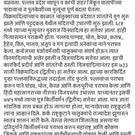
वळवला. पल्लव प्रदेश व्यापून व कांची शहर जिंकून वातापीच्या
पाडावाचा व पुलकेशीच्या मृत्यूचा पूर्ण बदला घेतला.
विक्रमादित्याच्याच काळात चालुक्यांच्या प्रदेशात शांततेचे युग सुरु
झाले आणि पट्टदकल येथील मंदिरांची उभारणी सुरु झाली. ६८१
मध्ये त्याच्या मृत्युनंतर युवराज विनयादित्य हा सत्तेवर आला. हाही
पित्यासमान पराक्रमी होता. पल्लव पाण्ड्य, चोल, केरळ, कलभ्र,
हैहेय, विल, मालव, अलूप व गंग इत्यादी अनेकांचा याने पराभव
केला. कनोजच्या यशोवर्मनशी चालुक्यांचा संघर्ष होऊन त्यात
विनयादित्याची अखेर झाली व विजयादित्य सत्तेवर आला. ह्याची
कारकिर्द प्रदीर्घ आणि शांततेची ठरली. विजयादित्यानंतर इस ७३३
साली विक्रमादित्य (द्वितीय) हा सत्तेवर आला. ह्याच्या कारकिर्दित
पुन्हा पल्लवांविरुद्धच्या लढाईला तोंड फुटले. पल्लवांचा पराभव
करुन याने पांड्य, चोल, केरळ आणि कलचुरींचा पराभव केला आणि
हिंदी महासागराच्या तीरावर विजयस्तंभ उभारला. याच्यानंतर इसवी
७४५ मध्ये त्याचा पुत्र किर्तीवर्मन (द्वितीय) सत्तेवर आला. मात्र आता
मांडलिक सत्ता प्रबळ होऊ लागल्या होत्या, मान्यखेतच्या राष्ट्रकूटांनी
त्यांना आव्हान दिले. कर्क राष्ट्रकूटाने चालुक्यांचे राज्यादेश झुगारुन
स्वतंत्र शासन जारी केले. वेरुळ लेण्यात शिलालेख असणार्‍या
दंतिदुर्गाने किर्तीवर्मनचा पराभव करुन महाराष्ट्र आणि कोंकण
जिंकले आणि राष्ट्रकूटांच्या सार्वभौमत्वाची घोषणा केली आणि इसवी