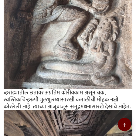
व्हरांड्यातील छतावर अप्रतिम कोरीवकाम असून चक्र,
स्वस्तिकचिन्हरुपी भुलभुलय्यासारखी कमालीची मोहक नक्षी
कोरलेली आहे. त्याच्या आजूबाजूस समुद्रमंथनासारखे देखावे आहेत.
↑