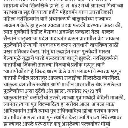
साम्राज्य बरेच खिळखिळे झाले. इ. स. ६४२ मध्ये आपल्या पित्याच्या
पराभवाचा सूड घेण्याच्या दृष्टीने महेंद्रवर्मन याचा उत्तराधिकारी
पहिला नरसिंहवर्मन याने अचानकपणे चालुक्यांच्या राज्यावर
आक्रमण केले. हा हल्ला एवढ्या तडकाफडकी करण्यात आला की,
त्यात पुलकेशी देखील बेसावध अवस्थेत पकडला गेला. पल्लव
सैन्याने चालुक्यांचा प्रदेश पादाक्रांत करून वातापीस वेढा टाकला.
पुलकेशीने सैन्याची जमवाजमव करून राजधानी वाचविण्यासाठी
प्रखर प्रतिकार केला. परंतु या लढाईत स्वतः पुलकेशी मारला
गेल्यामुळे युद्धाचे पारडे पल्लवांच्या बाजूने झुकले. नरसिंहवर्मनने
वातापीचा जिंकली आपल्या विजयाचे प्रतीक म्हणून त्याने
"वातापीकोंडा" हे विरुद धारण केले व या पराक्रमाचे स्मारक म्हणून
वातापी येथील प्रस्तरावर आपल्या राजाज्ञेचा शिलालेख कोरविला.
चालुक्य वंशातील सर्वश्रेष्ठ आणि प्राचीन भारतातील श्रेष्ठ असलेल्या
पुलकेशीचा असा दुर्दैवी अंत झाला. त्यानंतर १२/१३ वर्षे
चालुक्यांसाठी कसोटीची ठरली, त्याच्या पुत्रांमध्येही बेदिली माजली,
त्यानंतर त्याचा पुत्र विक्रमादित्य हा सत्तेवर आला. आपला भाऊ
आदित्यवर्मन आणि त्याचा पुत्र अभिनवादित्य ह्यांचा पराभव करुन
वातापीवर आपला ताबा पुनःस्थापित केला आणि राज्य स्थिरस्थावर
झाल्यावर आपले परंपरागत शत्रू असलेल्या पल्लवांवर मोर्चा