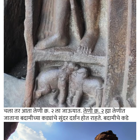
चला तर आता लेणी क्र. २ ला जाऊयात.
लेणी क्र. २
ह्या लेणीत
जाताना बदामीच्या कड्यांचे सुंदर दर्शन होत राहते. बदामीचे कडे