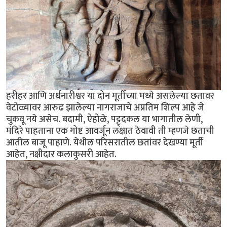
हरीहर आणि अर्धनारीश्वर या दोन मूर्तीच्या मध्ये असलेल्या छतावर
वेटोळ्यावर आरुढ झालेल्या नागराजाचे अप्रतिम शिल्प आहे जे
चुकवू नये असेच. बदामी, ऐहोळे, पट्ट्दकल या भागातील लेणी,
मंदिरे पाहताना एक गोष्ट आवर्जून लक्षात ठेवावी ती म्हणजे छताची
आतील बाजू पाहाणे. येथील परिसरातील छतांवर देखण्या मूर्ती
आहेत, नक्षीदार कलाकुसरी आहेत.