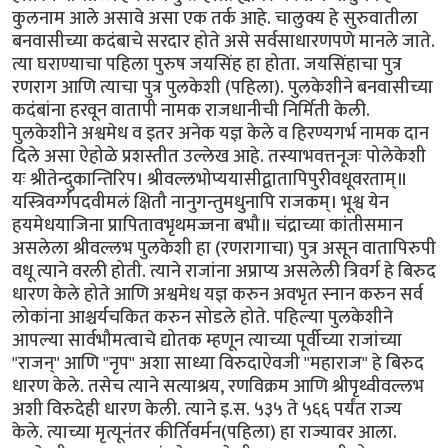
कुलनाम आले असावे असा एक तर्क आहे. चालुक्य हे सुरुवातीला
बनवासीच्या कदंबाचे सरदार होते असे सर्वसाधारणपणे मानले जाते.
त्या घराण्याचा पहिला पुरुष जयसिंह हा होता. जयसिंहाचा पुत्र
रणराग आणि त्याचा पुत्र पुलकेशी (पहिला). पुलकेशीने बनवासीच्या
कदंबांना हरवून वातापी नामक राजधानीची निर्मिती केली.
पुलकेशीने अश्वमेध व इतर अनेक यज्ञ केले व हिरण्यगर्भ नामक दान
दिले असा ऐहोळे प्रशस्तीत उल्लेख आहे. तस्याभवत्तनूजः पोलेकेशी
यः श्रीतेन्दुकान्तिरिप। श्रीवल्लभोप्ययासीद्वातापिपुरीवधूवरताम्॥
यस्त्रिवर्ग्गपदवीमलं क्षितौ नानुगन्तुमधुनापि राजकम्। भूश्व येन
हयमेधयाजिना प्रापितावभृथमज्जना बभौ॥ चंद्राच्या कांतीसमान
असलेला श्रीवल्लभ पुलकेशी हा (रणरागाचा) पुत्र असून वातापिरुपी
वधू त्याने वरली होती. त्याने राजांना अप्राप्य असलेली त्रिवर्ग हे बिरुद
धारण केले होते आणि अश्वमेध यज्ञ करुन अवभृत स्नान करुन सर्व
लोकांना आश्चर्यचकित करुन सोडले होते. पहिल्या पुलकेशीने
आपल्या सार्वभौमत्वाचे द्योतक म्हणून त्याच्या पूर्वीच्या राजांच्या
"राजन्" आणि "नृप" अशा साध्या विरुदाऐवजी "महाराज" हे बिरुद
धारण केले. तसेच त्याने सत्याश्रय, रणविक्रम आणि श्रीपृथ्वीवल्लभ
अशी विरुदेही धारण केली. त्याने इ.स. ५३५ ते ५६६ पर्यंत राज्य
केले. त्याच्या मृत्यूनंतर कीर्तिवर्मन(पहिला) हा राज्यावर आला.