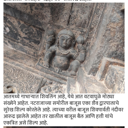
आतमध्ये गाभार्‍यात शिवलिंग आहे, येथे आत वटवाघुळे मोठ्या
संख्येने आहेत. नटराजाच्या समोरील बाजूस एका शैव द्वारपालाचे
सुरेख शिल्प कोरलेले आहे. त्याच्या वरील बाजूस शिवपार्वती नंदीवर
आरुढ झालेले आहेत तर खालील बाजूस बैल आणि हत्ती यांचे
एकत्रित असे शिल्प आहे.