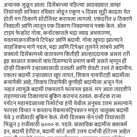
अचानक जुळून आला. डिसेंबरच्या पहिल्या आठवड्यात आम्हा
तिघांनाही शनिवार रविवार जोडून एकूण ५ दिवस सुट्टी काढता येत
होती मग ठिकाणे शॉर्टलिस्ट करायला लागलो. एकंदरीत ४ ठिकाणे
निवडली आणि त्यातून एक ठिकाण निवडण्याचं पक्कं केलं. ऑल
टाइम फेव्हरेट गोवा, कर्नाटकातले भद्रा व्याघ्र अभयारण्य,
यवतमाळनजीकचे टिपेश्वर आणि बदामी. गोवा खूपदा झाल्याने
साहजिकच मागे पडलं, भद्रा आणि टिपेश्वर तुलनेने लांबचे आणि
शक्यतो डिसेंबरमध्ये वातावरण कितीही आल्हाददायक असलं तरी
ह्या काळात शक्यतो वाघ दिसण्याचे प्रमाण कमी असते म्हणून ही
दोन्ही ठिकाणे उन्हाळ्यासाठी ठरवली आणि शेवटी उरलं ते बदामीच.
एकतर बदामी उन्हाळ्यात खूप तापतं, शिवाय पायपीटही बदामीला
बर्‍यापैकी आहे, शिवाय तिघांपैकी कुणीही बदामीला अजून गेलं
नव्हतं त्यामुळे बदामी एकमताने फायनल झालं. मग आता त्यादृष्टीने
राहाण्याच्या ठिकाणाचं बुकिंग करायचं ठरवलं. कर्नाटक राज्य
पर्यटन महामंडळाच्या रिसॉर्टचा हंपी येथील अनुभव उत्तम असल्याने
फारसा विचार न करताच मेकमायट्रिपवरुन मयुरा चालुक्य बदामी
येथे ३ रात्रींसाठी बुकिंग केलं. सेमी डिलक्स नॉन एसी तिघांसाठी
मिळून ३ रात्रींसाठी ७००० रु. पडले. वास्तविक बदामीस क्लार्क्स
इन, बदामी हेरीटेज, बदामी कोर्ट अशी उत्तम दर्जाची हॉटेल्स आहेत