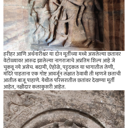
हरीहर आणि अर्धनारीश्वर या दोन मूर्तीच्या मध्ये असलेल्या छतावर
वेटोळ्यावर आरुढ झालेल्या नागराजाचे अप्रतिम शिल्प आहे जे
चुकवू नये असेच. बदामी, ऐहोळे, पट्ट्दकल या भागातील लेणी,
मंदिरे पाहताना एक गोष्ट आवर्जून लक्षात ठेवावी ती म्हणजे छताची
आतील बाजू पाहाणे. येथील परिसरातील छतांवर देखण्या मूर्ती
आहेत, नक्षीदार कलाकुसरी आहेत.