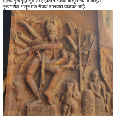
ह्याच्य नृत्यमुद्रा सुमारे ८१ होतात. डाव्या बाजूस नंदी व बाजूस
नृत्यगणेश असून एक सेवक तालवाद्य वाजवत आहे.