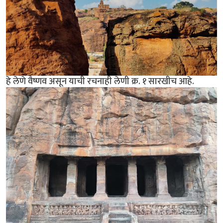
हे लेणे वैष्णव असून याची रचनाही लेणी क्र. १ सारखीच आहे.