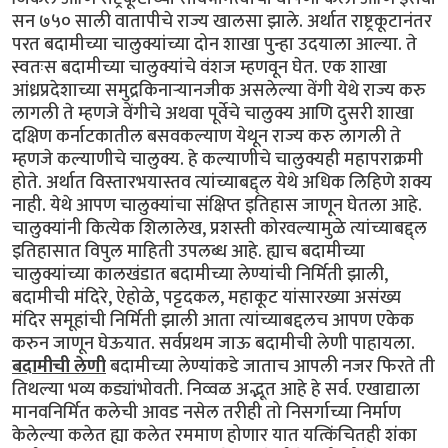
सन ७५० साली वातापीचे राज्य खालसा झाले. अर्थात राष्ट्रकूटानंतर
परत बदामीच्या चालुक्यांच्या दोन शाखा पुन्हा उदयाला आल्या. ते
स्वतःस बदामीच्या चालुक्यांचे वंशज म्हणवून घेत. एक शाखा
आंध्रप्रदेशाच्या समुद्रकिनार्‍यानजीक असलेल्या वेंगी येथे राज्य करु
लागली ते म्हणजे वेंगीचे अथवा पूर्वेचे चालुक्य आणि दुसरी शाखा
दक्षिण कर्नाटकातील बसवकल्याण येथून राज्य करु लागली ते
म्हणजे कल्याणीचे चालुक्य. हे कल्याणीचे चालुक्यही महापराक्रमी
होते. अर्थात विस्तारभयास्तव त्यांच्याबद्द्ल येथे अधिक लिहिणे शक्य
नाही. येथे आपण चालुक्यांचा संक्षिप्त इतिहास जाणून घेतला आहे.
चालुक्यांनी कित्येक शिलालेख, प्रशस्ती कोरवल्यामुळे त्यांच्याबद्द्ल
इतिहासात विपुल माहिती उपलब्ध आहे. ह्याच बदामीच्या
चालुक्यांच्या कालखंडात बदामीच्या लेण्यांची निर्मिती झाली,
बदामीची मंदिरे, ऐहोळे, पट्टदकल, महाकूट यांसारख्या असंख्य
मंदिर समूहांची निर्मिती झाली आता त्यांच्याबद्दलच आपण एकेक
करुन जाणून घेऊयात. सर्वप्रथम जाऊ बदामीची लेणी पाहायला.
बदामीची लेणी
बदामीच्या लेण्यांकडे जाताच आपली नजर फिरते ती
तिथल्या भव्य कड्यांभोवती. निव्वळ अद्भूत आहे हे सर्व. एखाद्याला
मानवनिर्मित कलेची आवड नसेल तरीही तो निसर्गाच्या निर्माण
केलेल्या कलेत ह्या कलेत रममाण होणार यात यत्किंचितही शंका