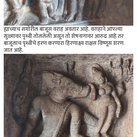
ह्याच्याच समोरील बाजूस वराह अवतार आहे. वराहाने आपल्या
सुळ्यावर पृथ्वी तोललेली असून तो शेषनागावर आरुढ आहे तर
बाजूलाच पृथ्वीचे हरण करणारा हिरणाक्ष्य राक्षस विष्णूस शरण
जात आहे.