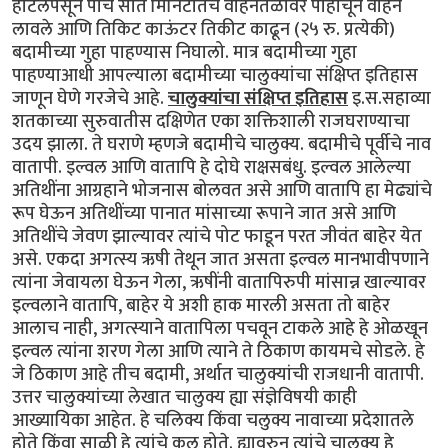
हॉटेलपसून पाच सात मिनिटातच वाहनतळावर पोहोचून वाहन
लावले आणि तिकिट काऊंटर तिकीट काढून (२५ रु. प्रत्येकी)
बदामीच्या गुहा पाहण्यास निघालो. मात्र बदामीच्या गुहा
पाहण्याआधी आपल्याला बदामीच्या चालुक्यांचा संक्षिप्त इतिहास
जाणून घेणे गरजेचे आहे.
चालुक्यांचा संक्षिप्त इतिहास
इ.स.सहाव्या
शतकाच्या सुरुवातीस दक्षिणेत एका शक्तिशाली राजघराण्याचा
उदय झाला. ते घराणे म्हणजे बदामीचे चालुक्य. बदामीचे पूर्वीचे नाव
वातापी. इल्वल आणि वातापि हे दोघे राक्षसबंधु. इल्वल आलेल्या
अतिथींना आग्रहाने भोजनास बोलवत असे आणि वातापि हा मेढ्यांचे
रूप घेऊन अतिथींच्या पानात मांसाच्या रूपाने जात असे आणि
अतिथींचे जेवण झाल्यावर त्यांचे पोट फाडून परत जीवंत बाहेर येत
असे. एकदा अगत्स्य ऋषी तेथून जात असता इल्वल मानभावीपणाने
त्यांना जेवायला घेऊन गेला, ऋषींनी वातापिरुपी मांसान्न खाल्यावर
इल्वलाने वातापि, बाहेर ये अशी हाक मारली असता तो बाहेर
आलाच नाही, अगत्स्याने वातापिला पचवून टाकले आहे हे ओळखून
इल्वल त्यांना शरण गेला आणि त्याने ते ठिकाण कायमचे सोडले. हे
जे ठिकाण आहे तीच बदामी, अर्थात चालुक्यांची राजधानी वातापी.
उत्तर चालुक्यांच्या लेखात चालुक्य ह्या संज्ञेविषयी काही
आख्यायिका आहेत. हे चलिक्य किंवा चलुक्य नावाच्या प्रदेशातले
होते किंवा साळी हे त्यांचे कुल होते. ह्यावरुन त्यांचे चालुक्य हे