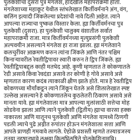
पुलकेशीचा दुसरा पुत्र मंगलेश, हादेखील महापराक्रमी होता.
मंगलेशाच्या महाकूट येथील स्तंभलेखात किर्तीवर्मनाने अंग, वंग,
कलिंग इत्यादी जिंकलेल्या प्रदेशांची नावे दिली आहेत. त्याने
आपल्या राज्याचा पुष्कळ विस्तार केला. ह्या किर्तीवर्मनचा पुत्र
पुलकेशी (दुसरा). हा पुलकेशी चालुक्य वंशातील सर्वात
महापराक्रमी राजा. मात्र किर्तीवर्मनच्या मृत्युप्रसंगी पुलकेशी
अल्पवयीन असल्याने मंगलेश हा राजा झाला. ह्या मंगलेशाने
कलचुरींवर आक्रमण करुन त्यांना जिंकले आणि नंतर पश्चिम
किनार्‍यावरील रेवतीद्विपावर स्वारी करुन ते द्विप जिंकले. ह्या
रेवतीद्विपाबद्द्ल काही मतभेद आहे. कुणी म्हणतात ते कोकणातले
रेडी असावे किंवा रेवदंडा असावे तर कोणी हे गोवे असावे असे
म्हणतात कारण कदंब त्याकाळी क्षीण झाले होते. मात्र हे रेवतीद्विप
कोकणच्या मौर्यांकडून त्याने जिंकून घेतले असे शिलालेखात स्पष्ट
उल्लेख असल्याने हे कोकणातलेच कुठलेतरी ठिकाण असावे असे
मानता यावे. ह्या मंगलेशाला मात्र आपल्या मुलांसाठी सत्तेचा मोह
सोडवेना झाला आणि त्याने पुलकेशी (द्वितीय) ह्याचा वारसा हक्क
नाकारला आणि यातूनच पुलकेशी आणि मंगलेश यामध्ये ठिणगी
पडली ज्याचे पुढे अग्नीत रुपांतर होऊन मंगलेशाला सत्ता आणि
आपले प्राणही गमवावे लागले. ऐहोळे प्रशस्ती म्हणते तस्याग्रजस्य
तनया नहुषानुभावे लक्ष्म्या किलभिलषिते पोलकेशिनामम्नि।