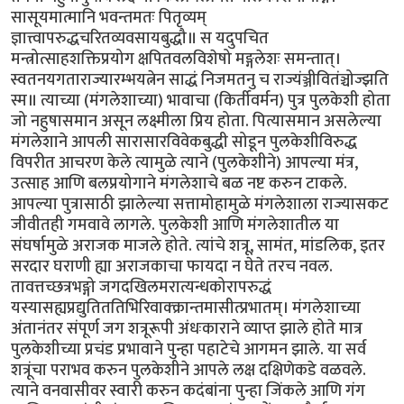
सासूयमात्मानि भवन्तमतः पितृव्यम्
ज्ञात्त्वापरुद्धचरितव्यवसायबुद्धौ॥ स यदुपचित
मन्त्रोत्साहशक्तिप्रयोग क्षपितवलविशेषो मङ्गलेशः समन्तात्।
स्वतनयगताराज्यारम्भयत्नेन साद्धं निजमतनु च राज्यंञ्जीवितंञ्चोज्झति
स्म॥ त्याच्या (मंगलेशाच्या) भावाचा (किर्तीवर्मन) पुत्र पुलकेशी होता
जो नहुषासमान असून लक्ष्मीला प्रिय होता. पित्यासमान असलेल्या
मंगलेशाने आपली सारासारविवेकबुद्धी सोडून पुलकेशीविरुद्ध
विपरीत आचरण केले त्यामुळे त्याने (पुलकेशीने) आपल्या मंत्र,
उत्साह आणि बलप्रयोगाने मंगलेशाचे बळ नष्ट करुन टाकले.
आपल्या पुत्रासाठी झालेल्या सत्तामोहामुळे मंगलेशाला राज्यासकट
जीवीतही गमवावे लागले. पुलकेशी आणि मंगलेशातील या
संघर्षामुळे अराजक माजले होते. त्यांचे शत्रू, सामंत, मांडलिक, इतर
सरदार घराणी ह्या अराजकाचा फायदा न घेते तरच नवल.
तावत्तच्छत्रभङ्गो जगदखिलमरात्यन्धकोरापरुद्धं
यस्यासह्यप्रद्युतिततिभिरिवाक्क्रान्तमासीत्प्रभातम्। मंगलेशाच्या
अंतानंतर संपूर्ण जग शत्रूरूपी अंधःकाराने व्याप्त झाले होते मात्र
पुलकेशीच्या प्रचंड प्रभावाने पुन्हा पहाटेचे आगमन झाले. या सर्व
शत्रूंचा पराभव करुन पुलकेशीने आपले लक्ष दक्षिणेकडे वळवले.
त्याने वनवासीवर स्वारी करुन कदंबांना पुन्हा जिंकले आणि गंग