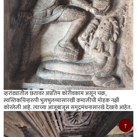
व्हरांड्यातील छतावर अप्रतिम कोरीवकाम असून चक्र,
स्वस्तिकचिन्हरुपी भुलभुलय्यासारखी कमालीची मोहक नक्षी
कोरलेली आहे. त्याच्या आजूबाजूस समुद्रमंथनासारखे देखावे आहेत.
↑