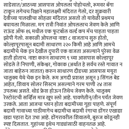
साडेसात/आठच्या आसपास ओपलला पोहोचलो, रूमवर बॅगा
टाकून लगेचच रिक्षाने महालक्ष्मी मंदिरात गेलो, दर शुक्रवारी
देवीच्या पालखीचा सोहळा मंदिरात असतो तो यावेळी प्रथमच
बघायला मिळाला. मग रात्री निवांत ओपललाच जेवण केले आणि
राऊंड ऑफ १६ मधील एक फूटबॉल वर्ल्ड कप मॅच पाहता पाहता
झोपी गेलो. सकाळी ओपलचा नाष्टा ८ वाजताच सुरु होतो,
कोल्हापूरपासून बदामी साधारण २२० किमी आहे आणि आमचे
बदामीचे चेक इन देखील दुपारी एक वाजता असल्याने पुरेसा वेळ
हाती होताच. नाष्टा करुन साधारण ९ च्या आसपास कोल्हापूर
सोडले ते निपाणी, संकेश्वर, गोकाक (अर्थात हे सर्वच रस्ते गावात न
जाता बाहेरुन जातात) करुन साधारण दीडच्या आसपास मयुरा
चालुक्य येथे चेक इन केले. रूम अगदी प्रशस्त असून ३ सिंगल बेड
आहेत, शिवाय सोलर सिस्टम असल्याने गरम पाणी २४ तास
उपलब्ध असते. थोडं फ्रेश होऊन तिथेच जेवण केले. चालुक्य
रेस्टोरंटची सर्व्हिस मात्र खूप स्लो आहे. पावणेतीन्/तीन पर्यंत जेवण
उरकले. आता आजचा प्लान होता बदामीच्या गुहा पाहणे. संपूर्ण
बदामी गावाच्या पाठीमागेच बदामीचा बदामी रंगाचा डोंगर एखाद्या
खडा पहारा देत उभा आहे. डोंगरावरील शिवालये, बुरुज कोठूनही
स्पष्ट दिसतात. गुहांच्या इथेच गाड्यांसाठी वाहनतळ आहे.