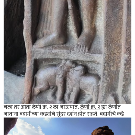
चला तर आता लेणी क्र. २ ला जाऊयात.
लेणी क्र. २
ह्या लेणीत
जाताना बदामीच्या कड्यांचे सुंदर दर्शन होत राहते. बदामीचे कडे