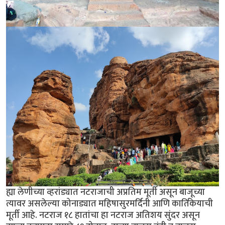
ह्या लेणीच्या व्हरांड्यात नटराजाची अप्रतिम मूर्ती असून बाजूच्या
त्यावर असलेल्या कोनाड्यात महिषासुरमर्दिनी आणि कार्तिकेयाची
मूर्ती आहे. नटराज १८ हातांचा हा नटराज अतिशय सुंदर असून