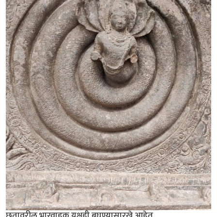
छतावरील भारवाहक यक्षही बघण्यासारखे आहेत.