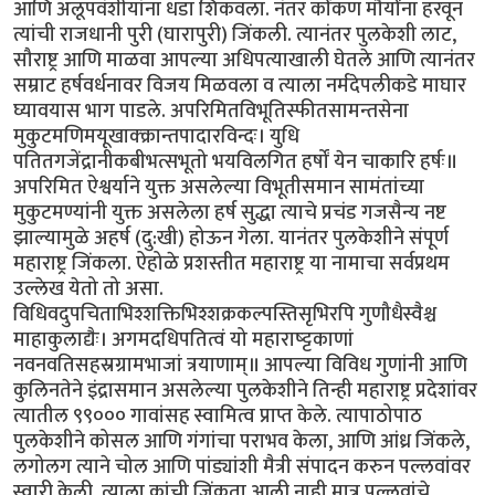
आणि अलूपवंशीयांना धडा शिकवला. नंतर कोंकण मौर्यांना हरवून
त्यांची राजधानी पुरी (घारापुरी) जिंकली. त्यानंतर पुलकेशी लाट,
सौराष्ट्र आणि माळवा आपल्या अधिपत्याखाली घेतले आणि त्यानंतर
सम्राट हर्षवर्धनावर विजय मिळवला व त्याला नर्मदेपलीकडे माघार
घ्यावयास भाग पाडले. अपरिमितविभूतिस्फीतसामन्तसेना
मुकुटमणिमयूखाक्क्रान्तपादारविन्दः। युधि
पतितगजेंद्रानीकबीभत्सभूतो भयविलगित हर्षों येन चाकारि हर्षः॥
अपरिमित ऐश्वर्याने युक्त असलेल्या विभूतीसमान सामंतांच्या
मुकुटमण्यांनी युक्त असलेला हर्ष सुद्धा त्याचे प्रचंड गजसैन्य नष्ट
झाल्यामुळे अहर्ष (दु:खी) होऊन गेला. यानंतर पुलकेशीने संपूर्ण
महाराष्ट्र जिंकला. ऐहोळे प्रशस्तीत महाराष्ट्र या नामाचा सर्वप्रथम
उल्लेख येतो तो असा.
विधिवदुपचिताभिश्शक्तिभिश्शक्रकल्पस्तिसृभिरपि गुणौधैस्वैश्च
माहाकुलाद्यैः। अगमदधिपतित्वं यो महाराष्ट्टकाणां
नवनवतिसहस्रग्रामभाजां त्रयाणाम्॥ आपल्या विविध गुणांनी आणि
कुलिनतेने इंद्रासमान असलेल्या पुलकेशीने तिन्ही महाराष्ट्र प्रदेशांवर
त्यातील ९९००० गावांसह स्वामित्व प्राप्त केले. त्यापाठोपाठ
पुलकेशीने कोसल आणि गंगांचा पराभव केला, आणि आंध्र जिंकले,
लगोलग त्याने चोल आणि पांड्यांशी मैत्री संपादन करुन पल्लवांवर
स्वारी केली. त्याला कांची जिंकता आली नाही मात्र पल्लवांचे