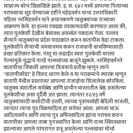
साम्राज्य बरेच खिळखिळे झाले. इ. स. ६४२ मध्ये आपल्या पित्याच्या
पराभवाचा सूड घेण्याच्या दृष्टीने महेंद्रवर्मन याचा उत्तराधिकारी
पहिला नरसिंहवर्मन याने अचानकपणे चालुक्यांच्या राज्यावर
आक्रमण केले. हा हल्ला एवढ्या तडकाफडकी करण्यात आला की,
त्यात पुलकेशी देखील बेसावध अवस्थेत पकडला गेला. पल्लव
सैन्याने चालुक्यांचा प्रदेश पादाक्रांत करून वातापीस वेढा टाकला.
पुलकेशीने सैन्याची जमवाजमव करून राजधानी वाचविण्यासाठी
प्रखर प्रतिकार केला. परंतु या लढाईत स्वतः पुलकेशी मारला
गेल्यामुळे युद्धाचे पारडे पल्लवांच्या बाजूने झुकले. नरसिंहवर्मनने
वातापीचा जिंकली आपल्या विजयाचे प्रतीक म्हणून त्याने
"वातापीकोंडा" हे विरुद धारण केले व या पराक्रमाचे स्मारक म्हणून
वातापी येथील प्रस्तरावर आपल्या राजाज्ञेचा शिलालेख कोरविला.
चालुक्य वंशातील सर्वश्रेष्ठ आणि प्राचीन भारतातील श्रेष्ठ असलेल्या
पुलकेशीचा असा दुर्दैवी अंत झाला. त्यानंतर १२/१३ वर्षे
चालुक्यांसाठी कसोटीची ठरली, त्याच्या पुत्रांमध्येही बेदिली माजली,
त्यानंतर त्याचा पुत्र विक्रमादित्य हा सत्तेवर आला. आपला भाऊ
आदित्यवर्मन आणि त्याचा पुत्र अभिनवादित्य ह्यांचा पराभव करुन
वातापीवर आपला ताबा पुनःस्थापित केला आणि राज्य स्थिरस्थावर
झाल्यावर आपले परंपरागत शत्रू असलेल्या पल्लवांवर मोर्चा