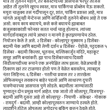
मात्र ती तुलनेने महाग, तर बसस्टॅण्डच्या आसपास भरपूर लॉजेस
आहेत ती तुलनेने खूपच स्वस्त, मात्र पार्किंगचा प्रॉब्लेम येऊ शकतो.
मयुरा चालुक्य तसं गर्दीपासून दूर, शांत, पार्किंग प्रशस्त आहे, मात्र
चांगले असूनही मेन्टेनन्स आणि सर्व्हिसची तुलनेने बोंबच आहे ते एक
असो. काय काय बघायचे, कसे कसे बघायचे ह्याबाबत
कंजूसकाकांशी फोनवर सतत चर्चा चालू होत्याच. त्यांच्या
मार्गदर्शनाबद्द्ल त्यांचे आभार न मानणे हे कृतघ्नपणाचेच ठरेल.
नियोजन केले ते असे. २ डिसेंबर - कोल्हापूर मुक्काम ३ डिसेंबर-
बदामी चेक आणि बदामी लेणी दर्शन ४ डिसेंबर - ऐहोळे, पट्टदकल ५
डिसेंबर - बदामी किल्ला, भूतनाथ, मल्लिकार्जुन मंदिरे, महाकूट
समूह आणि बनशंकरी. ह्या पाच डिसेंबरच्याच दिवशी
सिडीलापडीच्या रूपाने एक अनपेक्षित लाभ झाला. वेळेअभावी हे
ठिकाण खरं तर टाळणार होतो पण ते वेळेत बसवलेच, त्याबद्द्ल
नंतर लिहिनच. ६ डिसेंबर - परतीचा प्रवास तर २ तारखेला
ऑफिसमधून लवकरच बाहेर पडलो आणि साधारण दुपारी
पावणेचारच्या आसपास पुणे सोडले. बदामीला जाण्यासाठी
पुण्यातून दोन प्रमुख मार्ग आहेत. एक जातो तो सोलापूर, विजयपूर-
बदामी आणि दुसरा आहे तो कोल्हापूर - निपाणी - संकेश्वर - गोकाक
- रामदुर्ग - बदामी. आम्ही कोल्हापूरवरुन जाण्याचे ठरवले होते.
त्यादृष्टीने हॉटेल ओपलला अगोदरच बुकिंग करुन ठेवले होते.