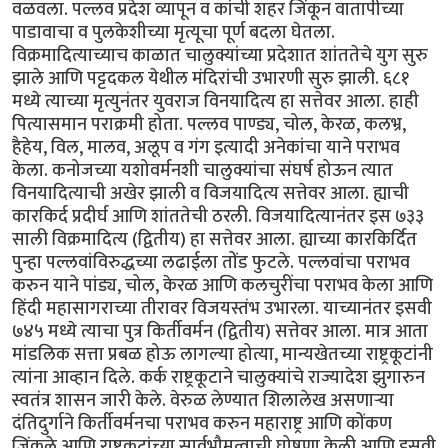
वळवला. पल्लव प्रदेश व्यापून व कांची शहर जिंकून वातापीच्या
पाडावाचा व पुलकेशीच्या मृत्यूचा पूर्ण बदला घेतला.
विक्रमादित्याच्याच काळात चालुक्यांच्या प्रदेशात शांततेचे युग सुरु
झाले आणि पट्टदकल येथील मंदिरांची उभारणी सुरु झाली. ६८१
मध्ये त्याच्या मृत्युनंतर युवराज विनयादित्य हा सत्तेवर आला. हाही
पित्यासमान पराक्रमी होता. पल्लव पाण्ड्य, चोल, केरळ, कलभ्र,
हैहेय, विल, मालव, अलूप व गंग इत्यादी अनेकांचा याने पराभव
केला. कनोजच्या यशोवर्मनशी चालुक्यांचा संघर्ष होऊन त्यात
विनयादित्याची अखेर झाली व विजयादित्य सत्तेवर आला. ह्याची
कारकिर्द प्रदीर्घ आणि शांततेची ठरली. विजयादित्यानंतर इस ७३३
साली विक्रमादित्य (द्वितीय) हा सत्तेवर आला. ह्याच्या कारकिर्दित
पुन्हा पल्लवांविरुद्धच्या लढाईला तोंड फुटले. पल्लवांचा पराभव
करुन याने पांड्य, चोल, केरळ आणि कलचुरींचा पराभव केला आणि
हिंदी महासागराच्या तीरावर विजयस्तंभ उभारला. याच्यानंतर इसवी
७४५ मध्ये त्याचा पुत्र किर्तीवर्मन (द्वितीय) सत्तेवर आला. मात्र आता
मांडलिक सत्ता प्रबळ होऊ लागल्या होत्या, मान्यखेतच्या राष्ट्रकूटांनी
त्यांना आव्हान दिले. कर्क राष्ट्रकूटाने चालुक्यांचे राज्यादेश झुगारुन
स्वतंत्र शासन जारी केले. वेरुळ लेण्यात शिलालेख असणार्‍या
दंतिदुर्गाने किर्तीवर्मनचा पराभव करुन महाराष्ट्र आणि कोंकण
जिंकले आणि राष्ट्रकूटांच्या सार्वभौमत्वाची घोषणा केली आणि इसवी