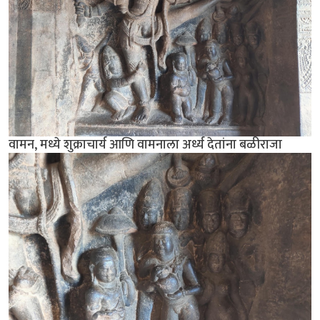
वामन, मध्ये शुक्राचार्य आणि वामनाला अर्ध्य देतांना बळीराजा