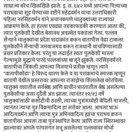
साम्राज्य बरेच खिळखिळे झाले. इ. स. ६४२ मध्ये आपल्या पित्याच्या
पराभवाचा सूड घेण्याच्या दृष्टीने महेंद्रवर्मन याचा उत्तराधिकारी
पहिला नरसिंहवर्मन याने अचानकपणे चालुक्यांच्या राज्यावर
आक्रमण केले. हा हल्ला एवढ्या तडकाफडकी करण्यात आला की,
त्यात पुलकेशी देखील बेसावध अवस्थेत पकडला गेला. पल्लव
सैन्याने चालुक्यांचा प्रदेश पादाक्रांत करून वातापीस वेढा टाकला.
पुलकेशीने सैन्याची जमवाजमव करून राजधानी वाचविण्यासाठी
प्रखर प्रतिकार केला. परंतु या लढाईत स्वतः पुलकेशी मारला
गेल्यामुळे युद्धाचे पारडे पल्लवांच्या बाजूने झुकले. नरसिंहवर्मनने
वातापीचा जिंकली आपल्या विजयाचे प्रतीक म्हणून त्याने
"वातापीकोंडा" हे विरुद धारण केले व या पराक्रमाचे स्मारक म्हणून
वातापी येथील प्रस्तरावर आपल्या राजाज्ञेचा शिलालेख कोरविला.
चालुक्य वंशातील सर्वश्रेष्ठ आणि प्राचीन भारतातील श्रेष्ठ असलेल्या
पुलकेशीचा असा दुर्दैवी अंत झाला. त्यानंतर १२/१३ वर्षे
चालुक्यांसाठी कसोटीची ठरली, त्याच्या पुत्रांमध्येही बेदिली माजली,
त्यानंतर त्याचा पुत्र विक्रमादित्य हा सत्तेवर आला. आपला भाऊ
आदित्यवर्मन आणि त्याचा पुत्र अभिनवादित्य ह्यांचा पराभव करुन
वातापीवर आपला ताबा पुनःस्थापित केला आणि राज्य स्थिरस्थावर
झाल्यावर आपले परंपरागत शत्रू असलेल्या पल्लवांवर मोर्चा