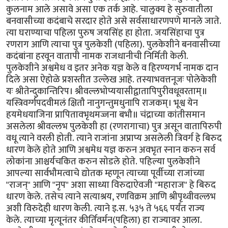
कुलनाम आले असावे असा एक तर्क आहे. चालुक्य हे सुरुवातीला
बनवासीच्या कदंबाचे सरदार होते असे सर्वसाधारणपणे मानले जाते.
त्या घराण्याचा पहिला पुरुष जयसिंह हा होता. जयसिंहाचा पुत्र
रणराग आणि त्याचा पुत्र पुलकेशी (पहिला). पुलकेशीने बनवासीच्या
कदंबांना हरवून वातापी नामक राजधानीची निर्मिती केली.
पुलकेशीने अश्वमेध व इतर अनेक यज्ञ केले व हिरण्यगर्भ नामक दान
दिले असा ऐहोळे प्रशस्तीत उल्लेख आहे. तस्याभवत्तनूजः पोलेकेशी
यः श्रीतेन्दुकान्तिरिप। श्रीवल्लभोप्ययासीद्वातापिपुरीवधूवरताम्॥
यस्त्रिवर्ग्गपदवीमलं क्षितौ नानुगन्तुमधुनापि राजकम्। भूश्व येन
हयमेधयाजिना प्रापितावभृथमज्जना बभौ॥ चंद्राच्या कांतीसमान
असलेला श्रीवल्लभ पुलकेशी हा (रणरागाचा) पुत्र असून वातापिरुपी
वधू त्याने वरली होती. त्याने राजांना अप्राप्य असलेली त्रिवर्ग हे बिरुद
धारण केले होते आणि अश्वमेध यज्ञ करुन अवभृत स्नान करुन सर्व
लोकांना आश्चर्यचकित करुन सोडले होते. पहिल्या पुलकेशीने
आपल्या सार्वभौमत्वाचे द्योतक म्हणून त्याच्या पूर्वीच्या राजांच्या
"राजन्" आणि "नृप" अशा साध्या विरुदाऐवजी "महाराज" हे बिरुद
धारण केले. तसेच त्याने सत्याश्रय, रणविक्रम आणि श्रीपृथ्वीवल्लभ
अशी विरुदेही धारण केली. त्याने इ.स. ५३५ ते ५६६ पर्यंत राज्य
केले. त्याच्या मृत्यूनंतर कीर्तिवर्मन(पहिला) हा राज्यावर आला.