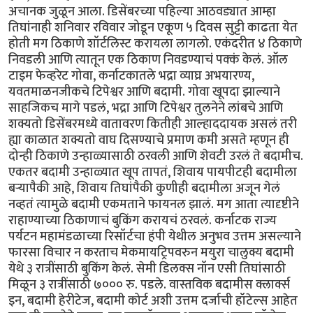
अचानक जुळून आला. डिसेंबरच्या पहिल्या आठवड्यात आम्हा
तिघांनाही शनिवार रविवार जोडून एकूण ५ दिवस सुट्टी काढता येत
होती मग ठिकाणे शॉर्टलिस्ट करायला लागलो. एकंदरीत ४ ठिकाणे
निवडली आणि त्यातून एक ठिकाण निवडण्याचं पक्कं केलं. ऑल
टाइम फेव्हरेट गोवा, कर्नाटकातले भद्रा व्याघ्र अभयारण्य,
यवतमाळनजीकचे टिपेश्वर आणि बदामी. गोवा खूपदा झाल्याने
साहजिकच मागे पडलं, भद्रा आणि टिपेश्वर तुलनेने लांबचे आणि
शक्यतो डिसेंबरमध्ये वातावरण कितीही आल्हाददायक असलं तरी
ह्या काळात शक्यतो वाघ दिसण्याचे प्रमाण कमी असते म्हणून ही
दोन्ही ठिकाणे उन्हाळ्यासाठी ठरवली आणि शेवटी उरलं ते बदामीच.
एकतर बदामी उन्हाळ्यात खूप तापतं, शिवाय पायपीटही बदामीला
बर्‍यापैकी आहे, शिवाय तिघांपैकी कुणीही बदामीला अजून गेलं
नव्हतं त्यामुळे बदामी एकमताने फायनल झालं. मग आता त्यादृष्टीने
राहाण्याच्या ठिकाणाचं बुकिंग करायचं ठरवलं. कर्नाटक राज्य
पर्यटन महामंडळाच्या रिसॉर्टचा हंपी येथील अनुभव उत्तम असल्याने
फारसा विचार न करताच मेकमायट्रिपवरुन मयुरा चालुक्य बदामी
येथे ३ रात्रींसाठी बुकिंग केलं. सेमी डिलक्स नॉन एसी तिघांसाठी
मिळून ३ रात्रींसाठी ७००० रु. पडले. वास्तविक बदामीस क्लार्क्स
इन, बदामी हेरीटेज, बदामी कोर्ट अशी उत्तम दर्जाची हॉटेल्स आहेत