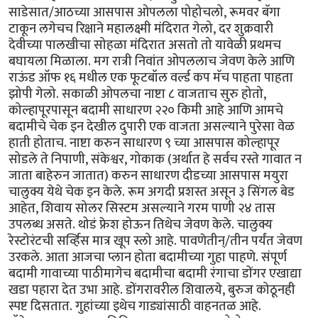
साडेसात/आठच्या आसपास ओपलला पोहोचलो, रूमवर बॅगा
टाकून लगेचच रिक्षाने महालक्ष्मी मंदिरात गेलो, दर शुक्रवारी
देवीच्या पालखीचा सोहळा मंदिरात असतो तो यावेळी प्रथमच
बघायला मिळाला. मग रात्री निवांत ओपललाच जेवण केले आणि
राऊंड ऑफ १६ मधील एक फूटबॉल वर्ल्ड कप मॅच पाहता पाहता
झोपी गेलो. सकाळी ओपलचा नाष्टा ८ वाजताच सुरु होतो,
कोल्हापूरपासून बदामी साधारण २२० किमी आहे आणि आमचे
बदामीचे चेक इन देखील दुपारी एक वाजता असल्याने पुरेसा वेळ
हाती होताच. नाष्टा करुन साधारण ९ च्या आसपास कोल्हापूर
सोडले ते निपाणी, संकेश्वर, गोकाक (अर्थात हे सर्वच रस्ते गावात न
जाता बाहेरुन जातात) करुन साधारण दीडच्या आसपास मयुरा
चालुक्य येथे चेक इन केले. रूम अगदी प्रशस्त असून ३ सिंगल बेड
आहेत, शिवाय सोलर सिस्टम असल्याने गरम पाणी २४ तास
उपलब्ध असते. थोडं फ्रेश होऊन तिथेच जेवण केले. चालुक्य
रेस्टोरंटची सर्व्हिस मात्र खूप स्लो आहे. पावणेतीन्/तीन पर्यंत जेवण
उरकले. आता आजचा प्लान होता बदामीच्या गुहा पाहणे. संपूर्ण
बदामी गावाच्या पाठीमागेच बदामीचा बदामी रंगाचा डोंगर एखाद्या
खडा पहारा देत उभा आहे. डोंगरावरील शिवालये, बुरुज कोठूनही
स्पष्ट दिसतात. गुहांच्या इथेच गाड्यांसाठी वाहनतळ आहे.