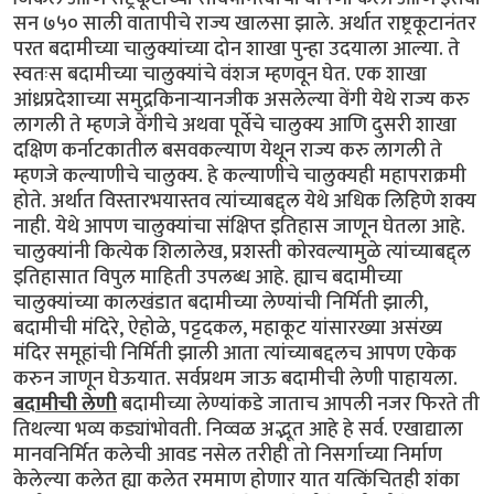
सन ७५० साली वातापीचे राज्य खालसा झाले. अर्थात राष्ट्रकूटानंतर
परत बदामीच्या चालुक्यांच्या दोन शाखा पुन्हा उदयाला आल्या. ते
स्वतःस बदामीच्या चालुक्यांचे वंशज म्हणवून घेत. एक शाखा
आंध्रप्रदेशाच्या समुद्रकिनार्‍यानजीक असलेल्या वेंगी येथे राज्य करु
लागली ते म्हणजे वेंगीचे अथवा पूर्वेचे चालुक्य आणि दुसरी शाखा
दक्षिण कर्नाटकातील बसवकल्याण येथून राज्य करु लागली ते
म्हणजे कल्याणीचे चालुक्य. हे कल्याणीचे चालुक्यही महापराक्रमी
होते. अर्थात विस्तारभयास्तव त्यांच्याबद्द्ल येथे अधिक लिहिणे शक्य
नाही. येथे आपण चालुक्यांचा संक्षिप्त इतिहास जाणून घेतला आहे.
चालुक्यांनी कित्येक शिलालेख, प्रशस्ती कोरवल्यामुळे त्यांच्याबद्द्ल
इतिहासात विपुल माहिती उपलब्ध आहे. ह्याच बदामीच्या
चालुक्यांच्या कालखंडात बदामीच्या लेण्यांची निर्मिती झाली,
बदामीची मंदिरे, ऐहोळे, पट्टदकल, महाकूट यांसारख्या असंख्य
मंदिर समूहांची निर्मिती झाली आता त्यांच्याबद्दलच आपण एकेक
करुन जाणून घेऊयात. सर्वप्रथम जाऊ बदामीची लेणी पाहायला.
बदामीची लेणी
बदामीच्या लेण्यांकडे जाताच आपली नजर फिरते ती
तिथल्या भव्य कड्यांभोवती. निव्वळ अद्भूत आहे हे सर्व. एखाद्याला
मानवनिर्मित कलेची आवड नसेल तरीही तो निसर्गाच्या निर्माण
केलेल्या कलेत ह्या कलेत रममाण होणार यात यत्किंचितही शंका