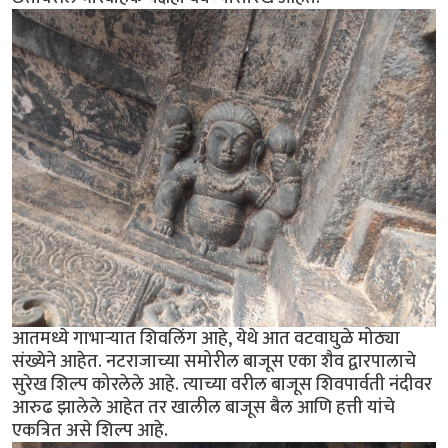
आतमध्ये गाभार्‍यात शिवलिंग आहे, येथे आत वटवाघुळे मोठ्या
संख्येने आहेत. नटराजाच्या समोरील बाजूस एका शैव द्वारपालाचे
सुरेख शिल्प कोरलेले आहे. त्याच्या वरील बाजूस शिवपार्वती नंदीवर
आरुढ झालेले आहेत तर खालील बाजूस बैल आणि हत्ती यांचे
एकत्रित असे शिल्प आहे.