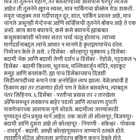
मात्र ती तुलनेने महाग, तर बसस्टॅण्डच्या आसपास भरपूर लॉजेस
आहेत ती तुलनेने खूपच स्वस्त, मात्र पार्किंगचा प्रॉब्लेम येऊ शकतो.
मयुरा चालुक्य तसं गर्दीपासून दूर, शांत, पार्किंग प्रशस्त आहे, मात्र
चांगले असूनही मेन्टेनन्स आणि सर्व्हिसची तुलनेने बोंबच आहे ते एक
असो. काय काय बघायचे, कसे कसे बघायचे ह्याबाबत
कंजूसकाकांशी फोनवर सतत चर्चा चालू होत्याच. त्यांच्या
मार्गदर्शनाबद्द्ल त्यांचे आभार न मानणे हे कृतघ्नपणाचेच ठरेल.
नियोजन केले ते असे. २ डिसेंबर - कोल्हापूर मुक्काम ३ डिसेंबर-
बदामी चेक आणि बदामी लेणी दर्शन ४ डिसेंबर - ऐहोळे, पट्टदकल ५
डिसेंबर - बदामी किल्ला, भूतनाथ, मल्लिकार्जुन मंदिरे, महाकूट
समूह आणि बनशंकरी. ह्या पाच डिसेंबरच्याच दिवशी
सिडीलापडीच्या रूपाने एक अनपेक्षित लाभ झाला. वेळेअभावी हे
ठिकाण खरं तर टाळणार होतो पण ते वेळेत बसवलेच, त्याबद्द्ल
नंतर लिहिनच. ६ डिसेंबर - परतीचा प्रवास तर २ तारखेला
ऑफिसमधून लवकरच बाहेर पडलो आणि साधारण दुपारी
पावणेचारच्या आसपास पुणे सोडले. बदामीला जाण्यासाठी
पुण्यातून दोन प्रमुख मार्ग आहेत. एक जातो तो सोलापूर, विजयपूर-
बदामी आणि दुसरा आहे तो कोल्हापूर - निपाणी - संकेश्वर - गोकाक
- रामदुर्ग - बदामी. आम्ही कोल्हापूरवरुन जाण्याचे ठरवले होते.
त्यादृष्टीने हॉटेल ओपलला अगोदरच बुकिंग करुन ठेवले होते.