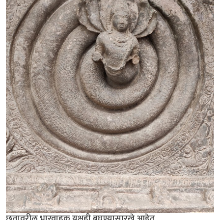
छतावरील भारवाहक यक्षही बघण्यासारखे आहेत.