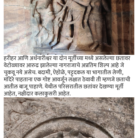
हरीहर आणि अर्धनारीश्वर या दोन मूर्तीच्या मध्ये असलेल्या छतावर
वेटोळ्यावर आरुढ झालेल्या नागराजाचे अप्रतिम शिल्प आहे जे
चुकवू नये असेच. बदामी, ऐहोळे, पट्ट्दकल या भागातील लेणी,
मंदिरे पाहताना एक गोष्ट आवर्जून लक्षात ठेवावी ती म्हणजे छताची
आतील बाजू पाहाणे. येथील परिसरातील छतांवर देखण्या मूर्ती
आहेत, नक्षीदार कलाकुसरी आहेत.