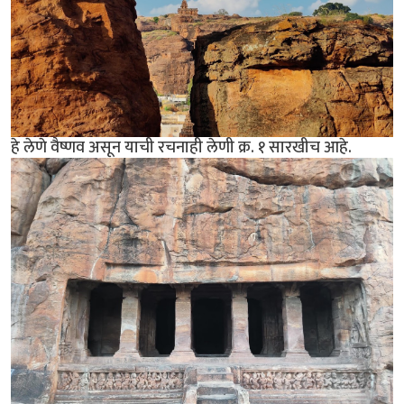
हे लेणे वैष्णव असून याची रचनाही लेणी क्र. १ सारखीच आहे.