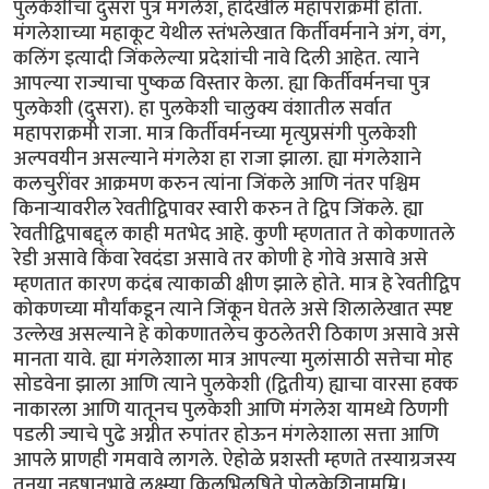
पुलकेशीचा दुसरा पुत्र मंगलेश, हादेखील महापराक्रमी होता.
मंगलेशाच्या महाकूट येथील स्तंभलेखात किर्तीवर्मनाने अंग, वंग,
कलिंग इत्यादी जिंकलेल्या प्रदेशांची नावे दिली आहेत. त्याने
आपल्या राज्याचा पुष्कळ विस्तार केला. ह्या किर्तीवर्मनचा पुत्र
पुलकेशी (दुसरा). हा पुलकेशी चालुक्य वंशातील सर्वात
महापराक्रमी राजा. मात्र किर्तीवर्मनच्या मृत्युप्रसंगी पुलकेशी
अल्पवयीन असल्याने मंगलेश हा राजा झाला. ह्या मंगलेशाने
कलचुरींवर आक्रमण करुन त्यांना जिंकले आणि नंतर पश्चिम
किनार्‍यावरील रेवतीद्विपावर स्वारी करुन ते द्विप जिंकले. ह्या
रेवतीद्विपाबद्द्ल काही मतभेद आहे. कुणी म्हणतात ते कोकणातले
रेडी असावे किंवा रेवदंडा असावे तर कोणी हे गोवे असावे असे
म्हणतात कारण कदंब त्याकाळी क्षीण झाले होते. मात्र हे रेवतीद्विप
कोकणच्या मौर्यांकडून त्याने जिंकून घेतले असे शिलालेखात स्पष्ट
उल्लेख असल्याने हे कोकणातलेच कुठलेतरी ठिकाण असावे असे
मानता यावे. ह्या मंगलेशाला मात्र आपल्या मुलांसाठी सत्तेचा मोह
सोडवेना झाला आणि त्याने पुलकेशी (द्वितीय) ह्याचा वारसा हक्क
नाकारला आणि यातूनच पुलकेशी आणि मंगलेश यामध्ये ठिणगी
पडली ज्याचे पुढे अग्नीत रुपांतर होऊन मंगलेशाला सत्ता आणि
आपले प्राणही गमवावे लागले. ऐहोळे प्रशस्ती म्हणते तस्याग्रजस्य
तनया नहुषानुभावे लक्ष्म्या किलभिलषिते पोलकेशिनामम्नि।