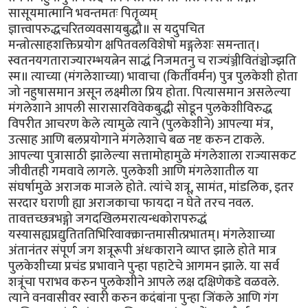
सासूयमात्मानि भवन्तमतः पितृव्यम्
ज्ञात्त्वापरुद्धचरितव्यवसायबुद्धौ॥ स यदुपचित
मन्त्रोत्साहशक्तिप्रयोग क्षपितवलविशेषो मङ्गलेशः समन्तात्।
स्वतनयगताराज्यारम्भयत्नेन साद्धं निजमतनु च राज्यंञ्जीवितंञ्चोज्झति
स्म॥ त्याच्या (मंगलेशाच्या) भावाचा (किर्तीवर्मन) पुत्र पुलकेशी होता
जो नहुषासमान असून लक्ष्मीला प्रिय होता. पित्यासमान असलेल्या
मंगलेशाने आपली सारासारविवेकबुद्धी सोडून पुलकेशीविरुद्ध
विपरीत आचरण केले त्यामुळे त्याने (पुलकेशीने) आपल्या मंत्र,
उत्साह आणि बलप्रयोगाने मंगलेशाचे बळ नष्ट करुन टाकले.
आपल्या पुत्रासाठी झालेल्या सत्तामोहामुळे मंगलेशाला राज्यासकट
जीवीतही गमवावे लागले. पुलकेशी आणि मंगलेशातील या
संघर्षामुळे अराजक माजले होते. त्यांचे शत्रू, सामंत, मांडलिक, इतर
सरदार घराणी ह्या अराजकाचा फायदा न घेते तरच नवल.
तावत्तच्छत्रभङ्गो जगदखिलमरात्यन्धकोरापरुद्धं
यस्यासह्यप्रद्युतिततिभिरिवाक्क्रान्तमासीत्प्रभातम्। मंगलेशाच्या
अंतानंतर संपूर्ण जग शत्रूरूपी अंधःकाराने व्याप्त झाले होते मात्र
पुलकेशीच्या प्रचंड प्रभावाने पुन्हा पहाटेचे आगमन झाले. या सर्व
शत्रूंचा पराभव करुन पुलकेशीने आपले लक्ष दक्षिणेकडे वळवले.
त्याने वनवासीवर स्वारी करुन कदंबांना पुन्हा जिंकले आणि गंग