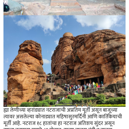
ह्या लेणीच्या व्हरांड्यात नटराजाची अप्रतिम मूर्ती असून बाजूच्या
त्यावर असलेल्या कोनाड्यात महिषासुरमर्दिनी आणि कार्तिकेयाची
मूर्ती आहे. नटराज १८ हातांचा हा नटराज अतिशय सुंदर असून