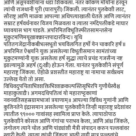
आणि अलूपवंशीयांना धडा शिकवला. नंतर कोंकण मौर्यांना हरवून
त्यांची राजधानी पुरी (घारापुरी) जिंकली. त्यानंतर पुलकेशी लाट,
सौराष्ट्र आणि माळवा आपल्या अधिपत्याखाली घेतले आणि त्यानंतर
सम्राट हर्षवर्धनावर विजय मिळवला व त्याला नर्मदेपलीकडे माघार
घ्यावयास भाग पाडले. अपरिमितविभूतिस्फीतसामन्तसेना
मुकुटमणिमयूखाक्क्रान्तपादारविन्दः। युधि
पतितगजेंद्रानीकबीभत्सभूतो भयविलगित हर्षों येन चाकारि हर्षः॥
अपरिमित ऐश्वर्याने युक्त असलेल्या विभूतीसमान सामंतांच्या
मुकुटमण्यांनी युक्त असलेला हर्ष सुद्धा त्याचे प्रचंड गजसैन्य नष्ट
झाल्यामुळे अहर्ष (दु:खी) होऊन गेला. यानंतर पुलकेशीने संपूर्ण
महाराष्ट्र जिंकला. ऐहोळे प्रशस्तीत महाराष्ट्र या नामाचा सर्वप्रथम
उल्लेख येतो तो असा.
विधिवदुपचिताभिश्शक्तिभिश्शक्रकल्पस्तिसृभिरपि गुणौधैस्वैश्च
माहाकुलाद्यैः। अगमदधिपतित्वं यो महाराष्ट्टकाणां
नवनवतिसहस्रग्रामभाजां त्रयाणाम्॥ आपल्या विविध गुणांनी आणि
कुलिनतेने इंद्रासमान असलेल्या पुलकेशीने तिन्ही महाराष्ट्र प्रदेशांवर
त्यातील ९९००० गावांसह स्वामित्व प्राप्त केले. त्यापाठोपाठ
पुलकेशीने कोसल आणि गंगांचा पराभव केला, आणि आंध्र जिंकले,
लगोलग त्याने चोल आणि पांड्यांशी मैत्री संपादन करुन पल्लवांवर
स्वारी केली. त्याला कांची जिंकता आली नाही मात्र पल्लवांचे