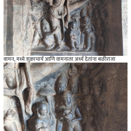
वामन, मध्ये शुक्राचार्य आणि वामनाला अर्ध्य देतांना बळीराजा