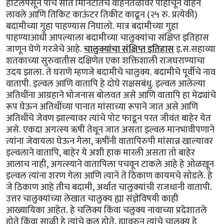
हॉटेलपसून पाच सात मिनिटातच वाहनतळावर पोहोचून वाहन
लावले आणि तिकिट काऊंटर तिकीट काढून (२५ रु. प्रत्येकी)
बदामीच्या गुहा पाहण्यास निघालो. मात्र बदामीच्या गुहा
पाहण्याआधी आपल्याला बदामीच्या चालुक्यांचा संक्षिप्त इतिहास
जाणून घेणे गरजेचे आहे.
चालुक्यांचा संक्षिप्त इतिहास
इ.स.सहाव्या
शतकाच्या सुरुवातीस दक्षिणेत एका शक्तिशाली राजघराण्याचा
उदय झाला. ते घराणे म्हणजे बदामीचे चालुक्य. बदामीचे पूर्वीचे नाव
वातापी. इल्वल आणि वातापि हे दोघे राक्षसबंधु. इल्वल आलेल्या
अतिथींना आग्रहाने भोजनास बोलवत असे आणि वातापि हा मेढ्यांचे
रूप घेऊन अतिथींच्या पानात मांसाच्या रूपाने जात असे आणि
अतिथींचे जेवण झाल्यावर त्यांचे पोट फाडून परत जीवंत बाहेर येत
असे. एकदा अगत्स्य ऋषी तेथून जात असता इल्वल मानभावीपणाने
त्यांना जेवायला घेऊन गेला, ऋषींनी वातापिरुपी मांसान्न खाल्यावर
इल्वलाने वातापि, बाहेर ये अशी हाक मारली असता तो बाहेर
आलाच नाही, अगत्स्याने वातापिला पचवून टाकले आहे हे ओळखून
इल्वल त्यांना शरण गेला आणि त्याने ते ठिकाण कायमचे सोडले. हे
जे ठिकाण आहे तीच बदामी, अर्थात चालुक्यांची राजधानी वातापी.
उत्तर चालुक्यांच्या लेखात चालुक्य ह्या संज्ञेविषयी काही
आख्यायिका आहेत. हे चलिक्य किंवा चलुक्य नावाच्या प्रदेशातले
होते किंवा साळी हे त्यांचे कुल होते. ह्यावरुन त्यांचे चालुक्य हे