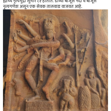
ह्याच्य नृत्यमुद्रा सुमारे ८१ होतात. डाव्या बाजूस नंदी व बाजूस
नृत्यगणेश असून एक सेवक तालवाद्य वाजवत आहे.