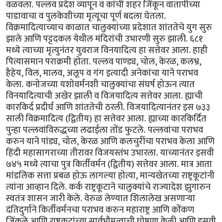
वळवला. पल्लव प्रदेश व्यापून व कांची शहर जिंकून वातापीच्या
पाडावाचा व पुलकेशीच्या मृत्यूचा पूर्ण बदला घेतला.
विक्रमादित्याच्याच काळात चालुक्यांच्या प्रदेशात शांततेचे युग सुरु
झाले आणि पट्टदकल येथील मंदिरांची उभारणी सुरु झाली. ६८१
मध्ये त्याच्या मृत्युनंतर युवराज विनयादित्य हा सत्तेवर आला. हाही
पित्यासमान पराक्रमी होता. पल्लव पाण्ड्य, चोल, केरळ, कलभ्र,
हैहेय, विल, मालव, अलूप व गंग इत्यादी अनेकांचा याने पराभव
केला. कनोजच्या यशोवर्मनशी चालुक्यांचा संघर्ष होऊन त्यात
विनयादित्याची अखेर झाली व विजयादित्य सत्तेवर आला. ह्याची
कारकिर्द प्रदीर्घ आणि शांततेची ठरली. विजयादित्यानंतर इस ७३३
साली विक्रमादित्य (द्वितीय) हा सत्तेवर आला. ह्याच्या कारकिर्दित
पुन्हा पल्लवांविरुद्धच्या लढाईला तोंड फुटले. पल्लवांचा पराभव
करुन याने पांड्य, चोल, केरळ आणि कलचुरींचा पराभव केला आणि
हिंदी महासागराच्या तीरावर विजयस्तंभ उभारला. याच्यानंतर इसवी
७४५ मध्ये त्याचा पुत्र किर्तीवर्मन (द्वितीय) सत्तेवर आला. मात्र आता
मांडलिक सत्ता प्रबळ होऊ लागल्या होत्या, मान्यखेतच्या राष्ट्रकूटांनी
त्यांना आव्हान दिले. कर्क राष्ट्रकूटाने चालुक्यांचे राज्यादेश झुगारुन
स्वतंत्र शासन जारी केले. वेरुळ लेण्यात शिलालेख असणार्‍या
दंतिदुर्गाने किर्तीवर्मनचा पराभव करुन महाराष्ट्र आणि कोंकण
जिंकले आणि राष्ट्रकूटांच्या सार्वभौमत्वाची घोषणा केली आणि इसवी