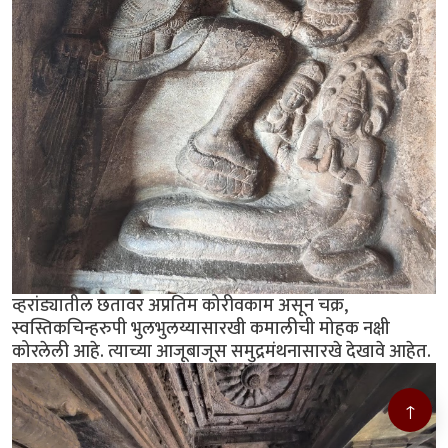
व्हरांड्यातील छतावर अप्रतिम कोरीवकाम असून चक्र,
स्वस्तिकचिन्हरुपी भुलभुलय्यासारखी कमालीची मोहक नक्षी
कोरलेली आहे. त्याच्या आजूबाजूस समुद्रमंथनासारखे देखावे आहेत.
↑