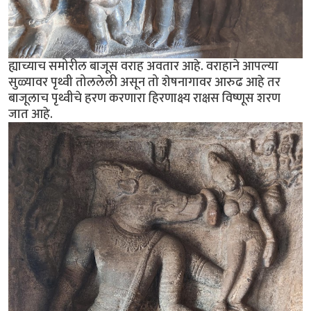
ह्याच्याच समोरील बाजूस वराह अवतार आहे. वराहाने आपल्या
सुळ्यावर पृथ्वी तोललेली असून तो शेषनागावर आरुढ आहे तर
बाजूलाच पृथ्वीचे हरण करणारा हिरणाक्ष्य राक्षस विष्णूस शरण
जात आहे.