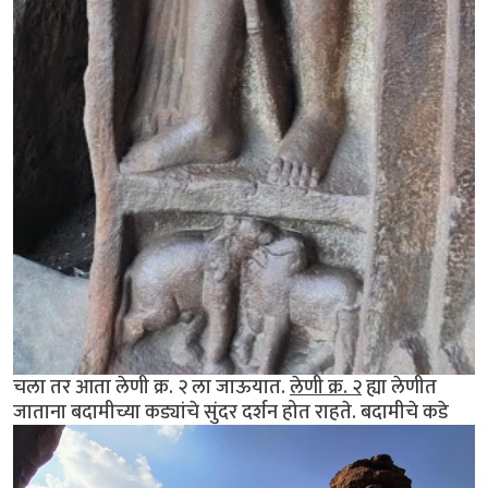
चला तर आता लेणी क्र. २ ला जाऊयात.
लेणी क्र. २
ह्या लेणीत
जाताना बदामीच्या कड्यांचे सुंदर दर्शन होत राहते. बदामीचे कडे