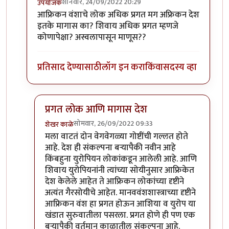
शनिवार, 24/09/2022 20:29
उपयोजक
In reply to
बरीच पुस्तके आहेत.
by
कंजूस
आफ्रिकन वंशाचे लोक अधिक प्रगत मग अफ्रिकन देश
इतके मागास का? शिवाय अधिक प्रगत म्हणजे
कोणापेक्षा? अस्वलापासून माणूस??
प्रतिसाद देण्यासाठी
लॉग इन करा
किंवा
सदस्य व्हा
प्रगत लोक आणि मागास देश
सोमवार, 26/09/2022 09:33
शेखर काळे
In reply to
??
by
उपयोजक
मला वाटतं दोन वेगवेगळ्या गोष्टींची गल्लत होते
आहे. देश ही संकल्पना बऱ्यापैकी नवीन आहे
किंबहुना युरोपियन लोकांकडून आलेली आहे. आणि
शिवाय युरोपियनांनी त्यांच्या सोयीनुसार आफ्रिकेत
देश केलेले आहेत ते आफ्रिकन लोकांच्या दृष्टीने
अत्यंत गैरसोयीचे आहेत. मानववंशशास्त्राच्या दृष्टीने
आफ्रिकन वंश हा प्रगत होऊन आशिया व युरोप या
खंडात सुरुवातीला पसरला. प्रगत होणे ही पण एक
बऱ्यापैकी वर्तमान काळातील संकल्पना आहे.