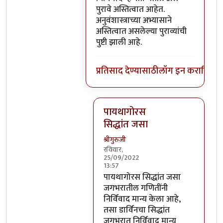
पुरावे अस्तित्वात आहेत.
अनुवंशास्त्राच्या अभ्यासाने
अस्तित्वात असलेल्या पुराव्यांची
पुष्टी झाली आहे.
प्रतिसाद देण्यासाठी
लॉग इन करा
किंवा
स
पायथागोरस
सिद्धांत जसा
श्रीगुरुजी
रविवार,
25/09/2022
13:57
In reply to
उत्क्रांती आणि स्पेसिएशनचे
पायथागोरस सिद्धांत जसा
जगभरातील गणितींनी
निर्विवाद मान्य केला आहे,
तसा डार्विनचा सिद्धांत
जगभरात निर्विवाद मान्य