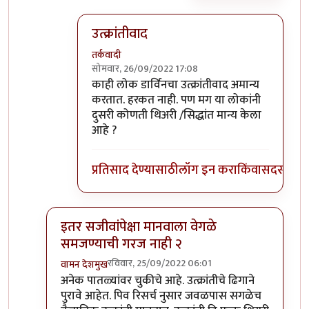
उत्क्रांतीवाद
तर्कवादी
सोमवार, 26/09/2022 17:08
In reply to
500+ scientists doubt Darwin
b
काही लोक डार्विनचा उत्क्रांतीवाद अमान्य
करतात. हरकत नाही. पण मग या लोकांनी
दुसरी कोणती थिअरी /सिद्धांत मान्य केला
आहे ?
प्रतिसाद देण्यासाठी
लॉग इन करा
किंवा
सदस्य व्हा
इतर सजीवांपेक्षा मानवाला वेगळे
समजण्याची गरज नाही २
रविवार, 25/09/2022 06:01
वामन देशमुख
In reply to
डार्विनची उत्क्रांतीची
by
कॉमी
अनेक पातळ्यांवर चुकीचे आहे. उत्क्रांतीचे ढिगाने
पुरावे आहेत. पिव रिसर्च नुसार जवळपास सगळेच