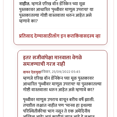
नाहीत.
म्हणजे एरिख वॉन डॅनिकेन च्या मूळ
पुस्तकावर आधारित 'पृथ्वीवर माणूस उपराच!' या
पुस्तकातल्या गोष्टी वास्तवाला धरुन आहेत असे
म्हणावे का?
प्रतिसाद देण्यासाठी
लॉग इन करा
किंवा
सदस्य व्हा
इतर सजीवांपेक्षा मानवाला वेगळे
समजण्याची गरज नाही
रविवार, 25/09/2022 05:45
वामन देशमुख
In reply to
एरिख
by
उपयोजक
म्हणजे एरिख वॉन डॅनिकेन च्या मूळ पुस्तकावर
आधारित 'पृथ्वीवर माणूस उपराच!' या पुस्तकातल्या
गोष्टी वास्तवाला धरुन आहेत असे म्हणावे का?
पृथ्वीवर माणूस उपराच वाचून बरीच वर्षे झाली.
तपशील लक्षात नाहीत पण "मानव हा इथल्या
परिस्थितीकीचा भाग नसून ते एक अमेदिनीय
अस्तित्व आहे" असं काहीसं त्यात आहे हे लक्षात