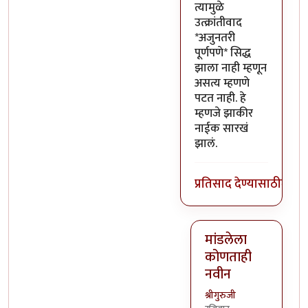
त्यामुळे
उत्क्रांतीवाद
*अजुनतरी
पूर्णपणे* सिद्ध
झाला नाही म्हणून
असत्य म्हणणे
पटत नाही. हे
म्हणजे झाकीर
नाईक सारखं
झालं.
प्रतिसाद देण्यासाठी
लॉग 
मांडलेला
कोणताही
नवीन
श्रीगुरुजी