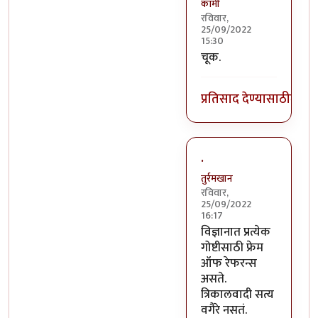
कॉमी
रविवार,
25/09/2022
15:30
In reply to
हे वैज्ञानिकदृष्ट
चूक.
प्रतिसाद देण्यासाठी
लॉग 
.
तुर्रमखान
रविवार,
25/09/2022
16:17
In reply to
हे वैज्ञानिकदृष्ट
विज्ञानात प्रत्येक
गोष्टीसाठी फ्रेम
ऑफ रेफरन्स
असते.
त्रिकालवादी सत्य
वगैरे नसतं.