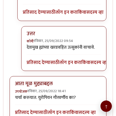
प्रतिसाद देण्यासाठी
लॉग इन करा
किंवा
सदस्य व्हा
उत्तर
रविवार, 25/09/2022 09:54
कॉमी
In reply to
इतर सजीवांपेक्षा मानवाला वेगळे समजण्याच
देशमुख ह्यांच्या खरडवहित उत्सुकांनी वाचावे.
प्रतिसाद देण्यासाठी
लॉग इन करा
किंवा
सदस्य व्हा
आता मूळ मुद्द्याबद्दल
रविवार, 25/09/2022 18:41
उपयोजक
चर्चा करुयात. युरोपियन गौरवर्णीय का?
↑
प्रतिसाद देण्यासाठी
लॉग इन करा
किंवा
सदस्य व्हा