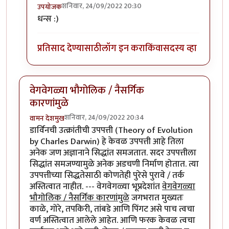
शनिवार, 24/09/2022 20:30
उपयोजक
In reply to
गहन विषय !
by
हेमंतकुमार
धन्स :)
प्रतिसाद देण्यासाठी
लॉग इन करा
किंवा
सदस्य व्हा
वेगवेगळ्या भौगोलिक / नैसर्गिक
कारणांमुळे
शनिवार, 24/09/2022 20:34
वामन देशमुख
डार्विनची उत्क्रांतीची उपपत्ती (Theory of Evolution
by Charles Darwin) हे केवळ उपपत्ती आहे तिला
अनेक जण अज्ञानाने सिद्धांत समजतात. सदर उपपत्तीला
सिद्धांत समजण्यामुळे अनेक अडचणी निर्माण होतात. त्या
उपपत्तीच्या सिद्धतेसाठी कोणतेही पुरेसे पुरावे / तर्क
अस्तित्वात नाहीत. --- वेगवेगळ्या भूप्रदेशांत
वेगवेगळ्या
भौगोलिक / नैसर्गिक कारणांमुळे
जगभरात मुख्यतः
काळे, गोरे, तपकिरी, तांबडे आणि पिंगट असे पाच त्वचा
वर्ण अस्तित्वात आलेले आहेत. आणि फरक केवळ त्वचा