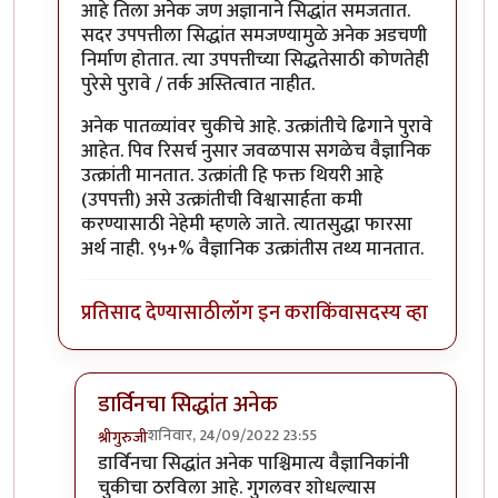
आहे तिला अनेक जण अज्ञानाने सिद्धांत समजतात.
सदर उपपत्तीला सिद्धांत समजण्यामुळे अनेक अडचणी
निर्माण होतात. त्या उपपत्तीच्या सिद्धतेसाठी कोणतेही
पुरेसे पुरावे / तर्क अस्तित्वात नाहीत.
अनेक पातळ्यांवर चुकीचे आहे. उत्क्रांतीचे ढिगाने पुरावे
आहेत. पिव रिसर्च नुसार जवळपास सगळेच वैज्ञानिक
उत्क्रांती मानतात. उत्क्रांती हि फक्त थियरी आहे
(उपपत्ती) असे उत्क्रांतीची विश्वासार्हता कमी
करण्यासाठी नेहेमी म्हणले जाते. त्यातसुद्धा फारसा
अर्थ नाही. ९५+% वैज्ञानिक उत्क्रांतीस तथ्य मानतात.
प्रतिसाद देण्यासाठी
लॉग इन करा
किंवा
सदस्य व्हा
डार्विनचा सिद्धांत अनेक
शनिवार, 24/09/2022 23:55
श्रीगुरुजी
In reply to
डार्विनची उत्क्रांतीची
by
कॉमी
डार्विनचा सिद्धांत अनेक पाश्चिमात्य वैज्ञानिकांनी
चुकीचा ठरविला आहे. गुगलवर शोधल्यास