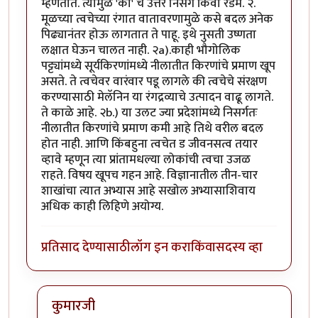
म्हणतात. त्यामुळे 'का' चे उत्तर निसर्ग किंवा रँडम. २.
मूळच्या त्वचेच्या रंगात वातावरणामुळे कसे बदल अनेक
पिढ्यानंतर होऊ लागतात ते पाहू. इथे नुसती उष्णता
लक्षात घेऊन चालत नाही. २a).काही भौगोलिक
पट्ट्यांमध्ये सूर्यकिरणांमध्ये नीलातीत किरणांचे प्रमाण खूप
असते. ते त्वचेवर वारंवार पडू लागले की त्वचेचे संरक्षण
करण्यासाठी मेलॅनिन या रंगद्रव्याचे उत्पादन वाढू लागते.
ते काळे आहे. २b.) या उलट ज्या प्रदेशांमध्ये निसर्गतः
नीलातीत किरणांचे प्रमाण कमी आहे तिथे वरील बदल
होत नाही. आणि किंबहुना त्वचेत ड जीवनसत्व तयार
व्हावे म्हणून त्या प्रांतामधल्या लोकांची त्वचा उजळ
राहते. विषय खूपच गहन आहे. विज्ञानातील तीन-चार
शाखांचा त्यात अभ्यास आहे सखोल अभ्यासाशिवाय
अधिक काही लिहिणे अयोग्य.
प्रतिसाद देण्यासाठी
लॉग इन करा
किंवा
सदस्य व्हा
कुमारजी