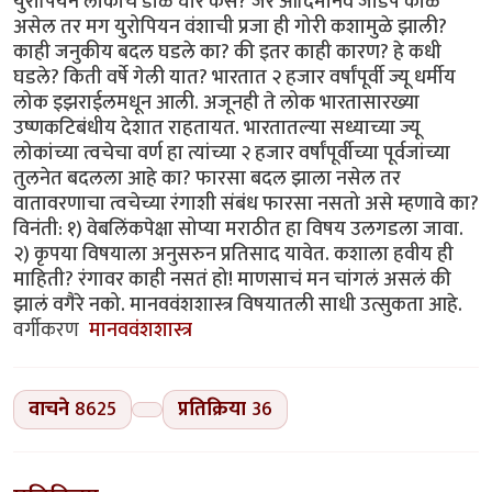
युरोपियन लोकांचे डोळे घारे कसे? जर आदिमानव जोडपे काळे
असेल तर मग युरोपियन वंशाची प्रजा ही गोरी कशामुळे झाली?
काही जनुकीय बदल घडले का? की इतर काही कारण? हे कधी
घडले? किती वर्षे गेली यात? भारतात २ हजार वर्षांपूर्वी ज्यू धर्मीय
लोक इझराईलमधून आली. अजूनही ते लोक भारतासारख्या
उष्णकटिबंधीय देशात राहतायत. भारतातल्या सध्याच्या ज्यू
लोकांच्या त्वचेचा वर्ण हा त्यांच्या २ हजार वर्षांपूर्वीच्या पूर्वजांच्या
तुलनेत बदलला आहे का? फारसा बदल झाला नसेल तर
वातावरणाचा त्वचेच्या रंगाशी संबंध फारसा नसतो असे म्हणावे का?
विनंती: १) वेबलिंकपेक्षा सोप्या मराठीत हा विषय उलगडला जावा.
२) कृपया विषयाला अनुसरुन प्रतिसाद यावेत. कशाला हवीय ही
माहिती? रंगावर काही नसतं हो! माणसाचं मन चांगलं असलं की
झालं वगैरे नको. मानववंशशास्त्र विषयातली साधी उत्सुकता आहे.
वर्गीकरण
मानववंशशास्त्र
वाचने
8625
प्रतिक्रिया
36