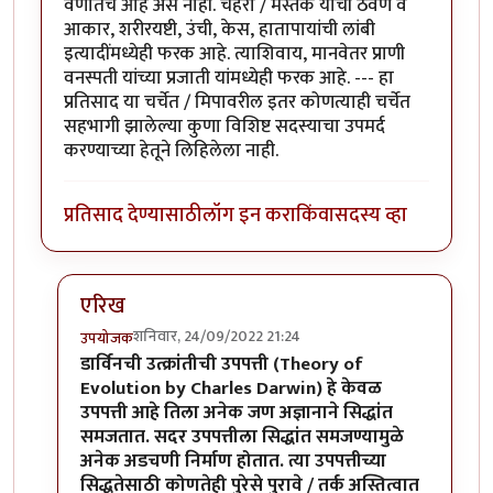
वर्णांतच आहे असे नाही. चेहरा / मस्तक याची ठेवण व
आकार, शरीरयष्टी, उंची, केस, हातापायांची लांबी
इत्यादींमध्येही फरक आहे. त्याशिवाय, मानवेतर प्राणी
वनस्पती यांच्या प्रजाती यांमध्येही फरक आहे. --- हा
प्रतिसाद या चर्चेत / मिपावरील इतर कोणत्याही चर्चेत
सहभागी झालेल्या कुणा विशिष्ट सदस्याचा उपमर्द
करण्याच्या हेतूने लिहिलेला नाही.
प्रतिसाद देण्यासाठी
लॉग इन करा
किंवा
सदस्य व्हा
एरिख
शनिवार, 24/09/2022 21:24
उपयोजक
In reply to
वेगवेगळ्या भौगोलिक / नैसर्गिक कारणांमुळे
by
व
डार्विनची उत्क्रांतीची उपपत्ती (Theory of
Evolution by Charles Darwin) हे केवळ
उपपत्ती आहे तिला अनेक जण अज्ञानाने सिद्धांत
समजतात. सदर उपपत्तीला सिद्धांत समजण्यामुळे
अनेक अडचणी निर्माण होतात. त्या उपपत्तीच्या
सिद्धतेसाठी कोणतेही पुरेसे पुरावे / तर्क अस्तित्वात