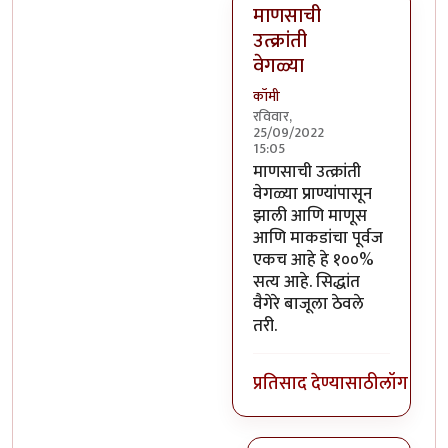
माणसाची
उत्क्रांती
वेगळ्या
कॉमी
रविवार,
25/09/2022
15:05
In reply to
सिद्धांत खरा असेल 
माणसाची उत्क्रांती
वेगळ्या प्राण्यांपासून
झाली आणि माणूस
आणि माकडांचा पूर्वज
एकच आहे हे १००%
सत्य आहे. सिद्धांत
वैगेरे बाजूला ठेवले
तरी.
प्रतिसाद देण्यासाठी
लॉग इन क