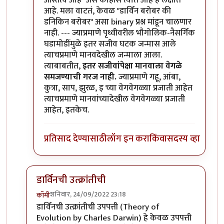
आहे. मला वाटतं, केवळ "डार्विन बरोबर की
डनिकिन बरोबर" असा binary प्रश्न मांडून चालणार
नाही. --- ज्याप्रमाणे पृथ्वीवरील भौगोलिक-नैसर्गिक
घडामोडींमुळे इतर सजीव घटक जन्मास आले
त्याचप्रमाणे मानवदेखील जन्माला आला.
त्याबाबतीत,
इतर सजीवांपेक्षा मानवाला वेगळे
समजण्याची गरज नाही.
ज्याप्रमाणे गहू, आंबा,
कुत्रा, साप, झुरळ, इ च्या वेगवेगळ्या प्रजाती आहेत
त्याचप्रमाणे मानवांच्यादेखील वेगवेगळ्या प्रजाती
आहेत, इतकेच.
प्रतिसाद देण्यासाठी
लॉग इन करा
किंवा
सदस्य व्हा
डार्विनची उत्क्रांतीची
शनिवार, 24/09/2022 23:18
कॉमी
In reply to
वेगवेगळ्या भौगोलिक / नैसर्गिक कारणांमुळे
by
व
डार्विनची उत्क्रांतीची उपपत्ती (Theory of
Evolution by Charles Darwin) हे केवळ उपपत्ती