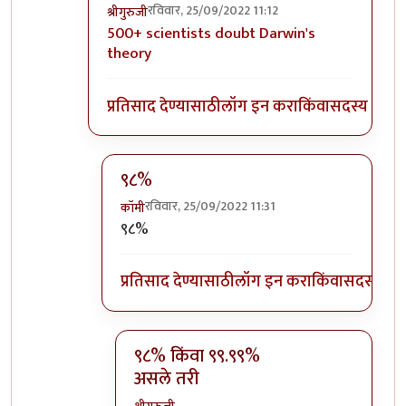
रविवार, 25/09/2022 11:12
श्रीगुरुजी
In reply to
पाश्चिमात्य असो व नसो,
by
कॉमी
500+ scientists doubt Darwin's
theory
प्रतिसाद देण्यासाठी
लॉग इन करा
किंवा
सदस्य व्हा
९८%
रविवार, 25/09/2022 11:31
कॉमी
In reply to
500+ scientists doubt Darwin
b
९८%
प्रतिसाद देण्यासाठी
लॉग इन करा
किंवा
सदस्य व्हा
९८% किंवा ९९.९९%
असले तरी