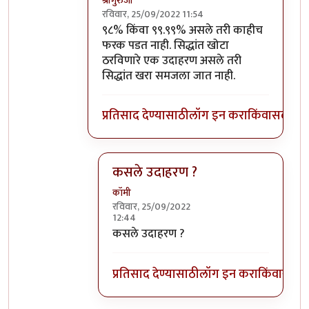
श्रीगुरुजी
रविवार, 25/09/2022 11:54
In reply to
९८%
by
कॉमी
९८% किंवा ९९.९९% असले तरी काहीच
फरक पडत नाही. सिद्धांत खोटा
ठरविणारे एक उदाहरण असले तरी
सिद्धांत खरा समजला जात नाही.
प्रतिसाद देण्यासाठी
लॉग इन करा
किंवा
सदस्य व्
कसले उदाहरण ?
कॉमी
रविवार, 25/09/2022
12:44
In reply to
९८% किंवा ९९.९९% असले तरी
b
कसले उदाहरण ?
प्रतिसाद देण्यासाठी
लॉग इन करा
किंवा
सदस्य