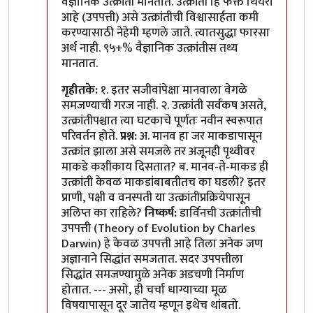
वैज्ञानिक उत्क्रांती मानतात. उत्क्रांती हि फक्त थियरी
आहे (उपपत्ती) असे उत्क्रांतीची विश्वासार्हता कमी
करण्यासाठी नेहेमी म्हणले जाते. त्यातसुद्धा फारसा
अर्थ नाही. ९५+% वैज्ञानिक उत्क्रांतीस तथ्य
मानतात.
गृहीतके:
१. इतर सजीवांपेक्षा मानवाला वेगळे
समजण्याची गरज नाही. २. उत्क्रांती सर्वंकष असते,
उत्क्रांतीपश्चात त्या घटकाचे पूर्णतः नवीन स्वरूपात
परिवर्तन होते.
प्रश्न:
अ. मानव हा जर माकडापासून
उत्क्रांत झाला असे समजले तर अजूनही पृथ्वीवर
माकडे कशीकाय दिसतात? ब. मानव-ते-माकड ही
उत्क्रांती केवळ माकडांबाबतीतच का घडली? इतर
प्राणी, पक्षी व वनस्पती या उत्क्रांतीप्रक्रियेपासून
अलिप्त का राहिले?
निष्कर्ष:
डार्विनची उत्क्रांतीची
उपपत्ती (Theory of Evolution by Charles
Darwin) हे केवळ उपपत्ती आहे तिला अनेक जण
अज्ञानाने सिद्धांत समजतात. सदर उपपत्तीला
सिद्धांत समजण्यामुळे अनेक अडचणी निर्माण
होतात. --- असो, ही चर्चा धाग्याच्या मूळ
विषयापासून दूर जातेय म्हणून इथेच थांबतो.