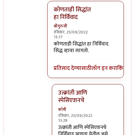
कोणताही सिद्धांत
हा निर्विवाद
श्रीगुरुजी
रविवार, 25/09/2022
13:17
In reply to
कसले उदाहरण ?
by
कॉमी
कोणताही सिद्धांत हा निर्विवाद
सिद्ध व्हावा लागतो.
प्रतिसाद देण्यासाठी
लॉग इन करा
किंवा
सदस
उत्क्रांती आणि
स्पेसिएशनचे
कॉमी
रविवार, 25/09/2022
13:28
In reply to
कोणताही सिद्धांत हा निर्विवा
उत्क्रांती आणि स्पेसिएशनचे
निर्विवाद म्हणता येतील असे