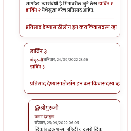
सापडेल. त्यासंबंधी हे मिपावरील जुने लेख
डार्विन १
डार्विन २
येथेसुद्धा बरेच प्रतिसाद आहेत.
प्रतिसाद देण्यासाठी
लॉग इन करा
किंवा
सदस्य व्हा
डार्विन ३
शनिवार, 24/09/2022 23:56
श्रीगुरुजी
In reply to
डार्विनचा सिद्धांत अनेक
by
श्रीगुरुजी
डार्विन ३
प्रतिसाद देण्यासाठी
लॉग इन करा
किंवा
सदस्य व्हा
@श्रीगुरुजी
वामन देशमुख
रविवार, 25/09/2022 06:05
In reply to
डार्विन ३
by
श्रीगुरुजी
लिंकांबद्धल धन्स. पहिली व दुसरी लिंक