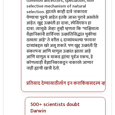
common ancestors, speciation, non
selective mechanism of natural
selection. ह्यातले काही दावे नाकारता
येण्याचा पुढचे आहेत इतके जास्त पुरावे असलेले
आहेत. खुद्द उत्क्रांती हा दावा, स्पेसिएशन हा
दावा. त्यामुळे जेव्हा तुम्ही म्हणता कि "पाश्चिमात्य
वैज्ञानिकांनी डार्विनचा उत्क्रांतिसिद्धांत चुकीचा
ठरवला आहे" ते वरील ६ दाव्यांमधल्या फायनर
दाव्यांबद्दल खरे असू शकते. पण खुद्द उत्क्रांती हि
संकल्पना आणि माणूस उत्क्रांत झाला आहे
आणि माणूस व माकड ह्यांचा पूर्वज एकच, हे
कोणत्याही वैज्ञानिकाकडून नाकारले जाणार
नाही ह्याची खात्री देतो.
प्रतिसाद देण्यासाठी
लॉग इन करा
किंवा
सदस्य व्हा
500+ scientists doubt
Darwin