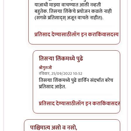
याआधी माझ्या वाचण्यात आली नव्हती
बहुतेक. तिसऱ्या लिंकेचे प्रयोजन कळले नाही
(सगळे प्रतिसाद्स् अजून वाचले नाहीत).
प्रतिसाद देण्यासाठी
लॉग इन करा
किंवा
सदस्य व्हा
तिसऱ्या लिंकमध्ये पुढे
श्रीगुरुजी
रविवार, 25/09/2022 10:52
In reply to
@श्रीगुरुजी
by
वामन देशमुख
तिसऱ्या लिंकमध्ये पुढे डार्विन संदर्भात बरेच
प्रतिसाद आहेत.
प्रतिसाद देण्यासाठी
लॉग इन करा
किंवा
सदस्य व्हा
पाश्चिमात्य असो व नसो,