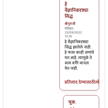
हे
वैज्ञानिकदृष्ट्या
सिद्ध
श्रीगुरुजी
रविवार,
25/09/2022
15:10
In reply to
माणसाची उत्क्रांत
हे वैज्ञानिकदृष्ट्या
सिद्ध झालेले नाही.
हे फक्त काही जणांचे
मत आहे. त्यामुळे ते
सत्य वगैरे मानता
येत नाही.
प्रतिसाद देण्यासाठी
लॉग इन
चूक.