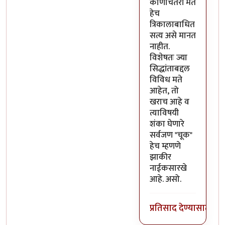
कोणाचेतरी मत
हेच
त्रिकालाबाधित
सत्य असे मानत
नाहीत.
विशेषतः ज्या
सिद्धांताबद्दल
विविध मते
आहेत, तो
खराच आहे व
त्याविषयी
शंका घेणारे
सर्वजण "चूक"
हेच म्हणणे
झाकीर
नाईकसारखे
आहे. असो.
प्रतिसाद देण्यासाठी
लॉ