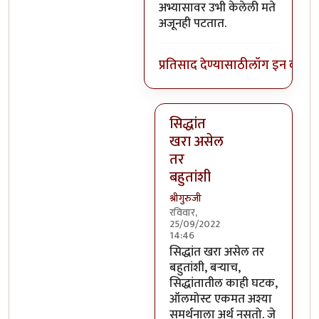
अभ्यासावर उभी केलेली मते
अजूनही पटतात.
प्रतिसाद देण्यासाठी
लॉग इन करा
कि
सिद्धांत
खरा असेल
तर
बहुतांशी
श्रीगुरुजी
रविवार,
25/09/2022
14:46
In reply to
नाही, पूर्णपणे नाही. 
सिद्धांत खरा असेल तर
बहुतांशी, बऱ्याच,
सिद्धांतातील काही घटक,
ऑलमोस्ट एकमत अश्या
समर्थनाला अर्थ नसतो. जे