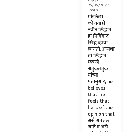
रविवार,
25/09/2022
16:48
In reply to
.
by
तुर्रमख
मांडलेला
कोणताही
नवीन सिद्धांत
हा निर्विवाद
सिद्ध व्हावा
लागतो. अन्यथा
तो सिद्धांत
म्हणजे
अमुकतमुक
यांच्या
मतानुसार, he
believes
that, he
feels that,
he is of the
opinion that
असै समजले
जाते व असे