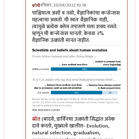
रविवार, 25/09/2022 10:18
कॉमी
In reply to
डार्विनचा सिद्धांत अनेक
by
श्रीगुरुजी
पाश्चिमात्य असो व नसो, वैज्ञानिकांचा कन्सेन्शस
महत्वाचा असतो. मी स्वतः वैज्ञानिक नाही,
त्यामुळे प्रत्येक क्लेम तपासणे मला शक्य नसते.
म्हणून मी कन्सेन्शस मानतो. केवळ २%
वैज्ञानिक उत्क्रांती मानत नाहीत.
स्रोत
(बादवे, डार्विनचा उत्क्रांती सिद्धांत अनेक
दावे करतो, मुख्यत्वे खालील- Evolution,
natural selection, gradualism,