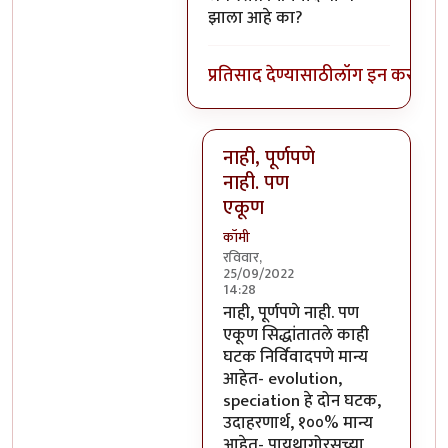
झाला आहे का?
प्रतिसाद देण्यासाठी
लॉग इन करा
किंव
नाही, पूर्णपणे
नाही. पण
एकूण
कॉमी
रविवार,
25/09/2022
14:28
In reply to
पायथागोरस सिद्धांत जस
नाही, पूर्णपणे नाही. पण
एकूण सिद्धांतातले काही
घटक निर्विवादपणे मान्य
आहेत- evolution,
speciation हे दोन घटक,
उदाहरणार्थ, १००% मान्य
आहेत- पायथागोरसच्या