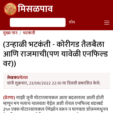
Skip to main content
मिसळपाव
शोध
शोध
मुख्य पान
भटकंती
(उन्हाळी भटकंती - कोरीगड तैलबैला
आणि राजमाची(पण यावेळी एनफिल्ड
वर))
लेखक
प्रचेतस
यांनी शुक्रवार, 23/09/2022 22:10 या दिवशी प्रकाशित केले.
(प्रेरणा)
माझी जुनी मोटारसायकल आता बदलायला आली होती
म्हणून मग मलाच चालवता येईल अशी रॉयल एनफिल्ड थंडरबर्ड
३५० एक्स मोटारसायकल ऍमेझॉन वरून न मागवता शोरूममधूनच