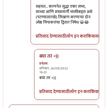
सहमत... कल्पनेत सुद्धा एका सभ्य,
साध्या आणि सरळमार्गी व्यक्तीबद्दल असे
(पटण्यासारखे) लिखाण करणाऱ्या दोन
ज्येष्ठ मिपाकरांचा द्विवार निषेध 😀😂
प्रतिसाद देण्यासाठी
लॉग इन करा
किंवा
सदस्य व्
बघा तर =))
प्रचेतस
शनिवार, 24/09/2022
16:23
In reply to
दोन ज्येष्ठ सदस्य लैच
by
टर्मीनेटर
बघा तर =))
प्रतिसाद देण्यासाठी
लॉग इन करा
किंवा
सदस्य