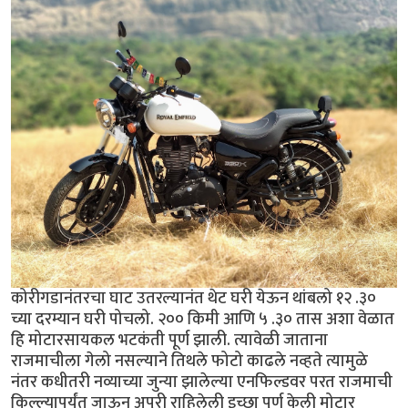
कोरीगडानंतरचा घाट उतरल्यानंत थेट घरी येऊन थांबलो १२ .३०
च्या दरम्यान घरी पोचलो. २०० किमी आणि ५ .३० तास अशा वेळात
हि मोटारसायकल भटकंती पूर्ण झाली. त्यावेळी जाताना
राजमाचीला गेलो नसल्याने तिथले फोटो काढले नव्हते त्यामुळे
नंतर कधीतरी नव्याच्या जुन्या झालेल्या एनफिल्डवर परत राजमाची
किल्ल्यापर्यंत जाऊन अपुरी राहिलेली इच्छा पूर्ण केली मोटार