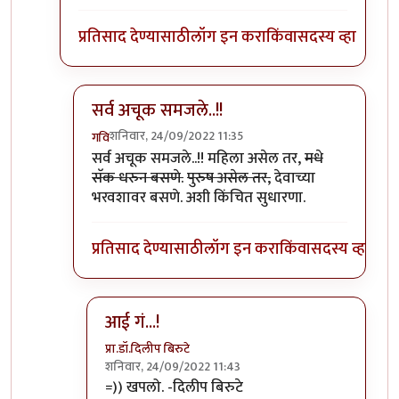
प्रतिसाद देण्यासाठी
लॉग इन करा
किंवा
सदस्य व्हा
सर्व अचूक समजले..!!
शनिवार, 24/09/2022 11:35
गवि
In reply to
हेतू तोच... स्पष्ट
by
प्रा.डॉ.दिलीप बिरुटे
सर्व अचूक समजले..!! महिला असेल तर,
मधे
सॅक धरुन बसणे.
पुरुष असेल तर,
देवाच्या
भरवशावर बसणे. अशी किंचित सुधारणा.
प्रतिसाद देण्यासाठी
लॉग इन करा
किंवा
सदस्य व्हा
आई गं...!
प्रा.डॉ.दिलीप बिरुटे
शनिवार, 24/09/2022 11:43
In reply to
सर्व अचूक समजले..!!
by
गवि
=)) खपलो. -दिलीप बिरुटे