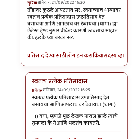
शनिवार, 24/09/2022 16:20
सुरिया
In reply to
नै रे, कितीतरी वर्षांनी एखादे
by
प्रचेतस
तोंडावर कुठले आपटताय सर, स्वताच्याच धाग्यावर
स्वतःच प्रत्येक प्रतिसादास उपप्रतिसाद देत
बसायचा आणि आपलाच वर ठेवायचा (धागा) ह्या
लेटेस्ट ट्रेण्ड नुसार वीकेंड कारणी लावताच आहात
की. हलके घ्या बरका सर.
प्रतिसाद देण्यासाठी
लॉग इन करा
किंवा
सदस्य व्हा
स्वतःच प्रत्येक प्रतिसादास
शनिवार, 24/09/2022 16:25
प्रचेतस
In reply to
बाकी काही नाही
by
सुरिया
स्वतःच प्रत्येक प्रतिसादास उपप्रतिसाद देत
बसायचा आणि आपलाच वर ठेवायचा (धागा)
=)) बघा, म्हणजे मूळ लेखक नाराज झाले त्याचे
तुम्हाला कै नै आणि भलतंच कायतरी.