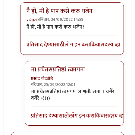
नै हो, मी हे पाप कसे करु धजेन
शनिवार, 24/09/2022 14:58
प्रचेतस
In reply to
लेखकांची भ्रूणहत्या
by
कपिलमुनी
नै हो, मी हे पाप कसे करु धजेन?
प्रतिसाद देण्यासाठी
लॉग इन करा
किंवा
सदस्य व्हा
मा प्रचेतसप्रतिष्ठां त्वमगमः
प्रसाद गोडबोले
रविवार, 25/09/2022 12:01
In reply to
नै हो, मी हे पाप कसे करु धजेन
by
प्रचेतस
मा प्रचेतसप्रतिष्ठां त्वमगमः शाश्वतीः समाः । वगैरे
वगैरे =))))
प्रतिसाद देण्यासाठी
लॉग इन करा
किंवा
सदस्य व्हा