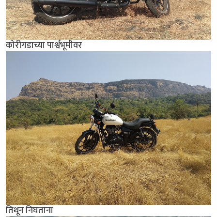
कोरीगडाच्या पार्श्वभूमीवर
तिथून निघताना