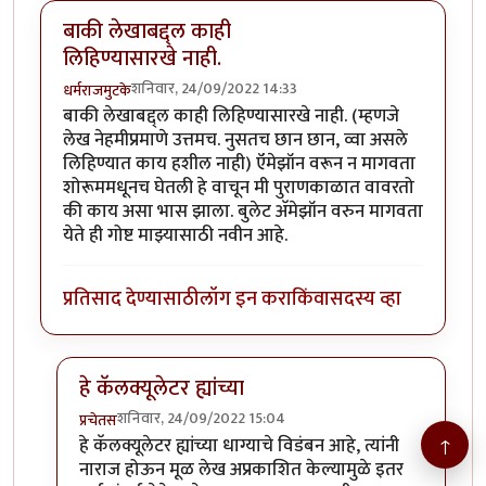
बाकी लेखाबद्द्ल काही
लिहिण्यासारखे नाही.
शनिवार, 24/09/2022 14:33
धर्मराजमुटके
बाकी लेखाबद्द्ल काही लिहिण्यासारखे नाही. (म्हणजे
लेख नेहमीप्रमाणे उत्तमच. नुसतच छान छान, व्वा असले
लिहिण्यात काय हशील नाही) ऍमेझॉन वरून न मागवता
शोरूममधूनच घेतली हे वाचून मी पुराणकाळात वावरतो
की काय असा भास झाला. बुलेट अ‍ॅमेझॉन वरुन मागवता
येते ही गोष्ट माझ्यासाठी नवीन आहे.
प्रतिसाद देण्यासाठी
लॉग इन करा
किंवा
सदस्य व्हा
हे कॅलक्यूलेटर ह्यांच्या
शनिवार, 24/09/2022 15:04
प्रचेतस
In reply to
बाकी लेखाबद्द्ल काही लिहिण्यासारखे नाही.
by
ध
↑
हे कॅलक्यूलेटर ह्यांच्या धाग्याचे विडंबन आहे, त्यांनी
नाराज होऊन मूळ लेख अप्रकाशित केल्यामुळे इतर