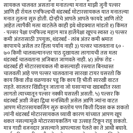
सायकल चालवत असताना मनातल्या मनात माझी जुनी पल्सर
आणि ही रॉयल एनफिल्डची थंडरबर्ड मोटारसायकल यात मनातल्या
मनात तुलना सुरु होती. दोन्हीचे आपले आपले फायदे आणि तोटे
आहेत त्यापैकी मला वाटलेले काही इथे थोडक्यात मांडतो १) किंमत
- पल्सर पेक्षा एनफिल्ड महाग मात्र हार्लेपेक्षा खूपच स्वस्त २) पल्सर
कमी अंतरासाठी उपयुक्त, थंडरबर्ड - लांब अंतर कमी श्रमात
कापायचे असेल तर हिला पर्याय नाही ३) पल्सर चालवताना ६० -
७० किमी चालवल्यानन्तर पाठ दुखायला लागायची तस मला
थंडरबर्ड चालवताना अजिबात जाणवले नाही. ४) ऑफ रोड -
थंडरबर्ड ही मोटारसायकल मी कसल्याही रस्त्यात बिनधास्त
चालवली आहे पण पल्सर चालवताना सारखा टायर घसरतो कि
काय किंवा तीव्र वळणावर पडू कि काय हि भीती सारखी वाटत
राहते. सालतर खिंडीतून जाताना जो घसार्‍याचा खडबडीत रस्ता
लागतो त्याच्यातून पल्सर नक्की घसरली असती. ५) पल्सर कि
थंडरबर्ड अशी जेव्हा द्विधा मनस्थिती असेल आणि ज्यांना वाटत
आपण मोटारसायकलिंग सुरु करतोय पण किती दिवस करू शकतो
त्यांनी थंडरबर्ड मोटारसायकल घ्यावी कारण यांच्यात आपण खूप
थकत नसल्यामुळे मोटारसायकलिंग चा उत्साह टिकून राहू शकतो.
मात्र गाडी वजनदार असल्याने आपल्याला पेलते का ते आधी बघावे.