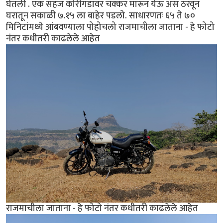
घेतली . एक सहज कोरीगडावर चक्कर मारून येऊ अस ठरवून
घरातून सकाळी ७.१५ ला बाहेर पडलो. साधारणतः ६५ ते ७०
मिनिटांमध्ये आंबवण्याला पोहोचलो राजमाचीला जाताना - हे फोटो
नंतर कधीतरी काढलेले आहेत
राजमाचीला जाताना - हे फोटो नंतर कधीतरी काढलेले आहेत