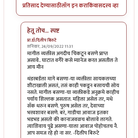
प्रतिसाद देण्यासाठी
लॉग इन करा
किंवा
सदस्य व्हा
हेतू तोच... स्पष्ट
प्रा.डॉ.दिलीप बिरुटे
शनिवार, 24/09/2022 11:31
In reply to
+१
by
गवि
मागील व्यक्तीस अगदीच चिकटून बसणे प्राप्त
असावे.. घाटात वगैरे कसे म्यानेज करत असतील ते
आय मीन
थंडरबर्डला मागे बसणा-या व्यक्तीला सायकलच्या
शीटाखाली असतं, तसं काही पकडून बसायची सोय
नसते. मागील बसणा-या व्यक्तीकडे अनुक्रमे काहीच
पर्याय शिल्लक असतात. महिला असेल तर, मधे
सॅक धरुन बसणे. पुरुष असेल तर, देवाच्या
भरवशावर बसणे. बरं, गाडीचा आवाज इतका
भडभड असतो की कानाजवळच बोलावे लागते.
त्याशिवाय पुढे असणा-याला आवाज पोहोचतच नै.
आप समज रहे हो ना सर. -दिलीप बिरुटे