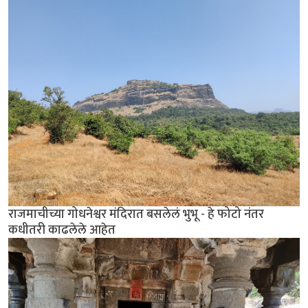
राजमाचीच्या गोधनेश्वर मंदिरात बसलेलं भुभू - हे फोटो नंतर
कधीतरी काढलेले आहेत