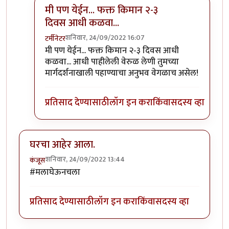
मी पण येईन... फक्त किमान २-३
दिवस आधी कळवा...
शनिवार, 24/09/2022 16:07
टर्मीनेटर
In reply to
=))
by
प्रचेतस
मी पण येईन... फक्त किमान २-३ दिवस आधी
कळवा... आधी पाहीलेली वेरुळ लेणी तुमच्या
मार्गदर्शनाखाली पहाण्याचा अनुभव वेगळाच असेल!
प्रतिसाद देण्यासाठी
लॉग इन करा
किंवा
सदस्य व्हा
घरचा आहेर आला.
शनिवार, 24/09/2022 13:44
कंजूस
#मलाघेऊनचला
प्रतिसाद देण्यासाठी
लॉग इन करा
किंवा
सदस्य व्हा