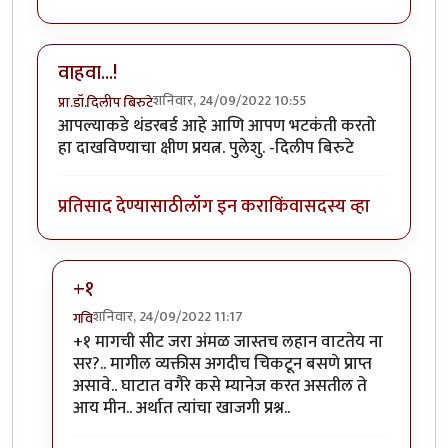
वाहवा...!
शनिवार, 24/09/2022 10:55
प्रा.डॉ.दिलीप बिरुटे
आपल्याकडे थंडरबर्ड आहे आणि आपण भटकंती करतो
हा दाखविण्याचा क्षीण प्रयत्न. पुलेशु. -दिलीप बिरुटे
प्रतिसाद देण्यासाठी
लॉग इन करा
किंवा
सदस्य व्हा
+१
शनिवार, 24/09/2022 11:17
गवि
In reply to
वाहवा...!
by
प्रा.डॉ.दिलीप बिरुटे
+१ मागची सीट जरा अंमळ जास्तच लहान वाटतेय ना
सर?.. मागील व्यक्तीस अगदीच चिकटून बसणे प्राप्त
असावे.. घाटात वगैरे कसे म्यानेज करत असतील ते
आय मीन.. अर्थात त्यांचा खाजगी प्रश्न..