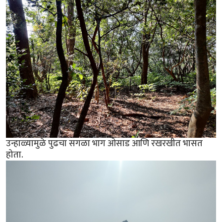
उन्हाळ्यामुळे पुढचा सगळा भाग ओसाड आणि रखरखीत भासत
होता.