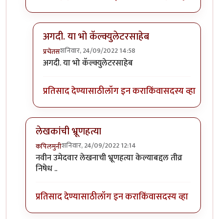
अगदी. या भो कॅल्क्युलेटरसाहेब
शनिवार, 24/09/2022 14:58
प्रचेतस
In reply to
कंसातले शीर्षक बघुन हा विडंबनात्मक धागा आ
अगदी. या भो कॅल्क्युलेटरसाहेब
प्रतिसाद देण्यासाठी
लॉग इन करा
किंवा
सदस्य व्हा
लेखकांची भ्रूणहत्या
शनिवार, 24/09/2022 12:14
कपिलमुनी
In reply to
हा धागा म्हणजे कॅलक्युलेटर
by
प्रचेतस
नवीन उमेदवार लेखनाची भ्रूणहत्या केल्याबद्दल तीव्र
निषेध ..
प्रतिसाद देण्यासाठी
लॉग इन करा
किंवा
सदस्य व्हा