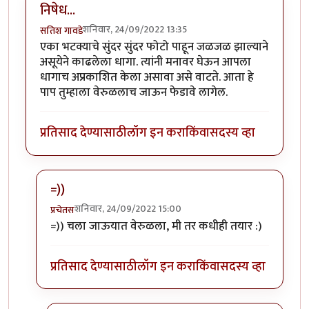
निषेध...
शनिवार, 24/09/2022 13:35
सतिश गावडे
एका भटक्याचे सुंदर सुंदर फोटो पाहून जळजळ झाल्याने
असूयेने काढलेला धागा. त्यांनी मनावर घेऊन आपला
धागाच अप्रकाशित केला असावा असे वाटते. आता हे
पाप तुम्हाला वेरुळलाच जाऊन फेडावे लागेल.
प्रतिसाद देण्यासाठी
लॉग इन करा
किंवा
सदस्य व्हा
=))
शनिवार, 24/09/2022 15:00
प्रचेतस
In reply to
निषेध...
by
सतिश गावडे
=)) चला जाऊयात वेरुळला, मी तर कधीही तयार :)
प्रतिसाद देण्यासाठी
लॉग इन करा
किंवा
सदस्य व्हा