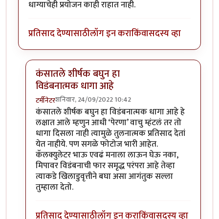
धाग्याचेही प्रयोजन काही राहात नाही.
प्रतिसाद देण्यासाठी
लॉग इन करा
किंवा
सदस्य व्हा
कंसातले शीर्षक बघुन हा
विडंबनात्मक धागा आहे
शनिवार, 24/09/2022 10:42
टर्मीनेटर
In reply to
हा धागा म्हणजे कॅलक्युलेटर
by
प्रचेतस
कंसातले शीर्षक बघुन हा विडंबनात्मक धागा आहे हे
लक्षात आले म्हणुन आधी ‘पेरणा’ वाचु म्हंटलं तर तो
धागा दिसला नाही त्यामुळे तुलनात्मक प्रतिसाद देतां
येत नाहीये. पण सगळे फोटोज भारी आहेत.
कॅलक्युलेटर भाऊ एवढं मनाला लाऊन घेऊ नका,
मिपावर विडंबनाची फार समृद्ध परंपरा आहे तेव्हा
त्याकडे खिलाडुवृत्तीने बघा असा आगंतुक सल्ला
तुम्हाला देतो.
प्रतिसाद देण्यासाठी
लॉग इन करा
किंवा
सदस्य व्हा