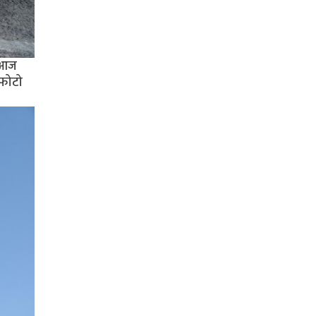
ग आज
 फोटो