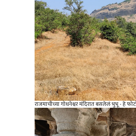
राजमाचीच्या गोधनेश्वर मंदिरात बसलेलं भुभू - हे 