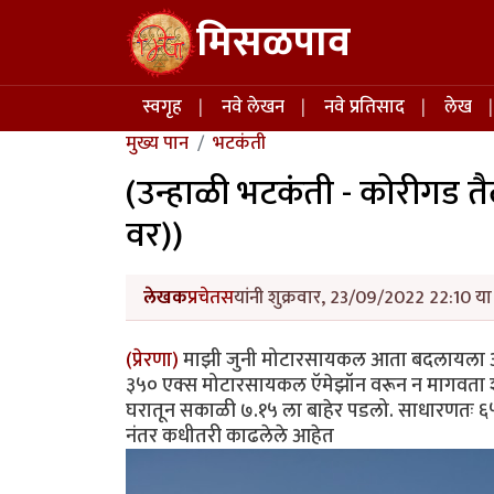
Skip to main content
मिसळपाव
Main navigation
स्वगृह
नवे लेखन
नवे प्रतिसाद
लेख
मुख्य पान
भटकंती
(उन्हाळी भटकंती - कोरीगड 
वर))
लेखक
प्रचेतस
यांनी शुक्रवार, 23/09/2022 22:10 या
(प्रेरणा)
माझी जुनी मोटारसायकल आता बदलायला आल
३५० एक्स मोटारसायकल ऍमेझॉन वरून न मागवता 
घरातून सकाळी ७.१५ ला बाहेर पडलो. साधारणतः ६५ 
नंतर कधीतरी काढलेले आहेत