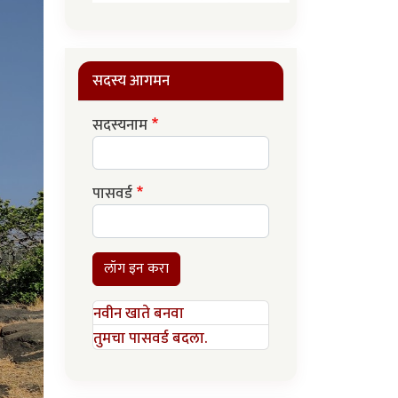
सदस्य आगमन
सदस्यनाम
पासवर्ड
लॉग इन करा
नवीन खाते बनवा
तुमचा पासवर्ड बदला.