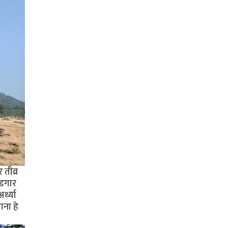
 तीव्र
ंडगार
्ध्या
ाना हे