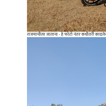
राजमाचीला जाताना - हे फोटो नंतर कधीतरी काढले