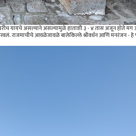
रीच यायचे असल्याने असल्यामुळे हाताशी ३ - ४ तास अजून होते म
वलं. राजमाचीचे आवळेजावळे बालेकिल्ले श्रीवर्धन आणि मनरंजन - हे