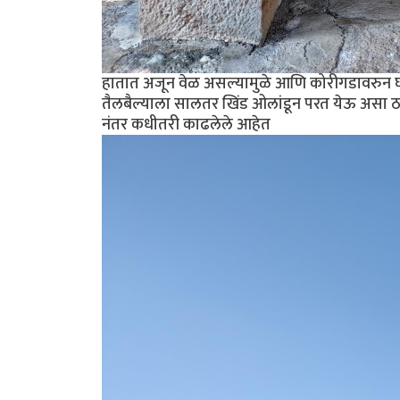
हातात अजून वेळ असल्यामुळे आणि कोरीगडावरुन घ
तैलबैल्याला सालतर खिंड ओलांडून परत येऊ असा ठर
नंतर कधीतरी काढलेले आहेत