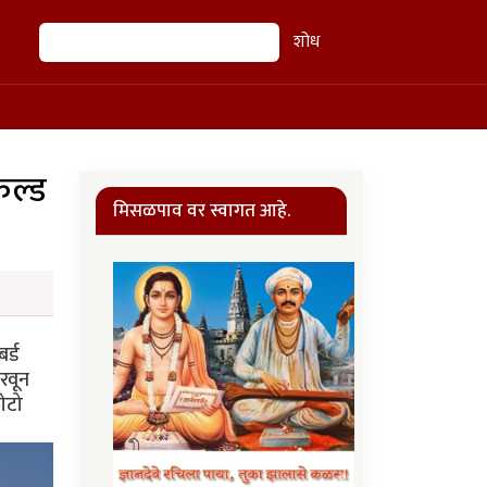
शोध
शोध
िल्ड
मिसळपाव वर स्वागत आहे.
र्ड
रवून
ोटो