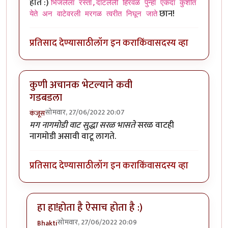
होत :)
भिजलेला रस्ता,दाटलेली हिरवळ पुन्हा एकदा कुशीत
छान!
येते अन वाटेवरली मरगळ त्वरीत निघून जाते
प्रतिसाद देण्यासाठी
लॉग इन करा
किंवा
सदस्य व्हा
कुणी अचानक भेटल्याने कवी
गडबडला
सोमवार, 27/06/2022 20:07
कंजूस
मग नागमोडी वाट सुद्धा सरळ भासते
सरळ वाटही
नागमोडी असावी वाटू लागते.
प्रतिसाद देण्यासाठी
लॉग इन करा
किंवा
सदस्य व्हा
हा हा!होता है ऐसाच होता है :)
सोमवार, 27/06/2022 20:09
Bhakti