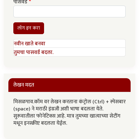
पासवर्ड
लॉग इन करा
नवीन खाते बनवा
तुमचा पासवर्ड बदला.
लेखन मदत
मिसळपाव.कॉम वर लेखन करताना कंट्रोल (Ctrl) + स्पेसबार
(space) ने मराठी इंग्रजी अशी भाषा बदलता येते.
सुरूवातीला फोनेटिक्स आहे. मात्र तुमच्या खात्याच्या सेटींग
मधून इनस्क्रीप्ट बदलता येईल.