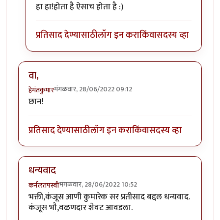
In reply to
कुणी अचानक भेटल्याने कवी गडबडला
by
कंजूस
हा हा!होता है ऐसाच होता है :)
प्रतिसाद देण्यासाठी
लॉग इन करा
किंवा
सदस्य व्हा
वा,
मंगळवार, 28/06/2022 09:12
हेमंतकुमार
छान!
प्रतिसाद देण्यासाठी
लॉग इन करा
किंवा
सदस्य व्हा
धन्यवाद
मंगळवार, 28/06/2022 10:52
कर्नलतपस्वी
भक्ती,कंजूस आणी कुमारेक सर प्रतीसाद बद्दल धन्यवाद.
कंजूस भौ,वळणदार शेवट आवडला.