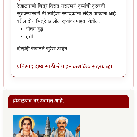
रेखाटनांची चित्रे दिसत नसल्याने दुव्यांची दुरुस्ती
सुचवण्यासाठी मी साहित्य संपादकांना संदेश पाठवला आहे.
वरील दोन चित्रे खालील दुव्यांवर पाहता येतील.
गौतम बुद्ध
हत्ती
दोन्हीही रेखाटने सुरेख आहेत.
प्रतिसाद देण्यासाठी
लॉग इन करा
किंवा
सदस्य व्हा
मिसळपाव वर स्वागत आहे.