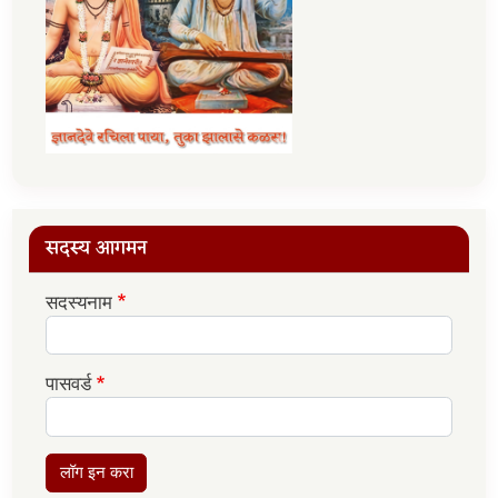
सदस्य आगमन
सदस्यनाम
पासवर्ड
लॉग इन करा