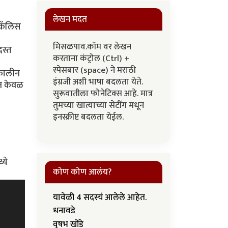
लेखन मदत
 कॅलिस
मिसळपाव.कॉम वर लेखन
दस्त
करताना कंट्रोल (Ctrl) +
स्पेसबार (space) ने मराठी
वकालीन
इंग्रजी अशी भाषा बदलता येते.
ून केवळ
सुरूवातीला फोनेटिक्स आहे. मात्र
तुमच्या खात्याच्या सेटींग मधून
इनस्क्रीप्ट बदलता येईल.
्ये
कोण कोण आलंय?
यावेळी 4 सदस्यं आलेले आहेत.
धनावडे
वृषभ खोंडे