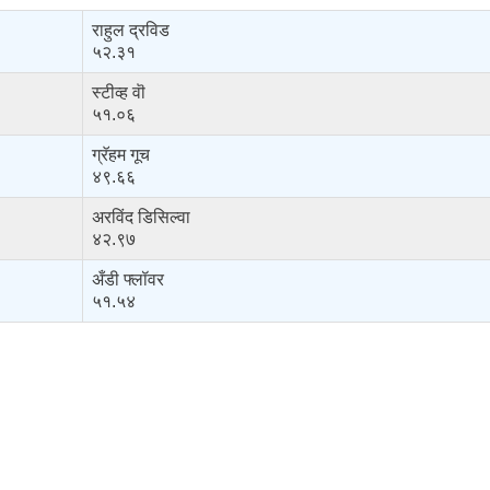
राहुल द्रविड
५२.३१
स्टीव्ह वॊ
५१.०६
ग्रॅहम गूच
४९.६६
अरविंद डिसिल्वा
४२.९७
अँडी फ्लॉवर
५१.५४