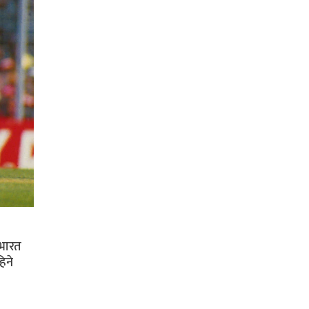
 भारत
िने