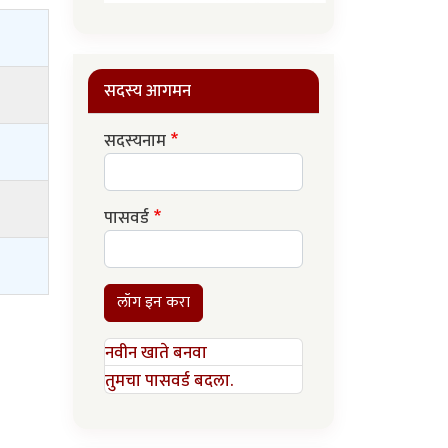
सदस्य आगमन
सदस्यनाम
पासवर्ड
लॉग इन करा
नवीन खाते बनवा
तुमचा पासवर्ड बदला.