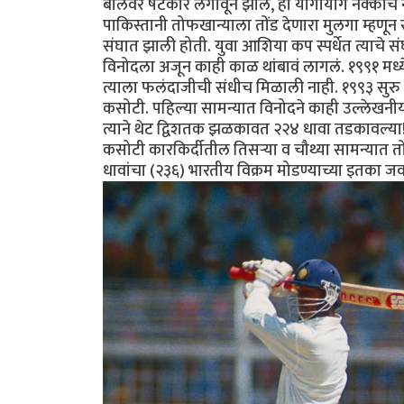
बॉलवर षटकार लगावून झालं, हा योगायोग नक्कीच 
पाकिस्तानी तोफखान्याला तोंड देणारा मुलगा म्हणून 
संघात झाली होती. युवा आशिया कप स्पर्धेत त्याचे सं
विनोदला अजून काही काळ थांबावं लागलं. १९९१ मध्ये
त्याला फलंदाजीची संधीच मिळाली नाही. १९९३ सुरु ह
कसोटी. पहिल्या सामन्यात विनोदने काही उल्लेखनीय के
त्याने थेट द्विशतक झळकावत २२४ धावा तडकावल्या!!! 
कसोटी कारकिर्दीतील तिसऱ्या व चौथ्या सामन्यात 
धावांचा (२३६) भारतीय विक्रम मोडण्याच्या इतका 