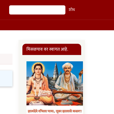
शोध
शोध
मिसळपाव वर स्वागत आहे.