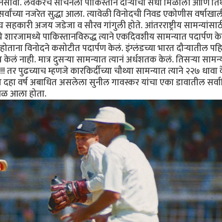
नसावा. लवकरच सचिनला पाकिस्तान दौऱ्याची संधी मिळाली आणि तिथ
सर्वांच्या नजरेत सुद्धा आला. त्यावेळी विनोदची निवड एकोणीस वर्षाखा
घ सहकारी अजय जडेजा व सौरव गांगुली होते. आंतरराष्ट्रीय सामन्यांसाठी
 शारजामध्ये पाकिस्तानविरुद्ध त्याने एकदिवशीय सामन्यात पदार्पण क
ोताना विनोदने कसोटीत पदार्पण केलं. इंग्लंडच्या भारत दौऱ्यातील पह
लं नाही. मात्र दुसऱ्या सामन्यात त्यानं अर्धशतक केलं. तिसऱ्या सामन
तर पुढच्याच म्हणजे कारकिर्दीच्या चौथ्या सामन्यात त्याने २२७ धावा क
तो दहा वर्ष अबाधित असलेला सुनील गावस्कर यांचा एका डावातील सर्व
जवळ आला होता.