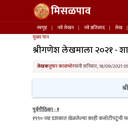
Skip to main content
मिसळपाव
Main navigation
स्वगृह
नवे लेखन
नवे प्रतिसाद
लेख
मुख्य पान
श्रीगणेश लेखमाला २०२१ - श
लेखक
तुषार काळभोर
यांनी शनिवार, 18/09/2021 09
श्
पूर्वपीठिका - १
१९९० च्या दशकात खेळलेल्या काही कसोटीपटूंची 