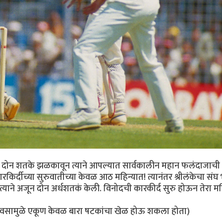
द्ध दोन शतके झळकावून त्याने आपल्यात सार्वकालीन महान फलंदाजाची
 कारकिर्दीच्या सुरुवातीच्या केवळ आठ महिन्यात! त्यानंतर श्रीलंकेचा संघ
याने अजून दोन अर्धशतकं केली. विनोदची कारकीर्द सुरु होऊन तेरा मह
पावसामुळे एकूण केवळ बारा षटकांचा खेळ होऊ शकला होता)