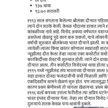
११ डाव
९३७ धावा
९३.७० सरासरी
१९९३ साल संपताना केलेल्या श्रीलंका दौऱ्यात पह
त्याने दोन शतके केली. केवळ चौदाव्या डावात त्याने 
कांबळीच्या नावे आहे. विनोद अवघ्या वर्षभरात यशा
असलेला खेळाडू पुढे काय करू शकतो, याचे लोकांनी
वर्षाची सुरुवात श्रीलंकेच्या भारत दौऱ्याने झाली.
त्यावेळी त्याला किंवा खरंतर कोणाला स्वप्नातही वाट
न्यूझीलंड दौरा केला तेव्हा त्याला एका कसोटीत सं
कारकिर्दीच्या शेवटची सुरुवात होती. त्याने दोन डा
दौऱ्यात आला. तीन कसोटीत विनोदच्या धावा होत्या ४
१९९५ मध्ये न्यूझीलंड संघ भारताच्या दौऱ्यावर आला
सहा डावात दोनदा फलंदाजीची संधी मिळाली आणि त्या
एकदिवशीय सामने खेळणं सुरु होतं. पण त्यातसुद्धा 
कारण प्रथम श्रेणीमध्ये तो चांगला खेळायचा. प्रथम श
१९९६ वर्ल्ड कपच्या उपांत्य फेरीतील त्या अप्रिय 
भारत इंग्लंड दौऱ्यावर गेला. तेव्हा त्या दौऱ्यात वि
दुसऱ्याचे शतक केवळ पाच धावांनी हुकले.