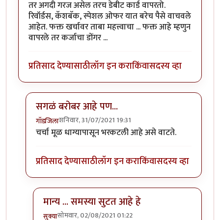
तर अगदी गरज असेल तरच डेबीट कार्ड वापरतो.
रिवॉर्डस, कॅशबॅक, स्पेशल ओफर यात बरेच पैसे वाचवले
आहेत. फक्त खर्चावर ताबा महत्त्वाचा ... फक्त आहे म्हणुन
वापरले तर कर्जाचा डोंगर ...
प्रतिसाद देण्यासाठी
लॉग इन करा
किंवा
सदस्य व्हा
सगळं बरोबर आहे पण...
शनिवार, 31/07/2021 19:31
गॉडजिला
In reply to
माझ्या मते डेबीट कार्ड वर
by
सुक्या
चर्चा मूळ धाग्यापासून भरकटली आहे असे वाटते.
प्रतिसाद देण्यासाठी
लॉग इन करा
किंवा
सदस्य व्हा
मान्य ... समस्या सुटत आहे हे
सोमवार, 02/08/2021 01:22
सुक्या