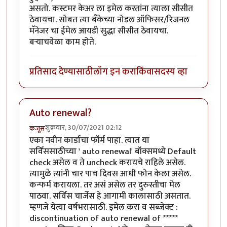
असतो. कस्टमर केअर ला इमेल करतांना त्याला सीसीत
ठेवायचा. सोबत त्या बँकेच्या नोडल ऑफिसर/रिजनल
मॅनेजर चा ईमेल आयडी सुद्धा सीसीत ठेवायचा.
बर्‍याचवेळा काम होते.
प्रतिसाद देण्यासाठी
लॉग इन करा
किंवा
सदस्य व्हा
Auto renewal?
शुक्रवार, 30/07/2021 02:12
कंजूस
एका नवीन कार्डाचा फॉर्म पाहा. त्यात या
सर्विससाठीच्या ' auto renewal' बॉक्समध्ये Default
check असेल व ते uncheck करायचे राहिले असेल.
त्यामुळे त्यांनी चार पाच दिवस आधी फोन केला असेल.
कन्फर्म करायला. तर असं असेल तर दुरुस्तीचा मेल
पाठवा. सर्विस चार्जेस हे आगामी कालासाठी असतात.
म्हणजे येत्या वर्षभरासाठी. इमेल करा व सब्जेक्ट :
discontinuation of auto renewal of *****