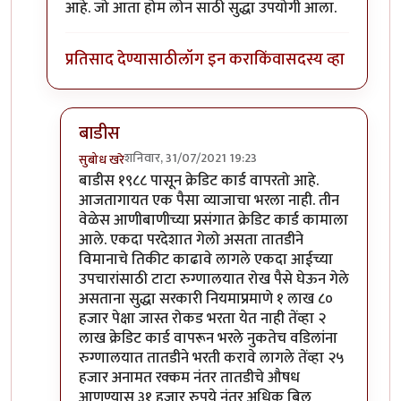
आहे. जो आता होम लोन साठी सुद्धा उपयोगी आला.
प्रतिसाद देण्यासाठी
लॉग इन करा
किंवा
सदस्य व्हा
बाडीस
शनिवार, 31/07/2021 19:23
सुबोध खरे
In reply to
+1
by
शलभ
बाडीस १९८८ पासून क्रेडिट कार्ड वापरतो आहे.
आजतागायत एक पैसा व्याजाचा भरला नाही. तीन
वेळेस आणीबाणीच्या प्रसंगात क्रेडिट कार्ड कामाला
आले. एकदा परदेशात गेलो असता तातडीने
विमानाचे तिकीट काढावे लागले एकदा आईच्या
उपचारांसाठी टाटा रुग्णालयात रोख पैसे घेऊन गेले
असताना सुद्धा सरकारी नियमाप्रमाणे १ लाख ८०
हजार पेक्षा जास्त रोकड भरता येत नाही तेंव्हा २
लाख क्रेडिट कार्ड वापरून भरले नुकतेच वडिलांना
रुग्णालयात तातडीने भरती करावे लागले तेंव्हा २५
हजार अनामत रक्कम नंतर तातडीचे औषध
आणण्यास ३१ हजार रुपये नंतर अधिक बिल