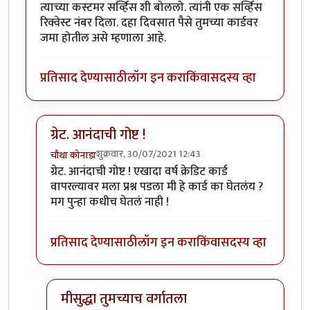
त्याच्या कस्टमर सर्व्हिस शी बोललो. त्यांनी एक सर्व्हिस
रिक्वेस्ट नंबर दिला. दहा दिवसात पैसे तुमच्या कार्डवर
जमा होतील असे म्हणाला आहे.
प्रतिसाद देण्यासाठी
लॉग इन करा
किंवा
सदस्य व्हा
ग्रेट. आनंदाची गोष्ट !
शुक्रवार, 30/07/2021 12:43
चौथा कोनाडा
In reply to
त्याच्या कस्टमर सर्व्हिस शी
by
विजुभाऊ
ग्रेट. आनंदाची गोष्ट ! एखादा वर्ष क्रेडिट कार्ड
वापरल्यावर मला प्रश्न पडला मी हे कार्ड का घेतलंय ?
मग पुन्हा कधीच घेतलं नाही !
प्रतिसाद देण्यासाठी
लॉग इन करा
किंवा
सदस्य व्हा
मीसुद्धा तुमच्याच वर्गातला