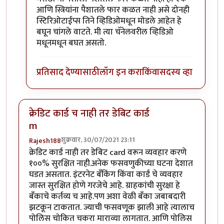
आणि स्त्रियांना पैशातले फार कळत नाही असे दोनही
स्टिरिओटाईप्स तिने व्हिडिओमधून मोडले आहेत हे
बघून चांगले वाटते. मी त्या चॅनेलवरील व्हिडिओ
मधूनमधून बघत असतो.
प्रतिसाद देण्यासाठी
लॉग इन करा
किंवा
सदस्य व्हा
क्रेडिट कार्ड च नाही तर डेबिट कार्ड
m
शुक्रवार, 30/07/2021 23:11
Rajesh188
क्रेडिट कार्ड नाही तर डेबिट card वरून व्यवहार करणे
१००% सुरक्षित नाही.अनेक फसवणुकीच्या घटना देशात
घडत असतात. इंटरनेट बँकिंग किंवा कार्ड चे व्यवहार
जास्त सुरक्षित होणे गरजेचे आहे. ग्राहकांची सुरक्षा हे
बँकाचे कर्तव्य च आहे.पण अशा वेळी बँका जबाबदारी
झटकून टाकतात. ज्याची फसवणूक झाली आहे त्यालाच
पोलिस चोकित चकरा माराव्या लागतात. आणि पोलिस