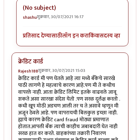
(No subject)
शुक्रवार, 30/07/2021 16:17
shashu
In reply to
त्याला पिन नसतो ना?
by
कंजूस
प्रतिसाद देण्यासाठी
लॉग इन करा
किंवा
सदस्य व्हा
क्रेडिट कार्ड
शुक्रवार, 30/07/2021 15:03
Rajesh188
क्रेडिट कार्ड मी पण घेतले आहे त्या मध्ये बँकेचे सारखे
पाठी लागणे हे महत्वाचे कारण आहे.पण मी ते कधीच
वापरले नाही. आता क्रेडिट लिमिट इतके वाढवले जावू
शकते असा सारखा संदेश येतो .पण सरळ दुर्लक्ष करतो .
कधी खूप मोठी अडचण आली तर च ते असावे म्हणून मी
अजून ठेवले आहे. पण वापरायची बिलकुल इच्छा नाही.
ह्याचे कारण क्रेडिट card fraud मोठ्या प्रमाणात
होतात.आपली बँक त्याची काहीच जबाबदारी घेत नाही
सरळ हात वर करते. ग्राहकांच्या तक्रारी निवारण