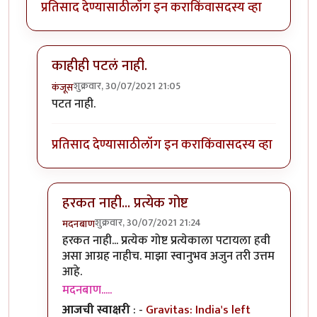
प्रतिसाद देण्यासाठी
लॉग इन करा
किंवा
सदस्य व्हा
काहीही पटलं नाही.
शुक्रवार, 30/07/2021 21:05
कंजूस
In reply to
मी क्रेडिट कार्ड अजिबात वापरु
by
मदनबाण
पटत नाही.
प्रतिसाद देण्यासाठी
लॉग इन करा
किंवा
सदस्य व्हा
हरकत नाही... प्रत्येक गोष्ट
शुक्रवार, 30/07/2021 21:24
मदनबाण
In reply to
काहीही पटलं नाही.
by
कंजूस
हरकत नाही... प्रत्येक गोष्ट प्रत्येकाला पटायला हवी
असा आग्रह नाहीच. माझा स्वानुभव अजुन तरी उत्तम
आहे.
मदनबाण.....
आजची स्वाक्षरी
: -
Gravitas: India's left