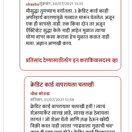
शुक्रवार, 30/07/2021 13:35
shashu
In reply to
ग्रेट. आनंदाची गोष्ट !
by
चौथा कोनाडा
मीसुद्धा तुमच्याच वर्गातला. 3 क्रेडिट कार्ड काही
अपरिहार्य कारणामुळे गळ्यात मारून घेतलेत. अजून
एक ही वापरले नाही. एक किंवा दोन तर अजून
ऍक्टिव्हेट सुद्धा केले नाही आहेत मुळात त्याचा
योग्य वापर कसा करावा हेच मुळात कळत नाही
मला. अज्ञान आणखी काय.
प्रतिसाद देण्यासाठी
लॉग इन करा
किंवा
सदस्य व्हा
क्रेडिट कार्ड वापरायला चलाखी
चौथा कोनाडा
शनिवार, 31/07/2021 12:59
In reply to
मीसुद्धा तुमच्याच वर्गातला
by
shashu
क्रेडिट कार्ड वापरायला चलाखी हवी ! त्याचं
शेअरमार्केट सारखं आहे, सारखं लक्ष ठेवायला
लागतं ! जो शेअर घेतो आणि ल़क्ष ठेऊन खरेदी
विक्री करत नाही त्याला "गाढवाला गुळाची चव"