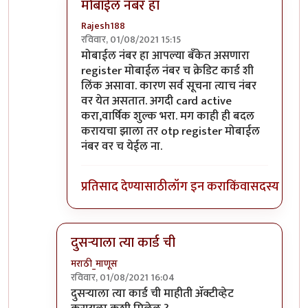
मोबाईल नंबर हा
Rajesh188
रविवार, 01/08/2021 15:15
In reply to
हे कसे घडू शकेल बरे ?
by
गॉडजिला
मोबाईल नंबर हा आपल्या बँकेत असणारा
register मोबाईल नंबर च क्रेडिट कार्ड शी
लिंक असावा. कारण सर्व सूचना त्याच नंबर
वर येत असतात. अगदी card active
करा,वार्षिक शुल्क भरा. मग काही ही बदल
करायचा झाला तर otp register मोबाईल
नंबर वर च येईल ना.
प्रतिसाद देण्यासाठी
लॉग इन करा
किंवा
सदस्य व्हा
दुसर्‍याला त्या कार्ड ची
मराठी_माणूस
रविवार, 01/08/2021 16:04
In reply to
तुमचे कार्ड जर दुसऱ्या कुणी
by
मनो
दुसर्‍याला त्या कार्ड ची माहीती अ‍ॅक्टीव्हेट