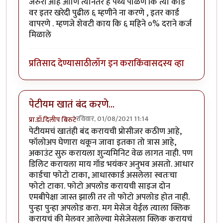
जरुरी आहे आणि त्यानंतर हे पथ्य पाळणे कि त्या कार्ड
वर इतर खरेदी पुढील ६ म्हणीने ना करणे , इतर कार्ड
वापरणे . म्हणजे शेवटी काय कि ६ महिने ०% दराने कर्ज
मिळाले
प्रतिसाद देण्यासाठी
लॉग इन करा
किंवा
सदस्य व्हा
पेटीयम खातं बंद करणे...
रविवार, 01/08/2021 11:14
प्रा.डॉ.दिलीप बिरुटे
पेटीयमचं खातंही बंद करायची प्रोसीजर कठीण आहे,
फॉलोअप घेणारा थकून जावा इतका तो त्रास आहे,
अकाउंट सुरु करायला शुन्यमिनिट वेळ लागत नाही. पण
डिलिट करायला माय गॉड भयंकर अनुभव असतो. आधार
कार्डचा फोटो टाका, आधारकार्ड असलेला स्वतःचा
फोटो टाका. फोटो अपलोड करायची साइज दोन
एमबीपेक्षा जास्त झाली तर तो फोटो अपलोड होत नाही.
पुन्हा पुन्हा अपलोड करा. मग मेसेज येईल त्याला क्लिक
करायचं की मेलवर आलेल्या मेसेजेसला क्लिक करायचं