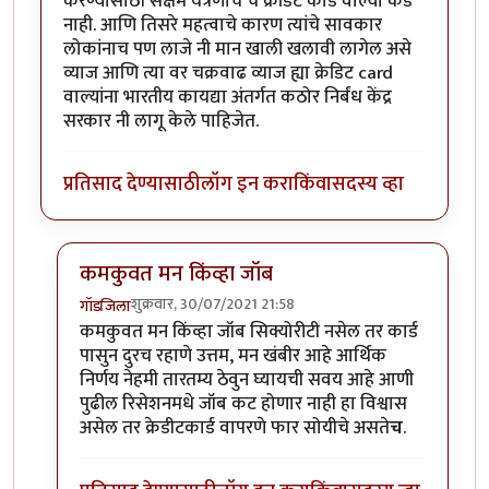
करण्यासाठी सक्षम यंत्रणाच च क्रेडिट कार्ड वाल्या कडे
नाही. आणि तिसरे महत्वाचे कारण त्यांचे सावकार
लोकांनाच पण लाजे नी मान खाली खलावी लागेल असे
व्याज आणि त्या वर चक्रवाढ व्याज ह्या क्रेडिट card
वाल्यांना भारतीय कायद्या अंतर्गत कठोर निर्बंध केंद्र
सरकार नी लागू केले पाहिजेत.
प्रतिसाद देण्यासाठी
लॉग इन करा
किंवा
सदस्य व्हा
कमकुवत मन किंव्हा जॉब
शुक्रवार, 30/07/2021 21:58
गॉडजिला
In reply to
क्रेडिट कार्ड
by
Rajesh188
कमकुवत मन किंव्हा जॉब सिक्योरीटी नसेल तर कार्ड
पासुन दुरच रहाणे उत्तम, मन खंबीर आहे आर्थिक
निर्णय नेहमी तारतम्य ठेवुन घ्यायची सवय आहे आणी
पुढील रिसेशनमधे जॉब कट होणार नाही हा विश्वास
असेल तर क्रेडीटकार्ड वापरणे फार सोयीचे असते
च
.