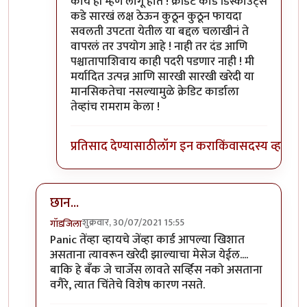
काय ही म्हण लागू होते ! क्रेडिट कार्ड डिस्काउंट्स
कडे सारखं लक्ष ठेऊन कुठून कुठून फायदा
सवलती उपटता येतील या बद्दल चलाखीनं ते
वापरलं तर उपयोग आहे ! नाही तर दंड आणि
पश्चातापाशिवाय काही पदरी पडणार नाही ! मी
मर्यादित उत्पन्न आणि सारखी सारखी खरेदी या
मानसिकतेचा नसल्यामुळे क्रेडिट कार्डाला
तेव्हांच रामराम केला !
प्रतिसाद देण्यासाठी
लॉग इन करा
किंवा
सदस्य व्हा
छान...
शुक्रवार, 30/07/2021 15:55
गॉडजिला
In reply to
त्याच्या कस्टमर सर्व्हिस शी
by
विजुभाऊ
Panic तेंव्हा व्हायचे जेंव्हा कार्ड आपल्या खिशात
असताना त्यावरून खरेदी झाल्याचा मेसेज येईल....
बाकि हे बँक जे चार्जेस लावते सर्व्हिस नको असताना
वगैरे, त्यात चिंतेचे विशेष कारण नसते.