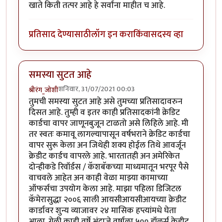
खाते किती तत्पर आहे हे सर्वांना माहीत च आहे.
प्रतिसाद देण्यासाठी
लॉग इन करा
किंवा
सदस्य व्हा
समस्या सुटत आहे
शनिवार, 31/07/2021 00:03
श्रीरंग_जोशी
तुमची समस्या सुटत आहे असे तुमच्या प्रतिसादावरुन
दिसत आहे. तुम्ही व इतर काही प्रतिसादकांनी क्रेडिट
कार्डचा वापर जाणूनबुजून टाळतो असे लिहिले आहे. मी
तर स्वतः कमावू लागल्यापासून वर्षभराने क्रेडिट कार्डचा
वापर सुरू केला अन जिथेही शक्य होईल तिथे आवर्जून
क्रेडीट कार्डच वापरले आहे. भारतातही अन अमेरिकेत
दोन्हीकडे रिवॉर्डस / कॅशबॅकच्या माध्यमातून भरपूर पैसे
वाचवले आहेत अन काही वेळा माझ्या कामाच्या
ऑफर्सचा उपयोग केला आहे. माझा पहिला डिजिटल
कॅमेरासुद्धा २००६ साली आयसीआयसीआयच्या क्रेडीट
कार्डावर शुन्य व्याजावर २४ मासिक हप्त्यांमधे घेता
आला. गेली काही वर्षे अंदाजे वर्षाला ५०० डॉलर्स क्रेडीट