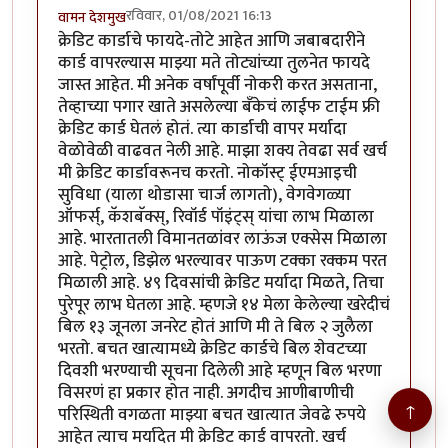
रविवार, 01/08/2021 16:13
वामन देशमुख
क्रेडिट कार्डाचे फायदे-तोटे आहेत आणि जबाबदारीने
कार्ड वापरल्यास माझ्या मते तोट्यांच्या तुलनेत फायदे
जास्त आहेत. मी अनेक वर्षांपूर्वी नोकरी करत असताना,
तेव्हाच्या पगार खाते असलेल्या बँकेचं लाईफ टाईम फ्री
क्रेडिट कार्ड घेतलं होतं. त्या कार्डाची वापर मर्यादा
वेळोवेळी वाढवत नेली आहे. माझा शक्य तेवढा सर्व खर्च
मी क्रेडिट कार्डावरूनच करतो. नोकॉस्ट् ईएमआइची
सुविधा (याला थोडासा चार्ज लागतो), वेगवेगळ्या
ऑफर्स्, कॅशबॅक्स्, रिवॉर्ड पॉइंट्स् यांचा लाभ मिळाला
आहे. भारतातली विमानतळांवर लाऊंज एक्सेस मिळाला
आहे. पेट्रोल, डिझेल भरल्यावर पाऊण टक्का रक्कम परत
मिळाली आहे. ४९ दिवसांची क्रेडिट मर्यादा मिळते, तिचा
पुरेपूर लाभ घेतला आहे. म्हणजे १४ मेला केलेल्या खरेदीचं
बिल १३ जूनला जनरेट होतं आणि मी ते बिल २ जुलैला
भरतो. बचत खात्यामध्ये क्रेडिट कार्डचे बिल शेवटच्या
दिवशी भरण्याची सूचना दिलेली आहे म्हणून बिल भरणा
विसरणं हा प्रकार होत नाही. अगदीच आणीबाणीची
↑
परिस्थिती वगळता माझ्या बचत खात्यात जेवढे रुपये
आहेत त्याच मर्यादेत मी क्रेडिट कार्ड वापरतो. खर्च