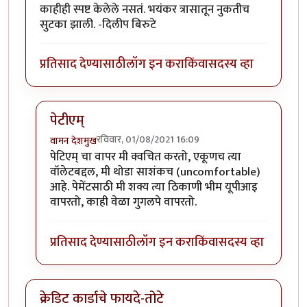
काहीही स्पष्ट केलेले नसतं. भयंकर त्रासातून नुकतीच
सुटका झाली. -दिलीप बिरुटे
प्रतिसाद देण्यासाठी
लॉग इन करा
किंवा
सदस्य व्हा
पेटीएम्
रविवार, 01/08/2021 16:09
वामन देशमुख
In reply to
पेटीयम खातं बंद करणे...
by
प्रा.डॉ.दिलीप बिरुटे
पेटिएम् चा वापर मी क्वचित करतो, एकूणच त्या
वॉलेटबद्दल, मी थोडा साशंकच (uncomfortable)
आहे. पेमेंटसाठी मी शक्य त्या ठिकाणी भीम यूपीआइ
वापरतो, काही वेळा गुगलपे वापरतो.
प्रतिसाद देण्यासाठी
लॉग इन करा
किंवा
सदस्य व्हा
क्रेडिट कार्डाचे फायदे-तोटे