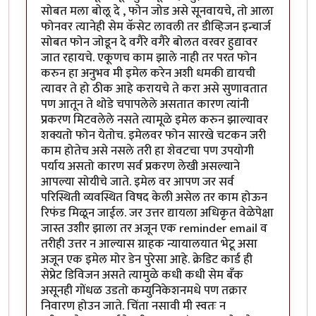
सोबत मला बोलू दे , फोन जोड असे सूनवायचे, तो आला
फोनवर त्यानेही सेम कॅसेट लावली तर डीव्हिजन इन्चार्ज
सोबत फोन जोडून दे वगैरे वगैरे बोलत वरवर हुद्यावर
जात रहायचे. एकूणच काम झाले नाही तर परत फोन
करुन हा अनुभव मी इमेल करेन अशी धमकी द्यायची
त्यावर ते हो ठीक आहे करायचे ते करा असे सुणावतात
पण आतून ते थोडे चपापलेले असतात कारण त्यांनी
प्रकरण मिटवलेले नसते त्यामूळे इमेल करुन झाल्यावर
शक्यतो फोन येतोच. इमेलवर फोन सारखे चटकन जरी
काम होतेच असे नसले तरी हा शेवटचा पण उपयोगी
पर्याय असतो कारण सर्व प्रकरण लेखी असल्याने
आपल्या सोयीचे जाते. इमेल वर आपण जर सर्व
परिस्थिती व्यवस्थित विषद केली असेल तर काम होऊन
रिफंड मिळून जाईल. जर उत्तर द्यायला अधिकृत वेळेपेक्षा
जास्त उशीर झाला तर अजून एक reminder email व
तरीही उत्तर न आल्यास ग्राहक न्यायालयात भेटू असा
अजून एक इमेल मोर डेन पुरेसा आहे. क्रेडिट कार्ड ही
सेप्रेट डिविजन असते त्यामुळे कधी कधी सेम बँक
असूनही गोंधळ उडतो कम्युनिकेशनमधे पण तक्रार
निवारण होउन जाते. चिंता नसावी मी स्वतः न