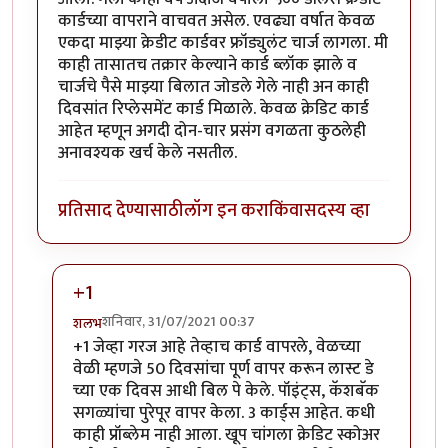
कार्डच्या वापराने वाचवत असेल. एवढ्या वर्षात केवळ
एकदा माझ्या क्रेडीट कार्डवर फ्रॉड्युलंट चार्ज लागला. मी
काही तासातच तक्रार केल्याने कार्ड ब्लॉक झाले व
चार्जचे पैसे माझ्या बिलात जोडले गेले नाही अन काही
दिवसांत रिप्लेसमेंट कार्ड मिळाले. केवळ क्रेडिट कार्ड
आहेत म्हणून अगदी दोन-चार प्रसंग वगळता कुठलेही
अनावश्यक खर्च केले नसतील.
प्रतिसाद देण्यासाठी
लॉग इन करा
किंवा
सदस्य व्हा
+1
शनिवार, 31/07/2021 00:37
शलभ
In reply to
समस्या सुटत आहे
by
श्रीरंग_जोशी
+1 जेव्हा गरज आहे तेव्हाच कार्ड वापरले, वेळच्या
वेळी म्हणजे 50 दिवसांचा पूर्ण वापर करून लास्ट डे
च्या एक दिवस आधी बिल पे केले. पॉइंट्स, कॅशबॅक
सगळ्यांचा पुरेपूर वापर केला. 3 कार्ड्स आहेत. कधी
काही प्रॉब्लेम नाही आला. खूप चांगला क्रेडिट स्कोअर