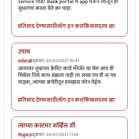
service लिहा. Bank portal चे app घेऊन त्यातून ही
सुधारणा करता येते का पाहा.
प्रतिसाद देण्यासाठी
लॉग इन करा
किंवा
सदस्य व्हा
उपाय
शुक्रवार, 30/07/2021 10:41
सर्वसाक्षी
जालावर तुम्हाला क्रेडिट कार्ड मॅनेजेर चा मेल आय डी
मिळेल तिथे काम अझालं नाही तर सरळ एम डी ना पत्र
पाठ्वा, त्यांच्या कचेरीतून हमखास फोन येईल.
प्रतिसाद देण्यासाठी
लॉग इन करा
किंवा
सदस्य व्हा
त्याच्या कस्टमर सर्व्हिस शी
शुक्रवार, 30/07/2021 11:39
विजुभाऊ