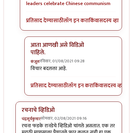
leaders celebrate Chinese communism
प्रतिसाद देण्यासाठी
लॉग इन करा
किंवा
सदस्य व्हा
आता आणखी असे विडिओ
पाहिले.
रविवार, 01/08/2021 09:28
कंजूस
In reply to
हरकत नाही... प्रत्येक गोष्ट
by
मदनबाण
विचार बदलला आहे.
प्रतिसाद देण्यासाठी
लॉग इन करा
किंवा
सदस्य व्हा
रचनाचे व्हिडिओ
सोमवार, 02/08/2021 09:16
चंद्रसूर्यकुमार
In reply to
मी क्रेडिट कार्ड अजिबात वापरु
by
मदनबाण
रचना फडके रानडेचे व्हिडिओ चांगले असतात. एक तर
मराठी माणसाला पैशातले फार कळत नाही हा एक