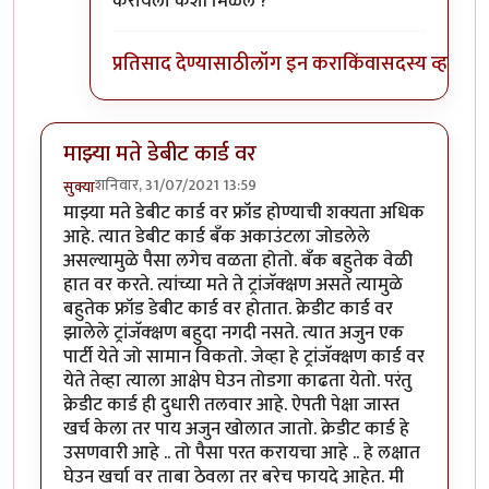
करायला कशी मिळेल ?
प्रतिसाद देण्यासाठी
लॉग इन करा
किंवा
सदस्य व्हा
माझ्या मते डेबीट कार्ड वर
शनिवार, 31/07/2021 13:59
सुक्या
माझ्या मते डेबीट कार्ड वर फ्रॉड होण्याची शक्यता अधिक
आहे. त्यात डेबीट कार्ड बँक अकाउंटला जोडलेले
असल्यामुळे पैसा लगेच वळता होतो. बँक बहुतेक वेळी
हात वर करते. त्यांच्या मते ते ट्रांजॅक्क्षण असते त्यामुळे
बहुतेक फ्रॉड डेबीट कार्ड वर होतात. क्रेडीट कार्ड वर
झालेले ट्रांजॅक्क्षण बहुदा नगदी नसते. त्यात अजुन एक
पार्टी येते जो सामान विकतो. जेव्हा हे ट्रांजॅक्क्षण कार्ड वर
येते तेव्हा त्याला आक्षेप घेउन तोडगा काढता येतो. परंतु
क्रेडीट कार्ड ही दुधारी तलवार आहे. ऐपती पेक्षा जास्त
खर्च केला तर पाय अजुन खोलात जातो. क्रेडीट कार्ड हे
उसणवारी आहे .. तो पैसा परत करायचा आहे .. हे लक्षात
घेउन खर्चा वर ताबा ठेवला तर बरेच फायदे आहेत. मी