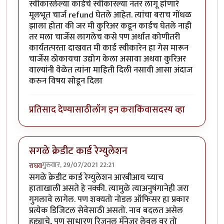
स्वीकारलेल्या कार्डचे स्वीकारल्या नंतर लागू होणारे
मूलभूत चार्ज refund घेतले आहेत. त्यांचा बराच गोंधळ
झाला होता की जर मी कुरिअर कडून कार्डच घेतले नाही
तर मला चार्जेस लागलेच कसे पण अर्थात कोणीतरी
कार्यतत्परता दाखवत मी कार्ड स्वीकारेन हा गेस मारून
चार्जेस ठोकायचा उद्योग केला असावा अथवा कुरिअर
वाल्यांनी वेळेत त्यांना माहिती दिली नसावी आसा अंदाज
करुन विषय सोडून दिला
प्रतिसाद देण्यासाठी
लॉग इन करा
किंवा
सदस्य व्हा
सगळे क्रेडीट कार्ड रेग्युलेशन
गुरुवार, 29/07/2021 22:21
राघव
सगळे क्रेडीट कार्ड रेग्युलेशन आरबीआय च्याच
हाताखाली असते हे नक्की. त्यामुळे त्याअनुषंगानेही जरा
गुगलावे लागेल. पण शक्यतो नोडल ऑफिसर हा प्रकार
प्रत्येक डिजिटल सेवेसाठी असतो. नाव बदलत असेल
हुद्द्याचे, पण साधारण रिजनल मॅनेजर लेवल वर तो