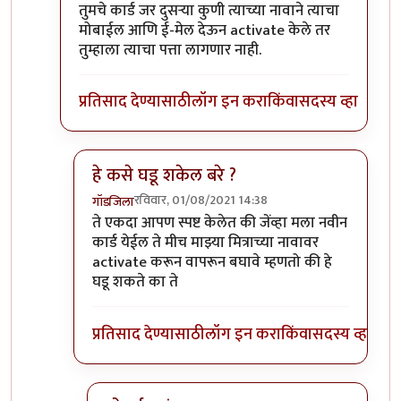
In reply to
Activate केले नाही
by
Rajesh188
तुमचे कार्ड जर दुसऱ्या कुणी त्याच्या नावाने त्याचा
मोबाईल आणि ई-मेल देऊन activate केले तर
तुम्हाला त्याचा पत्ता लागणार नाही.
प्रतिसाद देण्यासाठी
लॉग इन करा
किंवा
सदस्य व्हा
हे कसे घडू शकेल बरे ?
रविवार, 01/08/2021 14:38
गॉडजिला
In reply to
तुमचे कार्ड जर दुसऱ्या कुणी
by
मनो
ते एकदा आपण स्पष्ट केलेत की जेंव्हा मला नवीन
कार्ड येईल ते मीच माझ्या मित्राच्या नावावर
activate करून वापरून बघावे म्हणतो की हे
घडू शकते का ते
प्रतिसाद देण्यासाठी
लॉग इन करा
किंवा
सदस्य व्हा