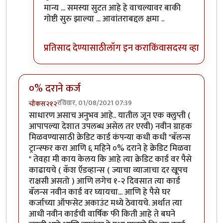
In reply to
सगळं बरोबर आहे पण...
by
गॉडजिला
मान्य ... समस्या सुटत आहे हे वाचल्यावर बाकी
गोष्टी सुरु झाल्या ... आवांतराबद्दल क्षमा ..
प्रतिसाद देण्यासाठी
लॉग इन करा
किंवा
सदस्य व्हा
०% दराने कर्ज
रविवार, 01/08/2021 07:39
चौकस२१२
साधारण असाच अनुभव आहे.. यातील जून एक क्लुप्ती (
आपापल्या देशात उपलब्ध असेल तर एरवी) नवीन ग्राहक
मिळवण्यासाठी क्रेडिट कार्ड कंपन्या कधी कधी "बॅलन्स
ट्रान्स्फर करा आणि ६ महिने ०% दराने हे क्रेडिट मिळवा
" तेवहा मी काय केलय कि आहे त्या क्रेडिट कार्ड वर पैसे
काढायचे ( कॅश ऍडव्हान्स ( ज्याचा व्याजाचा दर खूपच
राक्षसी असतो ) आणि लगेच १-२ दिवसात त्या कार्ड
बॅलन्स नवीन कार्ड वर घ्यायचा... आणि हे पैसे घर
कर्जाच्या ऑफसेट अकाउंट मध्ये ठेवायचे. अर्थात त्या
आधी नवीन कार्डची वार्षिक फी किती आहे ते बघने