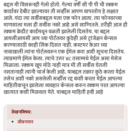
बद्दल मी विसरूनही गेलो होतो. गेल्या वर्षी सी पी पी ची रक्कम
कार्डावर डेबीट झाल्यावर ती सर्व्हीस आपण वापरतोय हे लक्षात
आले. यंदा त्या सर्वीसबद्दल मला एक फोन आला. त्या फोनवरच्या
माणसाला मला ही सर्वीस नको आहे असे साम्गितले. तरीही आज ही
रक्कम क्रेडीट कार्डमधून वळती झालेली दिसतेय. या बद्दल
आयसीआयसी आय च्या पोर्टलवर कुठेही असे ट्रांजेक्षन कॅन्सल
करण्यासाठी काही लिंक दिसत नाही. कस्टमर केअर च्या
नावाखाली त्यांना पोर्टलवरुन एक ईमेल करा अशी सूचना दिसतेय.
त्याप्रमाणे ईमेल केला. त्याचे उत्तर ४८ तसाम्मधे येईल असा मेसेज
मिळाला. रक्कम खूप मोठे नाही मात्र मी ती सर्वीस घेतली
नसतानाही त्यांनी चार्ज केली आहे. याबद्दल तक्रार कुठे करता येईल
तसेच अशी नको असलेली सर्व्हीस रद्द कशी करता येईल आपल्या
माहितीवाचून झालेला व्यवहार कॅन्सल करुन रक्कम परत आपल्या
खात्यात कशी मिळवता येते. याबद्दल माहिती हवी आहे
लेखनविषय:
जीवनमान