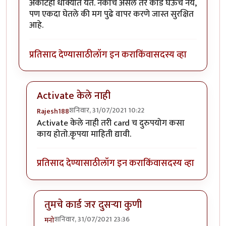
अकौंटही धोक्यात येते. नकोच असेल तर कार्ड घेऊच नये,
पण एकदा घेतले की मग पुढे वापर करणे जास्त सुरक्षित
आहे.
प्रतिसाद देण्यासाठी
लॉग इन करा
किंवा
सदस्य व्हा
Activate केले नाही
शनिवार, 31/07/2021 10:22
Rajesh188
In reply to
क्रेडिट कार्ड वापरले नाही,
by
मनो
Activate केले नाही तरी card च दुरुपयोग कसा
काय होतो.कृपया माहिती द्यावी.
प्रतिसाद देण्यासाठी
लॉग इन करा
किंवा
सदस्य व्हा
तुमचे कार्ड जर दुसऱ्या कुणी
शनिवार, 31/07/2021 23:36
मनो