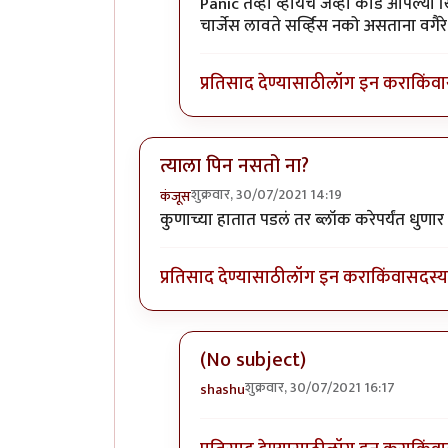
In reply to
त्याच्या कस्टमर सर्व्हिस शी
Panic तेंव्हा व्हायचे जेंव्हा कार्ड आपल्
चार्जेस लावते सर्व्हिस नको असताना वगैरे
प्रतिसाद देण्यासाठी
लॉग इन करा
किंवा
त्याला पिन नसतो ना?
शुक्रवार, 30/07/2021 14:19
कंजूस
कुणाच्या हातात पडलं तर ब्लॉक करेपर्यंत धुणार
प्रतिसाद देण्यासाठी
लॉग इन करा
किंवा
सदस्य 
(No subject)
शुक्रवार, 30/07/2021 16:17
shashu
In reply to
त्याला पिन नसतो ना?
by
कं