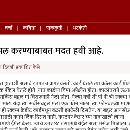
चर्चा
कविता
पाककृती
भटकंती
ँन्सल करण्याबाबत मदत हवी आहे.
ा दिवशी प्रकाशित केले.
ाताशी असावे इतपतच वापर करतो. कार्ड घेतले त्या वेळेस कार्ड प्रोटे
एक पॅकेज घेतले होते. यात कार्डचा विमा अपेक्षीत होता. कालांतराने लक्
हिस बद्दल मी विसरूनही गेलो होतो. गेल्या वर्षी सी पी पी ची रक्कम क
ात आले. यंदा त्या सर्वीसबद्दल मला एक फोन आला. त्या फोनवरच्या मा
ज ही रक्कम क्रेडीट कार्डमधून वळती झालेली दिसतेय. या बद्दल आयस
ण्यासाठी काही लिंक दिसत नाही. कस्टमर केअर च्या नावाखाली त्यांना
रमाणे ईमेल केला. त्याचे उत्तर ४८ तसाम्मधे येईल असा मेसेज मिळाला.