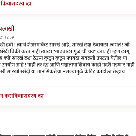
ा
किंवा
सदस्य व्हा
ा चलाखी
21 12:59
ाच वर्गातला
by
shashu
खी हवी ! त्याचं शेअरमार्केट सारखं आहे, सारखं लक्ष ठेवायला लागतं ! जो
खरेदी विक्री करत नाही त्याला "गाढवाला गुळाची चव" काय ही म्हण लागू
ाउंट्स कडे सारखं लक्ष ठेऊन कुठून कुठून फायदा सवलती उपटता येतील या
तर उपयोग आहे ! नाही तर दंड आणि पश्चातापाशिवाय काही पदरी पडणार नाही 
रखी सारखी खरेदी या मानसिकतेचा नसल्यामुळे क्रेडिट कार्डाला तेव्हांच
इन करा
किंवा
सदस्य व्हा