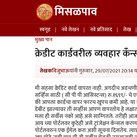
Skip to main content
मिसळपाव
Main navigation
स्वगृह
नवे लेखन
नवे प्रतिसाद
लेख
मुख्य पान
क्रेडीट कार्डवरील व्यवहार क
लेखक
विजुभाऊ
यांनी गुरुवार, 29/07/2021 20:14 य
मी सहसा क्रेडिट कार्ड वापरत नाही. अगदीच अडचणीत ह
सर्व्हिस साठी ( सी पी पी आसिस्टन्स) रु.१६९९/- चे 
की आपला कार्डचा वापर फारच खुपच कमी आहे. या सर्व्
डेबीट झाल्यावर ती सर्व्हीस आपण वापरतोय हे लक्ष
मला ही सर्वीस नको आहे असे साम्गितले. तरीही आ
आय च्या पोर्टलवर कुठेही असे ट्रांजेक्षन कॅन्सल कर
पोर्टलवरुन एक ईमेल करा अशी सूचना दिसतेय. त्याप्