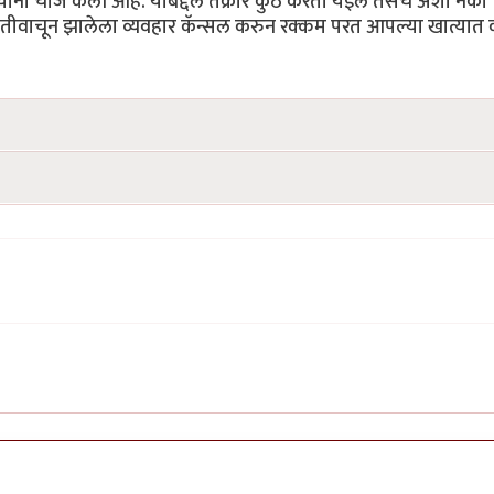
्यांनी चार्ज केली आहे. याबद्दल तक्रार कुठे करता येईल तसेच अशी नको
ितीवाचून झालेला व्यवहार कॅन्सल करुन रक्कम परत आपल्या खात्यात