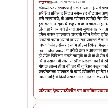
गुरुवार, 29/07/2021 21:10
गॉडजिला
कॉलसेंटरवर संभाषण हे एक शास्त्र आहे सर्व प्
अपेक्षित प्रतिसाद मिळत नसेल तर बोलताना अधून
असे सूनवायचे, तो आला फोनवर त्यानेही सेम कॅस
हुद्यावर जात रहायचे. एकूणच काम झाले नाही त
ठीक आहे करायचे ते करा असे सुणावतात पण आतून
इमेल करुन झाल्यावर शक्यतो फोन येतोच. इम
उपयोगी पर्याय असतो कारण सर्व प्रकरण लेखी अ
विषद केली असेल तर काम होऊन रिफंड मिळून जा
reminder email व तरीही उत्तर न आल्यास ग्राहक
ही सेप्रेट डिविजन असते त्यामुळे कधी कधी सेम
चिंता नसावी मी स्वतः न स्वीकारलेल्या कार्डचे स
गोंधळ झाला होता की जर मी कुरिअर कडून कार्
कार्यतत्परता दाखवत मी कार्ड स्वीकारेन हा गेस
त्यांना माहिती दिली नसावी आसा अंदाज करुन 
प्रतिसाद देण्यासाठी
लॉग इन करा
किंवा
सदस्य 