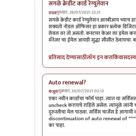
सगळे क्रेडीट कार्ड रेग्युलेशन
गुरुवार, 29/07/2021 22:21
राघव
सगळे क्रेडीट कार्ड रेग्युलेशन आरबीआय च्याच हा
शक्यतो नोडल ऑफिसर हा प्रकार प्रत्येक डिजिट
लेवल वर तो असतो. कस्टमर केअर ला इमेल करत
मॅनेजर चा ईमेल आयडी सुद्धा सीसीत ठेवायचा. बर
प्रतिसाद देण्यासाठी
लॉग इन करा
किंवा
सदस्य 
Auto renewal?
शुक्रवार, 30/07/2021 02:12
कंजूस
एका नवीन कार्डाचा फॉर्म पाहा. त्यात या सर्व
uncheck करायचे राहिले असेल. त्यामुळे त्यां
दुरुस्तीचा मेल पाठवा. सर्विस चार्जेस हे आगामी
discontinuation of auto renewal of ***** 
का पाहा.