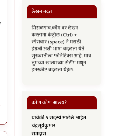
लेखन मदत
र
मिसळपाव.कॉम वर लेखन
करताना कंट्रोल (Ctrl) +
े
स्पेसबार (space) ने मराठी
इंग्रजी अशी भाषा बदलता येते.
सुरूवातीला फोनेटिक्स आहे. मात्र
तुमच्या खात्याच्या सेटींग मधून
इनस्क्रीप्ट बदलता येईल.
कोण कोण आलंय?
यावेळी 5 सदस्यं आलेले आहेत.
चंद्रसूर्यकुमार
रामदास