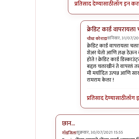
प्रतिसाद देण्यासाठी
लॉग इन कर
क्रेडिट कार्ड वापरायल
शनिवार, 31/07/20
चौथा कोनाडा
In reply to
मीसुद्धा तुमच्य
क्रेडिट कार्ड वापरायला चला
शेअर घेतो आणि ल़क्ष ठेऊन 
होते ! क्रेडिट कार्ड डिस्क
बद्दल चलाखीनं ते वापरलं 
मी मर्यादित उत्पन्न आणि सा
रामराम केला !
प्रतिसाद देण्यासाठी
लॉग 
छान...
शुक्रवार, 30/07/2021 15:55
गॉडजिला