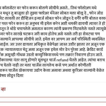
रथम कॉलसेंटर वर फोन करून बोलणे सोयीचे असते... तिथं फॉलोअप मधे
 मधून तु बाजूला हो तुझ्या फ्लोअर मॅनेजर सोबत मला बोलू दे , फोन जोड
ेट लावली तर डीव्हिजन इन्चार्ज सोबत फोन जोडून दे वगैरे वगैरे बोलत वरव
र परत फोन करुन हा अनुभव मी इमेल करेन अशी धमकी द्यायची त्यावर ते हो
 ते थोडे चपापलेले असतात कारण त्यांनी प्रकरण मिटवलेले नसते त्यामूळ
ेलवर फोन सारखे चटकन जरी काम होतेच असे नसले तरी हा शेवटचा पण
सल्याने आपल्या सोयीचे जाते. इमेल वर आपण जर सर्व परिस्थिती व्यवस्थित
ईल. जर उत्तर द्यायला अधिकृत वेळेपेक्षा जास्त उशीर झाला तर अजून एक
 न्यायालयात भेटू असा अजून एक इमेल मोर डेन पुरेसा आहे. क्रेडिट कार्ड
 बँक असूनही गोंधळ उडतो कम्युनिकेशनमधे पण तक्रार निवारण होउन जाते.
्वीकारल्या नंतर लागू होणारे मूलभूत चार्ज refund घेतले आहेत. त्यांचा बराच
डच घेतले नाही तर मला चार्जेस लागलेच कसे पण अर्थात कोणीतरी
 मारून चार्जेस ठोकायचा उद्योग केला असावा अथवा कुरिअर वाल्यांनी वेळेत
विषय सोडून दिला
व्हा