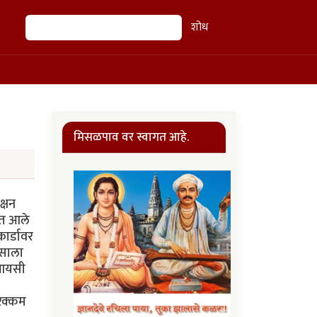
शोध
शोध
मिसळपाव वर स्वागत आहे.
क्षन
षात आले
ार्डावर
णसाला
ीआयसी
 रक्कम