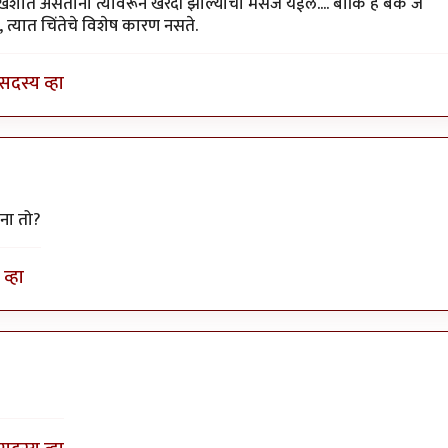
by
विजुभाऊ
या खिशात असताना त्यावरून खरेदी झाल्याचा मेसेज येईल.... बाकि हे बँक जे
, त्यात चिंतेचे विशेष कारण नसते.
सदस्य व्हा
 ना तो?
व्हा
जूस