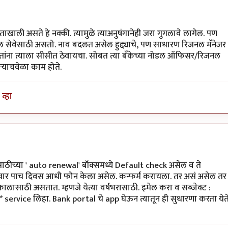
ताखाली असते हे नक्की. त्यामुळे त्याअनुषंगानेही जरा गुगलावे लागेल. पण
ल सेवेसाठी असतो. नाव बदलत असेल हुद्द्याचे, पण साधारण रिजनल मॅनेजर
ांना त्याला सीसीत ठेवायचा. सोबत त्या बँकेच्या नोडल ऑफिसर/रिजनल
्‍याचवेळा काम होते.
व्हा
िससाठीच्या ' auto renewal' बॉक्समध्ये Default check असेल व ते
नी चार पाच दिवस आधी फोन केला असेल. कन्फर्म करायला. तर असं असेल तर
 कालासाठी असतात. म्हणजे येत्या वर्षभरासाठी. इमेल करा व सब्जेक्ट :
service लिहा. Bank portal चे app घेऊन त्यातून ही सुधारणा करता येत