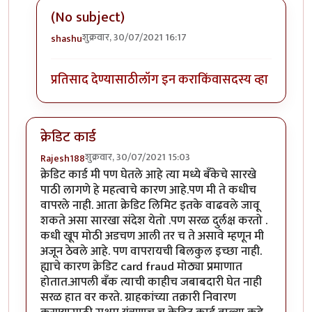
(No subject)
शुक्रवार, 30/07/2021 16:17
shashu
In reply to
त्याला पिन नसतो ना?
by
कंजूस
प्रतिसाद देण्यासाठी
लॉग इन करा
किंवा
सदस्य व्हा
क्रेडिट कार्ड
शुक्रवार, 30/07/2021 15:03
Rajesh188
क्रेडिट कार्ड मी पण घेतले आहे त्या मध्ये बँकेचे सारखे
पाठी लागणे हे महत्वाचे कारण आहे.पण मी ते कधीच
वापरले नाही. आता क्रेडिट लिमिट इतके वाढवले जावू
शकते असा सारखा संदेश येतो .पण सरळ दुर्लक्ष करतो .
कधी खूप मोठी अडचण आली तर च ते असावे म्हणून मी
अजून ठेवले आहे. पण वापरायची बिलकुल इच्छा नाही.
ह्याचे कारण क्रेडिट card fraud मोठ्या प्रमाणात
होतात.आपली बँक त्याची काहीच जबाबदारी घेत नाही
सरळ हात वर करते. ग्राहकांच्या तक्रारी निवारण