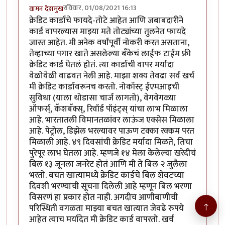
रविवार, 01/08/2021 16:13
वामन देशमुख
क्रेडिट कार्डाचे फायदे-तोटे आहेत आणि जबाबदारीने
कार्ड वापरल्यास माझ्या मते तोट्यांच्या तुलनेत फायदे
जास्त आहेत. मी अनेक वर्षांपूर्वी नोकरी करत असताना,
तेव्हाच्या पगार खाते असलेल्या बँकेचं लाईफ टाईम फ्री
क्रेडिट कार्ड घेतलं होतं. त्या कार्डाची वापर मर्यादा
वेळोवेळी वाढवत नेली आहे. माझा शक्य तेवढा सर्व खर्च
मी क्रेडिट कार्डावरूनच करतो. नोकॉस्ट् ईएमआइची
सुविधा (याला थोडासा चार्ज लागतो), वेगवेगळ्या
ऑफर्स्, कॅशबॅक्स्, रिवॉर्ड पॉइंट्स् यांचा लाभ मिळाला
आहे. भारतातली विमानतळांवर लाऊंज एक्सेस मिळाला
आहे. पेट्रोल, डिझेल भरल्यावर पाऊण टक्का रक्कम परत
मिळाली आहे. ४९ दिवसांची क्रेडिट मर्यादा मिळते, तिचा
पुरेपूर लाभ घेतला आहे. म्हणजे १४ मेला केलेल्या खरेदीचं
बिल १३ जूनला जनरेट होतं आणि मी ते बिल २ जुलैला
भरतो. बचत खात्यामध्ये क्रेडिट कार्डचे बिल शेवटच्या
दिवशी भरण्याची सूचना दिलेली आहे म्हणून बिल भरणा
विसरणं हा प्रकार होत नाही. अगदीच आणीबाणीची
↑
परिस्थिती वगळता माझ्या बचत खात्यात जेवढे रुपये
आहेत त्याच मर्यादेत मी क्रेडिट कार्ड वापरतो. खर्च