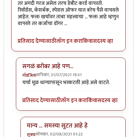
तर अगदी गरज असेल तरच डेबीट कार्ड वापरतो.
रिवॉर्डस, कॅशबॅक, स्पेशल ओफर यात बरेच पैसे वाचवले
आहेत. फक्त खर्चावर ताबा महत्त्वाचा ... फक्त आहे म्हणुन
वापरले तर कर्जाचा डोंगर ...
प्रतिसाद देण्यासाठी
लॉग इन करा
किंवा
सदस्य व्हा
सगळं बरोबर आहे पण...
शनिवार, 31/07/2021 19:31
गॉडजिला
In reply to
माझ्या मते डेबीट कार्ड वर
by
सुक्या
चर्चा मूळ धाग्यापासून भरकटली आहे असे वाटते.
प्रतिसाद देण्यासाठी
लॉग इन करा
किंवा
सदस्य व्हा
मान्य ... समस्या सुटत आहे हे
सोमवार, 02/08/2021 01:22
सुक्या