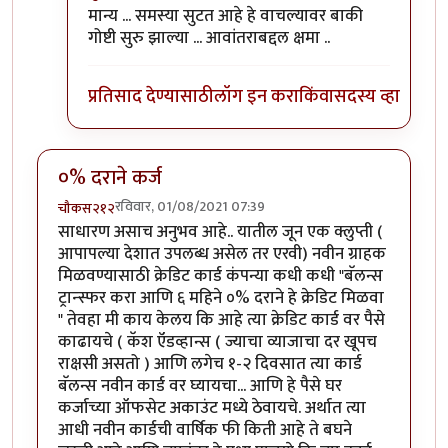
In reply to
सगळं बरोबर आहे पण...
by
गॉडजिला
मान्य ... समस्या सुटत आहे हे वाचल्यावर बाकी
गोष्टी सुरु झाल्या ... आवांतराबद्दल क्षमा ..
प्रतिसाद देण्यासाठी
लॉग इन करा
किंवा
सदस्य व्हा
०% दराने कर्ज
रविवार, 01/08/2021 07:39
चौकस२१२
साधारण असाच अनुभव आहे.. यातील जून एक क्लुप्ती (
आपापल्या देशात उपलब्ध असेल तर एरवी) नवीन ग्राहक
मिळवण्यासाठी क्रेडिट कार्ड कंपन्या कधी कधी "बॅलन्स
ट्रान्स्फर करा आणि ६ महिने ०% दराने हे क्रेडिट मिळवा
" तेवहा मी काय केलय कि आहे त्या क्रेडिट कार्ड वर पैसे
काढायचे ( कॅश ऍडव्हान्स ( ज्याचा व्याजाचा दर खूपच
राक्षसी असतो ) आणि लगेच १-२ दिवसात त्या कार्ड
बॅलन्स नवीन कार्ड वर घ्यायचा... आणि हे पैसे घर
कर्जाच्या ऑफसेट अकाउंट मध्ये ठेवायचे. अर्थात त्या
आधी नवीन कार्डची वार्षिक फी किती आहे ते बघने