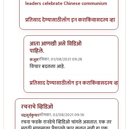
leaders celebrate Chinese communism
प्रतिसाद देण्यासाठी
लॉग इन करा
किंवा
सदस्य व्हा
आता आणखी असे विडिओ
पाहिले.
रविवार, 01/08/2021 09:28
कंजूस
In reply to
हरकत नाही... प्रत्येक गोष्ट
by
मदनबाण
विचार बदलला आहे.
प्रतिसाद देण्यासाठी
लॉग इन करा
किंवा
सदस्य व्हा
रचनाचे व्हिडिओ
सोमवार, 02/08/2021 09:16
चंद्रसूर्यकुमार
In reply to
मी क्रेडिट कार्ड अजिबात वापरु
by
मदनबाण
रचना फडके रानडेचे व्हिडिओ चांगले असतात. एक तर
मराठी माणसाला पैशातले फार कळत नाही हा एक