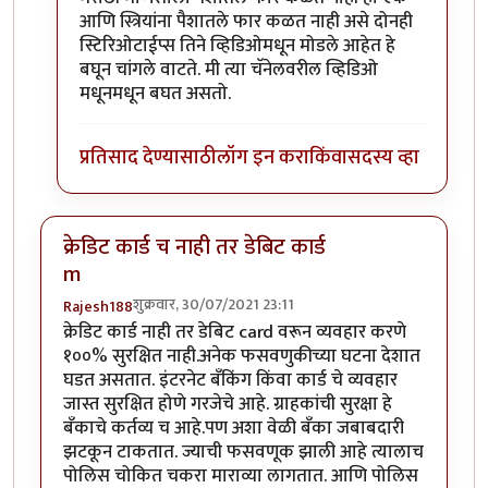
आणि स्त्रियांना पैशातले फार कळत नाही असे दोनही
स्टिरिओटाईप्स तिने व्हिडिओमधून मोडले आहेत हे
बघून चांगले वाटते. मी त्या चॅनेलवरील व्हिडिओ
मधूनमधून बघत असतो.
प्रतिसाद देण्यासाठी
लॉग इन करा
किंवा
सदस्य व्हा
क्रेडिट कार्ड च नाही तर डेबिट कार्ड
m
शुक्रवार, 30/07/2021 23:11
Rajesh188
क्रेडिट कार्ड नाही तर डेबिट card वरून व्यवहार करणे
१००% सुरक्षित नाही.अनेक फसवणुकीच्या घटना देशात
घडत असतात. इंटरनेट बँकिंग किंवा कार्ड चे व्यवहार
जास्त सुरक्षित होणे गरजेचे आहे. ग्राहकांची सुरक्षा हे
बँकाचे कर्तव्य च आहे.पण अशा वेळी बँका जबाबदारी
झटकून टाकतात. ज्याची फसवणूक झाली आहे त्यालाच
पोलिस चोकित चकरा माराव्या लागतात. आणि पोलिस