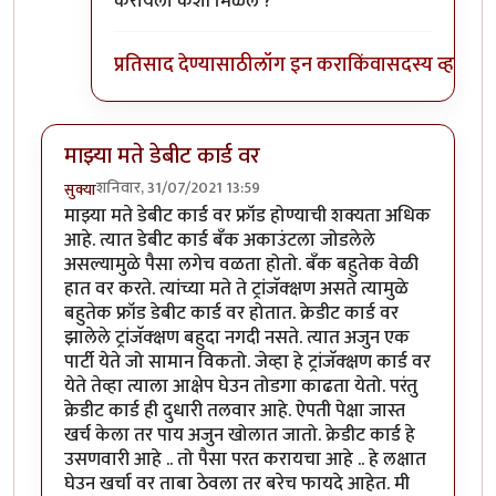
करायला कशी मिळेल ?
प्रतिसाद देण्यासाठी
लॉग इन करा
किंवा
सदस्य व्हा
माझ्या मते डेबीट कार्ड वर
शनिवार, 31/07/2021 13:59
सुक्या
माझ्या मते डेबीट कार्ड वर फ्रॉड होण्याची शक्यता अधिक
आहे. त्यात डेबीट कार्ड बँक अकाउंटला जोडलेले
असल्यामुळे पैसा लगेच वळता होतो. बँक बहुतेक वेळी
हात वर करते. त्यांच्या मते ते ट्रांजॅक्क्षण असते त्यामुळे
बहुतेक फ्रॉड डेबीट कार्ड वर होतात. क्रेडीट कार्ड वर
झालेले ट्रांजॅक्क्षण बहुदा नगदी नसते. त्यात अजुन एक
पार्टी येते जो सामान विकतो. जेव्हा हे ट्रांजॅक्क्षण कार्ड वर
येते तेव्हा त्याला आक्षेप घेउन तोडगा काढता येतो. परंतु
क्रेडीट कार्ड ही दुधारी तलवार आहे. ऐपती पेक्षा जास्त
खर्च केला तर पाय अजुन खोलात जातो. क्रेडीट कार्ड हे
उसणवारी आहे .. तो पैसा परत करायचा आहे .. हे लक्षात
घेउन खर्चा वर ताबा ठेवला तर बरेच फायदे आहेत. मी