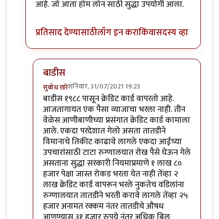
आहे. जो आता होम लोन साठी सुद्धा उपयोगी आला.
प्रतिसाद देण्यासाठी
लॉग इन करा
किंवा
सदस्य व्हा
बाडीस
शनिवार, 31/07/2021 19:23
सुबोध खरे
In reply to
+1
by
शलभ
बाडीस १९८८ पासून क्रेडिट कार्ड वापरतो आहे.
आजतागायत एक पैसा व्याजाचा भरला नाही. तीन
वेळेस आणीबाणीच्या प्रसंगात क्रेडिट कार्ड कामाला
आले. एकदा परदेशात गेलो असता तातडीने
विमानाचे तिकीट काढावे लागले एकदा आईच्या
उपचारांसाठी टाटा रुग्णालयात रोख पैसे घेऊन गेले
असताना सुद्धा सरकारी नियमाप्रमाणे १ लाख ८०
हजार पेक्षा जास्त रोकड भरता येत नाही तेंव्हा २
लाख क्रेडिट कार्ड वापरून भरले नुकतेच वडिलांना
रुग्णालयात तातडीने भरती करावे लागले तेंव्हा २५
हजार अनामत रक्कम नंतर तातडीचे औषध
आणण्यास ३१ हजार रुपये नंतर अधिक बिल