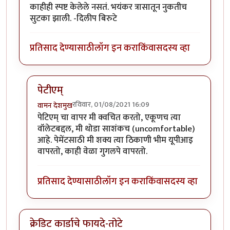
काहीही स्पष्ट केलेले नसतं. भयंकर त्रासातून नुकतीच
सुटका झाली. -दिलीप बिरुटे
प्रतिसाद देण्यासाठी
लॉग इन करा
किंवा
सदस्य व्हा
पेटीएम्
रविवार, 01/08/2021 16:09
वामन देशमुख
In reply to
पेटीयम खातं बंद करणे...
by
प्रा.डॉ.दिलीप बिरुटे
पेटिएम् चा वापर मी क्वचित करतो, एकूणच त्या
वॉलेटबद्दल, मी थोडा साशंकच (uncomfortable)
आहे. पेमेंटसाठी मी शक्य त्या ठिकाणी भीम यूपीआइ
वापरतो, काही वेळा गुगलपे वापरतो.
प्रतिसाद देण्यासाठी
लॉग इन करा
किंवा
सदस्य व्हा
क्रेडिट कार्डाचे फायदे-तोटे