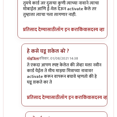
In reply to
Activate केले नाही
by
Rajesh188
तुमचे कार्ड जर दुसऱ्या कुणी त्याच्या नावाने त्याचा
मोबाईल आणि ई-मेल देऊन activate केले तर
तुम्हाला त्याचा पत्ता लागणार नाही.
प्रतिसाद देण्यासाठी
लॉग इन करा
किंवा
सदस्य व्हा
हे कसे घडू शकेल बरे ?
रविवार, 01/08/2021 14:38
गॉडजिला
In reply to
तुमचे कार्ड जर दुसऱ्या कुणी
by
मनो
ते एकदा आपण स्पष्ट केलेत की जेंव्हा मला नवीन
कार्ड येईल ते मीच माझ्या मित्राच्या नावावर
activate करून वापरून बघावे म्हणतो की हे
घडू शकते का ते
प्रतिसाद देण्यासाठी
लॉग इन करा
किंवा
सदस्य व्हा