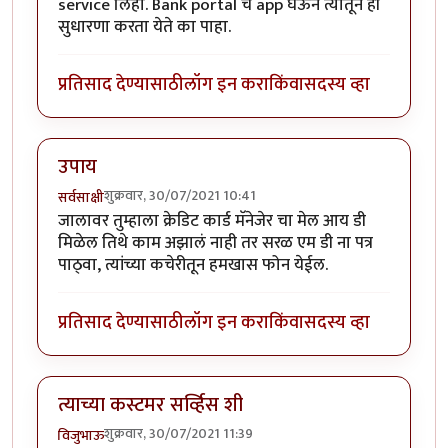
service लिहा. Bank portal चे app घेऊन त्यातून ही
सुधारणा करता येते का पाहा.
प्रतिसाद देण्यासाठी
लॉग इन करा
किंवा
सदस्य व्हा
उपाय
शुक्रवार, 30/07/2021 10:41
सर्वसाक्षी
जालावर तुम्हाला क्रेडिट कार्ड मॅनेजेर चा मेल आय डी
मिळेल तिथे काम अझालं नाही तर सरळ एम डी ना पत्र
पाठ्वा, त्यांच्या कचेरीतून हमखास फोन येईल.
प्रतिसाद देण्यासाठी
लॉग इन करा
किंवा
सदस्य व्हा
त्याच्या कस्टमर सर्व्हिस शी
शुक्रवार, 30/07/2021 11:39
विजुभाऊ