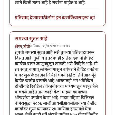
खाते किती तत्पर आहे हे सर्वांना माहीत च आहे.
प्रतिसाद देण्यासाठी
लॉग इन करा
किंवा
सदस्य व्हा
समस्या सुटत आहे
शनिवार, 31/07/2021 00:03
श्रीरंग_जोशी
तुमची समस्या सुटत आहे असे तुमच्या प्रतिसादावरुन
दिसत आहे. तुम्ही व इतर काही प्रतिसादकांनी क्रेडिट
कार्डचा वापर जाणूनबुजून टाळतो असे लिहिले आहे. मी
तर स्वतः कमावू लागल्यापासून वर्षभराने क्रेडिट कार्डचा
वापर सुरू केला अन जिथेही शक्य होईल तिथे आवर्जून
क्रेडीट कार्डच वापरले आहे. भारतातही अन अमेरिकेत
दोन्हीकडे रिवॉर्डस / कॅशबॅकच्या माध्यमातून भरपूर पैसे
वाचवले आहेत अन काही वेळा माझ्या कामाच्या
ऑफर्सचा उपयोग केला आहे. माझा पहिला डिजिटल
कॅमेरासुद्धा २००६ साली आयसीआयसीआयच्या क्रेडीट
कार्डावर शुन्य व्याजावर २४ मासिक हप्त्यांमधे घेता
आला. गेली काही वर्षे अंदाजे वर्षाला ५०० डॉलर्स क्रेडीट