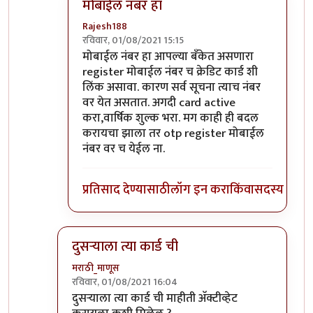
मोबाईल नंबर हा
Rajesh188
रविवार, 01/08/2021 15:15
In reply to
हे कसे घडू शकेल बरे ?
by
गॉडजिला
मोबाईल नंबर हा आपल्या बँकेत असणारा
register मोबाईल नंबर च क्रेडिट कार्ड शी
लिंक असावा. कारण सर्व सूचना त्याच नंबर
वर येत असतात. अगदी card active
करा,वार्षिक शुल्क भरा. मग काही ही बदल
करायचा झाला तर otp register मोबाईल
नंबर वर च येईल ना.
प्रतिसाद देण्यासाठी
लॉग इन करा
किंवा
सदस्य व्हा
दुसर्‍याला त्या कार्ड ची
मराठी_माणूस
रविवार, 01/08/2021 16:04
In reply to
तुमचे कार्ड जर दुसऱ्या कुणी
by
मनो
दुसर्‍याला त्या कार्ड ची माहीती अ‍ॅक्टीव्हेट