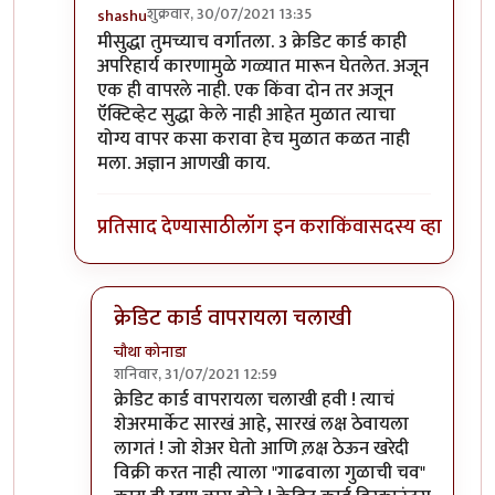
शुक्रवार, 30/07/2021 13:35
shashu
In reply to
ग्रेट. आनंदाची गोष्ट !
by
चौथा कोनाडा
मीसुद्धा तुमच्याच वर्गातला. 3 क्रेडिट कार्ड काही
अपरिहार्य कारणामुळे गळ्यात मारून घेतलेत. अजून
एक ही वापरले नाही. एक किंवा दोन तर अजून
ऍक्टिव्हेट सुद्धा केले नाही आहेत मुळात त्याचा
योग्य वापर कसा करावा हेच मुळात कळत नाही
मला. अज्ञान आणखी काय.
प्रतिसाद देण्यासाठी
लॉग इन करा
किंवा
सदस्य व्हा
क्रेडिट कार्ड वापरायला चलाखी
चौथा कोनाडा
शनिवार, 31/07/2021 12:59
In reply to
मीसुद्धा तुमच्याच वर्गातला
by
shashu
क्रेडिट कार्ड वापरायला चलाखी हवी ! त्याचं
शेअरमार्केट सारखं आहे, सारखं लक्ष ठेवायला
लागतं ! जो शेअर घेतो आणि ल़क्ष ठेऊन खरेदी
विक्री करत नाही त्याला "गाढवाला गुळाची चव"