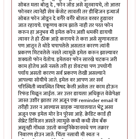
सोबत मला बोलू दे , फोन जोड असे सूनवायचे, तो आला
फोनवर त्यानेही सेम कॅसेट लावली तर डीव्हिजन इन्चार्ज
सोबत फोन जोडून दे वगैरे वगैरे बोलत वरवर हुद्यावर
जात रहायचे. एकूणच काम झाले नाही तर परत फोन
करुन हा अनुभव मी इमेल करेन अशी धमकी द्यायची
त्यावर ते हो ठीक आहे करायचे ते करा असे सुणावतात
पण आतून ते थोडे चपापलेले असतात कारण त्यांनी
प्रकरण मिटवलेले नसते त्यामूळे इमेल करुन झाल्यावर
शक्यतो फोन येतोच. इमेलवर फोन सारखे चटकन जरी
काम होतेच असे नसले तरी हा शेवटचा पण उपयोगी
पर्याय असतो कारण सर्व प्रकरण लेखी असल्याने
आपल्या सोयीचे जाते. इमेल वर आपण जर सर्व
परिस्थिती व्यवस्थित विषद केली असेल तर काम होऊन
रिफंड मिळून जाईल. जर उत्तर द्यायला अधिकृत वेळेपेक्षा
जास्त उशीर झाला तर अजून एक reminder email व
तरीही उत्तर न आल्यास ग्राहक न्यायालयात भेटू असा
अजून एक इमेल मोर डेन पुरेसा आहे. क्रेडिट कार्ड ही
सेप्रेट डिविजन असते त्यामुळे कधी कधी सेम बँक
असूनही गोंधळ उडतो कम्युनिकेशनमधे पण तक्रार
निवारण होउन जाते. चिंता नसावी मी स्वतः न