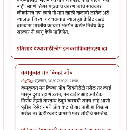
करण्यासाठी सक्षम यंत्रणाच च क्रेडिट कार्ड वाल्या कडे
नाही. आणि तिसरे महत्वाचे कारण त्यांचे सावकार
लोकांनाच पण लाजे नी मान खाली खलावी लागेल असे
व्याज आणि त्या वर चक्रवाढ व्याज ह्या क्रेडिट card
वाल्यांना भारतीय कायद्या अंतर्गत कठोर निर्बंध केंद्र
सरकार नी लागू केले पाहिजेत.
प्रतिसाद देण्यासाठी
लॉग इन करा
किंवा
सदस्य व्हा
कमकुवत मन किंव्हा जॉब
शुक्रवार, 30/07/2021 21:58
गॉडजिला
In reply to
क्रेडिट कार्ड
by
Rajesh188
कमकुवत मन किंव्हा जॉब सिक्योरीटी नसेल तर कार्ड
पासुन दुरच रहाणे उत्तम, मन खंबीर आहे आर्थिक
निर्णय नेहमी तारतम्य ठेवुन घ्यायची सवय आहे आणी
पुढील रिसेशनमधे जॉब कट होणार नाही हा विश्वास
असेल तर क्रेडीटकार्ड वापरणे फार सोयीचे असते
च
.