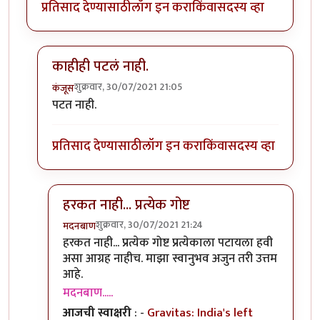
प्रतिसाद देण्यासाठी
लॉग इन करा
किंवा
सदस्य व्हा
काहीही पटलं नाही.
शुक्रवार, 30/07/2021 21:05
कंजूस
In reply to
मी क्रेडिट कार्ड अजिबात वापरु
by
मदनबाण
पटत नाही.
प्रतिसाद देण्यासाठी
लॉग इन करा
किंवा
सदस्य व्हा
हरकत नाही... प्रत्येक गोष्ट
शुक्रवार, 30/07/2021 21:24
मदनबाण
In reply to
काहीही पटलं नाही.
by
कंजूस
हरकत नाही... प्रत्येक गोष्ट प्रत्येकाला पटायला हवी
असा आग्रह नाहीच. माझा स्वानुभव अजुन तरी उत्तम
आहे.
मदनबाण.....
आजची स्वाक्षरी
: -
Gravitas: India's left