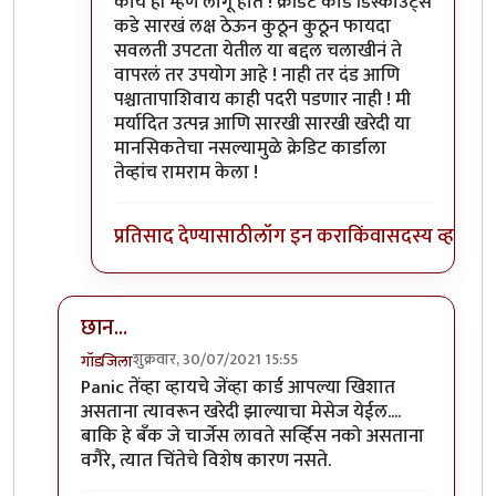
काय ही म्हण लागू होते ! क्रेडिट कार्ड डिस्काउंट्स
कडे सारखं लक्ष ठेऊन कुठून कुठून फायदा
सवलती उपटता येतील या बद्दल चलाखीनं ते
वापरलं तर उपयोग आहे ! नाही तर दंड आणि
पश्चातापाशिवाय काही पदरी पडणार नाही ! मी
मर्यादित उत्पन्न आणि सारखी सारखी खरेदी या
मानसिकतेचा नसल्यामुळे क्रेडिट कार्डाला
तेव्हांच रामराम केला !
प्रतिसाद देण्यासाठी
लॉग इन करा
किंवा
सदस्य व्हा
छान...
शुक्रवार, 30/07/2021 15:55
गॉडजिला
In reply to
त्याच्या कस्टमर सर्व्हिस शी
by
विजुभाऊ
Panic तेंव्हा व्हायचे जेंव्हा कार्ड आपल्या खिशात
असताना त्यावरून खरेदी झाल्याचा मेसेज येईल....
बाकि हे बँक जे चार्जेस लावते सर्व्हिस नको असताना
वगैरे, त्यात चिंतेचे विशेष कारण नसते.