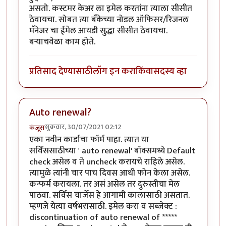
असतो. कस्टमर केअर ला इमेल करतांना त्याला सीसीत
ठेवायचा. सोबत त्या बँकेच्या नोडल ऑफिसर/रिजनल
मॅनेजर चा ईमेल आयडी सुद्धा सीसीत ठेवायचा.
बर्‍याचवेळा काम होते.
प्रतिसाद देण्यासाठी
लॉग इन करा
किंवा
सदस्य व्हा
Auto renewal?
शुक्रवार, 30/07/2021 02:12
कंजूस
एका नवीन कार्डाचा फॉर्म पाहा. त्यात या
सर्विससाठीच्या ' auto renewal' बॉक्समध्ये Default
check असेल व ते uncheck करायचे राहिले असेल.
त्यामुळे त्यांनी चार पाच दिवस आधी फोन केला असेल.
कन्फर्म करायला. तर असं असेल तर दुरुस्तीचा मेल
पाठवा. सर्विस चार्जेस हे आगामी कालासाठी असतात.
म्हणजे येत्या वर्षभरासाठी. इमेल करा व सब्जेक्ट :
discontinuation of auto renewal of *****