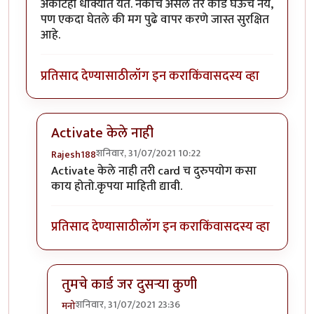
अकौंटही धोक्यात येते. नकोच असेल तर कार्ड घेऊच नये,
पण एकदा घेतले की मग पुढे वापर करणे जास्त सुरक्षित
आहे.
प्रतिसाद देण्यासाठी
लॉग इन करा
किंवा
सदस्य व्हा
Activate केले नाही
शनिवार, 31/07/2021 10:22
Rajesh188
In reply to
क्रेडिट कार्ड वापरले नाही,
by
मनो
Activate केले नाही तरी card च दुरुपयोग कसा
काय होतो.कृपया माहिती द्यावी.
प्रतिसाद देण्यासाठी
लॉग इन करा
किंवा
सदस्य व्हा
तुमचे कार्ड जर दुसऱ्या कुणी
शनिवार, 31/07/2021 23:36
मनो