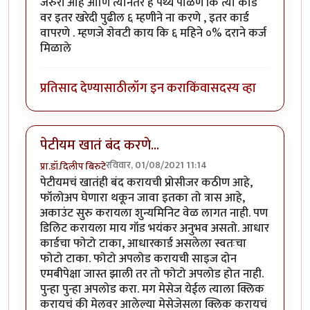
जरुरी आहे आणि त्यानंतर हे पथ्य पाळणे कि त्या कार्ड
वर इतर खरेदी पुढील ६ म्हणीने ना करणे , इतर कार्ड
वापरणे . म्हणजे शेवटी काय कि ६ महिने ०% दराने कर्ज
मिळाले
प्रतिसाद देण्यासाठी
लॉग इन करा
किंवा
सदस्य व्हा
पेटीयम खातं बंद करणे...
रविवार, 01/08/2021 11:14
प्रा.डॉ.दिलीप बिरुटे
पेटीयमचं खातंही बंद करायची प्रोसीजर कठीण आहे,
फॉलोअप घेणारा थकून जावा इतका तो त्रास आहे,
अकाउंट सुरु करायला शुन्यमिनिट वेळ लागत नाही. पण
डिलिट करायला माय गॉड भयंकर अनुभव असतो. आधार
कार्डचा फोटो टाका, आधारकार्ड असलेला स्वतःचा
फोटो टाका. फोटो अपलोड करायची साइज दोन
एमबीपेक्षा जास्त झाली तर तो फोटो अपलोड होत नाही.
पुन्हा पुन्हा अपलोड करा. मग मेसेज येईल त्याला क्लिक
करायचं की मेलवर आलेल्या मेसेजेसला क्लिक करायचं