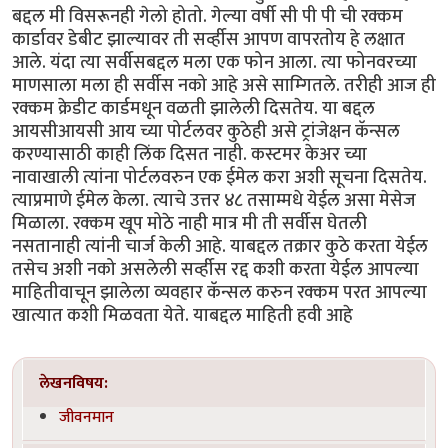
बद्दल मी विसरूनही गेलो होतो. गेल्या वर्षी सी पी पी ची रक्कम
कार्डावर डेबीट झाल्यावर ती सर्व्हीस आपण वापरतोय हे लक्षात
आले. यंदा त्या सर्वीसबद्दल मला एक फोन आला. त्या फोनवरच्या
माणसाला मला ही सर्वीस नको आहे असे साम्गितले. तरीही आज ही
रक्कम क्रेडीट कार्डमधून वळती झालेली दिसतेय. या बद्दल
आयसीआयसी आय च्या पोर्टलवर कुठेही असे ट्रांजेक्षन कॅन्सल
करण्यासाठी काही लिंक दिसत नाही. कस्टमर केअर च्या
नावाखाली त्यांना पोर्टलवरुन एक ईमेल करा अशी सूचना दिसतेय.
त्याप्रमाणे ईमेल केला. त्याचे उत्तर ४८ तसाम्मधे येईल असा मेसेज
मिळाला. रक्कम खूप मोठे नाही मात्र मी ती सर्वीस घेतली
नसतानाही त्यांनी चार्ज केली आहे. याबद्दल तक्रार कुठे करता येईल
तसेच अशी नको असलेली सर्व्हीस रद्द कशी करता येईल आपल्या
माहितीवाचून झालेला व्यवहार कॅन्सल करुन रक्कम परत आपल्या
खात्यात कशी मिळवता येते. याबद्दल माहिती हवी आहे
लेखनविषय:
जीवनमान