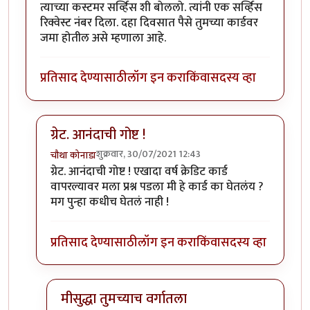
त्याच्या कस्टमर सर्व्हिस शी बोललो. त्यांनी एक सर्व्हिस
रिक्वेस्ट नंबर दिला. दहा दिवसात पैसे तुमच्या कार्डवर
जमा होतील असे म्हणाला आहे.
प्रतिसाद देण्यासाठी
लॉग इन करा
किंवा
सदस्य व्हा
ग्रेट. आनंदाची गोष्ट !
शुक्रवार, 30/07/2021 12:43
चौथा कोनाडा
In reply to
त्याच्या कस्टमर सर्व्हिस शी
by
विजुभाऊ
ग्रेट. आनंदाची गोष्ट ! एखादा वर्ष क्रेडिट कार्ड
वापरल्यावर मला प्रश्न पडला मी हे कार्ड का घेतलंय ?
मग पुन्हा कधीच घेतलं नाही !
प्रतिसाद देण्यासाठी
लॉग इन करा
किंवा
सदस्य व्हा
मीसुद्धा तुमच्याच वर्गातला