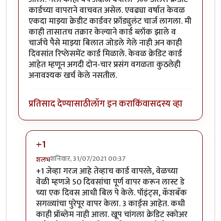
कार्डच्या वापराने वाचवत असेल. एवढ्या वर्षात केवळ
एकदा माझ्या क्रेडीट कार्डवर फ्रॉड्युलंट चार्ज लागला. मी
काही तासातच तक्रार केल्याने कार्ड ब्लॉक झाले व
चार्जचे पैसे माझ्या बिलात जोडले गेले नाही अन काही
दिवसांत रिप्लेसमेंट कार्ड मिळाले. केवळ क्रेडिट कार्ड
आहेत म्हणून अगदी दोन-चार प्रसंग वगळता कुठलेही
अनावश्यक खर्च केले नसतील.
प्रतिसाद देण्यासाठी
लॉग इन करा
किंवा
सदस्य व्हा
+1
शनिवार, 31/07/2021 00:37
शलभ
In reply to
समस्या सुटत आहे
by
श्रीरंग_जोशी
+1 जेव्हा गरज आहे तेव्हाच कार्ड वापरले, वेळच्या
वेळी म्हणजे 50 दिवसांचा पूर्ण वापर करून लास्ट डे
च्या एक दिवस आधी बिल पे केले. पॉइंट्स, कॅशबॅक
सगळ्यांचा पुरेपूर वापर केला. 3 कार्ड्स आहेत. कधी
काही प्रॉब्लेम नाही आला. खूप चांगला क्रेडिट स्कोअर