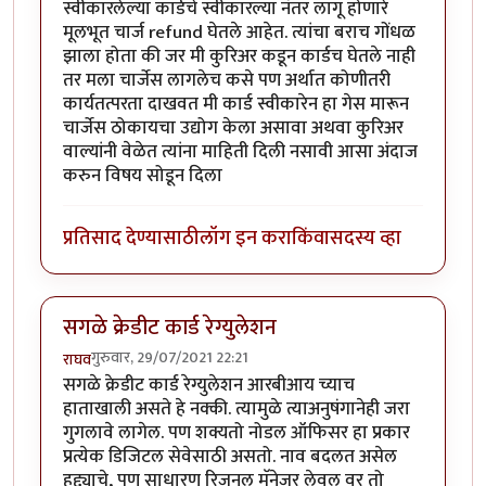
स्वीकारलेल्या कार्डचे स्वीकारल्या नंतर लागू होणारे
मूलभूत चार्ज refund घेतले आहेत. त्यांचा बराच गोंधळ
झाला होता की जर मी कुरिअर कडून कार्डच घेतले नाही
तर मला चार्जेस लागलेच कसे पण अर्थात कोणीतरी
कार्यतत्परता दाखवत मी कार्ड स्वीकारेन हा गेस मारून
चार्जेस ठोकायचा उद्योग केला असावा अथवा कुरिअर
वाल्यांनी वेळेत त्यांना माहिती दिली नसावी आसा अंदाज
करुन विषय सोडून दिला
प्रतिसाद देण्यासाठी
लॉग इन करा
किंवा
सदस्य व्हा
सगळे क्रेडीट कार्ड रेग्युलेशन
गुरुवार, 29/07/2021 22:21
राघव
सगळे क्रेडीट कार्ड रेग्युलेशन आरबीआय च्याच
हाताखाली असते हे नक्की. त्यामुळे त्याअनुषंगानेही जरा
गुगलावे लागेल. पण शक्यतो नोडल ऑफिसर हा प्रकार
प्रत्येक डिजिटल सेवेसाठी असतो. नाव बदलत असेल
हुद्द्याचे, पण साधारण रिजनल मॅनेजर लेवल वर तो