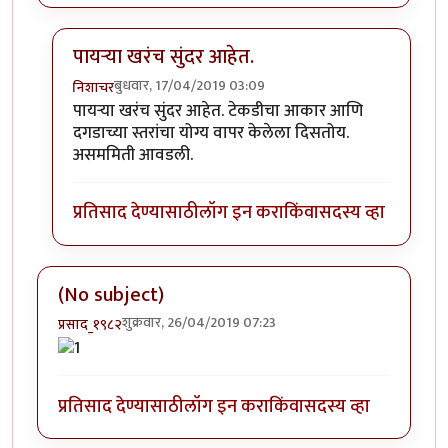
पायर्‍या खरंच सुंदर आहेत.
बुधवार, 17/04/2019 03:09
निशाचर
In reply to
चकार शब्द !
by
अनिंद्य
पायर्‍या खरंच सुंदर आहेत. टेकडीचा आकार आणि
दगडाच्या स्तरांचा योग्य वापर केलेला दिसतोय.
असममिती आवडली.
प्रतिसाद देण्यासाठी
लॉग इन करा
किंवा
सदस्य व्हा
(No subject)
शुक्रवार, 26/04/2019 07:23
प्रसाद_१९८२
प्रतिसाद देण्यासाठी
लॉग इन करा
किंवा
सदस्य व्हा