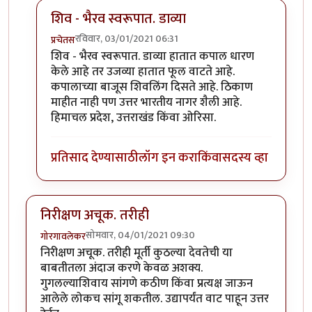
शिव - भैरव स्वरूपात. डाव्या
रविवार, 03/01/2021 06:31
प्रचेतस
In reply to
ओळखा हे भव्य शिल्प
by
गोरगावलेकर
शिव - भैरव स्वरूपात. डाव्या हातात कपाल धारण
केले आहे तर उजव्या हातात फूल वाटते आहे.
कपालाच्या बाजूस शिवलिंग दिसते आहे. ठिकाण
माहीत नाही पण उत्तर भारतीय नागर शैली आहे.
हिमाचल प्रदेश, उत्तराखंड किंवा ओरिसा.
प्रतिसाद देण्यासाठी
लॉग इन करा
किंवा
सदस्य व्हा
निरीक्षण अचूक. तरीही
सोमवार, 04/01/2021 09:30
गोरगावलेकर
निरीक्षण अचूक. तरीही मूर्ती कुठल्या देवतेची या
बाबतीतला अंदाज करणे केवळ अशक्य.
गुगलल्याशिवाय सांगणे कठीण किंवा प्रत्यक्ष जाऊन
आलेले लोकच सांगू शकतील. उद्यापर्यंत वाट पाहून उत्तर