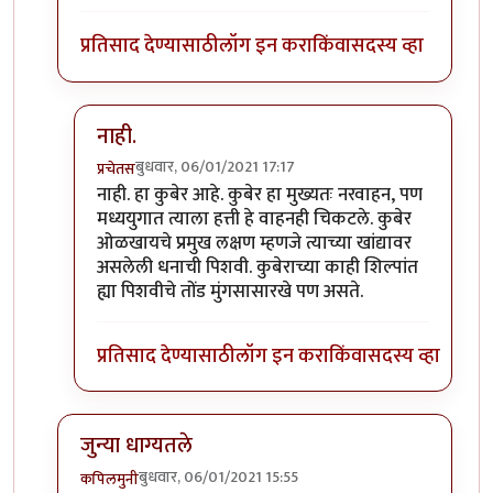
प्रतिसाद देण्यासाठी
लॉग इन करा
किंवा
सदस्य व्हा
नाही.
बुधवार, 06/01/2021 17:17
प्रचेतस
In reply to
.
by
चांदणे संदीप
नाही. हा कुबेर आहे. कुबेर हा मुख्यतः नरवाहन, पण
मध्ययुगात त्याला हत्ती हे वाहनही चिकटले. कुबेर
ओळखायचे प्रमुख लक्षण म्हणजे त्याच्या खांद्यावर
असलेली धनाची पिशवी. कुबेराच्या काही शिल्पांत
ह्या पिशवीचे तोंड मुंगसासारखे पण असते.
प्रतिसाद देण्यासाठी
लॉग इन करा
किंवा
सदस्य व्हा
जुन्या धाग्यतले
बुधवार, 06/01/2021 15:55
कपिलमुनी