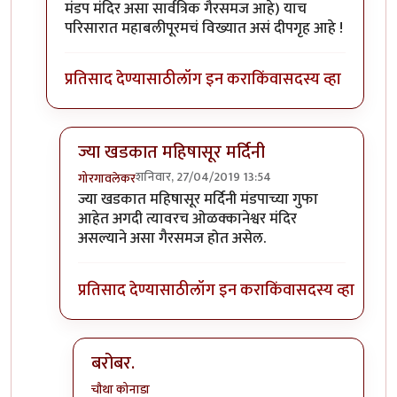
मंडप मंदिर असा सार्वत्रिक गैरसमज आहे) याच
परिसारात महाबलीपूरमचं विख्यात असं दीपगृह आहे !
प्रतिसाद देण्यासाठी
लॉग इन करा
किंवा
सदस्य व्हा
ज्या खडकात महिषासूर मर्दिनी
शनिवार, 27/04/2019 13:54
गोरगावलेकर
In reply to
बहुधा महाबलीपूरम (तामिळनाडू)
by
चौथा कोन
ज्या खडकात महिषासूर मर्दिनी मंडपाच्या गुफा
आहेत अगदी त्यावरच ओळक्कानेश्वर मंदिर
असल्याने असा गैरसमज होत असेल.
प्रतिसाद देण्यासाठी
लॉग इन करा
किंवा
सदस्य व्हा
बरोबर.
चौथा कोनाडा