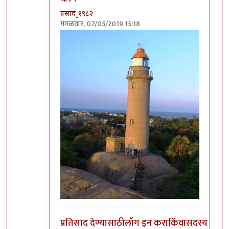
प्रसाद_१९८२
मंगळवार, 07/05/2019 15:18
In reply to
नाही दिसत आहे फोटो,
by
चौथा कोनाडा
प्रतिसाद देण्यासाठी
लॉग इन करा
किंवा
सदस्य व्हा