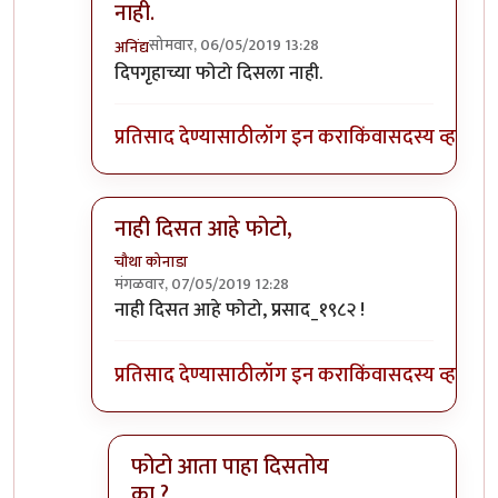
नाही.
सोमवार, 06/05/2019 13:28
अनिंद्य
In reply to
बरोबर ओळखलेय !
by
प्रसाद_१९८२
दिपगृहाच्या फोटो दिसला नाही.
प्रतिसाद देण्यासाठी
लॉग इन करा
किंवा
सदस्य व्हा
नाही दिसत आहे फोटो,
चौथा कोनाडा
मंगळवार, 07/05/2019 12:28
In reply to
बरोबर ओळखलेय !
by
प्रसाद_१९८२
नाही दिसत आहे फोटो, प्रसाद_१९८२ !
प्रतिसाद देण्यासाठी
लॉग इन करा
किंवा
सदस्य व्हा
फोटो आता पाहा दिसतोय
का ?