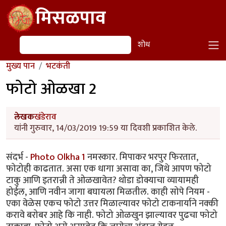
Skip to main content
मिसळपाव
शोध
शोध
मुख्य पान
भटकंती
फोटो ओळखा 2
लेखक
खंडेराव
यांनी गुरुवार, 14/03/2019 19:59 या दिवशी प्रकाशित केले.
संदर्भ -
Photo Olkha 1
नमस्कार. मिपाकर भरपुर फिरतात,
फोटोही काढतात. असा एक धागा असावा का, जिथे आपण फोटो
टाकु आणि इतरान्नी ते ओळखावेत? थोडा डोक्याचा व्यायामही
होईल, आणि नवीन जागा बघायला मिळतील. काही सोपे नियम -
एका वेळेस एकच फोटो उत्तर मिळाल्यावर फोटो टाकनार्याने नक्की
करावे बरोबर आहे कि नाही. फोटो ओळखुन झाल्यावर पुढचा फोटो