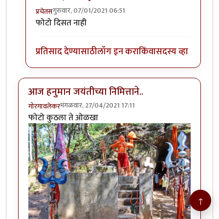
गुरुवार, 07/01/2021 06:51
प्रचेतस
In reply to
(No subject)
by
सुमेरिअन
फोटो दिसत नाही
प्रतिसाद देण्यासाठी
लॉग इन करा
किंवा
सदस्य व्हा
आज हनुमान जयंतीच्या निमित्ताने..
मंगळवार, 27/04/2021 17:11
गोरगावलेकर
फोटो कुठला ते ओळखा
↑