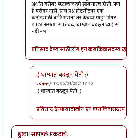
अर्थात बरोबर म्हटल्यावरही सांगणारच होतो. पण
हे बरोबर नाही. हाच प्रश्न हॉटसीटवर एक
करोडसाठी वगैरे असता तर केवढा मोठ्ठा पोपट
झाला असता. :प (तेवढं, धाग्यात बदलून घ्या) सं
- दी - प
प्रतिसाद देण्यासाठी
लॉग इन करा
किंवा
सदस्य व्हा
:) धाग्यात बदलून घेतो :)
बुधवार, 06/01/2021 17:40
प्रचेतस
In reply to
हा...हा...हा...
by
चांदणे संदीप
:) धाग्यात बदलून घेतो :)
प्रतिसाद देण्यासाठी
लॉग इन करा
किंवा
सदस्य व्हा
हुश्श! सापडले एकदाचे.