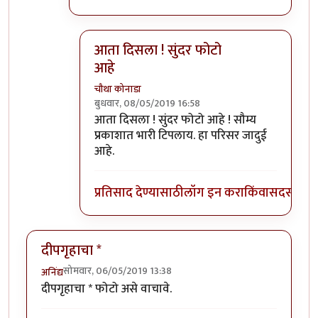
आता दिसला ! सुंदर फोटो
आहे
चौथा कोनाडा
बुधवार, 08/05/2019 16:58
In reply to
फोटो आता पाहा दिसतोय का ?
by
प्र
आता दिसला ! सुंदर फोटो आहे ! सौम्य
प्रकाशात भारी टिपलाय. हा परिसर जादुई
आहे.
प्रतिसाद देण्यासाठी
लॉग इन करा
किंवा
सदस्य व्हा
दीपगृहाचा *
सोमवार, 06/05/2019 13:38
अनिंद्य
दीपगृहाचा * फोटो असे वाचावे.