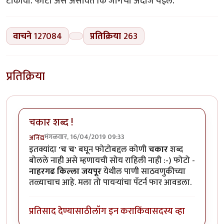
टाकावा. फोटो असे असावेत कि जागेचा अंदाज येइल.
वाचने
127084
प्रतिक्रिया
263
प्रतिक्रिया
चकार शब्द !
मंगळवार, 16/04/2019 09:33
अनिंद्य
इतक्यांदा
'च च'
बघून फोटोबद्दल कोणी
चकार
शब्द
बोलले नाही असे म्हणायची सोय राहिली नाही :-) फोटो -
नाहरगढ किल्ला जयपूर
येथील पाणी साठवणुकीच्या
तळ्याचाच आहे. मला तो पायऱ्यांचा पॅटर्न फार आवडला.
प्रतिसाद देण्यासाठी
लॉग इन करा
किंवा
सदस्य व्हा