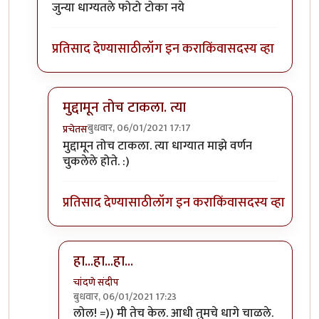
In reply to
फोटो ओळखा, लक्षणे सुस्पष्ट
by
प्रचेतस
जुन्या धाग्यतले फोटो टोका नये
प्रतिसाद देण्यासाठी
लॉग इन करा
किंवा
सदस्य व्हा
मुद्दामून तोच टाकला. त्या
बुधवार, 06/01/2021 17:17
प्रचेतस
In reply to
जुन्या धाग्यतले
by
कपिलमुनी
मुद्दामून तोच टाकला. त्या धाग्यात माझे वर्णन
चुकलेले होते. :)
प्रतिसाद देण्यासाठी
लॉग इन करा
किंवा
सदस्य व्हा
हा...हा...हा...
चांदणे संदीप
बुधवार, 06/01/2021 17:23
In reply to
मुद्दामून तोच टाकला. त्या
by
प्रचेतस
लोल! =)) मी तेच केल. आधी तुमचे धागे चाळले.