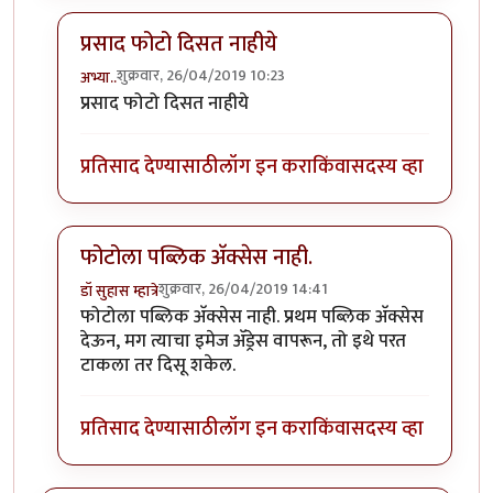
प्रसाद फोटो दिसत नाहीये
शुक्रवार, 26/04/2019 10:23
अभ्या..
In reply to
(No subject)
by
प्रसाद_१९८२
प्रसाद फोटो दिसत नाहीये
प्रतिसाद देण्यासाठी
लॉग इन करा
किंवा
सदस्य व्हा
फोटोला पब्लिक अ‍ॅक्सेस नाही.
शुक्रवार, 26/04/2019 14:41
डॉ सुहास म्हात्रे
In reply to
(No subject)
by
प्रसाद_१९८२
फोटोला पब्लिक अ‍ॅक्सेस नाही. प्रथम पब्लिक अ‍ॅक्सेस
देऊन, मग त्याचा इमेज अ‍ॅड्रेस वापरून, तो इथे परत
टाकला तर दिसू शकेल.
प्रतिसाद देण्यासाठी
लॉग इन करा
किंवा
सदस्य व्हा