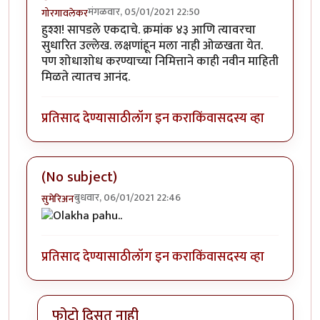
मंगळवार, 05/01/2021 22:50
गोरगावलेकर
हुश्श! सापडले एकदाचे. क्रमांक ४३ आणि त्यावरचा
सुधारित उल्लेख. लक्षणांहून मला नाही ओळखता येत.
पण शोधाशोध करण्याच्या निमित्ताने काही नवीन माहिती
मिळते त्यातच आनंद.
प्रतिसाद देण्यासाठी
लॉग इन करा
किंवा
सदस्य व्हा
(No subject)
बुधवार, 06/01/2021 22:46
सुमेरिअन
प्रतिसाद देण्यासाठी
लॉग इन करा
किंवा
सदस्य व्हा
फोटो दिसत नाही