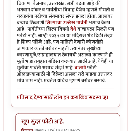
ठिकाण: बैजनाथ, उत्तराखंड. अशी वंदता आहे की
भगवान शंकर व पार्वतीचा विवाह येथेच म्हणजे गोमती व
गरुडगंगा नदीच्या संगमावर संपन्न झाला होता. जालावर
बऱ्याच ठिकाणी
शिल्पाचा उल्लेख पार्वती
असाच केला
आहे . पार्वतीच्या शिल्पाविषयी
येथे
वाचायला मिळते पण
फोटो नाही. आम्ही २०१५ ला या मंदिरास भेट दिली तेव्हा
हे शिल्प पहिले आहे. पण माहिती देणारी कोणतीही
जाणकार व्यक्ती बरोबर नव्हती . त्यानंतर सुरक्षेच्या
कारणामुळे/संग्राहालयात ठेवायची असल्या कारणाने ही
मूर्ती भांडारागृहात बंदिस्त करण्यात आली आहे. येथेही या
मूर्तीचा पार्वती असाच संदर्भ आहे.
बातमी
फोटो
ओळखण्यासाठी मी दिलेला असला तरी माझ्या उत्तरावर
मीच ठाम नाही. प्रचतेस यांचेच म्हणणे बरोबर असावे.
प्रतिसाद देण्यासाठी
लॉग इन करा
किंवा
सदस्य व्हा
खूप सुंदर फोटो आहे.
मंगळवार, 05/01/2021 04:25
निशाचर