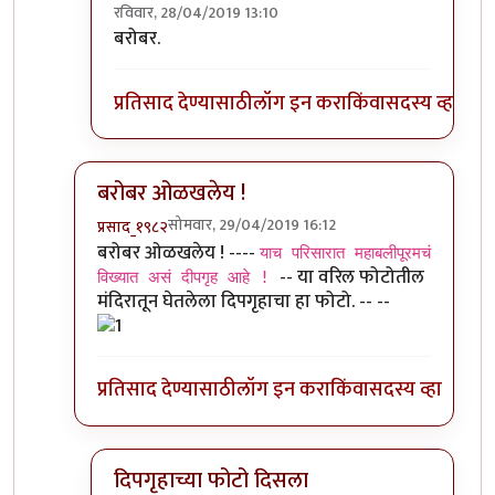
रविवार, 28/04/2019 13:10
In reply to
ज्या खडकात महिषासूर मर्दिनी
by
गोरगावले
बरोबर.
प्रतिसाद देण्यासाठी
लॉग इन करा
किंवा
सदस्य व्हा
बरोबर ओळखलेय !
सोमवार, 29/04/2019 16:12
प्रसाद_१९८२
In reply to
बहुधा महाबलीपूरम (तामिळनाडू)
by
चौथा कोन
बरोबर ओळखलेय ! ----
याच परिसारात महाबलीपूरमचं
-- या वरिल फोटोतील
विख्यात असं दीपगृह आहे !
मंदिरातून घेतलेला दिपगृहाचा हा फोटो. -- --
प्रतिसाद देण्यासाठी
लॉग इन करा
किंवा
सदस्य व्हा
दिपगृहाच्या फोटो दिसला