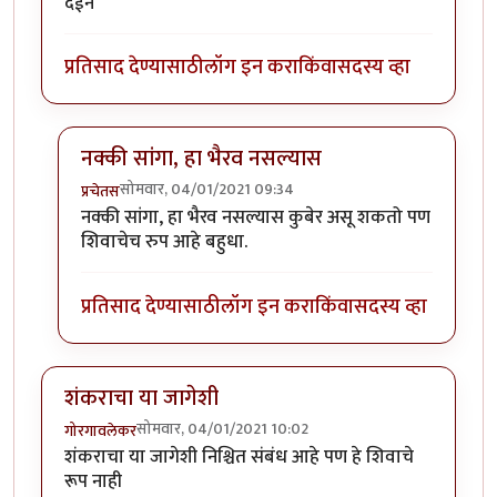
देईन
प्रतिसाद देण्यासाठी
लॉग इन करा
किंवा
सदस्य व्हा
नक्की सांगा, हा भैरव नसल्यास
सोमवार, 04/01/2021 09:34
प्रचेतस
In reply to
निरीक्षण अचूक. तरीही
by
गोरगावलेकर
नक्की सांगा, हा भैरव नसल्यास कुबेर असू शकतो पण
शिवाचेच रुप आहे बहुधा.
प्रतिसाद देण्यासाठी
लॉग इन करा
किंवा
सदस्य व्हा
शंकराचा या जागेशी
सोमवार, 04/01/2021 10:02
गोरगावलेकर
शंकराचा या जागेशी निश्चित संबंध आहे पण हे शिवाचे
रूप नाही