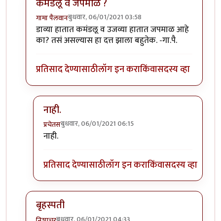
कमंडलू व जपमाळ ?
बुधवार, 06/01/2021 03:58
गामा पैलवान
In reply to
फोटो ओळखा, लक्षणे सुस्पष्ट
by
प्रचेतस
डाव्या हातात कमंडलू व उजव्या हातात जपमाळ आहे
का? तसं असल्यास हा दत्त झाला बहुतेक. -गा.पै.
प्रतिसाद देण्यासाठी
लॉग इन करा
किंवा
सदस्य व्हा
नाही.
बुधवार, 06/01/2021 06:15
प्रचेतस
In reply to
कमंडलू व जपमाळ ?
by
गामा पैलवान
नाही.
प्रतिसाद देण्यासाठी
लॉग इन करा
किंवा
सदस्य व्हा
बृहस्पती
बुधवार, 06/01/2021 04:33
निशाचर