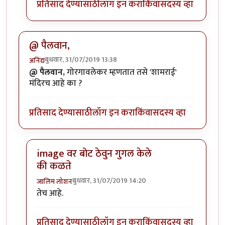
प्रतिसाद देण्यासाठी
लॉग इन करा
किंवा
सदस्य व्हा
@ पैलवान,
बुधवार, 31/07/2019 13:38
अनिंद्य
@ पैलवान,
गोरगावलेकर म्हणतात तसे 'शामराई'
मंदिरच आहे का ?
प्रतिसाद देण्यासाठी
लॉग इन करा
किंवा
सदस्य व्हा
image वर बोट ठेवुन गुगल केले
की कळते
बुधवार, 31/07/2019 14:20
जालिम लोशन
In reply to
@ पैलवान,
by
अनिंद्य
तेच आहे.
प्रतिसाद देण्यासाठी
लॉग इन करा
किंवा
सदस्य व्हा