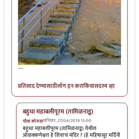
---
प्रतिसाद देण्यासाठी
लॉग इन करा
किंवा
सदस्य व्हा
बहुधा महाबलीपूरम (तामिळनाडू)
शनिवार, 27/04/2019 13:00
चौथा कोनाडा
In reply to
आता दिसतोय का ?
by
प्रसाद_१९८२
बहुधा महाबलीपूरम (तामिळनाडू) येथील
ओळक्कणेश्वरा हे शिवाचं मंदिर ? (हे महिषासूर मर्दिनी