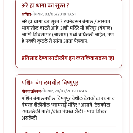
अरे हा धागा का सुस्त ?
सोमवार, 03/06/2019 13:51
अनिंद्य
In reply to
एक प्रयत्न
by
तुषार काळभोर
अरे हा धागा का सुस्त ? रचनेवरून बंगाल / आसाम
भागातील वाटते आहे. अशी मंदिरे मी हरिपूर (बंगाल)
आणि शिवसागर (आसाम) मध्ये बघितली आहेत, पण
हे नक्की कुठले ते सांगा आता पैलवान.
प्रतिसाद देण्यासाठी
लॉग इन करा
किंवा
सदस्य व्हा
पश्चिम बंगालमधील विष्णुपूर
सोमवार, 29/07/2019 14:46
गोरगावलेकर
In reply to
एक प्रयत्न
by
तुषार काळभोर
पश्चिम बंगालमधील विष्णुपूर येथील टेराकोटा रचना व
पंचरत्न शैलीतील "शामराई मंदिर " असावे. टेराकोटा
-भाजलेली माती /वीटा पंचरत्न शैली - पाच शिखर
असलेली