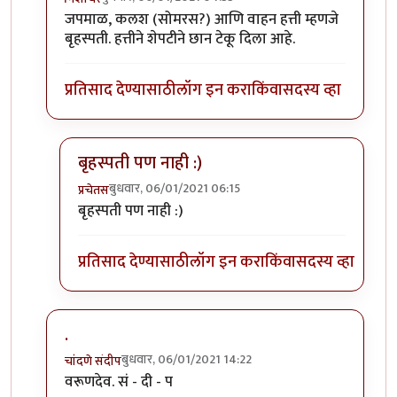
In reply to
फोटो ओळखा, लक्षणे सुस्पष्ट
by
प्रचेतस
जपमाळ, कलश (सोमरस?) आणि वाहन हत्ती म्हणजे
बृहस्पती. हत्तीने शेपटीने छान टेकू दिला आहे.
प्रतिसाद देण्यासाठी
लॉग इन करा
किंवा
सदस्य व्हा
बृहस्पती पण नाही :)
बुधवार, 06/01/2021 06:15
प्रचेतस
In reply to
बृहस्पती
by
निशाचर
बृहस्पती पण नाही :)
प्रतिसाद देण्यासाठी
लॉग इन करा
किंवा
सदस्य व्हा
.
बुधवार, 06/01/2021 14:22
चांदणे संदीप
In reply to
फोटो ओळखा, लक्षणे सुस्पष्ट
by
प्रचेतस
वरूणदेव. सं - दी - प