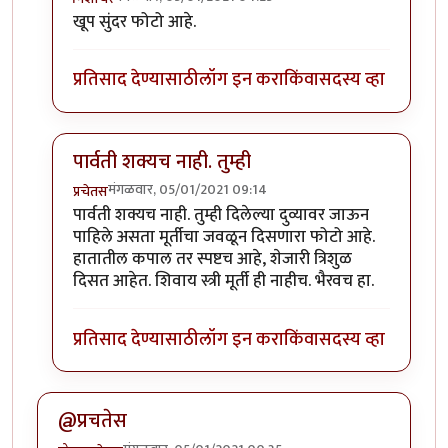
In reply to
उत्तर देत आहे.
by
गोरगावलेकर
खूप सुंदर फोटो आहे.
प्रतिसाद देण्यासाठी
लॉग इन करा
किंवा
सदस्य व्हा
पार्वती शक्यच नाही. तुम्ही
मंगळवार, 05/01/2021 09:14
प्रचेतस
In reply to
उत्तर देत आहे.
by
गोरगावलेकर
पार्वती शक्यच नाही. तुम्ही दिलेल्या दुव्यावर जाऊन
पाहिले असता मूर्तीचा जवळून दिसणारा फोटो आहे.
हातातील कपाल तर स्पष्टच आहे, शेजारी त्रिशुळ
दिसत आहेत. शिवाय स्त्री मूर्ती ही नाहीच. भैरवच हा.
प्रतिसाद देण्यासाठी
लॉग इन करा
किंवा
सदस्य व्हा
@प्रचतेस