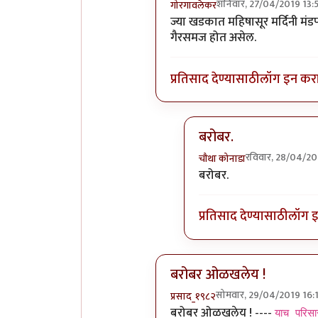
शनिवार, 27/04/2019 13:
गोरगावलेकर
In reply to
बहुधा महाबलीपूरम (
ज्या खडकात महिषासूर मर्दिनी मंड
गैरसमज होत असेल.
प्रतिसाद देण्यासाठी
लॉग इन कर
बरोबर.
रविवार, 28/04/20
चौथा कोनाडा
In reply to
ज्या खडकात मह
बरोबर.
प्रतिसाद देण्यासाठी
लॉग 
बरोबर ओळखलेय !
सोमवार, 29/04/2019 16:
प्रसाद_१९८२
In reply to
बहुधा महाबलीपूरम (
बरोबर ओळखलेय ! ----
याच परिसा