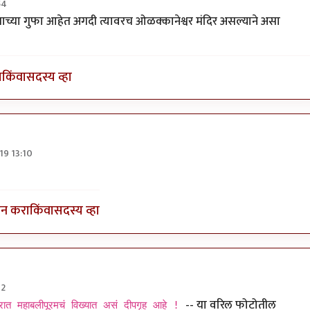
54
तामिळनाडू)
by
चौथा कोनाडा
पाच्या गुफा आहेत अगदी त्यावरच ओळक्कानेश्वर मंदिर असल्याने असा
ा
किंवा
सदस्य व्हा
19 13:10
िषासूर मर्दिनी
by
गोरगावलेकर
इन करा
किंवा
सदस्य व्हा
12
तामिळनाडू)
by
चौथा कोनाडा
-- या वरिल फोटोतील
रात महाबलीपूरमचं विख्यात असं दीपगृह आहे !