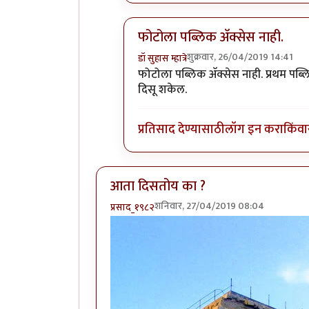
फोटोला पब्लिक अ‍ॅक्सेस नाही.
शुक्रवार, 26/04/2019 14:41
डॉ सुहास म्हात्रे
In reply to
(No subject)
by
प्रसाद_
फोटोला पब्लिक अ‍ॅक्सेस नाही. प्रथम पब्ल
दिसू शकेल.
प्रतिसाद देण्यासाठी
लॉग इन करा
किंवा
आता दिसतोय का ?
शनिवार, 27/04/2019 08:04
प्रसाद_१९८२