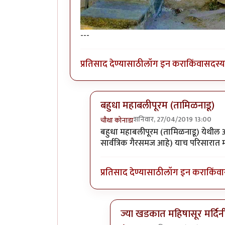
---
प्रतिसाद देण्यासाठी
लॉग इन करा
किंवा
सदस्य 
बहुधा महाबलीपूरम (तामिळनाडू)
शनिवार, 27/04/2019 13:00
चौथा कोनाडा
In reply to
आता दिसतोय का ?
by
प्र
बहुधा महाबलीपूरम (तामिळनाडू) येथील ओळक
सार्वत्रिक गैरसमज आहे) याच परिसारात 
प्रतिसाद देण्यासाठी
लॉग इन करा
किंवा
ज्या खडकात महिषासूर मर्दिन