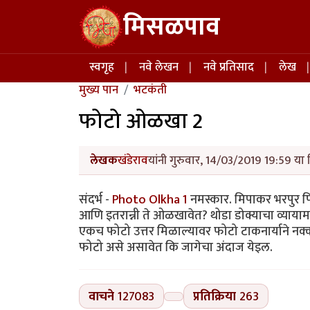
Skip to main content
मिसळपाव
Main navigation
स्वगृह
नवे लेखन
नवे प्रतिसाद
लेख
मुख्य पान
भटकंती
फोटो ओळखा 2
लेखक
खंडेराव
यांनी गुरुवार, 14/03/2019 19:59 या 
संदर्भ -
Photo Olkha 1
नमस्कार. मिपाकर भरपुर 
आणि इतरान्नी ते ओळखावेत? थोडा डोक्याचा व्याय
एकच फोटो उत्तर मिळाल्यावर फोटो टाकनार्याने नक
फोटो असे असावेत कि जागेचा अंदाज येइल.
वाचने
127083
प्रतिक्रिया
263