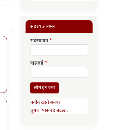
सदस्य आगमन
सदस्यनाम
पासवर्ड
लॉग इन करा
नवीन खाते बनवा
तुमचा पासवर्ड बदला.