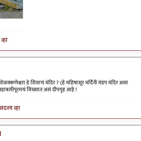
व्हा
साद_१९८२
्कणेश्वरा हे शिवाचं मंदिर ? (हे महिषासूर मर्दिनी मंडप मंदिर असा
महाबलीपूरमचं विख्यात असं दीपगृह आहे !
सदस्य व्हा
ी