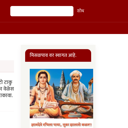
शोध
शोध
मिसळपाव वर स्वागत आहे.
ो टाकु
ा वेळेस
टाकावा.