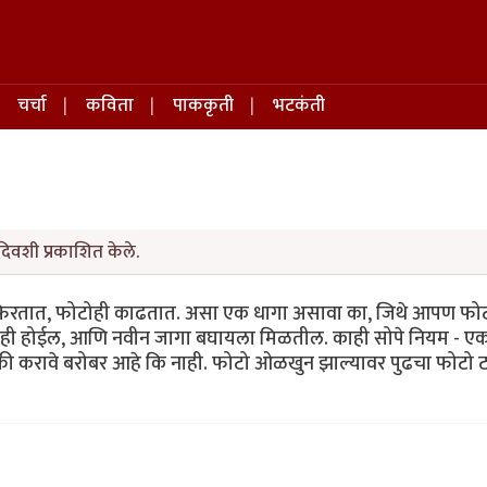
चर्चा
कविता
पाककृती
भटकंती
दिवशी प्रकाशित केले.
फिरतात, फोटोही काढतात. असा एक धागा असावा का, जिथे आपण फोट
ामही होईल, आणि नवीन जागा बघायला मिळतील. काही सोपे नियम - एक
्की करावे बरोबर आहे कि नाही. फोटो ओळखुन झाल्यावर पुढचा फोटो 