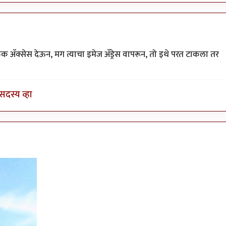
१९८२
िक अ‍ॅक्सेस देऊन, मग त्याचा इमेज अ‍ॅड्रेस वापरून, तो इथे परत टाकला तर
सदस्य व्हा