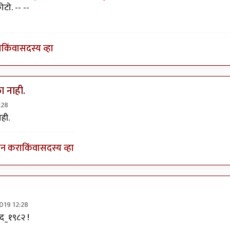
ोटो. -- --
ा
किंवा
सदस्य व्हा
ा नाही.
:28
य !
by
प्रसाद_१९८२
ही.
इन करा
किंवा
सदस्य व्हा
019 12:28
य !
by
प्रसाद_१९८२
ाद_१९८२ !