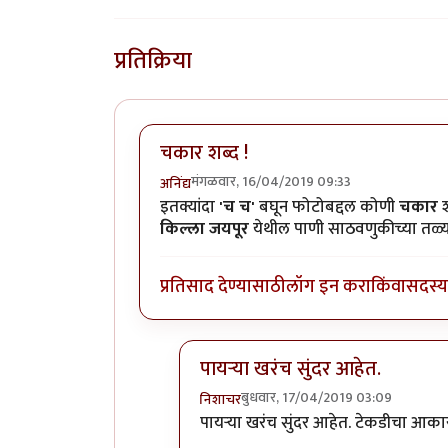
प्रतिक्रिया
चकार शब्द !
मंगळवार, 16/04/2019 09:33
अनिंद्य
इतक्यांदा
'च च'
बघून फोटोबद्दल कोणी
चकार
किल्ला जयपूर
येथील पाणी साठवणुकीच्या तळ्या
प्रतिसाद देण्यासाठी
लॉग इन करा
किंवा
सदस्य 
पायर्‍या खरंच सुंदर आहेत.
बुधवार, 17/04/2019 03:09
निशाचर
In reply to
चकार शब्द !
by
अनिंद्य
पायर्‍या खरंच सुंदर आहेत. टेकडीचा आक