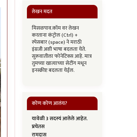
लेखन मदत
मिसळपाव.कॉम वर लेखन
करताना कंट्रोल (Ctrl) +
स्पेसबार (space) ने मराठी
इंग्रजी अशी भाषा बदलता येते.
सुरूवातीला फोनेटिक्स आहे. मात्र
तुमच्या खात्याच्या सेटींग मधून
इनस्क्रीप्ट बदलता येईल.
कोण कोण आलंय?
यावेळी 3 सदस्यं आलेले आहेत.
प्रचेतस
रामदास