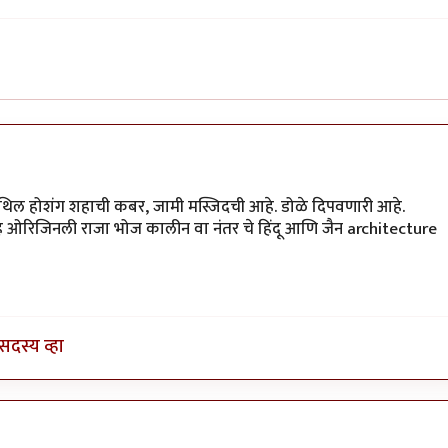
ची कबर
by
dadabhau
्रदेश येथिल होशंग शहाची कबर, जामी मस्जिदची आहे. डोळे दिपवणारी आहे.
े ओरिजिनली राजा भोज कालीन वा नंतर चे हिंदू आणि जैन architecture
सदस्य व्हा