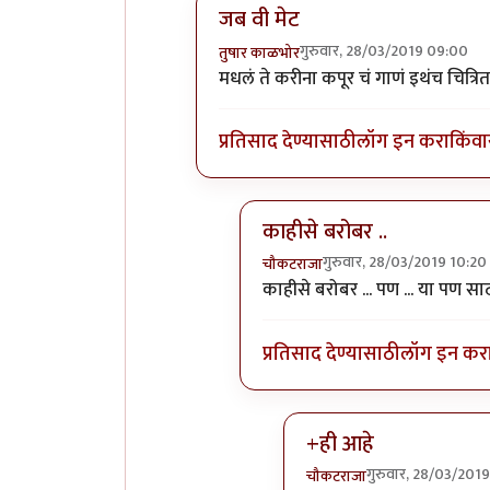
जब वी मेट
गुरुवार, 28/03/2019 09:00
तुषार काळभोर
In reply to
??
by
चौकटराजा
मधलं ते करीना कपूर चं गाणं इथंच चित्रि
प्रतिसाद देण्यासाठी
लॉग इन करा
किंवा
काहीसे बरोबर ..
गुरुवार, 28/03/2019 10:20
चौकटराजा
In reply to
जब वी मेट
by
तुषार
काहीसे बरोबर ... पण ... या पण स
प्रतिसाद देण्यासाठी
लॉग इन कर
+ही आहे
गुरुवार, 28/03/2019
चौकटराजा