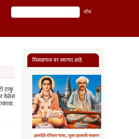
शोध
शोध
मिसळपाव वर स्वागत आहे.
ो टाकु
ा वेळेस
टाकावा.