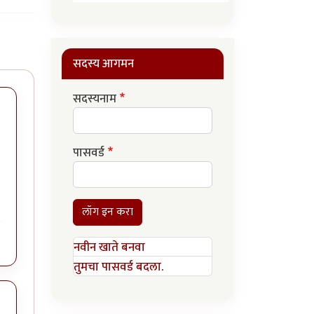
सदस्य आगमन
सदस्यनाम
पासवर्ड
लॉग इन करा
नवीन खाते बनवा
तुमचा पासवर्ड बदला.