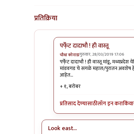
प्रतिक्रिया
पर्फे़ट दादाभौ ! ही वास्तू
गुरुवार, 28/03/2019 17:06
चौथा कोनाडा
In reply to
जामी मस्जिद / होशंग शहा
पर्फे़ट दादाभौ ! ही वास्तू मांडू, मध्यप
मांडवगड चे सगळे महाल/पुरातन अवशेष ह
आहेत...
+ १, बरोबर
प्रतिसाद देण्यासाठी
लॉग इन करा
किंवा
Look east...