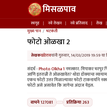
Skip to main content
मिसळपाव
Main navigation
स्वगृह
नवे लेखन
नवे प्रतिसाद
लेख
मुख्य पान
भटकंती
फोटो ओळखा 2
लेखक
खंडेराव
यांनी गुरुवार, 14/03/2019 19:59 या 
संदर्भ -
Photo Olkha 1
नमस्कार. मिपाकर भरपुर 
आणि इतरान्नी ते ओळखावेत? थोडा डोक्याचा व्याय
एकच फोटो उत्तर मिळाल्यावर फोटो टाकनार्याने नक
फोटो असे असावेत कि जागेचा अंदाज येइल.
वाचने
127081
प्रतिक्रिया
263