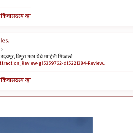
ा
किंवा
सदस्य व्हा
les,
45
न नव्हे
by
गोरगावलेकर
पूर, त्रिपुरा मला येथे माहिती मिळाली
/Attraction_Review-g15359762-d15221384-Review…
ा
किंवा
सदस्य व्हा