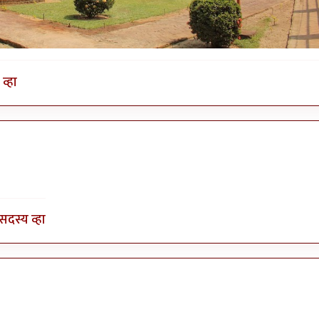
व्हा
सदस्य व्हा
न नव्हे
by
गोरगावलेकर