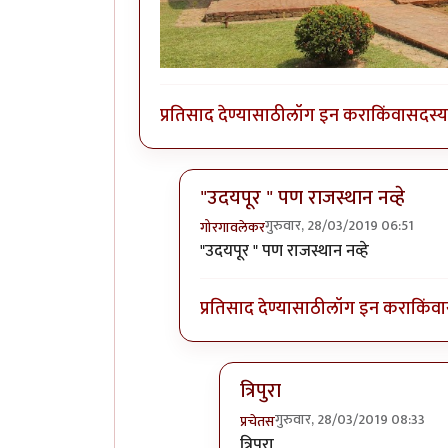
प्रतिसाद देण्यासाठी
लॉग इन करा
किंवा
सदस्य 
"उदयपूर " पण राजस्थान नव्हे
गुरुवार, 28/03/2019 06:51
गोरगावलेकर
In reply to
Look east...
by
समर्पक
"उदयपूर " पण राजस्थान नव्हे
प्रतिसाद देण्यासाठी
लॉग इन करा
किंवा
त्रिपुरा
गुरुवार, 28/03/2019 08:33
प्रचेतस
In reply to
"उदयपूर " पण राजस्था
त्रिपुरा