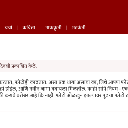
चर्चा
कविता
पाककृती
भटकंती
दिवशी प्रकाशित केले.
फिरतात, फोटोही काढतात. असा एक धागा असावा का, जिथे आपण फोट
ामही होईल, आणि नवीन जागा बघायला मिळतील. काही सोपे नियम - एक
्की करावे बरोबर आहे कि नाही. फोटो ओळखुन झाल्यावर पुढचा फोटो 