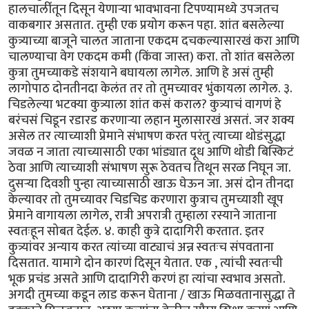
हालचालींंतून दिसून येणाऱ्या भावभावना टिपण्यामध्ये उपजतच
वाकबगार असतात. तुम्ही एक प्रयोग करून पहा. शांत बसलेल्या
कुत्र्याच्या बाजूने चालत जाताना एकदम दचकल्यासारखं करा आणि
चालण्याचा वेग एकदम कमी (किंवा जास्त) करा. तो शांत बसलेला
कुत्रा तुमच्याकडे संशयाने बघायला लागेल. आणि हे असं तुम्ही
लागोपाठ दोनतीनदा केलंत तर तो तुमच्यावर भुंकायला लागेल. ३.
चिडलेल्या भटक्या कुत्र्याला शांत कसं कराल? कुत्र्याचं वागणं हे
बरंचसं चिडून रडारड करणाऱ्या लहान मुलासारखं असतं. जर शक्य
असेल तर त्याच्याशी प्रेमाने संभाषण करत परंतु त्याच्या थोडंसुद्धा
जवळ न जाता त्याच्यासाठी एका भांड्यात दूध आणि थोडी बिस्किटं
ठेवा आणि त्याच्याशी संभाषण सुरू ठेवतच तिथून सरळ निघून जा.
दुसऱ्या दिवशी पुन्हा त्याच्यासाठी खाऊ घेऊन जा. असं दोन तीनदा
केल्यावर तो तुमच्यावर चिडचिड करणारा कुत्राच तुमच्याशी खूप
प्रेमाने वागायला लागेल, रात्री अपरात्री तुम्हाला रस्याने जाताना
स्वतःहून सोबत देईल. ४. काही कुत्रे दादागिरी करतात. इतर
कुत्र्यांवर अन्याय करत त्यांच्या वाट्याचं अन्न स्वतःच संपवताना
दिसतात. यामागे दोन कारणं दिसून येतात. एक , त्यांची स्वतःची
भूक प्रचंड असते आणि दादागिरी करणं हा त्यांचा स्वभाव असतो.
अगदी तुमच्या कडून लाड करून घेताना / खाऊ मिळवतानासुद्धा ते