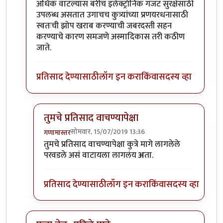
अधिक वाटल्यास बरीच इलेक्ट्रॉनिक गॅजट सुरक्षेसाठी
उपलब्ध असतात उगाचच कुत्र्यांच्या प्रणयरधनासाठी
स्वतःची झोप खराब करण्याची जबरदस्ती सहन
करण्याचे कारण समजणे अस्मादिकास तरी कठीण
जाते.
प्रतिसाद देण्यासाठी
लॉग इन करा
किंवा
सदस्य व्हा
तुमचे प्रतिसाद वाचण्यापेक्षा
सोमवार, 15/07/2019 13:36
गणामास्तर
In reply to
साशंकीत तर्कजाल
by
माहितगार
तुमचे प्रतिसाद वाचण्यापेक्षा कुत्रे मागे लागलेले
परवडले असं वाटायला लागलंय
अ
ता.
प्रतिसाद देण्यासाठी
लॉग इन करा
किंवा
सदस्य व्हा