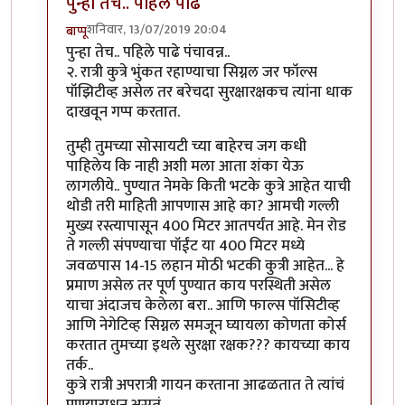
पुन्हा तेच.. पहिले पाढे
शनिवार, 13/07/2019 20:04
बाप्पू
In reply to
आपल्या सर्व प्रतिसादांचा आणि
by
इरामयी
पुन्हा तेच.. पहिले पाढे पंचावन्न..
२. रात्री कुत्रे भुंकत रहाण्याचा सिग्नल जर फॉल्स
पॉझिटीव्ह असेल तर बरेचदा सुरक्षारक्षकच त्यांना धाक
दाखवून गप्प करतात.
तुम्ही तुमच्या सोसायटी च्या बाहेरच जग कधी
पाहिलेय कि नाही अशी मला आता शंका येऊ
लागलीये.. पुण्यात नेमके किती भटके कुत्रे आहेत याची
थोडी तरी माहिती आपणास आहे का? आमची गल्ली
मुख्य रस्त्यापासून 400 मिटर आतपर्यंत आहे. मेन रोड
ते गल्ली संपण्याचा पॉईंट या 400 मिटर मध्ये
जवळपास 14-15 लहान मोठी भटकी कुत्री आहेत... हे
प्रमाण असेल तर पूर्ण पुण्यात काय परस्थिती असेल
याचा अंदाजच केलेला बरा.. आणि फाल्स पॉसिटीव्ह
आणि नेगेटिव्ह सिग्नल समजून घ्यायला कोणता कोर्स
करतात तुमच्या इथले सुरक्षा रक्षक??? कायच्या काय
तर्क..
कुत्रे रात्री अपरात्री गायन करताना आढळतात ते त्यांचं
प्रणयाराधन असतं.