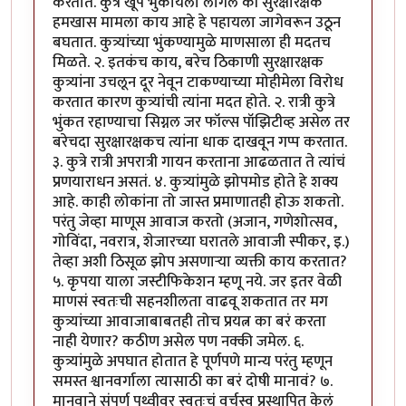
करतात. कुत्रे खूप भुंकायला लागले की सुरक्षारक्षक
हमखास मामला काय आहे हे पहायला जागेवरून उठून
बघतात. कुत्र्यांच्या भुंकण्यामुळे माणसाला ही मदतच
मिळते. २. इतकंच काय, बरेच ठिकाणी सुरक्षारक्षक
कुत्र्यांना उचलून दूर नेवून टाकण्याच्या मोहीमेला विरोध
करतात कारण कुत्र्यांची त्यांना मदत होते. २. रात्री कुत्रे
भुंकत रहाण्याचा सिग्नल जर फॉल्स पॉझिटीव्ह असेल तर
बरेचदा सुरक्षारक्षकच त्यांना धाक दाखवून गप्प करतात.
३. कुत्रे रात्री अपरात्री गायन करताना आढळतात ते त्यांचं
प्रणयाराधन असतं. ४. कुत्र्यांमुळे झोपमोड होते हे शक्य
आहे. काही लोकांना तो जास्त प्रमाणातही होऊ शकतो.
परंतु जेव्हा माणूस आवाज करतो (अजान, गणेशोत्सव,
गोविंदा, नवरात्र, शेजारच्या घरातले आवाजी स्पीकर, इ.)
तेव्हा अशी ठिसूळ झोप असणाऱ्या व्यक्ती काय करतात?
५. कृपया याला जस्टीफिकेशन म्हणू नये. जर इतर वेळी
माणसं स्वतःची सहनशीलता वाढवू शकतात तर मग
कुत्र्यांच्या आवाजाबाबतही तोच प्रयत्न का बरं करता
नाही येणार? कठीण असेल पण नक्की जमेल. ६.
कुत्र्यांमुळे अपघात होतात हे पूर्णपणे मान्य परंतु म्हणून
समस्त श्वानवर्गाला त्यासाठी का बरं दोषी मानावं? ७.
मानवाने संपूर्ण पृथ्वीवर स्वतःचं वर्चस्व प्रस्थापित केलं