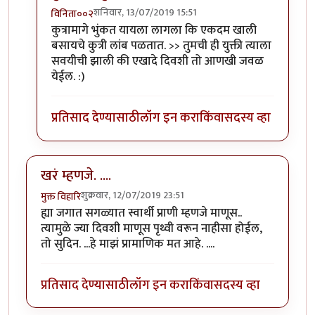
शनिवार, 13/07/2019 15:51
विनिता००२
In reply to
+1
by
जालिम लोशन
कुत्रामागे भुंकत यायला लागला कि एकदम खाली
बसायचे कुत्री लांब पळतात. >> तुमची ही युक्ती त्याला
सवयीची झाली की एखादे दिवशी तो आणखी जवळ
येईल. :)
प्रतिसाद देण्यासाठी
लॉग इन करा
किंवा
सदस्य व्हा
खरं म्हणजे. ....
शुक्रवार, 12/07/2019 23:51
मुक्त विहारि
ह्या जगात सगळ्यात स्वार्थी प्राणी म्हणजे माणूस..
त्यामुळे ज्या दिवशी माणूस पृथ्वी वरून नाहीसा होईल,
तो सुदिन. ...हे माझं प्रामाणिक मत आहे. ....
प्रतिसाद देण्यासाठी
लॉग इन करा
किंवा
सदस्य व्हा