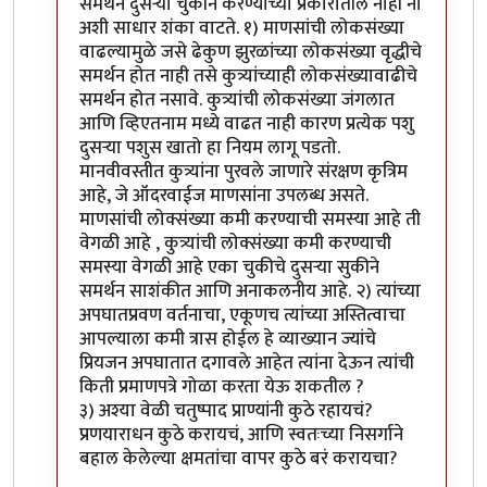
समर्थन दुसर्‍या चुकीने करण्याच्या प्रकारातील नाही ना
अशी साधार शंका वाटते. १) माणसांची लोकसंख्या
वाढल्यामुळे जसे ढेकुण झुरळांच्या लोकसंख्या वृद्धीचे
समर्थन होत नाही तसे कुत्र्यांच्याही लोकसंख्यावाढीचे
समर्थन होत नसावे. कुत्र्यांची लोकसंख्या जंगलात
आणि व्हिएतनाम मध्ये वाढत नाही कारण प्रत्येक पशु
दुसर्‍या पशुस खातो हा नियम लागू पडतो.
मानवीवस्तीत कुत्र्यांना पुरवले जाणारे संरक्षण कृत्रिम
आहे, जे ऑदरवाईज माणसांना उपलब्ध असते.
माणसांची लोक्संख्या कमी करण्याची समस्या आहे ती
वेगळी आहे , कुत्र्यांची लोक्संख्या कमी करण्याची
समस्या वेगळी आहे एका चुकीचे दुसर्‍या सुकीने
समर्थन साशंकीत आणि अनाकलनीय आहे. २) त्यांच्या
अपघातप्रवण वर्तनाचा, एकूणच त्यांच्या अस्तित्वाचा
आपल्याला कमी त्रास होईल हे व्याख्यान ज्यांचे
प्रियजन अपघातात दगावले आहेत त्यांना देऊन त्यांची
किती प्रमाणपत्रे गोळा करता येऊ शकतील ?
३) अश्या वेळी चतुष्पाद प्राण्यांनी कुठे रहायचं?
प्रणयाराधन कुठे करायचं, आणि स्वतःच्या निसर्गाने
बहाल केलेल्या क्षमतांचा वापर कुठे बरं करायचा?