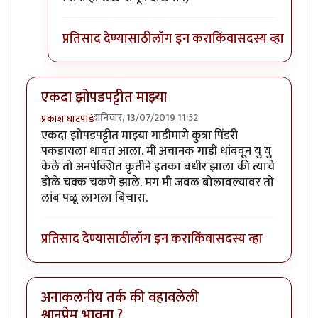
प्रतिसाद देण्यासाठी
लॉग इन करा
किंवा
सदस्य व्हा
एकदा झोपडपट्टीत माझ्या
शनिवार, 13/07/2019 11:52
प्रकाश घाटपांडे
एकदा झोपडपट्टीत माझ्या गाडीमागे कुत्रा पिंडरी
पकडायला धावत आला. मी अचानक गाडी थांबवून यु यु
केले तो अनपेक्शित कृतीने इतका बधीर झाला की त्याचे
डोळे चक्क चकणे झाले. मग मी जवळ बोलावल्यावर तो
लांब पळू लागला बिचारा.
प्रतिसाद देण्यासाठी
लॉग इन करा
किंवा
सदस्य व्हा
अनाकलनीय तर्क की वहावलेली
श्वानप्रेम भावना ?