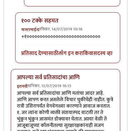
१०० टक्के सहमत
रविवार, 14/07/2019 10:16
मास्टरमाईन्ड
In reply to
वैताग आहे नुसता...
by
ज्ञानोबाचे पैजार
+१००००००००००००००००००००००००००००
प्रतिसाद देण्यासाठी
लॉग इन करा
किंवा
सदस्य व्हा
आपल्या सर्व प्रतिसादांचा आणि
शनिवार, 13/07/2019 16:15
इरामयी
आपल्या सर्व प्रतिसादांचा आणि मतांचा आदर आहे.
आणि आपण करत असलेले विचार चुकीचेही नाहीत. कुत्रे
रात्री उशिरापर्यंत वेगवेगळ्या कारणाने आवाज करतात.
१. जर त्यांना कोणी व्यक्ती संशयास्पद वाटली तर ते
भुंकून भुंकून आसमंत डोक्यावर घेतात. अश्या वेळी ते
आजूबाजूच्या कॉलनीतल्या सुरक्षारक्षकांनाही सजग