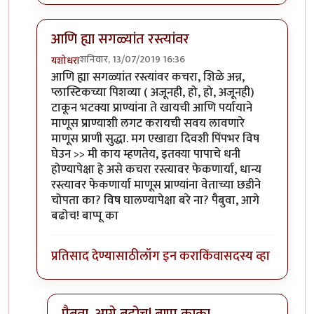
आणि ह्या सगळ्यांत रस्त्यांवर
शनिवार, 13/07/2019 16:36
यशोधरा
In reply to
वैताग आहे नुसता...
by
ज्ञानोबाचे पैजार
आणि ह्या सगळ्यांत रस्त्यांवर कचरा, शिळे अन्न,
प्लास्टिकच्या पिशव्या ( अजूनही, हो, हो, अजूनही)
टाकून भटक्या प्राण्यांना ते खायची आणि पर्यायाने
माणूस प्राण्याशी लगट करायची सवय लावणारे
माणूस प्राणी सुद्धा. मग एखाद्या दिवशी पिंपभर विष
घेउन >> मी काय म्हणतेय, इतक्या पापाचे धनी
होण्यापेक्षा हे असे कचरा रस्त्यावर फेकणार्या, धान्य
रस्त्यावर फेकणार्या माणूस प्राण्यांना वेताच्या छडीने
चोपता का? विष घालण्यापेक्षा बरे ना? पैबुवा, आगे
बढोच! बाप्पू का
प्रतिसाद देण्यासाठी
लॉग इन करा
किंवा
सदस्य व्हा
पैबुवा, आगे बढोच! बाप्पू काका