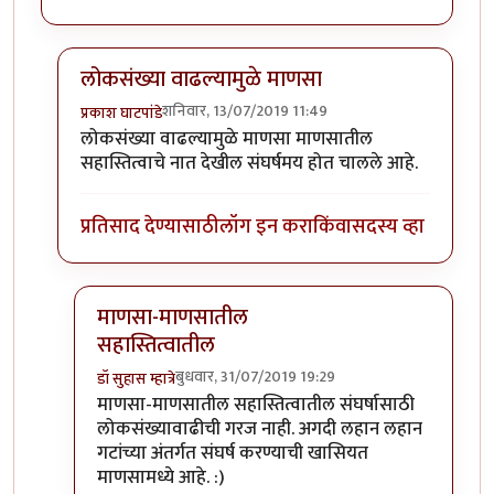
लोकसंख्या वाढल्यामुळे माणसा
शनिवार, 13/07/2019 11:49
प्रकाश घाटपांडे
In reply to
...
by
हेमंतकुमार
लोकसंख्या वाढल्यामुळे माणसा माणसातील
सहास्तित्वाचे नात देखील संघर्षमय होत चालले आहे.
प्रतिसाद देण्यासाठी
लॉग इन करा
किंवा
सदस्य व्हा
माणसा-माणसातील
सहास्तित्वातील
बुधवार, 31/07/2019 19:29
डॉ सुहास म्हात्रे
In reply to
लोकसंख्या वाढल्यामुळे माणसा
by
प्रकाश घाटप
माणसा-माणसातील सहास्तित्वातील संघर्षासाठी
लोकसंख्यावाढीची गरज नाही. अगदी लहान लहान
गटांच्या अंतर्गत संघर्ष करण्याची खासियत
माणसामध्ये आहे. :)