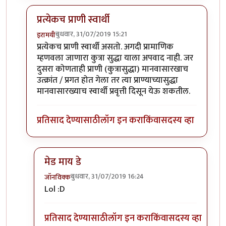
प्रत्येकच प्राणी स्वार्थी
बुधवार, 31/07/2019 15:21
इरामयी
In reply to
खरं म्हणजे. ....
by
मुक्त विहारि
प्रत्येकच प्राणी स्वार्थी असतो. अगदी प्रामाणिक
म्हणवला जाणारा कुत्रा सुद्धा याला अपवाद नाही. जर
दुसरा कोणताही प्राणी (कुत्रासुद्धा) मानवासारखाच
उत्क्रांत / प्रगत होत गेला तर त्या प्राण्याच्यासुद्धा
मानवासारख्याच स्वार्थी प्रवृत्ती दिसून येऊ शकतील.
प्रतिसाद देण्यासाठी
लॉग इन करा
किंवा
सदस्य व्हा
मेड माय डे
बुधवार, 31/07/2019 16:24
जॉनविक्क
In reply to
प्रत्येकच प्राणी स्वार्थी
by
इरामयी
Lol :D
प्रतिसाद देण्यासाठी
लॉग इन करा
किंवा
सदस्य व्हा