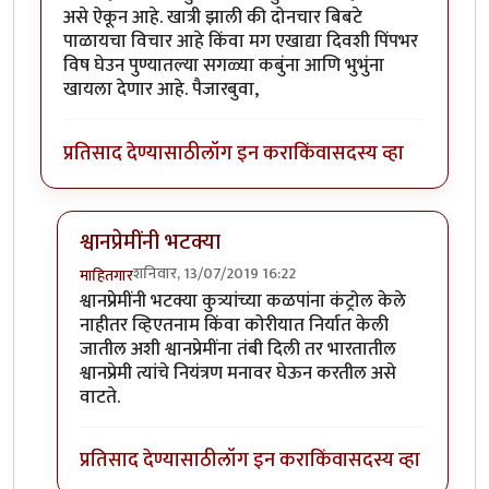
असे ऐकून आहे. खात्री झाली की दोनचार बिबटे
पाळायचा विचार आहे किंवा मग एखाद्या दिवशी पिंपभर
विष घेउन पुण्यातल्या सगळ्या कबुंना आणि भुभुंना
खायला देणार आहे. पैजारबुवा,
प्रतिसाद देण्यासाठी
लॉग इन करा
किंवा
सदस्य व्हा
श्वानप्रेमींनी भटक्या
शनिवार, 13/07/2019 16:22
माहितगार
In reply to
वैताग आहे नुसता...
by
ज्ञानोबाचे पैजार
श्वानप्रेमींनी भटक्या कुत्र्यांच्या कळपांना कंट्रोल केले
नाहीतर व्हिएतनाम किंवा कोरीयात निर्यात केली
जातील अशी श्वानप्रेमींना तंबी दिली तर भारतातील
श्वानप्रेमी त्यांचे नियंत्रण मनावर घेऊन करतील असे
वाटते.
प्रतिसाद देण्यासाठी
लॉग इन करा
किंवा
सदस्य व्हा