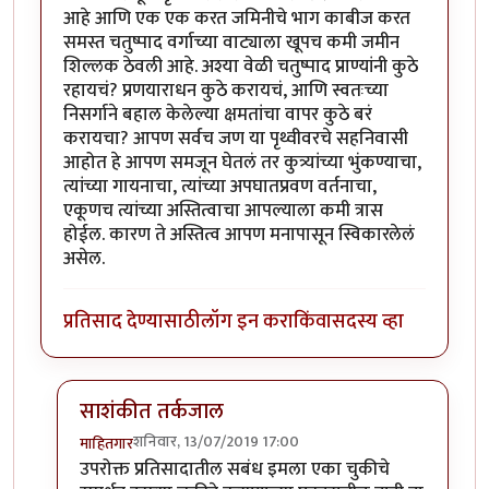
आहे आणि एक एक करत जमिनीचे भाग काबीज करत
समस्त चतुष्पाद वर्गाच्या वाट्याला खूपच कमी जमीन
शिल्लक ठेवली आहे. अश्या वेळी चतुष्पाद प्राण्यांनी कुठे
रहायचं? प्रणयाराधन कुठे करायचं, आणि स्वतःच्या
निसर्गाने बहाल केलेल्या क्षमतांचा वापर कुठे बरं
करायचा? आपण सर्वच जण या पृथ्वीवरचे सहनिवासी
आहोत हे आपण समजून घेतलं तर कुत्र्यांच्या भुंकण्याचा,
त्यांच्या गायनाचा, त्यांच्या अपघातप्रवण वर्तनाचा,
एकूणच त्यांच्या अस्तित्वाचा आपल्याला कमी त्रास
होईल. कारण ते अस्तित्व आपण मनापासून स्विकारलेलं
असेल.
प्रतिसाद देण्यासाठी
लॉग इन करा
किंवा
सदस्य व्हा
साशंकीत तर्कजाल
शनिवार, 13/07/2019 17:00
माहितगार
In reply to
आपल्या सर्व प्रतिसादांचा आणि
by
इरामयी
उपरोक्त प्रतिसादातील सबंध इमला एका चुकीचे