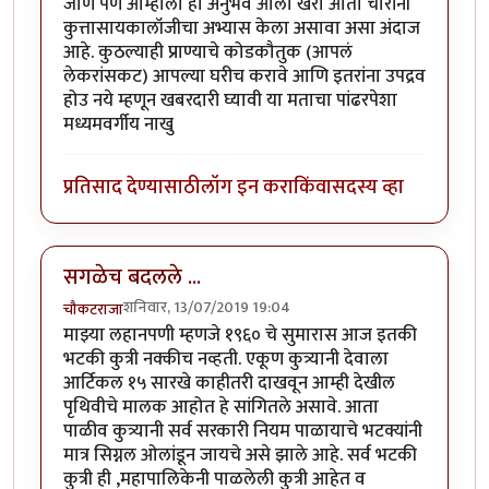
जाणे पण आम्हाला हा अनुभव आला खरा आता चोरांनी
कुत्तासायकालॉजीचा अभ्यास केला असावा असा अंदाज
आहे. कुठल्याही प्राण्याचे कोडकौतुक (आपलं
लेकरांसकट) आपल्या घरीच करावे आणि इतरांना उपद्रव
होउ नये म्हणून खबरदारी घ्यावी या मताचा पांढरपेशा
मध्यमवर्गीय नाखु
प्रतिसाद देण्यासाठी
लॉग इन करा
किंवा
सदस्य व्हा
सगळेच बदलले ...
शनिवार, 13/07/2019 19:04
चौकटराजा
माझ्या लहानपणी म्हणजे १९६० चे सुमारास आज इतकी
भटकी कुत्री नक्कीच नव्हती. एकूण कुत्र्यानी देवाला
आर्टिकल १५ सारखे काहीतरी दाखवून आम्ही देखील
पृथिवीचे मालक आहोत हे सांगितले असावे. आता
पाळीव कुत्र्यानी सर्व सरकारी नियम पाळायाचे भटक्यांनी
मात्र सिग्नल ओलांडून जायचे असे झाले आहे. सर्व भटकी
कुत्री ही ,महापालिकेनी पाळलेली कुत्री आहेत व