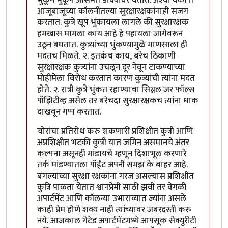
भुंकून भुंकून आसमंत डोक्यावर घेतात. अश्या वेळी ते
आजूबाजूच्या कॉलनीतल्या सुरक्षारक्षकांनाही सजग
करतात. कुत्रे खूप भुंकायला लागले की सुरक्षारक्षक
हमखास मामला काय आहे हे पहायला जागेवरून
उठून बघतात. कुत्र्यांच्या भुंकण्यामुळे माणसाला ही
मदतच मिळते. २. इतकंच काय, बरेच ठिकाणी
सुरक्षारक्षक कुत्र्यांना उचलून दूर नेवून टाकण्याच्या
मोहीमेला विरोध करतात कारण कुत्र्यांची त्यांना मदत
होते. २. रात्री कुत्रे भुंकत रहाण्याचा सिग्नल जर फॉल्स
पॉझिटीव्ह असेल तर बरेचदा सुरक्षारक्षकच त्यांना धाक
दाखवून गप्प करतात.
चोरांचा प्रतिरोध करु शकणारी प्रशिक्षीत कुत्री आणि
अप्रशिक्षीत भटकी कुत्री यात जमिन असमानचे अंतर
कल्पना असूनही मांडायचे म्हणून दिशाभूल करणारे
तर्क मांडण्यातला पॉईंट अपनी समझ के बाहर आहे.
बंगल्यांच्या सुरक्षा रक्षकांना गरज असल्यास प्रशिक्षीत
कुत्रि पाळता येतात श्वानप्रेमी साठी झवी तर वेगळी
अपार्टमेंट आणि कॉलन्या उभाराव्यात ज्यांना असले
काही प्रेम होणे शक्य नाही त्यांच्यावर जबरदस्ती करु
नये. आजकाल गेटेड अपार्टमेंटमध्ये आपसूक सेक्युरीटी