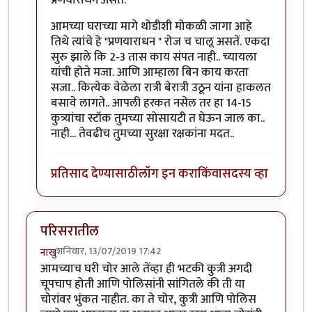
आमच्या घराच्या मागे थोडीशी मोकळी जागा आहे
तिथे त्यांचे हे "प्रणयाराधन " रोज च चालू असतें. एकदा
सुरु झाले कि 2-3 तास काय संपत नाही.. च्यायला
यांची होते मजा. आणि आम्हाला बिन काय करता
सजा.. कित्येक वेळेला रात्री बेरात्री उठून यांना हाकलत
बसावे लागते.. आपली हरकत नसेल तर हा 14-15
कुत्र्यांचा स्टॉक तुमच्या सोसायटी त घेऊन जाल का..
नाही... तेवढीच तुमच्या सुरक्षा रक्षकांना मदत..
प्रतिसाद देण्यासाठी
लॉग इन करा
किंवा
सदस्य व्हा
परिसरातील
शनिवार, 13/07/2019 17:42
नाखु
आमच्याच घरी चोर आले तेंव्हा ही भटकी कुत्री अगदी
चूपचाप होती आणि पोलिसांनी सांगितले की ती या
चोरांवर भुंकत नाहीत. का ते चोर, कुत्री आणि पोलिस