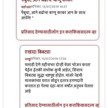
शनिवार, 13/07/2019 16:37
यशोधरा
In reply to
आणि ह्या सगळ्यांत रस्त्यांवर
by
यशोधरा
पैबुवा, आगे बढोच! बाप्पू काका आप के साथ
आयेंगे! *
प्रतिसाद देण्यासाठी
लॉग इन करा
किंवा
सदस्य व्हा
एखादा बिबट्या
शनिवार, 13/07/2019 17:36
नाखु
In reply to
पैबुवा, आगे बढोच! बाप्पू काका
by
यशोधरा
मलाही देणे महीनाभर दोन्ही वेळा भोजन करता
येईल ईतकी शंभरेक कुत्री आहेत, शिवाय
बिबट्या सुद्धा धष्टपुष्ट होईल. मांजरे नेहमी
मालकांच्या घरात सोडून इतरत्र हगणदारी
करतात हा गेल्या दहा-बारा वर्षांत अनुभव घेतला
आहे
प्रतिसाद देण्यासाठी
लॉग इन करा
किंवा
सदस्य व्हा