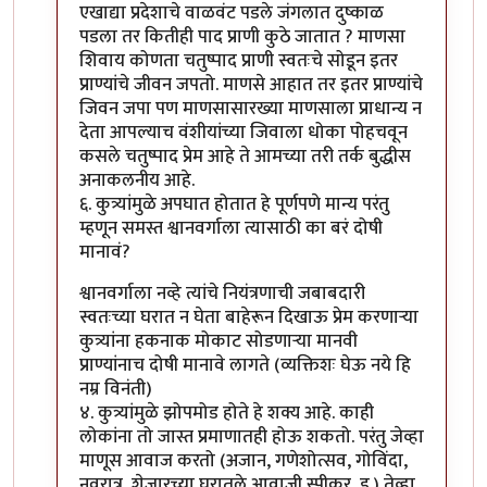
एखाद्या प्रदेशाचे वाळवंट पडले जंगलात दुष्काळ
पडला तर कितीही पाद प्राणी कुठे जातात ? माणसा
शिवाय कोणता चतुष्पाद प्राणी स्वतःचे सोडून इतर
प्राण्यांचे जीवन जपतो. माणसे आहात तर इतर प्राण्यांचे
जिवन जपा पण माणसासारख्या माणसाला प्राधान्य न
देता आपल्याच वंशीयांच्या जिवाला धोका पोहचवून
कसले चतुष्पाद प्रेम आहे ते आमच्या तरी तर्क बुद्धीस
अनाकलनीय आहे.
६. कुत्र्यांमुळे अपघात होतात हे पूर्णपणे मान्य परंतु
म्हणून समस्त श्वानवर्गाला त्यासाठी का बरं दोषी
मानावं?
श्वानवर्गाला नव्हे त्यांचे नियंत्रणाची जबाबदारी
स्वतःच्या घरात न घेता बाहेरून दिखाऊ प्रेम करणार्‍या
कुत्र्यांना हकनाक मोकाट सोडणार्‍या मानवी
प्राण्यांनाच दोषी मानावे लागते (व्यक्तिशः घेऊ नये हि
नम्र विनंती)
४. कुत्र्यांमुळे झोपमोड होते हे शक्य आहे. काही
लोकांना तो जास्त प्रमाणातही होऊ शकतो. परंतु जेव्हा
माणूस आवाज करतो (अजान, गणेशोत्सव, गोविंदा,
नवरात्र, शेजारच्या घरातले आवाजी स्पीकर, इ.) तेव्हा