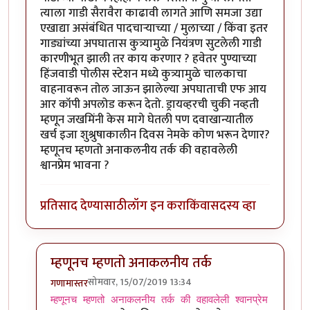
त्याला गाडी सैरावैरा काढावी लागते आणि समजा उद्या
एखाद्या असंबंधित पादचार्‍याच्या / मुलाच्या / किंवा इतर
गाड्यांच्या अपघातास कुत्र्यामुळे नियंत्रण सुटलेली गाडी
कारणीभूत झाली तर काय करणार ? हवेतर पुण्याच्या
हिंजवाडी पोलीस स्टेशन मध्ये कुत्र्यामुळे चालकाचा
वाहनावरून तोल जाऊन झालेल्या अपघाताची एफ आय
आर कॉपी अपलोड करून देतो. ड्रायव्हरची चुकी नव्हती
म्हणून जखमिंनी केस मागे घेतली पण दवाखान्यातील
खर्च इजा शुश्रुषाकालीन दिवस नेमके कोण भरून देणार?
म्हणूनच म्हणतो अनाकलनीय तर्क की वहावलेली
श्वानप्रेम भावना ?
प्रतिसाद देण्यासाठी
लॉग इन करा
किंवा
सदस्य व्हा
म्हणूनच म्हणतो अनाकलनीय तर्क
सोमवार, 15/07/2019 13:34
गणामास्तर
In reply to
अनाकलनीय तर्क की वहावलेली श्वानप्रेम भावना ?
म्हणूनच म्हणतो अनाकलनीय तर्क की वहावलेली श्वानप्रेम