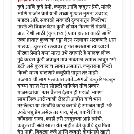
ज्ञानोबाचे पैजार
कुत्रे आणि कुत्रे प्रेमी, कबुतर आणि कबुतर प्रेमी, मांजरे
आणि मार्जार प्रेमी यांनी सध्या पुण्यात नुसता उच्छाद
मांडला आहे. सकाळी सकाळी दुकानातून किलोभर
पारले जी विकत घेउन कुत्री शोधत फिरणारी मंडळी.....
प्रातःविधी साठी (कुत्र्याच्या) एका हातात काठी आणि
एका हातात कुत्र्याचा पट्टा घेउन रस्त्यावर भटकणारे श्वान
मालक.....कुत्तरडे रस्त्यावर हागत असताना त्याच्याशी
मोठ्या प्रेमाने गप्पा मारत उभे रहाणारे हे मालक लोक
पुढे कचरा कुंडी जवळून मात्र नाकाला रुमाल लावुन "सो
डर्टी" असे कुत्र्यालाच सांगत असतात. कबुतरांना किलो
किलो धान्य घालणारे कबुप्रेमी पाहून तर माझी
तळपायाची आग मस्तकात जाते....सगळी कबुतरे पकडून
यांच्या घरात नेउन सोडली पाहिजेत तोच प्रकार
मांजरड्यांचा.. फार वैताग देतात ही मंडळी. आपण
सामाजिक आरोग्याशी खेळतो आहोत याचे भान
नसलेल्या या मंडळींचे काय करावे हे समजत नाही. अरे
एवढे पशु प्रेम असेल तर गाय, म्हैस, बकरी किंवा
कोंबड्या पाळा, काही तरी उपयुक्तता आहे त्यांची.
कबुतराची अंडी खाता येत नाहीत की कुत्रीचे दुध पिता
येत नाही. बिबट्या कुत्रे आणि कबुतरे दोघांनाही खातो