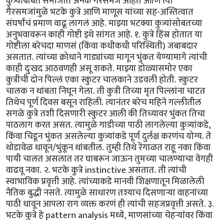
कुत्र्यांबाबत समाजात अनेक गैरसमज आहेत आणि त्या
गैरसमजांमुळे भटके कुत्रे आणि माणूस यांच्या सह-अस्तित्वात
संघर्षांचं प्रमाण वाढू लागलं आहे. माझ्या भटक्या कुत्र्यांसोबतच्या
अनुभवावरून काही गोष्टी इथे सांगत आहे. १. कुत्रे हिंस्र होतात या
गोष्टीला बरेचदा माणसं (किंवा कधीकधी परिस्थिती) जबाबदार
असतात. त्यांच्या क्रोधाने गाड्यांच्या मागून भुंकत येण्यामागे त्यांची
काही दुःखद आठवणही असू शकते. माझ्या डोळ्यासमोर एका
कुत्रीची दोन पिल्लं एका स्कुटर चालकाने उडवली होती. स्कुटर
चालक न थांबता निघून गेला. ती कुत्री तिच्या मृत पिल्लांना चाटत
तिथेच पूर्ण दिवस बसून राहिली. त्यानंतर बरेच महिने गल्लीतील
सगळे कुत्रे तशी दिसणारी स्कुटर आली की तिच्यावर भुंकत तिचा
पाठलाग करत असत. त्यामुळे गाडीच्या पाठी लागलेल्या कुत्र्यांकडे,
किंवा चिडून भुंकत असलेल्या कुत्र्यांकडे पूर्ण दुर्लक्ष करणंच योग्य. ते
थोडावेळ धावून/भुंकून थांबतील. तुम्ही तिथे रेंगाळत राहू नका किंवा
पायी चालत असलात तर घाबरून जाऊन तुमच्या चालण्याचा वेगही
वाढवू नका. २. भटके कुत्रे instinctive असतात. ती त्यांची
स्वाभाविक प्रवृत्ती आहे. त्यांच्याकडे मानवी शिक्षणातून मिळालेली
नैतिक बुद्धी नसते. त्यामुळे साधारण तश्याच दिसणाऱ्या वाहनांच्या
पाठी धावून आपला राग व्यक्त करणं ही त्यांची सहजप्रवृत्ती असते. ३.
भटके कुत्रे हे pattern analysis मध्ये, माणसांच्या चेहऱ्यांंवर किंवा