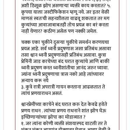
अशी ठिसूळ झोप असणाऱ्या व्यक्ती काय करतात? ५.
कृपया याला जस्टीफिकेशन म्हणू नये. जर इतर वेळी
माणसं स्वतःची सहनशीलता वाढवू शकतात तर मग
कुत्र्यांच्या आवाजाबाबतही तोच प्रयत्न का बरं करता
नाही येणार? कठीण असेल पण नक्की जमेल.
चक्क एका चुकीने दुसर्‍या चुकीचे समर्थन करणयचा
प्रयत्न आहे. सर्व ध्वनी प्रदुषणास जसा प्रतिबंध असावा
तसा श्वान ध्वनी प्रदुषणासही प्रतिबंध असावा. कुत्रा
प्रेमिंनी जाड काचेच्या बंद घरात कुत्र्यांचे आणि बाकी
ध्वनी प्रदुषण करत ध्वनीशांतीचा आनंद जरुर घ्यावा.
ज्यांना ध्वनी प्रदुषणाचा त्रास नको आहे त्यांच्यावर
अन्याय करू नये
३. कुत्रे रात्री अपरात्री गायन करताना आढळतात ते
त्यांचं प्रणयाराधन असतं.
श्वानप्रेमींच्या काचेने बंद घरात करु देत केवढे हवेते
प्रणय राधन . त्यांच्या प्रणय राधनाने शांत झोप घेऊ
इच्छिणार्‍यांच्या झोपा का मोडाव्यात ?
१. जर त्यांना कोणी व्यक्ती संशयास्पद वाटली तर ते