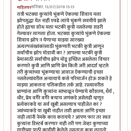
शनिवार, 13/07/2019 15:15
माहितगार
रात्री भटक्या कुत्र्यांचे भुंकणे ऐकल्या शिवाय मला
झोपसुद्धा येत नाही एवढे त्यांचे भुंकणे सवयीचे झाले
होते ह्याचा शोध मला भटकी कुत्री नसलेल्या शहरी
गेल्यावर लागला होता. भटक्या कुत्र्यांचे भुंकणे ऐकल्या
शिवाय झोप न येणार्‍या माझ्या सारख्या
अत्यल्पसंख्यंकांसाठी भुंकणारी भटकी कुत्री आणून
सर्वांचीच झोप मोडावी का ? आपल्या भटकी कुत्री
प्रेमासाठी सर्वांचीच झोप मोडू इच्छित असलेला विचार
करणारे कुत्री आणि प्राणि प्रेम किती जरी आदर्श म्हटले
तरी कुंत्र्यांच्या भूंकण्याचा आवाज ऐकण्याची इच्छा
नसलेल्यांवरील अन्यायाचे कसे परिमार्जन होऊ शकते हे
माझ्या आकलना पलिकडील तर्क आहे. रस्त्यावरील
प्राण्यांना आणि कुत्र्यांना सांभाळून घेण्याचे कौशल्य, धैर्य ,
धीर, प्रेम वगैरे वगैरे बर्‍याच जणंकडे असेलही म्हणून
प्रत्येकाकडे या सर्व खुबी असल्याच पाहीजेत का ?
ज्यांच्याकडे या खुबी नाहीत तशी क्षमता आणि इच्छा
नाही त्यांनी नेमके काय करायचे ? आपण फार तर स्वतः
कुत्र्यांना डिस्टर्ब करणार नाही तरी पण जेव्हा कुणाच्या
गाडीच्या पाठी काहीही केलेले नसताना कुत्रा लागतो