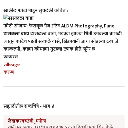
खालील फोटो पाहून सुचलेली कविता:
फोटो सौजन्य: फेसबूक पेज ऑफ ALDM Photography, Pune
ढासळला वाडा
ढासळला वाडा, पडक्या झाल्या भिंती उगवल्या बाभळी
त्यातून काटेच पडती सरकले वासे, खिडक्यांनी जागा सोडल्या दरवाजे
करकरूनी, कड्या कोयंड्या तुटल्या टणक होते जूनेर ल
काव्यरस
villeage
करुण
सह्याद्रीतील शब्दचित्रे - भाग ४
लेखक
स्वच्छंदी_मनोज
यांनी मंगळवार, 02/10/2018 18:52 या दिवशी प्रकाशित केले.