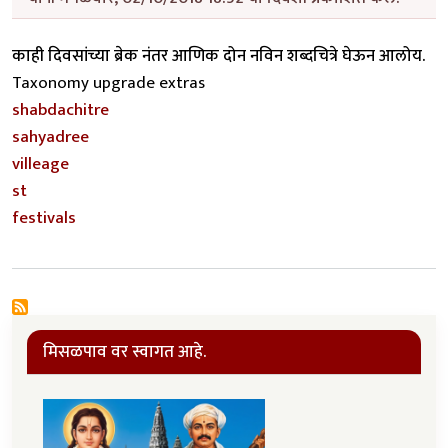
काही दिवसांच्या ब्रेक नंतर आणिक दोन नविन शब्दचित्रे घेऊन आलोय.
Taxonomy upgrade extras
shabdachitre
sahyadree
villeage
st
festivals
मिसळपाव वर स्वागत आहे.