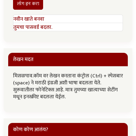
लॉग इन करा
नवीन खाते बनवा
तुमचा पासवर्ड बदला.
लेखन मदत
मिसळपाव.कॉम वर लेखन करताना कंट्रोल (Ctrl) + स्पेसबार
(space) ने मराठी इंग्रजी अशी भाषा बदलता येते.
सुरूवातीला फोनेटिक्स आहे. मात्र तुमच्या खात्याच्या सेटींग
मधून इनस्क्रीप्ट बदलता येईल.
कोण कोण आलंय?