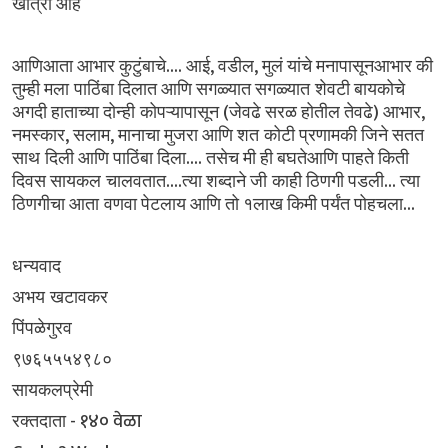
खात्री
आहे
....
,
,
आणिआता
आभार
कुटुंबाचे
आई
वडील
मुलं
यांचे
मनापासूनआभार
की
तुम्ही
मला पाठिंबा
दिलात
आणि
सगळ्यात
सगळ्यात शेवटी
बायकोचे
(
)
,
अगदी
हाताच्या
दोन्ही कोपऱ्यापासून
जेवढे
सरळ
होतील
तेवढे
आभार
,
,
नमस्कार
सलाम
मानाचा
मुजरा
आणि
शत कोटी
प्रणामकी
जिने
सतत
....
साथ दिली
आणि
पाठिंबा
दिला
तसेच
मी
ही
बघतेआणि
पाहते
किती
....
...
दिवस
सायकल चालवतात
त्या
शब्दाने
जी काही
ठिणगी
पडली
त्या
...
ठिणगीचा
आता वणवा
पेटलाय
आणि
तो
१लाख
किमी
पर्यंत
पोहचला
धन्यवाद
अभय खटावकर
पिंपळेगुरव
९७६५५५४९८०
सायकलप्रेमी
- १४० वेळा
रक्तदाता