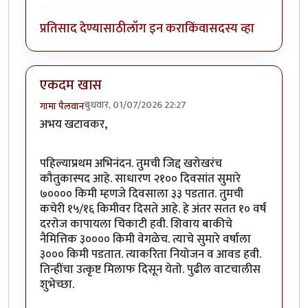
प्रतिसाद देण्यासाठी
लॉग इन करा
किंवा
सदस्य व्हा
एकदम खास
बुधवार, 01/07/2026 22:27
गामा पैलवान
अभय खटावकर,
पहिल्याप्रथम अभिनंदन. तुमची जिद्द खरोखरंच
कौतुकास्पद आहे. साधारण २१०० दिवसांत सुमारे
७०००० किमी म्हणजे दिवसाला ३३ पडतात. तुमची
कचेरी १५/१६ किमीवर दिसते आहे. हे अंतर सतत १० वर्षं
दररोज कापायला चिकाटी हवी. शिवाय बाकीचे
नैमित्तिक ३०००० किमी वेगळेच. त्याचे सुमारे वर्षाला
३००० किमी पडतात. त्याकरिता नियोजन व आवड हवी.
तिन्हींचा उत्कृष्ट मिलाफ दिसून येतो. पुढील वाटचालीस
शुभेच्छा.