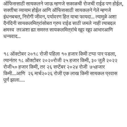
,
ऑफिससाठी
सायकलने
जाऊ
म्हणजे
सकाळची रोजची
राईड
पण
होईल
सक्तीचा
व्यायाम
होईल
आणि
ऑफिससाठी सायकलने
गेले
म्हणजे
,
,
...
इंधनबचत
निरोगी
जीवन
पर्यावरण
हित
याचा
फायदा
त्यामुळे
अशा
दैनंदिनी
सायकलमित्रांसोबत
ग्रुप
राईड
साठी
जमले नाही
त्याबद्दल
क्षमस्व
तरअशा
ह्या
समस्त
सायकलमित्रांचे
खूप
खूप
आभारआणि
...
धन्यवाद
,
१८
ऑक्टोबर
२०१८
रोजी
पहिला १०
हजार
किमी
टप्पा पार
पडला
,
त्यानंतर
१८
ऑक्टोबर
२०२०रोजी
२५
हजार
किमी
३०
जुलै
२०२२
,
रोजी५०
हजार
किमी
तर २६
सप्टेंबर
२०२४
रोजी
७५हजार
....
किमी
आणि
२६
मार्च२०२६
रोजी
एक
लाख किमी
सायकल
प्रवास
.....
पूर्ण
झाला