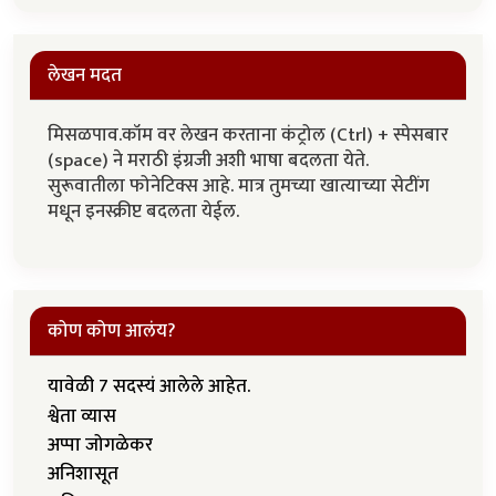
लेखन मदत
मिसळपाव.कॉम वर लेखन करताना कंट्रोल (Ctrl) + स्पेसबार
(space) ने मराठी इंग्रजी अशी भाषा बदलता येते.
सुरूवातीला फोनेटिक्स आहे. मात्र तुमच्या खात्याच्या सेटींग
मधून इनस्क्रीप्ट बदलता येईल.
कोण कोण आलंय?
यावेळी 7 सदस्यं आलेले आहेत.
श्वेता व्यास
अप्पा जोगळेकर
अनिशासूत