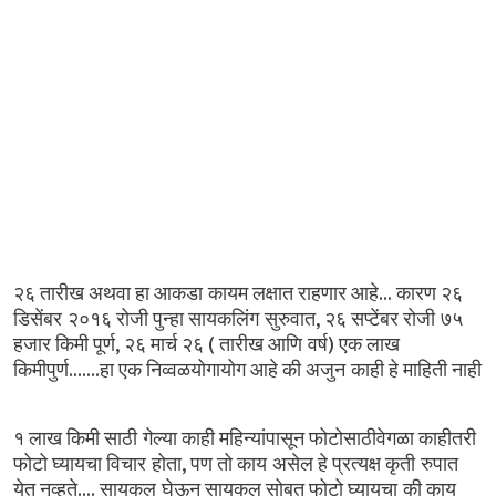
...
२६
तारीख
अथवा
हा
आकडा कायम
लक्षात
राहणार
आहे
कारण
२६
,
डिसेंबर २०१६
रोजी
पुन्हा
सायकलिंग सुरुवात
२६
सप्टेंबर
रोजी ७५
,
(
)
हजार
किमी
पूर्ण
२६
मार्च
२६
तारीख
आणि वर्ष
एक
लाख
.......
किमीपुर्ण
हा
एक
निव्वळयोगायोग
आहे
की
अजुन काही
हे
माहिती
नाही
१
लाख
किमी
साठी गेल्या
काही
महिन्यांपासून
फोटोसाठीवेगळा
काहीतरी
,
फोटो
घ्यायचा
विचार होता
पण
तो
काय असेल
हे
प्रत्यक्ष
कृती रुपात
....
येत
नव्हते
सायकल घेऊन
सायकल
सोबत
फोटो
घ्यायचा की
काय