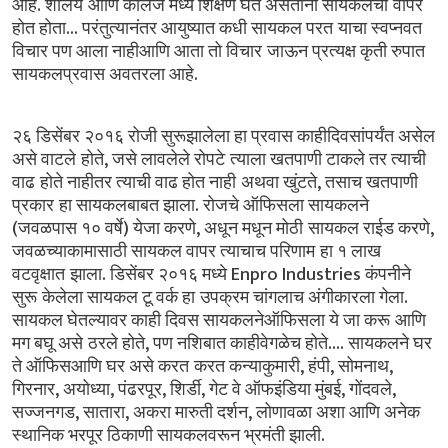
.
आहे
शालेय आणि
कॉलेज
मध्ये
शिक्षण
घेत
असताना
सायकलचा वापर
...
होत
होता
परंतुत्यानंतर
आयुष्यात
कधी
सायकल
परत याचा
स्वप्नवत
विचार
पण
आला
नाहीआणि
आता
तो
विचार जाऊन
प्रत्यक्ष
कृती
रुपात
.
सायकलप्रवास
अवतरला
आहे
२६
डिसेंबर
२०१६
रोजी
सुरूझालेला
हा
प्रवास
काहीदिवसांपर्यंत
असेल
,
असे
वाटले होते
जसे
लावलेले
रोपटे त्याला
खतपाणी
टाकले
तर
त्याची
,
वाढ होते
नाहीतर
त्याची
वाढ
होत
नाही अथवा
खुंटते
तसाच
खतपाणी
.
प्रकार हा
सायकलबाबत
झाला
रोजचे
ऑफिसला
सायकलने
(
)
,
,
जवळपास
१०
वर्षे
येजा
करणे
अधून
मधून
मोठी सायकल
राईड
करणे
जवळच्याकामासाठी
सायकल
वापर
त्याचाच
परिणाम हा
१
लाख
.
Enpro Industries
वटवृक्षात झाला
डिसेंबर
२०१६
मध्ये
कंपनीने
.
सुरू केलेला
सायकल
टू
वर्क
हा उपक्रम
चांगलाच
अंगीकारला
गेला
सायकल
घेतल्यावर
काही
दिवस
सायकलनेऑफिसला
ये
जा
करू आणि
,
....
मग
बघू
असे ठरले
होते
पण
नशिबात
काहीवेगळेच
होते
सायकलने
घर
,
,
,
ते
ऑफिसआणि
घर
असे
करत करत
कन्याकुमारी
हंपी
सोमनाथ
,
,
,
,
,
,
गिरनार
अयोध्या
पंढरपूर
शिर्डी
गेट
वे
ऑफइंडिया
मुंबई
गोंदवले
,
,
,
सज्जनगड
सातारा
अकरा
मारुती
दर्शन
लोणावळा
अशा
आणि
अनेक
.
स्थानिक
भरपूर
ठिकाणी
सायकलवरून
भ्रमंती
झाली