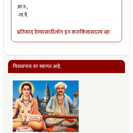
आ.न.,
-गा.पै.
प्रतिसाद देण्यासाठी
लॉग इन करा
किंवा
सदस्य व्हा
मिसळपाव वर स्वागत आहे.