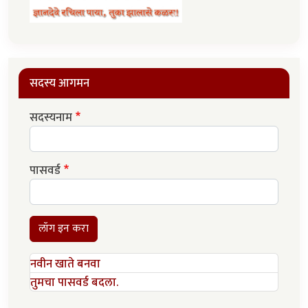
सदस्य आगमन
सदस्यनाम
पासवर्ड
लॉग इन करा
नवीन खाते बनवा
तुमचा पासवर्ड बदला.