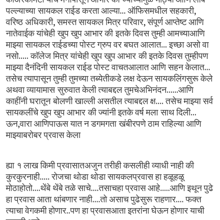
...
,
पल्ल्याच्या सायकल
राईड
करता
आल्या
ऑफिसमधील
सहकारी
,
,
वरिष्ठ
अधिकारी
समस्त
सायकल
मित्र
परिवार
संपूर्ण
आप्तेष्ट
आणि
नातेवाईक
यांचेही खुप
खुप
आभार
की इतके
दिवस
तुम्ही
आमच्याआणि
...
माझ्या
सायकल
राईडच्या
पोस्ट
ग्रुप
वर
बघत
आलात
इच्छा
असो
वा
.....
नसो
कॉलेज
मित्र
यांचेही
खुप
खुप
आभार की
इतके
दिवस
तुम्हीपण
...
माझ्या
दैनंदिनी
सायकल
राईड
पोस्ट
वाचतआलात
आणि
सहन
केलात
तसेच
त्यापासून
तुम्ही
तुमच्या
तब्येतीकडे
लक्ष
देऊन
सायकलिंगसुरू
केले
......
अथवा
व्यायामास सुरुवात
केली
त्याबद्दल
तुमचेअभिनंदन
आणि
....
काहींनी
घरातून बोलणी
खाल्ली
असतील
त्याबद्दल
क्ष
तसेच
माझ्या
सर्व
...
सायकलींचे
खुप
खुप
आभार की
ज्यांनी
इतके
वर्ष
मला साथ
दिली
,
ऊन
वारा
आणिपाऊस
यात
न
डगमगता खंबीरपणे
ठाम
राहिल्या
आणि
माझ्याबरोबर
प्रवास
केला
ह्या १
लाख
किमी
प्रवासातअजुन
तरीही
कसलीही
व्याधी
नाही
की
.....
कुरकुरनाही
रोजचा
थोडा
थोडा
सायकलप्रवास
हा
हळूहळू
....
....
.....
मोठाहोतो
थेंबे
थेंबे
तळे
साचे
तसाचहा
प्रवास
आहे
आणि
इथून
पुढे
....
....
हा
प्रवास
आता
थांबणार
नाही
तो
असाच
पुढेसुरू
राहणार
फक्त
..
त्याचा
वेगकमी
होणार
पण
हा
प्रवासआता
इतरांना
घेऊन
होणार
याची