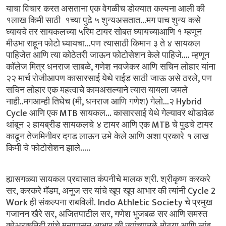
याचा
विचार करत
असताना
एक
वेगळीच
डोक्यात कल्पना
आली
की
...
१लाख
किमी
साठी
१च्या
पुढे
५
शुन्यअसतात
मग
पाच
शुन्य कसे
घ्यायचे
तर
सायकलच्या
५रिम
टायर
सोबत
घ्यायच्याआणि
१
म्हणून
...
मीउभा
राहून
फोटो
घ्यायचा
पण त्यासाठी
किमान
३
ते
४ सायकल
....
पाहिजेत
आणि
त्या
कोठेतरी जाऊन
फोटोसेशन
केले
पाहिजे
म्हणून
,
कॉलेज
मित्र
धनराज
साबळे
गणेश
नवजेकर
आणि सचिन
लोहार
यांना
,
२२
मार्च
रोजीआपण
कासारसाई
येथे
राईड
साठी जाऊ
असे
ठरले
पण
सचिन
लोहार
एक
महत्वाचे
कामअसल्याने
त्यास
यायला
जमले
..
(
,
)
...
Hybrid
नाही
मगआम्ही
तिघेच
मी
धनराज
आणि गणेश
गेलो
२
Cycle
MTB
...
आणि
एक
सायकल
कासारसाई
येथे
गेल्यावर
थोडावेळ
MTB
थांबून
२
हायब्रीड
सायकलचे ४
टायर
आणि
एक
चे
पुढचे
टायर
काढून
तेजमिनीवर
दगड
लाऊन
उभे केले
आणि
अशा
प्रकारे १
लाख
.....
किमी
चे फोटोसेशन
झाले
.
ह्यासगळ्या
सायकल
प्रवासात
कंपनीचे
मालक
श्री
श्रीकृष्ण करकरे
,
,
Cycle 2
सर
करकरे
मॅडम
अनुज
सर
यांचे
खूप खूप
आभार
की
त्यांनी
Work
. Indo Athletic Society
ही
संकल्पना
राबविली
चे
प्रमुख
,
,
गजानन
खैरे
सर
अजितपाटील
सर
गणेश
भुजबळ सर
आणि
समस्त
कोअरकमिटी
यांचे
मनापासून
आभार
की
ज्यांच्यामुळे मोठ्या
आणि
लांब