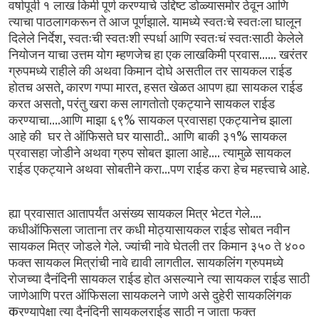
वर्षापूर्वी
१ लाख
किमी
पूर्ण
करण्याचे उद्दिष्ट
डोळ्यासमोर
ठेवून
आणि
.
त्याचा
पाठलागकरून
ते
आज
पूर्णझाले
यामध्ये
स्वतःचे
स्वतःला
घालून
,
दिलेले
निर्देश
स्वतःची
स्वतःशी
स्पर्धा
आणि
स्वतःचं
स्वतःसाठी केलेले
......
नियोजन
याचा
उत्तम
योग म्हणजेच
हा
एक
लाखकिमी
प्रवास
खरंतर
ग्रुपमध्ये
राहीले
की
अथवा
किमान दोघे
असतील
तर
सायकल
राईड
,
,
होतच
असते
कारण
गप्पा
मारत
हसत
खेळत
आपण
ह्या सायकल
राईड
,
करत
असतो
परंतु
खरा
कस
लागतोतो
एकट्याने
सायकल
राईड
....
%
करण्याचा
आणि माझा
६९
सायकल
प्रवासहा
एकट्यानेच
झाला
..
%
आहे
की
घर
ते
ऑफिसते
घर
यासाठी
आणि बाकी
३१
सायकल
....
प्रवासहा
जोडीने
अथवा
ग्रुप
सोबत झाला
आहे
त्यामुळे
सायकल
...
.
राईड
एकट्याने
अथवा सोबतीने
करा
पण
राईड
करा हेच
महत्त्वाचे
आहे
....
ह्या प्रवासात
आतापर्यंत
असंख्य
सायकल
मित्र
भेटत
गेले
कधीऑफिसला
जाताना
तर
कधी
मोठ्यासायकल
राईड
सोबत
नवीन
.
सायकल
मित्र
जोडले
गेले
ज्यांची
नावे
घेतली
तर किमान
३५०
ते
४००
.
फक्त
सायकल
मित्रांची
नावे
द्यावी
लागतील
सायकलिंग
ग्रुपमध्ये
रोजच्या
दैनंदिनी
सायकल
राईड
होत
असल्याने त्या
सायकल
राईड
साठी
जाणेआणि
परत
ऑफिसला
सायकलने जाणे
असे
दुहेरी
सायकलिंगक
क
रण्यापेक्षा
त्या
दैनंदिनी
सायकलराईड
साठी
न
जाता फक्त