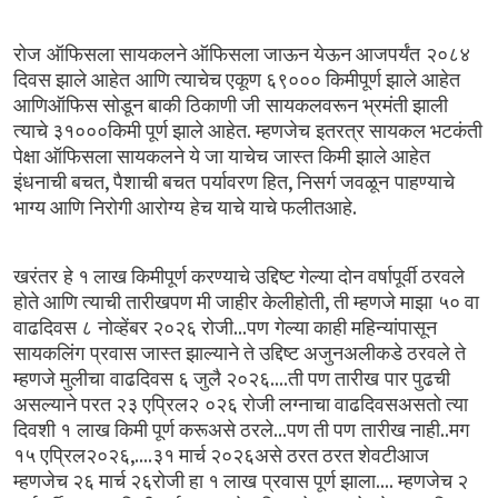
रोज ऑफिसला
सायकलने
ऑफिसला
जाऊन
येऊन
आजपर्यंत २०८४
दिवस
झाले
आहेत आणि
त्याचेच
एकूण
६९०००
किमीपूर्ण
झाले
आहेत
आणिऑफिस
सोडून
बाकी
ठिकाणी
जी सायकलवरून
भ्रमंती
झाली
.
त्याचे
३१०००किमी
पूर्ण
झाले
आहेत
म्हणजेच इतरत्र
सायकल
भटकंती
पेक्षा
ऑफिसला
सायकलने
ये
जा
याचेच जास्त
किमी
झाले
आहेत
,
,
इंधनाची
बचत
पैशाची
बचत पर्यावरण
हित
निसर्ग
जवळून पाहण्याचे
.
भाग्य
आणि
निरोगी
आरोग्य हेच
याचे
याचे
फलीतआहे
खरंतर हे
१
लाख
किमीपूर्ण
करण्याचे
उद्दिष्ट
गेल्या
दोन
वर्षापूर्वी
ठरवले
,
होते
आणि
त्याची
तारीखपण
मी
जाहीर
केलीहोती
ती
म्हणजे
माझा ५०
वा
...
वाढदिवस
८ नोव्हेंबर
२०२६
रोजी
पण गेल्या
काही
महिन्यांपासून
सायकलिंग प्रवास
जास्त
झाल्याने
ते
उद्दिष्ट
अजुनअलीकडे
ठरवले
ते
....
म्हणजे
मुलीचा वाढदिवस
६
जुलै
२०२६
ती
पण
तारीख पार
पुढची
असल्याने
परत
२३
एप्रिल२ ०२६
रोजी
लग्नाचा
वाढदिवसअसतो
त्या
...
..
दिवशी
१ लाख
किमी
पूर्ण
करूअसे
ठरले
पण
ती
पण तारीख
नाही
मग
,....
१५
एप्रिल२०२६
३१
मार्च
२०२६असे
ठरत
ठरत
शेवटीआज
....
म्हणजेच
२६
मार्च
२६रोजी
हा
१
लाख प्रवास
पूर्ण
झाला
म्हणजेच
२