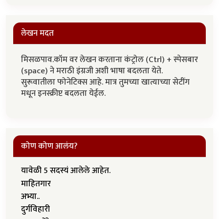
लेखन मदत
मिसळपाव.कॉम वर लेखन करताना कंट्रोल (Ctrl) + स्पेसबार
(space) ने मराठी इंग्रजी अशी भाषा बदलता येते.
सुरूवातीला फोनेटिक्स आहे. मात्र तुमच्या खात्याच्या सेटींग
मधून इनस्क्रीप्ट बदलता येईल.
कोण कोण आलंय?
यावेळी 5 सदस्यं आलेले आहेत.
माहितगार
अभ्या..
दुर्गविहारी