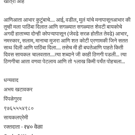
खात्री
आहे
....
,
,
आणिआता
आभार
कुटुंबाचे
आई
वडील
मुलं
यांचे
मनापासूनआभार
की
तुम्ही
मला पाठिंबा
दिलात
आणि
सगळ्यात
सगळ्यात शेवटी
बायकोचे
(
)
,
अगदी
हाताच्या
दोन्ही कोपऱ्यापासून
जेवढे
सरळ
होतील
तेवढे
आभार
,
,
नमस्कार
सलाम
मानाचा
मुजरा
आणि
शत कोटी
प्रणामकी
जिने
सतत
....
साथ दिली
आणि
पाठिंबा
दिला
तसेच
मी
ही
बघतेआणि
पाहते
किती
....
...
दिवस
सायकल चालवतात
त्या
शब्दाने
जी काही
ठिणगी
पडली
त्या
...
ठिणगीचा
आता वणवा
पेटलाय
आणि
तो
१लाख
किमी
पर्यंत
पोहचला
धन्यवाद
अभय खटावकर
पिंपळेगुरव
९७६५५५४९८०
सायकलप्रेमी
- १४० वेळा
रक्तदाता