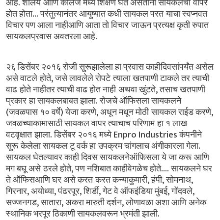
.
आहे
शालेय आणि
कॉलेज
मध्ये
शिक्षण
घेत
असताना
सायकलचा वापर
...
होत
होता
परंतुत्यानंतर
आयुष्यात
कधी
सायकल
परत याचा
स्वप्नवत
विचार
पण
आला
नाहीआणि
आता
तो
विचार जाऊन
प्रत्यक्ष
कृती
रुपात
.
सायकलप्रवास
अवतरला
आहे
२६
डिसेंबर
२०१६
रोजी
सुरूझालेला
हा
प्रवास
काहीदिवसांपर्यंत
असेल
,
असे
वाटले होते
जसे
लावलेले
रोपटे त्याला
खतपाणी
टाकले
तर
त्याची
,
वाढ होते
नाहीतर
त्याची
वाढ
होत
नाही अथवा
खुंटते
तसाच
खतपाणी
.
प्रकार हा
सायकलबाबत
झाला
रोजचे
ऑफिसला
सायकलने
(
)
,
,
जवळपास
१०
वर्षे
येजा
करणे
अधून
मधून
मोठी सायकल
राईड
करणे
जवळच्याकामासाठी
सायकल
वापर
त्याचाच
परिणाम हा
१
लाख
.
Enpro Industries
वटवृक्षात झाला
डिसेंबर
२०१६
मध्ये
कंपनीने
.
सुरू केलेला
सायकल
टू
वर्क
हा उपक्रम
चांगलाच
अंगीकारला
गेला
सायकल
घेतल्यावर
काही
दिवस
सायकलनेऑफिसला
ये
जा
करू आणि
,
....
मग
बघू
असे ठरले
होते
पण
नशिबात
काहीवेगळेच
होते
सायकलने
घर
,
,
,
ते
ऑफिसआणि
घर
असे
करत करत
कन्याकुमारी
हंपी
सोमनाथ
,
,
,
,
,
,
गिरनार
अयोध्या
पंढरपूर
शिर्डी
गेट
वे
ऑफइंडिया
मुंबई
गोंदवले
,
,
,
सज्जनगड
सातारा
अकरा
मारुती
दर्शन
लोणावळा
अशा
आणि
अनेक
.
स्थानिक
भरपूर
ठिकाणी
सायकलवरून
भ्रमंती
झाली