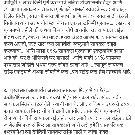
वर्षापूर्वी
१ लाख
किमी
पूर्ण
करण्याचे उद्दिष्ट
डोळ्यासमोर
ठेवून
आणि
.
त्याचा
पाठलागकरून
ते
आज
पूर्णझाले
यामध्ये
स्वतःचे
स्वतःला
घालून
,
दिलेले
निर्देश
स्वतःची
स्वतःशी
स्पर्धा
आणि
स्वतःचं
स्वतःसाठी केलेले
......
नियोजन
याचा
उत्तम
योग म्हणजेच
हा
एक
लाखकिमी
प्रवास
खरंतर
ग्रुपमध्ये
राहीले
की
अथवा
किमान दोघे
असतील
तर
सायकल
राईड
,
,
होतच
असते
कारण
गप्पा
मारत
हसत
खेळत
आपण
ह्या सायकल
राईड
,
करत
असतो
परंतु
खरा
कस
लागतोतो
एकट्याने
सायकल
राईड
....
%
करण्याचा
आणि माझा
६९
सायकल
प्रवासहा
एकट्यानेच
झाला
..
%
आहे
की
घर
ते
ऑफिसते
घर
यासाठी
आणि बाकी
३१
सायकल
....
प्रवासहा
जोडीने
अथवा
ग्रुप
सोबत झाला
आहे
त्यामुळे
सायकल
...
.
राईड
एकट्याने
अथवा सोबतीने
करा
पण
राईड
करा हेच
महत्त्वाचे
आहे
....
ह्या प्रवासात
आतापर्यंत
असंख्य
सायकल
मित्र
भेटत
गेले
कधीऑफिसला
जाताना
तर
कधी
मोठ्यासायकल
राईड
सोबत
नवीन
.
सायकल
मित्र
जोडले
गेले
ज्यांची
नावे
घेतली
तर किमान
३५०
ते
४००
.
फक्त
सायकल
मित्रांची
नावे
द्यावी
लागतील
सायकलिंग
ग्रुपमध्ये
रोजच्या
दैनंदिनी
सायकल
राईड
होत
असल्याने त्या
सायकल
राईड
साठी
जाणेआणि
परत
ऑफिसला
सायकलने जाणे
असे
दुहेरी
सायकलिंगक
क
रण्यापेक्षा
त्या
दैनंदिनी
सायकलराईड
साठी
न
जाता फक्त