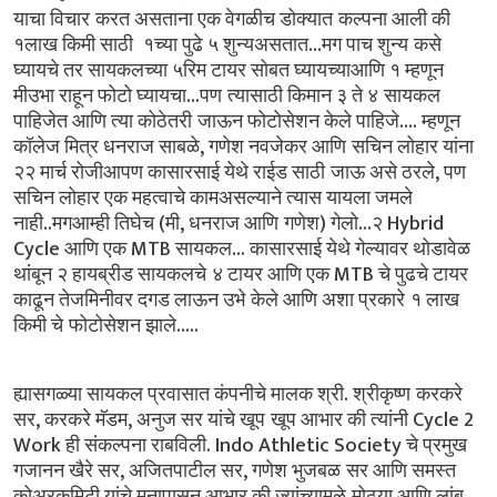
याचा
विचार करत
असताना
एक
वेगळीच
डोक्यात कल्पना
आली
की
...
१लाख
किमी
साठी
१च्या
पुढे
५
शुन्यअसतात
मग
पाच
शुन्य कसे
घ्यायचे
तर
सायकलच्या
५रिम
टायर
सोबत
घ्यायच्याआणि
१
म्हणून
...
मीउभा
राहून
फोटो
घ्यायचा
पण त्यासाठी
किमान
३
ते
४ सायकल
....
पाहिजेत
आणि
त्या
कोठेतरी जाऊन
फोटोसेशन
केले
पाहिजे
म्हणून
,
कॉलेज
मित्र
धनराज
साबळे
गणेश
नवजेकर
आणि सचिन
लोहार
यांना
,
२२
मार्च
रोजीआपण
कासारसाई
येथे
राईड
साठी जाऊ
असे
ठरले
पण
सचिन
लोहार
एक
महत्वाचे
कामअसल्याने
त्यास
यायला
जमले
..
(
,
)
...
Hybrid
नाही
मगआम्ही
तिघेच
मी
धनराज
आणि गणेश
गेलो
२
Cycle
MTB
...
आणि
एक
सायकल
कासारसाई
येथे
गेल्यावर
थोडावेळ
MTB
थांबून
२
हायब्रीड
सायकलचे ४
टायर
आणि
एक
चे
पुढचे
टायर
काढून
तेजमिनीवर
दगड
लाऊन
उभे केले
आणि
अशा
प्रकारे १
लाख
.....
किमी
चे फोटोसेशन
झाले
.
ह्यासगळ्या
सायकल
प्रवासात
कंपनीचे
मालक
श्री
श्रीकृष्ण करकरे
,
,
Cycle 2
सर
करकरे
मॅडम
अनुज
सर
यांचे
खूप खूप
आभार
की
त्यांनी
Work
. Indo Athletic Society
ही
संकल्पना
राबविली
चे
प्रमुख
,
,
गजानन
खैरे
सर
अजितपाटील
सर
गणेश
भुजबळ सर
आणि
समस्त
कोअरकमिटी
यांचे
मनापासून
आभार
की
ज्यांच्यामुळे मोठ्या
आणि
लांब