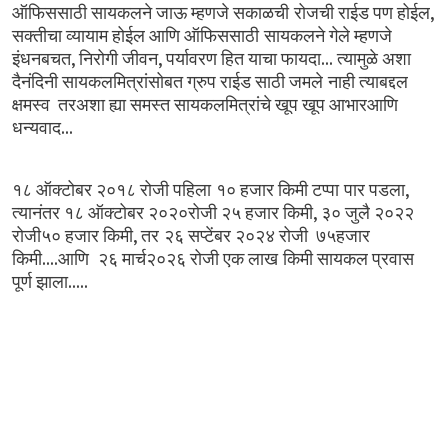
,
ऑफिससाठी
सायकलने
जाऊ
म्हणजे
सकाळची रोजची
राईड
पण
होईल
सक्तीचा
व्यायाम
होईल
आणि
ऑफिससाठी सायकलने
गेले
म्हणजे
,
,
...
इंधनबचत
निरोगी
जीवन
पर्यावरण
हित
याचा
फायदा
त्यामुळे
अशा
दैनंदिनी
सायकलमित्रांसोबत
ग्रुप
राईड
साठी
जमले नाही
त्याबद्दल
क्षमस्व
तरअशा
ह्या
समस्त
सायकलमित्रांचे
खूप
खूप
आभारआणि
...
धन्यवाद
,
१८
ऑक्टोबर
२०१८
रोजी
पहिला १०
हजार
किमी
टप्पा पार
पडला
,
त्यानंतर
१८
ऑक्टोबर
२०२०रोजी
२५
हजार
किमी
३०
जुलै
२०२२
,
रोजी५०
हजार
किमी
तर २६
सप्टेंबर
२०२४
रोजी
७५हजार
....
किमी
आणि
२६
मार्च२०२६
रोजी
एक
लाख किमी
सायकल
प्रवास
.....
पूर्ण
झाला