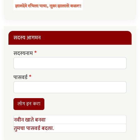
सदस्य आगमन
सदस्यनाम
पासवर्ड
लॉग इन करा
नवीन खाते बनवा
तुमचा पासवर्ड बदला.