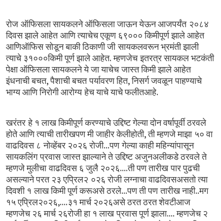
रोज ऑफिसला
सायकलने
ऑफिसला
जाऊन
येऊन
आजपर्यंत २०८४
दिवस
झाले
आहेत आणि
त्याचेच
एकूण
६९०००
किमीपूर्ण
झाले
आहेत
आणिऑफिस
सोडून
बाकी
ठिकाणी
जी सायकलवरून
भ्रमंती
झाली
.
त्याचे
३१०००किमी
पूर्ण
झाले
आहेत
म्हणजेच इतरत्र
सायकल
भटकंती
पेक्षा
ऑफिसला
सायकलने
ये
जा
याचेच जास्त
किमी
झाले
आहेत
,
,
इंधनाची
बचत
पैशाची
बचत पर्यावरण
हित
निसर्ग
जवळून पाहण्याचे
.
भाग्य
आणि
निरोगी
आरोग्य हेच
याचे
याचे
फलीतआहे
खरंतर हे
१
लाख
किमीपूर्ण
करण्याचे
उद्दिष्ट
गेल्या
दोन
वर्षापूर्वी
ठरवले
,
होते
आणि
त्याची
तारीखपण
मी
जाहीर
केलीहोती
ती
म्हणजे
माझा ५०
वा
...
वाढदिवस
८ नोव्हेंबर
२०२६
रोजी
पण गेल्या
काही
महिन्यांपासून
सायकलिंग प्रवास
जास्त
झाल्याने
ते
उद्दिष्ट
अजुनअलीकडे
ठरवले
ते
....
म्हणजे
मुलीचा वाढदिवस
६
जुलै
२०२६
ती
पण
तारीख पार
पुढची
असल्याने
परत
२३
एप्रिल२ ०२६
रोजी
लग्नाचा
वाढदिवसअसतो
त्या
...
..
दिवशी
१ लाख
किमी
पूर्ण
करूअसे
ठरले
पण
ती
पण तारीख
नाही
मग
,....
१५
एप्रिल२०२६
३१
मार्च
२०२६असे
ठरत
ठरत
शेवटीआज
....
म्हणजेच
२६
मार्च
२६रोजी
हा
१
लाख प्रवास
पूर्ण
झाला
म्हणजेच
२