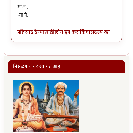
आ.न.,
-गा.पै.
प्रतिसाद देण्यासाठी
लॉग इन करा
किंवा
सदस्य व्हा
मिसळपाव वर स्वागत आहे.