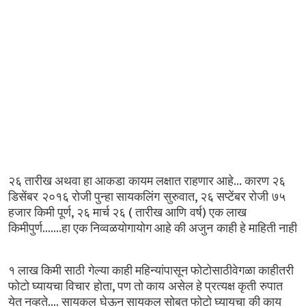
...
२६
तारीख
अथवा
हा
आकडा कायम
लक्षात
राहणार
आहे
कारण
२६
,
डिसेंबर २०१६
रोजी
पुन्हा
सायकलिंग सुरुवात
२६
सप्टेंबर
रोजी ७५
,
(
)
हजार
किमी
पूर्ण
२६
मार्च
२६
तारीख
आणि वर्ष
एक
लाख
.......
किमीपुर्ण
हा
एक
निव्वळयोगायोग
आहे
की
अजुन काही
हे
माहिती
नाही
१
लाख
किमी
साठी गेल्या
काही
महिन्यांपासून
फोटोसाठीवेगळा
काहीतरी
,
फोटो
घ्यायचा
विचार होता
पण
तो
काय असेल
हे
प्रत्यक्ष
कृती रुपात
....
येत
नव्हते
सायकल घेऊन
सायकल
सोबत
फोटो
घ्यायचा की
काय