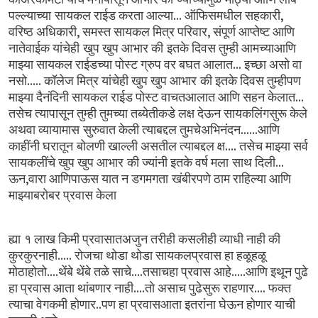
...
,
पल्ल्याच्या सायकल
राईड
करता
आल्या
ऑफिसमधील
सहकारी
,
,
वरिष्ठ
अधिकारी
समस्त
सायकल
मित्र
परिवार
संपूर्ण
आप्तेष्ट
आणि
नातेवाईक
यांचेही खुप
खुप
आभार
की इतके
दिवस
तुम्ही
आमच्याआणि
...
माझ्या
सायकल
राईडच्या
पोस्ट
ग्रुप
वर
बघत
आलात
इच्छा
असो
वा
.....
नसो
कॉलेज
मित्र
यांचेही
खुप
खुप
आभार की
इतके
दिवस
तुम्हीपण
...
माझ्या
दैनंदिनी
सायकल
राईड
पोस्ट
वाचतआलात
आणि
सहन
केलात
तसेच
त्यापासून
तुम्ही
तुमच्या
तब्येतीकडे
लक्ष
देऊन
सायकलिंगसुरू
केले
......
अथवा
व्यायामास सुरुवात
केली
त्याबद्दल
तुमचेअभिनंदन
आणि
....
काहींनी
घरातून बोलणी
खाल्ली
असतील
त्याबद्दल
क्ष
तसेच
माझ्या
सर्व
...
सायकलींचे
खुप
खुप
आभार की
ज्यांनी
इतके
वर्ष
मला साथ
दिली
,
ऊन
वारा
आणिपाऊस
यात
न
डगमगता खंबीरपणे
ठाम
राहिल्या
आणि
माझ्याबरोबर
प्रवास
केला
ह्या १
लाख
किमी
प्रवासातअजुन
तरीही
कसलीही
व्याधी
नाही
की
.....
कुरकुरनाही
रोजचा
थोडा
थोडा
सायकलप्रवास
हा
हळूहळू
....
....
.....
मोठाहोतो
थेंबे
थेंबे
तळे
साचे
तसाचहा
प्रवास
आहे
आणि
इथून
पुढे
....
....
हा
प्रवास
आता
थांबणार
नाही
तो
असाच
पुढेसुरू
राहणार
फक्त
..
त्याचा
वेगकमी
होणार
पण
हा
प्रवासआता
इतरांना
घेऊन
होणार
याची