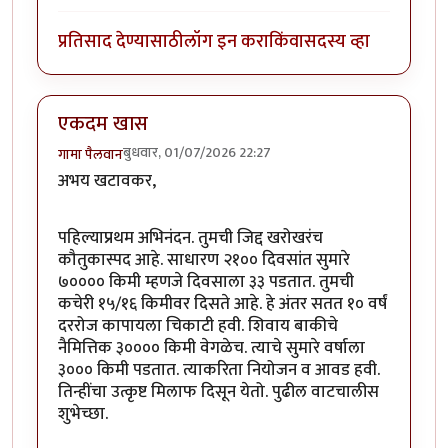
प्रतिसाद देण्यासाठी
लॉग इन करा
किंवा
सदस्य व्हा
एकदम खास
बुधवार, 01/07/2026 22:27
गामा पैलवान
अभय खटावकर,
पहिल्याप्रथम अभिनंदन. तुमची जिद्द खरोखरंच
कौतुकास्पद आहे. साधारण २१०० दिवसांत सुमारे
७०००० किमी म्हणजे दिवसाला ३३ पडतात. तुमची
कचेरी १५/१६ किमीवर दिसते आहे. हे अंतर सतत १० वर्षं
दररोज कापायला चिकाटी हवी. शिवाय बाकीचे
नैमित्तिक ३०००० किमी वेगळेच. त्याचे सुमारे वर्षाला
३००० किमी पडतात. त्याकरिता नियोजन व आवड हवी.
तिन्हींचा उत्कृष्ट मिलाफ दिसून येतो. पुढील वाटचालीस
शुभेच्छा.