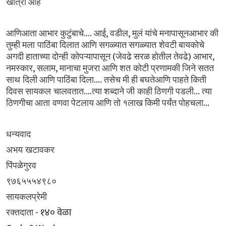
खात्री
आहे
....
,
,
आणिआता
आभार
कुटुंबाचे
आई
वडील
मुलं
यांचे
मनापासूनआभार
की
तुम्ही
मला पाठिंबा
दिलात
आणि
सगळ्यात
सगळ्यात शेवटी
बायकोचे
(
)
,
अगदी
हाताच्या
दोन्ही कोपऱ्यापासून
जेवढे
सरळ
होतील
तेवढे
आभार
,
,
नमस्कार
सलाम
मानाचा
मुजरा
आणि
शत कोटी
प्रणामकी
जिने
सतत
....
साथ दिली
आणि
पाठिंबा
दिला
तसेच
मी
ही
बघतेआणि
पाहते
किती
....
...
दिवस
सायकल चालवतात
त्या
शब्दाने
जी काही
ठिणगी
पडली
त्या
...
ठिणगीचा
आता वणवा
पेटलाय
आणि
तो
१लाख
किमी
पर्यंत
पोहचला
धन्यवाद
अभय खटावकर
पिंपळेगुरव
९७६५५५४९८०
सायकलप्रेमी
- १४० वेळा
रक्तदाता