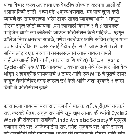
याचा
विचार करत
असताना
एक
वेगळीच
डोक्यात कल्पना
आली
की
...
१लाख
किमी
साठी
१च्या
पुढे
५
शुन्यअसतात
मग
पाच
शुन्य कसे
घ्यायचे
तर
सायकलच्या
५रिम
टायर
सोबत
घ्यायच्याआणि
१
म्हणून
...
मीउभा
राहून
फोटो
घ्यायचा
पण त्यासाठी
किमान
३
ते
४ सायकल
....
पाहिजेत
आणि
त्या
कोठेतरी जाऊन
फोटोसेशन
केले
पाहिजे
म्हणून
,
कॉलेज
मित्र
धनराज
साबळे
गणेश
नवजेकर
आणि सचिन
लोहार
यांना
,
२२
मार्च
रोजीआपण
कासारसाई
येथे
राईड
साठी जाऊ
असे
ठरले
पण
सचिन
लोहार
एक
महत्वाचे
कामअसल्याने
त्यास
यायला
जमले
..
(
,
)
...
Hybrid
नाही
मगआम्ही
तिघेच
मी
धनराज
आणि गणेश
गेलो
२
Cycle
MTB
...
आणि
एक
सायकल
कासारसाई
येथे
गेल्यावर
थोडावेळ
MTB
थांबून
२
हायब्रीड
सायकलचे ४
टायर
आणि
एक
चे
पुढचे
टायर
काढून
तेजमिनीवर
दगड
लाऊन
उभे केले
आणि
अशा
प्रकारे १
लाख
.....
किमी
चे फोटोसेशन
झाले
.
ह्यासगळ्या
सायकल
प्रवासात
कंपनीचे
मालक
श्री
श्रीकृष्ण करकरे
,
,
Cycle 2
सर
करकरे
मॅडम
अनुज
सर
यांचे
खूप खूप
आभार
की
त्यांनी
Work
. Indo Athletic Society
ही
संकल्पना
राबविली
चे
प्रमुख
,
,
गजानन
खैरे
सर
अजितपाटील
सर
गणेश
भुजबळ सर
आणि
समस्त
कोअरकमिटी
यांचे
मनापासून
आभार
की
ज्यांच्यामुळे मोठ्या
आणि
लांब