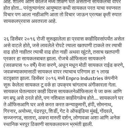
.
आहे
शालेय आणि
कॉलेज
मध्ये
शिक्षण
घेत
असताना
सायकलचा वापर
...
होत
होता
परंतुत्यानंतर
आयुष्यात
कधी
सायकल
परत याचा
स्वप्नवत
विचार
पण
आला
नाहीआणि
आता
तो
विचार जाऊन
प्रत्यक्ष
कृती
रुपात
.
सायकलप्रवास
अवतरला
आहे
२६
डिसेंबर
२०१६
रोजी
सुरूझालेला
हा
प्रवास
काहीदिवसांपर्यंत
असेल
,
असे
वाटले होते
जसे
लावलेले
रोपटे त्याला
खतपाणी
टाकले
तर
त्याची
,
वाढ होते
नाहीतर
त्याची
वाढ
होत
नाही अथवा
खुंटते
तसाच
खतपाणी
.
प्रकार हा
सायकलबाबत
झाला
रोजचे
ऑफिसला
सायकलने
(
)
,
,
जवळपास
१०
वर्षे
येजा
करणे
अधून
मधून
मोठी सायकल
राईड
करणे
जवळच्याकामासाठी
सायकल
वापर
त्याचाच
परिणाम हा
१
लाख
.
Enpro Industries
वटवृक्षात झाला
डिसेंबर
२०१६
मध्ये
कंपनीने
.
सुरू केलेला
सायकल
टू
वर्क
हा उपक्रम
चांगलाच
अंगीकारला
गेला
सायकल
घेतल्यावर
काही
दिवस
सायकलनेऑफिसला
ये
जा
करू आणि
,
....
मग
बघू
असे ठरले
होते
पण
नशिबात
काहीवेगळेच
होते
सायकलने
घर
,
,
,
ते
ऑफिसआणि
घर
असे
करत करत
कन्याकुमारी
हंपी
सोमनाथ
,
,
,
,
,
,
गिरनार
अयोध्या
पंढरपूर
शिर्डी
गेट
वे
ऑफइंडिया
मुंबई
गोंदवले
,
,
,
सज्जनगड
सातारा
अकरा
मारुती
दर्शन
लोणावळा
अशा
आणि
अनेक
.
स्थानिक
भरपूर
ठिकाणी
सायकलवरून
भ्रमंती
झाली