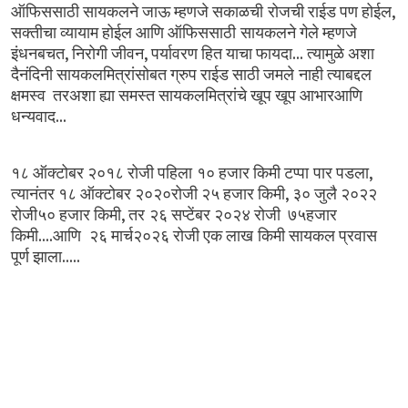
,
ऑफिससाठी
सायकलने
जाऊ
म्हणजे
सकाळची रोजची
राईड
पण
होईल
सक्तीचा
व्यायाम
होईल
आणि
ऑफिससाठी सायकलने
गेले
म्हणजे
,
,
...
इंधनबचत
निरोगी
जीवन
पर्यावरण
हित
याचा
फायदा
त्यामुळे
अशा
दैनंदिनी
सायकलमित्रांसोबत
ग्रुप
राईड
साठी
जमले नाही
त्याबद्दल
क्षमस्व
तरअशा
ह्या
समस्त
सायकलमित्रांचे
खूप
खूप
आभारआणि
...
धन्यवाद
,
१८
ऑक्टोबर
२०१८
रोजी
पहिला १०
हजार
किमी
टप्पा पार
पडला
,
त्यानंतर
१८
ऑक्टोबर
२०२०रोजी
२५
हजार
किमी
३०
जुलै
२०२२
,
रोजी५०
हजार
किमी
तर २६
सप्टेंबर
२०२४
रोजी
७५हजार
....
किमी
आणि
२६
मार्च२०२६
रोजी
एक
लाख किमी
सायकल
प्रवास
.....
पूर्ण
झाला