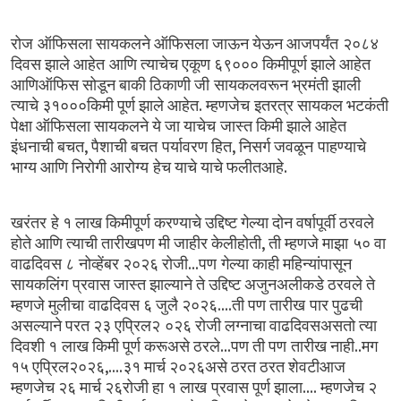
रोज ऑफिसला
सायकलने
ऑफिसला
जाऊन
येऊन
आजपर्यंत २०८४
दिवस
झाले
आहेत आणि
त्याचेच
एकूण
६९०००
किमीपूर्ण
झाले
आहेत
आणिऑफिस
सोडून
बाकी
ठिकाणी
जी सायकलवरून
भ्रमंती
झाली
.
त्याचे
३१०००किमी
पूर्ण
झाले
आहेत
म्हणजेच इतरत्र
सायकल
भटकंती
पेक्षा
ऑफिसला
सायकलने
ये
जा
याचेच जास्त
किमी
झाले
आहेत
,
,
इंधनाची
बचत
पैशाची
बचत पर्यावरण
हित
निसर्ग
जवळून पाहण्याचे
.
भाग्य
आणि
निरोगी
आरोग्य हेच
याचे
याचे
फलीतआहे
खरंतर हे
१
लाख
किमीपूर्ण
करण्याचे
उद्दिष्ट
गेल्या
दोन
वर्षापूर्वी
ठरवले
,
होते
आणि
त्याची
तारीखपण
मी
जाहीर
केलीहोती
ती
म्हणजे
माझा ५०
वा
...
वाढदिवस
८ नोव्हेंबर
२०२६
रोजी
पण गेल्या
काही
महिन्यांपासून
सायकलिंग प्रवास
जास्त
झाल्याने
ते
उद्दिष्ट
अजुनअलीकडे
ठरवले
ते
....
म्हणजे
मुलीचा वाढदिवस
६
जुलै
२०२६
ती
पण
तारीख पार
पुढची
असल्याने
परत
२३
एप्रिल२ ०२६
रोजी
लग्नाचा
वाढदिवसअसतो
त्या
...
..
दिवशी
१ लाख
किमी
पूर्ण
करूअसे
ठरले
पण
ती
पण तारीख
नाही
मग
,....
१५
एप्रिल२०२६
३१
मार्च
२०२६असे
ठरत
ठरत
शेवटीआज
....
म्हणजेच
२६
मार्च
२६रोजी
हा
१
लाख प्रवास
पूर्ण
झाला
म्हणजेच
२