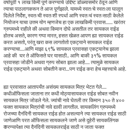
वर्षापूर्वी
१ लाख
किमी
पूर्ण
करण्याचे उद्दिष्ट
डोळ्यासमोर
ठेवून
आणि
.
त्याचा
पाठलागकरून
ते
आज
पूर्णझाले
यामध्ये
स्वतःचे
स्वतःला
घालून
,
दिलेले
निर्देश
स्वतःची
स्वतःशी
स्पर्धा
आणि
स्वतःचं
स्वतःसाठी केलेले
......
नियोजन
याचा
उत्तम
योग म्हणजेच
हा
एक
लाखकिमी
प्रवास
खरंतर
ग्रुपमध्ये
राहीले
की
अथवा
किमान दोघे
असतील
तर
सायकल
राईड
,
,
होतच
असते
कारण
गप्पा
मारत
हसत
खेळत
आपण
ह्या सायकल
राईड
,
करत
असतो
परंतु
खरा
कस
लागतोतो
एकट्याने
सायकल
राईड
....
%
करण्याचा
आणि माझा
६९
सायकल
प्रवासहा
एकट्यानेच
झाला
..
%
आहे
की
घर
ते
ऑफिसते
घर
यासाठी
आणि बाकी
३१
सायकल
....
प्रवासहा
जोडीने
अथवा
ग्रुप
सोबत झाला
आहे
त्यामुळे
सायकल
...
.
राईड
एकट्याने
अथवा सोबतीने
करा
पण
राईड
करा हेच
महत्त्वाचे
आहे
....
ह्या प्रवासात
आतापर्यंत
असंख्य
सायकल
मित्र
भेटत
गेले
कधीऑफिसला
जाताना
तर
कधी
मोठ्यासायकल
राईड
सोबत
नवीन
.
सायकल
मित्र
जोडले
गेले
ज्यांची
नावे
घेतली
तर किमान
३५०
ते
४००
.
फक्त
सायकल
मित्रांची
नावे
द्यावी
लागतील
सायकलिंग
ग्रुपमध्ये
रोजच्या
दैनंदिनी
सायकल
राईड
होत
असल्याने त्या
सायकल
राईड
साठी
जाणेआणि
परत
ऑफिसला
सायकलने जाणे
असे
दुहेरी
सायकलिंगक
क
रण्यापेक्षा
त्या
दैनंदिनी
सायकलराईड
साठी
न
जाता फक्त