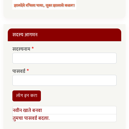
सदस्य आगमन
सदस्यनाम
पासवर्ड
लॉग इन करा
नवीन खाते बनवा
तुमचा पासवर्ड बदला.