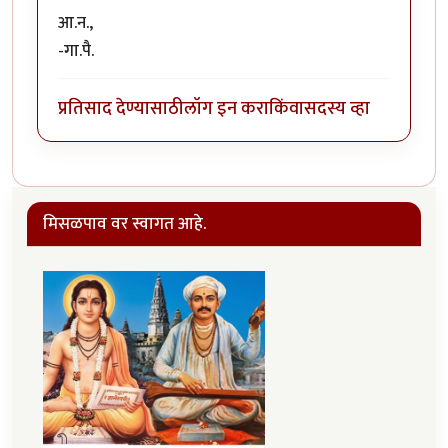
आ.न.,
-गा.पै.
प्रतिसाद देण्यासाठी
लॉग इन करा
किंवा
सदस्य व्हा
मिसळपाव वर स्वागत आहे.