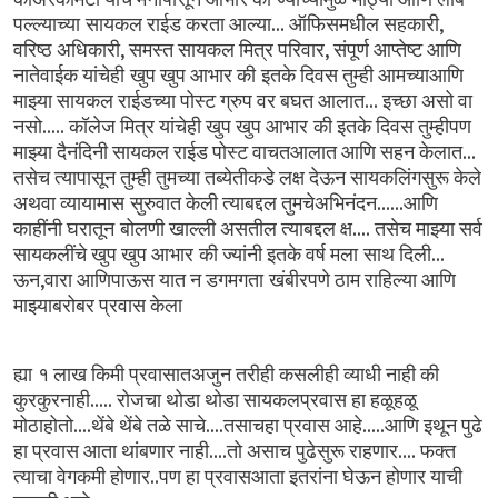
...
,
पल्ल्याच्या सायकल
राईड
करता
आल्या
ऑफिसमधील
सहकारी
,
,
वरिष्ठ
अधिकारी
समस्त
सायकल
मित्र
परिवार
संपूर्ण
आप्तेष्ट
आणि
नातेवाईक
यांचेही खुप
खुप
आभार
की इतके
दिवस
तुम्ही
आमच्याआणि
...
माझ्या
सायकल
राईडच्या
पोस्ट
ग्रुप
वर
बघत
आलात
इच्छा
असो
वा
.....
नसो
कॉलेज
मित्र
यांचेही
खुप
खुप
आभार की
इतके
दिवस
तुम्हीपण
...
माझ्या
दैनंदिनी
सायकल
राईड
पोस्ट
वाचतआलात
आणि
सहन
केलात
तसेच
त्यापासून
तुम्ही
तुमच्या
तब्येतीकडे
लक्ष
देऊन
सायकलिंगसुरू
केले
......
अथवा
व्यायामास सुरुवात
केली
त्याबद्दल
तुमचेअभिनंदन
आणि
....
काहींनी
घरातून बोलणी
खाल्ली
असतील
त्याबद्दल
क्ष
तसेच
माझ्या
सर्व
...
सायकलींचे
खुप
खुप
आभार की
ज्यांनी
इतके
वर्ष
मला साथ
दिली
,
ऊन
वारा
आणिपाऊस
यात
न
डगमगता खंबीरपणे
ठाम
राहिल्या
आणि
माझ्याबरोबर
प्रवास
केला
ह्या १
लाख
किमी
प्रवासातअजुन
तरीही
कसलीही
व्याधी
नाही
की
.....
कुरकुरनाही
रोजचा
थोडा
थोडा
सायकलप्रवास
हा
हळूहळू
....
....
.....
मोठाहोतो
थेंबे
थेंबे
तळे
साचे
तसाचहा
प्रवास
आहे
आणि
इथून
पुढे
....
....
हा
प्रवास
आता
थांबणार
नाही
तो
असाच
पुढेसुरू
राहणार
फक्त
..
त्याचा
वेगकमी
होणार
पण
हा
प्रवासआता
इतरांना
घेऊन
होणार
याची