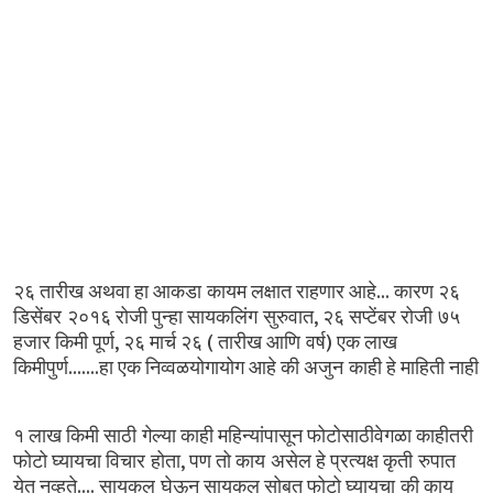
...
२६
तारीख
अथवा
हा
आकडा कायम
लक्षात
राहणार
आहे
कारण
२६
,
डिसेंबर २०१६
रोजी
पुन्हा
सायकलिंग सुरुवात
२६
सप्टेंबर
रोजी ७५
,
(
)
हजार
किमी
पूर्ण
२६
मार्च
२६
तारीख
आणि वर्ष
एक
लाख
.......
किमीपुर्ण
हा
एक
निव्वळयोगायोग
आहे
की
अजुन काही
हे
माहिती
नाही
१
लाख
किमी
साठी गेल्या
काही
महिन्यांपासून
फोटोसाठीवेगळा
काहीतरी
,
फोटो
घ्यायचा
विचार होता
पण
तो
काय असेल
हे
प्रत्यक्ष
कृती रुपात
....
येत
नव्हते
सायकल घेऊन
सायकल
सोबत
फोटो
घ्यायचा की
काय