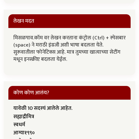
लेखन मदत
मिसळपाव.कॉम वर लेखन करताना कंट्रोल (Ctrl) + स्पेसबार
(space) ने मराठी इंग्रजी अशी भाषा बदलता येते.
सुरूवातीला फोनेटिक्स आहे. मात्र तुमच्या खात्याच्या सेटींग
मधून इनस्क्रीप्ट बदलता येईल.
कोण कोण आलंय?
यावेळी 10 सदस्यं आलेले आहेत.
सह्याद्रीमित्र
स्वधर्म
आग्या१९९०