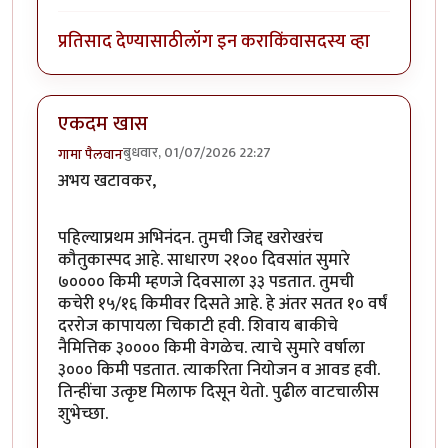
प्रतिसाद देण्यासाठी
लॉग इन करा
किंवा
सदस्य व्हा
एकदम खास
बुधवार, 01/07/2026 22:27
गामा पैलवान
अभय खटावकर,
पहिल्याप्रथम अभिनंदन. तुमची जिद्द खरोखरंच
कौतुकास्पद आहे. साधारण २१०० दिवसांत सुमारे
७०००० किमी म्हणजे दिवसाला ३३ पडतात. तुमची
कचेरी १५/१६ किमीवर दिसते आहे. हे अंतर सतत १० वर्षं
दररोज कापायला चिकाटी हवी. शिवाय बाकीचे
नैमित्तिक ३०००० किमी वेगळेच. त्याचे सुमारे वर्षाला
३००० किमी पडतात. त्याकरिता नियोजन व आवड हवी.
तिन्हींचा उत्कृष्ट मिलाफ दिसून येतो. पुढील वाटचालीस
शुभेच्छा.