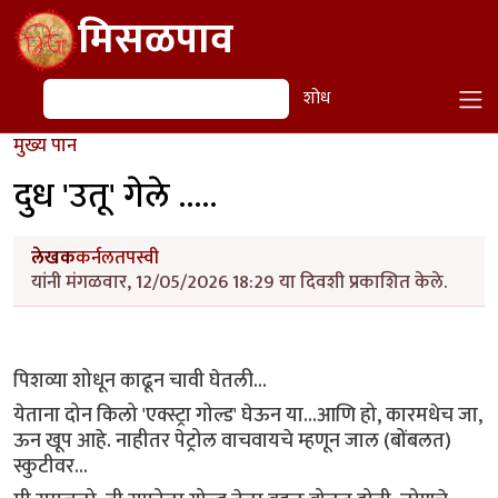
Skip to main content
मिसळपाव
शोध
शोध
मुख्य पान
दुध 'उतू' गेले .....
लेखक
कर्नलतपस्वी
यांनी मंगळवार, 12/05/2026 18:29 या दिवशी प्रकाशित केले.
पिशव्या शोधून काढून चावी घेतली...
येताना दोन किलो 'एक्स्ट्रा गोल्ड' घेऊन या...आणि हो, कारमधेच जा,
ऊन खूप आहे. नाहीतर पेट्रोल वाचवायचे म्हणून जाल (बोंबलत)
स्कुटीवर...