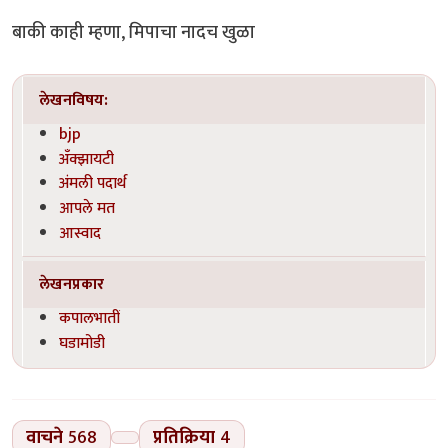
बाकी काही म्हणा, मिपाचा नादच खुळा
लेखनविषय:
bjp
अँक्झायटी
अंमली पदार्थ
आपले मत
आस्वाद
लेखनप्रकार
कपालभातीं
घडामोडी
वाचने
568
प्रतिक्रिया
4