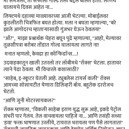
मी समजलो, ती सफोला गोल्ड तेला बद्दल बोलत होती. लोणचे
घालायचे दिवस आहेत ना...
लिफ्टमधे दहाव्या माळ्यावरच्या आजी भेटल्या. मोबाईलवर
कुठलीतरी चित्रफित बघत होत्या. मला न बघता म्हणाल्या, "बरे
झाले आगोदरच म्हाताऱ्यासाठी गुंजभर घेऊन ठेवलय!"
"ऑं?", माझा प्रश्नार्थक चेहरा बघून पुढे म्हणाल्या, "आहो, मेल्यावर
तुळशीपत्रा बरोबर तोंडात गोल्ड घालायला लागते ना!
मनात म्हणलो, केवढा हा कॉन्फिडाॅन्स....!
उदवाहकातून खाली उतरलो तर लॉबीमधे "रॉक्स" भेटला. हातावर
त्याने पेढा ठेवला. मी विचारले कशासाठी?
"साहेब, इ-स्कूटर घेतली आहे. ट्युबलेस टायर्स वाली" रॉक्स
आमच्या सोसायटीत येणारा डिलिव्हरी बॉय. बहुतेक दररोजच
भेटतो.
"आणि जुनी मोटरसायकल?"
रॉक्स म्हणाला, "विकली साहेब! इराण युद्ध सुरू आहे, इकडे पेट्रोल
शंभरी पार गेलंय. तेल वाचवायला पाहिजे ना... आणि तसंही सध्या
'हवा' फक्त भाषणात उरलीये, टायरात भरायला पण पैसे लागतात!"