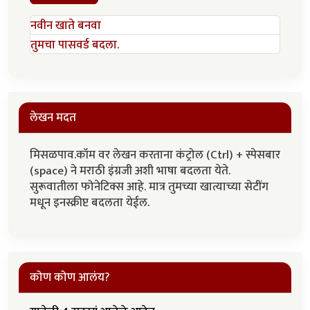
नवीन खाते बनवा
तुमचा पासवर्ड बदला.
लेखन मदत
मिसळपाव.कॉम वर लेखन करताना कंट्रोल (Ctrl) + स्पेसबार
(space) ने मराठी इंग्रजी अशी भाषा बदलता येते.
सुरूवातीला फोनेटिक्स आहे. मात्र तुमच्या खात्याच्या सेटींग
मधून इनस्क्रीप्ट बदलता येईल.
कोण कोण आलंय?