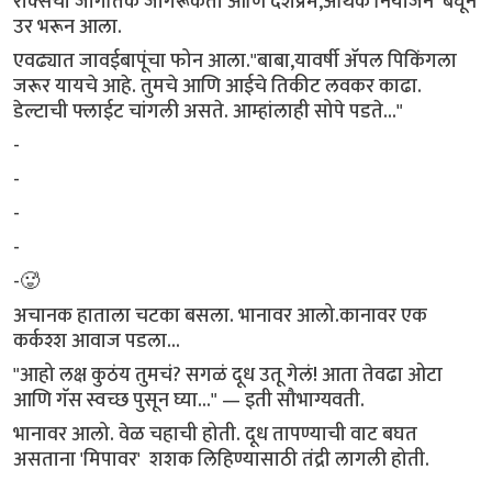
रॉक्सची जागतिक जागरूकता आणि देशप्रेम,अर्थिक नियोजन बघून
उर भरून आला.
एवढ्यात जावईबापूंचा फोन आला."बाबा,यावर्षी ॲपल पिकिंगला
जरूर यायचे आहे. तुमचे आणि आईचे तिकीट लवकर काढा.
डेल्टाची फ्लाईट चांगली असते. आम्हांलाही सोपे पडते..."
-
-
-
-
-🥵
अचानक हाताला चटका बसला. भानावर आलो.कानावर एक
कर्कश्श आवाज पडला...
"आहो लक्ष कुठंय तुमचं? सगळं दूध उतू गेलं! आता तेवढा ओटा
आणि गॅस स्वच्छ पुसून घ्या..." — इती सौभाग्यवती.
भानावर आलो. वेळ चहाची होती. दूध तापण्याची वाट बघत
असताना 'मिपावर' शशक लिहिण्यासाठी तंद्री लागली होती.