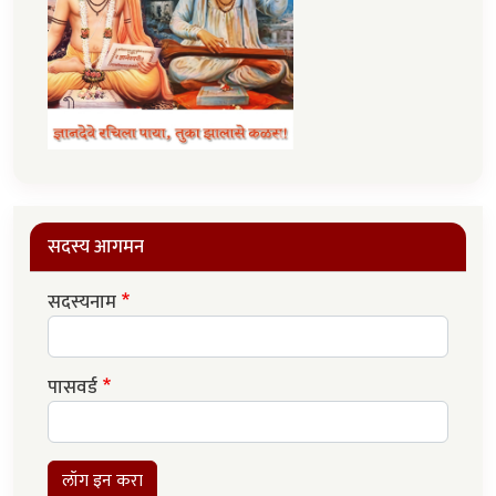
सदस्य आगमन
सदस्यनाम
पासवर्ड
लॉग इन करा