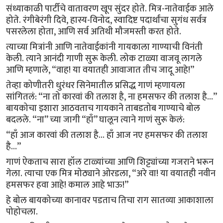
संध्याकाळी पार्टीचे वातावरण खूप सुंदर होते. मित्र-नातेवाईक आले
होते. रंगीबेरंगी दिवे, हास्य-विनोद, स्वादिष्ट पदार्थांचा सुगंध सर्वत्र
पसरलेला होता, आणि सर्व अतिथी मौजमस्ती करत होते.
त्याच्या मित्रांनी आणि नातेवाईकांनी गायकाला गाण्याची विनंती
केली. त्याने आनंदी गाणी सुरू केली. लोक टाळ्या वाजवू लागले
आणि म्हणाले, “वाह! या वयातही आवाजात तीच जादू आहे!”
तेव्हा कोणीतरी धुरंधर सिनेमातील प्रसिद्ध गाणं म्हणायला
सांगितलं: “ना तो कारवां की तलाश है, ना हमसफर की तलाश है…”
बायकोचा इशारा आठवताच गायकाने ताबडतोब गाण्याचे बोल
बदलले. “ना” च्या जागी “हाँ” घालून त्याने गाणं सुरू केलं:
“हाँ आज कारवां की तलाश है… हाँ आज नए हमसफर की तलाश
है…”
गाणं ऐकताच सारा हॉल टाळ्यांच्या आणि शिट्ट्यांच्या गजराने भरून
गेला. त्याचा एक मित्र मोठ्याने ओरडला, “अरे वा! या वयातही नवीन
हमसफर हवा आहे! कमाल आहे भाऊ!”
हे बोल बायकोच्या कानावर पडताच तिचा राग सातव्या आकाशाला
पोहोचला.