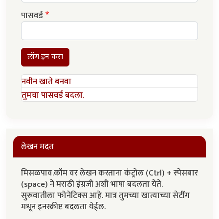
पासवर्ड
लॉग इन करा
नवीन खाते बनवा
तुमचा पासवर्ड बदला.
लेखन मदत
मिसळपाव.कॉम वर लेखन करताना कंट्रोल (Ctrl) + स्पेसबार
(space) ने मराठी इंग्रजी अशी भाषा बदलता येते.
सुरूवातीला फोनेटिक्स आहे. मात्र तुमच्या खात्याच्या सेटींग
मधून इनस्क्रीप्ट बदलता येईल.