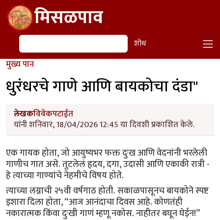
Skip to main content
मिसळपाव
शोध
शोध
मुख्य पान
धुरंधरचे गाणे आणि बायकोचा दंडा"
लेखक
विवेकपटाईत
यांनी शनिवार, 18/04/2026 12:45 या दिवशी प्रकाशित केले.
एक गायक होता, जो आयुष्यभर फक्त दुःख आणि वेदनांनी भरलेली
गाणीच गात असे. तुटलेलं हृदय, दगा, उदासी आणि एकाकी रात्री -
हे त्याच्या गाण्यांचे नेहमीचे विषय होते.
त्याच्या लग्नाची २५वी वर्षगाठ होती. सकाळपासूनच बायकोने स्पष्ट
इशारा दिला होता, “आज आनंदाचा दिवस आहे. कोणतंही
नकारात्मक किंवा दुःखी गाणं म्हणू नकोस. नाहीतर बघून घेईन!”