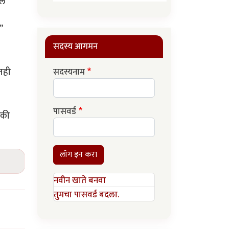
ले
”
सदस्य आगमन
ातही
सदस्यनाम
पासवर्ड
 की
लॉग इन करा
नवीन खाते बनवा
तुमचा पासवर्ड बदला.