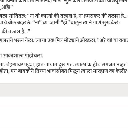
ाची विनंती केली. त्याने आनंदी गाणी सुरू केली. लोक टाळ्या वाजवू लाग
 आहे!”
्हणायला सांगितलं: “ना तो कारवां की तलाश है, ना हमसफर की तलाश है…
ोल बदलले. “ना” च्या जागी “हाँ” घालून त्याने गाणं सुरू केलं:
र की तलाश है…”
 गजराने भरून गेला. त्याचा एक मित्र मोठ्याने ओरडला, “अरे वा! या वय
्या आकाशाला पोहोचला.
ा. चेहऱ्यावर पट्ट्या, हात-पायात दुखापत. त्याला काहीच समजत नव्हतं
होता, मग बायकोने तिच्या भावांसोबत मिळून त्याला मारहाण का केली?