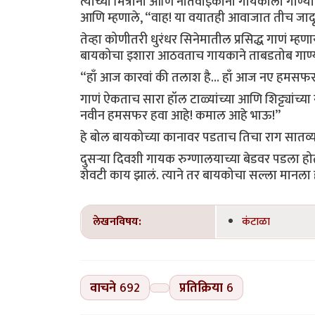
त्याच्या मित्रांनी आणि नातेवाईकांनी गायकाला गाण्य
आणि म्हणाले, “वाह! या वयातही आवाजात तीच जादू
तेव्हा कोणीतरी धुरंधर सिनेमातील प्रसिद्ध गाणं म
बायकोचा इशारा आठवताच गायकाने ताबडतोब गाण्याचे ब
“हाँ आज कारवां की तलाश है… हाँ आज नए हमसफ
गाणं ऐकताच सारा हॉल टाळ्यांच्या आणि शिट्ट्यांच्या
नवीन हमसफर हवा आहे! कमाल आहे भाऊ!”
हे बोल बायकोच्या कानावर पडताच तिचा राग सातव
दुसऱ्या दिवशी गायक रुग्णालयाच्या बेडवर पडला होत
शेवटी काय झालं. त्याने तर बायकोचा सल्ला मानला 
लेखनविषय:
कंटाळा
वाचने
692
प्रतिक्रिया
6