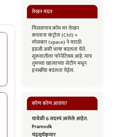
लेखन मदत
मिसळपाव.कॉम वर लेखन
करताना कंट्रोल (Ctrl) +
स्पेसबार (space) ने मराठी
इंग्रजी अशी भाषा बदलता येते.
सुरूवातीला फोनेटिक्स आहे. मात्र
तुमच्या खात्याच्या सेटींग मधून
इनस्क्रीप्ट बदलता येईल.
कोण कोण आलंय?
यावेळी 6 सदस्यं आलेले आहेत.
Pramodk
चंद्रसूर्यकुमार