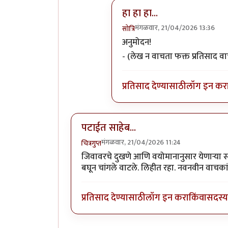
हा हा हा...
मंगळवार, 21/04/2026 13:36
सोत्रि
In reply to
मी तर म्हणेन असलेच
अनुमोदन!
- (लेख न वाचता फक्त प्रतिसाद 
प्रतिसाद देण्यासाठी
लॉग इन कर
पटाईत साहेब...
मंगळवार, 21/04/2026 11:24
चित्रगुप्त
जिवावरचे दुखणे आणि वयोमानानुसार येणाऱ्या समस
बघून चांगले वाटले. लिहीत रहा. नवनवीन वाचकां
प्रतिसाद देण्यासाठी
लॉग इन करा
किंवा
सदस्य 