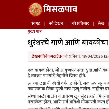
Skip to main content
मिसळपाव
Main navigation
स्वगृह
नवे लेखन
नवे प्रतिसाद
लेख
मुख्य पान
धुरंधरचे गाणे आणि बायकोचा 
लेखक
विवेकपटाईत
यांनी शनिवार, 18/04/2026 12:
एक गायक होता, जो आयुष्यभर फक्त दुःख आणि वेदना
हे त्याच्या गाण्यांचे नेहमीचे विषय होते.
त्याच्या लग्नाची २५वी वर्षगाठ होती. सकाळपासूनच
नकारात्मक किंवा दुःखी गाणं म्हणू नकोस. नाहीतर बघ
संध्याकाळी पार्टीचे वातावरण खूप सुंदर होते. मित्र-नात
पसरलेला होता, आणि सर्व अतिथी मौजमस्ती करत हो