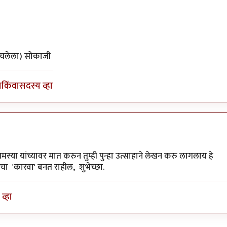
 लेख येणार…
by
अभ्या..
वाचलेला) सोकाजी
ा
किंवा
सदस्य व्हा
्या यांच्यावर मात करुन तुम्ही पुन्हा उत्साहाने लेखन करु लागलाय हे
चा 'कारवा' बनत राहील, शुभेच्छा.
व्हा