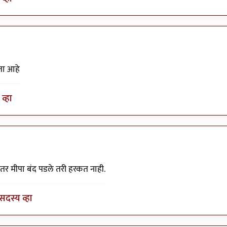
ता आहे
व्हा
 बंद…
by
Vichar Manus
तर मीपा बंद पडले तरी हरकत नाही.
सदस्य व्हा