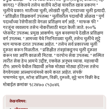
कागद) * रॉकेलचे तसेच वातींचे स्टोव्ह यावरील खास प्रकरण *
चुलींचे प्रकार: मातीच्या चुली, लोखंडी चुली, दगडाच्या चुली इत्यादी.
* प्रशिक्षीत शिक्षकवर्ग उपलब्ध * चुलींवरील पदार्थांची ओळख * पुर्ण
पदार्थांच्या रेसेपीसाठी वेगळा प्रशिक्षण वर्ग आहे. * माफक फी *
गरजूंना व्यवसाय तसेच नोकरीसाठी मदत केली जाते. १००%
प्लेसमेंट उपलब्ध. प्रमुख आकर्षण: चुल बनवण्याचे देखील प्रशिक्षण
वर्ग उपलब्ध. * आमच्या येथे निरनिराळ्या चुली, तसेच चुलींचे सुट्ट्रे
भाग माफक दरात उपलब्ध आहेत. * तसेच सर्व प्रकारच्या चुली
दुरूस्त करून मिळतील. * प्रशिक्षीत तंत्रज्ञांकडूनच चुली दुरूस्त
करून घ्या आणि काळजी मिटवा. * घरपोच सेवा उपलब्ध. * सस्मित
त्वरीत सेवा हेच आमचे उद्दीष्ट, एकवेळ अनुभव घ्यावा. महत्त्वाची
टीप: आमचे येथील विद्यार्थी अनेक मोठ्या मोठ्या हॉटेल्स तसेच
वेगवेगळ्या आस्थापनांमध्ये कामे करत आहेत. संपर्कः
पाषाणभेद चुल, स्टोव्ह प्रशिक्षण, विक्री, दुरूस्ती, सुट्टे भाग विक्री केंद्र
मोबाईल क्रमांकः ९८२४७o ८५३o४६
लेखनविषय: