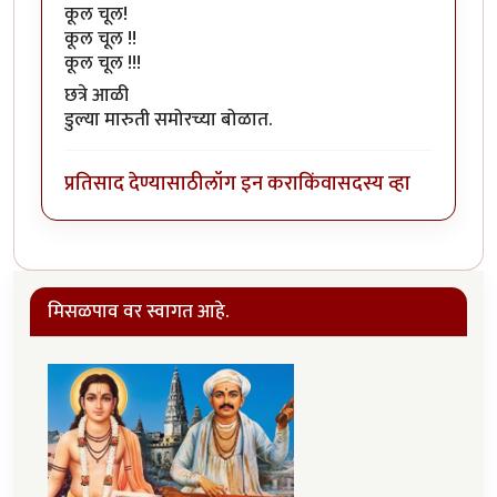
कूल चूल!
कूल चूल !!
कूल चूल !!!
छत्रे आळी
डुल्या मारुती समोरच्या बोळात.
प्रतिसाद देण्यासाठी
लॉग इन करा
किंवा
सदस्य व्हा
मिसळपाव वर स्वागत आहे.