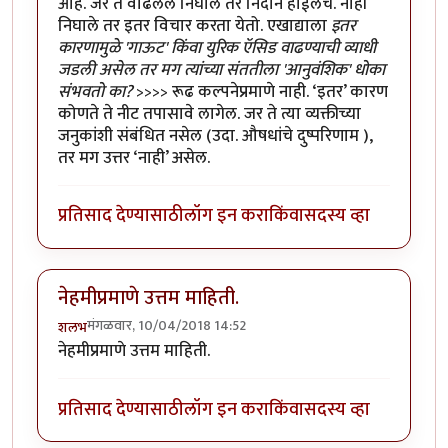
आहे. जर ते वाढलेले निघाले तर निदान होईलच. नाही
निघाले तर इतर विचार करता येतो. एखाद्याला
इतर
कारणामुळे 'गाऊट' किंवा युरिक ऍसिड वाढण्याची व्याधी
जडली असेल तर मग त्यांच्या संततीला 'आनुवंशिक' धोका
संभवतो का?
>>>> रूढ कल्पनेप्रमाणे नाही. ‘इतर’ कारण
कोणते ते नीट तपासावे लागेल. जर ते त्या व्यक्तीच्या
जनुकांशी संबंधित नसेल (उदा. औषधांचे दुष्परिणाम ),
तर मग उत्तर ‘नाही’ असेल.
प्रतिसाद देण्यासाठी
लॉग इन करा
किंवा
सदस्य व्हा
नेहमीप्रमाणे उत्तम माहिती.
मंगळवार, 10/04/2018 14:52
शलभ
नेहमीप्रमाणे उत्तम माहिती.
प्रतिसाद देण्यासाठी
लॉग इन करा
किंवा
सदस्य व्हा