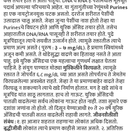
कसे तयार होते ते आता पाहूया. DNA व RNA हे पेशींमधील मूलभूत
पदार्थ आपल्या परिचयाचे आहेत. या गुंतागुंतीच्या रेणूंमध्ये
Purines
हा एक नायट्रोजनयुक्त घटक असतो. दररोज शरीरात पेशींची
उलाढाल चालू असते. जेव्हा जुन्या पेशींचा नाश होतो तेव्हा या
Purinesचे विघटन होते आणि युरिक अ‍ॅसिड तयार होते. तसेच
आहारातील DNA/RNA पासूनही ते शरीरात तयार होते. पुढे
मूत्रपिंडातून त्याचे लघवीत उत्सर्जन होते. त्यामुळे रक्तातील त्याचे
प्रमाण अल्प असते ( पुरुष :
३ – ७ mg/dL
). हे प्रमाण स्त्रियांमध्ये
अजून कमी असते. ते थोडेसुद्धा वाढणे का हितावह नसते ते आता
पाहू. इथे युरिक अ‍ॅसिडचा एक महत्वाचा गुणधर्म लक्षात घेतला
पाहिजे. हे संयुग पाण्यात मोठ्या
मुश्किलीने विरघळते
. त्यामुळे
रक्तात ते जोपर्यंत ६.८ mg/dL च्या आत असते तोपर्यंतच ते जेमतेम
विरघळलेल्या अवस्थेत राहते. जेव्हा ते या प्रमाणाबाहेर वाढते तेव्हा
विरघळू न शकल्याने त्याचे खडे निर्माण होतात. मग हे खडे सांधे व
मूत्रपिंड यांत साठू लागतात. हाच तो गाऊट. युरिक अ‍ॅसिडची
पातळी वाढलेल्या सर्वच लोकांना गाऊट होत नाही. तशा सुमारे एक
दशांश जणांना तो होतो. तो दिसून येण्याआधी १० ते २० वर्षे युरिक
अ‍ॅसिडची पातळी सतत वाढलेली राहावी लागते.
जीवनशैलीशी
संबंध :
१. हा आजार शहरात राहणाऱ्या लोकांत अधिक दिसतो.
बुद्धीजीवी
लोकांत त्याचे प्रमाण काहीसे जास्त असते. २. अतिरिक्त