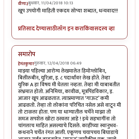
बुधवार, 11/04/2018 10:13
वीणा३
खूप उपयोगी माहिती एकदम सोप्या शब्दात, धन्यवाद!!!
प्रतिसाद देण्यासाठी
लॉग इन करा
किंवा
सदस्य व्हा
समारोप
गुरुवार, 12/04/2018 06:49
हेमंतकुमार
माझ्या पहिल्या आरोग्य लेखमालेत हिमोग्लोबिन,
बिलीरुबीन, युरिआ, इ. ८ पदार्थांवर लेख होते. तेव्हा
युरिक A हा विषय मी घेतला नव्हता. तेव्हा मी याबाबतीत
संभ्रमात होतो. अनिमिया, कावीळ, मूत्रपिंडविकार, इ.
आजार खूप आढळतात. त्याप्रमाणात ‘गाऊट’ कमी
आढळतो. तेव्हा तो लोकांना परिचित नसेल असे वाटून मी
तो टाळला होता. पण या धाग्यातील चर्चेने माझा तो
समज सपशेल खोटा ठरवला आहे ! इथे सहभागींना तो
चांगलाच माहित असल्याचे दिसले. काहींच्या स्वानुभव-
कथनाने चर्चेत रंगत आली. एकूणच चयापचय बिघाडाचे