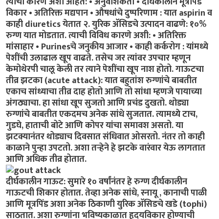
त्याची कारणे अशी आहेत: • अनुवंशिकता • दीर्घकालीन मूत्रपिंड
विकार • अतिरिक्त मद्यपान • औषधांचे दुष्परिणाम : यात aspirin व
काही diuretics येतात २.
युरिक अ‍ॅसिडचे उत्पादन वाढणे:
१०%
रुग्ण यात मोडतात. त्याची विविध कारणे अशी: • अतिरिक्त
मांसाहार • Purinesचे जनुकीय आजार • काही
कर्करोग
: यांमध्ये
पेशींची उलाढाल खूप वाढते. तसेच जर त्यांवर उपचार म्हणून
केमोथेरपी चालू केली तर त्याने पेशींचा खूप नाश होतो.
गाऊटचा
तीव्र झटका
(acute attack): यात बहुतांश रुग्णांचे बाबतीत
एकाच सांध्याचा तीव्र दाह होतो आणि तो सांधा म्हणजे पायाच्या
अंगठ्याचा. हा सांधा खूप सुजतो आणि प्रचंड दुखतो. थोड्या
रुग्णांचे बाबतीत एकदमच अनेक सांधे सुजतात. त्यामध्ये टाच,
गुडघे, हाताची बोटे आणि कोपर यांचा समावश असतो. या
झटक्यानंतर थोड्याच दिवसात संधिवात ओसरतो. नंतर तो काही
काळाने पुन्हा उपटतो. अशा तऱ्हेने हे झटके वारंवार येऊ लागतात
आणि अधिक तीव्र होतात.
दीर्घकालीन गाऊट:
सुमारे १० वर्षांनंतर हे रुग्ण दीर्घकालीन
गाऊटची शिकार होतात. तेव्हा अनेक सांधे, स्नायू , कानाची पाळी
आणि मूत्रपिंड अशा अनेक ठिकाणी युरिक अ‍ॅसिडचे खडे (tophi)
साठतात. अशा रुग्णांना भविष्यकाळात
हृदयविकार
होण्याची