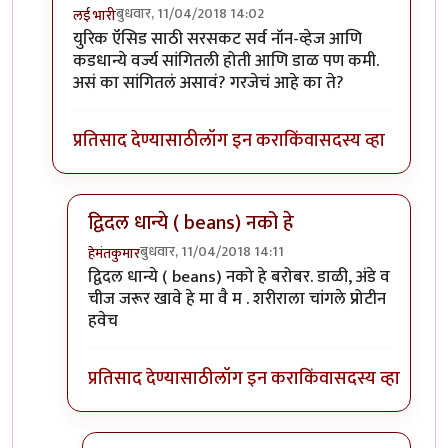
बुधवार, 11/04/2018 14:02
लई भारी
In reply to
"काय खाऊ नये” ची यादी
by
हेमंतकुमार
युरिक ऍसिड साठी सरसकट सर्व नॉन-व्हेज आणि
कडधान्ये वर्ज्य सांगितली होती आणि डाळ पण कमी.
असं का सांगितलं असावं? गरजेचं आहे का ते?
प्रतिसाद देण्यासाठी
लॉग इन करा
किंवा
सदस्य व्हा
द्विदल धान्ये ( beans) नको हे
बुधवार, 11/04/2018 14:11
हेमंतकुमार
In reply to
काय खाऊ नये?
by
लई भारी
द्विदल धान्ये ( beans) नको हे बरोबर. डाळी, अंडे व
चीज जरूर खावे हे मा वै म . शरीराला चांगले प्रोटीन
हवेच
प्रतिसाद देण्यासाठी
लॉग इन करा
किंवा
सदस्य व्हा