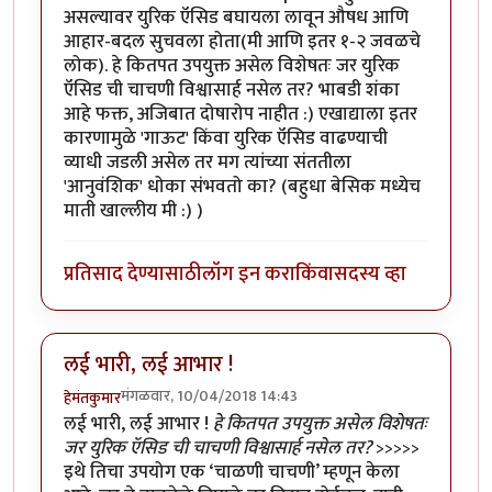
असल्यावर युरिक ऍसिड बघायला लावून औषध आणि
आहार-बदल सुचवला होता(मी आणि इतर १-२ जवळचे
लोक). हे कितपत उपयुक्त असेल विशेषतः जर युरिक
ऍसिड ची चाचणी विश्वासार्ह नसेल तर? भाबडी शंका
आहे फक्त, अजिबात दोषारोप नाहीत :) एखाद्याला इतर
कारणामुळे 'गाऊट' किंवा युरिक ऍसिड वाढण्याची
व्याधी जडली असेल तर मग त्यांच्या संततीला
'आनुवंशिक' धोका संभवतो का? (बहुधा बेसिक मध्येच
माती खाल्लीय मी :) )
प्रतिसाद देण्यासाठी
लॉग इन करा
किंवा
सदस्य व्हा
लई भारी, लई आभार !
मंगळवार, 10/04/2018 14:43
हेमंतकुमार
लई भारी, लई आभार !
हे कितपत उपयुक्त असेल विशेषतः
जर युरिक ऍसिड ची चाचणी विश्वासार्ह नसेल तर?
>>>>>
इथे तिचा उपयोग एक ‘चाळणी चाचणी’ म्हणून केला