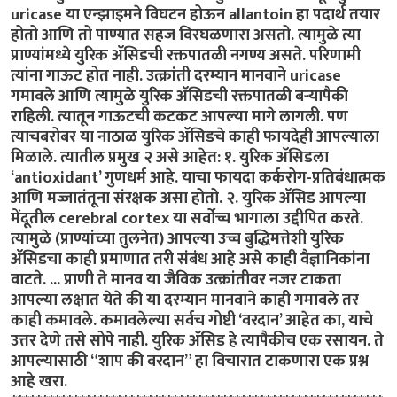
uricase या एन्झाइमने विघटन होऊन allantoin हा पदार्थ तयार
होतो आणि तो पाण्यात सहज विरघळणारा असतो. त्यामुळे त्या
प्राण्यांमध्ये युरिक अ‍ॅसिडची रक्तपातळी नगण्य असते. परिणामी
त्यांना गाऊट होत नाही. उत्क्रांती दरम्यान मानवाने uricase
गमावले आणि त्यामुळे युरिक अ‍ॅसिडची रक्तपातळी बऱ्यापैकी
राहिली. त्यातून गाऊटची कटकट आपल्या मागे लागली. पण
त्याचबरोबर या नाठाळ युरिक अ‍ॅसिडचे काही
फायदे
ही आपल्याला
मिळाले. त्यातील प्रमुख २ असे आहेत: १. युरिक अ‍ॅसिडला
‘antioxidant’ गुणधर्म आहे. याचा फायदा कर्करोग-प्रतिबंधात्मक
आणि मज्जातंतूना संरक्षक असा होतो. २. युरिक अ‍ॅसिड आपल्या
मेंदूतील cerebral cortex या सर्वोच्च भागाला उद्दीपित करते.
त्यामुळे (प्राण्यांच्या तुलनेत) आपल्या उच्च बुद्धिमत्तेशी युरिक
अ‍ॅसिडचा काही प्रमाणात तरी संबंध आहे असे काही वैज्ञानिकांना
वाटते. ... प्राणी ते मानव या जैविक उत्क्रांतीवर नजर टाकता
आपल्या लक्षात येते की या दरम्यान मानवाने काही गमावले तर
काही कमावले. कमावलेल्या सर्वच गोष्टी ‘वरदान’ आहेत का, याचे
उत्तर देणे तसे सोपे नाही. युरिक अ‍ॅसिड हे त्यापैकीच एक रसायन. ते
आपल्यासाठी “
शाप की वरदान
” हा विचारात टाकणारा एक प्रश्न
आहे खरा.