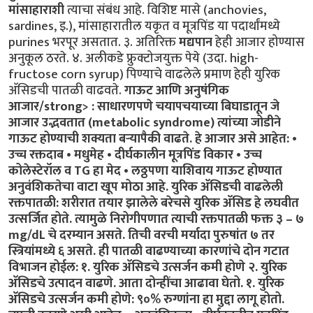
मांसाहाराशी
त्याचा संबंध आहे. विशिष्ट मासे (anchovies,
sardines, इ.), मांसाहारातील यकृत व मूत्रपिंड या पदार्थांमध्ये
purines भरपूर असतात. ३. अतिरिक्त
मद्यपान
हेही आजार होण्यास
अनुकूल ठरते. ४. अलीकडे फ्रुक्टोजयुक्त पेये (उदा. high-
fructose corn syrup) पिण्याचे वाढलेले प्रमाण हेही युरिक
अ‍ॅसिडची पातळी वाढवते.
गाऊट आणि अनुषंगिक
आजार
/strong> : साधारणपणे चयापचयाच्या बिघाडातून जे
आजार उद्भवतात (metabolic syndrome) त्यांच्या जोडीने
गाऊट होण्याची शक्यता बऱ्यापैकी वाढते. हे आजार असे आहेत: •
उच्च रक्तदाब • मधुमेह • दीर्घकालीन मूत्रपिंड विकार • उच्च
कोलेस्टेरॉल व TG हा मेद • लठ्ठपणा याशिवाय गाऊट होण्यात
अनुवंशिकतेचा
वाटा खूप मोठा आहे.
युरिक अ‍ॅसिडची वाढलेली
रक्तपातळी:
शरीरात तयार झालेले बरेचसे युरिक अ‍ॅसिड हे लघवीत
उत्सर्जित होते. त्यामुळे निरोगीपणात त्याची रक्तपातळी फक्त ३ – ७
mg/dL चे दरम्यान असते. तिची वरची मर्यादा पुरुषांत ७ तर
स्त्रियांमध्ये ६ असते. ही पातळी वाढण्याच्या कारणांचे दोन गटात
विभाजन होईल: १. युरिक अ‍ॅसिडचे उत्सर्जन कमी होणे २. युरिक
अ‍ॅसिडचे उत्पादन वाढणे. आता दोन्हींचा आढावा घेतो. १.
युरिक
अ‍ॅसिडचे उत्सर्जन कमी होणे:
९०% रुग्णांना हा मुद्दा लागू होतो.