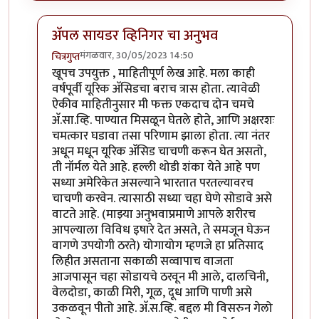
अ‍ॅपल सायडर व्हिनिगर चा अनुभव
मंगळवार, 30/05/2023 14:50
चित्रगुप्त
In reply to
अ‍ॅपल सायडर व्हिनेगर चा उपयोग
by
प्रकाश घाटपां
खूपच उपयुक्त , माहितीपूर्ण लेख आहे. मला काही
वर्षंपूर्वी यूरिक अ‍ॅसिडचा बराच त्रास होता. त्यावेळी
ऐकीव माहितीनुसार मी फक्त एकदाच दोन चमचे
अ‍ॅ.सा.व्हि. पाण्यात मिसळून घेतले होते, आणि अक्षरशः
चमत्कार घडावा तसा परिणाम झाला होता. त्या नंतर
अधून मधून यूरिक अ‍ॅसिड चाचणी करून घेत असतो,
ती नॉर्मल येते आहे. हल्ली थोडी शंका येते आहे पण
सध्या अमेरिकेत असल्याने भारतात परतल्यावरच
चाचणी करवेन. त्यासाठी सध्या चहा घेणे सोडावे असे
वाटते आहे. (माझ्या अनुभवाप्रमाणे आपले शरीरच
आपल्याला विविध इषारे देत असते, ते समजून घेऊन
वागणे उपयोगी ठरते) योगायोग म्हणजे हा प्रतिसाद
लिहीत असताना सकाळी सव्वापाच वाजता
आजपासून चहा सोडायचे ठरवून मी आले, दालचिनी,
वेलदोडा, काळी मिरी, गूळ, दूध आणि पाणी असे
उकळवून पीतो आहे. अ‍ॅ.स.व्हि. बद्दल मी विसरुन गेलो