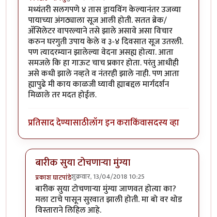
मध्यंतरी सलगपणे ४ तास ड्रायविंग केल्यानंतर उजव्या
पायाच्या अंगठ्याला सूज आली होती. सतत ब्रेक/
अ‍ॅसिलेटर वापरल्याने तसे झाले असावे असा विचार
करुन घरगुती उपाय केले व ३-४ दिवसात सूज उतरली.
पण त्यादरम्यान झालेल्या वेदना असह्य होत्या. आता
समजले कि हा गाऊट चाच प्रकार होता. परंतु आधीही
असे कधी झाले नव्हते व नंतरही झाले नाही. पण आता
ह्यापुढे मी काय काळजी घ्यावी ह्याबद्दल मार्गदर्शन
मिळाले तर मदत होईल.
प्रतिसाद देण्यासाठी
लॉग इन करा
किंवा
सदस्य व्हा
बारीक सुया टोचणार्‍या मुंग्या
शुक्रवार, 13/04/2018 10:25
प्रकाश घाटपांडे
In reply to
मध्यंतरी सलगपणे ४ तास
by
कानडाऊ योगेशु
बारीक सुया टोचणार्‍या मुंग्या जाणवत होत्या का?
मला टाचे पासून सुरवात झाली होती. मा बो वर थोड
विस्ताराने लिहिल आहे.