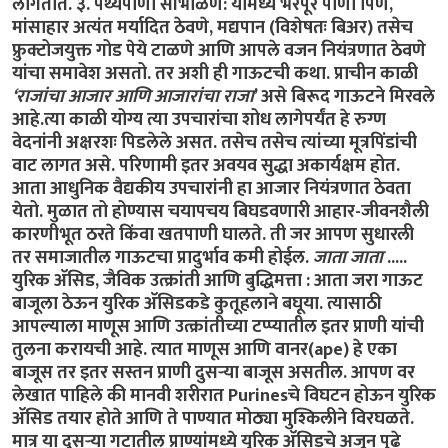
लागतात. ३.
पथ्यपाणी
सांभाळणे: यामध्ये भरपूर पाणी पिणे,
मांसाहार अत्यंत मर्यादित ठेवणे, मद्यपान (विशेषतः बिअर) तसेच
फ्रुक्टोजयुक्त गोड पेये टाळणे आणि आपले वजन नियंत्रणात ठेवणे
यांचा समावेश असतो. तर अशी ही गाऊटची कथा. प्राचीन काळी
‘राजांचा आजार आणि आजारांचा राजा
’ असे बिरूद गाऊटने मिरवले
आहे.त्या काळी योग्य त्या उपचारांचा शोध लागेपर्यंत हे रुग्ण
वेदनांनी अक्षरशः पिडलेले असत. तसेच तसेच त्यांच्या मूत्रपिंडांची
वाट लागत असे. परिणामी इतर अवयव सुद्धा अकार्यक्षम होत.
आता आधुनिक वैद्यकीय उपचारांनी हा आजार नियंत्रणात ठेवता
येतो. मुळात तो होण्यास चयापचय बिघडवणारी आहार-जीवनशैली
कारणीभूत ठरते किंवा खतपाणी घालते. ती जर आपण सुधारली
तर समाजातील गाऊटचा प्रादुर्भाव कमी होईल.
जाता जाता
.....
युरिक अ‍ॅसिड, जैविक उत्क्रांती आणि बुद्धिमत्ता :
आता जरा गाऊट
बाजूला ठेऊन युरिक अ‍ॅसिडकडे कुतूहलाने बघूया. त्यासाठी
आपल्याला माणूस आणि उत्क्रांतीच्या टप्प्यातील इतर प्राणी यांची
तुलना करायची आहे. त्यात माणूस आणि वानर(ape) हे एका
बाजूस तर इतर सस्तन प्राणी दुसऱ्या बाजूस असतील. आपण वर
लेखात पाहिले की मानवी शरीरात Purinesचे विघटन होऊन युरिक
अ‍ॅसिड तयार होते आणि ते पाण्यात मोठ्या मुश्किलीने विरघळते.
मात्र या दुसऱ्या गटातील प्राण्यांमध्ये युरिक अ‍ॅसिडचे अजून पुढे