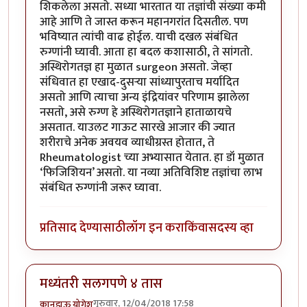
शिकलेला असतो. सध्या भारतात या तज्ञांची संख्या कमी
आहे आणि ते जास्त करून महानगरांत दिसतील. पण
भविष्यात त्यांची वाढ होईल. याची दखल संबंधित
रुग्णांनी घ्यावी. आता हा बदल कशासाठी, ते सांगतो.
अस्थिरोगतज्ञ हा मुळात surgeon असतो. जेव्हा
संधिवात हा एखाद-दुसऱ्या सांध्यापुरताच मर्यादित
असतो आणि त्याचा अन्य इंद्रियांवर परिणाम झालेला
नसतो, असे रुग्ण हे अस्थिरोगतज्ञाने हाताळायचे
असतात. याउलट गाऊट सारखे आजार की ज्यात
शरीराचे अनेक अवयव व्याधीग्रस्त होतात, ते
Rheumatologist च्या अभ्यासात येतात. हा डॉ मुळात
‘फिजिशियन’ असतो. या नव्या अतिविशिष्ट तज्ञांचा लाभ
संबंधित रुग्णांनी जरूर घ्यावा.
प्रतिसाद देण्यासाठी
लॉग इन करा
किंवा
सदस्य व्हा
मध्यंतरी सलगपणे ४ तास
गुरुवार, 12/04/2018 17:58
कानडाऊ योगेशु