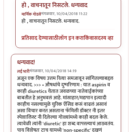
हो , वाचनातून निसटले. धन्यवाद
मंगळवार, 10/04/2018 11:22
मार्मिक गोडसे
In reply to
@ मार्मिक ,
by
हेमंतकुमार
हो , वाचनातून निसटले. धन्यवाद.
प्रतिसाद देण्यासाठी
लॉग इन करा
किंवा
सदस्य व्हा
धन्यवाद!
मंगळवार, 10/04/2018 14:19
लई भारी
अजून एक विषय उत्तम रित्या समजावून सांगितल्याबद्दल
धन्यवाद. >>> • औषधांचे दुष्परिणाम : यात aspirin व
काही diuretics येतात जवळच्या नातेवाईकांच्या
बाबतीत हे अनुभवलं आहे. मांसाहार/मद्यपान इत्यादी
काहीच नसल्यामुळे युरिक ऍसिड कसं वाढलं असावं
असा विचार करत असताना फॅमिली डॉक्टर नी इतर
स्पेशालिस्ट नी दिलेल्या गोळ्यांमध्ये काही बदल केले.
त्यावेळी त्यांनी 'diuretic' हा शब्द वापरल्याचं आठवतंय.
पाय विशेषतः टाच यामध्ये 'non-specific' दुखणं