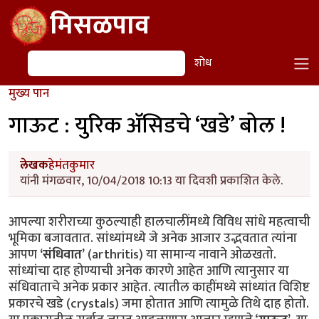
Skip to main content
मिसळपाव
शोध
शोध
मुख्य पान
गाऊट : युरिक अ‍ॅसिडचे ‘खडे’ बोल !
लेखक
हेमंतकुमार
यांनी मंगळवार, 10/04/2018 10:13 या दिवशी प्रकाशित केले.
आपल्या शरीराच्या कुठल्याही हालचालींमध्ये विविध सांधे महत्वाची
भूमिका बजावतात. सांध्यांमध्ये जे अनेक आजार उद्भवतात त्यांना
आपण
‘संधिवात’
(arthritis) या सामान्य नावाने ओळखतो.
सांध्यांचा दाह होण्याची अनेक कारणे आहेत आणि त्यानुसार या
संधिवाताचे अनेक प्रकार आहेत. त्यातील काहींमध्ये सांध्यांत विशिष्ट
प्रकारचे खडे (crystals) जमा होतात आणि त्यामुळे तिथे दाह होतो.