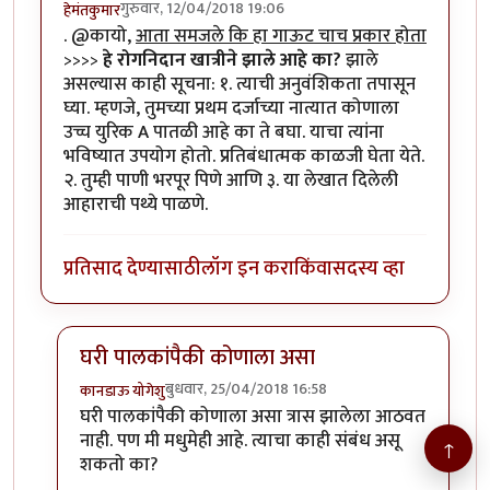
गुरुवार, 12/04/2018 19:06
हेमंतकुमार
. @कायो,
आता समजले कि हा गाऊट चाच प्रकार होता
>>>>
हे रोगनिदान खात्रीने झाले आहे का?
झाले
असल्यास काही सूचना: १. त्याची अनुवंशिकता तपासून
घ्या. म्हणजे, तुमच्या प्रथम दर्जाच्या नात्यात कोणाला
उच्च युरिक A पातळी आहे का ते बघा. याचा त्यांना
भविष्यात उपयोग होतो. प्रतिबंधात्मक काळजी घेता येते.
२. तुम्ही पाणी भरपूर पिणे आणि ३. या लेखात दिलेली
आहाराची पथ्ये पाळणे.
प्रतिसाद देण्यासाठी
लॉग इन करा
किंवा
सदस्य व्हा
घरी पालकांपैकी कोणाला असा
बुधवार, 25/04/2018 16:58
कानडाऊ योगेशु
In reply to
.
by
हेमंतकुमार
घरी पालकांपैकी कोणाला असा त्रास झालेला आठवत
नाही. पण मी मधुमेही आहे. त्याचा काही संबंध असू
↑
शकतो का?