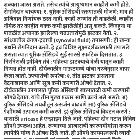
शक्यता जास्त असते. तसेच त्यांचे आयुष्यमान काहीसे कमी होते.
रोगनिदान चाचण्या:
१. युरिक अ‍ॅसिडची रक्तपातळी मोजणे: मात्र ही
अजिबात निर्णायक ठरत नाही. काही रुग्णांत ती वाढलेली, काहींत
नॉर्मल तर काहींत चक्क कमी झालेलीही असू शकते. किंबहुना या
पातळीत अचानक झालेल्या चढउतारांमुळे झटका येतो. २.
सांध्यातील वंगण-द्रवाची (synovial fluid) तपासणी
: ही खऱ्या
अर्थाने रोगनिदान करते. हे द्रव विशिष्ट सूक्ष्मदर्शकाखाली तपासले
असता त्यात युरिक अ‍ॅसिडचे सुई सारखे स्फटिक दिसतात. ३.
निरनिराळी इमेजिंग तंत्रे : पहिल्या झटक्याचे वेळी यातून काही
निष्पन्न होत नाही. दीर्घकालीन गाऊटमध्ये यांचा गरजेनुसार वापर
केला जातो.
उपचारांची रूपरेषा:
१. तीव्र झटका असताना
वेदनाशामक आणि सूज कमी करणारी औषधे देतात. २.
दीर्घकालीन उपचारात युरिक अ‍ॅसिडची रक्तपातळी कमी करणारी
औषधे देतात. यांचे तीन मुख्य प्रकार आणि कार्य असे असते: अ)
युरिक अ‍ॅसिडचे लघवीतून उत्सर्जन वाढवणे आ) युरिक अ‍ॅसिडचे
पेशींमध्ये उत्पादन कमी करणे. इ) युरिक अ‍ॅसिडचे विघटन करणे :
यासाठी uricase हे एन्झाइम दिले जाते. पहिल्या दोन गटांत विविध
औषधे उपलब्ध आहेत. रुग्णाच्या आजाराची कारणमीमांसा करून
त्यापैकी योग्य ते औषध दिले जाते. ही औषधे कायमस्वरूपी घ्यावी