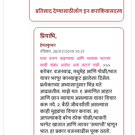
प्रतिसाद देण्यासाठी
लॉग इन करा
किंवा
सदस्य व्हा
प्रियाभि,
हेमंतकुमार
रविवार, 28/07/2019 10:21
In reply to
Disclaimer
by
प्रियाभि..
मला वजन वाढण्याचा आणि भाताचा फारसा
>>>
काही संबंध असेल असं वाटतं नाही.
बरोबर. वजनवाढ, मधुमेह आणि पोळी/भात
यावर भरपूर काथ्याकूट झालेला दिसेल.
प्रत्येकाच्या अभ्यासानुसार भिन्न मते
आढळतील. माझे मत: १. प्रमाणित आहार
आणि छान व्यायाम असल्यास यावर विचार
करू नये. २. बैठी जीवनशैली असल्यास
काही मुद्द्यांचा विचार करावा. अ)
आपल्याकडे बरेच लोक पोळी/भाकरी
भरपेट खातात आणि त्यावर ‘समाप्ती’ म्हणून
भात. हा प्रकार वजनवाढीस पूरक ठरतो.