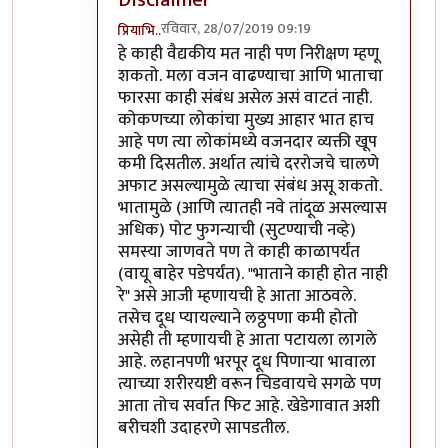
Disclaimer
रविवार, 28/07/2019 09:19
प्रियाभि..
In reply to
धन्यवाद!
by
लई भारी
हे काही वैद्यकीय मत नाही पण निरीक्षण म्हणू
शकतो. मला वजन वाढण्याचा आणि भाताचा
फारसा काही संबंध असेल असं वाटतं नाही.
कोकणच्या लोकांचा मुख्य आहार भात हाच
आहे पण त्या लोकांमध्ये वजनदार व्यक्ती खूप
कमी दिसतील. अर्थात त्यांचे दररोजचे चालणे
अफाट असल्यामुळे त्याचा संबंध असू शकतो.
भातामुळे (आणि त्यातही नवे तांदूळ असल्यास
अधिक) पोट फुगन्याची (सुटण्याची नव्हे)
समस्या जाणवते पण ते काही काळापर्यंत
(वायू बाहेर पडेपर्यंत). "भाताने काही होत नाही
रे" असे आजी म्हणायची हे आता आठवले.
तसेच दूध प्यायल्याने लठ्ठपणा कमी होतो
असेही ती म्हणायची हे आता पटायला लागले
आहे. लहानपणी भरपूर दूध पिणाऱ्या भावाला
त्याच्या शरीरयष्टी वरून चिडवायचे सगळे पण
आता तोच सर्वात फिट आहे. खेडेगावात अशी
बरीचशी उदाहरणे सापडतील.