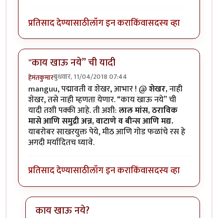
प्रतिसाद देण्यासाठी
लॉग इन करा
किंवा
सदस्य व्हा
"काय खाऊ नये” ची यादी
बुधवार, 11/04/2018 07:44
हेमंतकुमार
manguu, पद्मावती व शेखर, आभार ! @
शेखर,
नाही
शेखर, तसे नाही म्हणता येणार. “काय खाऊ नये” ची
यादी तशी पक्की आहे. ती अशी:
लाल मांस, ठराविक
मासे आणि समुद्री अन्न, वाटाणे व बीन्स आणि मद्य.
याबरोबर साखरयुक्त पेये, मीठ आणि गोड फळांचे रस हे
अगदी मर्यादितच घ्यावे.
प्रतिसाद देण्यासाठी
लॉग इन करा
किंवा
सदस्य व्हा
काय खाऊ नये?