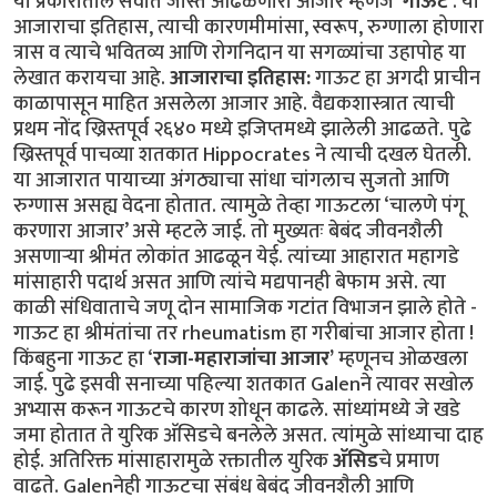
या प्रकारातील सर्वात जास्त आढळणारा आजार म्हणजे ‘
गाऊट’
. या
आजाराचा इतिहास, त्याची कारणमीमांसा, स्वरूप, रुग्णाला होणारा
त्रास व त्याचे भवितव्य आणि रोगनिदान या सगळ्यांचा उहापोह या
लेखात करायचा आहे.
आजाराचा इतिहास:
गाऊट हा अगदी प्राचीन
काळापासून माहित असलेला आजार आहे. वैद्यकशास्त्रात त्याची
प्रथम नोंद ख्रिस्तपूर्व २६४० मध्ये इजिप्तमध्ये झालेली आढळते. पुढे
ख्रिस्तपूर्व पाचव्या शतकात Hippocrates ने त्याची दखल घेतली.
या आजारात पायाच्या अंगठ्याचा सांधा चांगलाच सुजतो आणि
रुग्णास असह्य वेदना होतात. त्यामुळे तेव्हा गाऊटला ‘चालणे पंगू
करणारा आजार’ असे म्हटले जाई. तो मुख्यतः बेबंद जीवनशैली
असणाऱ्या श्रीमंत लोकांत आढळून येई. त्यांच्या आहारात महागडे
मांसाहारी पदार्थ असत आणि त्यांचे मद्यपानही बेफाम असे. त्या
काळी संधिवाताचे जणू दोन सामाजिक गटांत विभाजन झाले होते -
गाऊट हा श्रीमंतांचा तर rheumatism हा गरीबांचा आजार होता !
किंबहुना गाऊट हा ‘
राजा-महाराजांचा आजार’
म्हणूनच ओळखला
जाई. पुढे इसवी सनाच्या पहिल्या शतकात Galenने त्यावर सखोल
अभ्यास करून गाऊटचे कारण शोधून काढले. सांध्यांमध्ये जे खडे
जमा होतात ते युरिक अ‍ॅसिडचे बनलेले असत. त्यांमुळे सांध्याचा दाह
होई. अतिरिक्त मांसाहारामुळे रक्तातील युरिक
अ‍ॅसिड
चे प्रमाण
वाढते. Galenनेही गाऊटचा संबंध बेबंद जीवनशैली आणि