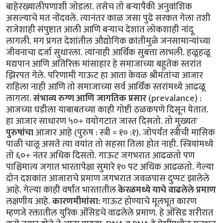
बाहेरख्यालीपणाशी जोडला. तसेच तो बऱ्यापैकी अनुवांशिक
असल्याचे मत नोंदवले. त्यानंतर काळ जसा पुढे सरकत गेला तशी
राजेशाही संपुष्टात आली आणि बऱ्याच देशांत लोकशाही नांदू
लागली. मग प्रगत देशांतील औद्योगिक क्रांतीमुळे जनसामान्यांच्या
जीवनाचा दर्जा सुधारला. त्यांनाही आर्थिक सुबत्ता लाभली. हळूहळू
मद्यपान आणि अतिरिक्त मांसाहार हे समाजाच्या बहुतेक स्तरांत
झिरपत गेले. परिणामी गाऊट हा आता केवळ श्रीमंतांचा आजार
राहिला नाही आणि तो समाजाच्या सर्व आर्थिक स्तरांमध्ये आढळू
लागला.
संभाव्य रुग्ण आणि जागतिक प्रसार
(prevalance) :
आजच्या घडीला याबाबतच्या काही गोष्टी ठळकपणे दिसून येतात.
हा आजार साधारण ५०+ वयोगटात जास्त दिसतो. तो मुख्यतः
पुरुषांचा
आजार आहे (पुरुष : स्त्री = १० :१). जोपर्यंत स्त्रीची मासिक
पाळी चालू असते त्या वयांत तो सहसा तिला होत नाही. स्त्रियांमध्ये
तो ६०+ नंतर अधिक दिसतो. गाऊट जगभरात आढळतो पण
पाश्चिमात्य जगात भारतापेक्षा सुमारे १० पट अधिक आढळतो. गेल्या
दोन दशकांत आजाराचे प्रमाण जगभरात जवळपास दुप्पट झालेले
आहे. गेल्या काही वर्षांत भारतातील
केरळमध्ये याचे वाढलेले प्रमाण
लक्षणीय आहे.
कारणमीमांसा:
गाऊट होण्याचे मूलभूत कारण
म्हणजे रक्तातील युरिक अ‍ॅसिडचे वाढलेले प्रमाण. हे अ‍ॅसिड शरीरात