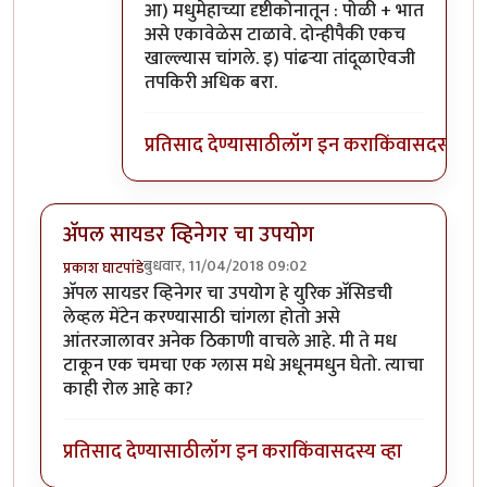
आ) मधुमेहाच्या दृष्टीकोनातून : पोळी + भात
असे एकावेळेस टाळावे. दोन्हीपैकी एकच
खाल्ल्यास चांगले. इ) पांढऱ्या तांदूळाऐवजी
तपकिरी अधिक बरा.
प्रतिसाद देण्यासाठी
लॉग इन करा
किंवा
सदस्य व्हा
अ‍ॅपल सायडर व्हिनेगर चा उपयोग
बुधवार, 11/04/2018 09:02
प्रकाश घाटपांडे
अ‍ॅपल सायडर व्हिनेगर चा उपयोग हे युरिक अ‍ॅसिडची
लेव्हल मेंटेन करण्यासाठी चांगला होतो असे
आंतरजालावर अनेक ठिकाणी वाचले आहे. मी ते मध
टाकून एक चमचा एक ग्लास मधे अधूनमधुन घेतो. त्याचा
काही रोल आहे का?
प्रतिसाद देण्यासाठी
लॉग इन करा
किंवा
सदस्य व्हा