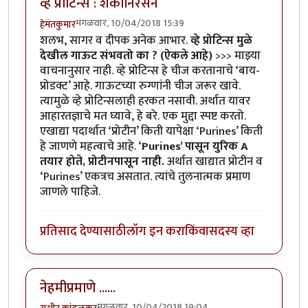
व्हे प्रोटिन्स : शंकानिरसन
मंगळवार, 10/04/2018 15:39
हेमंतकुमार
शलभ, सागर व दीपक अनेक आभार.
व्हे प्रोटिन्स मुळे
देखील गाऊट संभवतो का ? (ऐकले आहे)
>>> माझ्या
वाचनानुसार नाही. व्हे प्रोटिन्स हे चीज करतानाचे ‘बाय-
प्रोडक्ट’ आहे. गाऊटच्या रुग्णांनी चीज जरूर खावे.
त्यामुळे व्हे प्रोटिन्सलाही हरकत नसावी. अर्थात यावर
आहारतज्ञाचे मत घ्यावे, हे बरे. एक मुद्दा स्पष्ट करतो.
एखाद्या पदार्थात ‘प्रोटीन’ किती यापेक्षा ‘Purines’ किती
हे जाणणे महत्वाचे आहे. ‘
Purines’ पासून युरिक A
तयार होते, प्रोटीनपासून नाही.
अर्थात खाद्यात प्रोटीन व
‘Purines’ एकत्रच असतात. त्यांचे तुलनात्मक प्रमाण
जाणले पाहिजे.
प्रतिसाद देण्यासाठी
लॉग इन करा
किंवा
सदस्य व्हा
नेहमीप्रमाणे ......
मंगळवार, 10/04/2018 19:04