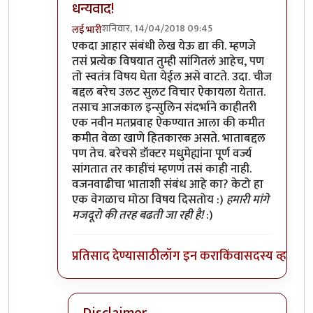
धन्यवाद!
शनिवार, 14/04/2018 09:45
लई भारी
In reply to
द्विदल धान्ये ( beans) नको हे
by
हेमंतकुमा
एकदा आहार संबंधी लेख येऊ द्या की. म्हणजे
तसं प्रत्येक विषयात तुम्ही सांगितलं आहेच, पण
तो स्वतंत्र विषय घेता येईल असे वाटते. उदा. चीज
बद्दल बरेच उलट सुलट विचार ऐकायला येतात.
तसाच आजकाल इन्सुलिन संदर्भाने काहीतरी
एक नवीन मतप्रवाह ऐकण्यात आला की कमीत
कमीत वेळा खाणे हितकारक असते. भाताबद्दल
पण तेच. बरेचसे डॉक्टर मधुमेह्यांना पूर्ण वर्ज्य
सांगतात तर काहींचं म्हणणं तसं काही नाही.
वजनवाढीचा भाताशी संबंध आहे का? केटो हा
एक वेगळाच मोठा विषय दिसतोय :)
हमारी मांगे
मजदूरो की तरह बढती जा रही है!
:)
प्रतिसाद देण्यासाठी
लॉग इन करा
किंवा
सदस्य व्हा