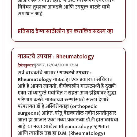
आजार सर्वत्र वाढताहेत. ‘गाऊट’ त्यापैकीच एक. त्याचे
विवेचन तुम्हाला आवडले आणि उपयुक्त वाटले याचे
समाधान आहे
प्रतिसाद देण्यासाठी
लॉग इन करा
किंवा
सदस्य व्हा
गाऊटचे उपचार : Rheumatology
गुरुवार, 12/04/2018 17:24
हेमंतकुमार
सर्व वाचकांचे आभार !
गाऊटचे उपचार :
Rheumatology
गाऊट हा एक प्रकारचा संधिवात
आहे हे आपण जाणतो. दीर्घकालीन गाऊटमध्ये हे दुखणे
एका सांध्यापुरते मर्यादित न राहता अन्य इंद्रियांवर सुद्धा
परिणाम करते. गाऊटच्या रुग्णांसाठी सल्ला देणारे
परंपरागत डॉ हे अस्थिरोगतज्ञ (orthopedic
surgeons) आहेत. परंतु वैद्यकातील नवीन प्रगतीनुसार
आता हा आजार एका नव्या प्रकारच्या डॉ.नी हाताळायचा
आहे. या नव्या शाखेला Rheumatology म्हणतात
आणि त्यातील तज्ञ हा D.M. (Rheumatology)