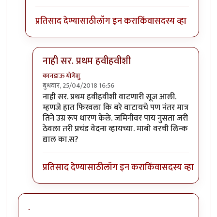
प्रतिसाद देण्यासाठी
लॉग इन करा
किंवा
सदस्य व्हा
नाही सर. प्रथम हवीहवीशी
कानडाऊ योगेशु
बुधवार, 25/04/2018 16:56
In reply to
बारीक सुया टोचणार्‍या मुंग्या
by
प्रकाश घाटपांड
नाही सर. प्रथम हवीहवीशी वाटणारी सूज आली.
म्हणजे हात फिरवला कि बरे वाटायचे पण नंतर मात्र
तिने उग्र रूप धारण केले. जमिनीवर पाय नुसता जरी
ठेवला तरी प्रचंड वेदना व्हायच्या. माबो वरची लिन्क
द्याल का.स?
प्रतिसाद देण्यासाठी
लॉग इन करा
किंवा
सदस्य व्हा
.