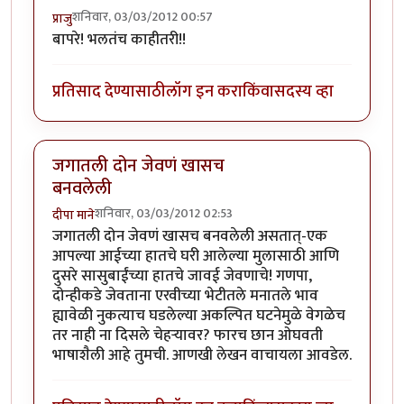
शनिवार, 03/03/2012 00:57
प्राजु
बापरे! भलतंच काहीतरी!!
प्रतिसाद देण्यासाठी
लॉग इन करा
किंवा
सदस्य व्हा
जगातली दोन जेवणं खासच
बनवलेली
शनिवार, 03/03/2012 02:53
दीपा माने
जगातली दोन जेवणं खासच बनवलेली असतात्-एक
आपल्या आईच्या हातचे घरी आलेल्या मुलासाठी आणि
दुसरे सासुबाईंच्या हातचे जावई जेवणाचे! गणपा,
दोन्हीकडे जेवताना एरवीच्या भेटीतले मनातले भाव
ह्यावेळी नुकत्याच घडलेल्या अकल्पित घटनेमुळे वेगळेच
तर नाही ना दिसले चेहर्‍यावर? फारच छान ओघवती
भाषाशैली आहे तुमची. आणखी लेखन वाचायला आवडेल.