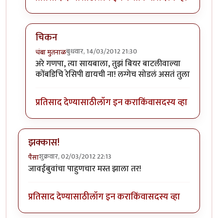
चिकन
बुधवार, 14/03/2012 21:30
चंबा मुतनाळ
In reply to
साजन चले ससुराल हेच
by
रेवती
अरे गणपा, त्या सायबाला, तुझं बियर बाटलीवाल्या
कोंबडिचि रेसिपी द्यायची ना! लग्गेच सोडलं असतं तुला
प्रतिसाद देण्यासाठी
लॉग इन करा
किंवा
सदस्य व्हा
झक्कास!
शुक्रवार, 02/03/2012 22:13
पैसा
जावईबुवांचा पाहुणचार मस्त झाला तर!
प्रतिसाद देण्यासाठी
लॉग इन करा
किंवा
सदस्य व्हा