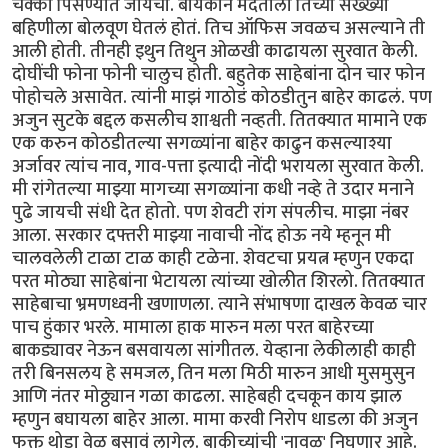
चक्की पिसण्यात जायची. बायकोने मदतीला तिच्या सख्ख्या
बहिणीला बोलवूण घेतलं होतं. तिच ऑफिस जवळच असल्याने ती
आली होती. तीनही इथुन तिथुन ओळखी काढायला सुरवात केली.
दोघींची फोना फोनी चालुच होती. बहुतेक साहेबांना दोन चार फोन
पोहोचले असावेत. त्यांनी माझं गाठोडं कोठडीतुन बाहेर काढलं. पण
अजुन सुटके बद्दल कसलीच शाश्वती नव्हती. तितक्यात मामाने एक
एक करुन कोठडीतल्या सगळ्यांना बाहेर काढुन कसल्याश्या
अर्जावर त्यांच नाव, गाव-पत्ता इत्यादी नोंदी भरायला सुरवात केली.
मी रांगेतल्या माझ्या मागच्या सगळ्यांना कधी नव्हे ते उदार मनाने
पुढे जायची संधी देत होतो. पण शेवटी रांग संपलीच. माझा नंबर
आला. सरकार दफ्तरी माझ्या नावाची नोंद होऊ नये म्हनून मी
चालवलेली टाळा टाळ काही टळेना. शेवटचा प्रयत्न म्हणुन एकदा
परत मोठ्या साहेबांना भेटायला त्यांच्या खोलीत शिरलो. तितक्यात
साहेबाचा भ्रमणध्वनी खणाणला. त्याने संभाषणा दाखल केवळ चार
पाच हुंकार भरले. मामाला हाक मारुन मला परत बाहेरच्या
बाकड्यावर नेऊन बसवायला सांगीतल. येव्हाना लेकीलाही काही
तरी बिनसलय हे समजल, तिन मला मिठी मारुन आधी मुसमुसुन
आणि नंतर मोठ्ठ्यान गळा काढला. साहेबही दचकून काय झाल
म्हणुन बघायला बाहेर आला. मामा करवी निरोप धाडला की अजुन
फक्त थोडा वेळ बसावं लागेल. बाकीच्यांची 'नावळ' निघणार आहे.