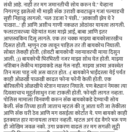
संधी आहे. नाही तर मग जमानतीची सोय करुन घे." येव्हाना
निगरगट्ट झालेलो मी माझी सॅक उराशी कवटाळुन गजां पल्याडची
सृष्टी निहाळु लागलो. 'चल उडजा रे पंछी..' 'आकाशी झेप घे रे
पाखरा...' ही आणि अशीच गाणी नकळत ओठांवर यायला लागली.
फलाटावरच्या चेहेर्‍यांत मला माझे आई, बाबा आणि इतर
आप्तस्वकिय दिसु लागले. एक तर चक्क माझ्या बायकोसारखीच
दिसत होती. म्हणुन टक लावून पाहिल तर ती बायकोच निघाली.
सोबत लेकही होती. (शेवटी बायकोची नवर्‍यावरची माया दिसुन
आली. ;)) बायकोची भिरभिरती नजर माझा शोध घेत होती. माझ्या
नशिबान लेकीच माझ्याकडे लक्ष गेल नाही. माझ्या अश्या अवस्थेत
तिन मला पाहु नये अस वाटत होत. :( बायकोने भाईंदरला येई पर्यंत
काही ओळखी पाळखी काढत फोना फोनी केली होती. एक
बोरिवलीचे ओळखीचे स्टेशन मास्तर निघाले. पण बेट्यानं नेमका त्या
दिवसाचाच मुहुर्तसाधुन रजा टाकली होती. फोनही लागत नव्हता.
पोलिस मामाला विनवणी करुन सॅक बायकोकडे देण्याची सोय
केली. सॅक तिच्या हाती जाताच म्हटलं की तु आता घरी जा लेकीला
आणि सॅक घरी ठेव आणि मग वसईला कोर्टात ये. पण बायको काही
इतक्यात हार मानायला तयार नव्हती. म्हटल अगं दंड वैगरे भरू पण
ही जोखिम जवळ नको. उगा प्रकरण वाढलं तर मग सगळी सुट्टी