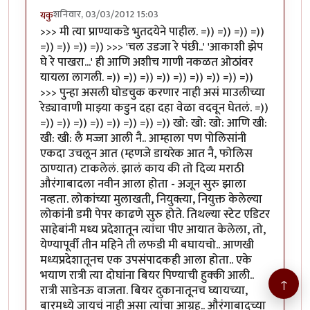
शनिवार, 03/03/2012 15:03
यकु
>>> मी त्या प्राण्याकडे भुतदयेने पाहील. =)) =)) =)) =))
=)) =)) =)) =)) >>> 'चल उडजा रे पंछी..' 'आकाशी झेप
घे रे पाखरा...' ही आणि अशीच गाणी नकळत ओठांवर
यायला लागली. =)) =)) =)) =)) =)) =)) =)) =)) =))
>>> पुन्हा असली घोडचुक करणार नाही असं माउलीच्या
रेड्यावाणी माझ्या कडुन दहा दहा वेळा वदवून घेतलं. =))
=)) =)) =)) =)) =)) =)) =)) =)) खो: खो: खो: आणि खी:
खी: खी: लै मज्जा आली नै.. आम्हाला पण पोलिसांनी
एकदा उचलून आत (म्हणजे डायरेक आत नै, फोलिस
ठाण्‍यात) टाकलेलं. झालं काय की तो दिव्य मराठी
औरंगाबादला नवीन आला होता - अजून सुरु झाला
नव्हता. लोकांच्या मुलाखती, नियुक्त्या, नियुक्त केलेल्या
लोकांनी डमी पेपर काढणे सुरु होते. तिथल्या स्टेट एडिटर
साहेबांनी मध्‍य प्रदेशातून त्यांचा पीए आयात केलेला, तो,
येण्‍यापूर्वी तीन मह‍िने ती लफडी मी बघायचो.. आणखी
मध्‍यप्रदेशातूनच एक उपसंपादकही आला होता.. एके
भयाण रात्री त्या दोघांना बियर पिण्‍याची हुक्की आली..
↑
रात्री साडेनऊ वाजता. बियर दुकानातूनच घ्यायच्या,
बारमध्‍ये जायचं नाही असा त्यांचा आग्रह.. औरंगाबादच्या