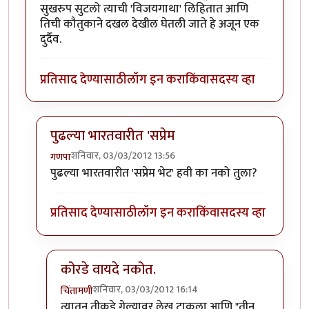
सुखरुप सुटलो त्याची 'विजयगाथा' लिहितात आणि
तिची कौतुकाने दखल देखील घेतली जाते हे अजून एक
दुर्दैव.
प्रतिसाद देण्यासाठी
लॉग इन करा
किंवा
सदस्य व्हा
पुढल्या भारतवारीत 'सप्रेम
शनिवार, 03/03/2012 13:56
गणपा
In reply to
दुर्दैव...
by
परिकथेतील राजकुमार
पुढल्या भारतवारीत 'सप्रेम भेट' हवी का नको तुला?
प्रतिसाद देण्यासाठी
लॉग इन करा
किंवा
सदस्य व्हा
कोरडे वायदे नकोत.
शनिवार, 03/03/2012 16:14
चिंतामणी
In reply to
पुढल्या भारतवारीत 'सप्रेम
by
गणपा
त्यातुन तीकडे गेल्यावर लेख टाकला आणि "तीन