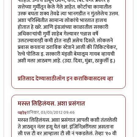
पाहिजे. उगाच डांबून ठेवणे, कोर्ट बिर्ट वगैरे प्रकार हे
सत्तेच्या गुर्मीतून केले गेले आहेत. कोर्टाचा कामातील
उरक बघता शक्य तेवढे त्या भानगडीत न गुंतलेलेच उत्तम.
अशा परिस्थितीत सामान्य लोकांचे भारतात हालच
होतात हे खरे. आणि इंग्रजांच्या काळातील सरकारी
अधिकार्‍यांची गुर्मी साहेब गेल्यावर पन्नास वर्षे
उलटल्यावरही कमी होत नाही असेच दिसते. लोकलने
प्रवास करताना ठराविक स्टेशने आली की तिकिटचेकर,
रेल्वे पोलिस इ. सरकारी मंड्ळी बेमालूम गायब व्हायची
अशी मला आठवण आहे. (उदा. दिवा, मुंब्रा, ठाकुर्ली इ.)
प्रतिसाद देण्यासाठी
लॉग इन करा
किंवा
सदस्य व्हा
मस्स्त लिहिलंयस. अशा प्रसंगात
शनिवार, 03/03/2012 09:46
प्यारे१
मस्स्त लिहिलंयस. अशा प्रसंगात आपली कशी तंतरलेली
ते आठवून नंतर हसू येतं खरं. इंजिनिअरींगला असताना
सी एस टी वर आम्हाला टी सी नं पकडलेलं. तेव्हा '१० वी