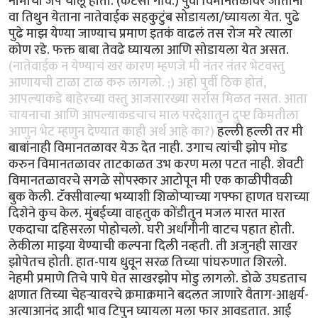
नामाचा जप चालू होता. (कर्टसी गवि.) पुर्वी विमानतळावर जाताना
वा तिथुन येताना नातेवाईक सहकुटुंब सोडायला/घ्यायला येत. पुढे
पुढे माझ येण्या जाण्याच प्रमाण इतकं वाढलं तस रोज मरे त्याला
कोण रडे. फक्त बाबा तेवढे घ्यायला आणि सोडायला येत असत.
(नातेवाईक न येण्याचं खर कारण म्हणजे मी नंतर नंतर भेटवस्तु
आणायची टाळा टाळ करु लागलो. ;) अहो पुर्वी ठिक होतं,
आपल्याकडे बाहेरच्या वस्तु आजसारख्या सर्रास मिळत नसत. आता
चायनाचा आणि आपल्याकडचाच माल परदेशातुन दुप्प्ट किमतीला
आणुन भेट म्हणुन देण्यात काही अर्थ आहे का?)
हल्ली हल्ली तर मी
बाबांनाही विमानतळावर येऊ देत नाही. उगाच त्यांची झोप मोड
करुन विमानतळावर ताटकाळत उभ करण मला पटत नाही. शेवटी
विमानतळावरचे सगळे सोपस्कार आटोपून मी एक काळीपीवळी
बुक केली. टॅक्सीवाल्या भय्याशी शिळोप्याच्या गफ्फा हाणत घराच्या
दिशेने कुच केल. मुंबईच्या वाहतुक कोंडीतुन मजल मारत मारत
एकदाचा दहिसरला पोहोचलो. घरी अर्धांगीनी वाटच पहात होती.
लेकीला माझ्या येण्याची कल्पना दिली नव्हती. ती अजुनही साखर
झोपेतच होती. हात-पाय धुवून सरळ तिच्या पांघरुणात शिरलो.
नेहमी प्रमाणे तिचे पापे घेत साखरझोप मोडु लागलो. डोळे उघडताच
क्षणात तिच्या चेहर्‍यावरचे क्रमाक्रमाने बदलत जाणारे वैताग-आश्चर्य-
अत्याआनंद आदी भाव टिपुन घ्यायला मला फार आवडतात. आई