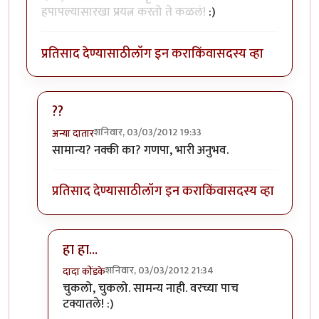
हपापल्यासारखा प्रयत्न करतो ते कळलं!
:)
प्रतिसाद देण्यासाठी
लॉग इन करा
किंवा
सदस्य व्हा
??
शनिवार, 03/03/2012 19:33
अन्या दातार
In reply to
अनुभव प्रामाणिकपणे शेअर केल्याबद्दल अभिनंदन!
सामान्य? नक्की का? गणपा, भारी अनुभव.
प्रतिसाद देण्यासाठी
लॉग इन करा
किंवा
सदस्य व्हा
हा हा...
शनिवार, 03/03/2012 21:34
दादा कोंडके
In reply to
??
by
अन्या दातार
चुकलो, चुकलो. सामन्य नाही. वरच्या पाच
टक्यातले! :)