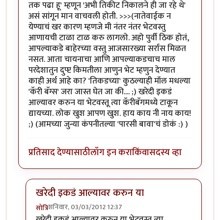
तक पढा हू' म्हणून 'अभी तिकीट निकालने ही जा रहे थे'
असं सांगून मान वाचवली होती. >>>(नातेवाईक न
येण्याचं खर कारण म्हणजे मी नंतर नंतर भेटवस्तु
आणायची टाळा टाळ करु लागलो. अहो पुर्वी ठिक होतं,
आपल्याकडे बाहेरच्या वस्तु आजसारख्या सर्रास मिळत
नसत. आता चायनाचा आणि आपल्याकडचाच माल
परदेशातुन दुप्प्ट किमतीला आणुन भेट म्हणुन देण्यात
काही अर्थ आहे का? 'तिकडच्या' कुठल्याही मॉल मधल्या
'कॅरी बॅग्स' जरा जास्त घेत जा की.... ;) खरेदी इकडं
आल्यावर करुन या भेटवस्तू त्या कॅरीबॅगमध्ये टाकून
द्यायच्या. लोक खुश आपण खुश. हाय काय नी नाय काय!
;) (आमच्या जुन्या कंपनीतल्या 'पारसी बावा'चं डोकं :) )
प्रतिसाद देण्यासाठी
लॉग इन करा
किंवा
सदस्य व्हा
खरेदी इकडं आल्यावर करुन या
शनिवार, 03/03/2012 12:37
सोत्रि
In reply to
मस्स्त लिहिलंयस. अशा प्रसंगात
by
प्यारे१
खरेदी इकडं आल्यावर करुन या भेटवस्तू त्या