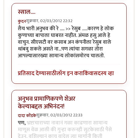
स्साल....
शुक्रवार, 02/03/2012 22:32
कुंदन
लैच भारी अनुभव की रे ..... >> रेसुब ......कारण हे लोक
कुणाच्या बापाला घाबरत नाहीत. अंमळ हसु आले हे
वाचुन. सीएसटी वर कसाब अन कंपनीला रेसुब वाले
थांबवु शकले असते ना...पण त्यांचा सगळा तोरा
आपल्यासारख्या सामान्य लोकांसमोरच चालतो.
प्रतिसाद देण्यासाठी
लॉग इन करा
किंवा
सदस्य व्हा
अनुभव प्रामाणिकपणे शेअर
केल्याबद्दल अभिनंदन!
शुक्रवार, 02/03/2012 22:33
दादा कोंडके
पण,
भ्रष्टाचाराच्या नावानं गळा काढणारा सामान्य
माणूस वेळ आली की गुन्हा करुनही सुटकेसाठी पैसे
देउन, वशिल्यानं काय वाट्टेल त्या मार्गानी किती