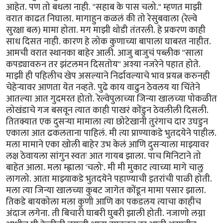
आहेत. पण तो बधला नाही. "सहाब के पास चलो." म्हणत माझी
वरात काढत निघाला. मागाहुन कळलं की तो रेसुबवाला (रेल्वे
सुरक्षा बल) मामा होता. मग माझी थोडी तंतरली. हे प्रकरण काही
साध दिसत नाही. कारण हे लोक कुणाच्या बापाला घाबरत नाहीत.
आमची वरात स्थानका बाहेर आली. आजु बाजुचं पब्लीक "साला
कपड्यावरुन तर झंटलमन दिसतोय" अश्या नजरेने पहात होते.
माझी ही पहिलीच खेप असल्याने निर्ढावल्याचे भाव प्रयत्न करुनही
चेहेर्‍यावर आणता येत नव्हते. पुढे काय वाढुन ठेवलय या चिंतेने
आतल्या आत गुदमरत होतो. रेल्वेपुलाच्या जिन्या खालच्या पोकळीत
लोखंडाचे गज बसवून त्यात काही पाखरं कोंडुन ठेवलीली दिसली.
तितक्यात एक दुसर्‍या मामाला त्या छोटेखानी तुरंगाच दार उघडुन
एकाला आत ढकलताना पाहिलं. मी त्या प्राण्याकडे भुतदयेने पाहील.
मला मामाने एका खोली बाहेर उभ केलं आणि दुसर्‍याला माझ्यावर
लक्ष ठेवायला सांगुन स्वतः आत गायब झाला. पाच मिनिटाने तो
बाहेत आला. मला म्ह्णाला 'चलो'. मी मी मुकाट त्याच्या मागे चालु
लागलो. आता माझ्याकडे भुतदयेने पहाण्याची इतरांची पाळी होती.
मला त्या जिन्या खालच्या कुबट जागेत कोंडून मामा पसार झाला.
तिकडे बायकोला मला कुणी आणि का पकडलय त्याचा काहीच
अंदाज लगेना. ती बिचारी घाबरी घुबरी झाली होती. नजाणो लग्ना