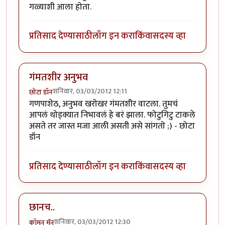
गळ्याशी आला होता.
प्रतिसाद देण्यासाठी
लॉग इन करा
किंवा
सदस्य व्हा
गंमतशीर अनुभव
शनिवार, 03/03/2012 12:11
छोटा डॉन
गणपाशेठ, अनुभव खरोखर गंमतशीर वाटला. तुमचं
आपलं थोड्क्यात निभावलं हे बरं झाला. फोटुगिटु टाकले
असते तर जास्त मजा आली असती असे सांगतो ;) - छोटा
डॉन
प्रतिसाद देण्यासाठी
लॉग इन करा
किंवा
सदस्य व्हा
छानच..
शनिवार, 03/03/2012 12:30
कॉमन मॅन