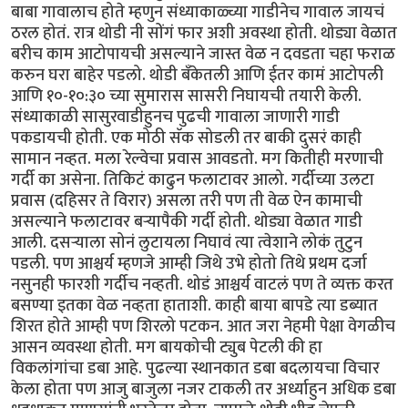
बाबा गावालाच होते म्हणुन संध्याकाळ्च्या गाडीनेच गावाल जायचं
ठरल होतं. रात्र थोडी नी सोंगं फार अशी अवस्था होती. थोड्या वेळात
बरीच काम आटोपायची असल्याने जास्त वेळ न दवडता चहा फराळ
करुन घरा बाहेर पडलो. थोडी बँकेतली आणि ईतर कामं आटोपली
आणि १०-१०:३० च्या सुमारास सासरी निघायची तयारी केली.
संध्याकाळी सासुरवाडीहुनच पुढची गावाला जाणारी गाडी
पकडायची होती. एक मोठी सॅक सोडली तर बाकी दुसरं काही
सामान नव्हत. मला रेल्वेचा प्रवास आवडतो. मग कितीही मरणाची
गर्दी का असेना. तिकिटं काढुन फलाटावर आलो. गर्दीच्या उलटा
प्रवास (दहिसर ते विरार) असला तरी पण ती वेळ ऐन कामाची
असल्याने फलाटावर बर्‍यापैकी गर्दी होती. थोड्या वेळात गाडी
आली. दसर्‍याला सोनं लुटायला निघावं त्या त्वेशाने लोकं तुटुन
पडली. पण आश्चर्य म्हणजे आम्ही जिथे उभे होतो तिथे प्रथम दर्जा
नसुनही फारशी गर्दीच नव्हती. थोडं आश्चर्य वाटलं पण ते व्यक्त करत
बसण्या इतका वेळ नव्हता हाताशी. काही बाया बापडे त्या डब्यात
शिरत होते आम्ही पण शिरलो पटकन. आत जरा नेहमी पेक्षा वेगळीच
आसन व्यवस्था होती. मग बायकोची ट्युब पेटली की हा
विकलांगांचा डबा आहे. पुढल्या स्थानकात डबा बदलायचा विचार
केला होता पण आजु बाजुला नजर टाकली तर अर्ध्याहुन अधिक डबा