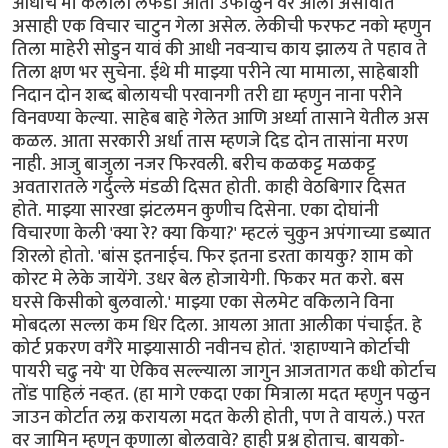
आधीच मी केलीली लफडी आता उफाळुन वर आली असावीत
असाही एक विचार चाटुन गेला असेल. लेकीची फरफट नको म्हणुन
तिला माहेरी सोडुन यावं की आधी नवर्‍याच काय झालय ते पहाव ते
तिला क्षण भर सुचेना. ईथे मी माझ्या परीने त्या मामाला, साहेबाशी
निदान दोन शब्द बोलायची परवानगी तरी द्या म्हणुन नाना परीने
विनवण्या केल्या. साहेब बाहे गेलेत आणि अर्ध्या तासाने येतील अस
कळल. आता सरकारी अर्धा तास म्हणजे दिड दोन तासांना मरण
नाही. आजु बाजुला नजर फिरवली. बरीच कळकट्ट मळकट्ट
अवतारातले गर्दुल्ले मंडळी दिसत होती. काही वेठबिगार दिसत
होते. माझ्या सारखा झंटलमन कुणीच दिसेना. एका दोघांनी
विचारणा केली 'क्या रे? क्या किया?' म्हटलं चुकुन अपंगाच्या डब्यात
शिरलो होतो. 'बांस इतनाईच. फिर इतना डरता कायकु? शाम को
कोरट मे लेके जायेंगे. उधर बेल होजायेगी. फिकर मत करो. बस
घरसे किसीको बुलवालो.' माझ्या एका सेलमेट वकिलाने विना
मोबदला सल्ला कम धिर दिला. आयला आता आलीका पंचाईत. हे
कोर्ट प्रकरण वगैरे माझ्यासाठी नवीनच होतं. 'शहाण्याने कोर्टाची
पायरी चढु नये' या ऐकिव सल्ल्याला जागुन आजतागत कधी कोर्टाच
तोंड पाहिलं नव्हत. (हा मागे एकदा एका मित्राला मदत म्हणुन पळुन
जाउन कोर्टात लग्न करायला मदत केली होती, पण ते वायलं.) परत
वर जामिन म्हणुन कुणाला बोलवावे? हाही प्रश्न होताच. बायको-