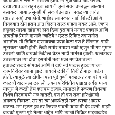
धडधाकट माणसांनी भरलेला होता. त्यामुळे थोडी भीड चेपली.
दरवाज्यात उभ राहुन हवा खायची जुनी सवय उफाळुन आल्याने
बसायला जागा असुनही मी सॅक घेउन दारा जवळच्या जागेत
(दारात नव्हे) उभा होतो. भाईंदर स्थानकात गाडी शिरली आणि
तितक्यात दोन इसम आत शिरुन सरळ माझ्या जवळ आले. एकान
हळुवार माझ्या खांद्यावर हात दिला दुसर्‍यानं मनगट पकडलं आणि
अत्यंतीक प्रेमाने म्हणाले "चलिये." म्हटल टिकिट तपासनीस
असतील. मी तिकिट दाखवायचा प्रयत्न केला पण ते ऐकेनात. गाडी
सुटायला आली होती. लेकी समोर तमाशा नको म्हणुन मी गप गुमान
उतरलो आणि बायको लेकीला घेउन गाडी मार्गस्थ झाली. फलाटावर
उतरल्यावर त्या दोघा इसमांनी मला एका गणवेशातल्या
हवालदाराकडे सोपवलं आणि ते दोघे नवं पाखरू हुडकण्याच्या
कामगिरीवर रवाना झाले. बायको लेकीची तिकीटं माझ्याकडेच
होती. त्यामुळे त्या दोघींना परत पुढे कुणी पकडल तर काय? याची
काळजी वाटायला लागली. अश्या परिथितीत एखादा सर्वसामान्य
माणुस जे करतो तेच करायचं ठरवलं. मामाला हे प्रकरण तिथल्या
तिथेच मिटवायची गळ घातली. पण तो पण राजा हरिश्चंद्राची
अवलाद निघाला. खर तर त्या अवस्थेतही मला त्याचा आदरच
वाटला. मग म्हटल हव तर रितसर पावती फाडा मी दंड भरतो. माझी
बायको मुलगी पुढे गेल्या आहेत आणि त्यांची तिकिटं माझ्याकडेच