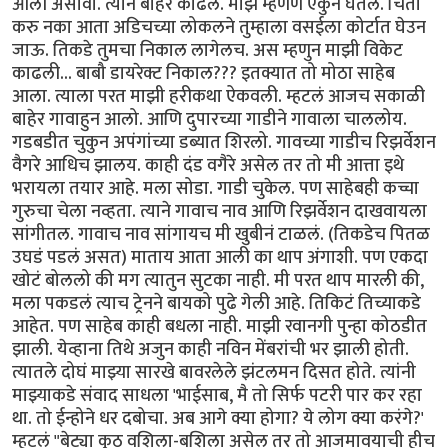
आली असावी. त्याने बाहेर काढले. माझं म्हणण ऐकुन घेतल. चिंता
करु नका आता अडिचच्या लोकलने तुम्हाला वसईला कोर्टात घेउन
जाऊ. तिकडे तुमचा निकाल लागेलच. अस म्हणुन माझी विकेट
काढली... बाबौ डायरेक्ट निकाल??? इतक्यात तो मोठा साहेब
आला. त्याला परत माझी हरीकथा ऐकवली. म्हटलं आजच सकाळी
बाहेर गावाहुन आलो. आणि दुपारच्या गाडीने गावाला चाललोय.
गडबडीत चुकुन अपंगांच्या डब्यात शिरलो. गावच्या गाडीच रिझर्वेशन
वैगरे आधिच झालय. काही दंड वगैरे असेल तर तो मी आत्ता इथे
भरायला तयार आहे. मला सोडा. गाडी चुकेल. पण साहेबही कच्चा
गुरुचा चेला नव्हता. त्याने गावाच नाव आणि रिझर्वेशन दाखवायला
सांगीतल. गावाच नाव सांगायच मी खुबीनं टाळलं. (तिकडेच पितळ
उघडं पडलं असत) माताय आता आली का थाप अंगाशी. पण एकदा
खोटं बोललो की मग त्यातुन सुटका नाही. मी परत थाप मारली की,
मला पकडलं त्याच ट्रेनने बायको पुढे गेली आहे. तिकिटं तिच्याकडे
आहेत. पण साहेब काही बधला नाही. माझी रवानगी पुन्हा कोठडीत
झाली. येव्हाना तिथे अजुन काही नविन मेंबरांची भर झाली होती.
त्यातले दोघं माझ्या सारखे बावरलेले झंटलमन दिसत होते. त्यांनी
माझ्याकडे संवाद साधला 'भाईसाब, मै तो सिर्फ पटरी पार कर रहा
था. तो ईन्होने धर दबोचा. अब आगे क्या होगा? ये लोग क्या करंगे?'
म्हटलं "बेट्या कुठ वशिला-बशिला असेल तर तो आजमावयाची हीच