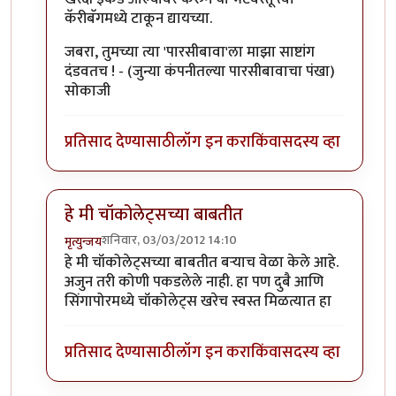
कॅरीबॅगमध्ये टाकून द्यायच्या.
जबरा, तुमच्या त्या 'पारसीबावा'ला माझा साष्टांग
दंडवतच ! - (जुन्या कंपनीतल्या पारसीबावाचा पंखा)
सोकाजी
प्रतिसाद देण्यासाठी
लॉग इन करा
किंवा
सदस्य व्हा
हे मी चॉकोलेट्सच्या बाबतीत
शनिवार, 03/03/2012 14:10
मृत्युन्जय
In reply to
मस्स्त लिहिलंयस. अशा प्रसंगात
by
प्यारे१
हे मी चॉकोलेट्सच्या बाबतीत बर्‍याच वेळा केले आहे.
अजुन तरी कोणी पकडलेले नाही. हा पण दुबै आणि
सिंगापोरमध्ये चॉकोलेट्स खरेच स्वस्त मिळत्यात हा
प्रतिसाद देण्यासाठी
लॉग इन करा
किंवा
सदस्य व्हा