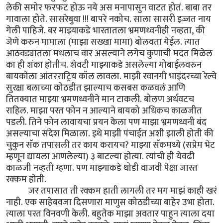
लेकी समोर फरफट होऊ नये अस मनापासुन वाटत होतं. बाबा तर
गावाला होते. सासरेबुवा !!! बापरे नकोच. साला सासरी इज्जत नाय
गेली पाहिजे. बर माझ्याकडे भारतातला भ्रमणध्वनीही नव्हता, की
जेणे करुन मामाला (माझा सख्खा मामा) बोलवता येईल. त्यात
आठवड्यातला मधलाच वार असल्याने लगेच कुणाची मदत मिळेल
का ही शंका होतीच. शेवटी माझ्याकडे असलेल्या मोबाईलवरुन
बायकोला आंतरराट्रिय कॉल लावला. माझी रवानगी भाइंदरच्या रेल्वे
सुरक्षा बलाच्या कोठडीत झाल्याच कसबस कळवलं आणि
तितक्यात माझ्या भ्रमणध्वनीने मान टाकली. बोलण अर्धवटच
राहिल. माझा परत फोन न आल्याने बायको अधिकच काळजीत
पडली. तिने फोन लावायचा प्रयन केला पण माझा भ्रमणध्वनी बंद
असल्याचा संदेश मिळाला. इथे माझी पंचाईत अशी झाली होती की
चुकुन सॅक तपासली तर काय करायच? माझ्या सॅकमध्ये (सप्रेम भेट
म्हणून द्यायला आणलेल्या) ३ बाटल्या होत्या. त्यांची ही येवढी
काळजी नव्हती म्हणा. पण माझ्याकडे थोडी वाजवी पेक्षा जास्त
रक्कम होती.
(स्वतःच्या घामाचा पण नडीमुळे काळा झालेला पैका
होता.)
जर तपासात ती रक्कम हाती लागली तर मग माझं काही खरं
नाही. एक साहेबवजा दिसणारा माणुस कोठडीच्या बाहेर उभा होता.
त्याला परत विनवणी केली. बहुतेक माझा अवतार पाहुन त्याला दया