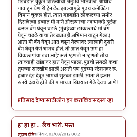
गडबडीत चुकून शिरल्याचा अनुभव आठवला. आधीच
गावाहून येणारी ट्रेन लेट झाल्यामुळे पुढचं कनेक्टिंग
विमान चुकलं होतं. त्यात गडबडीत लोकलच्या समोर
दिसलेल्या डब्यात मी मागे ओरडणार्‍या नवर्‍याकडे दुर्लक्ष
करून बॅग घेवून चढले (मुंबईच्या लोकलमधे मी बॅग
घेवून चढले याचा तेवढ्यातही अभिमान वाटून गेला.)
आता मी बॅग घेवून आत चढून गेल्यावर त्यालाही दुसरी
बॅग घेवून येणं भागच होतं. तो आत येवून 'अगं हा
विकलांगांचा डबा आहे' असं म्हणतो न म्हणतो तोच
त्याच्याही खांद्यावर हात येवून पडला. पुढची सगळी कथा
तुमच्या सारखीच झाली असती पण पुढच्या स्टेशनवर रू.
हजार दंड देवून आमची सुटका झाली. आता ते हजार
रुपये दंडाचे होते की मामाच्या खिश्यात गेले देवच जाणे!
प्रतिसाद देण्यासाठी
लॉग इन करा
किंवा
सदस्य व्हा
हा हा हा ... लैच भारी. मस्त
शनिवार, 03/03/2012 00:21
सुहास झेले