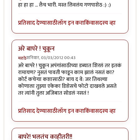
हा हा हा ... लैच भारी. मस्त लिवलंय गणपाशेठ :) :)
प्रतिसाद देण्यासाठी
लॉग इन करा
किंवा
सदस्य व्हा
अरे बापरे ! चुकून
शनिवार, 03/03/2012 00:43
मराठे
अरे बापरे ! चुकून अपंगांसाठीच्या डब्यात शिरलं तर इतकं
रामायण? नुसतं पावती फाडून काम झालं नसतं का?
कोर्ट कचेर्‍या कशासाठी? बाय द वे: जर तिथल्या
कोणाला तुझ्या एकेका डिशेसचे फोटो दाखवले असते
तर त्यांनी तुला अजिबात सोडलं नसतं !
प्रतिसाद देण्यासाठी
लॉग इन करा
किंवा
सदस्य व्हा
बापरे! भलतंच काहीतरी!!