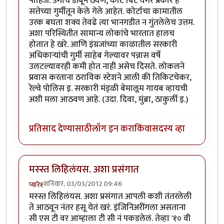
पाहिजे. उगाच डांबून ठेवणे, कोर्ट बिर्ट वगैरे प्रकार हे
सत्तेच्या गुर्मीतून केले गेले आहेत. कोर्टाचा कामातील
उरक बघता शक्य तेवढे त्या भानगडीत न गुंतलेलेच उत्तम.
अशा परिस्थितीत सामान्य लोकांचे भारतात हालच
होतात हे खरे. आणि इंग्रजांच्या काळातील सरकारी
अधिकार्‍यांची गुर्मी साहेब गेल्यावर पन्नास वर्षे
उलटल्यावरही कमी होत नाही असेच दिसते. लोकलने
प्रवास करताना ठराविक स्टेशने आली की तिकिटचेकर,
रेल्वे पोलिस इ. सरकारी मंड्ळी बेमालूम गायब व्हायची
अशी मला आठवण आहे. (उदा. दिवा, मुंब्रा, ठाकुर्ली इ.)
प्रतिसाद देण्यासाठी
लॉग इन करा
किंवा
सदस्य व्हा
मस्स्त लिहिलंयस. अशा प्रसंगात
शनिवार, 03/03/2012 09:46
प्यारे१
मस्स्त लिहिलंयस. अशा प्रसंगात आपली कशी तंतरलेली
ते आठवून नंतर हसू येतं खरं. इंजिनिअरींगला असताना
सी एस टी वर आम्हाला टी सी नं पकडलेलं. तेव्हा '१० वी