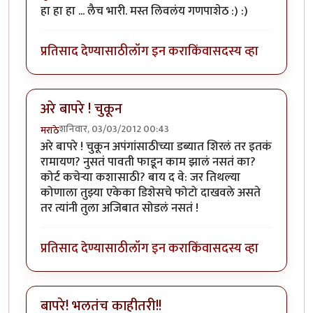
हा हा हा ... लैच भारी. मस्त लिवलंय गणपाशेठ :) :)
प्रतिसाद देण्यासाठी
लॉग इन करा
किंवा
सदस्य व्हा
अरे बापरे ! चुकून
शनिवार, 03/03/2012 00:43
मराठे
अरे बापरे ! चुकून अपंगांसाठीच्या डब्यात शिरलं तर इतकं
रामायण? नुसतं पावती फाडून काम झालं नसतं का?
कोर्ट कचेर्‍या कशासाठी? बाय द वे: जर तिथल्या
कोणाला तुझ्या एकेका डिशेसचे फोटो दाखवले असते
तर त्यांनी तुला अजिबात सोडलं नसतं !
प्रतिसाद देण्यासाठी
लॉग इन करा
किंवा
सदस्य व्हा
बापरे! भलतंच काहीतरी!!