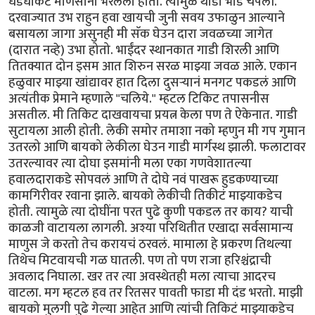
धडधाकट माणसांनी भरलेला होता. त्यामुळे थोडी भीड चेपली.
दरवाज्यात उभ राहुन हवा खायची जुनी सवय उफाळुन आल्याने
बसायला जागा असुनही मी सॅक घेउन दारा जवळच्या जागेत
(दारात नव्हे) उभा होतो. भाईंदर स्थानकात गाडी शिरली आणि
तितक्यात दोन इसम आत शिरुन सरळ माझ्या जवळ आले. एकान
हळुवार माझ्या खांद्यावर हात दिला दुसर्‍यानं मनगट पकडलं आणि
अत्यंतीक प्रेमाने म्हणाले "चलिये." म्हटल टिकिट तपासनीस
असतील. मी तिकिट दाखवायचा प्रयत्न केला पण ते ऐकेनात. गाडी
सुटायला आली होती. लेकी समोर तमाशा नको म्हणुन मी गप गुमान
उतरलो आणि बायको लेकीला घेउन गाडी मार्गस्थ झाली. फलाटावर
उतरल्यावर त्या दोघा इसमांनी मला एका गणवेशातल्या
हवालदाराकडे सोपवलं आणि ते दोघे नवं पाखरू हुडकण्याच्या
कामगिरीवर रवाना झाले. बायको लेकीची तिकीटं माझ्याकडेच
होती. त्यामुळे त्या दोघींना परत पुढे कुणी पकडल तर काय? याची
काळजी वाटायला लागली. अश्या परिथितीत एखादा सर्वसामान्य
माणुस जे करतो तेच करायचं ठरवलं. मामाला हे प्रकरण तिथल्या
तिथेच मिटवायची गळ घातली. पण तो पण राजा हरिश्चंद्राची
अवलाद निघाला. खर तर त्या अवस्थेतही मला त्याचा आदरच
वाटला. मग म्हटल हव तर रितसर पावती फाडा मी दंड भरतो. माझी
बायको मुलगी पुढे गेल्या आहेत आणि त्यांची तिकिटं माझ्याकडेच