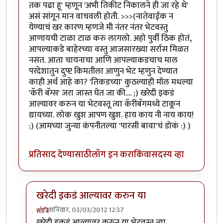
तक पढा हू' म्हणून 'अभी तिकीट निकालने ही जा रहे थे'
असं सांगून मान वाचवली होती. >>>(नातेवाईक न
येण्याचं खर कारण म्हणजे मी नंतर नंतर भेटवस्तु
आणायची टाळा टाळ करु लागलो. अहो पुर्वी ठिक होतं,
आपल्याकडे बाहेरच्या वस्तु आजसारख्या सर्रास मिळत
नसत. आता चायनाचा आणि आपल्याकडचाच माल
परदेशातुन दुप्प्ट किमतीला आणुन भेट म्हणुन देण्यात
काही अर्थ आहे का? 'तिकडच्या' कुठल्याही मॉल मधल्या
'कॅरी बॅग्स' जरा जास्त घेत जा की.... ;) खरेदी इकडं
आल्यावर करुन या भेटवस्तू त्या कॅरीबॅगमध्ये टाकून
द्यायच्या. लोक खुश आपण खुश. हाय काय नी नाय काय!
;) (आमच्या जुन्या कंपनीतल्या 'पारसी बावा'चं डोकं :) )
प्रतिसाद देण्यासाठी
लॉग इन करा
किंवा
सदस्य व्हा
खरेदी इकडं आल्यावर करुन या
शनिवार, 03/03/2012 12:37
सोत्रि
In reply to
मस्स्त लिहिलंयस. अशा प्रसंगात
by
प्यारे१
खरेदी इकडं आल्यावर करुन या भेटवस्तू त्या