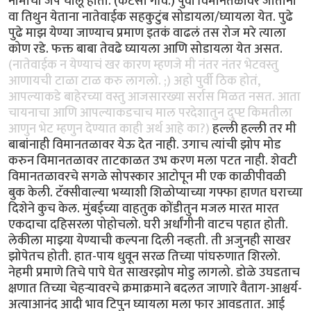
नामाचा जप चालू होता. (कर्टसी गवि.) पुर्वी विमानतळावर जाताना
वा तिथुन येताना नातेवाईक सहकुटुंब सोडायला/घ्यायला येत. पुढे
पुढे माझ येण्या जाण्याच प्रमाण इतकं वाढलं तस रोज मरे त्याला
कोण रडे. फक्त बाबा तेवढे घ्यायला आणि सोडायला येत असत.
(नातेवाईक न येण्याचं खर कारण म्हणजे मी नंतर नंतर भेटवस्तु
आणायची टाळा टाळ करु लागलो. ;) अहो पुर्वी ठिक होतं,
आपल्याकडे बाहेरच्या वस्तु आजसारख्या सर्रास मिळत नसत. आता
चायनाचा आणि आपल्याकडचाच माल परदेशातुन दुप्प्ट किमतीला
आणुन भेट म्हणुन देण्यात काही अर्थ आहे का?)
हल्ली हल्ली तर मी
बाबांनाही विमानतळावर येऊ देत नाही. उगाच त्यांची झोप मोड
करुन विमानतळावर ताटकाळत उभ करण मला पटत नाही. शेवटी
विमानतळावरचे सगळे सोपस्कार आटोपून मी एक काळीपीवळी
बुक केली. टॅक्सीवाल्या भय्याशी शिळोप्याच्या गफ्फा हाणत घराच्या
दिशेने कुच केल. मुंबईच्या वाहतुक कोंडीतुन मजल मारत मारत
एकदाचा दहिसरला पोहोचलो. घरी अर्धांगीनी वाटच पहात होती.
लेकीला माझ्या येण्याची कल्पना दिली नव्हती. ती अजुनही साखर
झोपेतच होती. हात-पाय धुवून सरळ तिच्या पांघरुणात शिरलो.
नेहमी प्रमाणे तिचे पापे घेत साखरझोप मोडु लागलो. डोळे उघडताच
क्षणात तिच्या चेहर्‍यावरचे क्रमाक्रमाने बदलत जाणारे वैताग-आश्चर्य-
अत्याआनंद आदी भाव टिपुन घ्यायला मला फार आवडतात. आई