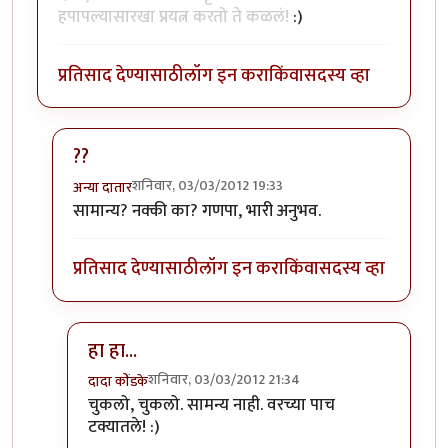
हपापल्यासारखा प्रयत्न करतो ते कळलं!
:)
प्रतिसाद देण्यासाठी
लॉग इन करा
किंवा
सदस्य व्हा
??
शनिवार, 03/03/2012 19:33
अन्या दातार
In reply to
अनुभव प्रामाणिकपणे शेअर केल्याबद्दल अभिनंदन!
सामान्य? नक्की का? गणपा, भारी अनुभव.
प्रतिसाद देण्यासाठी
लॉग इन करा
किंवा
सदस्य व्हा
हा हा...
शनिवार, 03/03/2012 21:34
दादा कोंडके
In reply to
??
by
अन्या दातार
चुकलो, चुकलो. सामन्य नाही. वरच्या पाच
टक्यातले! :)