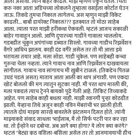
आली असावी. त्याने बाहेर काढले. माझं म्हणण ऐकुन घेतल. चिंता
करु नका आता अडिचच्या लोकलने तुम्हाला वसईला कोर्टात घेउन
जाऊ. तिकडे तुमचा निकाल लागेलच. अस म्हणुन माझी विकेट
काढली... बाबौ डायरेक्ट निकाल??? इतक्यात तो मोठा साहेब
आला. त्याला परत माझी हरीकथा ऐकवली. म्हटलं आजच सकाळी
बाहेर गावाहुन आलो. आणि दुपारच्या गाडीने गावाला चाललोय.
गडबडीत चुकुन अपंगांच्या डब्यात शिरलो. गावच्या गाडीच रिझर्वेशन
वैगरे आधिच झालय. काही दंड वगैरे असेल तर तो मी आत्ता इथे
भरायला तयार आहे. मला सोडा. गाडी चुकेल. पण साहेबही कच्चा
गुरुचा चेला नव्हता. त्याने गावाच नाव आणि रिझर्वेशन दाखवायला
सांगीतल. गावाच नाव सांगायच मी खुबीनं टाळलं. (तिकडेच पितळ
उघडं पडलं असत) माताय आता आली का थाप अंगाशी. पण एकदा
खोटं बोललो की मग त्यातुन सुटका नाही. मी परत थाप मारली की,
मला पकडलं त्याच ट्रेनने बायको पुढे गेली आहे. तिकिटं तिच्याकडे
आहेत. पण साहेब काही बधला नाही. माझी रवानगी पुन्हा कोठडीत
झाली. येव्हाना तिथे अजुन काही नविन मेंबरांची भर झाली होती.
त्यातले दोघं माझ्या सारखे बावरलेले झंटलमन दिसत होते. त्यांनी
माझ्याकडे संवाद साधला 'भाईसाब, मै तो सिर्फ पटरी पार कर रहा
था. तो ईन्होने धर दबोचा. अब आगे क्या होगा? ये लोग क्या करंगे?'
म्हटलं "बेट्या कुठ वशिला-बशिला असेल तर तो आजमावयाची हीच