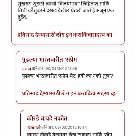
सुखरुप सुटलो त्याची 'विजयगाथा' लिहितात आणि
तिची कौतुकाने दखल देखील घेतली जाते हे अजून एक
दुर्दैव.
प्रतिसाद देण्यासाठी
लॉग इन करा
किंवा
सदस्य व्हा
पुढल्या भारतवारीत 'सप्रेम
शनिवार, 03/03/2012 13:56
गणपा
In reply to
दुर्दैव...
by
परिकथेतील राजकुमार
पुढल्या भारतवारीत 'सप्रेम भेट' हवी का नको तुला?
प्रतिसाद देण्यासाठी
लॉग इन करा
किंवा
सदस्य व्हा
कोरडे वायदे नकोत.
शनिवार, 03/03/2012 16:14
चिंतामणी
In reply to
पुढल्या भारतवारीत 'सप्रेम
by
गणपा
त्यातुन तीकडे गेल्यावर लेख टाकला आणि "तीन