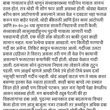
बाबा गावालाच होते म्हणुन संध्याकाळ्च्या गाडीनेच गावाल जायचं
ठरल होतं. रात्र थोडी नी सोंगं फार अशी अवस्था होती. थोड्या वेळात
बरीच काम आटोपायची असल्याने जास्त वेळ न दवडता चहा फराळ
करुन घरा बाहेर पडलो. थोडी बँकेतली आणि ईतर कामं आटोपली
आणि १०-१०:३० च्या सुमारास सासरी निघायची तयारी केली.
संध्याकाळी सासुरवाडीहुनच पुढची गावाला जाणारी गाडी
पकडायची होती. एक मोठी सॅक सोडली तर बाकी दुसरं काही
सामान नव्हत. मला रेल्वेचा प्रवास आवडतो. मग कितीही मरणाची
गर्दी का असेना. तिकिटं काढुन फलाटावर आलो. गर्दीच्या उलटा
प्रवास (दहिसर ते विरार) असला तरी पण ती वेळ ऐन कामाची
असल्याने फलाटावर बर्‍यापैकी गर्दी होती. थोड्या वेळात गाडी
आली. दसर्‍याला सोनं लुटायला निघावं त्या त्वेशाने लोकं तुटुन
पडली. पण आश्चर्य म्हणजे आम्ही जिथे उभे होतो तिथे प्रथम दर्जा
नसुनही फारशी गर्दीच नव्हती. थोडं आश्चर्य वाटलं पण ते व्यक्त करत
बसण्या इतका वेळ नव्हता हाताशी. काही बाया बापडे त्या डब्यात
शिरत होते आम्ही पण शिरलो पटकन. आत जरा नेहमी पेक्षा वेगळीच
आसन व्यवस्था होती. मग बायकोची ट्युब पेटली की हा
विकलांगांचा डबा आहे. पुढल्या स्थानकात डबा बदलायचा विचार
केला होता पण आजु बाजुला नजर टाकली तर अर्ध्याहुन अधिक डबा