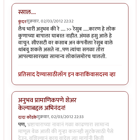
स्साल....
शुक्रवार, 02/03/2012 22:32
कुंदन
लैच भारी अनुभव की रे ..... >> रेसुब ......कारण हे लोक
कुणाच्या बापाला घाबरत नाहीत. अंमळ हसु आले हे
वाचुन. सीएसटी वर कसाब अन कंपनीला रेसुब वाले
थांबवु शकले असते ना...पण त्यांचा सगळा तोरा
आपल्यासारख्या सामान्य लोकांसमोरच चालतो.
प्रतिसाद देण्यासाठी
लॉग इन करा
किंवा
सदस्य व्हा
अनुभव प्रामाणिकपणे शेअर
केल्याबद्दल अभिनंदन!
शुक्रवार, 02/03/2012 22:33
दादा कोंडके
पण,
भ्रष्टाचाराच्या नावानं गळा काढणारा सामान्य
माणूस वेळ आली की गुन्हा करुनही सुटकेसाठी पैसे
देउन, वशिल्यानं काय वाट्टेल त्या मार्गानी किती