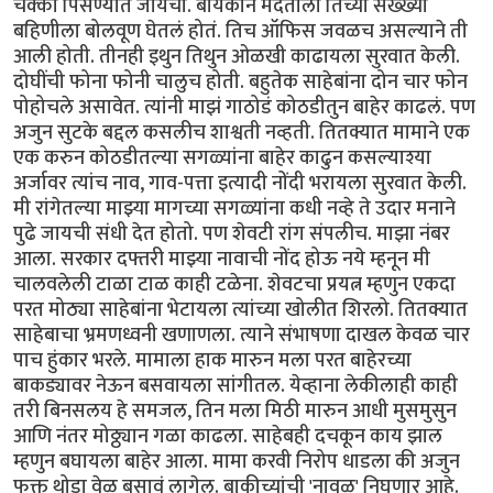
चक्की पिसण्यात जायची. बायकोने मदतीला तिच्या सख्ख्या
बहिणीला बोलवूण घेतलं होतं. तिच ऑफिस जवळच असल्याने ती
आली होती. तीनही इथुन तिथुन ओळखी काढायला सुरवात केली.
दोघींची फोना फोनी चालुच होती. बहुतेक साहेबांना दोन चार फोन
पोहोचले असावेत. त्यांनी माझं गाठोडं कोठडीतुन बाहेर काढलं. पण
अजुन सुटके बद्दल कसलीच शाश्वती नव्हती. तितक्यात मामाने एक
एक करुन कोठडीतल्या सगळ्यांना बाहेर काढुन कसल्याश्या
अर्जावर त्यांच नाव, गाव-पत्ता इत्यादी नोंदी भरायला सुरवात केली.
मी रांगेतल्या माझ्या मागच्या सगळ्यांना कधी नव्हे ते उदार मनाने
पुढे जायची संधी देत होतो. पण शेवटी रांग संपलीच. माझा नंबर
आला. सरकार दफ्तरी माझ्या नावाची नोंद होऊ नये म्हनून मी
चालवलेली टाळा टाळ काही टळेना. शेवटचा प्रयत्न म्हणुन एकदा
परत मोठ्या साहेबांना भेटायला त्यांच्या खोलीत शिरलो. तितक्यात
साहेबाचा भ्रमणध्वनी खणाणला. त्याने संभाषणा दाखल केवळ चार
पाच हुंकार भरले. मामाला हाक मारुन मला परत बाहेरच्या
बाकड्यावर नेऊन बसवायला सांगीतल. येव्हाना लेकीलाही काही
तरी बिनसलय हे समजल, तिन मला मिठी मारुन आधी मुसमुसुन
आणि नंतर मोठ्ठ्यान गळा काढला. साहेबही दचकून काय झाल
म्हणुन बघायला बाहेर आला. मामा करवी निरोप धाडला की अजुन
फक्त थोडा वेळ बसावं लागेल. बाकीच्यांची 'नावळ' निघणार आहे.