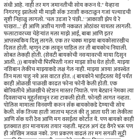
संधी आहे. नाही तर मग जमानतीची सोय करुन घे." येव्हाना
निगरगट्ट झालेलो मी माझी सॅक उराशी कवटाळुन गजां पल्याडची
सृष्टी निहाळु लागलो. 'चल उडजा रे पंछी..' 'आकाशी झेप घे रे
पाखरा...' ही आणि अशीच गाणी नकळत ओठांवर यायला लागली.
फलाटावरच्या चेहेर्‍यांत मला माझे आई, बाबा आणि इतर
आप्तस्वकिय दिसु लागले. एक तर चक्क माझ्या बायकोसारखीच
दिसत होती. म्हणुन टक लावून पाहिल तर ती बायकोच निघाली.
सोबत लेकही होती. (शेवटी बायकोची नवर्‍यावरची माया दिसुन
आली. ;)) बायकोची भिरभिरती नजर माझा शोध घेत होती. माझ्या
नशिबान लेकीच माझ्याकडे लक्ष गेल नाही. माझ्या अश्या अवस्थेत
तिन मला पाहु नये अस वाटत होत. :( बायकोने भाईंदरला येई पर्यंत
काही ओळखी पाळखी काढत फोना फोनी केली होती. एक
बोरिवलीचे ओळखीचे स्टेशन मास्तर निघाले. पण बेट्यानं नेमका त्या
दिवसाचाच मुहुर्तसाधुन रजा टाकली होती. फोनही लागत नव्हता.
पोलिस मामाला विनवणी करुन सॅक बायकोकडे देण्याची सोय
केली. सॅक तिच्या हाती जाताच म्हटलं की तु आता घरी जा लेकीला
आणि सॅक घरी ठेव आणि मग वसईला कोर्टात ये. पण बायको काही
इतक्यात हार मानायला तयार नव्हती. म्हटल अगं दंड वैगरे भरू पण
ही जोखिम जवळ नको. उगा प्रकरण वाढलं तर मग सगळी सुट्टी