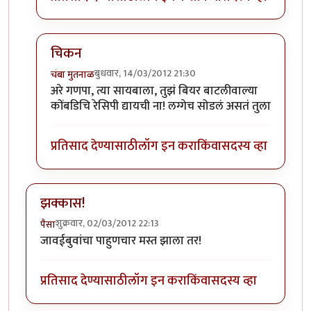
चिकन
बुधवार, 14/03/2012 21:30
चंबा मुतनाळ
In reply to
साजन चले ससुराल हेच
by
रेवती
अरे गणपा, त्या सायबाला, तुझं बियर बाटलीवाल्या
कोंबडिचि रेसिपी द्यायची ना! लग्गेच सोडलं असतं तुला
प्रतिसाद देण्यासाठी
लॉग इन करा
किंवा
सदस्य व्हा
झक्कास!
शुक्रवार, 02/03/2012 22:13
पैसा
जावईबुवांचा पाहुणचार मस्त झाला तर!
प्रतिसाद देण्यासाठी
लॉग इन करा
किंवा
सदस्य व्हा