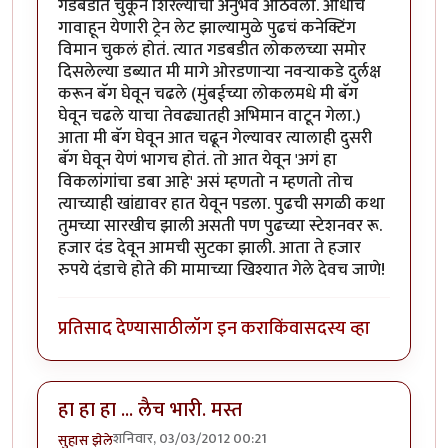
गडबडीत चुकून शिरल्याचा अनुभव आठवला. आधीच
गावाहून येणारी ट्रेन लेट झाल्यामुळे पुढचं कनेक्टिंग
विमान चुकलं होतं. त्यात गडबडीत लोकलच्या समोर
दिसलेल्या डब्यात मी मागे ओरडणार्‍या नवर्‍याकडे दुर्लक्ष
करून बॅग घेवून चढले (मुंबईच्या लोकलमधे मी बॅग
घेवून चढले याचा तेवढ्यातही अभिमान वाटून गेला.)
आता मी बॅग घेवून आत चढून गेल्यावर त्यालाही दुसरी
बॅग घेवून येणं भागच होतं. तो आत येवून 'अगं हा
विकलांगांचा डबा आहे' असं म्हणतो न म्हणतो तोच
त्याच्याही खांद्यावर हात येवून पडला. पुढची सगळी कथा
तुमच्या सारखीच झाली असती पण पुढच्या स्टेशनवर रू.
हजार दंड देवून आमची सुटका झाली. आता ते हजार
रुपये दंडाचे होते की मामाच्या खिश्यात गेले देवच जाणे!
प्रतिसाद देण्यासाठी
लॉग इन करा
किंवा
सदस्य व्हा
हा हा हा ... लैच भारी. मस्त
शनिवार, 03/03/2012 00:21
सुहास झेले