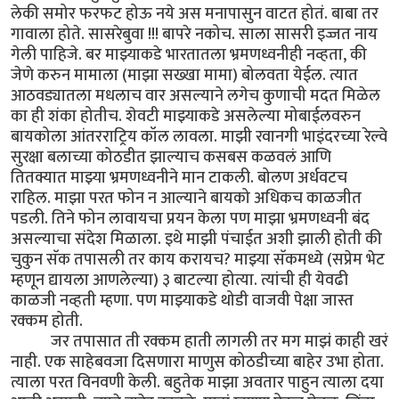
लेकी समोर फरफट होऊ नये अस मनापासुन वाटत होतं. बाबा तर
गावाला होते. सासरेबुवा !!! बापरे नकोच. साला सासरी इज्जत नाय
गेली पाहिजे. बर माझ्याकडे भारतातला भ्रमणध्वनीही नव्हता, की
जेणे करुन मामाला (माझा सख्खा मामा) बोलवता येईल. त्यात
आठवड्यातला मधलाच वार असल्याने लगेच कुणाची मदत मिळेल
का ही शंका होतीच. शेवटी माझ्याकडे असलेल्या मोबाईलवरुन
बायकोला आंतरराट्रिय कॉल लावला. माझी रवानगी भाइंदरच्या रेल्वे
सुरक्षा बलाच्या कोठडीत झाल्याच कसबस कळवलं आणि
तितक्यात माझ्या भ्रमणध्वनीने मान टाकली. बोलण अर्धवटच
राहिल. माझा परत फोन न आल्याने बायको अधिकच काळजीत
पडली. तिने फोन लावायचा प्रयन केला पण माझा भ्रमणध्वनी बंद
असल्याचा संदेश मिळाला. इथे माझी पंचाईत अशी झाली होती की
चुकुन सॅक तपासली तर काय करायच? माझ्या सॅकमध्ये (सप्रेम भेट
म्हणून द्यायला आणलेल्या) ३ बाटल्या होत्या. त्यांची ही येवढी
काळजी नव्हती म्हणा. पण माझ्याकडे थोडी वाजवी पेक्षा जास्त
रक्कम होती.
(स्वतःच्या घामाचा पण नडीमुळे काळा झालेला पैका
होता.)
जर तपासात ती रक्कम हाती लागली तर मग माझं काही खरं
नाही. एक साहेबवजा दिसणारा माणुस कोठडीच्या बाहेर उभा होता.
त्याला परत विनवणी केली. बहुतेक माझा अवतार पाहुन त्याला दया