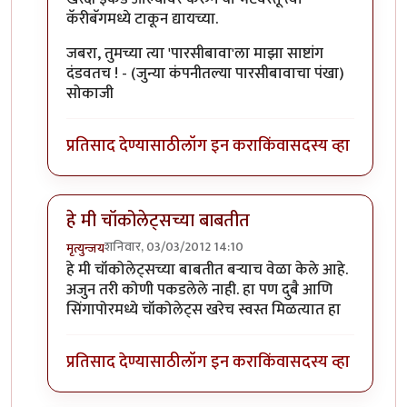
कॅरीबॅगमध्ये टाकून द्यायच्या.
जबरा, तुमच्या त्या 'पारसीबावा'ला माझा साष्टांग
दंडवतच ! - (जुन्या कंपनीतल्या पारसीबावाचा पंखा)
सोकाजी
प्रतिसाद देण्यासाठी
लॉग इन करा
किंवा
सदस्य व्हा
हे मी चॉकोलेट्सच्या बाबतीत
शनिवार, 03/03/2012 14:10
मृत्युन्जय
In reply to
मस्स्त लिहिलंयस. अशा प्रसंगात
by
प्यारे१
हे मी चॉकोलेट्सच्या बाबतीत बर्‍याच वेळा केले आहे.
अजुन तरी कोणी पकडलेले नाही. हा पण दुबै आणि
सिंगापोरमध्ये चॉकोलेट्स खरेच स्वस्त मिळत्यात हा
प्रतिसाद देण्यासाठी
लॉग इन करा
किंवा
सदस्य व्हा