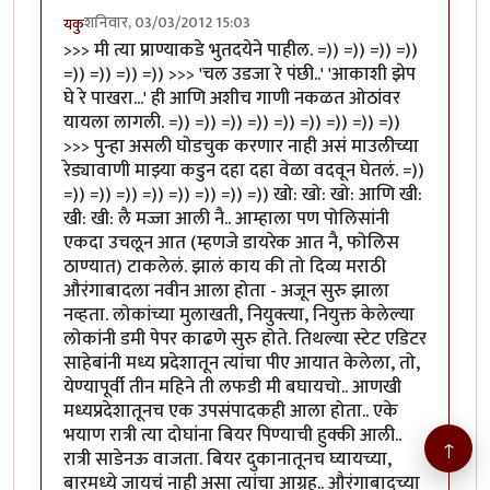
शनिवार, 03/03/2012 15:03
यकु
>>> मी त्या प्राण्याकडे भुतदयेने पाहील. =)) =)) =)) =))
=)) =)) =)) =)) >>> 'चल उडजा रे पंछी..' 'आकाशी झेप
घे रे पाखरा...' ही आणि अशीच गाणी नकळत ओठांवर
यायला लागली. =)) =)) =)) =)) =)) =)) =)) =)) =))
>>> पुन्हा असली घोडचुक करणार नाही असं माउलीच्या
रेड्यावाणी माझ्या कडुन दहा दहा वेळा वदवून घेतलं. =))
=)) =)) =)) =)) =)) =)) =)) =)) खो: खो: खो: आणि खी:
खी: खी: लै मज्जा आली नै.. आम्हाला पण पोलिसांनी
एकदा उचलून आत (म्हणजे डायरेक आत नै, फोलिस
ठाण्‍यात) टाकलेलं. झालं काय की तो दिव्य मराठी
औरंगाबादला नवीन आला होता - अजून सुरु झाला
नव्हता. लोकांच्या मुलाखती, नियुक्त्या, नियुक्त केलेल्या
लोकांनी डमी पेपर काढणे सुरु होते. तिथल्या स्टेट एडिटर
साहेबांनी मध्‍य प्रदेशातून त्यांचा पीए आयात केलेला, तो,
येण्‍यापूर्वी तीन मह‍िने ती लफडी मी बघायचो.. आणखी
मध्‍यप्रदेशातूनच एक उपसंपादकही आला होता.. एके
भयाण रात्री त्या दोघांना बियर पिण्‍याची हुक्की आली..
↑
रात्री साडेनऊ वाजता. बियर दुकानातूनच घ्यायच्या,
बारमध्‍ये जायचं नाही असा त्यांचा आग्रह.. औरंगाबादच्या