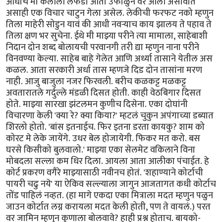
आधीच मी केलीली लफडी आता उफाळुन वर आली असावीत
असाही एक विचार चाटुन गेला असेल. लेकीची फरफट नको म्हणुन
तिला माहेरी सोडुन यावं की आधी नवर्‍याच काय झालय ते पहाव ते
तिला क्षण भर सुचेना. ईथे मी माझ्या परीने त्या मामाला, साहेबाशी
निदान दोन शब्द बोलायची परवानगी तरी द्या म्हणुन नाना परीने
विनवण्या केल्या. साहेब बाहे गेलेत आणि अर्ध्या तासाने येतील अस
कळल. आता सरकारी अर्धा तास म्हणजे दिड दोन तासांना मरण
नाही. आजु बाजुला नजर फिरवली. बरीच कळकट्ट मळकट्ट
अवतारातले गर्दुल्ले मंडळी दिसत होती. काही वेठबिगार दिसत
होते. माझ्या सारखा झंटलमन कुणीच दिसेना. एका दोघांनी
विचारणा केली 'क्या रे? क्या किया?' म्हटलं चुकुन अपंगाच्या डब्यात
शिरलो होतो. 'बांस इतनाईच. फिर इतना डरता कायकु? शाम को
कोरट मे लेके जायेंगे. उधर बेल होजायेगी. फिकर मत करो. बस
घरसे किसीको बुलवालो.' माझ्या एका सेलमेट वकिलाने विना
मोबदला सल्ला कम धिर दिला. आयला आता आलीका पंचाईत. हे
कोर्ट प्रकरण वगैरे माझ्यासाठी नवीनच होतं. 'शहाण्याने कोर्टाची
पायरी चढु नये' या ऐकिव सल्ल्याला जागुन आजतागत कधी कोर्टाच
तोंड पाहिलं नव्हत. (हा मागे एकदा एका मित्राला मदत म्हणुन पळुन
जाउन कोर्टात लग्न करायला मदत केली होती, पण ते वायलं.) परत
वर जामिन म्हणुन कुणाला बोलवावे? हाही प्रश्न होताच. बायको-