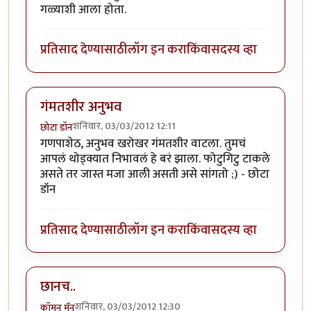
गळ्याशी आला होता.
प्रतिसाद देण्यासाठी
लॉग इन करा
किंवा
सदस्य व्हा
गंमतशीर अनुभव
शनिवार, 03/03/2012 12:11
छोटा डॉन
गणपाशेठ, अनुभव खरोखर गंमतशीर वाटला. तुमचं
आपलं थोड्क्यात निभावलं हे बरं झाला. फोटुगिटु टाकले
असते तर जास्त मजा आली असती असे सांगतो ;) - छोटा
डॉन
प्रतिसाद देण्यासाठी
लॉग इन करा
किंवा
सदस्य व्हा
छानच..
शनिवार, 03/03/2012 12:30
कॉमन मॅन