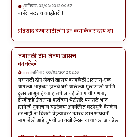
शनिवार, 03/03/2012 00:57
प्राजु
बापरे! भलतंच काहीतरी!!
प्रतिसाद देण्यासाठी
लॉग इन करा
किंवा
सदस्य व्हा
जगातली दोन जेवणं खासच
बनवलेली
शनिवार, 03/03/2012 02:53
दीपा माने
जगातली दोन जेवणं खासच बनवलेली असतात्-एक
आपल्या आईच्या हातचे घरी आलेल्या मुलासाठी आणि
दुसरे सासुबाईंच्या हातचे जावई जेवणाचे! गणपा,
दोन्हीकडे जेवताना एरवीच्या भेटीतले मनातले भाव
ह्यावेळी नुकत्याच घडलेल्या अकल्पित घटनेमुळे वेगळेच
तर नाही ना दिसले चेहर्‍यावर? फारच छान ओघवती
भाषाशैली आहे तुमची. आणखी लेखन वाचायला आवडेल.