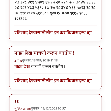
२७ ३२८ ४१५ ४५०५ १५ १५ २० २९० ५९९ ७०४४ १६ १६
२४ २८९ ४७३ ५३९० १७ १७ २८ ३४४ ४३३ ५०२३ १८ १८
७८ ९९१ १८१० २१०६८ एकूण १८ ७०० ९११२ ९०३३
१०६९२८
प्रतिसाद देण्यासाठी
लॉग इन करा
किंवा
सदस्य व्हा
माझा लेख चाचणी करून बघतोय !
बुधवार, 18/09/2019 11:18
अनिंद्य
माझा लेख
चाचणी करून बघतोय !
प्रतिसाद देण्यासाठी
लॉग इन करा
किंवा
सदस्य व्हा
ss
बुधवार, 15/12/2021 10:57
सुजित जाधव