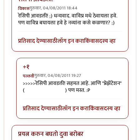
गुरुवार, 04/08/2011 18:44
विकास
रेसिपी आवडली! ;) धन्यवाद. वाविप्र मधे ठेवायला हवे.
पण वाविप्र बघायला हवे हे नव्यांना कसे कळणार? ;)
प्रतिसाद देण्यासाठी
लॉग इन करा
किंवा
सदस्य व्हा
+१
गुरुवार, 04/08/2011 19:27
पल्लवी
In reply to
रेसिपी आवडली!
by
विकास
>>>>>रेसिपी आवडली! सहमत आहे. आणि "प्रेझेंटेशन"
(
पक्षी : स्क्रीनशॉट्स :)
) पण मस्त. :P
प्रतिसाद देण्यासाठी
लॉग इन करा
किंवा
सदस्य व्हा
प्रयत्न करुन बघतो दुवा बरोबर