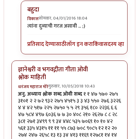
बहुदा
सोमवार, 04/01/2016 18:04
विकास
In reply to
अरेरे !
by
सस्नेह
त्यांना दुव्याची गरज असावी ... ;)
प्रतिसाद देण्यासाठी
लॉग इन करा
किंवा
सदस्य व्हा
ज्ञानेश्वरी व भगवद्गीता गीता ओवी
श्लोक माहिती
गुरुवार, 10/05/2018 10:43
धनंजय महाराज मोरे
अनु.
अध्याय
श्लोक
शब्द
ओवी
शब्द
१ १ ४७ ५७० २७५
३१०१ २ २ ७२ ९३२ २७५ ४५१५ ३ ३ ४३ ५५० २७६ ३२२६
४ ४ ४२ ५१७ २२५ २७५० ५ ५ २९ ३५६ १८० २२३६ ६ ६
४७ ५८४ ४९७ ६०३६ ७ ७ ३० ४०८ २१० २६२७ ८ ८ २८
३८१ २७१ ३४९९ ९ ९ ३४ ४४८ ५३५ ७०६९ १० १० ४२
५६१ ३३५ ४३१५ ११ ११ ५५ ८७३ ७०८ ९०८५ १२ १२ २०
२७४ २४७ २६५८ १३ १३ ३४ ४१३ ११६९ १२७८१ १४ १४