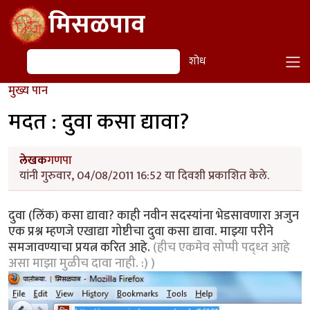
Skip to main content
मिसळपाव
शोध
शोध
मुख्य पान
मदत : दुवा कसा द्यावा?
लेखक
गणपा
यांनी गुरुवार, 04/08/2011 16:52 या दिवशी प्रकाशित केले.
दुवा (लिंक) कसा द्यावा? काही नवीन सदस्यांना भेडसावणारा अजुन
एक प्रश्न म्हणजे एखाद्या गोष्टीचा दुवा कसा द्यावा. माझ्या परीने
समजावण्याचा प्रयत्न करित आहे.
(हीच एकमेव सोप्पी पद्ध्त आहे
असा माझा मुळीच दावा नाही. :) )