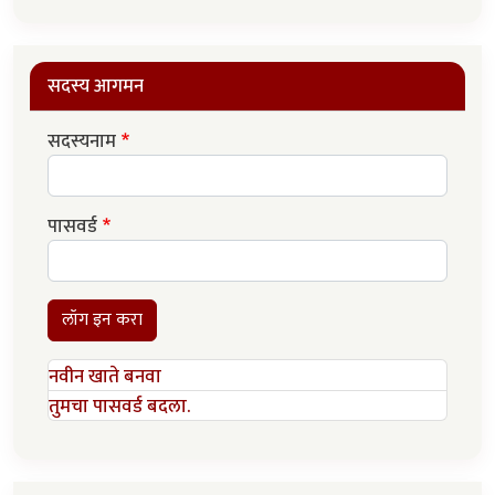
सदस्य आगमन
सदस्यनाम
पासवर्ड
लॉग इन करा
नवीन खाते बनवा
तुमचा पासवर्ड बदला.