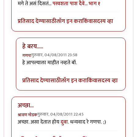
मगे ते असं दिसतं...
परवशता पाश दैवे... भाग १
प्रतिसाद देण्यासाठी
लॉग इन करा
किंवा
सदस्य व्हा
हे बरय.....
गुरुवार, 04/08/2011 23:58
गणपा
In reply to
नविन खिडकीत उघडणारा दुवा!
by
बिपिन कार्यकर्
हे आपल्याला माहीत नव्हते बॉ.
प्रतिसाद देण्यासाठी
लॉग इन करा
किंवा
सदस्य व्हा
अच्छा...
गुरुवार, 04/08/2011 22:45
श्रावण मोडक
अच्छा. असा देतात होय
दुवा
. धन्यवाद रे गणपा. ;)