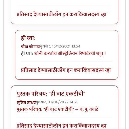
प्रतिसाद देण्यासाठी
लॉग इन करा
किंवा
सदस्य व्हा
ही घ्या:
बुधवार, 15/12/2021 13:54
चौथा कोनाडा
In reply to
ss
by
सुजित जाधव
ही घ्या:
धोनी करतोय ऑस्ट्रेलियन रिपोर्टरची थट्टा !
प्रतिसाद देण्यासाठी
लॉग इन करा
किंवा
सदस्य व्हा
पुस्तक परिचय: "ही वाट एकटीची"
बुधवार, 01/06/2022 14:28
सुजित जाधव
पुस्तक परिचय: "ही वाट एकटीची" -- व. पु. काळे
प्रतिसाद देण्यासाठी
लॉग इन करा
किंवा
सदस्य व्हा