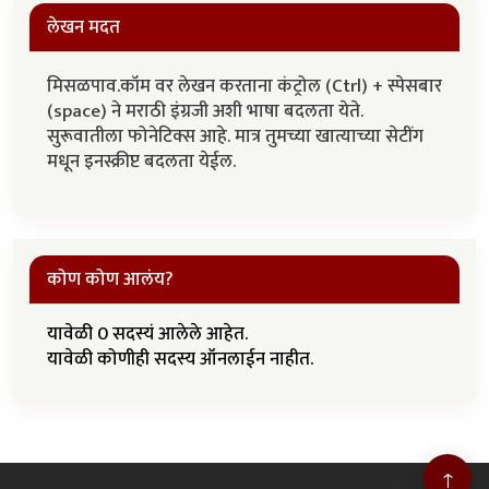
लेखन मदत
मिसळपाव.कॉम वर लेखन करताना कंट्रोल (Ctrl) + स्पेसबार
(space) ने मराठी इंग्रजी अशी भाषा बदलता येते.
सुरूवातीला फोनेटिक्स आहे. मात्र तुमच्या खात्याच्या सेटींग
मधून इनस्क्रीप्ट बदलता येईल.
कोण कोण आलंय?
यावेळी 0 सदस्यं आलेले आहेत.
यावेळी कोणीही सदस्य ऑनलाईन नाहीत.
↑