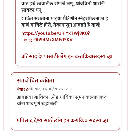
In reply to
केतकीच्या बनी तिथे नाचला गं…
by
Bhakti
वाट इथे स्वप्नातील संपली जणू, थांबवितो धारांनी
सावळा घनू
शाळेत असताना माझ्या मैत्रिणीने स्नेहसंमेलनाला हे
गाणं गायिले होते, तेव्हापासुन आवडते हे गाणं!
https://youtu.be/UHlYxTWj8K0?
si=fgf9bS4MxXMFdSKV
प्रतिसाद देण्यासाठी
लॉग इन करा
किंवा
सदस्य व्हा
समयोचित कविता
सोमवार, 01/06/2026 12:53
श्वेता२४
आवडत्या गायिका. ज्येष्ठ
गायिका सुमन कल्याणकर
यांना भावपूर्ण श्रद्धांजली
....
प्रतिसाद देण्यासाठी
लॉग इन करा
किंवा
सदस्य व्हा