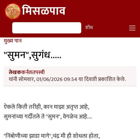
Skip to main content
मिसळपाव
शोध
शोध
मुख्य पान
"सुमन",सुगंध.....
लेखक
कर्नलतपस्वी
यांनी सोमवार, 01/06/2026 09:54 या दिवशी प्रकाशित केले.
ऐकले किती तरीही, कान माझा अतृप्त आहे,
सुमनांच्या गर्दीतले ते "सुमन", वेगळेच आहे....
"निंबोणीच्या झाडा मागे",चंद्र मी ही शोधला होता,