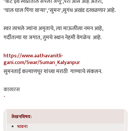
"वाट इथे स्वप्नातील संपली जणू",परी आस आहे अंतरी,
"घाल घाल पिंगा वाऱ्या","सुमन",सुगंध अखंड दरवळणार आहे.
स्वर लाभले ज्यांना अमृताचे, त्या माऊलीला नमन आहे,
गर्दीतल्या या जगात, तुमचे स्थान नेहमी वेगळेच आहे.
https://www.aathavanitli-
gani.com/Swar/Suman_Kalyanpur
सुमनताई कल्याणपूर यांच्या मराठी गाण्याचे संकलन.
काव्यरस
-
लेखनविषय:
भावना