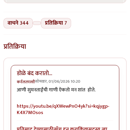
वाचने
344
प्रतिक्रिया
7
प्रतिक्रिया
डोळे बंद करातो...
सोमवार, 01/06/2026 10:20
कर्नलतपस्वी
आणी सुमनताईंची गाणी ऐकतो मन शांत होते.
https://youtu.be/qXWewPnO4yk?si=kqjygp-
K4X7MOsos
प्रतिसाद देण्यासाठी
लॉग इन करा
किंवा
सदस्य व्हा