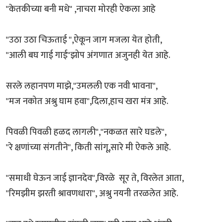
"केतकीच्या बनी मधे" ,नाचरा मोरही ऐकला आहे
"उठा उठा चिऊताई ",ऐकून जाग मजला येत होती,
"आली बघ गाई गाई"झोप अंगणात अजुनही येत आहे.
सरले लहानपण माझे,"उमलली एक नवी भावना",
"मज नकोत अश्रु घाम हवा",दिला,हाच खरा मंत्र आहे.
पिवळी पिवळी हळद लागली","नकळत सारे घडले",
"रे क्षणांच्या संगतीने", किती सांगू,सारे मी ऐकले आहे.
"समाधी घेऊन जाई ज्ञानदेव",विरळे सूर ते, विरलेत आता,
"रिमझीम झरती श्रावणधारा", अश्रु नयनी तरळलेत आहे.