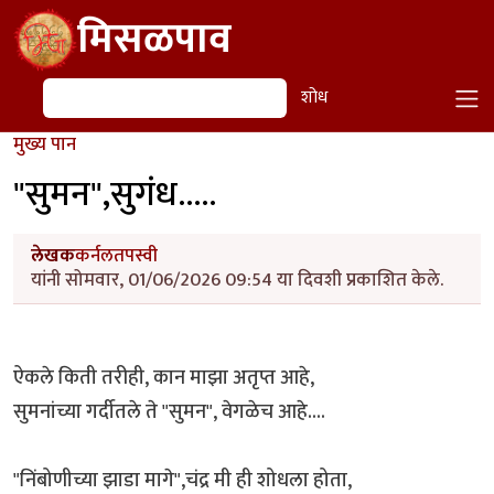
Skip to main content
मिसळपाव
शोध
शोध
मुख्य पान
"सुमन",सुगंध.....
लेखक
कर्नलतपस्वी
यांनी सोमवार, 01/06/2026 09:54 या दिवशी प्रकाशित केले.
ऐकले किती तरीही, कान माझा अतृप्त आहे,
सुमनांच्या गर्दीतले ते "सुमन", वेगळेच आहे....
"निंबोणीच्या झाडा मागे",चंद्र मी ही शोधला होता,