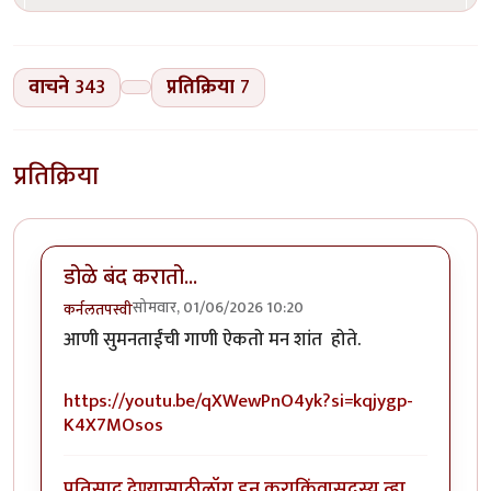
वाचने
343
प्रतिक्रिया
7
प्रतिक्रिया
डोळे बंद करातो...
सोमवार, 01/06/2026 10:20
कर्नलतपस्वी
आणी सुमनताईंची गाणी ऐकतो मन शांत होते.
https://youtu.be/qXWewPnO4yk?si=kqjygp-
K4X7MOsos
प्रतिसाद देण्यासाठी
लॉग इन करा
किंवा
सदस्य व्हा