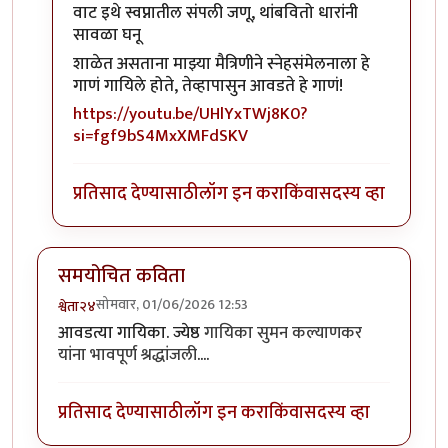
In reply to
केतकीच्या बनी तिथे नाचला गं…
by
Bhakti
वाट इथे स्वप्नातील संपली जणू, थांबवितो धारांनी
सावळा घनू
शाळेत असताना माझ्या मैत्रिणीने स्नेहसंमेलनाला हे
गाणं गायिले होते, तेव्हापासुन आवडते हे गाणं!
https://youtu.be/UHlYxTWj8K0?
si=fgf9bS4MxXMFdSKV
प्रतिसाद देण्यासाठी
लॉग इन करा
किंवा
सदस्य व्हा
समयोचित कविता
सोमवार, 01/06/2026 12:53
श्वेता२४
आवडत्या गायिका. ज्येष्ठ
गायिका सुमन कल्याणकर
यांना भावपूर्ण श्रद्धांजली
....
प्रतिसाद देण्यासाठी
लॉग इन करा
किंवा
सदस्य व्हा