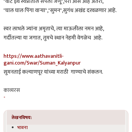
"वाट इथे स्वप्नातील संपली जणू",परी आस आहे अंतरी,
"घाल घाल पिंगा वाऱ्या","सुमन",सुगंध अखंड दरवळणार आहे.
स्वर लाभले ज्यांना अमृताचे, त्या माऊलीला नमन आहे,
गर्दीतल्या या जगात, तुमचे स्थान नेहमी वेगळेच आहे.
https://www.aathavanitli-
gani.com/Swar/Suman_Kalyanpur
सुमनताई कल्याणपूर यांच्या मराठी गाण्याचे संकलन.
काव्यरस
-
लेखनविषय:
भावना