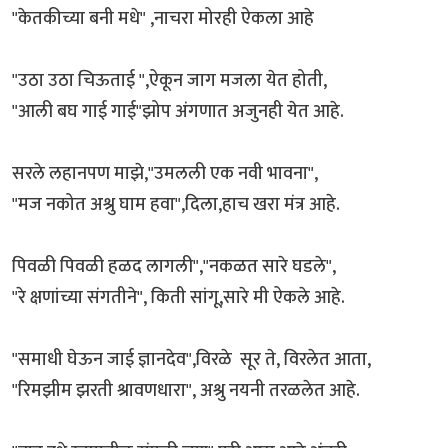
"केतकीच्या बनी मधे" ,नाचरा मोरही ऐकला आहे
"उठा उठा चिऊताई ",ऐकून जाग मजला येत होती,
"आली बघ गाई गाई"झोप अंगणात अजुनही येत आहे.
सरले लहानपण माझे,"उमलली एक नवी भावना",
"मज नकोत अश्रु घाम हवा",दिला,हाच खरा मंत्र आहे.
पिवळी पिवळी हळद लागली","नकळत सारे घडले",
"रे क्षणांच्या संगतीने", किती सांगू,सारे मी ऐकले आहे.
"समाधी घेऊन जाई ज्ञानदेव",विरळे सूर ते, विरलेत आता,
"रिमझीम झरती श्रावणधारा", अश्रु नयनी तरळलेत आहे.