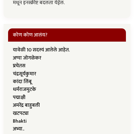
मधून इनस्क्रीप्ट बदलता येईल.
कोण कोण आलंय?
यावेळी 10 सदस्यं आलेले आहेत.
अप्पा जोगळेकर
प्रचेतस
चंद्रसूर्यकुमार
कांदा लिंबू
धर्मराजमुटके
पद्माक्षी
अमरेंद्र बाहुबली
खटपट्या
Bhakti
अभ्या..