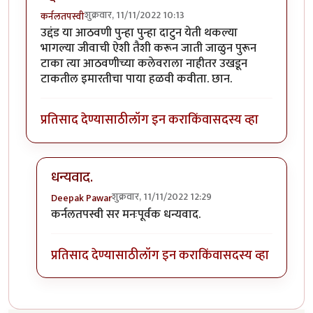
शुक्रवार, 11/11/2022 10:13
कर्नलतपस्वी
उद्दंड या आठवणी पुन्हा पुन्हा दाटुन येती थकल्या
भागल्या जीवाची ऐशी तैशी करून जाती जाळुन पुरून
टाका त्या आठवणीच्या कलेवराला नाहीतर उखडून
टाकतील इमारतीचा पाया हळवी कवीता. छान.
प्रतिसाद देण्यासाठी
लॉग इन करा
किंवा
सदस्य व्हा
धन्यवाद.
शुक्रवार, 11/11/2022 12:29
Deepak Pawar
In reply to
उद्दंड या आठवणी
by
कर्नलतपस्वी
कर्नलतपस्वी सर मनःपूर्वक धन्यवाद.
प्रतिसाद देण्यासाठी
लॉग इन करा
किंवा
सदस्य व्हा