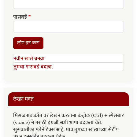
पासवर्ड
लॉग इन करा
नवीन खाते बनवा
तुमचा पासवर्ड बदला.
लेखन मदत
मिसळपाव.कॉम वर लेखन करताना कंट्रोल (Ctrl) + स्पेसबार
(space) ने मराठी इंग्रजी अशी भाषा बदलता येते.
सुरूवातीला फोनेटिक्स आहे. मात्र तुमच्या खात्याच्या सेटींग
मधून इनस्क्रीप्ट बदलता येईल.