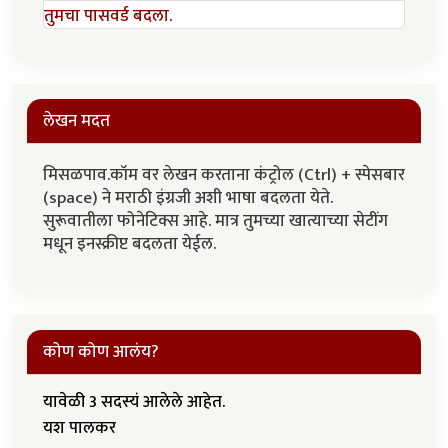
तुमचा पासवर्ड बदला.
लेखन मदत
मिसळपाव.कॉम वर लेखन करताना कंट्रोल (Ctrl) + स्पेसबार
(space) ने मराठी इंग्रजी अशी भाषा बदलता येते.
सुरूवातीला फोनेटिक्स आहे. मात्र तुमच्या खात्याच्या सेटींग
मधून इनस्क्रीप्ट बदलता येईल.
कोण कोण आलंय?
यावेळी 3 सदस्यं आलेले आहेत.
यश पालकर