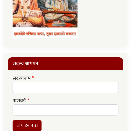
सदस्य आगमन
सदस्यनाम
पासवर्ड
लॉग इन करा