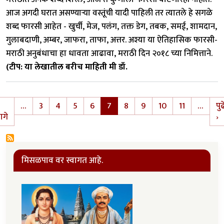
आज अगदी घरात असण्याऱ्या वस्तूंची यादी पाहिली तर त्यातले हे सगळे
शब्द फारसी आहेत - खुर्ची, मेज, पलंग, तक्त डेग, तबक, समई, शामदान,
गुलाबदाणी, अम्बर, जाफरा, ताफा, अत्तर. अश्या या ऐतिहासिक फारसी-
मराठी अनुबंधाचा हा धावता आढावा, मराठी दिन २०१८ च्या निमित्ताने.
(टीप: या लेखातील बरीच माहिती मी डॉ.
Pagination
…
3
4
5
6
7
8
9
10
11
…
पुढ
t page
Previous page
N
ागे
›
मिसळपाव वर स्वागत आहे.