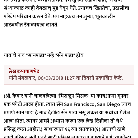
मन प्रसन्न करुन टाकणारी असते. पण खुपदा एखादी शांत, निःशब्द
संध्याकाळ काही वेगळाच् मुड घेवून येते. उगाचच खिन्नतेचा, उदासीचा
परिवेष परिधान करुन येते. मग नाहकच मन जुन्या, भूतकालीन
आठवणीत रेंगाळायला लागते.
गावाचे नाव "सानपाडा" नव्हे "सॅन पाडा" होय
लेखक
पाषाणभेद
यांनी मंगळवार, 06/03/2018 11:27 या दिवशी प्रकाशित केले.
(श्री. केदार यांनी चालवलेल्या "मिसळून मिसळ" या कायआप्पा गृपवर
एक फोटो आला होता. त्यात सॅन San Francisco, San Diego त्याच
प्रमाणे सान पाडा हे गाव देखील सॅन पाडा असू शकते या अर्थाचा मेसेज
आला होता. त्यावर आम्ही अभ्यास करून एक लेख लिहीला तो येथे
प्रसिद्ध करत आहोत.) साधारणतः १६ व्या शतकात(१) आताची ठाणे
खाडी परिसर, नवी मुंंबई आदी परिसर समुद्राच्या पाण्याने पुर्ण व्यापलेला