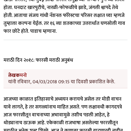
होता. घनदाट खारपुटीचे, नारळी-फोफळीचे झाडे, जंगली श्वापदे तेथे
होती. आताचा संजय गांधी नॅशनल फॉरेस्टचा परिसर लक्षात घ्या म्हणजे
तुम्हाला कल्पना येईल. तर १६ व्या शतकाच्या उत्तरार्धात घणसोली गाव
फार छोटे होते. पाडाच म्हणाना.
मराठी दिन २०१८: फारसी मराठी अनुबंध
लेखक
मनो
यांनी रविवार, 04/03/2018 09:15 या दिवशी प्रकाशित केले.
आजच्या काळात इतिहासाचे अध्ययन करायचे असेल तर मोडी वाचन
यावे लागते, हे तर सगळ्यांनाच माहित असते. पण लक्षावधी कागदपत्रे
आज फारसीतून वाचनाच्या अभावामुळे तशीच पडली आहेत, हे
थोड्यानाच ठाऊक आहे. एकेकाळी राजभाषा असलेल्या फारसीतून
मराठीत अनेक शब्द शिरले, आज ते कुणाला फारसी वाटणारही नाहीत.