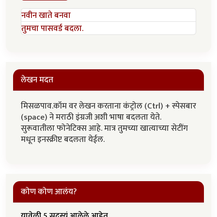
नवीन खाते बनवा
तुमचा पासवर्ड बदला.
लेखन मदत
मिसळपाव.कॉम वर लेखन करताना कंट्रोल (Ctrl) + स्पेसबार
(space) ने मराठी इंग्रजी अशी भाषा बदलता येते.
सुरूवातीला फोनेटिक्स आहे. मात्र तुमच्या खात्याच्या सेटींग
मधून इनस्क्रीप्ट बदलता येईल.
कोण कोण आलंय?
यावेळी 5 सदस्यं आलेले आहेत.