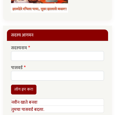
सदस्य आगमन
सदस्यनाम
पासवर्ड
लॉग इन करा
नवीन खाते बनवा
तुमचा पासवर्ड बदला.