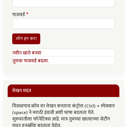
पासवर्ड
लॉग इन करा
नवीन खाते बनवा
तुमचा पासवर्ड बदला.
लेखन मदत
मिसळपाव.कॉम वर लेखन करताना कंट्रोल (Ctrl) + स्पेसबार
(space) ने मराठी इंग्रजी अशी भाषा बदलता येते.
सुरूवातीला फोनेटिक्स आहे. मात्र तुमच्या खात्याच्या सेटींग
मधून इनस्क्रीप्ट बदलता येईल.