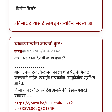
-दिलीप बिरुटे
प्रतिसाद देण्यासाठी
लॉग इन करा
किंवा
सदस्य व्हा
चाकरमान्यांनी जायचो कुटे?
बुधवार, 27/05/2026 20:42
कंजूस
जत्रा उत्सवांना देणगी कोण देणार?
_______________
गोवा , कर्नाटक, केरळात फारच थोडे पेट्रोकेमिकल
कारखाने आहेत. त्यामुळे मत्स्यजीव, समुद्रीजीव सुरक्षित
आहेत.
किनाऱ्यावर वॉटर स्पोर्टस असले की डिझेल पसरते
वाळूवर........
https://youtu.be/GBOcmiRC1ZE?
si=BXSVL8CsQ3Ot8RF-