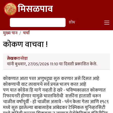
Skip to main content
मिसळपाव
शोध
शोध
मुख्य पान
चर्चा
कोकण वाचवा !
लेखक
रानरेडा
यांनी बुधवार, 27/05/2026 11:10 या दिवशी प्रकाशित केले.
कोकणात आता परत अणुभट्ट्या सुरु करणार असे दिसत आहे
कोकणाची वाट लावायचे सर्व प्रयत्न भाजप करत आहे
पण यात काँग्रेस हि मागे नव्हती हे खरे - भविष्यकाळात कोकणात
रिफायनरी होणार यामुळे भारतविरोधी शक्तींना हाताशी धरून
चाळीस वर्षांपूर्वी - हो चाळीस असावे - प्लॅन केला गेला आणि १९८९
मध्ये सुरु झालेल्या बाबासाहेब आंबेडकर टेक्निकल युनिव्हरसिटी