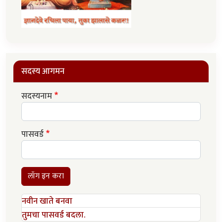
सदस्य आगमन
सदस्यनाम
पासवर्ड
लॉग इन करा
नवीन खाते बनवा
तुमचा पासवर्ड बदला.