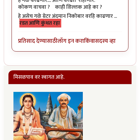
हे गळे काढणार.... आणि काढत राहाणार.
कोकण वाचवा ? काही शिल्लक आहे का ?
हे असेच गळे ग्रेटर अंदमान निकोबार वरहि काढणार ...
रडत आणि कुंथत रहा
प्रतिसाद देण्यासाठी
लॉग इन करा
किंवा
सदस्य व्हा
मिसळपाव वर स्वागत आहे.