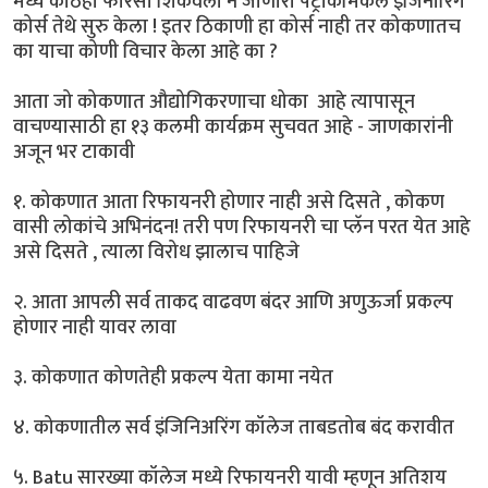
मध्ये कोठेही फारसा शिकवला न जाणारा पेट्रोकेमिकल इंजिनीरिंग
कोर्स तेथे सुरु केला ! इतर ठिकाणी हा कोर्स नाही तर कोकणातच
का याचा कोणी विचार केला आहे का ?
आता जो कोकणात औद्योगिकरणाचा धोका आहे त्यापासून
वाचण्यासाठी हा १३ कलमी कार्यक्रम सुचवत आहे - जाणकारांनी
अजून भर टाकावी
१. कोकणात आता रिफायनरी होणार नाही असे दिसते , कोकण
वासी लोकांचे अभिनंदन! तरी पण रिफायनरी चा प्लॅन परत येत आहे
असे दिसते , त्याला विरोध झालाच पाहिजे
२. आता आपली सर्व ताकद वाढवण बंदर आणि अणुऊर्जा प्रकल्प
होणार नाही यावर लावा
३. कोकणात कोणतेही प्रकल्प येता कामा नयेत
४. कोकणातील सर्व इंजिनिअरिंग कॉलेज ताबडतोब बंद करावीत
५. Batu सारख्या कॉलेज मध्ये रिफायनरी यावी म्हणून अतिशय