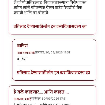
जे कोणी अतिउत्साह विकासप्रकल्पाना विरोध करत
आहेत त्यांनी कोकणात येऊन ग्राउंड रियलीटी चेक
करावी आणि मग बोलावे
प्रतिसाद देण्यासाठी
लॉग इन करा
किंवा
सदस्य व्हा
बाडिस
शनिवार, 30/05/2026 17:51
नावातकायआहे
In reply to
कोकणात प्रकल्प यायलाच हवेत
by
मंदार कात्रे
बाडिस
प्रतिसाद देण्यासाठी
लॉग इन करा
किंवा
सदस्य व्हा
हे गळे काढणार.... आणि काढत …
शनिवार, 30/05/2026 17:51
नावातकायआहे