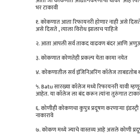
आता जो कोकणात औद्योगिकरणाचा धोका आहे त्यापा
भर टाकावी
१. कोकणात आता रिफायनरी होणार नाही असे दिसते 
असे दिसते , त्याला विरोध झालाच पाहिजे
२. आता आपली सर्व ताकद वाढवण बंदर आणि अणुऊर्
३. कोकणात कोणतेही प्रकल्प येता कामा नयेत
४. कोकणातील सर्व इंजिनिअरिंग कॉलेज ताबडतोब 
५. Batu सारख्या कॉलेज मध्ये रिफायनरी यावी म्हण
आहेत. या कॉलेज ला बंद करून त्यांना तुरुंगात टाका
६. कोणीही कोकणचा कुपुत्र प्रदूषण करणाऱ्या इंडस्ट्र
नाकारावे
७. कोकण मध्ये ज्याचे वास्तव्य आहे असले कोणी प्रदूष