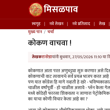
Skip to main content
मिसळपाव
Main navigation
स्वगृह
नवे लेखन
नवे प्रतिसाद
लेख
मुख्य पान
चर्चा
कोकण वाचवा !
लेखक
रानरेडा
यांनी बुधवार, 27/05/2026 11:10 या द
कोकणात आता परत अणुभट्ट्या सुरु करणार असे द
कोकणाची वाट लावायचे सर्व प्रयत्न भाजप करत आहे
पण यात काँग्रेस हि मागे नव्हती हे खरे - भविष्य
चाळीस वर्षांपूर्वी - हो चाळीस असावे - प्लॅन केला 
मध्ये कोठेही फारसा शिकवला न जाणारा पेट्रोकेमिकल
का याचा कोणी विचार केला आहे का ?