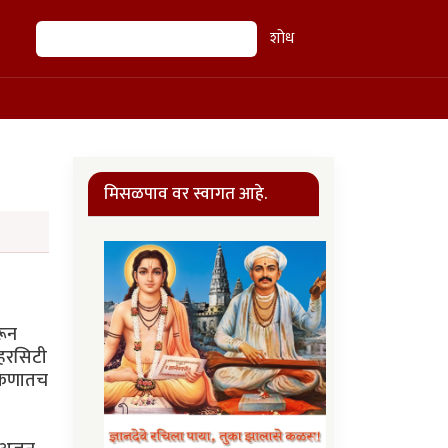
शोध
शोध
मिसळपाव वर स्वागत आहे.
रून
्हरसिटी
कोकणातच