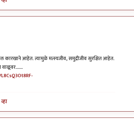
व्हा
ल कारखाने आहेत. त्यामुळे मत्स्यजीव, समुद्रीजीव सुरक्षित आहेत.
ाळूवर........
SVL8CsQ3Ot8RF-
व्हा