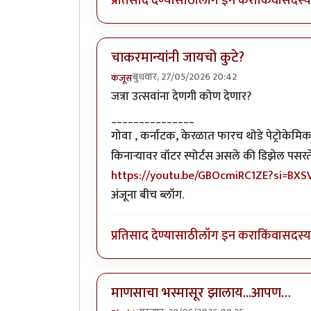
प्रतिसाद देण्यासाठी
लॉग इन करा
किंवा
सदस्य 
चाकरमान्यांनी जायचो कुटे?
बुधवार, 27/05/2026 20:42
कंजूस
जत्रा उत्सवांना देणगी कोण देणार?
_______________
गोवा , कर्नाटक, केरळात फारच थोडे पेट्रोकेमिक
किनाऱ्यावर वॉटर स्पोर्टस असले की डिझेल पसरते व
https://youtu.be/GBOcmiRC1ZE?si=BX
अंजूना बीच ब्लॉग.
प्रतिसाद देण्यासाठी
लॉग इन करा
किंवा
सदस्य 
माणसाचा भस्मासूर झालाय...आपण…