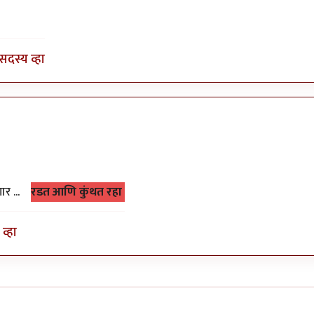
हवेत
by
मंदार कात्रे
सदस्य व्हा
णार ...
रडत आणि कुंथत रहा
व्हा