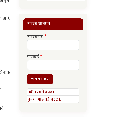
 अजून
ेत आहे
सदस्य आगमन
सदस्यनाम
पासवर्ड
य शिकवत
लॉग इन करा
े
नवीन खाते बनवा
तुमचा पासवर्ड बदला.
वे.