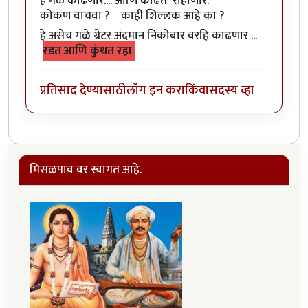
हे गळे काढणार.... आणि काढत राहाणार.
कोकण वाचवा ? काही शिल्लक आहे का ?
हे असेच गळे ग्रेटर अंदमान निकोबार वरहि काढणार ...
रडत आणि कुंथत रहा
प्रतिसाद देण्यासाठी
लॉग इन करा
किंवा
सदस्य व्हा
मिसळपाव वर स्वागत आहे.