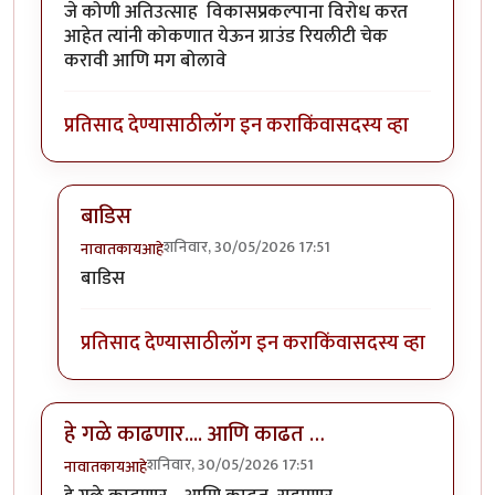
जे कोणी अतिउत्साह विकासप्रकल्पाना विरोध करत
आहेत त्यांनी कोकणात येऊन ग्राउंड रियलीटी चेक
करावी आणि मग बोलावे
प्रतिसाद देण्यासाठी
लॉग इन करा
किंवा
सदस्य व्हा
बाडिस
शनिवार, 30/05/2026 17:51
नावातकायआहे
In reply to
कोकणात प्रकल्प यायलाच हवेत
by
मंदार कात्रे
बाडिस
प्रतिसाद देण्यासाठी
लॉग इन करा
किंवा
सदस्य व्हा
हे गळे काढणार.... आणि काढत …
शनिवार, 30/05/2026 17:51
नावातकायआहे