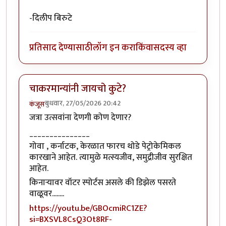
-दिलीप बिरुटे
प्रतिसाद देण्यासाठी
लॉग इन करा
किंवा
सदस्य व्हा
चाकरमान्यांनी जायचो कुटे?
बुधवार, 27/05/2026 20:42
कंजूस
जत्रा उत्सवांना देणगी कोण देणार?
_______________
गोवा , कर्नाटक, केरळात फारच थोडे पेट्रोकेमिकल
कारखाने आहेत. त्यामुळे मत्स्यजीव, समुद्रीजीव सुरक्षित
आहेत.
किनाऱ्यावर वॉटर स्पोर्टस असले की डिझेल पसरते
वाळूवर........
https://youtu.be/GBOcmiRC1ZE?
si=BXSVL8CsQ3Ot8RF-