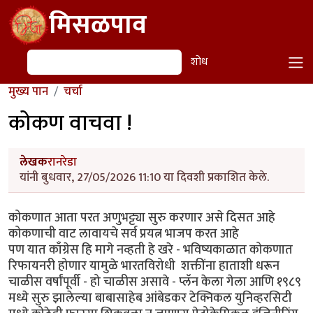
Skip to main content
मिसळपाव
शोध
शोध
मुख्य पान
चर्चा
कोकण वाचवा !
लेखक
रानरेडा
यांनी बुधवार, 27/05/2026 11:10 या दिवशी प्रकाशित केले.
कोकणात आता परत अणुभट्ट्या सुरु करणार असे दिसत आहे
कोकणाची वाट लावायचे सर्व प्रयत्न भाजप करत आहे
पण यात काँग्रेस हि मागे नव्हती हे खरे - भविष्यकाळात कोकणात
रिफायनरी होणार यामुळे भारतविरोधी शक्तींना हाताशी धरून
चाळीस वर्षांपूर्वी - हो चाळीस असावे - प्लॅन केला गेला आणि १९८९
मध्ये सुरु झालेल्या बाबासाहेब आंबेडकर टेक्निकल युनिव्हरसिटी