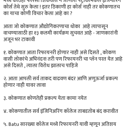
मध्ये कोठेही फारसा शिकवला न जाणारा पेट्रोकेमिकल इंजिनीरिंग
कोर्स तेथे सुरु केला ! इतर ठिकाणी हा कोर्स नाही तर कोकणातच
का याचा कोणी विचार केला आहे का ?
आता जो कोकणात औद्योगिकरणाचा धोका आहे त्यापासून
वाचण्यासाठी हा १३ कलमी कार्यक्रम सुचवत आहे - जाणकारांनी
अजून भर टाकावी
१. कोकणात आता रिफायनरी होणार नाही असे दिसते , कोकण
वासी लोकांचे अभिनंदन! तरी पण रिफायनरी चा प्लॅन परत येत आहे
असे दिसते , त्याला विरोध झालाच पाहिजे
२. आता आपली सर्व ताकद वाढवण बंदर आणि अणुऊर्जा प्रकल्प
होणार नाही यावर लावा
३. कोकणात कोणतेही प्रकल्प येता कामा नयेत
४. कोकणातील सर्व इंजिनिअरिंग कॉलेज ताबडतोब बंद करावीत
५. Batu सारख्या कॉलेज मध्ये रिफायनरी यावी म्हणून अतिशय