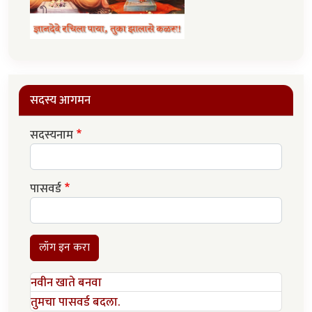
सदस्य आगमन
सदस्यनाम
पासवर्ड
लॉग इन करा
नवीन खाते बनवा
तुमचा पासवर्ड बदला.