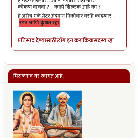
हे गळे काढणार.... आणि काढत राहाणार.
कोकण वाचवा ? काही शिल्लक आहे का ?
हे असेच गळे ग्रेटर अंदमान निकोबार वरहि काढणार ...
रडत आणि कुंथत रहा
प्रतिसाद देण्यासाठी
लॉग इन करा
किंवा
सदस्य व्हा
मिसळपाव वर स्वागत आहे.