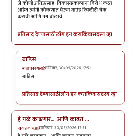
जे कोणी अतिउत्साह विकासप्रकल्पाना विरोध करत
आहेत त्यांनी कोकणात येऊन ग्राउंड रियलीटी चेक
करावी आणि मग बोलावे
प्रतिसाद देण्यासाठी
लॉग इन करा
किंवा
सदस्य व्हा
बाडिस
शनिवार, 30/05/2026 17:51
नावातकायआहे
In reply to
कोकणात प्रकल्प यायलाच हवेत
by
मंदार कात्रे
बाडिस
प्रतिसाद देण्यासाठी
लॉग इन करा
किंवा
सदस्य व्हा
हे गळे काढणार.... आणि काढत …
शनिवार, 30/05/2026 17:51
नावातकायआहे