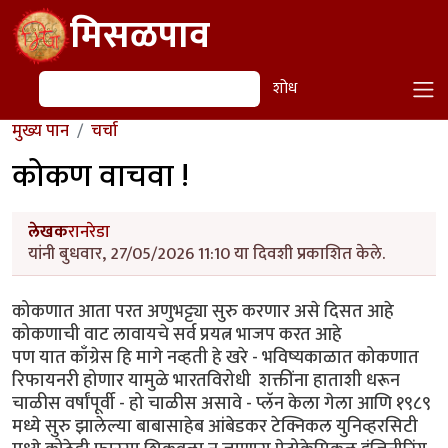
Skip to main content
मिसळपाव
शोध
शोध
मुख्य पान
चर्चा
कोकण वाचवा !
लेखक
रानरेडा
यांनी बुधवार, 27/05/2026 11:10 या दिवशी प्रकाशित केले.
कोकणात आता परत अणुभट्ट्या सुरु करणार असे दिसत आहे
कोकणाची वाट लावायचे सर्व प्रयत्न भाजप करत आहे
पण यात काँग्रेस हि मागे नव्हती हे खरे - भविष्यकाळात कोकणात
रिफायनरी होणार यामुळे भारतविरोधी शक्तींना हाताशी धरून
चाळीस वर्षांपूर्वी - हो चाळीस असावे - प्लॅन केला गेला आणि १९८९
मध्ये सुरु झालेल्या बाबासाहेब आंबेडकर टेक्निकल युनिव्हरसिटी