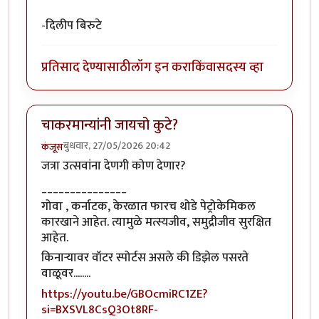
-दिलीप बिरुटे
प्रतिसाद देण्यासाठी
लॉग इन करा
किंवा
सदस्य व्हा
चाकरमान्यांनी जायचो कुटे?
बुधवार, 27/05/2026 20:42
कंजूस
जत्रा उत्सवांना देणगी कोण देणार?
_______________
गोवा , कर्नाटक, केरळात फारच थोडे पेट्रोकेमिकल
कारखाने आहेत. त्यामुळे मत्स्यजीव, समुद्रीजीव सुरक्षित
आहेत.
किनाऱ्यावर वॉटर स्पोर्टस असले की डिझेल पसरते
वाळूवर........
https://youtu.be/GBOcmiRC1ZE?
si=BXSVL8CsQ3Ot8RF-