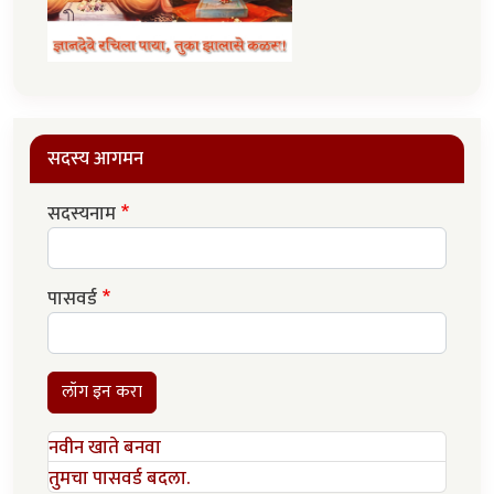
सदस्य आगमन
सदस्यनाम
पासवर्ड
लॉग इन करा
नवीन खाते बनवा
तुमचा पासवर्ड बदला.