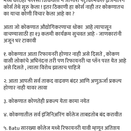
मध्ये कोठेही फारसा शिकवला न जाणारा पेट्रोकेमिकल इंजिनीरिंग
कोर्स तेथे सुरु केला ! इतर ठिकाणी हा कोर्स नाही तर कोकणातच
का याचा कोणी विचार केला आहे का ?
आता जो कोकणात औद्योगिकरणाचा धोका आहे त्यापासून
वाचण्यासाठी हा १३ कलमी कार्यक्रम सुचवत आहे - जाणकारांनी
अजून भर टाकावी
१. कोकणात आता रिफायनरी होणार नाही असे दिसते , कोकण
वासी लोकांचे अभिनंदन! तरी पण रिफायनरी चा प्लॅन परत येत आहे
असे दिसते , त्याला विरोध झालाच पाहिजे
२. आता आपली सर्व ताकद वाढवण बंदर आणि अणुऊर्जा प्रकल्प
होणार नाही यावर लावा
३. कोकणात कोणतेही प्रकल्प येता कामा नयेत
४. कोकणातील सर्व इंजिनिअरिंग कॉलेज ताबडतोब बंद करावीत
५. Batu सारख्या कॉलेज मध्ये रिफायनरी यावी म्हणून अतिशय