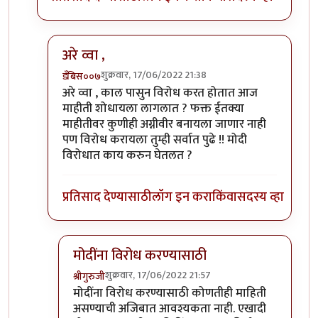
अरे व्वा ,
शुक्रवार, 17/06/2022 21:38
डँबिस००७
In reply to
सध्या इतकंच मिळालं.
by
प्रा.डॉ.दिलीप बिरुटे
अरे व्वा , काल पासुन विरोध करत होतात आज
माहीती शोधायला लागलात ? फक्त ईतक्या
माहीतीवर कुणीही अग्नीवीर बनायला जाणार नाही
पण विरोध करायला तुम्ही सर्वात पुढे !! मोदी
विरोधात काय करुन घेतलत ?
प्रतिसाद देण्यासाठी
लॉग इन करा
किंवा
सदस्य व्हा
मोदींना विरोध करण्यासाठी
शुक्रवार, 17/06/2022 21:57
श्रीगुरुजी
In reply to
अरे व्वा ,
by
डँबिस००७
मोदींना विरोध करण्यासाठी कोणतीही माहिती
असण्याची अजिबात आवश्यकता नाही. एखादी