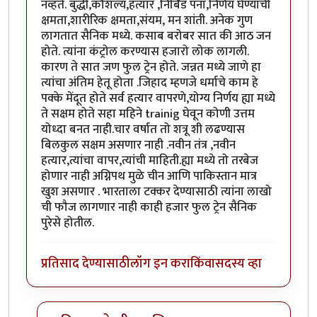
नव्हते. बुद्धी,कौशल्य,हत्यार ,निर्बिड पना,निर्णय घेण्याची
क्षमता,शारीरिक क्षमता,संयम, मन शांती. अनेक गुण
लागतात सैनिक मध्ये. कसाब बरोबर सात की आठ जन
होते. त्यांना कंट्रोल करण्यास हजारो लोक लागली.
कारण ते सात जण फुल ट्रेन होते. जन्नत मध्ये जाणे हा
त्यांचा अंतिम हेतू होता .जिहाद म्हणजे धर्माचे काम हे
पक्के मेंदूत होते सर्व हत्यार वापरणे,योग्य निर्णय ह्या मध्ये
ते सक्षम होते सहा महिने trainig घेवून कोणी उत्तम
योध्दा बनत नाही.चार वर्षात तो शत्रू शी लढण्यास
बिलकुल सक्षम असणार नाही .नवीन तंत्र ,नवीन
हत्यार,त्यांचा वापर,त्यांची माहिती.ह्या मध्ये तो तरबेज
होणार नाही अग्निपथ मुळे चीन आणि पाकिस्तान मात्र
खुश असणार . भारताला टक्कर देण्यासाठी त्यांना लाखो
ची फौज लागणार नाही काही हजार फुल ट्रेन सैनिक
पुरेसे होतील.
प्रतिसाद देण्यासाठी
लॉग इन करा
किंवा
सदस्य व्हा