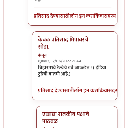
प्रतिसाद देण्यासाठी
लॉग इन करा
किंवा
सदस्य व्हा
केवळ प्रतिसाद मिपावरचे
सोडा.
कंजूस
शुक्रवार, 17/06/2022 21:44
In reply to
बापरे, अजून योजना सुरू सुद्धा
by
श्रीगु
बिहारमध्ये रेल्वेचे डबे जाळलेत!! ( इंडिया
टुडेची बातमी आहे.)
प्रतिसाद देण्यासाठी
लॉग इन करा
किंवा
सदस्य व्हा
एखाद्या राजकीय पक्षाचे
पाठबळ