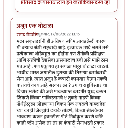
प्रतिसाद देण्यासाठी
लॉग इन करा
किंवा
सदस्य व्हा
अजुन एक घोटाळा
शुक्रवार, 17/06/2022 13:15
प्रसाद गोडबोले
मला सकृतदर्शनी ही अग्निपथ स्कीम आवडलेली कारण
मी बर्‍याच अंशी राष्ट्रवादी आहे. इस्त्रायल मध्ये असते तसे
प्रत्येकाला थोडेबहुत का होईना पण सैनीकी प्रशिक्षण
आणि सक्तीची देशसेवा असयालाच हवी असे माझे ठाम
मत आहे . पण एकूणच हा सगळा मोठ्ठा घोटाळा वाटतो.
आधीच भारत जगातील दुसर्‍या की तिसर्‍या क्रमांकाची
सेना आहे. त्यात अजुन हे कंत्राटी कामगार घेऊन नक्की
करायचे काय आहे सरकार ला ? उगाच राष्ट्रविस्ताराचा
विचार असेल की जसे पाकव्याप्त काश्मीर युध्द करुन
जिंकणे किंव्वा पाकिस्तानचे ४ तुकडे पाडणे किंव्वा
नॉर्थईस्ट्ला जोडणार्‍या चिकन नेक जवळचे बांग्लादेश
च्या काही जिल्ह्यांचे लचके तोडणे, किंव्वा श्रीलंकेवर
आक्रमण करुन हबनटोटा पोर्ट गिळंकृत करणे वगैरे
काही प्लॅन असेल तर तर हा कंत्राटी सेनाभरती प्रकार