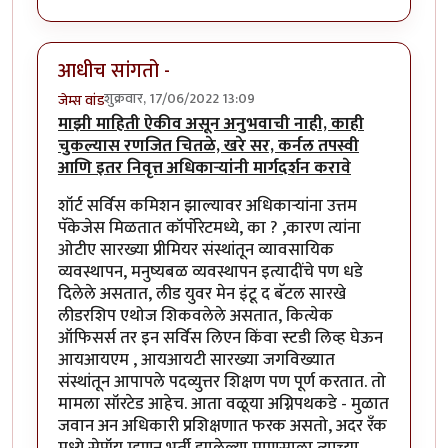
आधीच सांगतो -
शुक्रवार, 17/06/2022 13:09
जेम्स वांड
माझी माहिती ऐकीव असून अनुभवाची नाही, काही
चुकल्यास रणजित चितळे, खरे सर, कर्नल तपस्वी
आणि इतर निवृत्त अधिकाऱ्यांनी मार्गदर्शन करावे
शॉर्ट सर्विस कमिशन झाल्यावर अधिकाऱ्यांना उत्तम
पॅकेजेस मिळतात कॉर्पोरेटमध्ये, का ? ,कारण त्यांना
ओटीए सारख्या प्रीमियर संस्थांतून व्यावसायिक
व्यवस्थापन, मनुष्यबळ व्यवस्थापन इत्यादींचे पण धडे
दिलेले असतात, लीड युवर मेन इंटू द बॅटल सारखे
लीडरशिप एथोज शिकवलेले असतात, कित्येक
ऑफिसर्स तर इन सर्विस लिएन किंवा स्टडी लिव्ह घेऊन
आयआयएम , आयआयटी सारख्या जगविख्यात
संस्थांतून आपापले पदव्युत्तर शिक्षण पण पूर्ण करतात. तो
मामला सॉरटेड आहेच. आता वळूया अग्निपथकडे - मुळात
जवान अन अधिकारी प्रशिक्षणात फरक असतो, अदर रँक