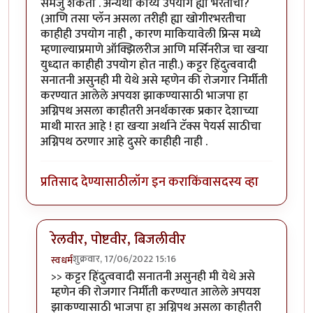
समजु शकतो . अन्यथा काय्य उपयोग ह्या भरतीचा?
(आणि तसा प्लॅन असला तरीही ह्या खोगीरभरतीचा
काहीही उपयोग नाही , कारण माकियावेली प्रिन्स मध्ये
म्हणाल्याप्रमाणे ऑक्झिलरीज आणि मर्सिनरीज चा खर्‍या
युध्दात काहीही उपयोग होत नाही.) कट्टर हिंदुत्ववादी
सनातनी असुनही मी येथे असे म्हणेन की रोजगार निर्मीती
करण्यात आलेले अपयश झाकण्यासाठी भाजपा हा
अग्निपथ असला काहीतरी अनर्थकारक प्रकार देशाच्या
माथी मारत आहे ! हा खर्‍या अर्थाने टॅक्स पेयर्स साठीचा
अग्निपथ ठरणार आहे दुसरे काहीही नाही .
प्रतिसाद देण्यासाठी
लॉग इन करा
किंवा
सदस्य व्हा
रेलवीर, पोष्टवीर, बिजलीवीर
शुक्रवार, 17/06/2022 15:16
स्वधर्म
In reply to
अजुन एक घोटाळा
by
प्रसाद गोडबोले
>> कट्टर हिंदुत्ववादी सनातनी असुनही मी येथे असे
म्हणेन की रोजगार निर्मीती करण्यात आलेले अपयश
झाकण्यासाठी भाजपा हा अग्निपथ असला काहीतरी