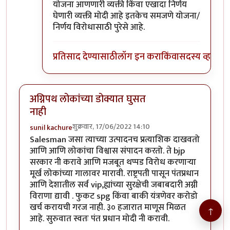
योजना आणणारी व्यक्ती किंवा एखादा निर्णय
घेणारी व्यक्ती मोदी आहे इतकेच समजणे योजना/
निर्णय विरोधासाठी पुरेसे आहे.
प्रतिसाद देण्यासाठी
लॉग इन करा
किंवा
सदस्य व्हा
अग्निपथ लोकांच्या डोक्यात घुसत
नाही
शुक्रवार, 17/06/2022 14:10
sunil kachure
Salesman जसा त्याच्या उत्पादनच प्रत्याशिक दाखवतो
आणि आणि लोकांचा विश्वास संपादन करतो. ते bjp
सरकार नी करावे आणि मजबूत थप्पड विरोध करणाऱ्या
मूर्ख लोकांच्या गालावर मारावी. राष्ट्रपती पासून पंतप्रधान
आणि देशातील सर्व vip,ह्यांच्या सुरक्षेची जबाबदारी अग्नी
विराणा द्यावी . फुकट spg किंवा बाकी यंत्रणेवर करोडो
खर्च करायची गरज नाही. ३० हजारात माणूस मिळत
↑
आहे. सुरुवात स्वतः पंत प्रधान मोदी नी करावी.