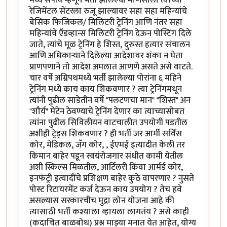
मध्ये सेपॉय म्हणून भर्ती झालेल्या माणसाला त्याच्या
रेजिमेंटल सेंटरला रुजू झाल्यावर सहा सहा महिन्यांचे
बेसिक फिजिकल/ मिलिटरी ट्रेनिंग आणि नंतर सहा
महिन्यांचे ऍडव्हान्स मिलिटरी ट्रेनिंग देऊन पोस्टिंग दिले
जाते, त्यांचे मूळ ट्रेनिंग हे शिस्त, दुरुस्त हत्यार संचालन
आणि अधिकाऱ्याने दिलेल्या आदेशावर शंका न घेता
प्राणपणाने तो आदेश अमलात आणणे असते असे वाटते.
चार वर्षे अग्निपथमध्ये भर्ती झालेल्या पोरांना ६ महिने
ट्रेनिंग मध्ये काय काय शिकवणार ? त्या ट्रेनिंगमधून
त्यांनी पुढील साडेतीन वर्षे "पलटणचा मान" "शिस्त" अन
"शौर्य" मेंटेन ठेवण्याचे ट्रेनिंग देणार का त्याच्यासोबत
त्यांना पुढील सिविलीयन वाटचालीत उपयोगी पडतील
अशीही ट्रेड्स शिकवणार ? ही भर्ती जर आर्मी सर्विस
कोर, मेडिकल, जॅग कोर, , ईएमई इत्यादीत केली तर
किमान बाहेर पडून स्वयंरोजगार संधीत कामी येतील
अशी स्किल्स मिळतील, आर्टिलरी किंवा आर्मर्ड कोर,
इनफंट्री इत्यादींचे प्रशिक्षण बाहेर कुठे वापरणार ? नुसते
पोस्ट रिटायरमेंट कर्ज देऊन काय उपयोग ? तेच हवे
असल्यास सरकारचीच मुद्रा लोन योजना आहे की
त्यासाठी भर्ती कश्याला व्हायला लागतंय ? असे काही
(कदाचित बाळबोध) प्रश्न माझ्या मनात येत आहेत, योग्य