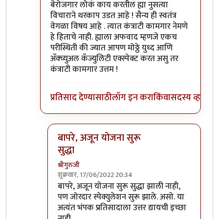
बेरोजगार लोकं काय करतील ह्या नुसत्या
विचाराने थरकाप उडत आहे ! सैन्य ही स्वतंत्र
वेगळा विषय आहे . त्यात कंत्राटी कामगार नेमणे
हे हिताचे नाही. ह्याला अफवाद म्हणजे एकच
परीस्थिती की ज्यात आपण मोठ्ठे युध्द आणि
अ‍ॅक्च्युअल कॅज्युलिटी एक्स्पेक्ट करत असु तर
कंत्राटी कामगार उत्तम !
प्रतिसाद देण्यासाठी
लॉग इन करा
किंवा
सदस्य व्हा
बापरे, अजून योजना सुरू
सुद्धा
श्रीगुरुजी
शुक्रवार, 17/06/2022 20:34
In reply to
तुलना?
by
प्रसाद गोडबोले
बापरे, अजून योजना सुरू सुद्धा झाली नाही,
पण जोरदार स्पेक्युलेशन सुरू झाले. असो. या
अत्यंत भंपक प्रतिसादाला उत्तर द्यायची इच्छा
नाही.