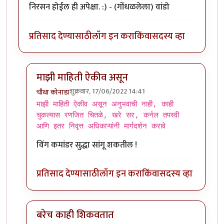
निरसन होईल ही अपेक्षा. :) - (गोंधळलेला) वांडो
प्रतिसाद देण्यासाठी
लॉग इन करा
किंवा
सदस्य व्हा
माझी माहिती ऐकीव असून
शुक्रवार, 17/06/2022 14:41
चौथा कोनाडा
In reply to
आधीच सांगतो -
by
जेम्स वांड
माझी माहिती ऐकीव असून अनुभवाची नाही, काही
चुकल्यास रणजित चितळे, खरे सर, कर्नल तपस्वी
आणि इतर निवृत्त अधिकाऱ्यांनी मार्गदर्शन करावे
विंग कमांडर सुद्धा सांगू शकतील !
प्रतिसाद देण्यासाठी
लॉग इन करा
किंवा
सदस्य व्हा
बरेच काही शिकवतात