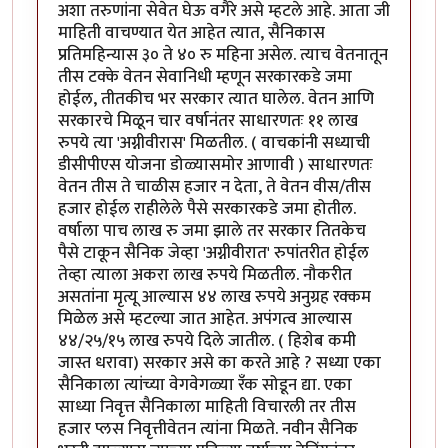
अशा तरुणांना सेवेत घेऊ वगैरे असे म्हटले आहे. आता जी
माहिती वाचण्यात येत आहेत त्यात, सैनिकास
प्रतिमहिन्यास ३० ते ४० रु महिना असेल. त्याच वेतनातून
तीस टक्के वेतन सेवानिधी म्हणून सरकारकडे जमा
होईल, तीतकीच भर सरकार त्यात घालेल. वेतन आणि
सरकारचे मिळून चार वर्षानंतर साधारणतः ११ लाख
रुपये त्या 'अग्नीवीरास' मिळतील. ( वाचकांनी सध्याची
डीसीपीएस योजना डोळ्यासमोर आणावी ) साधारणतः
वेतन तीस ते चाळीस हजार न देता, ते वेतन वीस/तीस
हजार होईल राहीलेले पैसे सरकारकडे जमा होतील.
वर्षाला पाच लाख रु जमा झाले तर सरकार तितकेच
पैसे टाकून सैनिक जेव्हा 'अग्नीवीरात' रुपांतरीत होईल
तेव्हा त्याला अकरा लाख रुपये मिळतील. नौकरीत
असतांना मृत्यू आल्यास ४४ लाख रुपये अनुग्रह रक्कम
मिळेल असे म्हटल्या जात आहेत. अपंगत्व आल्यास
४४/२५/१५ लाख रुपये दिले जातील. ( हिशेब कमी
जास्त धरावा) सरकार असे का करते आहे ? सध्या एका
सैनिकाला त्यांच्या वेगवेगळ्या रँक सोडून द्या. एका
साध्या निवृत्त सैनिकाला माहिती विचारली तर तीस
हजार प्लस निवृत्तीवेतन त्यांना मिळते. नवीन सैनिक