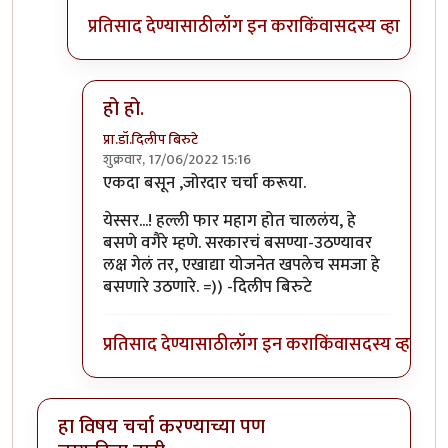
प्रतिसाद देण्यासाठी
लॉग इन करा
किंवा
सदस्य व्हा
हो हो.
प्रा.डॉ.दिलीप बिरुटे
शुक्रवार, 17/06/2022 15:16
In reply to
मास्तर , येतो औरंगाबादला (
by
विजुभाऊ
एकदा बसून ,जोरदार चर्चा करूया.
येस्सर...! हल्ली फार महाग होत चाललंय, हे
बसणे वगैरे म्हणे. सरकारचं बसण्या-उठण्यावर
लक्ष गेलं तर, एखाद्या योजनेत खपलेच समजा हे
बसणारे उठणारे. =)) -दिलीप बिरुटे
प्रतिसाद देण्यासाठी
लॉग इन करा
किंवा
सदस्य व्हा
हा विषय चर्चा करण्याच्या पण