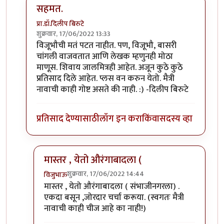
सहमत.
प्रा.डॉ.दिलीप बिरुटे
शुक्रवार, 17/06/2022 13:33
In reply to
काही युरोपीयन देशांप्रमाणे
by
विजुभाऊ
विजूभौची मतं पटत नाहीत. पण, विजूभौ, बासरी
चांगली वाजवतात आणि लेखक म्हणुनही मोठा
माणूस. शिवाय जालमित्रही आहेत. अजून कुठे कुठे
प्रतिसाद दिले आहेत. प्लस वन करुन येतो. मैत्री
नावाची काही गोष्ट असते की नाही. :) -दिलीप बिरुटे
प्रतिसाद देण्यासाठी
लॉग इन करा
किंवा
सदस्य व्हा
मास्तर , येतो औरंगाबादला (
शुक्रवार, 17/06/2022 14:44
विजुभाऊ
In reply to
सहमत.
by
प्रा.डॉ.दिलीप बिरुटे
मास्तर , येतो औरंगाबादला ( संभाजीनगरला) .
एकदा बसून ,जोरदार चर्चा करूया. (स्वगतः मैत्री
नावाची काही चीज आहे का नाही!)