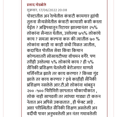
प्रसाद गोडबोले
शुक्रवार, 17/06/2022 20:08
In reply to
किमान ५० वर्षांपासून पोस्टात
by
श्रीगुरुजी
पोस्टातील अन रेल्वेतील कंत्राटी कामगार ह्यांची
तुलना सैन्यसेवेतील कंत्राटी कामाशी कशी करता
येईल ? अग्निपथातुन रिटायर झाल्यानंतर २५%
लोकांना सैन्यात घेतील, उरलेल्या ७५% लोकांचे
काय ? समजा कल्पना करु की त्यातील ७० %
लोकांना काही ना काही संधी मिळत जातील,
कदाचित पोलीस सेवा किंवा किमान
कोणत्यातरी सोसायटीच्या वॉचमन वगैरे. पण
तरीही उरलेल्या ५% लोकांचे काय ? ही ५%
सैनिकी प्रशिक्षण घेतलेली बेरोजगार माणसे
मर्सिनरीज झाले तर काय करणार ? किंव्वा गुंड
झाले तर काय करणार ? इथे काहीही सैनिकी
प्रशिक्षण नसलेले आर.टी.ओ लोकांना थांबहुन
२०० -५०० चिरीमिरी छापतात चौकाचौकात ,
लोकं नाही सापडली तर त्यांच्या गाड्या टो करुन
नेतात अन अपिसे उकळतात , ही फॅक्ट आहे .
अशा परीस्थितीत सैनिकी शिक्षण असलेली अन
वर्दीची पावर अनुभवलेली अन नंतर गमावलेली