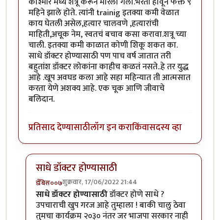
काश्मीर मध्ये शत्रू करून मारला गेला.भरती होवून फक्त ९
महिने झाले होते. त्यांनी trainig इतक्या कमी वेळात
काय घेतली असेल,हत्यार चालवणे ,हत्यारांची
माहिती,अचूक नेम, स्वतचं बचाव कसा करावा.शत्रू च्या
चाली. इतक्या कमी काळात कोणी शिकू शकत का.
साधे डॉक्टर होण्यासाठी पण पाच वर्ष जातात तरी
बहुतांश डॉक्टर लोकांना काहीच कळतं नसते..हे तर युद्ध
आहे .खूप अवघड कला आहे सहा महिन्यात ती आत्मसात
करता येणे अशक्य आहे. एक चूक आणि जीवाचे
बलिदान.
प्रतिसाद देण्यासाठी
लॉग इन करा
किंवा
सदस्य व्हा
साधे डॉक्टर होण्यासाठी
शुक्रवार, 17/06/2022 21:44
डँबिस००७
In reply to
खुप वाईट वाटते
by
sunil kachure
साधे डॉक्टर होण्यासाठी
डॉक्टर होणे साधे ?
उपचाराची खुप गरज आहे तुम्हाला ! बाकी चालु ठेवा
तुमचा कार्यक्रम २०३० नंतर जर भाजपा सरकार नाही