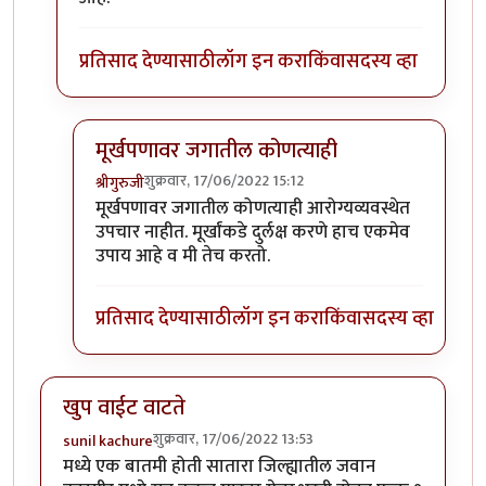
प्रतिसाद देण्यासाठी
लॉग इन करा
किंवा
सदस्य व्हा
मूर्खपणावर जगातील कोणत्याही
शुक्रवार, 17/06/2022 15:12
श्रीगुरुजी
In reply to
अग्निपथ मुळे चीन आणि
by
प्रसाद_१९८२
मूर्खपणावर जगातील कोणत्याही आरोग्यव्यवस्थेत
उपचार नाहीत. मूर्खांकडे दुर्लक्ष करणे हाच एकमेव
उपाय आहे व मी तेच करतो.
प्रतिसाद देण्यासाठी
लॉग इन करा
किंवा
सदस्य व्हा
खुप वाईट वाटते
शुक्रवार, 17/06/2022 13:53
sunil kachure
मध्ये एक बातमी होती सातारा जिल्ह्यातील जवान