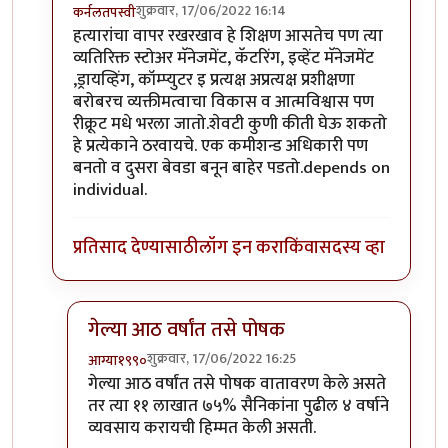
शुक्रवार, 17/06/2022 16:14
कर्नलतपस्वी
In reply to
आधीच सांगतो -
by
जेम्स वांड
हत्यारांचा वापर रखरखाव हे शिक्षण आसतेच पण त्या
व्यतिरिक्त स्टोअर मॅनेजमेंट, कॅटरिंग, इव्हेंट मॅनेजमेंट
,ड्रायव्हिंग, कॉम्प्युटर इ प्रत्यक्ष अप्रत्यक्ष प्रशीक्षणा
बरोबरच व्यक्तीमत्वाचा विकास व आत्मविश्वास पण
रीक्रूट मधे भरला जातो.शेवटी कुणी कीती घेऊ शकतो
हे प्रत्येकाने ठरवायचे. एक कमीशन्ड अधिकारी पण
बनतो व दुसरा बेवडा बनून बाहेर पडतो.depends on
individual.
प्रतिसाद देण्यासाठी
लॉग इन करा
किंवा
सदस्य व्हा
गेल्या आठ वर्षांत तसे पोषक
शुक्रवार, 17/06/2022 16:25
आग्या१९९०
In reply to
बरेच काही शिकवतात
by
कर्नलतपस्वी
गेल्या आठ वर्षांत तसे पोषक वातावरण केले असते
तर त्या ११ लाखात ७५% सैनिकांना पुढील ४ वर्षाने
व्यवसाय करायची हिम्मत केली असती.