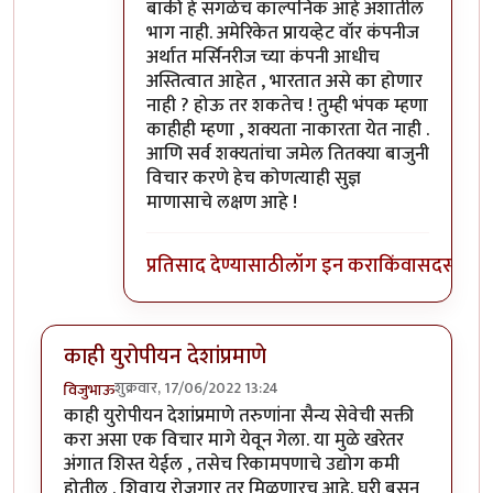
बाकी हे सगळेच काल्पनिक आहे अशातील
भाग नाही. अमेरिकेत प्रायव्हेट वॉर कंपनीज
अर्थात मर्सिनरीज च्या कंपनी आधीच
अस्तित्वात आहेत , भारतात असे का होणार
नाही ? होऊ तर शकतेच ! तुम्ही भंपक म्हणा
काहीही म्हणा , शक्यता नाकारता येत नाही .
आणि सर्व शक्यतांचा जमेल तितक्या बाजुनी
विचार करणे हेच कोणत्याही सुज्ञ
माणासाचे लक्षण आहे !
प्रतिसाद देण्यासाठी
लॉग इन करा
किंवा
सदस्य व्हा
काही युरोपीयन देशांप्रमाणे
शुक्रवार, 17/06/2022 13:24
विजुभाऊ
काही युरोपीयन देशांप्रमाणे तरुणांना सैन्य सेवेची सक्ती
करा असा एक विचार मागे येवून गेला. या मुळे खरेतर
अंगात शिस्त येईल , तसेच रिकामपणाचे उद्योग कमी
होतील . शिवाय रोजगार तर मिळणारच आहे. घरी बसून