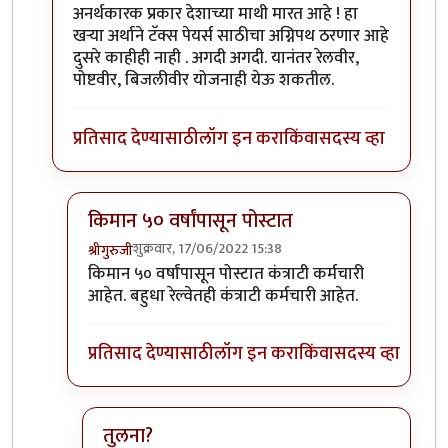
अनर्थकारक प्रकार देशाच्या माथी मारत आहे ! हा
खर्‍या अर्थाने टॅक्स पेयर्स साठीचा अग्निपथ ठरणार आहे
दुसरे काहीही नाही . अगदी अगदी. यानंतर रेलवीर,
पोष्टवीर, बिजलीवीर योजनाही येऊ शकतील.
प्रतिसाद देण्यासाठी
लॉग इन करा
किंवा
सदस्य व्हा
किमान ५० वर्षांपासून पोस्टात
शुक्रवार, 17/06/2022 15:38
श्रीगुरुजी
In reply to
रेलवीर, पोष्टवीर, बिजलीवीर
by
स्वधर्म
किमान ५० वर्षांपासून पोस्टात कंत्राटी कर्मचारी
आहेत. बहुधा रेल्वेतही कंत्राटी कर्मचारी आहेत.
प्रतिसाद देण्यासाठी
लॉग इन करा
किंवा
सदस्य व्हा
तुलना?