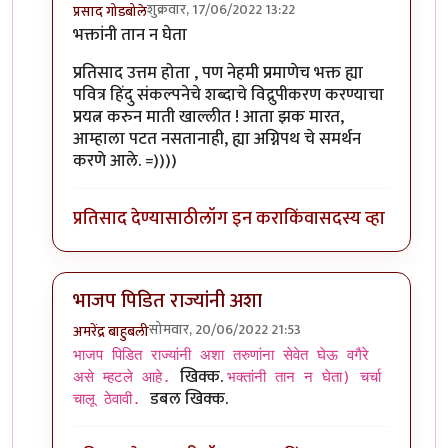
शुक्रवार, 17/06/2022 13:22
प्रसाद गोडबोले
In reply to
सरकारचं डोकं ठिकाणावर नाही.
by
प्रा.डॉ.दिलीप 
भक्तांनी तान न घेता
प्रतिसाद उत्तम होता , पण नेहमी प्रमाणेच भक्त ह्या
पवित्र हिंदु संकल्पनेचे शब्दाचे विद्रुपीकरण करण्याचा
प्रयत्न करुन माती खाल्लीत ! आता झक मारत,
आम्हाला पटत नसतानाही, ह्या अग्निपथ चे समर्थन
करणे आले. =))))
प्रतिसाद देण्यासाठी
लॉग इन करा
किंवा
सदस्य व्हा
भाजप पिडित राज्यांनी अशा
सोमवार, 20/06/2022 21:53
अमरेंद्र बाहुबली
In reply to
सरकारचं डोकं ठिकाणावर नाही.
by
प्रा.डॉ.दिलीप 
भाजप पिडित राज्यांनी अशा तरुणांना सेवेत घेऊ वगैरे
खिक्क.
असे म्हटले आहे.
भक्तांनी तान न घेता) चर्चा
डबल खिक्क.
चालू ठेवावी.