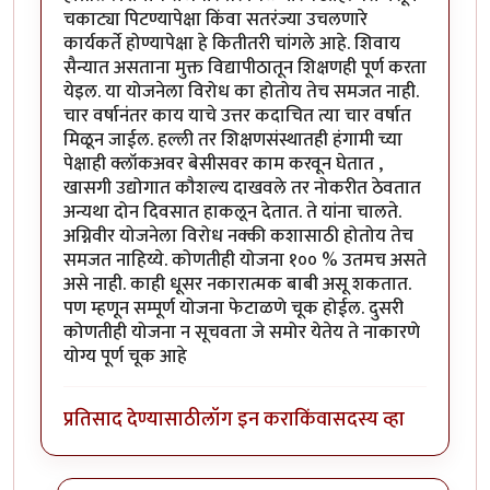
चकाट्या पिटण्यापेक्षा किंवा सतरंज्या उचलणारे
कार्यकर्ते होण्यापेक्षा हे कितीतरी चांगले आहे. शिवाय
सैन्यात असताना मुक्त विद्यापीठातून शिक्षणही पूर्ण करता
येइल. या योजनेला विरोध का होतोय तेच समजत नाही.
चार वर्षानंतर काय याचे उत्तर कदाचित त्या चार वर्षात
मिळून जाईल. हल्ली तर शिक्षणसंस्थातही हंगामी च्या
पेक्षाही क्लॉकअवर बेसीसवर काम करवून घेतात ,
खासगी उद्योगात कौशल्य दाखवले तर नोकरीत ठेवतात
अन्यथा दोन दिवसात हाकलून देतात. ते यांना चालते.
अग्निवीर योजनेला विरोध नक्की कशासाठी होतोय तेच
समजत नाहिय्ये. कोणतीही योजना १०० % उतमच असते
असे नाही. काही धूसर नकारात्मक बाबी असू शकतात.
पण म्हणून सम्पूर्ण योजना फेटाळणे चूक होईल. दुसरी
कोणतीही योजना न सूचवता जे समोर येतेय ते नाकारणे
योग्य पूर्ण चूक आहे
प्रतिसाद देण्यासाठी
लॉग इन करा
किंवा
सदस्य व्हा