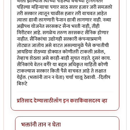
भरती झाल्यास त्याच्या पहिल्या वर्षाच्या ट्रेनिंगनंतर
पहिल्या महिन्याचा पगार साठ सत्तर हजार जरी समजलो
तरी सरकार त्यातून चाळीस ह्जार तरी वाचवत आहेत
त्याला द्यावी लागणारी पेन्शन द्यावी लागणार नाही. नव्या
अग्नीपथ योजनेत सरसकट सैन्य भरती नाही, तीही
मिरीटवर आहे. सगळेच तरुण सरसकट सैनिक होणार
नाहीत. सैनिकांचा उद्योगही सरकारी कंपन्याप्रमाणे
तोट्यात जातोय असे वाटत असल्यामुळे पैसे कपातीची
आयडिया शेठच्या डोक्यात कोणीतरी टाकली असेल,
तेव्हाच शेठला असे काही-बाही सुचत राहते. दुसरं काय.
सैनिकांचे वेतन वगैरे या बद्दल अधिकृत माहिती कोणी
टाकल्यास सरकार किती पैसे वाचवत आहे ते लक्षात
येईल. (भक्तांनी तान न घेता) चर्चा चालू ठेवावी. -दिलीप
बिरुटे
प्रतिसाद देण्यासाठी
लॉग इन करा
किंवा
सदस्य व्हा
भक्तांनी तान न घेता