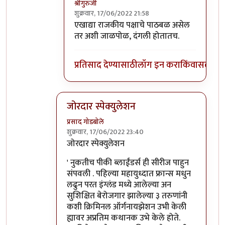
श्रीगुरुजी
शुक्रवार, 17/06/2022 21:58
In reply to
केवळ प्रतिसाद मिपावरचे सोडा.
by
क
एखाद्या राजकीय पक्षाचे पाठबळ असेल
तर अशी जाळपोळ, दंगली होतातच.
प्रतिसाद देण्यासाठी
लॉग इन करा
किंवा
सदस्य व्
जोरदार स्पेक्युलेशन
प्रसाद गोडबोले
शुक्रवार, 17/06/2022 23:40
In reply to
बापरे, अजून योजना सुरू सुद्धा
by
श्रीगु
जोरदार स्पेक्युलेशन
' नुकतीच पीकी ब्लाईंडर्स ही सीरीज पाहुन
संपवली . पहिल्या महायुध्दात फ्रान्स मधुन
लढुन परत इंग्लंड मध्ये आलेल्या अन
सुशिक्षित बेरोजगार झालेल्या ३ तरुणांनी
कशी क्रिमिनल ऑर्गनायझेशन उभी केली
ह्यावर अप्रतिम कथानक उभे केले होते.