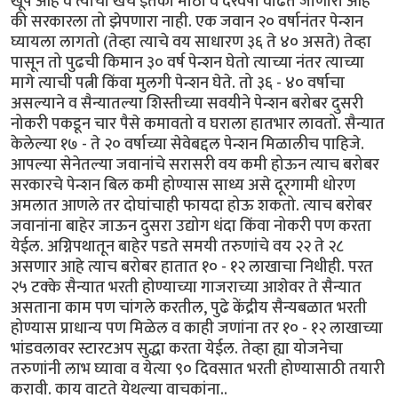
खूप आहे व त्याचा खर्च इतका मोठा व दरवर्षी वाढत जाणारा आहे
की सरकारला तो झेपणारा नाही. एक जवान २० वर्षानंतर पेन्शन
घ्यायला लागतो (तेव्हा त्याचे वय साधारण ३६ ते ४० असते) तेव्हा
पासून तो पुढची किमान ३० वर्ष पेन्शन घेतो त्याच्या नंतर त्याच्या
मागे त्याची पत्नी किंवा मुलगी पेन्शन घेते. तो ३६ - ४० वर्षाचा
असल्याने व सैन्यातल्या शिस्तीच्या सवयीने पेन्शन बरोबर दुसरी
नोकरी पकडून चार पैसे कमावतो व घराला हातभार लावतो. सैन्यात
केलेल्या १७ - ते २० वर्षाच्या सेवेबद्दल पेन्शन मिळालीच पाहिजे.
आपल्या सेनेतल्या जवानांचे सरासरी वय कमी होऊन त्याच बरोबर
सरकारचे पेन्शन बिल कमी होण्यास साध्य असे दूरगामी धोरण
अमलात आणले तर दोघांचाही फायदा होऊ शकतो. त्याच बरोबर
जवानांना बाहेर जाऊन दुसरा उद्योग धंदा किंवा नोकरी पण करता
येईल. अग्निपथातून बाहेर पडते समयी तरुणांचे वय २२ ते २८
असणार आहे त्याच बरोबर हातात १० - १२ लाखाचा निधीही. परत
२५ टक्के सैन्यात भरती होण्याच्या गाजराच्या आशेवर ते सैन्यात
असताना काम पण चांगले करतील, पुढे केंद्रीय सैन्यबळात भरती
होण्यास प्राधान्य पण मिळेल व काही जणांना तर १० - १२ लाखाच्या
भांडवलावर स्टारटअप सुद्धा करता येईल. तेव्हा ह्या योजनेचा
तरुणांनी लाभ घ्यावा व येत्या ९० दिवसात भरती होण्यासाठी तयारी
करावी. काय वाटते येथल्या वाचकांना..