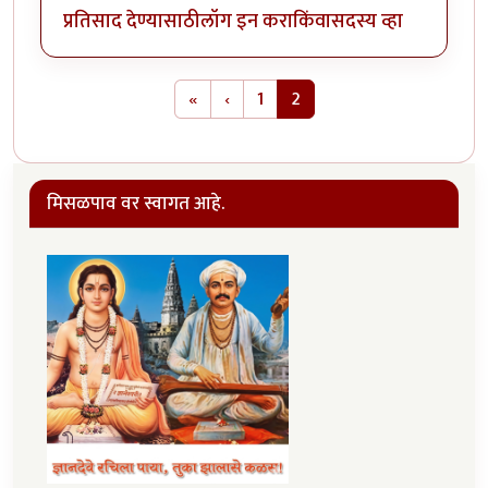
प्रतिसाद देण्यासाठी
लॉग इन करा
किंवा
सदस्य व्हा
Pagination
First page
Previous page
«
‹
1
2
मिसळपाव वर स्वागत आहे.