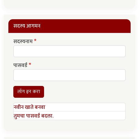
सदस्य आगमन
सदस्यनाम
पासवर्ड
लॉग इन करा
नवीन खाते बनवा
तुमचा पासवर्ड बदला.