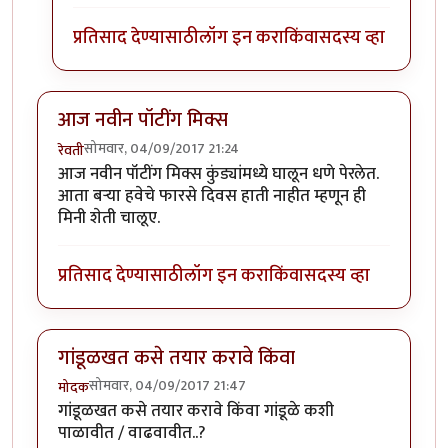
प्रतिसाद देण्यासाठी
लॉग इन करा
किंवा
सदस्य व्हा
आज नवीन पॉटींग मिक्स
सोमवार, 04/09/2017 21:24
रेवती
आज नवीन पॉटींग मिक्स कुंड्यांमध्ये घालून धणे पेरलेत.
आता बर्‍या हवेचे फारसे दिवस हाती नाहीत म्हणून ही
मिनी शेती चालूए.
प्रतिसाद देण्यासाठी
लॉग इन करा
किंवा
सदस्य व्हा
गांडूळखत कसे तयार करावे किंवा
सोमवार, 04/09/2017 21:47
मोदक
गांडूळखत कसे तयार करावे किंवा गांडूळे कशी
पाळावीत / वाढवावीत..?