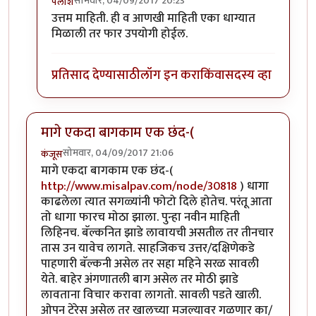
सोमवार, 04/09/2017 20:23
पलाश
In reply to
शंभर रु किलोच्या डाळीच्या
by
कंजूस
उत्तम माहिती. ही व आणखी माहिती एका धाग्यात
मिळाली तर फार उपयोगी होईल.
प्रतिसाद देण्यासाठी
लॉग इन करा
किंवा
सदस्य व्हा
मागे एकदा बागकाम एक छंद-(
सोमवार, 04/09/2017 21:06
कंजूस
मागे एकदा बागकाम एक छंद-(
http://www.misalpav.com/node/30818
) धागा
काढलेला त्यात सगळ्यांनी फोटो दिले होतेच. परंतू आता
तो धागा फारच मोठा झाला. पुन्हा नवीन माहिती
लिहिनच. बॅल्कनित झाडे लावायची असतील तर तीनचार
तास उन यावेच लागते. साहजिकच उत्तर/दक्षिणेकडे
पाहणारी बॅल्कनी असेल तर सहा महिने सरळ सावली
येते. बाहेर अंगणातली बाग असेल तर मोठी झाडे
लावताना विचार करावा लागतो. सावली पडते खाली.
ओपन टेरेस असेल तर खालच्या मजल्यावर गळणार का/