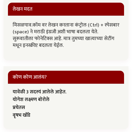
लेखन मदत
मिसळपाव.कॉम वर लेखन करताना कंट्रोल (Ctrl) + स्पेसबार
(space) ने मराठी इंग्रजी अशी भाषा बदलता येते.
सुरूवातीला फोनेटिक्स आहे. मात्र तुमच्या खात्याच्या सेटींग
मधून इनस्क्रीप्ट बदलता येईल.
कोण कोण आलंय?
यावेळी 3 सदस्यं आलेले आहेत.
योगेश लक्ष्मण बोरोले
प्रचेतस
वृषभ खोंडे