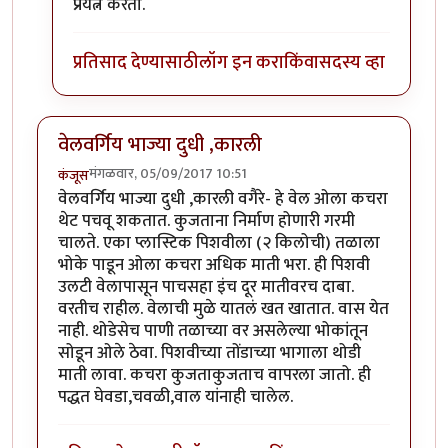
In reply to
याचे माहितीपट डीडी नॅशनल अथवा
by
कंजूस
प्रयत्न करतो.
प्रतिसाद देण्यासाठी
लॉग इन करा
किंवा
सदस्य व्हा
वेलवर्गिय भाज्या दुधी ,कारली
मंगळवार, 05/09/2017 10:51
कंजूस
वेलवर्गिय भाज्या दुधी ,कारली वगैरे- हे वेल ओला कचरा
थेट पचवू शकतात. कुजताना निर्माण होणारी गरमी
चालते. एका प्लास्टिक पिशवीला (२ किलोची) तळाला
भोके पाडून ओला कचरा अधिक माती भरा. ही पिशवी
उलटी वेलापासून पाचसहा इंच दूर मातीवरच दाबा.
वरतीच राहील. वेलाची मुळे यातलं खत खातात. वास येत
नाही. थोडेसेच पाणी तळाच्या वर असलेल्या भोकांतून
सोडून ओले ठेवा. पिशवीच्या तोंडाच्या भागाला थोडी
माती लावा. कचरा कुजताकुजताच वापरला जातो. ही
पद्धत घेवडा,चवळी,वाल यांनाही चालेल.