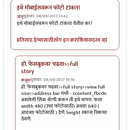
इथे मोबाईलवरून फोटो टाकता
शुक्रवार, 08/09/2017 11:42
जागु
इथे मोबाईलवरून फोटो टाकता येतील का?
प्रतिसाद देण्यासाठी
लॉग इन करा
किंवा
सदस्य व्हा
हो. फेसबुकवर चढवा>>full
story
शुक्रवार, 08/09/2017 18:16
कंजूस
In reply to
इथे मोबाईलवरून फोटो टाकता
by
जागु
हो. फेसबुकवर चढवा>>full story>>view full
size>>address bar मध्ये - scontent_fbcdn
असलेली लिंक कॅापी करून ती इथे वापरा. फक्त
width 480 (उभा फोटोसाठी) अथवा 640 (
आडव्या फोटोसाठी ) देणे. height रकाना रिकामा
ठेवणे.