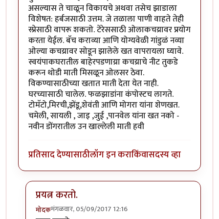
असल्यास ते चाळून विकायचे अथवा तसेच झाडाला
विशेषत: हर्बजसाठी उत्तम. जे तळाला पाणी वाहते तेही
स्प्रेसाठी वापरू शकतो. टेरेससाठी ओलाकचय्रावर प्रयोग
करता येईल. बॅच कराव्या आणि योग्यवेळी गांडुळं नव्या
ओल्या कचय्रावर सोडून झालेले खत वापरायला घ्यावे.
स्वयंपाकघरातील बाहेरपडणाय्रा कचय्राचे नीट तुकडे
करून थोडी माती मिसळून ओलसर ठेवा.
विकण्यासाठीच्या खतात माती देता येत नाही.
घरच्यासाठी चालेल. फळझाडांना कंपोस्टच लागते.
टोमॅटो,मिरची,झेंडू,शेवंती आणि मोगरा यांना शेणखत.
चमेली, सायली , जाइ ,जुई ,पानवेल यांना खत नको -
नवीन डोंगरातील उन खाल्लेली माती हवी
प्रतिसाद देण्यासाठी
लॉग इन करा
किंवा
सदस्य व्हा
प्रयत्न करतो.
मंगळवार, 05/09/2017 12:16
मोदक