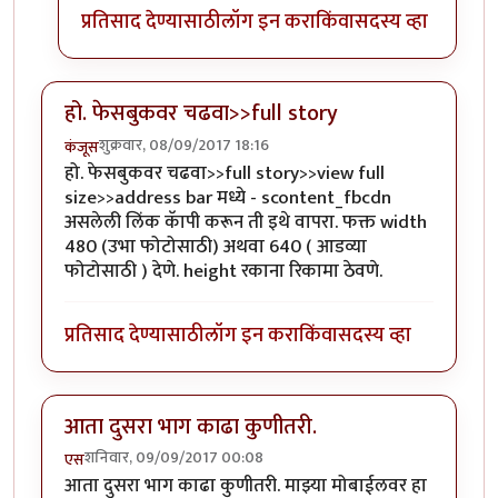
प्रतिसाद देण्यासाठी
लॉग इन करा
किंवा
सदस्य व्हा
हो. फेसबुकवर चढवा>>full story
शुक्रवार, 08/09/2017 18:16
कंजूस
हो. फेसबुकवर चढवा>>full story>>view full
size>>address bar मध्ये - scontent_fbcdn
असलेली लिंक कॅापी करून ती इथे वापरा. फक्त width
480 (उभा फोटोसाठी) अथवा 640 ( आडव्या
फोटोसाठी ) देणे. height रकाना रिकामा ठेवणे.
प्रतिसाद देण्यासाठी
लॉग इन करा
किंवा
सदस्य व्हा
आता दुसरा भाग काढा कुणीतरी.
शनिवार, 09/09/2017 00:08
एस
आता दुसरा भाग काढा कुणीतरी. माझ्या मोबाईलवर हा