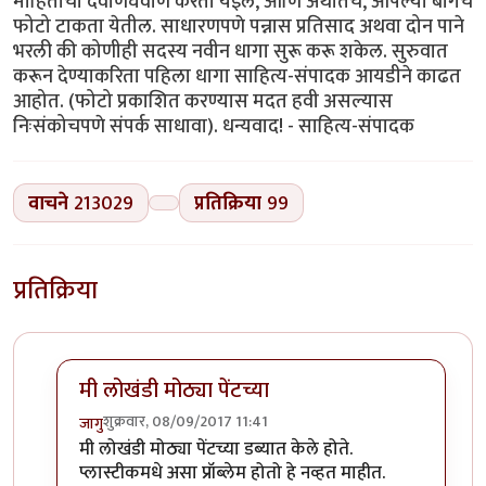
माहितीची देवाणघेवाण करता येईल, आणि अर्थातच, आपल्या बागेचे
फोटो टाकता येतील. साधारणपणे पन्नास प्रतिसाद अथवा दोन पाने
भरली की कोणीही सदस्य नवीन धागा सुरू करू शकेल. सुरुवात
करून देण्याकरिता पहिला धागा साहित्य-संपादक आयडीने काढत
आहोत. (फोटो प्रकाशित करण्यास मदत हवी असल्यास
निःसंकोचपणे संपर्क साधावा). धन्यवाद! - साहित्य-संपादक
वाचने
213029
प्रतिक्रिया
99
प्रतिक्रिया
मी लोखंडी मोठ्या पेंटच्या
शुक्रवार, 08/09/2017 11:41
जागु
In reply to
एक मदत हवी आहे.
by
मोदक
मी लोखंडी मोठ्या पेंटच्या डब्यात केले होते.
प्लास्टीकमधे असा प्रॉब्लेम होतो हे नव्हत माहीत.