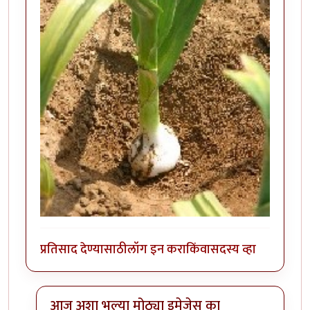
प्रतिसाद देण्यासाठी
लॉग इन करा
किंवा
सदस्य व्हा
आज अशा भल्या मोठ्या इमेजेस का