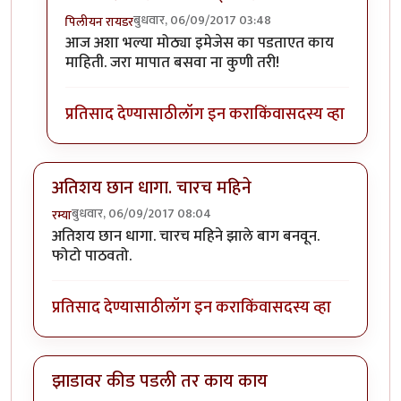
बुधवार, 06/09/2017 03:48
पिलीयन रायडर
In reply to
फारच चांगली माहिती देताय काका
by
पिलीयन र
आज अशा भल्या मोठ्या इमेजेस का पडताएत काय
माहिती. जरा मापात बसवा ना कुणी तरी!
प्रतिसाद देण्यासाठी
लॉग इन करा
किंवा
सदस्य व्हा
अतिशय छान धागा. चारच महिने
बुधवार, 06/09/2017 08:04
रम्या
अतिशय छान धागा. चारच महिने झाले बाग बनवून.
फोटो पाठवतो.
प्रतिसाद देण्यासाठी
लॉग इन करा
किंवा
सदस्य व्हा
झाडावर कीड पडली तर काय काय