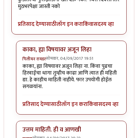
मुठभरपेक्षा जास्ती नको
प्रतिसाद देण्यासाठी
लॉग इन करा
किंवा
सदस्य व्हा
काका, ह्या विषयावर अजून लिहा
सोमवार, 04/09/2017 19:51
पिलीयन रायडर
In reply to
शंभर रु किलोच्या डाळीच्या
by
कंजूस
काका, ह्या विषयावर अजून लिहा ना. किंवा पुढचा
हिरवाईचा धागा तुम्हीच काढा आणि त्यात ही महिती
द्या. हे काहीच माहिती नाहीये. फार उपयोगी होईल
सगळयांना.
प्रतिसाद देण्यासाठी
लॉग इन करा
किंवा
सदस्य व्हा
उत्तम माहिती. ही व आणखी