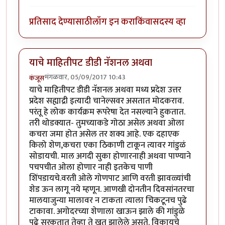
प्रतिसाद देण्यासाठी
लॉग इन करा
किंवा
सदस्य व्हा
याचे माहितीपट डीडी नॅशनल अथवा
मंगळवार, 05/09/2017 10:43
कंजूस
याचे माहितीपट डीडी नॅशनल अथवा मध्य प्रदेश उत्तर
प्रदेश सह्याद्री इत्यादी चानेल्सवर असतात मोदकराव.
परंतू हे लोक कार्यक्रम रूपरेषा देत नसल्याने हुकतात.
तरी थोडक्यात- तुमच्याकडे गोठा असेल अथवा ओला
कचरा जमा होत असेल तर शक्य आहे. एक दहाएक
किलो शेण,कचरा एका ठिकाणी टाकून त्यावर गांडुळं
सोडायची. माल अगदी सुका होणारनाही अथवा पाण्याने
पचपचीत ओला होणार नाही इतकेच पाणी
शिंपडायचे.वरती ओले गोणपाट आणि वरती झावळ्यांची
शेड ऊन लागू नये म्हणून. आणखी दोनतीन दिवसांनतरचा
मालयाजुन्या मालावर न टाकता त्याला चिकटूनच पुढे
टाकावा. अगोदरच्या शेणाला खाऊन झाले की गांडुळे
पुढे सरकतात तेव्हा ते खत झालेले असते. विकायचे