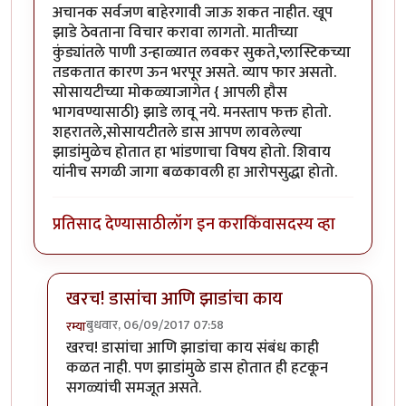
अचानक सर्वजण बाहेरगावी जाऊ शकत नाहीत. खूप
झाडे ठेवताना विचार करावा लागतो. मातीच्या
कुंड्यांतले पाणी उन्हाळ्यात लवकर सुकते,प्लास्टिकच्या
तडकतात कारण ऊन भरपूर असते. व्याप फार असतो.
सोसायटीच्या मोकळ्याजागेत { आपली हौस
भागवण्यासाठी} झाडे लावू नये. मनस्ताप फक्त होतो.
शहरातले,सोसायटीतले डास आपण लावलेल्या
झाडांमुळेच होतात हा भांडणाचा विषय होतो. शिवाय
यांनीच सगळी जागा बळकावली हा आरोपसुद्धा होतो.
प्रतिसाद देण्यासाठी
लॉग इन करा
किंवा
सदस्य व्हा
खरच! डासांचा आणि झाडांचा काय
बुधवार, 06/09/2017 07:58
रम्या
In reply to
मागे एकदा बागकाम एक छंद-(
by
कंजूस
खरच! डासांचा आणि झाडांचा काय संबंध काही
कळत नाही. पण झाडांमुळे डास होतात ही हटकून
सगळ्यांची समजूत असते.