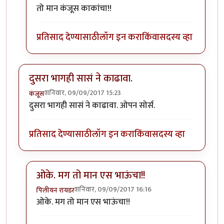
In reply to
आता दुसरा भाग काढा कुणीतरी.
by
एस
तो मान कंजूस काकांचा!!
प्रतिसाद देण्यासाठी
लॉग इन करा
किंवा
सदस्य व्हा
दुसरा भागही सासं ने काढावा.
शनिवार, 09/09/2017 15:23
कंजूस
दुसरा भागही सासं ने काढावा. ओपन सोर्स.
प्रतिसाद देण्यासाठी
लॉग इन करा
किंवा
सदस्य व्हा
ओके. मग तो मान एस भाऊंचा!!
शनिवार, 09/09/2017 16:16
पिलीयन रायडर
In reply to
दुसरा भागही सासं ने काढावा.
by
कंजूस
ओके. मग तो मान एस भाऊंचा!!