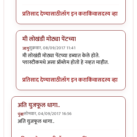
प्रतिसाद देण्यासाठी
लॉग इन करा
किंवा
सदस्य व्हा
मी लोखंडी मोठ्या पेंटच्या
शुक्रवार, 08/09/2017 11:41
जागु
In reply to
एक मदत हवी आहे.
by
मोदक
मी लोखंडी मोठ्या पेंटच्या डब्यात केले होते.
प्लास्टीकमधे असा प्रॉब्लेम होतो हे नव्हत माहीत.
प्रतिसाद देण्यासाठी
लॉग इन करा
किंवा
सदस्य व्हा
अति युजफूल धागा..
सोमवार, 04/09/2017 16:56
पुंबा
अति युजफूल धागा..