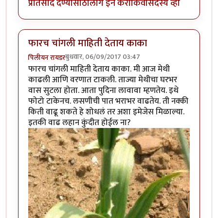
प्रतिसाद देण्यासाठी
लॉग इन करा
किंवा
सदस्य व्हा
फारच चांगली माहिती देताय काका
बुधवार, 06/09/2017 03:47
पिलीयन रायडर
फारच चांगली माहिती देताय काका. मी आज मेथी
काढली आणि वरणात टाकली. ताज्या मेथीचा घरभर
वास सुटला होता. आता पुदिना लावावा म्हणतेय. इथे
फोटो टाकेनच. लसणीची पात भराभर वाढतेय. ती नक्की
किती वाढू शकते हे शोधलं तर अशा इमेजेस मिळाल्या.
इतकी वाढ लहान कुंदीत होईल ना?