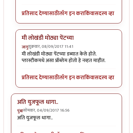
प्रतिसाद देण्यासाठी
लॉग इन करा
किंवा
सदस्य व्हा
मी लोखंडी मोठ्या पेंटच्या
शुक्रवार, 08/09/2017 11:41
जागु
In reply to
एक मदत हवी आहे.
by
मोदक
मी लोखंडी मोठ्या पेंटच्या डब्यात केले होते.
प्लास्टीकमधे असा प्रॉब्लेम होतो हे नव्हत माहीत.
प्रतिसाद देण्यासाठी
लॉग इन करा
किंवा
सदस्य व्हा
अति युजफूल धागा..
सोमवार, 04/09/2017 16:56
पुंबा
अति युजफूल धागा..