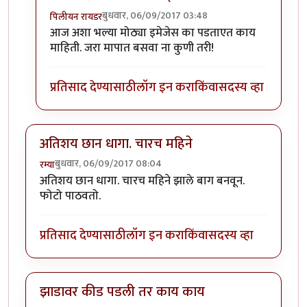
बुधवार, 06/09/2017 03:48
पिलीयन रायडर
In reply to
फारच चांगली माहिती देताय काका
by
पिलीयन र
आज अशा भल्या मोठ्या इमेजेस का पडताएत काय
माहिती. जरा मापात बसवा ना कुणी तरी!
प्रतिसाद देण्यासाठी
लॉग इन करा
किंवा
सदस्य व्हा
अतिशय छान धागा. चारच महिने
बुधवार, 06/09/2017 08:04
रम्या
अतिशय छान धागा. चारच महिने झाले बाग बनवून.
फोटो पाठवतो.
प्रतिसाद देण्यासाठी
लॉग इन करा
किंवा
सदस्य व्हा
झाडावर कीड पडली तर काय काय