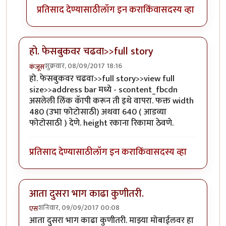
प्रतिसाद देण्यासाठी
लॉग इन करा
किंवा
सदस्य व्हा
हो. फेसबुकवर चढवा>>full story
शुक्रवार, 08/09/2017 18:16
कंजूस
हो. फेसबुकवर चढवा>>full story>>view full
size>>address bar मध्ये - scontent_fbcdn
असलेली लिंक कॅापी करून ती इथे वापरा. फक्त width
480 (उभा फोटोसाठी) अथवा 640 ( आडव्या
फोटोसाठी ) देणे. height रकाना रिकामा ठेवणे.
प्रतिसाद देण्यासाठी
लॉग इन करा
किंवा
सदस्य व्हा
आता दुसरा भाग काढा कुणीतरी.
शनिवार, 09/09/2017 00:08
एस
आता दुसरा भाग काढा कुणीतरी. माझ्या मोबाईलवर हा