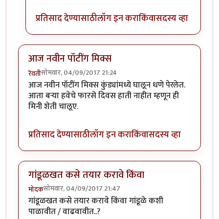
प्रतिसाद देण्यासाठी
लॉग इन करा
किंवा
सदस्य व्हा
आज नवीन पॉटींग मिक्स
सोमवार, 04/09/2017 21:24
रेवती
आज नवीन पॉटींग मिक्स कुंड्यांमध्ये घालून धणे पेरलेत.
आता बर्‍या हवेचे फारसे दिवस हाती नाहीत म्हणून ही
मिनी शेती चालूए.
प्रतिसाद देण्यासाठी
लॉग इन करा
किंवा
सदस्य व्हा
गांडूळखत कसे तयार करावे किंवा
सोमवार, 04/09/2017 21:47
मोदक
गांडूळखत कसे तयार करावे किंवा गांडूळे कशी
पाळावीत / वाढवावीत..?