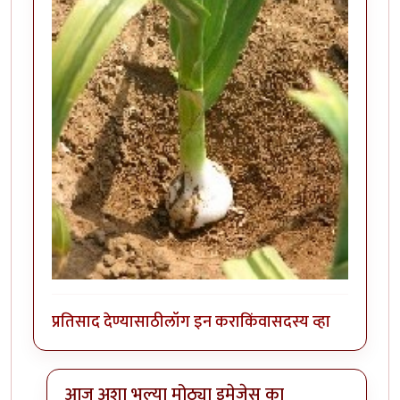
प्रतिसाद देण्यासाठी
लॉग इन करा
किंवा
सदस्य व्हा
आज अशा भल्या मोठ्या इमेजेस का