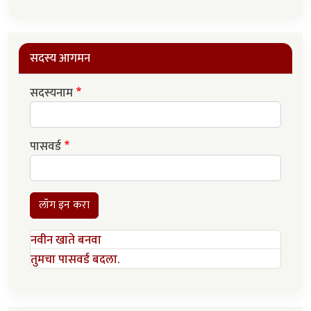
सदस्य आगमन
सदस्यनाम
पासवर्ड
लॉग इन करा
नवीन खाते बनवा
तुमचा पासवर्ड बदला.