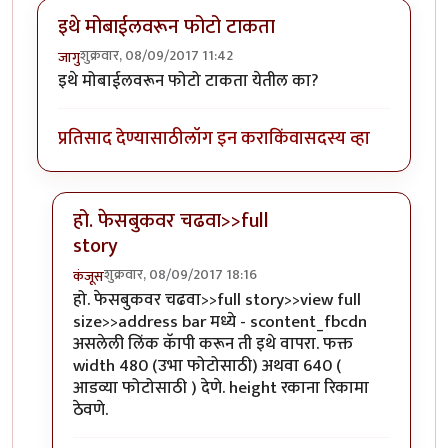
इथे मोबाईलवरून फोटो टाकता
शुक्रवार, 08/09/2017 11:42
जागु
इथे मोबाईलवरून फोटो टाकता येतील का?
प्रतिसाद देण्यासाठी
लॉग इन करा
किंवा
सदस्य व्हा
हो. फेसबुकवर चढवा>>full
story
शुक्रवार, 08/09/2017 18:16
कंजूस
In reply to
इथे मोबाईलवरून फोटो टाकता
by
जागु
हो. फेसबुकवर चढवा>>full story>>view full
size>>address bar मध्ये - scontent_fbcdn
असलेली लिंक कॅापी करून ती इथे वापरा. फक्त
width 480 (उभा फोटोसाठी) अथवा 640 (
आडव्या फोटोसाठी ) देणे. height रकाना रिकामा
ठेवणे.