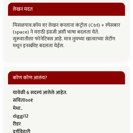
लेखन मदत
मिसळपाव.कॉम वर लेखन करताना कंट्रोल (Ctrl) + स्पेसबार
(space) ने मराठी इंग्रजी अशी भाषा बदलता येते.
सुरूवातीला फोनेटिक्स आहे. मात्र तुमच्या खात्याच्या सेटींग
मधून इनस्क्रीप्ट बदलता येईल.
कोण कोण आलंय?
यावेळी 6 सदस्यं आलेले आहेत.
सविता००१
मेधा..
diggi12
रीडर
दुर्गविहारी