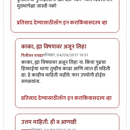
मुठभरपेक्षा जास्ती नको
प्रतिसाद देण्यासाठी
लॉग इन करा
किंवा
सदस्य व्हा
काका, ह्या विषयावर अजून लिहा
सोमवार, 04/09/2017 19:51
पिलीयन रायडर
In reply to
शंभर रु किलोच्या डाळीच्या
by
कंजूस
काका, ह्या विषयावर अजून लिहा ना. किंवा पुढचा
हिरवाईचा धागा तुम्हीच काढा आणि त्यात ही महिती
द्या. हे काहीच माहिती नाहीये. फार उपयोगी होईल
सगळयांना.
प्रतिसाद देण्यासाठी
लॉग इन करा
किंवा
सदस्य व्हा
उत्तम माहिती. ही व आणखी