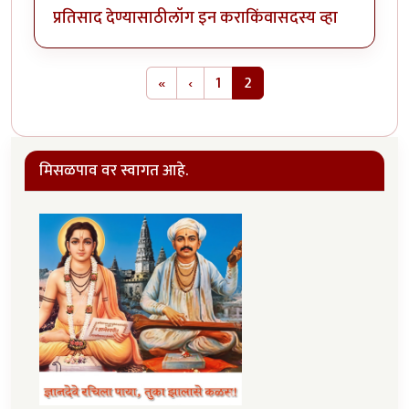
प्रतिसाद देण्यासाठी
लॉग इन करा
किंवा
सदस्य व्हा
Pagination
First page
Previous page
«
‹
1
2
मिसळपाव वर स्वागत आहे.