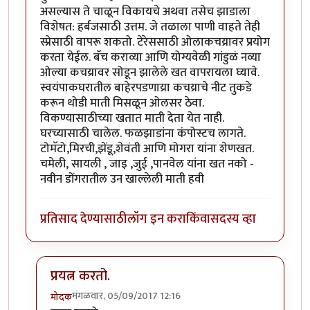
असल्यास ते चाळून विकायचे अथवा तसेच झाडाला
विशेषत: हर्बजसाठी उत्तम. जे तळाला पाणी वाहते तेही
स्प्रेसाठी वापरू शकतो. टेरेससाठी ओलाकचय्रावर प्रयोग
करता येईल. बॅच कराव्या आणि योग्यवेळी गांडुळं नव्या
ओल्या कचय्रावर सोडून झालेले खत वापरायला घ्यावे.
स्वयंपाकघरातील बाहेरपडणाय्रा कचय्राचे नीट तुकडे
करून थोडी माती मिसळून ओलसर ठेवा.
विकण्यासाठीच्या खतात माती देता येत नाही.
घरच्यासाठी चालेल. फळझाडांना कंपोस्टच लागते.
टोमॅटो,मिरची,झेंडू,शेवंती आणि मोगरा यांना शेणखत.
चमेली, सायली , जाइ ,जुई ,पानवेल यांना खत नको -
नवीन डोंगरातील उन खाल्लेली माती हवी
प्रतिसाद देण्यासाठी
लॉग इन करा
किंवा
सदस्य व्हा
प्रयत्न करतो.
मंगळवार, 05/09/2017 12:16
मोदक