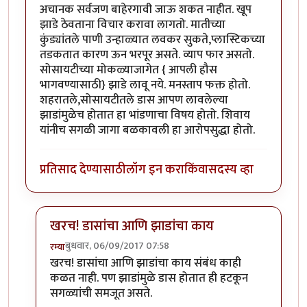
अचानक सर्वजण बाहेरगावी जाऊ शकत नाहीत. खूप
झाडे ठेवताना विचार करावा लागतो. मातीच्या
कुंड्यांतले पाणी उन्हाळ्यात लवकर सुकते,प्लास्टिकच्या
तडकतात कारण ऊन भरपूर असते. व्याप फार असतो.
सोसायटीच्या मोकळ्याजागेत { आपली हौस
भागवण्यासाठी} झाडे लावू नये. मनस्ताप फक्त होतो.
शहरातले,सोसायटीतले डास आपण लावलेल्या
झाडांमुळेच होतात हा भांडणाचा विषय होतो. शिवाय
यांनीच सगळी जागा बळकावली हा आरोपसुद्धा होतो.
प्रतिसाद देण्यासाठी
लॉग इन करा
किंवा
सदस्य व्हा
खरच! डासांचा आणि झाडांचा काय
बुधवार, 06/09/2017 07:58
रम्या
In reply to
मागे एकदा बागकाम एक छंद-(
by
कंजूस
खरच! डासांचा आणि झाडांचा काय संबंध काही
कळत नाही. पण झाडांमुळे डास होतात ही हटकून
सगळ्यांची समजूत असते.