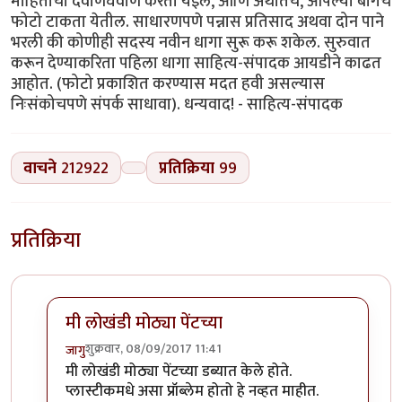
माहितीची देवाणघेवाण करता येईल, आणि अर्थातच, आपल्या बागेचे
फोटो टाकता येतील. साधारणपणे पन्नास प्रतिसाद अथवा दोन पाने
भरली की कोणीही सदस्य नवीन धागा सुरू करू शकेल. सुरुवात
करून देण्याकरिता पहिला धागा साहित्य-संपादक आयडीने काढत
आहोत. (फोटो प्रकाशित करण्यास मदत हवी असल्यास
निःसंकोचपणे संपर्क साधावा). धन्यवाद! - साहित्य-संपादक
वाचने
212922
प्रतिक्रिया
99
प्रतिक्रिया
मी लोखंडी मोठ्या पेंटच्या
शुक्रवार, 08/09/2017 11:41
जागु
In reply to
एक मदत हवी आहे.
by
मोदक
मी लोखंडी मोठ्या पेंटच्या डब्यात केले होते.
प्लास्टीकमधे असा प्रॉब्लेम होतो हे नव्हत माहीत.