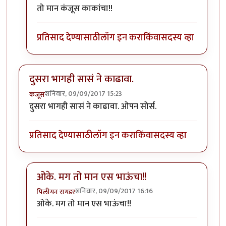
In reply to
आता दुसरा भाग काढा कुणीतरी.
by
एस
तो मान कंजूस काकांचा!!
प्रतिसाद देण्यासाठी
लॉग इन करा
किंवा
सदस्य व्हा
दुसरा भागही सासं ने काढावा.
शनिवार, 09/09/2017 15:23
कंजूस
दुसरा भागही सासं ने काढावा. ओपन सोर्स.
प्रतिसाद देण्यासाठी
लॉग इन करा
किंवा
सदस्य व्हा
ओके. मग तो मान एस भाऊंचा!!
शनिवार, 09/09/2017 16:16
पिलीयन रायडर
In reply to
दुसरा भागही सासं ने काढावा.
by
कंजूस
ओके. मग तो मान एस भाऊंचा!!