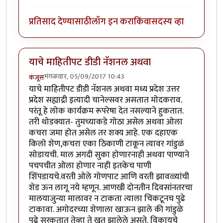
प्रतिसाद देण्यासाठी
लॉग इन करा
किंवा
सदस्य व्हा
याचे माहितीपट डीडी नॅशनल अथवा
मंगळवार, 05/09/2017 10:43
कंजूस
याचे माहितीपट डीडी नॅशनल अथवा मध्य प्रदेश उत्तर
प्रदेश सह्याद्री इत्यादी चानेल्सवर असतात मोदकराव.
परंतू हे लोक कार्यक्रम रूपरेषा देत नसल्याने हुकतात.
तरी थोडक्यात- तुमच्याकडे गोठा असेल अथवा ओला
कचरा जमा होत असेल तर शक्य आहे. एक दहाएक
किलो शेण,कचरा एका ठिकाणी टाकून त्यावर गांडुळं
सोडायची. माल अगदी सुका होणारनाही अथवा पाण्याने
पचपचीत ओला होणार नाही इतकेच पाणी
शिंपडायचे.वरती ओले गोणपाट आणि वरती झावळ्यांची
शेड ऊन लागू नये म्हणून. आणखी दोनतीन दिवसांनतरचा
मालयाजुन्या मालावर न टाकता त्याला चिकटूनच पुढे
टाकावा. अगोदरच्या शेणाला खाऊन झाले की गांडुळे
पुढे सरकतात तेव्हा ते खत झालेले असते. विकायचे