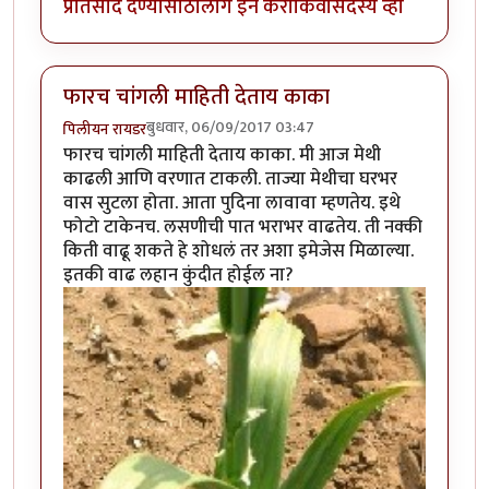
प्रतिसाद देण्यासाठी
लॉग इन करा
किंवा
सदस्य व्हा
फारच चांगली माहिती देताय काका
बुधवार, 06/09/2017 03:47
पिलीयन रायडर
फारच चांगली माहिती देताय काका. मी आज मेथी
काढली आणि वरणात टाकली. ताज्या मेथीचा घरभर
वास सुटला होता. आता पुदिना लावावा म्हणतेय. इथे
फोटो टाकेनच. लसणीची पात भराभर वाढतेय. ती नक्की
किती वाढू शकते हे शोधलं तर अशा इमेजेस मिळाल्या.
इतकी वाढ लहान कुंदीत होईल ना?