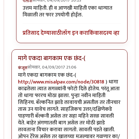
सोमवार, 04/09/2017 20:23
पलाश
In reply to
शंभर रु किलोच्या डाळीच्या
by
कंजूस
उत्तम माहिती. ही व आणखी माहिती एका धाग्यात
मिळाली तर फार उपयोगी होईल.
प्रतिसाद देण्यासाठी
लॉग इन करा
किंवा
सदस्य व्हा
मागे एकदा बागकाम एक छंद-(
सोमवार, 04/09/2017 21:06
कंजूस
मागे एकदा बागकाम एक छंद-(
http://www.misalpav.com/node/30818
) धागा
काढलेला त्यात सगळ्यांनी फोटो दिले होतेच. परंतू आता
तो धागा फारच मोठा झाला. पुन्हा नवीन माहिती
लिहिनच. बॅल्कनित झाडे लावायची असतील तर तीनचार
तास उन यावेच लागते. साहजिकच उत्तर/दक्षिणेकडे
पाहणारी बॅल्कनी असेल तर सहा महिने सरळ सावली
येते. बाहेर अंगणातली बाग असेल तर मोठी झाडे
लावताना विचार करावा लागतो. सावली पडते खाली.
ओपन टेरेस असेल तर खालच्या मजल्यावर गळणार का/