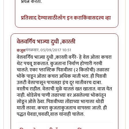
In reply to
याचे माहितीपट डीडी नॅशनल अथवा
by
कंजूस
प्रयत्न करतो.
प्रतिसाद देण्यासाठी
लॉग इन करा
किंवा
सदस्य व्हा
वेलवर्गिय भाज्या दुधी ,कारली
मंगळवार, 05/09/2017 10:51
कंजूस
वेलवर्गिय भाज्या दुधी ,कारली वगैरे- हे वेल ओला कचरा
थेट पचवू शकतात. कुजताना निर्माण होणारी गरमी
चालते. एका प्लास्टिक पिशवीला (२ किलोची) तळाला
भोके पाडून ओला कचरा अधिक माती भरा. ही पिशवी
उलटी वेलापासून पाचसहा इंच दूर मातीवरच दाबा.
वरतीच राहील. वेलाची मुळे यातलं खत खातात. वास येत
नाही. थोडेसेच पाणी तळाच्या वर असलेल्या भोकांतून
सोडून ओले ठेवा. पिशवीच्या तोंडाच्या भागाला थोडी
माती लावा. कचरा कुजताकुजताच वापरला जातो. ही
पद्धत घेवडा,चवळी,वाल यांनाही चालेल.