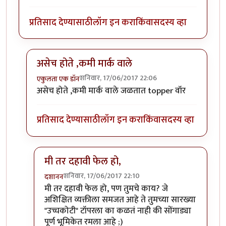
प्रतिसाद देण्यासाठी
लॉग इन करा
किंवा
सदस्य व्हा
असेच होते ,कमी मार्क वाले
शनिवार, 17/06/2017 22:06
एकुलता एक डॉन
In reply to
असले फालतू धागे जागा आणि
by
दशानन
असेच होते ,कमी मार्क वाले जळतात topper वॉर
प्रतिसाद देण्यासाठी
लॉग इन करा
किंवा
सदस्य व्हा
मी तर दहावी फेल हो,
शनिवार, 17/06/2017 22:10
दशानन
In reply to
असेच होते ,कमी मार्क वाले
by
एकुलता एक डॉ
मी तर दहावी फेल हो, पण तुमचे काय? जे
अशिक्षित व्यक्तीला समजत आहे ते तुमच्या सारख्या
"उच्चकोटी" टॉपरला का कळतं नाही की सोंगाड्या
पूर्ण भूमिकेत रमला आहे ;)