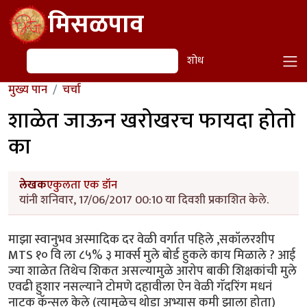
Skip to main content
मिसळपाव
शोध
शोध
मुख्य पान
चर्चा
शाळेत जाऊन खरोखरच फायदा होतो
का
लेखक
एकुलता एक डॉन
यांनी शनिवार, 17/06/2017 00:10 या दिवशी प्रकाशित केले.
माझा स्वानुभव अस्मादिक दर वेळी वर्गात पहिले ,सकॉलरशीप
MTS १० वि ला ८५% ३ मार्क्स मुले बोर्ड हुकले काय मिळाले ? आई
ज्या शाळेत तिथेच शिकत असल्यामुळे आरोप बाकी शिक्षकांची मुले
एवढी हुशार नसल्याने टोमणे दहावीला ऐन वेळी गॅदरिंग मधनं
नाटक कॅन्सल केले (त्यामुळेच थोडा अभ्यास कमी झाला होता)