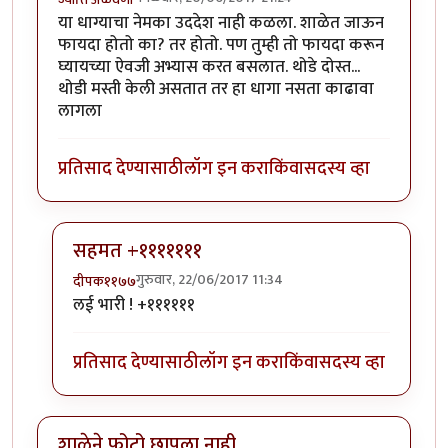
या धाग्याचा नेमका उददेश नाही कळला. शाळेत जाऊन
फायदा होतो का? तर होतो. पण तुम्ही तो फायदा करून
घ्यायच्या ऐवजी अभ्यास करत बसलात. थोडे दोस्त...
थोडी मस्ती केली असतात तर हा धागा नसता काढावा
लागला
प्रतिसाद देण्यासाठी
लॉग इन करा
किंवा
सदस्य व्हा
सहमत +१११११११
गुरुवार, 22/06/2017 11:34
दीपक११७७
In reply to
या धाग्याचा नेमका उददेश नाही
by
ज्योति अळवण
लई भारी ! +११११११
प्रतिसाद देण्यासाठी
लॉग इन करा
किंवा
सदस्य व्हा
शाळेने फोटो छापला नाही