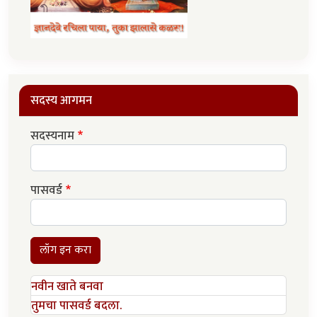
सदस्य आगमन
सदस्यनाम
पासवर्ड
लॉग इन करा
नवीन खाते बनवा
तुमचा पासवर्ड बदला.