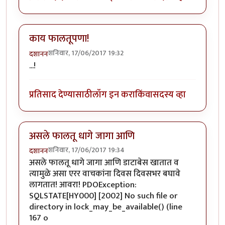
काय फालतूपणा!
शनिवार, 17/06/2017 19:32
दशानन
...!
प्रतिसाद देण्यासाठी
लॉग इन करा
किंवा
सदस्य व्हा
असले फालतू धागे जागा आणि
शनिवार, 17/06/2017 19:34
दशानन
असले फालतू धागे जागा आणि डाटाबेस खातात व
त्यामुळे असा एरर वाचकांना दिवस दिवसभर बघावे
लागतात! आवरा! PDOException:
SQLSTATE[HY000] [2002] No such file or
directory in lock_may_be_available() (line
167 o