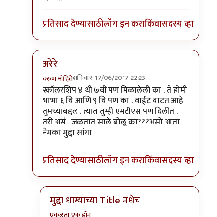
प्रतिसाद देण्यासाठी
लॉग इन करा
किंवा
सदस्य व्हा
अरेरे
शनिवार, 17/06/2017 22:23
वरुण मोहिते
In reply to
असेच होते ,कमी मार्क वाले
by
एकुलता एक डॉ
स्कॉलरशिप ४ थी ७वी पण मिळालेली का . ते होमी
भाभा ६ वि आणि ९ वि पण का . वाईट वाटत आहे
तुमच्याबद्दल . त्यात तुम्ही एमटीएस पण दिलीत .
तरी असं . जळतात साले बोलू का???असो आता
नेमका मुद्दा सांगा
प्रतिसाद देण्यासाठी
लॉग इन करा
किंवा
सदस्य व्हा
मुद्दा धाग्याच्या Title मधेच
एकुलता एक डॉन