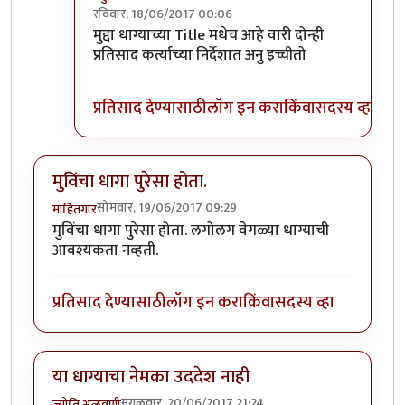
रविवार, 18/06/2017 00:06
In reply to
अरेरे
by
वरुण मोहिते
मुद्दा धाग्याच्या Title मधेच आहे वारी दोन्ही
प्रतिसाद कर्त्याच्या निर्देशात अनु इच्चीतो
प्रतिसाद देण्यासाठी
लॉग इन करा
किंवा
सदस्य व्हा
मुविंचा धागा पुरेसा होता.
सोमवार, 19/06/2017 09:29
माहितगार
मुविंचा धागा पुरेसा होता. लगोलग वेगळ्या धाग्याची
आवश्यकता नव्हती.
प्रतिसाद देण्यासाठी
लॉग इन करा
किंवा
सदस्य व्हा
या धाग्याचा नेमका उददेश नाही
मंगळवार, 20/06/2017 21:24
ज्योति अळवणी