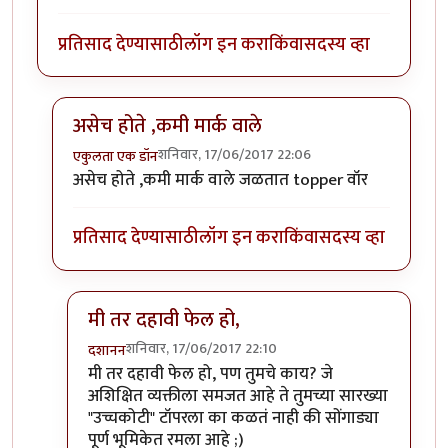
प्रतिसाद देण्यासाठी
लॉग इन करा
किंवा
सदस्य व्हा
असेच होते ,कमी मार्क वाले
शनिवार, 17/06/2017 22:06
एकुलता एक डॉन
In reply to
असले फालतू धागे जागा आणि
by
दशानन
असेच होते ,कमी मार्क वाले जळतात topper वॉर
प्रतिसाद देण्यासाठी
लॉग इन करा
किंवा
सदस्य व्हा
मी तर दहावी फेल हो,
शनिवार, 17/06/2017 22:10
दशानन
In reply to
असेच होते ,कमी मार्क वाले
by
एकुलता एक डॉ
मी तर दहावी फेल हो, पण तुमचे काय? जे
अशिक्षित व्यक्तीला समजत आहे ते तुमच्या सारख्या
"उच्चकोटी" टॉपरला का कळतं नाही की सोंगाड्या
पूर्ण भूमिकेत रमला आहे ;)