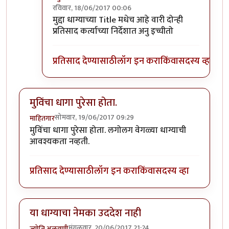
रविवार, 18/06/2017 00:06
In reply to
अरेरे
by
वरुण मोहिते
मुद्दा धाग्याच्या Title मधेच आहे वारी दोन्ही
प्रतिसाद कर्त्याच्या निर्देशात अनु इच्चीतो
प्रतिसाद देण्यासाठी
लॉग इन करा
किंवा
सदस्य व्हा
मुविंचा धागा पुरेसा होता.
सोमवार, 19/06/2017 09:29
माहितगार
मुविंचा धागा पुरेसा होता. लगोलग वेगळ्या धाग्याची
आवश्यकता नव्हती.
प्रतिसाद देण्यासाठी
लॉग इन करा
किंवा
सदस्य व्हा
या धाग्याचा नेमका उददेश नाही
मंगळवार, 20/06/2017 21:24
ज्योति अळवणी