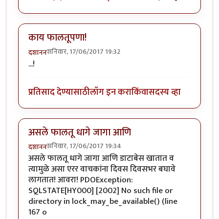
काय फालतूपणा!
शनिवार, 17/06/2017 19:32
दशानन
...!
प्रतिसाद देण्यासाठी
लॉग इन करा
किंवा
सदस्य व्हा
असले फालतू धागे जागा आणि
शनिवार, 17/06/2017 19:34
दशानन
असले फालतू धागे जागा आणि डाटाबेस खातात व
त्यामुळे असा एरर वाचकांना दिवस दिवसभर बघावे
लागतात! आवरा! PDOException:
SQLSTATE[HY000] [2002] No such file or
directory in lock_may_be_available() (line
167 o