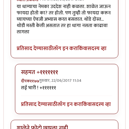
या धाग्याचा नेमका उददेश नाही कळला. शाळेत जाऊन
फायदा होतो का? तर होतो. पण तुम्ही तो फायदा करून
घ्यायच्या ऐवजी अभ्यास करत बसलात. थोडे दोस्त...
थोडी मस्ती केली असतात तर हा धागा नसता काढावा
लागला
प्रतिसाद देण्यासाठी
लॉग इन करा
किंवा
सदस्य व्हा
सहमत +१११११११
गुरुवार, 22/06/2017 11:34
दीपक११७७
In reply to
या धाग्याचा नेमका उददेश नाही
by
ज्योति अळवण
लई भारी ! +११११११
प्रतिसाद देण्यासाठी
लॉग इन करा
किंवा
सदस्य व्हा
शाळेने फोटो छापला नाही