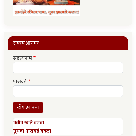
सदस्य आगमन
सदस्यनाम
पासवर्ड
लॉग इन करा
नवीन खाते बनवा
तुमचा पासवर्ड बदला.