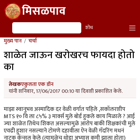
Skip to main content
मिसळपाव
शोध
शोध
मुख्य पान
चर्चा
शाळेत जाऊन खरोखरच फायदा होतो
का
लेखक
एकुलता एक डॉन
यांनी शनिवार, 17/06/2017 00:10 या दिवशी प्रकाशित केले.
माझा स्वानुभव अस्मादिक दर वेळी वर्गात पहिले ,सकॉलरशीप
MTS १० वि ला ८५% ३ मार्क्स मुले बोर्ड हुकले काय मिळाले ? आई
ज्या शाळेत तिथेच शिकत असल्यामुळे आरोप बाकी शिक्षकांची मुले
एवढी हुशार नसल्याने टोमणे दहावीला ऐन वेळी गॅदरिंग मधनं
नाटक कॅन्सल केले (त्यामुळेच थोडा अभ्यास कमी झाला होता)