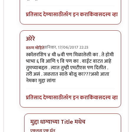
प्रतिसाद देण्यासाठी
लॉग इन करा
किंवा
सदस्य व्हा
अरेरे
शनिवार, 17/06/2017 22:23
वरुण मोहिते
In reply to
असेच होते ,कमी मार्क वाले
by
एकुलता एक डॉ
स्कॉलरशिप ४ थी ७वी पण मिळालेली का . ते होमी
भाभा ६ वि आणि ९ वि पण का . वाईट वाटत आहे
तुमच्याबद्दल . त्यात तुम्ही एमटीएस पण दिलीत .
तरी असं . जळतात साले बोलू का???असो आता
नेमका मुद्दा सांगा
प्रतिसाद देण्यासाठी
लॉग इन करा
किंवा
सदस्य व्हा
मुद्दा धाग्याच्या Title मधेच
एकुलता एक डॉन