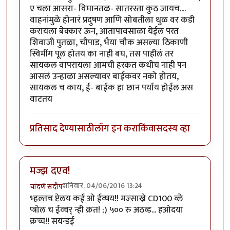
ए चला आसरा- विमानतळ- सातरस्ता कुठ जायच....
वाहनांमुळे होनारं प्रदुषण आणि सोबतीला धुळ वर कडी
करायला बेक्कार ऊन, आतापावसाळा येईल परत
शिवाजी पुतळा, चौपाड, भैया चौक असल्या ठिकाणी
स्विमींग पूल होतय का नाही बघ, तस पाहीलं तर
सायकल वापरायला आमची हरकत कधीच नाही पन
आसलं उन्हाळा असल्यावर बाईकवर नको होतय,
सायकल च काय, ई- बाईक हा छान पर्याय होईल अस
वाटतय
प्रतिसाद देण्यासाठी
लॉग इन करा
किंवा
सदस्य व्हा
मज्झ दएव!
शनिवार, 04/06/2016 13:24
चांदणे संदीप
भ्हल्तच प्टेलय कई ओ ईव्षय!! मज्साख्रे CD100 व्ले
प्त्रोल च ईव्चर् न्ही क्रत! ;) ५०० रु अठव्ड... हओदया
क्रच्च!! सयन्डई