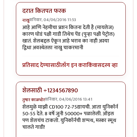
दरात कितपत फरक
शनिवार, 04/06/2016 11:53
नाखु
In reply to
ह्याबाबतीत काही कल्पना नै.
by
प्रचेतस
आहे आणि नेहमीचा प्रशन कितना देती है (मायलेज)
कारण घोडं पक्षी गाडी तिथेच पेंड (पुन्हा पक्षी पेट्रोल)
खातं. शेलबद्दल ऐकून आहे भराव का नाही अश्या
द्विधा अवस्थेतला नाखु चाकरमानी
प्रतिसाद देण्यासाठी
लॉग इन करा
किंवा
सदस्य व्हा
शेलसाठी +1234567890
शनिवार, 04/06/2016 13:41
तुषार काळभोर
In reply to
ह्याबाबतीत काही कल्पना नै.
by
प्रचेतस
शेलमुळे माझी CD100 72-75द्यायची. आता युनिकॉर्न
50-55 देते. 8 वर्षे जुनी 50000+ पळालेली. ऑइल
पण शेलचंच टाकतो. युनिकॉर्नची शप्पथ, मस्का स्मूथ
चालते गाडी!