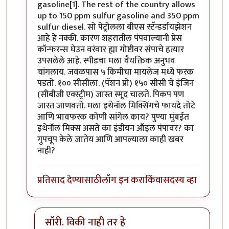
gasoline[1]. The rest of the country allows
up to 150 ppm sulfur gasoline and 350 ppm
sulfur diesel. सो पेट्रोलला बीएस स्टॅन्डर्डायझेशन
आहे हे नक्की. कारण शहरातील पंपवाल्यानी प्रेस
कॉन्फरन्स घेउन वरंवार ह्या गोष्टीवर संपाचे हत्यार
उपसलेले आहे. स्पीडचा मला वैयक्तिक अनुभव
चांगलाय. जवळपास ५ किमीचा मायलेज मध्ये फरक
पडतो. १०० सीसीला. (पॅशन प्रो) १५० सीसी चे इंजिन
(सीबीजी एक्स्ट्रीम) जास्त स्मूद चालते. पिकप पण
जास्त जाणवतो. मला इथेनॉल मिक्सिंगचे फायदे तोटे
आणि भावफरक कोणी सांगेल काय? पुण्या मुंबईत
इथेनॉल मिक्स असते का इंडीयन ऑइल पंपावर? का
गुपचूप केले जातेय आणि आपल्याला काही खबर
नाही?
प्रतिसाद देण्यासाठी
लॉग इन करा
किंवा
सदस्य व्हा
सॉरी. विकी नाही तर हे