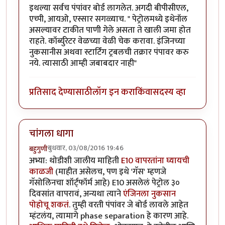
इथल्या सर्वच पंपांवर बोर्ड लागलेत. अगदी बीपीसीएल,
एच्पी, आयओ, एस्सार सगळ्याच. " पेट्रोलमध्ये इथेनॉल
असल्यावर टाकीत पाणी गेले असता ते खाली जमा होत
राहते. कॉर्ब्युरेटर वेळच्या वेळी चेक करावा. इंजिनच्या
नुकसानीस अथवा स्टार्टिंग ट्रबलची तक्रार पंपावर करु
नये. त्यासाठी आम्ही जबाबदार नाही"
प्रतिसाद देण्यासाठी
लॉग इन करा
किंवा
सदस्य व्हा
चांगला धागा
बुधवार, 03/08/2016 19:46
बहुगुणी
अभ्या: थोडीशी जालीय माहिती
E10 वापरतांना घ्यायची
काळजी
(माहीत असेलच, पण इथे 'गॅस' म्हणजे
गॅसोलिनचा शॉर्ट्फॉर्म आहे) E10 असलेलं पेट्रोल ३०
दिवसांत वापरावं, अन्यथा त्याने
एंजिनला नुकसान
पोहोचू शकतं
. तुम्ही वरती पंपांवर जे बोर्ड लावले आहेत
म्हंटलंय, त्यामागे phase separation हे कारण आहे.