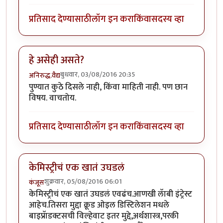
प्रतिसाद देण्यासाठी
लॉग इन करा
किंवा
सदस्य व्हा
हे असेही असते?
बुधवार, 03/08/2016 20:35
अनिरुद्ध.वैद्य
पुण्यात कुठे दिसले नाही, किंवा माहिती नाही. पण छान
विषय. वाचतोय.
प्रतिसाद देण्यासाठी
लॉग इन करा
किंवा
सदस्य व्हा
केमिस्ट्रीचं एक खातं उघडलं
शुक्रवार, 05/08/2016 06:01
कंजूस
केमिस्ट्रीचं एक खातं उघडलं एवढंच.आणखी लॅाबी इंट्रेस्ट
आहेच.तिसरा मुद्दा क्रूड ओइल डिस्टिलेशन मधले
बाइप्रॅाडक्टसची विल्हेवाट इतर मुद्दे,अर्थशास्त्र,परकी