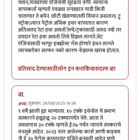
चलन,गाड्यांच्या एंजिनांची सुदृढता वगैरे. सामान्य
वापरकर्ता म्हणतो एवढ्या रुपड्यात गाडी किती
चालणार ते बघेन. छोटी खेळण्यातली विमानं असतात( टु
स्ट्रोक)त्यात पेट्रोल अधिक इथर वापरतात कारण
अतिजलद रेटा हवा असतो.रेल्वे/ट्रकांसाठी जलद नव्हे तर
दमदार रेटा हवा असतो तिथे डिझल लागते.जेट
एंजिनांसाठी भरपूर इक्झॅास्ट गॅस होणारे इंधन लागते
त्याचबरोबर सल्फर नको कारण नॅाझल्स खराब होतात.
प्रतिसाद देण्यासाठी
लॉग इन करा
किंवा
सदस्य व्हा
वा.
शुक्रवार, 29/08/2025 19:58
अभ्या..
९ वर्षे झाली ह्या धाग्याला. १० टक्के इथेनॉल चे प्रमाण
सरकारने हळूहळू २० टक्य्यापर्यंत नेले. आता ते
जवळपास ३० टक्के म्हणजे ई२७ पर्यंत न्यायचे सरकारचे
मनसुबे आहेत. २०२३ नंतर आलेल्या कार्स आणी बाइक्स
नी ई २० पेट्रोल कम्प्लायंट इंजिने बनवली आहेत म्हणे.