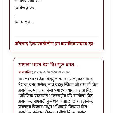
आपलेच सर्कार......
त्यांंचेच ई २०...
.
घ्या घालून.....
प्रतिसाद देण्यासाठी
लॉग इन करा
किंवा
सदस्य व्हा
आपला भारत देश विश्वगुरू बनत…
शुक्रवार, 03/07/2026 22:52
पाषाणभेद
In reply to
घ्या घालून
by
अभ्या..
आपला भारत देश विश्वगुरू बनत असेल, मदर ऑफ
नेशन्स बनत असेल, नाव बदलू स्किमा जी राम जी होत
असतील, मंदीराचा पैसा पगारपाण्यात जात असेल,
"प्रादेशिक बातम्यांत आंतरराष्ट्रीय दौरे सामील" होत
असतील, जीएसटी मुळे धंदा धंद्याला लागत असेल,
कौशल्य विकास मधून अधिकारी विकास होत
असतील, इलेक्षन बाँडमधून नीधी मिळत असेल,