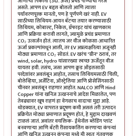
जाणाऱ्या पिकांना (उदा. ऊस) प्रचंड पाण्याची गरज
असते. आपण EV बद्दल बोलतो आणि त्याला
पर्यावरणपूरक मानतो, पण हे पूर्णपणे खरं नाही. EV
साठीच्या लिथियम-आयन बॅटऱ्या तयार करण्यासाठी
लिथियम, कोबाल्ट, निकेल, ग्रॅफाइट यांचं खाणकाम
आणि प्रक्रिया करावी लागते, ज्यामुळे प्रचंड प्रमाणात
CO₂ उत्सर्जन होतं. त्यातच जर वीज कोळसा-आधारित
ऊर्जा प्रकल्पांमधून आली, तर EV अप्रत्यक्षरित्या अजूनही
मोठ्या प्रमाणात CO₂ सोडतं. EV खरंच "ग्रीन" ठरावं, तर
wind, solar, hydro यांसारख्या स्वच्छ ऊर्जेतून वीज
यायला हवी. तसंच, जसा आपण क्रूड ऑइलसाठी
परदेशांवर अवलंबून आहोत, तसाच लिथियमसाठी चिली,
बोलेव्हिया, अर्जेंटिना, ऑस्ट्रेलिया आणि प्रोसेसिंगसाठी
चीनवर अवलंबून राहणार आहोत. NALCO आणि Hind
Copper यांना खनिज उत्खननाचे आदेश मिळालेत, पण
तेवढ्यावर खूष राहणं हा वेगळाच वादाचा मुद्दा आहे.
थोडक्यात, EV वापरात प्रदूषण कमी असलं तरी उत्पादन
प्रक्रियेत मोठ्या प्रमाणात प्रदूषण होतं, हे मुद्दाम दाखवणं
टाळलं जातं. अवांतर वयक्तिक- ईथेनॉल ब्लेंडिंग प्लांट
बनवणाऱ्या आणि बॅटरी रीसायकलिंग करणाऱ्या कंपन्यां
आणि खनिज उत्खनन कंपन्या मध्ये मी स्वतः गुंतवणूक