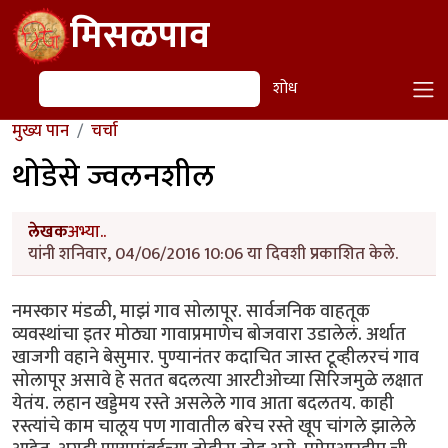
Skip to main content
मिसळपाव
शोध
शोध
मुख्य पान
चर्चा
थोडेसे ज्वलनशील
लेखक
अभ्या..
यांनी शनिवार, 04/06/2016 10:06 या दिवशी प्रकाशित केले.
नमस्कार मंडळी, माझं गाव सोलापूर. सार्वजनिक वाहतूक
व्यवस्थांचा इतर मोठ्या गावाप्रमाणेच बोजवारा उडालेलं. अर्थात
खाजगी वहाने बेसुमार. पुण्यानंतर कदाचित जास्त टूव्हीलरचं गाव
सोलापूर असावे हे सतत बदलत्या आरटीओच्या सिरिजमुळे लक्षात
येतंय. लहान खड्डेमय रस्ते असलेले गाव आता बदलतय. काही
रस्त्यांचे काम चालूय पण गावातील बरेच रस्ते खूप चांगले झालेले