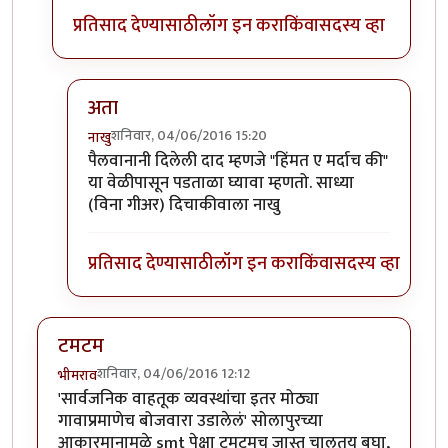
प्रतिसाद देण्यासाठी
लॉग इन करा
किंवा
सदस्य व्हा
अता
शनिवार, 04/06/2016 15:20
नाखु
In reply to
शेलसाठी +1234567890
by
तुषार काळभोर
पैलवानानी दिलेली दाद म्हणजे "हिंमत ए मर्दाच की"
या वेळीपासून पडताळा घ्यावा म्हणतो. साध्या
(विना गीअर) दिचाकीवाला नाखु
प्रतिसाद देण्यासाठी
लॉग इन करा
किंवा
सदस्य व्हा
टमटम
शनिवार, 04/06/2016 12:12
भीमराव
'सार्वजनिक वाहतूक व्यवस्थांचा इतर मोठ्या
गावाप्रमाणेच बोजवारा उडालेलं' सोलापुरच्या
आकारमानामुळे smt पेक्षा टमटमच जास्त चालतय बघा,