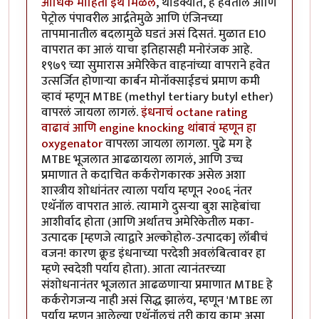
आधिक माहिती इथे मिळेल
, थोडक्यात, हे हवेतील आणि
पेट्रोल पंपावरील आर्द्रतेमुळे आणि एंजिनच्या
तापमानातील बदलामुळे घडतं असं दिसतं. मुळात E10
वापरात का आलं याचा इतिहासही मनोरंजक आहे.
१९७९ च्या सुमारास अमेरिकेत वाहनांच्या वापराने हवेत
उत्सर्जित होणार्‍या कार्बन मोनॉक्साईडचं प्रमाण कमी
व्हावं म्हणून MTBE (methyl tertiary butyl ether)
वापरलं जायला लागलं.
इंधनाचं octane rating
वाढावं आणि engine knocking थांबावं म्हणून हा
oxygenator
वापरला जायला लागला. पुढे मग हे
MTBE भूजलात आढळायला लागलं, आणि उच्च
प्रमाणात ते कदाचित कर्करोगकारक असेल अशा
शास्त्रीय शोधांनंतर त्याला पर्याय म्हणून २००६ नंतर
एथॅनॉल वापरात आलं. त्यामागे दुसर्‍या बुश साहेबांचा
आशीर्वाद होता (आणि अर्थातच अमेरिकेतील मका-
उत्पादक [म्हणजे त्याद्वारे अल्कोहोल-उत्पादक] लॉबीचं
वजन! कारण क्रूड इंधनाच्या परदेशी अवलंबित्वावर हा
म्हणे स्वदेशी पर्याय होता). आता त्यानंतरच्या
संशोधनानंतर भूजलात आढळणार्‍या प्रमाणात MTBE हे
कर्करोगजन्य नाही असं सिद्ध झालंय, म्हणून 'MTBE ला
पर्याय म्हणून आलेल्या एथॅनॉलचं तरी काय काम' असा