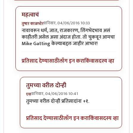
महत्वाचं
शनिवार, 04/06/2016 10:33
तुषार काळभोर
In reply to
अभ्यादादा
by
तुषार काळभोर
नावावरून धर्म, जात, राजकारण, लिंगभेदभाव असं
काहीतरी असेल असा अंदाज होता. तो चुकवून आमचा
Mike Gatting केल्याबद्दल जाहीर आभार!
प्रतिसाद देण्यासाठी
लॉग इन करा
किंवा
सदस्य व्हा
तुमच्या वरील दोन्ही
शनिवार, 04/06/2016 10:41
एस
In reply to
महत्वाचं
by
तुषार काळभोर
तुमच्या वरील दोन्ही प्रतिसादांना +१.
प्रतिसाद देण्यासाठी
लॉग इन करा
किंवा
सदस्य व्हा