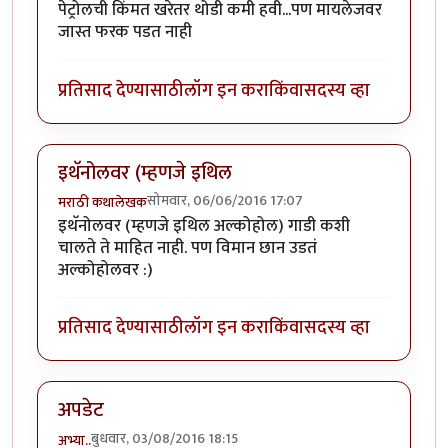
पेट्रोलची किंमत खरेतर थोडी कमी हवी...पण मायलेजवर
जास्त फरक पडत नाही
प्रतिसाद देण्यासाठी
लॉग इन करा
किंवा
सदस्य व्हा
इथॅनोलवर (म्हणजे इथिल
सोमवार, 06/06/2016 17:07
मराठी कथालेखक
इथॅनोलवर (म्हणजे इथिल अल्कोहोल) गाडी कशी
चालते ते माहित नाही. पण विमान छान उडतं
अल्कोहोलवर :)
प्रतिसाद देण्यासाठी
लॉग इन करा
किंवा
सदस्य व्हा
अपडेट
बुधवार, 03/08/2016 18:15
अभ्या..