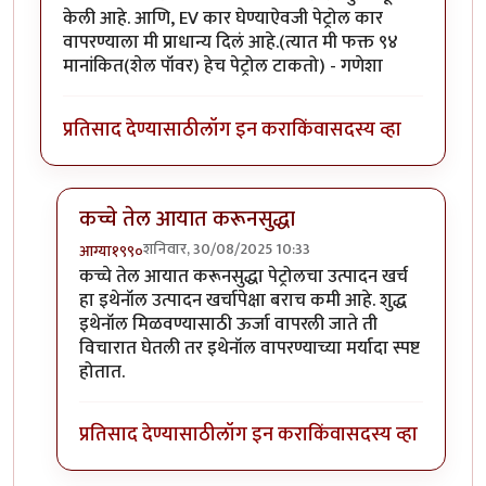
केली आहे. आणि, EV कार घेण्याऐवजी पेट्रोल कार
वापरण्याला मी प्राधान्य दिलं आहे.(त्यात मी फक्त ९४
मानांकित(शेल पॉवर) हेच पेट्रोल टाकतो) - गणेशा
प्रतिसाद देण्यासाठी
लॉग इन करा
किंवा
सदस्य व्हा
कच्चे तेल आयात करूनसुद्धा
शनिवार, 30/08/2025 10:33
आग्या१९९०
In reply to
इथेनॉल मिसळण्याचं प्रमाण
by
गणेशा
कच्चे तेल आयात करूनसुद्धा पेट्रोलचा उत्पादन खर्च
हा इथेनॉल उत्पादन खर्चापेक्षा बराच कमी आहे. शुद्ध
इथेनॉल मिळवण्यासाठी ऊर्जा वापरली जाते ती
विचारात घेतली तर इथेनॉल वापरण्याच्या मर्यादा स्पष्ट
होतात.
प्रतिसाद देण्यासाठी
लॉग इन करा
किंवा
सदस्य व्हा