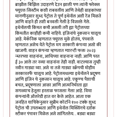
ब्राझील बिझिल उदाहरणे देउन झाली पण त्यांनी फ्लेक्स
फ्युएल सिस्टीम कशी राबवलीय आणि तेथेही ग्राहकांच्या
मागणीनुसार शुध्द पेट्रोल ते पूर्ण इथेनॉल अशी रेंज मिळते
आणि वाहने ही तशी बनवली गेली हे विसरले गेले.
इथेनॉलची किंमत कमी असली तरी ह्या पेट्रोलच्या
किंमतीत काहीही कमी नाहिये. इंजिनांचे नुकसान चालूच
आहे. मेकॅनिक म्हणतात फ्युएल मुळे होतंय, पंपवाले
म्हणतात असेच येते पेट्रोल मग सरकारी कंपन्या असो की
खाजगी. वाहन कंपन्या म्हणतात ग्यारन्टी फक्त २०२३
न्म्तरच्या वाहनांना, आधिच्या वाहनाना नाही. आणि परत
ई ३० आले तर नव्या वाहनांना तेही नाही. वाटल्यास तुम्ही
नवीन गाड्या घ्या. असे ना तसे गाड्या स्क्रॅपची मोहीम
सरकारतर्फे चालूच आहे. पेट्रोलमधल्या इथेनॉलने प्रदूषण
आणि इंजिन चे नुकसान चालूच आहे. एकूण्च पैशाची
बचत, प्रदूषणाला आळा आणि आत्मनिर्भरता ह्या
सगळ्याच हेतूला हरताळ फासला गेला आहे. विमा
कंपन्यांनी ऑलरेडी हात वर केले आहेत. आता एक
जनहित याचिकेनुसार सुप्रीम कोर्टाने १०० टक्के शुध्द
पेट्रोल ची उपलब्धता आणि इथेनॉल मिक्सिंगचे दर्शक
स्टीकर पंपावर मिळेल असे सांगितलेय. . बड्या बड्या