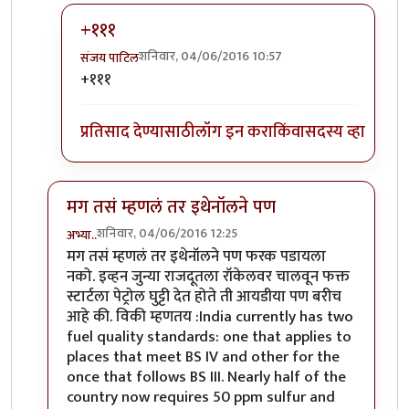
+१११
शनिवार, 04/06/2016 10:57
संजय पाटिल
In reply to
महत्वाचं
by
तुषार काळभोर
+१११
प्रतिसाद देण्यासाठी
लॉग इन करा
किंवा
सदस्य व्हा
मग तसं म्हणलं तर इथेनॉलने पण
शनिवार, 04/06/2016 12:25
अभ्या..
In reply to
अभ्यादादा
by
तुषार काळभोर
मग तसं म्हणलं तर इथेनॉलने पण फरक पडायला
नको. इव्हन जुन्या राजदूतला रॉकेलवर चालवून फक्त
स्टार्टला पेट्रोल घुट्टी देत होते ती आयडीया पण बरीच
आहे की. विकी म्हणतय :India currently has two
fuel quality standards: one that applies to
places that meet BS IV and other for the
once that follows BS III. Nearly half of the
country now requires 50 ppm sulfur and