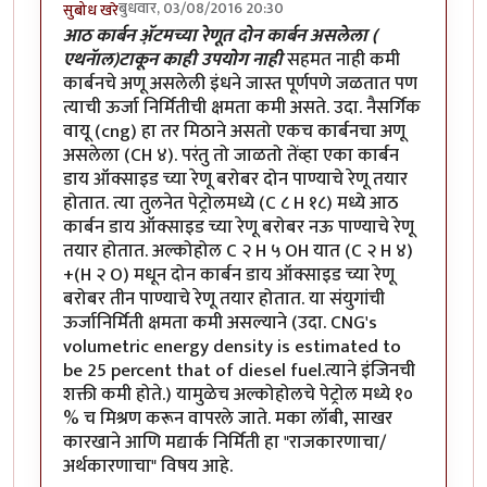
बुधवार, 03/08/2016 20:30
सुबोध खरे
आठ कार्बन अ़ॅटमच्या रेणूत दोन कार्बन असलेला (
एथनॅाल)टाकून काही उपयोग नाही
सहमत नाही कमी
कार्बनचे अणू असलेली इंधने जास्त पूर्णपणे जळतात पण
त्याची ऊर्जा निर्मितीची क्षमता कमी असते. उदा. नैसर्गिक
वायू (cng) हा तर मिठाने असतो एकच कार्बनचा अणू
असलेला (CH ४). परंतु तो जाळतो तेंव्हा एका कार्बन
डाय ऑक्साइड च्या रेणू बरोबर दोन पाण्याचे रेणू तयार
होतात. त्या तुलनेत पेट्रोलमध्ये (C ८ H १८) मध्ये आठ
कार्बन डाय ऑक्साइड च्या रेणू बरोबर नऊ पाण्याचे रेणू
तयार होतात. अल्कोहोल C २ H ५ OH यात (C २ H ४)
+(H २ O) मधून दोन कार्बन डाय ऑक्साइड च्या रेणू
बरोबर तीन पाण्याचे रेणू तयार होतात. या संयुगांची
ऊर्जानिर्मिती क्षमता कमी असल्याने (उदा. CNG's
volumetric energy density is estimated to
be 25 percent that of diesel fuel.त्याने इंजिनची
शक्ती कमी होते.) यामुळेच अल्कोहोलचे पेट्रोल मध्ये १०
% च मिश्रण करून वापरले जाते. मका लॉबी, साखर
कारखाने आणि मद्यार्क निर्मिती हा "राजकारणाचा/
अर्थकारणाचा" विषय आहे.