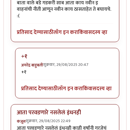
बाता वाले बडे गडकरी साब आता काय नवीन इ
वाहनांची नीती आणून नवीन काय ठासताहेत ते बघायचे.
:(
प्रतिसाद देण्यासाठी
लॉग इन करा
किंवा
सदस्य व्हा
+१
शुक्रवार, 29/08/2025 20:47
अमरेंद्र बाहुबली
In reply to
वा.
by
अभ्या..
+१
प्रतिसाद देण्यासाठी
लॉग इन करा
किंवा
सदस्य व्हा
आता परवडणारे नसलेलं इंधनही
शुक्रवार, 29/08/2025 22:49
कंजूस
आता परवडणारे नसलेलं इंधनही काही वर्षांनी गरजेचं