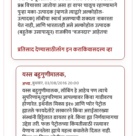
प्रश्न विचारला जातोय! असा हा वापर चालूच रहाण्यामागे
पुन्हा मका-उत्पादक [म्हणजे त्याद्वारे अल्कोहोल-
उत्पादक] लॉबीचा स्वार्थ असण्याची शक्यता नाकारता
येत नाही, आणि भारतातही असे अल्कोहोल उत्पादक
(बहुतेक उसापासून) राजकीय "वजनदार" आहेतच!
प्रतिसाद देण्यासाठी
लॉग इन करा
किंवा
सदस्य व्हा
यस्स बहुगुणीमालक,
बुधवार, 03/08/2016 20:00
अभ्या..
In reply to
चांगला धागा
by
बहुगुणी
यस्स बहुगुणीमालक, लॉबिंग हे आहेच पण त्याचे
सुपरिणाम्/दुश्परिणाम आपल्यावर किंवा गाडीवरच
होणारेत. इथेनॉल मिक्स इ१० आणि प्योर पेट्रोल
ह्यातले फायदेतोटे सरकारने किंवा अराईसारख्या
संस्थांनी डिट्टेलात द्यायला हवे. किंवा ह्या निर्णयामागचा
उद्देश तरी. फक्त पेट्रोलच्या किंमतीसाठी रस्त्यावर
येणार्‍य जनतेला ह्याचे महत्त्व कळलेले दिसत नाही.