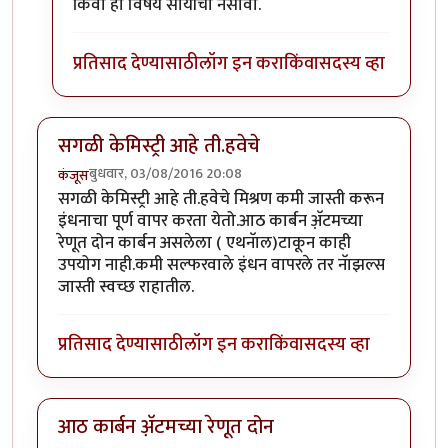
किंवा हा विषय सोयीचा नसावा.
प्रतिसाद देण्यासाठी
लॉग इन करा
किंवा
सदस्य व्हा
सगळी केमिस्ट्री आहे ती.हवेचे
बुधवार, 03/08/2016 20:08
कंजूस
सगळी केमिस्ट्री आहे ती.हवेचे मिश्रण कमी जास्ती करून
इंधनाचा पूर्ण वापर करता येतो.आठ कार्बन अ़ॅटमच्या
रेणूत दोन कार्बन असलेला ( एथनॅाल)टाकून काही
उपयोग नाही.कमी सल्फरवाले इंधन वापरले तर नॅाझल्स
जास्ती स्वच्छ राहातील.
प्रतिसाद देण्यासाठी
लॉग इन करा
किंवा
सदस्य व्हा
आठ कार्बन अ़ॅटमच्या रेणूत दोन