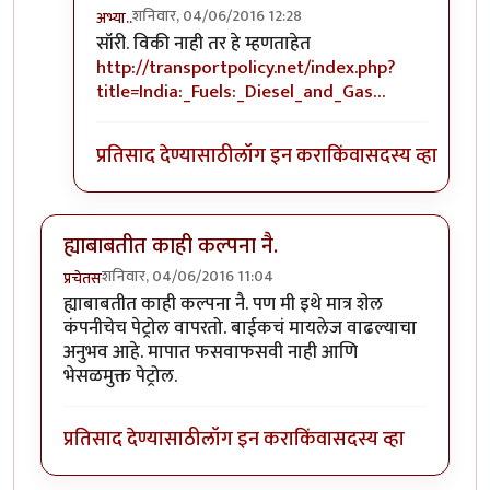
शनिवार, 04/06/2016 12:28
अभ्या..
In reply to
मग तसं म्हणलं तर इथेनॉलने पण
by
अभ्या..
सॉरी. विकी नाही तर हे म्हणताहेत
http://transportpolicy.net/index.php?
title=India:_Fuels:_Diesel_and_Gas…
प्रतिसाद देण्यासाठी
लॉग इन करा
किंवा
सदस्य व्हा
ह्याबाबतीत काही कल्पना नै.
शनिवार, 04/06/2016 11:04
प्रचेतस
ह्याबाबतीत काही कल्पना नै. पण मी इथे मात्र शेल
कंपनीचेच पेट्रोल वापरतो. बाईकचं मायलेज वाढल्याचा
अनुभव आहे. मापात फसवाफसवी नाही आणि
भेसळमुक्त पेट्रोल.
प्रतिसाद देण्यासाठी
लॉग इन करा
किंवा
सदस्य व्हा