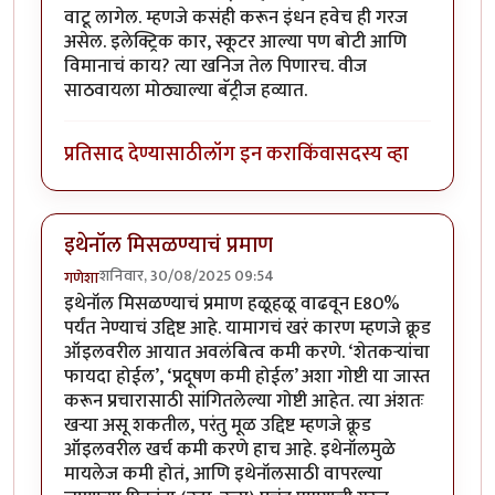
वाटू लागेल. म्हणजे कसंही करून इंधन हवेच ही गरज
असेल. इलेक्ट्रिक कार, स्कूटर आल्या पण बोटी आणि
विमानाचं काय? त्या खनिज तेल पिणारच. वीज
साठवायला मोठ्याल्या बॅट्रीज हव्यात.
प्रतिसाद देण्यासाठी
लॉग इन करा
किंवा
सदस्य व्हा
इथेनॉल मिसळण्याचं प्रमाण
शनिवार, 30/08/2025 09:54
गणेशा
इथेनॉल मिसळण्याचं प्रमाण हळूहळू वाढवून E80%
पर्यंत नेण्याचं उद्दिष्ट आहे. यामागचं खरं कारण म्हणजे क्रूड
ऑइलवरील आयात अवलंबित्व कमी करणे. ‘शेतकऱ्यांचा
फायदा होईल’, ‘प्रदूषण कमी होईल’ अशा गोष्टी या जास्त
करून प्रचारासाठी सांगितलेल्या गोष्टी आहेत. त्या अंशतः
खऱ्या असू शकतील, परंतु मूळ उद्दिष्ट म्हणजे क्रूड
ऑइलवरील खर्च कमी करणे हाच आहे. इथेनॉलमुळे
मायलेज कमी होतं, आणि इथेनॉलसाठी वापरल्या