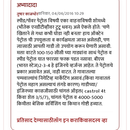
अभ्यादादा
शनिवार, 04/06/2016 10:29
तुषार काळभोर
स्पीड/पॉवर पेट्रोल विषयी एका वाहनाविषयी शोमध्ये
(भौतेक एनडीटीव्हीवर टुटू धवन) असे ऐकले होते: 'चणे
खिलाने से गधा कभी घोडा नही बनता' हाय ऑक्टेन
पेट्रोल ची उपयुक्तता व कार्यक्षमता जास्त असेलही, पण
त्यासाठी आपली गाडी तो उपयोग करून घेणारी असावी.
मला वाटते 100-150 सीसी च्या गाड्यांना साधं पेट्रोल व
स्पीड पेट्रोल यात फारसा फरक पडत नसावा. बीएस
(भारत स्टेज)2-3-4 हे इंजिनचे व्हर्जन्स आहेत. ते पेट्रोलचे
प्रकार असावेत असं, नाही वाटत. ते गावातल्या
पम्पवाल्यांचं निगेटिव्ह मार्केटिंग असावं.(किंवा गावातलं
पेट्रोल महाग असल्याचं लंगडे कारण) गाडीच्या/
इंजिनच्या काळजीसाठी चांगलं ऑइल( castrol 4t
किंवा शेल 3/5/7), चांगलं पेट्रोल व 4000-5000
किमीला बेसिक सर्विसिंग या किमान गोष्टी हव्यात.
प्रतिसाद देण्यासाठी
लॉग इन करा
किंवा
सदस्य व्हा