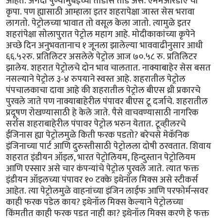
आहेत. अगदी पुण्यामुंबईच्या तोडीस तोड असे. एमेमआरडीए ची
कृपा. पण ह्यासाठी आम्हाला इतर शहरापेक्षा जास्त सेस भरावा
लागतो. पेट्रोलच्या भावात तो वसूल केला जातो. त्यामुळे इतर
शहरांपेक्षा सोलापुरात पेट्रोल महाग आहे. मोदीकाकांच्या कृपेने
अच्छे दिन अनुभवतानाच १ जूनला झालेल्या भाववाढीनुसार आधी
६६.५२रु. प्रतिलिटर असलेले पेट्रोल आज ७०.५८ रु. प्रतिलिटर
झालेय. शहरात पेट्रोलचे दोन भाव चालतात. नाक्याबाहेर सेस बसत
नसल्याने पेट्रोल ३-४ रुपयाने स्वस्त आहे. शहरातील पेट्रोल
पंपचालकाचा दावा आहे की शहरातील पेट्रोल बीएस थ्री प्रकारचे
पुरवले जाते पण नाक्याबाहेरील पंपावर बीएस टू दर्जाचे. शहरातील
प्रदूषण रोखण्यासाठी हे केले जाते. पैसे वाचवण्यासाठी नागरिक
सर्रास शहराबाहेरील पंपावर पेट्रोल भरुन येतात. टूव्हीलरचे
ईंजिनास ह्या पेट्रोलमुळे किती फरक पडतो? बरेचसे मेकॅनिक
इंजिनाच्या पार्ट आणि दुरुस्तीसाठी पेट्रोलला दोषी ठरवतात. शिवाय
शहरात इंडीयन ऑइल, भारत पेट्रोलियम, हिन्दुस्तान पेट्रोलियम
आणि एस्सार असे चार कंपन्यांचे पेट्रोल पुरवले जाते. त्यात फक्त
इंडीयन ऑइलच्या पंपावर १० टक्के इथेनॉल मिक्स असे स्टीकर्स
आहेत. त्या पेट्रोलमुळे वाहनांच्या इंजिन लाईफ आणि परफोर्मन्सवर
काही फरक पडेल काय? इथेनॉल मिक्स केल्याने पेट्रोलच्या
किंमतीत काही फरक पडत नाही का? इथेनॉल मिक्स करणे हे फक्त