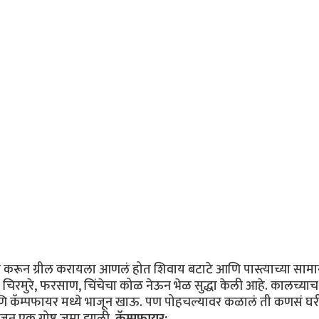
िनेट करून ग्रील करायला आणलं होत शिवाय बटाटे आणि पास्त्याच्या साम
च चिरमुरे, फरसाण, चिंचेचा कोळ नेऊन भेळ सुद्धा केली आहे. कालच्याच 
आणि कॅम्पफायर मध्ये भाजून खाऊ. पण पोहचल्यावर कळालं ती कणसं घ
अजून एक गोष्ट जमा झाली.
कॅम्पफायर: