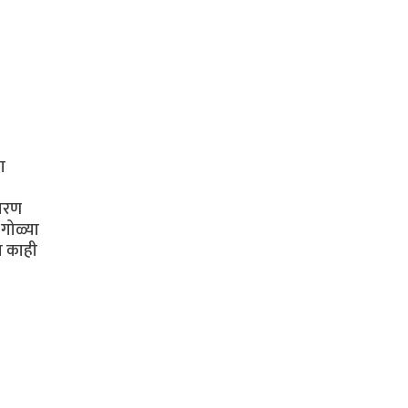
ा
कारण
 गोळ्या
त काही