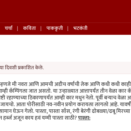
चर्चा
कविता
पाककृती
भटकंती
या दिवशी प्रकाशित केले.
ही म्हणजे मी नवरा आणि आमची अडीच वर्षाची लेक आणि कधी कधी काही
म्ही कॅम्पिंगला जात असतो. या उन्हाळ्यात आत्तापर्यंत तीन वेळा कार कॅम
ष्टी रहाण्याच्या ठिकाणापर्यंत आम्ही कार मधुन नेतो. पूर्वी बर्‍याच वेळ
 जायचो. आता पोरीसाठी नव-नवीन प्रयोग करायला लागलो आहे. यावर्ष
न घेऊन गेलो. पास्ता, पास्ता सॉस, रंगी बेरंगी ढोबळ्या/ढबू मिरच्या (
र्ब्ज अजून काय हवं यम्मी पास्ता साठी?
पास्ता: