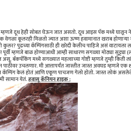
्हणजे दूध हेही सोबत घेऊन जात असतो. दूध आइस पॅक मध्ये घालून न
एक वेगळा कूलरही मिळतो ज्यात अशा ऊष्ण हवामानात खराब होणार्‍या गो
तो कुलर? पुढच्या कॅम्पिंगसाठी ही खरेदी केलीच पाहिजे असं वाटायला 
ल! पूर्वी म्हणजे बाळ होण्याआधी आम्ही साधारण सगळ्या मोठ्या सुट्ट्या (
. बॅकपॅकिंग मध्ये सगळ्यात महत्वाच्या गोष्टी म्हणजे तुम्ही किती ला
पाठीवर उचलणार. मी आत्तापर्यंत जास्तीत जास्त अवघड म्हणजे एक 
दिवस कॅम्पिंग केलं होतं आणि एकूण पाचजण गेलो होतो. जास्त लोकं असले
मी सामान येतं.
हवासू कॅनियन हाइक :