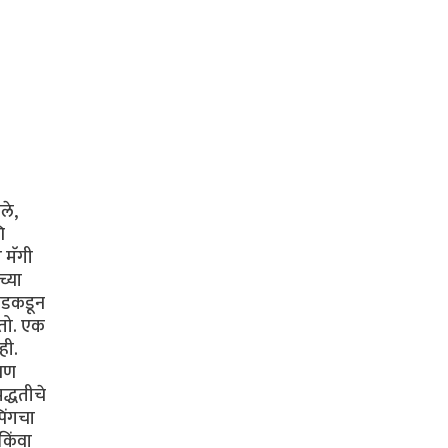
ले,
ि
 मॅगी
च्या
 कडकडून
ोतो. एक
ही.
ेवण
द्धतीचे
पिंगचा
किंवा