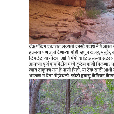
बॅक पॅकिंग प्रकारात शक्यतो कोरडे पदार्थ नेणे जास
हलक्या पण उर्जा देणार्‍या गोष्टी म्हणून खजूर, मनुके
लिमलेटच्या गोळ्या आणि मँगो बाईट असल्या सटर फ़टर
आमच्या पूर्ण पायपिटीत मध्ये कुठेच पाणी मिळणार नव्
त्यात टाकूनच मग ते पाणी पितो. या ट्रेक साठी आधी 
अडचण न येता पोहोचलो.
फोटो हवासू कॅनियन कॅम्प