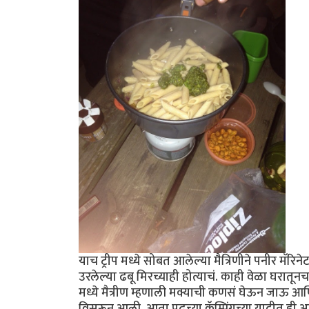
याच ट्रीप मध्ये सोबत आलेल्या मैत्रिणीने पनीर मॅर
उरलेल्या ढबू मिरच्याही होत्याचं. काही वेळा घरातून
मध्ये मैत्रीण म्हणाली मक्याची कणसं घेऊन जाऊ 
विसरून आली. आता पुढच्या कॅम्पिंगच्या यादीत ही 