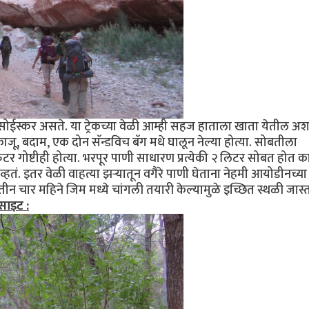
्त सोईस्कर असते. या ट्रेकच्या वेळी आम्ही सहज हाताला खाता येतील अश
, काजू, बदाम, एक दोन सॅन्डविच बॅग मधे घालून नेल्या होत्या. सोबतीला
 गोष्टीही होत्या. भरपूर पाणी साधारण प्रत्येकी २ लिटर सोबत होत 
हतं. इतर वेळी वाहत्या झर्‍यातून वगैरे पाणी घेताना नेहमी आयोडीनच्या
तीन चार महिने जिम मध्ये चांगली तयारी केल्यामुळे इच्छित स्थळी जास्
साइट :