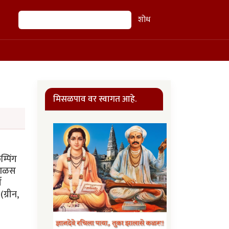
शोध
शोध
मिसळपाव वर स्वागत आहे.
्पिंग
ा आळस
ी
ग्रीन,