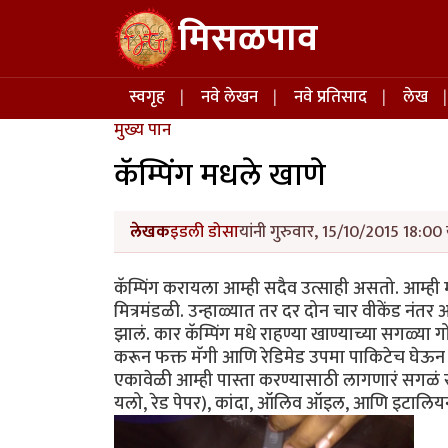
Skip to main content
मिसळपाव
Main navigation
स्वगृह
नवे लेखन
नवे प्रतिसाद
लेख
मुख्य पान
कॅम्पिंग मधले खाणे
लेखक
इडली डोसा
यांनी गुरुवार, 15/10/2015 18:00 
कॅम्पिंग करायला आम्ही सदैव उत्साही असतो. आम्
मित्रमंडळी. उन्हाळ्यात तर दर दोन चार वीकेंड नंतर आ
झालं. कार कॅम्पिंग मधे राहण्या खाण्याच्या सगळ्या गो
करून फक्त मॅगी आणि रेडिमेड उपमा पाकिटेच घेऊन
एकावेळी आम्ही पास्ता करण्यासाठी लागणारं सगळं सामा
यलो, रेड पेपर), कांदा, ऑलिव ऑइल, आणि इटालियन ह