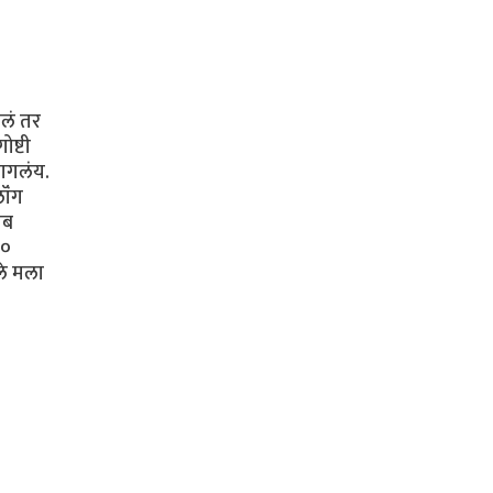
ेलं तर
ष्टी
लागलंय.
लॉंग
ंब
१०
ले मला