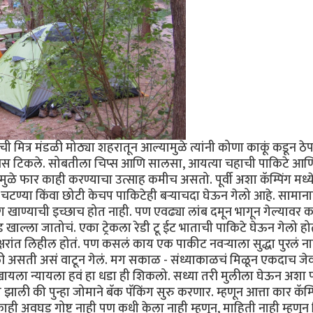
ी मित्र मंडळी मोठ्या शहरातून आल्यामुळे त्यांनी कोणा काकूं कडून ठेप
दिवस टिकले. सोबतीला चिप्स आणि सालसा, आयत्या चहाची पाकिटे आण
ामुळे फार काही करण्याचा उत्साह कमीच असतो. पूर्वी अशा कॅम्पिंग मध्ये
आणि चटण्या किंवा छोटी केचप पाकिटेही बर्‍याचदा घेऊन गेलो आहे. सामाना
 खाण्याची इच्छाच होत नाही. पण एवढ्या लांब दमून भागून गेल्यावर
खाल्ला जातोचं. एका ट्रेकला रेडी टू ईट भाताची पाकिटे घेऊन गेलो ह
ांत लिहील होतं. पण कसलं काय एक पाकीट नवर्‍याला सुद्धा पुरलं ना
केली असती असं वाटून गेलं. मग सकाळ - संध्याकाळचं मिळून एकदाच ज
च खायला न्यायला हवं हा धडा ही शिकलो. सध्या तरी मुलीला घेऊन अशा प
ली की पुन्हा जोमाने बॅक पॅकिंग सुरु करणार. म्हणून आत्ता कार कॅम्
काही अवघड गोष्ट नाही पण कधी केला नाही म्हणून, माहिती नाही म्हणून 