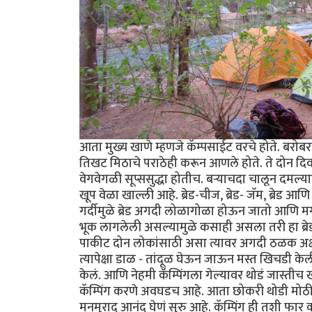
आता मुख्य खाणे म्हणजे कॅम्पसाईट वरचे होते. बरोबरच
तिखट मिठाचे पराठेही करून आणले होते. ते दोन 
वेगवेगळी सूप्ससुद्धा होतीच. बर्‍याचदा चालून दमल्य
खूप वेळा खाल्ली आहे. ब्रेड-चीज, ब्रेड- जॅम, ब्रेड 
गर्दीमुळे ब्रेड अगदी लोळागोळा होऊन जातो आणि मग
भूक लागलेली असल्यामुळे कसाही असला तरी हा ब्रेड 
पाकीट दोन लोकांसाठी असा त्यावर अगदी ठळक अक्षर
त्यापेक्षा डाळ - तांदूळ घेऊन जाऊन मस्त खिचडी 
केलं. आणि नेहमी कॅंम्पिंगला गेल्यावर थोडं जास्ती
कॅम्पिंग करणे अवघडच आहे. आता छोकरी थोडी मोठी झा
मनमुराद आनंद घेणं सुरु आहे. कॅम्पिंग ही तशी फार 