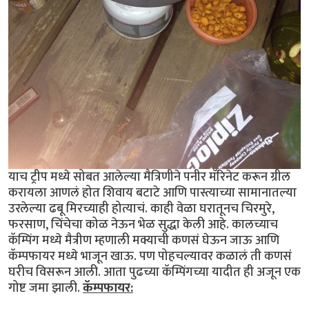
याच ट्रीप मध्ये सोबत आलेल्या मैत्रिणीने पनीर मॅरिनेट करून ग्रील
करायला आणलं होत शिवाय बटाटे आणि पास्त्याच्या सामानातल्या
उरलेल्या ढबू मिरच्याही होत्याचं. काही वेळा घरातूनच चिरमुरे,
फरसाण, चिंचेचा कोळ नेऊन भेळ सुद्धा केली आहे. कालच्याच
कॅम्पिंग मध्ये मैत्रीण म्हणाली मक्याची कणसं घेऊन जाऊ आणि
कॅम्पफायर मध्ये भाजून खाऊ. पण पोहचल्यावर कळालं ती कणसं
घरीच विसरून आली. आता पुढच्या कॅम्पिंगच्या यादीत ही अजून एक
गोष्ट जमा झाली.
कॅम्पफायर: