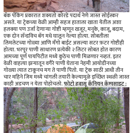
बॅक पॅकिंग प्रकारात शक्यतो कोरडे पदार्थ नेणे जास्त सोईस्कर
असते. या ट्रेकच्या वेळी आम्ही सहज हाताला खाता येतील अशा
हलक्या पण उर्जा देणार्‍या गोष्टी म्हणून खजूर, मनुके, काजू, बदाम,
एक दोन सॅन्डविच बॅग मधे घालून नेल्या होत्या. सोबतीला
लिमलेटच्या गोळ्या आणि मँगो बाईट असल्या सटर फ़टर गोष्टीही
होत्या. भरपूर पाणी साधारण प्रत्येकी २ लिटर सोबत होत कारण
आमच्या पूर्ण पायपिटीत मध्ये कुठेच पाणी मिळणार नव्हतं. इतर
वेळी वाहत्या झर्‍यातून वगैरे पाणी घेताना नेहमी आयोडीनच्या
गोळ्या त्यात टाकूनच मग ते पाणी पितो. या ट्रेक साठी आधी तीन
चार महिने जिम मध्ये चांगली तयारी केल्यामुळे इच्छित स्थळी जास्त
काही अडचण न येता पोहोचलो.
फोटो हवासू कॅनियन कॅम्पसाइट :