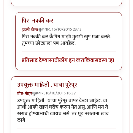
पिरा नक्की कर
शुक्रवार, 16/10/2015 23:13
इडली डोसा
In reply to
अशा काही गोष्टी मिळतात हे
by
पिलीयन रायडर
पिरा नक्की कर कँपिंग माझी मुलगी खुप मजा करते.
तुमच्या छोट्याला पण आवडेल.
प्रतिसाद देण्यासाठी
लॉग इन करा
किंवा
सदस्य व्हा
उपयुक्त माहिती . याचा पुरेपूर
शुक्रवार, 16/10/2015 16:37
प्रीत-मोहर
उपयुक्त माहिती . याचा पुरेपूर वापर केला जाईल. या
आधी आम्ही खाणं घरीच करुन नेत असु. आणि मग ते
खराब होण्याआधी खायच असे. तर मूड नसताना खाव
लागे