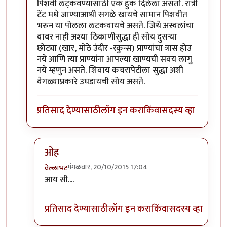
पिशवी लट्कवण्यासाठी एक हुक दिलेला असतो. रात्री
टेंट मधे जाण्याआधी सगळे खायचे सामान पिशवीत
भरुन या पोलला लटकवायचे असते. जिथे अस्वलांचा
वावर नाही अश्या ठिकाणीसुद्धा ही सोय दुसर्‍या
छोट्या (खार, मोठे उंदीर -रकुन्स) प्राण्यांचा त्रास होउ
नये आणि त्या प्राण्यांना आपल्या खाण्यची सवय लागु
नये म्हणुन असते. शिवाय कचरापेटीला सुद्धा अशी
वेगळ्याप्रकारे उघडायची सोय असते.
प्रतिसाद देण्यासाठी
लॉग इन करा
किंवा
सदस्य व्हा
ओह
मंगळवार, 20/10/2015 17:04
वेल्लाभट
In reply to
काही ठिकाणी
by
इडली डोसा
आय सी....
प्रतिसाद देण्यासाठी
लॉग इन करा
किंवा
सदस्य व्हा