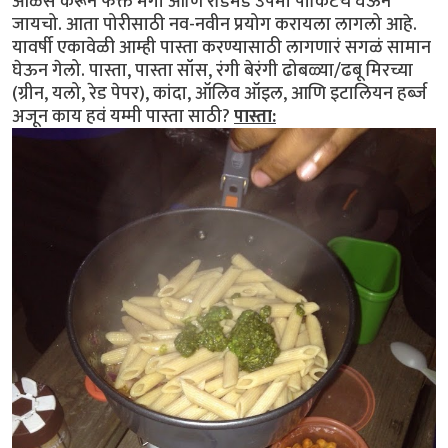
आळस करून फक्त मॅगी आणि रेडिमेड उपमा पाकिटेच घेऊन
जायचो. आता पोरीसाठी नव-नवीन प्रयोग करायला लागलो आहे.
यावर्षी एकावेळी आम्ही पास्ता करण्यासाठी लागणारं सगळं सामान
घेऊन गेलो. पास्ता, पास्ता सॉस, रंगी बेरंगी ढोबळ्या/ढबू मिरच्या
(ग्रीन, यलो, रेड पेपर), कांदा, ऑलिव ऑइल, आणि इटालियन हर्ब्ज
अजून काय हवं यम्मी पास्ता साठी?
पास्ता: