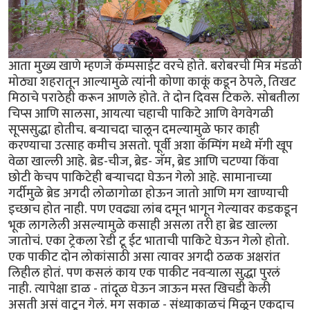
आता मुख्य खाणे म्हणजे कॅम्पसाईट वरचे होते. बरोबरची मित्र मंडळी
मोठ्या शहरातून आल्यामुळे त्यांनी कोणा काकूं कडून ठेपले, तिखट
मिठाचे पराठेही करून आणले होते. ते दोन दिवस टिकले. सोबतीला
चिप्स आणि सालसा, आयत्या चहाची पाकिटे आणि वेगवेगळी
सूप्ससुद्धा होतीच. बर्‍याचदा चालून दमल्यामुळे फार काही
करण्याचा उत्साह कमीच असतो. पूर्वी अशा कॅम्पिंग मध्ये मॅगी खूप
वेळा खाल्ली आहे. ब्रेड-चीज, ब्रेड- जॅम, ब्रेड आणि चटण्या किंवा
छोटी केचप पाकिटेही बर्‍याचदा घेऊन गेलो आहे. सामानाच्या
गर्दीमुळे ब्रेड अगदी लोळागोळा होऊन जातो आणि मग खाण्याची
इच्छाच होत नाही. पण एवढ्या लांब दमून भागून गेल्यावर कडकडून
भूक लागलेली असल्यामुळे कसाही असला तरी हा ब्रेड खाल्ला
जातोचं. एका ट्रेकला रेडी टू ईट भाताची पाकिटे घेऊन गेलो होतो.
एक पाकीट दोन लोकांसाठी असा त्यावर अगदी ठळक अक्षरांत
लिहील होतं. पण कसलं काय एक पाकीट नवर्‍याला सुद्धा पुरलं
नाही. त्यापेक्षा डाळ - तांदूळ घेऊन जाऊन मस्त खिचडी केली
असती असं वाटून गेलं. मग सकाळ - संध्याकाळचं मिळून एकदाच