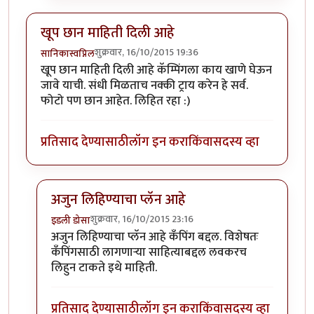
खूप छान माहिती दिली आहे
शुक्रवार, 16/10/2015 19:36
सानिकास्वप्निल
खूप छान माहिती दिली आहे कॅम्पिंगला काय खाणे घेऊन
जावे याची. संधी मिळताच नक्की ट्राय करेन हे सर्व.
फोटो पण छान आहेत. लिहित रहा :)
प्रतिसाद देण्यासाठी
लॉग इन करा
किंवा
सदस्य व्हा
अजुन लिहिण्याचा प्लॅन आहे
शुक्रवार, 16/10/2015 23:16
इडली डोसा
In reply to
खूप छान माहिती दिली आहे
by
सानिकास्वप्निल
अजुन लिहिण्याचा प्लॅन आहे कँपिंग बद्दल. विशेषतः
कँपिंगसाठी लागणार्‍या साहित्याबद्दल लवकरच
लिहुन टाकते इथे माहिती.
प्रतिसाद देण्यासाठी
लॉग इन करा
किंवा
सदस्य व्हा