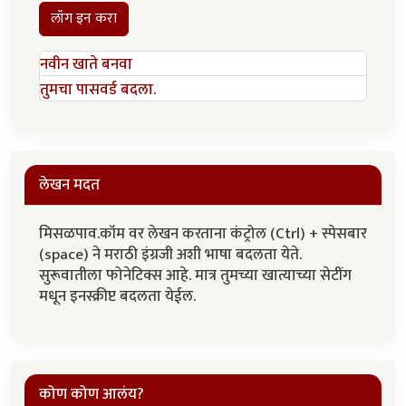
लॉग इन करा
नवीन खाते बनवा
तुमचा पासवर्ड बदला.
लेखन मदत
मिसळपाव.कॉम वर लेखन करताना कंट्रोल (Ctrl) + स्पेसबार
(space) ने मराठी इंग्रजी अशी भाषा बदलता येते.
सुरूवातीला फोनेटिक्स आहे. मात्र तुमच्या खात्याच्या सेटींग
मधून इनस्क्रीप्ट बदलता येईल.
कोण कोण आलंय?