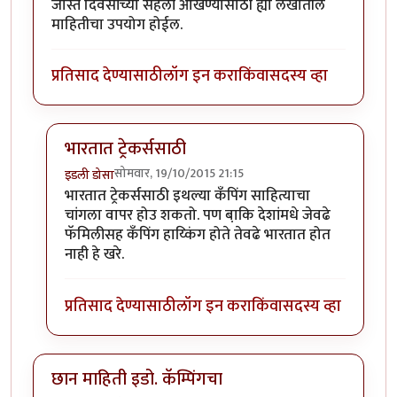
जास्त दिवसांच्या सहली आखण्यासाठी ह्या लेखातील
माहितीचा उपयोग होईल.
प्रतिसाद देण्यासाठी
लॉग इन करा
किंवा
सदस्य व्हा
भारतात ट्रेकर्ससाठी
सोमवार, 19/10/2015 21:15
इडली डोसा
In reply to
मस्त माहिती. अमेरिकादी देशांत
by
एस
भारतात ट्रेकर्ससाठी इथल्या कँपिंग साहित्याचा
चांगला वापर होउ शकतो. पण बा़कि देशांमधे जेवढे
फॅमिलीसह कँपिंग हाय्किंग होते तेवढे भारतात होत
नाही हे खरे.
प्रतिसाद देण्यासाठी
लॉग इन करा
किंवा
सदस्य व्हा
छान माहिती इडो. कॅम्पिंगचा