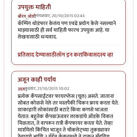
उपयुक्त माहिती
मंगळवार, 20/10/2015 02:43
श्रीरंग_जोशी
कॅम्पिंग थोडंफार केलंय पण एवढे प्रयोग केले नसल्याने
माझ्यासाठी ही सर्व माहिती फारच उपयुक्त आहे. या
लेखनासाठी धन्यवाद.
प्रतिसाद देण्यासाठी
लॉग इन करा
किंवा
सदस्य व्हा
अजून काही पर्याय
बुधवार, 21/10/2015 10:02
उदय
प्रत्येक कँपसाईटवर फायरप्लेस (चूल) असते. जाताना
सोबत कोळसे नेले तर मस्तपैकी चिकन फ्राय करता येते.
शाकाहारी लोकांसाठी बटाटे किंवा कणसे भाजता
येतात. बहुतेक कँपग्राऊंडवर लाकडांचे ओंडके विकत
मिळतात, ते वापरून रात्री कँपफायर करता येते. तेव्हा
मार्शमेलो किंचित भाजून ते चॉकलेट्च्या तुकड्यावर
ठेवायचे आणि २ ग्रॅहॅम क्रॅकरमध्ये ते टाकून सँडविच