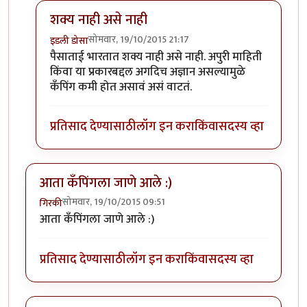
शक्य नाही असे नाही
सोमवार, 19/10/2015 21:17
इडली डोसा
In reply to
वा!
by
पैसा
पैसाताई भारतात शक्य नाही असे नाही. अपुरी माहिती
किंवा या प्रकारबद्दल अगदिच अज्ञान असल्यामुळे
कँपिंग कमी होत असावं असं वाटतं.
प्रतिसाद देण्यासाठी
लॉग इन करा
किंवा
सदस्य व्हा
आता कँपिंगला जाणे आले :)
सोमवार, 19/10/2015 09:51
गिरकी
आता कँपिंगला जाणे आले :)
प्रतिसाद देण्यासाठी
लॉग इन करा
किंवा
सदस्य व्हा