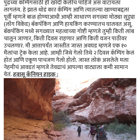
पुढच्या कॅम्पिंगसाठी ही खरेदी केलीच पाहिजे असं वाटायला
लागलंय. हे झालं थोडं कार कॅम्पिंग आणि त्यातल्या खाण्याबद्दल!
पूर्वी म्हणजे बाळ होण्याआधी आम्ही साधारण सगळ्या मोठ्या सुट्ट्या
(लॉंग विकेंड) बॅकपॅकिंग आणि हायकिंग करण्यातच घालवत असू.
बॅकपॅकिंग मध्ये सगळ्यात महत्वाच्या गोष्टी म्हणजे तुम्ही किती लांब
चालून जाणार, किती दिवस राहणार आणि किती वजन पाठीवर
उचलणार. मी आत्तापर्यंत जास्तीत जास्त अवघड म्हणजे एक १०
मैलांचा ट्रेक केला आहे. आम्ही जिथे गेलो तिथे २ दिवस कॅम्पिंग केलं
होतं आणि एकूण पाचजण गेलो होतो. जास्त लोकं असलेले मला
नेहमीचं आवडतं म्हणजे तेवढाचं आपल्या वाट्याला कमी सामान
येतं.
हवासू कॅनियन हाइक :