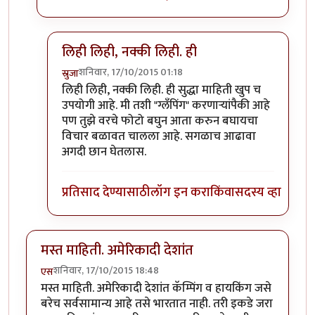
लिही लिही, नक्की लिही. ही
शनिवार, 17/10/2015 01:18
स्रुजा
In reply to
अजुन लिहिण्याचा प्लॅन आहे
by
इडली डोसा
लिही लिही, नक्की लिही. ही सुद्धा माहिती खुप च
उपयोगी आहे. मी तशी "ग्लँपिंग" करणार्‍यांपैकी आहे
पण तुझे वरचे फोटो बघुन आता करुन बघायचा
विचार बळावत चालला आहे. सगळाच आढावा
अगदी छान घेतलास.
प्रतिसाद देण्यासाठी
लॉग इन करा
किंवा
सदस्य व्हा
मस्त माहिती. अमेरिकादी देशांत
शनिवार, 17/10/2015 18:48
एस
मस्त माहिती. अमेरिकादी देशांत कॅम्पिंग व हायकिंग जसे
बरेच सर्वसामान्य आहे तसे भारतात नाही. तरी इकडे जरा