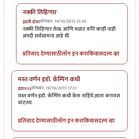
नक्की लिहिणार
सोमवार, 19/10/2015 21:20
इडली डोसा
In reply to
अगदी भन्नाट व्यक्तिमत्व आहात
by
मांत्रिक
नक्की लिहिणार लेख. आणि भन्नाट वगेरे काही नाही
अगदी सर्वसामन्य आहे मी.
प्रतिसाद देण्यासाठी
लॉग इन करा
किंवा
सदस्य व्हा
मस्त वर्णन इडो. कॅम्पिंग कधी
सोमवार, 19/10/2015 17:31
इशा१२३
मस्त वर्णन इडो. कॅम्पिंग कधी केल नाहिये.आता करावस
वाटतय.
प्रतिसाद देण्यासाठी
लॉग इन करा
किंवा
सदस्य व्हा