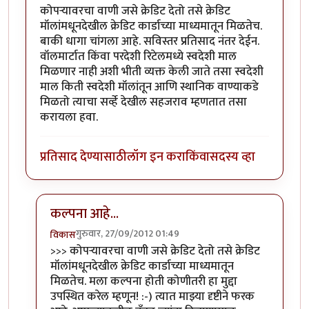
कोपर्‍यावरचा वाणी जसे क्रेडिट देतो तसे क्रेडिट
मॉलांमधूनदेखील क्रेडिट कार्डाच्या माध्यमातून मिळतेच.
बाकी धागा चांगला आहे. सविस्तर प्रतिसाद नंतर देईन.
वॉलमार्टात किंवा परदेशी रिटेलमध्ये स्वदेशी माल
मिळणार नाही अशी भीती व्यक्त केली जाते तसा स्वदेशी
माल किती स्वदेशी मॉलांतून आणि स्थानिक वाण्याकडे
मिळतो त्याचा सर्व्हे देखील सहजराव म्हणतात तसा
करायला हवा.
प्रतिसाद देण्यासाठी
लॉग इन करा
किंवा
सदस्य व्हा
कल्पना आहे...
गुरुवार, 27/09/2012 01:49
विकास
In reply to
+/-
by
नितिन थत्ते
>>> कोपर्‍यावरचा वाणी जसे क्रेडिट देतो तसे क्रेडिट
मॉलांमधूनदेखील क्रेडिट कार्डाच्या माध्यमातून
मिळतेच. मला कल्पना होती कोणीतरी हा मुद्दा
उपस्थित करेल म्हणून! :-) त्यात माझ्या दृष्टीने फरक