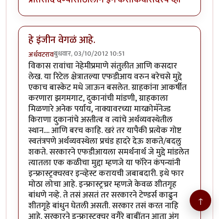
हे इंजीन वेगळं आहे.
बुधवार, 03/10/2012 10:51
अर्धवटराव
विकास रावांचा नेहेमीप्रमाणे संतुलीत आणि कसदार
लेख. या रिटेल क्षेत्रातल्या एफडीआय वरुन बरेचसे मुद्दे
एकाच बास्केट मधे जाऊन बसलेत. ग्राहकांना आकर्षीत
करणारा झगमगाट, दुकानांची मांडणी, ग्राहकाला
मिळणारे अनेक पर्याय, नाक्यावरच्या माय्क्रोमॅनेज्ड
किराणा दुकानांचे अस्तीत्व व त्यांचे अर्थव्यवस्थेतील
स्थान.... आणि बरच काहि. खरं तर यापैकी प्रत्येक गोष्ट
स्वतंत्रपणे अर्थव्यवस्थेला प्रचंड हादरे देऊ शकते/बदलु
शकते. सरकारने एफडीआयला समर्थनार्थ जे मुद्दे मांडलेत
त्यातला एक कळीचा मुद्दा म्हणजे या फॉरेन कंपन्यांनी
इन्फ्रास्ट्रक्चरवर इन्व्हेस्ट करायची जबाबदारी. इथे फार
मोठा लोचा आहे. इन्फ्रास्ट्रच्रर म्हणजे केवळ शीतगृह
बांधणे नव्हे. ते तसं असतं तर सरकारने टेण्डर्स काढुन
↑
शीतगृहे बांधुन घेतली असती. सरकार तसं करत नाहि
आहे. सरकारने इन्फ्रास्ट्क्चर वगैरे बाबींतुन आता अंग