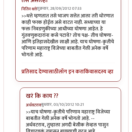
तसे असेलही
शुक्रवार, 28/09/2012 07:33
नितिन थत्ते
In reply to
लेख आवडला.
by
पैसा
>>थत्ते म्हणतात तसे भाजप सत्तेत आला तरी धोरणात
काही फरक होईल असे वाटत नाही. सध्याच्या या
फक्त निवडणुकीच्या आधीच्या घोषणा आहेत. हे
गुंतवणुकदारांना कसे पटावे? तोच पक्ष- तीच घोषणा-
आणि इतिहासदेखील साक्षी आहे. याच घोषणा-कृतीचे
परिणाम महाराष्ट्र विजेच्या बाबतीत गेली अनेक वर्षे
भोगतो आहे.
प्रतिसाद देण्यासाठी
लॉग इन करा
किंवा
सदस्य व्हा
खरं कि काय ??
बुधवार, 03/10/2012 10:21
अर्धवटराव
In reply to
तसे असेलही
by
नितिन थत्ते
>>याच घोषणा-कृतीचे परिणाम महाराष्ट्र विजेच्या
बाबतीत गेली अनेक वर्षे भोगतो आहे. --
अर्धवटराव, तुम्हाला अगदी बेसीक लेव्हल पासुन
विचारचक्रं तपासुन बघण्याची गरज आहे...