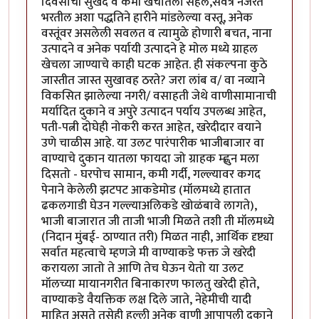
दिवसाची सुखद व कमी खर्चातली सहल,सर्वत्र नजरेत
भरतील अशा पद्धतिने हारीने मांडलेल्या वस्तू, अनेक
वस्तूंवर असलेली सवलत व त्यामुळे होणारी बचत, नाना
उत्पादने व अनेक पर्यायी उत्पादने हे मोल मध्ये ग्राहल
खेचला जाण्याचे काही घटक आहेत. ही संकल्पना कुठे
जास्तीत जास्त सुखावह ठरते? जरा लांब व/ वा नव्याने
विकसित झालेल्या नगरी/ वसाहती जेथे वाणीसामानाची
मर्यादित दुकाने व अपुरे उत्पादन पर्याय उपलब्ध आहेत,
पती-पत्नी दोघेही नोकरी करत आहेत, खरेदीदार वयाने
उणे चाळीस आहे. या उलट पारंपारीक भाजीबाजार वा
वाण्याचे दुकान यातला फायदा जो ग्राहक म्ह्णुन मला
दिसतो - घरपोच सामान, कमी गर्दी, गल्ल्यावर कगद
पेनाने केलेली झटपट आकडेमोड (मॉलमध्ये हातात
ढकलगाडी घेउन गल्ल्याअलिकडे खोळंबावे लागते),
भाजी बाजारात जी ताजी भाजी मिळते तशी ती मॉलमध्ये
(निदान मुंबई- ठाण्यात तरी) मिळत नाही, आर्थिक दृष्ट्या
सर्वात महत्वाचे म्हणजे मी वाण्याकडे फक्त जे खरेदी
करायला जातो ते आणि तेच घेऊन येतो या उलट
मॉलच्या मायानगरीत बिनाकारण फालतु खरेदी होते,
वाण्याकडे वैयक्तिक लक्ष दिले जाते, नेहेमीची यादी
माहित असते तसेही हल्ली अनेक वाणी आपापली दुकाने