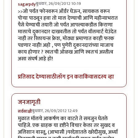
बुधवार, 26/09/2012 10:19
sagarpdy
>>जो पर्यंत फोनवरून ऑर्डर घेऊन, सायकल वरून
पोर्‍या पाठवून हवा तो माल देण्याची आणि महीन्याभरात
पैसे घेण्याची तयारी जो पर्यंत आपल्याकडील किराणा
मालाचे दुकानदार दाखवतील तो पर्यंत वॉलमार्ट येउंदेत
नाही तर रिलायन्स फ्रेश, मोठ्या प्रमाणात काही फरक
पडणार नाही! अहो , पण पुणेरी दुकानदारांच्या माजाच
काय होणार ? स्वतःची ओळख आणि स्वतःचं अस्तीत्व
असा संघर्ष आहे हो!
प्रतिसाद देण्यासाठी
लॉग इन करा
किंवा
सदस्य व्हा
जनजागृती
बुधवार, 26/09/2012 12:49
सर्वसाक्षी
मुळात मॉलचे आकर्षण का वाटते ते समजुन घेतले
पाहिजे. एक ग्राहक या दृष्टीने विचार केला तर सुखद व
अलिशान वास्तू, (आभासी )परदेशातले खरेदीसुख, अर्ध्या