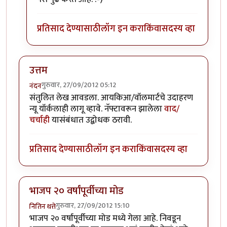
प्रतिसाद देण्यासाठी
लॉग इन करा
किंवा
सदस्य व्हा
उत्तम
गुरुवार, 27/09/2012 05:12
नंदन
संतुलित लेख आवडला. आयकिआ/वॉलमार्टचे उदाहरण
न्यू यॉर्कलाही लागू व्हावे. नॅफ्टावरून झालेला
वाद/
चर्चाही
यासंबंधात उद्बोधक ठरावी.
प्रतिसाद देण्यासाठी
लॉग इन करा
किंवा
सदस्य व्हा
भाजप २० वर्षांपूर्वीच्या मोड
गुरुवार, 27/09/2012 15:10
नितिन थत्ते
भाजप २० वर्षांपूर्वीच्या मोड मध्ये गेला आहे. निवडून