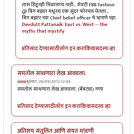
तास हिंडूनही मिळालाच नाही... शेवटी FBB Fashion
@ बिग बझार मधूनच एक सुंदर फोरमल घेतला...
बिग बझार च्या Chief belief officer चे म्हणणे पहा
Devdutt Pattanaik: East vs. West -- the
myths that mystify
प्रतिसाद देण्यासाठी
लॉग इन करा
किंवा
सदस्य व्हा
समतोल साधणारा लेख आवडला.
बुधवार, 26/09/2012 12:49
गणपा
समतोल साधणारा लेख आवडला. (बेंबट्या) गणा
प्रतिसाद देण्यासाठी
लॉग इन करा
किंवा
सदस्य व्हा
अतिशय संतुलित आणि संयत मांडणी