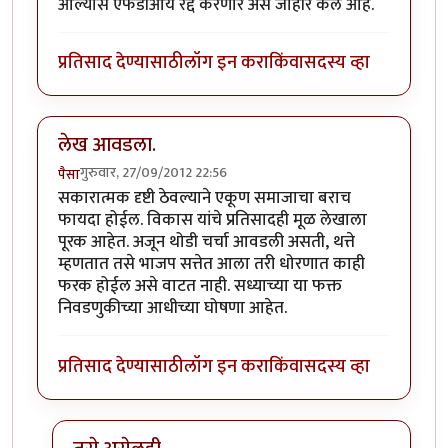
आल्यास एफडीआय रद्द करणार असं जाहीर केलं आहे.
प्रतिसाद देण्यासाठी
लॉग इन करा
किंवा
सदस्य व्हा
लेख आवडला.
गुरुवार, 27/09/2012 22:56
पैसा
सकारात्मक दृष्टी ठेवल्याने एकूण समाजाचा बराच
फायदा होईल. विकास यांचे प्रतिसादही मूळ लेखाला
पूरक आहेत. अजून थोडी चर्चा आवडली असती, थत्ते
म्हणतात तसे भाजप सत्तेत आला तरी धोरणात काही
फरक होईल असे वाटत नाही. सध्याच्या या फक्त
निवडणुकीच्या आधीच्या घोषणा आहेत.
प्रतिसाद देण्यासाठी
लॉग इन करा
किंवा
सदस्य व्हा