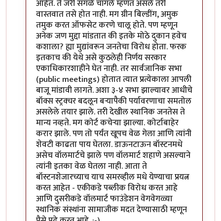
आहेत. ते जरी सगळे चांगले म्हणत असले तरी
वास्तवात तसे होत नाही. मग ग्रीन बिल्डींग, अमुक
तमुक करत ऑफसेट करणे चालू होते. पण म्हणून
अनेक जण मुद्दा मांडतात की इतके मोठे दुकान हवेच
कशाला? ह्या मुद्यांवरून जनतेचा विरोध होता. फरक
इतकाच की येथे असे कुठलेही निर्णय सरकार
एकाधिकारशाहीने घेत नाही. तर सार्वजानिक सभा
(public meetings) होतात त्यात प्रत्येकाला आपली
बाजू मांडावी लागते. अशा ३-४ सभा झाल्यावर आधीचे
बॉक्स स्ट्रक्चर बदलून बर्‍यापैकी पर्यावरणाचा समतोल
असलेले तयार झाले. तरी देखील स्थानिक जनतेस ते
मान्य नव्हते. मग कोर्ट कचेर्‍या झाल्या. कोर्टाबाहेर
करार झाले. पण तो पर्यंत खूपच वेळ गेला आणि त्यांनी
शेवटी काढता पाय घेतला. डाऊनटाऊन बॉस्टनमधे
असेच वॉलमार्टचे झाले पण वॉलमार्ट शहाणे असल्याने
त्यांनी इतका वेळ घेतला नाही. आता ते
बॉस्टनशेजारच्याच याच समरव्हील मधे येण्याचा प्रयत्न
करत आहेत - एकीकडे पब्लीक विरोध करत आहे
आणि दुसरीकडे वॉलमार्ट फाउंडेशन वेगवेगळ्या
स्थानिक संस्थांना सामाजीक मदत देण्यासाठी म्हणून
पैसे पुढे करत आहे. :-)