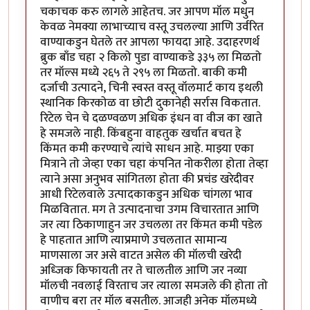
चकाचक करु लागले आहेतच. जर आपण मॉल मधुन
केवळ नेमक्या लाभाच्याच वस्तू उचलल्या आणि उर्वरित
वाण्याकडुन घेतले तर आपला फायदा आहे. उदाहरणर्थ
ब्रुक बाँड चहा २ किलो पुडा वाण्याकडे ३३५ ला मिळतो
तर मॉल्स मध्ये २६५ ते २९५ ला मिळतो. बाकी कमी
दर्जाची उत्पादने, चिनी स्वस्त वस्तू वॉलमार्ट काय इथली
स्थानिक किरकोळ वा छोटी दुकानेही सर्रास विकतात.
रिटेल चेन चे दळण्वळण अधिक इंधन वा वीज का खाते
हे समजले नाही. किंबहुना वाहतुक खर्चात बचत हे
किंमत कमी करण्याचे त्यांचे साधन आहे. माझ्या एका
मित्राने तो जेव्हा एका चहा कंपनित नोकरीला होता तेव्हा
त्याने असा अनुभव सांगितला होता की प्रचंड खरेदीवर
आधी रिटेलवाले उत्पादकाकडुन अधिक चांगला भाव
मिळवितात. मग ते उत्पादनाचा उगम विचारतात आणि
जर त्या ठिकाणाहुन जर उचलला तर किंमत कमी पडेल
हे पाहतात आणि त्याप्रमाणे उचलतात सामान्य
माणसाला जर असे वाटत असेल की मॉलची खरेदी
अध्जिक किफायती तर ते चालतील आणि जर नव्या
मॉलची नवलाई विरताच जर त्याला समजले की होता तो
वाणीच बरा तर मॉल बसतील. आजही अनेक मॉलमध्ये