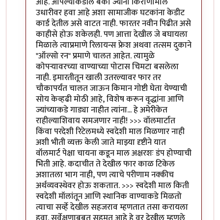
आहे. आपल्याकडील बँका ज्यांना किराणामाल
उधारीवर हवा आहे अशा सामाजीक घटकांना केडीट
कार्ड देतील असे वाटत नाही. फारतर नवीन पिढीत असे
काहीसे होऊ शकेलही. पण आत्ता देखील जे बघायला
मिळाले त्याप्रमाणे रिलायन्स फ्रेश अथवा तत्सम दुकाने
"ऑल्सो रन" प्रमाणे चालत आहेत. त्यामुळे
कोपर्‍यावरच्या वाण्याच्या पोटास चिमटा बसलेला
नाही. इमारतीतून खाली उतरल्यावर फार तर
चौकापर्यंत चालत जाऊन किमान गोष्टी घेता येण्याची
सोय केव्हढी मोठी आहे, विशेष करून वृद्धांना आणि
ज्यांच्याकडे गाड्या नाहीत त्यांना... हे अमेरीकेत
राहील्याशिवाय समजणार नाही! >>> वॉलमार्टात
किंवा परदेशी रिटेलमध्ये स्वदेशी माल मिळणार नाही
अशी भीती व्यक्त केली जाते माझ्या दृष्टीने यात
वॉलमार्ट पेक्षा चायना कडून माल अक्षरशः डंप होण्याची
भिती आहे. कदाचीत ते देखील फार काळ टिकेल
अशातला भाग नाही, पण त्याचे परीणाम नक्कीच
अर्थव्यवस्थेवर होऊ शकतात. >>> स्वदेशी माल किती
स्वदेशी मॉलांतून आणि स्थानिक वाण्याकडे मिळतो
त्याचा सर्व्हे देखील सहजराव म्हणतात तसा करायला
हवा. सर्वेक्षणाबबत सहमत आहे हे वर देखील म्हणले