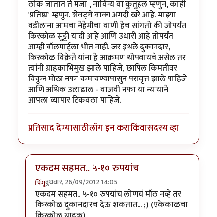
लोक जातात ते मजा , नाविन्य वा कुतुहल म्हणुन, काही
'प्रतिष्ठा' म्हणुन. शेवट्चे वाक्य अगदी खरे आहे. माझ्या
वडीलांना आमचा नेहेमीचा वाणी हेच सांगतो की जोपर्यंत
किरकोळ सुट्टी यादी आहे आणि उधारी आहे तोपर्यंत
आम्ही वॉलमार्ट्ला भीत नाही. जर इथले दुकानदार,
किरकोळ विक्रेते यांना हे आक्रमण थोपवायचे असेल तर
त्यांनी ग्राहकाभिमुख झाले पाहिजे, छापिल किमतीवर
विकुन मोठा नफा कमावण्यापासुन परावृत्त झाले पाहिजे
आणि अधिक उलाढाल - वाजवी नफा या न्यायाने
आपला व्यापार टिकवला पाहिजे.
प्रतिसाद देण्यासाठी
लॉग इन करा
किंवा
सदस्य व्हा
एकदम सहमत.. ५-१० रुपयांच
बुधवार, 26/09/2012 14:05
पिंगू
In reply to
जनजागृती
by
सर्वसाक्षी
एकदम सहमत.. ५-१० रुपयांच लोणचं मॉल नव्हे तर
किरकोळ दुकानदारच देऊ शकतात... ;) (एकेकाळचा
किरकोळ ग्राहक)