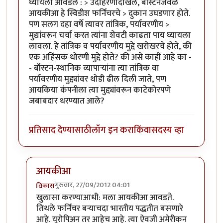
घ्यायला आवडेल : > उदाहरणादाखल, बॉस्टनजवळ
आयकीआ हे स्विडीश फर्निचरचे > दुकान उघडणार होते.
पण सलग दहा वर्षे त्यावर तांत्रिक, पर्यावरणीय >
मुद्यांवरून चर्चा करत त्यांना शेवटी काढता पाय घ्यायला
लावला. हे तांत्रिक व पर्यावरणीय मुद्दे खरोखरचे होते, की
एक अहिंसक धोरणी मुद्दे होते? की असे काही आहे का -
- बॉस्टन-स्थानिक व्यापार्‍यांना त्या तांत्रिक वा
पर्यावरणीय मुद्द्यांवर थोडी ढील दिली जाते, पण
आयकिया कंपनीला त्या मुद्द्यांवरून काटेकोरपणे
जबाबदार धरण्यात आले?
प्रतिसाद देण्यासाठी
लॉग इन करा
किंवा
सदस्य व्हा
आयकीआ
गुरुवार, 27/09/2012 04:01
विकास
In reply to
चांगला लेख
by
धनंजय
खुलासा करण्याआधी: मला आयकीआ आवडते.
तिथले फर्निचर बर्‍याचदा भारतीय पद्धतीत बसणारे
आहे. युरोपिअन तर आहेच आहे. त्या ऐवजी अमेरीकन