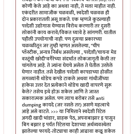
कोणी केले आहे का अथवा नाही, ते मला माहीत नाही.
एकंदरीत सामाजीक चळवळी, स्वदेशी चळवळ ही
दोन प्रकारातली असू शकते. एक म्हणजे कुठल्याही
परदेशी उद्योगास येण्यास विरोध करणारी तर दुसरी
लोकांनी काय करावे/विकत घ्यावे हे सांगणरी. यातील
पहीली उपयोगाची नाही. पण दुसर्‍या प्रकारच्या
चळव्ळीतून जर तुम्ही म्हणत असलेल्या, "चीप
प्लॅस्टीक, अन्यत्र निर्बंध असलेल्या , परदेशी/चायना मेड
वस्तूंची खरेदी"वगैरेच्या संदर्भात लोकजागृती केली तर
चांगलेच आहे. ते ज्यांना घेयचे असेल ते घेतील उरलेले
घेणार नाहीत. तसे देखील परदेशी कापडाच्या होळीत
सगळ्यांनी थोडेच कपडे टाकले अथवा गांधीजींच्या
हाकेस उत्तर देत प्रत्येकाने थोडेच खादी वापरणे सुरू
केले? तसेच इथे होऊ शकेल आणि ते जास्त
सकारात्मक असेल. पण त्याच बरोबर तसे anti
dumping कायदे (जर नसले तर) असणे महत्वाचे
आहे असे वाटते. >>> या निमित्ताने स्वदेशी रिटेल
अगदी खादी भांडार, ग्राहक पेठ, अपनाबाझार इ पासुन
बिग बझार इ पर्यंत रिटेलचा देशाच्या अर्थव्यवस्थेला
झालेल्या फायदे-तोट्याचा काही आढावा कळू शकेल