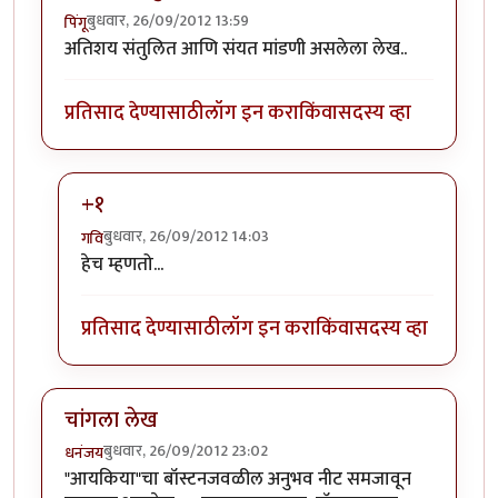
बुधवार, 26/09/2012 13:59
पिंगू
अतिशय संतुलित आणि संयत मांडणी असलेला लेख..
प्रतिसाद देण्यासाठी
लॉग इन करा
किंवा
सदस्य व्हा
+१
बुधवार, 26/09/2012 14:03
गवि
In reply to
अतिशय संतुलित आणि संयत मांडणी
by
पिंगू
हेच म्हणतो...
प्रतिसाद देण्यासाठी
लॉग इन करा
किंवा
सदस्य व्हा
चांगला लेख
बुधवार, 26/09/2012 23:02
धनंजय
"आयकिया"चा बॉस्टनजवळील अनुभव नीट समजावून