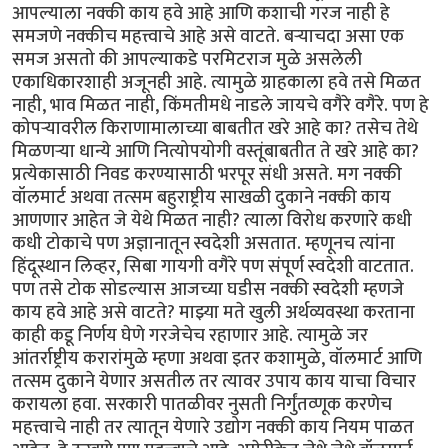
आपल्याला नक्की काय हवे आहे आणि कशाची गरज नाही हे
समजणे नक्कीच महत्त्वाचे आहे असे वाटते. बर्‍याचदा असा एक
समज असतो की आपल्याकडे परमिटराज मुळे असलेली
एकाधिकारशाही अजूनही आहे. त्यामुळे ग्राहकाला हवे तसे मिळत
नाही, भाव मिळत नाही, किंमतीमधे नाडले जायचे वगैरे वगैरे. पण हे
कोपर्‍यावरील किराणामालाच्या बाबतीत खरे आहे का? तसेच तेथे
मिळणर्‍या धान्ये आणि नित्योपयोगी वस्तूंबाबतीत ते खरे आहे का?
प्रत्येकासाठी निवड करण्यासाठी भरपूर संधी असते. मग नक्की
वॉलमार्ट अथवा तत्सम बहुराष्ट्रीय साखळी दुकाने नक्की काय
आणणार आहेत जे येथे मिळत नाही? त्याला विरोध करणारे कधी
कधी टोकाचे पण अज्ञानातून स्वदेशी असतात. म्हणूनच त्यांना
हिंदूस्थान लिव्हर, सिबा गायगी वगैरे पण संपूर्ण स्वदेशी वाटतात.
पण तसे टोक सोडल्यास आजच्या घडीस नक्की स्वदेशी म्हणजे
काय हवे आहे असे वाटते? माझ्या मते खुली अर्थव्यवस्था करताना
काही कडू निर्णय घेणे गरजेचेच रहाणार आहे. त्यामुळे जर
आंतर्राष्ट्रीय करारांमुळे म्हणा अथवा इतर कशामुळे, वॉलमार्ट आणि
तत्सम दुकाने येणार असतील तर त्यावर उपाय काय याचा विचार
करायला हवा. सरकारी पातळीवर नुसती निर्गुंतव्णूक करणेच
महत्त्वाचे नाही तर त्यातून येणारे उद्योग नक्की काय नियम पाळत