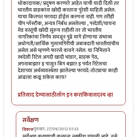
धोकादायक/ प्रदुषण करणारे आहेत याची यादी दिली तर
भारतीय ग्राहकांना खरेदी करताना पुरेशी माहिती असेल.
याचा कितपत फायदा होईल कल्पना नाही. पण तरीही
चीप प्लॅस्टीक, अन्यत्र निर्बंध असलेल्या , परदेशी/चायना
मेड वस्तूंची खरेदी सुरुच राहीली तर तो भारतीय
नागरिकांचा निर्णय समजून पुढे मागे होणार्‍या संभाव्य
अधोगती/आर्थिक गुलामगिरीची जबाबदारी भारतीयांचीच
असेल असे म्हणणे फारसे वावगे नसेल. या निमित्ताने
स्वदेशी रिटेल अगदी खादी भांडार, ग्राहक पेठ,
अपनाबाझार इ पासुन बिग बझार इ पर्यंत रिटेलचा
देशाच्या अर्थव्यवस्थेला झालेल्या फायदे-तोट्याचा काही
आढावा कळू शकेल काय?
प्रतिसाद देण्यासाठी
लॉग इन करा
किंवा
सदस्य व्हा
सर्वेक्षण
गुरुवार, 27/09/2012 01:33
विकास
In reply to
स्वदेशी चळवळ
by
सहज
सर्वेक्षण करण्याची कल्पना नक्कीच चांगली आहे. तसे