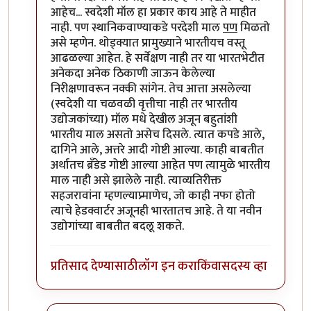
आहेच... स्वदेशी मॉल हा प्रकार काय आहे ते माहीत
नाही. पण स्थानिकवाण्याकडे परदेशी माल
पण
मिळतो
असे म्हणेन. थोड्क्यात प्रामुख्याने भारतीयच वस्तू
आढळल्या आहेत. हे सर्वेक्षण नाही तर या भारतभेटीत
अनेकदा अनेक ठिकाणी जाऊन केलेल्या
निरीक्षणावरून नक्की सांगेन. तेच आत्ता असलेल्या
(स्वदेशी या चळवळी वृत्तीचा नाही तर भारतीय
उद्योजकांच्या) मॉल मधे देखील अजून बहुतांशी
भारतीय माल असतो असेच दिसले. त्यात कपडे आले,
दागिने आले, अत्तरे आदी गोष्टी आल्या. काही बाबतीत
अर्थातच ब्रँडेड गोष्टी आल्या आहेत पण त्यामुळे भारतीय
माल नाही असे झालेले नाही. त्याव्यतिरीक्त
सहजरावांना म्हणल्याप्र्माणेच, जो काही नफा होतो
त्याचे हेडक्वार्टर अजूनही भारतातच आहे. ते या नवीन
उद्योगांच्या बाबतीत बदलू शकते.
प्रतिसाद देण्यासाठी
लॉग इन करा
किंवा
सदस्य व्हा