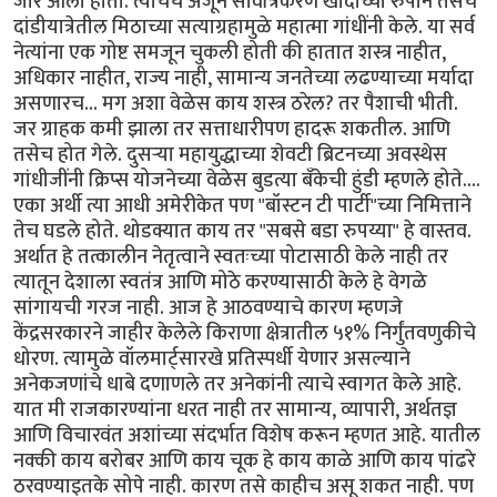
जोर आला होता. त्याचेच अजून सार्वत्रिकरण खादीच्या रुपाने तसेच
दांडीयात्रेतील मिठाच्या सत्याग्रहामुळे महात्मा गांधींनी केले. या सर्व
नेत्यांना एक गोष्ट समजून चुकली होती की हातात शस्त्र नाहीत,
अधिकार नाहीत, राज्य नाही, सामान्य जनतेच्या लढण्याच्या मर्यादा
असणारच... मग अशा वेळेस काय शस्त्र ठरेल? तर पैशाची भीती.
जर ग्राहक कमी झाला तर सत्ताधारीपण हादरू शकतील. आणि
तसेच होत गेले. दुसर्‍या महायुद्धाच्या शेवटी ब्रिटनच्या अवस्थेस
गांधीजींनी क्रिप्स योजनेच्या वेळेस बुडत्या बँकेची हुंडी म्हणले होते....
एका अर्थी त्या आधी अमेरीकेत पण "बॉस्टन टी पार्टी"च्या निमित्ताने
तेच घडले होते. थोडक्यात काय तर "सबसे बडा रुपय्या" हे वास्तव.
अर्थात हे तत्कालीन नेतृत्वाने स्वतःच्या पोटासाठी केले नाही तर
त्यातून देशाला स्वतंत्र आणि मोठे करण्यासाठी केले हे वेगळे
सांगायची गरज नाही. आज हे आठवण्याचे कारण म्हणजे
केंद्रसरकारने जाहीर केलेले किराणा क्षेत्रातील ५१% निर्गुंतवणुकीचे
धोरण. त्यामुळे वॉलमार्ट्सारखे प्रतिस्पर्धी येणार असल्याने
अनेकजणांचे धाबे दणाणले तर अनेकांनी त्याचे स्वागत केले आहे.
यात मी राजकारण्यांना धरत नाही तर सामान्य, व्यापारी, अर्थतज्ञ
आणि विचारवंत अशांच्या संदर्भात विशेष करून म्हणत आहे. यातील
नक्की काय बरोबर आणि काय चूक हे काय काळे आणि काय पांढरे
ठरवण्याइतके सोपे नाही. कारण तसे काहीच असू शकत नाही. पण