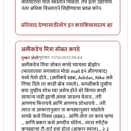
वॉलमार्टला माल स्वस्तात मिळतो. तेच इतर उद्योगांचे.
नंतर अधिक विस्ताराने लिहीण्याचा प्रयत्न करेन.
प्रतिसाद देण्यासाठी
लॉग इन करा
किंवा
सदस्य व्हा
अलीकडेच मित्रा सोबत कपडे
गुरुवार, 11/10/2012 06:44
पुष्कर जोशी
In reply to
जनजागृती
by
सर्वसाक्षी
अलीकडेच मित्रा सोबत कपडे घ्यायला प्रोझोन
(भारतातला सगळ्यात मोठा mall इन औरंगाबाद)
मध्ये गेलो होते... (अलीकडे RBK, Adidas, Nike असे
गिफ्ट दिले तर काही प्रोब नसतो).. सगळीकडे तुम्हीच
बघा तुम्हीच शोध घ्या असेच होते बरे किमत काही
सामान्य नाही ह्याची अंमळ जास्तच घेतात... तरी
आपणच फिरायचे आणि आपणच शोधायचे ... तरी
त्यात ना आकारानुसार ना कपड्यानुसार मांडलेले
सगळे कसे मिक्स (RBK)... आणि तोरा तर काय म्हणा
... आणि प्रकार कसे अगदीच थोडेच... त्यास स्पोर्ट्स
कपड्याचा टी-शर्ट हवा होता (आकार स्माल)... २-३