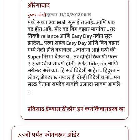
औरंगाबाद
गुरुवार, 11/10/2012 06:19
पुष्कर जोशी
In reply to
कल्पना आहे...
by
विकास
मध्ये सध्या एक Mall सुरू होत आहे.. आणि एक
बंद होत आहे.. मोर बंद बिग बझार मार्गावर .. तर
तिकडे reliance आणि Easy Day नवीन सुरु
झालेत... परवा सहज Easy Day आणि बिग बझार
मध्ये गेलो होते बघायला .. जाताना आई म्हणे की
Super निरमा घेऊन ये .. तर दोन्ही ठिकाणी फक्त
२-३ ब्रांडचीच साबणे होती.. सर्फ, tide, rin आणि
अरीअल असे का.. हि सर्व विदेशी आहेत .. हिंदुस्तान
लीवर, प्रोक्टर & गम्बल ही दोन्ही विदेशीच ना... मग
सरळ येताना रामदेव बाबांचे उजाला साबण आणले
....
प्रतिसाद देण्यासाठी
लॉग इन करा
किंवा
सदस्य व्हा
>>जो पर्यंत फोनवरून ऑर्डर