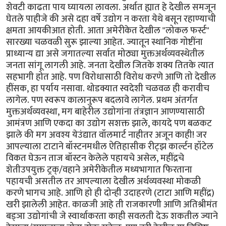
शेवटी काढता पाय घ्यायला लावला. अर्थात ह्यात हे देखील समजून
घेतले पाहीजे की असे दहा वर्षे उद्योग न करता येथे बसून रहाण्याची
क्षमता आयकीआत होती. आता अमेरीकेत देखील "लोकल फर्स्ट"
सारख्या चळवळी सुरू झाल्या आहेत. ज्यातून स्थानिक गोष्टींना
प्राध्यान्य द्या असे जगातल्या सर्वात मोठ्या मुक्तअर्थव्यवस्थेतील
जनता सांगू लागली आहे. जनता देखील जितके शक्य तितके त्यात
सहभागी होत आहे. पण विरोधासाठी विरोध करणे आणि तो देखील
हींसक, हा पर्याय नसावा. थोडक्यात स्वदेशी चळवळ ही करावीच
लागेल. पण स्वरूप कालानुरूप बदलावे लागेल. प्रथम अंतर्गत
मुक्तअर्थव्यवस्था, मग बाहेरील उद्योगांना तंत्रज्ञान आणण्यासाठी
आमंत्रण आणि एकदा का उद्योग सशक्त झाले, कायदे पण बळकट
झाले की मग अवश्य येउंद्यात वॉलमार्ट नाहीतर अजून काही! जर
आपल्याला टाटाने बॉस्टनमधील ऐतिहासीक रीट्झ कार्ल्टन हॉटेल
विकत घेऊन ताज बॉस्टन केलेले पहायचे असेल, महींद्रचे
शेतीउपयुक्त ट्रक्/वहाने अमेरीकेतील मध्यभागात फिरताना
पहायची असतील तर आपल्याला देखील अर्थव्यवस्था मोकळी
करणे भागच आहे. आणि हो ही दोन्ही उदाहरणे (टाटा आणि महींद्र)
खरी झालेली आहेत. काळजी आहे ती राजकारणी आणि अतिश्रीमंत
बड्ञा उद्योगांची जे स्वार्थाकरता काही सवलती देऊ शकतील ज्याने