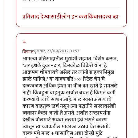
प्रतिसाद देण्यासाठी
लॉग इन करा
किंवा
सदस्य व्हा
+
गुरुवार, 27/09/2012 01:57
विकास
In reply to
जनजागृती
by
सर्वसाक्षी
आपल्या प्रतिसादातील मुद्यांशी सहमत. विशेष करून,
"जर इथले दुकानदार, किरकोळ विक्रेते यांना हे
आक्रमण थोपवायचे असेल तर त्यांनी ग्राहकाभिमुख
झाले पाहिजे," या वाक्याशी! >>> रिटेल चेन चे
दळण्वळण अधिक इंधन वा वीज का खाते हे समजले
नाही. किंबहुना वाहतुक खर्चात बचत हे किंमत कमी
करण्याचे त्यांचे साधन आहे. माल स्वस्त असण्याचे
कारण बाहतुक खर्च नसून ज्या पद्धतीने सप्लायर्सशी
व्यवहार केला जातो ते असते. अर्थात सप्लायर्सना
देखील वॉलमार्ट अथवा तत्सम हवे असते कारण
त्यातून त्यांच्याकडील मालाला उठाव येत असतो.
बल्क मधे माल + घासाघिस अशा दोन्ही मुळे