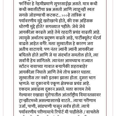
फर्निचर हे नेहमीप्रमाणे सुपरसाईझ असते. मात्र कधी
कधी क्वालीटीचा प्रश्न असतो आणि त्याहूनही स्वतः
सगळे जोडण्याची कटकट... >>>हे तांत्रिक व
पर्यावरणीय मुद्दे खरोखरचे होते, की एक अहिंसक
धोरणी मुद्दे होते? सगळ्यात पहीले: जेथे जेथे
आयकीआ काढले आहे तेथे रहदारी प्रचंड वाढली आहे.
त्यामुळे अर्थातच प्रदुषण वाढले आहे, पार्टीक्यूलेट मॅटर्स
वाढले आहेत वगैरे. मला सुरवातीस हे कारण जरा
अतीच वाटायचे. पण नंतर ज्यांनी ज्यांनी आयकीआ
बघितले होते आणि जे या संदर्भात समतोल होते, त्या
सर्वांनी हेच सांगितले. त्यानंतर आमच्याच राज्यात
स्टॉटन नावाच्या गावात बर्‍यापैकी शहराबाहेर
आयकीआ निघाले आणि तेथे तोच प्रकार घडला.
सुरवातीस तर नको इतका झाला होता. दुसरा भाग
म्हणजे: या दुकानाचे एकूण क्षेत्रफळ प्रचंड आहे.
एकदम अवाढव्य दुकान असते. मला कायम तेथे
गेल्यावर एखाद्या युरोपातील आंतर्राष्ट्रीय विमानतळावर
ट्रान्झीटमध्ये असल्यासारखे वाटते... त्याचा परीणाम
उर्जा, पाणी, सांडपाणी पासून सर्वत्र होतो. त्याचे
पर्यावरणीय परीणामाचे रिपोर्ट मी पाहीलेले / वाचलेले