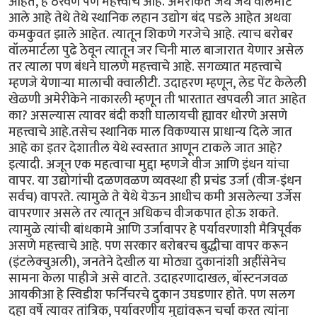
आहेत, हे ठरवणे पण महत्त्वाचे आहे. अमेरीकेत जेथे जेथे वॉलमार्ट
आले आहे तेथे तेथे स्थानिक लहान उद्योग बंद पडले आहेत अथवा
कमकुवत झाले आहेत. त्यातून शिकणे गरजेचे आहे. त्याच बरोबर
वॉलमार्टला पुढे ठेवून त्यातून जर चिनी माल बाजारात येणार असेल
तर त्याला पण बंधने घालणे महत्त्वाचे आहे. सगळ्यात महत्त्वाचे
म्हणजे येणार्‍या मालाची क्वालीटी. उदाहरण म्हणून, लेड पेंट केलेली
खेळणी अमेरीकेने नाकारली म्हणून ती भारतात खपवली जात आहेत
का? असल्यास त्यावर बंदी कशी घालायची ह्यावर धोरणे असणे
महत्त्वाचे आहे.तसेच स्थानिक माल विकण्यास प्राधान्य दिले जात
आहे का इतर देशातील येथे स्वस्तात आणून टाकले जात आहे?
इत्यादी. अजून एक महत्वाचा मुद्दा म्हणजे वीज आणि इंधन यांचा
वापर. या उद्योगांची दळणवळण व्यवस्था ही प्रचंड उर्जा (वीज-इंधन
सर्वच) वापरते. त्यामुळे ते येथे येऊन आधीच कमी असलेल्या उर्जेस
वापरणार असले तर त्यातून अधिकच वीजकपात होऊ शकते.
त्यामुळे त्यांची बांधकामे आणि उर्जावापर हे पर्यावरणाशी मैत्रिपूर्वक
असणे महत्त्वाचे आहे. पण सरकार बरोबरच बुद्धीचा वापर करून
(इंटलेक्चुअली), जनतेने देखील या मोठ्या दुकानांशी अहींसेनेच
सामना केला पाहीजे असे वाटते. उदाहरणादाखल, बॉस्टनजवळ
आयकीआ हे स्विडीश फर्निचरचे दुकान उघडणार होते. पण सलग
दहा वर्षे त्यावर तांत्रिक, पर्यावरणीय मुद्यांवरून चर्चा करत त्यांना