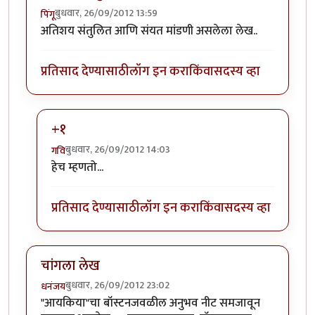
बुधवार, 26/09/2012 13:59
पिंगू
अतिशय संतुलित आणि संयत मांडणी असलेला लेख..
प्रतिसाद देण्यासाठी
लॉग इन करा
किंवा
सदस्य व्हा
+१
बुधवार, 26/09/2012 14:03
गवि
In reply to
अतिशय संतुलित आणि संयत मांडणी
by
पिंगू
हेच म्हणतो...
प्रतिसाद देण्यासाठी
लॉग इन करा
किंवा
सदस्य व्हा
चांगला लेख
बुधवार, 26/09/2012 23:02
धनंजय
"आयकिया"चा बॉस्टनजवळील अनुभव नीट समजावून