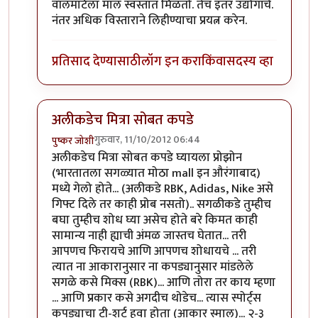
वॉलमार्टला माल स्वस्तात मिळतो. तेच इतर उद्योगांचे.
नंतर अधिक विस्ताराने लिहीण्याचा प्रयत्न करेन.
प्रतिसाद देण्यासाठी
लॉग इन करा
किंवा
सदस्य व्हा
अलीकडेच मित्रा सोबत कपडे
गुरुवार, 11/10/2012 06:44
पुष्कर जोशी
In reply to
जनजागृती
by
सर्वसाक्षी
अलीकडेच मित्रा सोबत कपडे घ्यायला प्रोझोन
(भारतातला सगळ्यात मोठा mall इन औरंगाबाद)
मध्ये गेलो होते... (अलीकडे RBK, Adidas, Nike असे
गिफ्ट दिले तर काही प्रोब नसतो).. सगळीकडे तुम्हीच
बघा तुम्हीच शोध घ्या असेच होते बरे किमत काही
सामान्य नाही ह्याची अंमळ जास्तच घेतात... तरी
आपणच फिरायचे आणि आपणच शोधायचे ... तरी
त्यात ना आकारानुसार ना कपड्यानुसार मांडलेले
सगळे कसे मिक्स (RBK)... आणि तोरा तर काय म्हणा
... आणि प्रकार कसे अगदीच थोडेच... त्यास स्पोर्ट्स
कपड्याचा टी-शर्ट हवा होता (आकार स्माल)... २-३