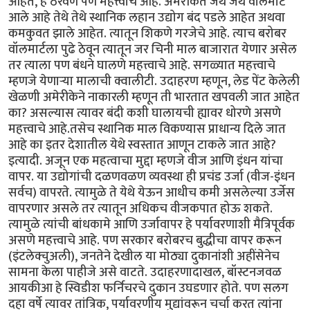
आहेत, हे ठरवणे पण महत्त्वाचे आहे. अमेरीकेत जेथे जेथे वॉलमार्ट
आले आहे तेथे तेथे स्थानिक लहान उद्योग बंद पडले आहेत अथवा
कमकुवत झाले आहेत. त्यातून शिकणे गरजेचे आहे. त्याच बरोबर
वॉलमार्टला पुढे ठेवून त्यातून जर चिनी माल बाजारात येणार असेल
तर त्याला पण बंधने घालणे महत्त्वाचे आहे. सगळ्यात महत्त्वाचे
म्हणजे येणार्‍या मालाची क्वालीटी. उदाहरण म्हणून, लेड पेंट केलेली
खेळणी अमेरीकेने नाकारली म्हणून ती भारतात खपवली जात आहेत
का? असल्यास त्यावर बंदी कशी घालायची ह्यावर धोरणे असणे
महत्त्वाचे आहे.तसेच स्थानिक माल विकण्यास प्राधान्य दिले जात
आहे का इतर देशातील येथे स्वस्तात आणून टाकले जात आहे?
इत्यादी. अजून एक महत्वाचा मुद्दा म्हणजे वीज आणि इंधन यांचा
वापर. या उद्योगांची दळणवळण व्यवस्था ही प्रचंड उर्जा (वीज-इंधन
सर्वच) वापरते. त्यामुळे ते येथे येऊन आधीच कमी असलेल्या उर्जेस
वापरणार असले तर त्यातून अधिकच वीजकपात होऊ शकते.
त्यामुळे त्यांची बांधकामे आणि उर्जावापर हे पर्यावरणाशी मैत्रिपूर्वक
असणे महत्त्वाचे आहे. पण सरकार बरोबरच बुद्धीचा वापर करून
(इंटलेक्चुअली), जनतेने देखील या मोठ्या दुकानांशी अहींसेनेच
सामना केला पाहीजे असे वाटते. उदाहरणादाखल, बॉस्टनजवळ
आयकीआ हे स्विडीश फर्निचरचे दुकान उघडणार होते. पण सलग
दहा वर्षे त्यावर तांत्रिक, पर्यावरणीय मुद्यांवरून चर्चा करत त्यांना