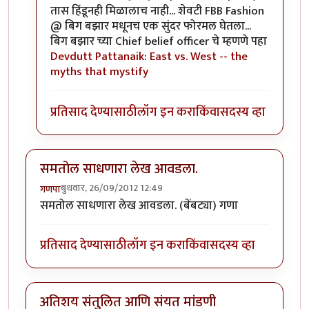
तास हिंडूनही मिळालाच नाही... शेवटी FBB Fashion
@ बिग बझार मधूनच एक सुंदर फोरमल घेतला...
बिग बझार च्या Chief belief officer चे म्हणणे पहा
Devdutt Pattanaik: East vs. West -- the
myths that mystify
प्रतिसाद देण्यासाठी
लॉग इन करा
किंवा
सदस्य व्हा
समतोल साधणारा लेख आवडला.
बुधवार, 26/09/2012 12:49
गणपा
समतोल साधणारा लेख आवडला. (बेंबट्या) गणा
प्रतिसाद देण्यासाठी
लॉग इन करा
किंवा
सदस्य व्हा
अतिशय संतुलित आणि संयत मांडणी