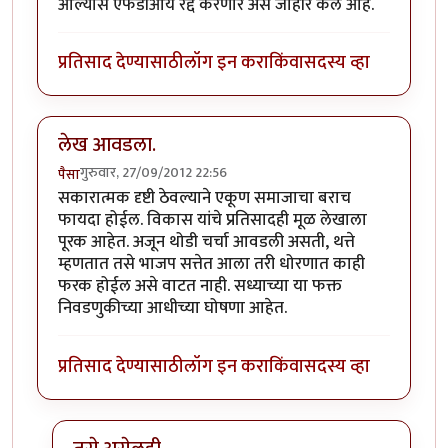
आल्यास एफडीआय रद्द करणार असं जाहीर केलं आहे.
प्रतिसाद देण्यासाठी
लॉग इन करा
किंवा
सदस्य व्हा
लेख आवडला.
गुरुवार, 27/09/2012 22:56
पैसा
सकारात्मक दृष्टी ठेवल्याने एकूण समाजाचा बराच
फायदा होईल. विकास यांचे प्रतिसादही मूळ लेखाला
पूरक आहेत. अजून थोडी चर्चा आवडली असती, थत्ते
म्हणतात तसे भाजप सत्तेत आला तरी धोरणात काही
फरक होईल असे वाटत नाही. सध्याच्या या फक्त
निवडणुकीच्या आधीच्या घोषणा आहेत.
प्रतिसाद देण्यासाठी
लॉग इन करा
किंवा
सदस्य व्हा