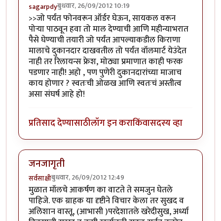
बुधवार, 26/09/2012 10:19
sagarpdy
>>जो पर्यंत फोनवरून ऑर्डर घेऊन, सायकल वरून
पोर्‍या पाठवून हवा तो माल देण्याची आणि महीन्याभरात
पैसे घेण्याची तयारी जो पर्यंत आपल्याकडील किराणा
मालाचे दुकानदार दाखवतील तो पर्यंत वॉलमार्ट येउंदेत
नाही तर रिलायन्स फ्रेश, मोठ्या प्रमाणात काही फरक
पडणार नाही! अहो , पण पुणेरी दुकानदारांच्या माजाच
काय होणार ? स्वतःची ओळख आणि स्वतःचं अस्तीत्व
असा संघर्ष आहे हो!
प्रतिसाद देण्यासाठी
लॉग इन करा
किंवा
सदस्य व्हा
जनजागृती
बुधवार, 26/09/2012 12:49
सर्वसाक्षी
मुळात मॉलचे आकर्षण का वाटते ते समजुन घेतले
पाहिजे. एक ग्राहक या दृष्टीने विचार केला तर सुखद व
अलिशान वास्तू, (आभासी )परदेशातले खरेदीसुख, अर्ध्या