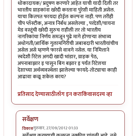
धोकादायक/ प्रदुषण करणारे आहेत याची यादी दिली तर
भारतीय ग्राहकांना खरेदी करताना पुरेशी माहिती असेल.
याचा कितपत फायदा होईल कल्पना नाही. पण तरीही
चीप प्लॅस्टीक, अन्यत्र निर्बंध असलेल्या , परदेशी/चायना
मेड वस्तूंची खरेदी सुरुच राहीली तर तो भारतीय
नागरिकांचा निर्णय समजून पुढे मागे होणार्‍या संभाव्य
अधोगती/आर्थिक गुलामगिरीची जबाबदारी भारतीयांचीच
असेल असे म्हणणे फारसे वावगे नसेल. या निमित्ताने
स्वदेशी रिटेल अगदी खादी भांडार, ग्राहक पेठ,
अपनाबाझार इ पासुन बिग बझार इ पर्यंत रिटेलचा
देशाच्या अर्थव्यवस्थेला झालेल्या फायदे-तोट्याचा काही
आढावा कळू शकेल काय?
प्रतिसाद देण्यासाठी
लॉग इन करा
किंवा
सदस्य व्हा
सर्वेक्षण
गुरुवार, 27/09/2012 01:33
विकास
In reply to
स्वदेशी चळवळ
by
सहज
सर्वेक्षण करण्याची कल्पना नक्कीच चांगली आहे. तसे