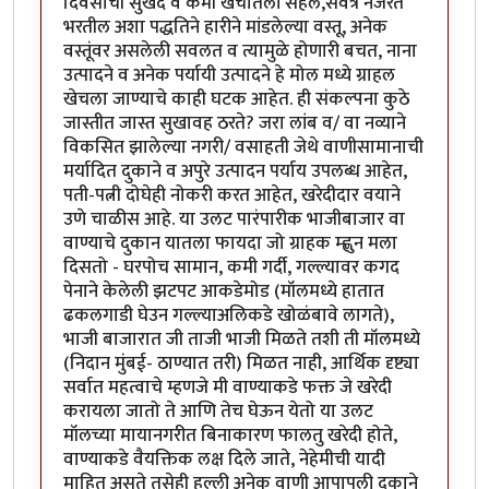
दिवसाची सुखद व कमी खर्चातली सहल,सर्वत्र नजरेत
भरतील अशा पद्धतिने हारीने मांडलेल्या वस्तू, अनेक
वस्तूंवर असलेली सवलत व त्यामुळे होणारी बचत, नाना
उत्पादने व अनेक पर्यायी उत्पादने हे मोल मध्ये ग्राहल
खेचला जाण्याचे काही घटक आहेत. ही संकल्पना कुठे
जास्तीत जास्त सुखावह ठरते? जरा लांब व/ वा नव्याने
विकसित झालेल्या नगरी/ वसाहती जेथे वाणीसामानाची
मर्यादित दुकाने व अपुरे उत्पादन पर्याय उपलब्ध आहेत,
पती-पत्नी दोघेही नोकरी करत आहेत, खरेदीदार वयाने
उणे चाळीस आहे. या उलट पारंपारीक भाजीबाजार वा
वाण्याचे दुकान यातला फायदा जो ग्राहक म्ह्णुन मला
दिसतो - घरपोच सामान, कमी गर्दी, गल्ल्यावर कगद
पेनाने केलेली झटपट आकडेमोड (मॉलमध्ये हातात
ढकलगाडी घेउन गल्ल्याअलिकडे खोळंबावे लागते),
भाजी बाजारात जी ताजी भाजी मिळते तशी ती मॉलमध्ये
(निदान मुंबई- ठाण्यात तरी) मिळत नाही, आर्थिक दृष्ट्या
सर्वात महत्वाचे म्हणजे मी वाण्याकडे फक्त जे खरेदी
करायला जातो ते आणि तेच घेऊन येतो या उलट
मॉलच्या मायानगरीत बिनाकारण फालतु खरेदी होते,
वाण्याकडे वैयक्तिक लक्ष दिले जाते, नेहेमीची यादी
माहित असते तसेही हल्ली अनेक वाणी आपापली दुकाने