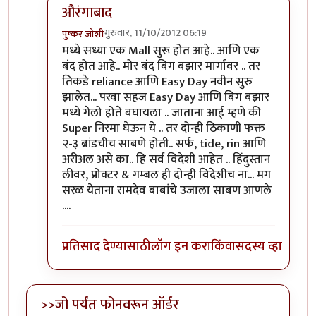
औरंगाबाद
गुरुवार, 11/10/2012 06:19
पुष्कर जोशी
In reply to
कल्पना आहे...
by
विकास
मध्ये सध्या एक Mall सुरू होत आहे.. आणि एक
बंद होत आहे.. मोर बंद बिग बझार मार्गावर .. तर
तिकडे reliance आणि Easy Day नवीन सुरु
झालेत... परवा सहज Easy Day आणि बिग बझार
मध्ये गेलो होते बघायला .. जाताना आई म्हणे की
Super निरमा घेऊन ये .. तर दोन्ही ठिकाणी फक्त
२-३ ब्रांडचीच साबणे होती.. सर्फ, tide, rin आणि
अरीअल असे का.. हि सर्व विदेशी आहेत .. हिंदुस्तान
लीवर, प्रोक्टर & गम्बल ही दोन्ही विदेशीच ना... मग
सरळ येताना रामदेव बाबांचे उजाला साबण आणले
....
प्रतिसाद देण्यासाठी
लॉग इन करा
किंवा
सदस्य व्हा
>>जो पर्यंत फोनवरून ऑर्डर