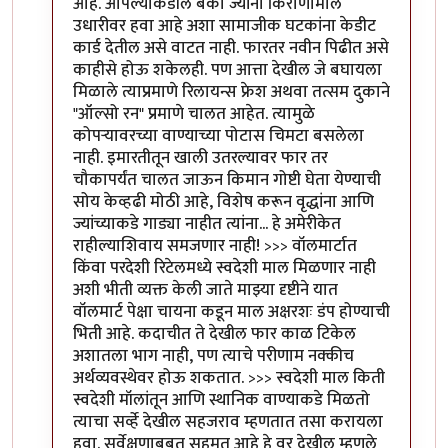
आहे. आपल्याकडील बँका ज्यांना किराणामाल
उधारीवर हवा आहे अशा सामाजीक घटकांना केडीट
कार्ड देतील असे वाटत नाही. फारतर नवीन पिढीत असे
काहीसे होऊ शकेलही. पण आत्ता देखील जे बघायला
मिळाले त्याप्रमाणे रिलायन्स फ्रेश अथवा तत्सम दुकाने
"ऑल्सो रन" प्रमाणे चालत आहेत. त्यामुळे
कोपर्‍यावरच्या वाण्याच्या पोटास चिमटा बसलेला
नाही. इमारतीतून खाली उतरल्यावर फार तर
चौकापर्यंत चालत जाऊन किमान गोष्टी घेता येण्याची
सोय केव्हढी मोठी आहे, विशेष करून वृद्धांना आणि
ज्यांच्याकडे गाड्या नाहीत त्यांना... हे अमेरीकेत
राहील्याशिवाय समजणार नाही! >>> वॉलमार्टात
किंवा परदेशी रिटेलमध्ये स्वदेशी माल मिळणार नाही
अशी भीती व्यक्त केली जाते माझ्या दृष्टीने यात
वॉलमार्ट पेक्षा चायना कडून माल अक्षरशः डंप होण्याची
भिती आहे. कदाचीत ते देखील फार काळ टिकेल
अशातला भाग नाही, पण त्याचे परीणाम नक्कीच
अर्थव्यवस्थेवर होऊ शकतात. >>> स्वदेशी माल किती
स्वदेशी मॉलांतून आणि स्थानिक वाण्याकडे मिळतो
त्याचा सर्व्हे देखील सहजराव म्हणतात तसा करायला
हवा. सर्वेक्षणाबबत सहमत आहे हे वर देखील म्हणले