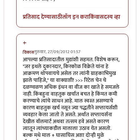
प्रतिसाद देण्यासाठी
लॉग इन करा
किंवा
सदस्य व्हा
+
गुरुवार, 27/09/2012 01:57
विकास
In reply to
जनजागृती
by
सर्वसाक्षी
आपल्या प्रतिसादातील मुद्यांशी सहमत. विशेष करून,
"जर इथले दुकानदार, किरकोळ विक्रेते यांना हे
आक्रमण थोपवायचे असेल तर त्यांनी ग्राहकाभिमुख
झाले पाहिजे," या वाक्याशी! >>> रिटेल चेन चे
दळण्वळण अधिक इंधन वा वीज का खाते हे समजले
नाही. किंबहुना वाहतुक खर्चात बचत हे किंमत कमी
करण्याचे त्यांचे साधन आहे. माल स्वस्त असण्याचे
कारण बाहतुक खर्च नसून ज्या पद्धतीने सप्लायर्सशी
व्यवहार केला जातो ते असते. अर्थात सप्लायर्सना
देखील वॉलमार्ट अथवा तत्सम हवे असते कारण
त्यातून त्यांच्याकडील मालाला उठाव येत असतो.
बल्क मधे माल + घासाघिस अशा दोन्ही मुळे