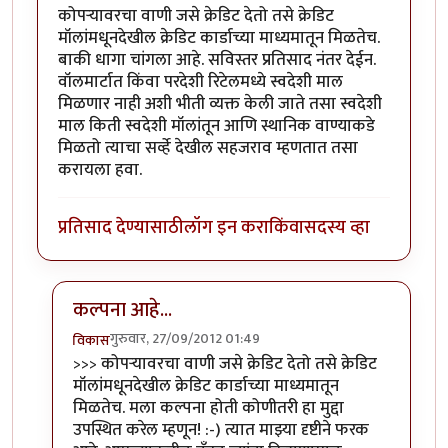
कोपर्‍यावरचा वाणी जसे क्रेडिट देतो तसे क्रेडिट
मॉलांमधूनदेखील क्रेडिट कार्डाच्या माध्यमातून मिळतेच.
बाकी धागा चांगला आहे. सविस्तर प्रतिसाद नंतर देईन.
वॉलमार्टात किंवा परदेशी रिटेलमध्ये स्वदेशी माल
मिळणार नाही अशी भीती व्यक्त केली जाते तसा स्वदेशी
माल किती स्वदेशी मॉलांतून आणि स्थानिक वाण्याकडे
मिळतो त्याचा सर्व्हे देखील सहजराव म्हणतात तसा
करायला हवा.
प्रतिसाद देण्यासाठी
लॉग इन करा
किंवा
सदस्य व्हा
कल्पना आहे...
गुरुवार, 27/09/2012 01:49
विकास
In reply to
+/-
by
नितिन थत्ते
>>> कोपर्‍यावरचा वाणी जसे क्रेडिट देतो तसे क्रेडिट
मॉलांमधूनदेखील क्रेडिट कार्डाच्या माध्यमातून
मिळतेच. मला कल्पना होती कोणीतरी हा मुद्दा
उपस्थित करेल म्हणून! :-) त्यात माझ्या दृष्टीने फरक