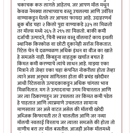
चकाचक करु लागले आहेतच. जर आपण मॉल मधुन
केवळ नेमक्या लाभाच्याच वस्तू उचलल्या आणि उर्वरित
वाण्याकडुन घेतले तर आपला फायदा आहे. उदाहरणर्थ
ब्रुक बाँड चहा २ किलो पुडा वाण्याकडे ३३५ ला मिळतो
तर मॉल्स मध्ये २६५ ते २९५ ला मिळतो. बाकी कमी
दर्जाची उत्पादने, चिनी स्वस्त वस्तू वॉलमार्ट काय इथली
स्थानिक किरकोळ वा छोटी दुकानेही सर्रास विकतात.
रिटेल चेन चे दळण्वळण अधिक इंधन वा वीज का खाते
हे समजले नाही. किंबहुना वाहतुक खर्चात बचत हे
किंमत कमी करण्याचे त्यांचे साधन आहे. माझ्या एका
मित्राने तो जेव्हा एका चहा कंपनित नोकरीला होता तेव्हा
त्याने असा अनुभव सांगितला होता की प्रचंड खरेदीवर
आधी रिटेलवाले उत्पादकाकडुन अधिक चांगला भाव
मिळवितात. मग ते उत्पादनाचा उगम विचारतात आणि
जर त्या ठिकाणाहुन जर उचलला तर किंमत कमी पडेल
हे पाहतात आणि त्याप्रमाणे उचलतात सामान्य
माणसाला जर असे वाटत असेल की मॉलची खरेदी
अध्जिक किफायती तर ते चालतील आणि जर नव्या
मॉलची नवलाई विरताच जर त्याला समजले की होता तो
वाणीच बरा तर मॉल बसतील. आजही अनेक मॉलमध्ये