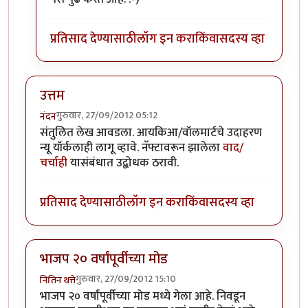
प्रतिसाद देण्यासाठी
लॉग इन करा
किंवा
सदस्य व्हा
उत्तम
गुरुवार, 27/09/2012 05:12
नंदन
संतुलित लेख आवडला. आयकिआ/वॉलमार्टचे उदाहरण
न्यू यॉर्कलाही लागू व्हावे. नॅफ्टावरून झालेला
वाद/
चर्चाही
यासंबंधात उद्बोधक ठरावी.
प्रतिसाद देण्यासाठी
लॉग इन करा
किंवा
सदस्य व्हा
भाजप २० वर्षांपूर्वीच्या मोड
गुरुवार, 27/09/2012 15:10
नितिन थत्ते
भाजप २० वर्षांपूर्वीच्या मोड मध्ये गेला आहे. निवडून