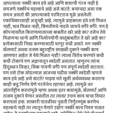
आपल्याला नक्की काय हवे आहे आणि कशाची गरज नाही हे
समजणे नक्कीच महत्त्वाचे आहे असे वाटते. बर्‍याचदा असा एक
समज असतो की आपल्याकडे परमिटराज मुळे असलेली
एकाधिकारशाही अजूनही आहे. त्यामुळे ग्राहकाला हवे तसे मिळत
नाही, भाव मिळत नाही, किंमतीमधे नाडले जायचे वगैरे वगैरे. पण हे
कोपर्‍यावरील किराणामालाच्या बाबतीत खरे आहे का? तसेच तेथे
मिळणर्‍या धान्ये आणि नित्योपयोगी वस्तूंबाबतीत ते खरे आहे का?
प्रत्येकासाठी निवड करण्यासाठी भरपूर संधी असते. मग नक्की
वॉलमार्ट अथवा तत्सम बहुराष्ट्रीय साखळी दुकाने नक्की काय
आणणार आहेत जे येथे मिळत नाही? त्याला विरोध करणारे कधी
कधी टोकाचे पण अज्ञानातून स्वदेशी असतात. म्हणूनच त्यांना
हिंदूस्थान लिव्हर, सिबा गायगी वगैरे पण संपूर्ण स्वदेशी वाटतात.
पण तसे टोक सोडल्यास आजच्या घडीस नक्की स्वदेशी म्हणजे
काय हवे आहे असे वाटते? माझ्या मते खुली अर्थव्यवस्था करताना
काही कडू निर्णय घेणे गरजेचेच रहाणार आहे. त्यामुळे जर
आंतर्राष्ट्रीय करारांमुळे म्हणा अथवा इतर कशामुळे, वॉलमार्ट आणि
तत्सम दुकाने येणार असतील तर त्यावर उपाय काय याचा विचार
करायला हवा. सरकारी पातळीवर नुसती निर्गुंतव्णूक करणेच
महत्त्वाचे नाही तर त्यातून येणारे उद्योग नक्की काय नियम पाळत