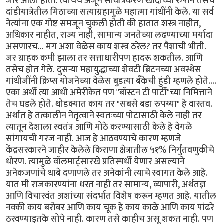
जोर आला होता. त्याचेच अजून सार्वत्रिकरण खादीच्या रुपाने तसेच
दांडीयात्रेतील मिठाच्या सत्याग्रहामुळे महात्मा गांधींनी केले. या सर्व
नेत्यांना एक गोष्ट समजून चुकली होती की हातात शस्त्र नाहीत,
अधिकार नाहीत, राज्य नाही, सामान्य जनतेच्या लढण्याच्या मर्यादा
असणारच... मग अशा वेळेस काय शस्त्र ठरेल? तर पैशाची भीती.
जर ग्राहक कमी झाला तर सत्ताधारीपण हादरू शकतील. आणि
तसेच होत गेले. दुसर्‍या महायुद्धाच्या शेवटी ब्रिटनच्या अवस्थेस
गांधीजींनी क्रिप्स योजनेच्या वेळेस बुडत्या बँकेची हुंडी म्हणले होते....
एका अर्थी त्या आधी अमेरीकेत पण "बॉस्टन टी पार्टी"च्या निमित्ताने
तेच घडले होते. थोडक्यात काय तर "सबसे बडा रुपय्या" हे वास्तव.
अर्थात हे तत्कालीन नेतृत्वाने स्वतःच्या पोटासाठी केले नाही तर
त्यातून देशाला स्वतंत्र आणि मोठे करण्यासाठी केले हे वेगळे
सांगायची गरज नाही. आज हे आठवण्याचे कारण म्हणजे
केंद्रसरकारने जाहीर केलेले किराणा क्षेत्रातील ५१% निर्गुंतवणुकीचे
धोरण. त्यामुळे वॉलमार्ट्सारखे प्रतिस्पर्धी येणार असल्याने
अनेकजणांचे धाबे दणाणले तर अनेकांनी त्याचे स्वागत केले आहे.
यात मी राजकारण्यांना धरत नाही तर सामान्य, व्यापारी, अर्थतज्ञ
आणि विचारवंत अशांच्या संदर्भात विशेष करून म्हणत आहे. यातील
नक्की काय बरोबर आणि काय चूक हे काय काळे आणि काय पांढरे
ठरवण्याइतके सोपे नाही. कारण तसे काहीच असू शकत नाही. पण