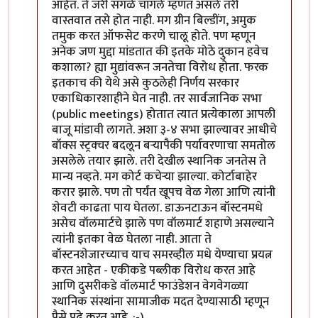
आहेत. ते जरी सगळे चांगले म्हणत असले तरी
वास्तवात तसे होत नाही. मग ग्रीन बिल्डींग, अमुक
तमुक करत ऑफसेट करणे चालू होते. पण म्हणून
अनेक जण मुद्दा मांडतात की इतके मोठे दुकान हवेच
कशाला? ह्या मुद्यांवरून जनतेचा विरोध होता. फरक
इतकाच की येथे असे कुठलेही निर्णय सरकार
एकाधिकारशाहीने घेत नाही. तर सार्वजानिक सभा
(public meetings) होतात त्यात प्रत्येकाला आपली
बाजू मांडावी लागते. अशा ३-४ सभा झाल्यावर आधीचे
बॉक्स स्ट्रक्चर बदलून बर्‍यापैकी पर्यावरणाचा समतोल
असलेले तयार झाले. तरी देखील स्थानिक जनतेस ते
मान्य नव्हते. मग कोर्ट कचेर्‍या झाल्या. कोर्टाबाहेर
करार झाले. पण तो पर्यंत खूपच वेळ गेला आणि त्यांनी
शेवटी काढता पाय घेतला. डाऊनटाऊन बॉस्टनमधे
असेच वॉलमार्टचे झाले पण वॉलमार्ट शहाणे असल्याने
त्यांनी इतका वेळ घेतला नाही. आता ते
बॉस्टनशेजारच्याच याच समरव्हील मधे येण्याचा प्रयत्न
करत आहेत - एकीकडे पब्लीक विरोध करत आहे
आणि दुसरीकडे वॉलमार्ट फाउंडेशन वेगवेगळ्या
स्थानिक संस्थांना सामाजीक मदत देण्यासाठी म्हणून
पैसे पुढे करत आहे. :-)