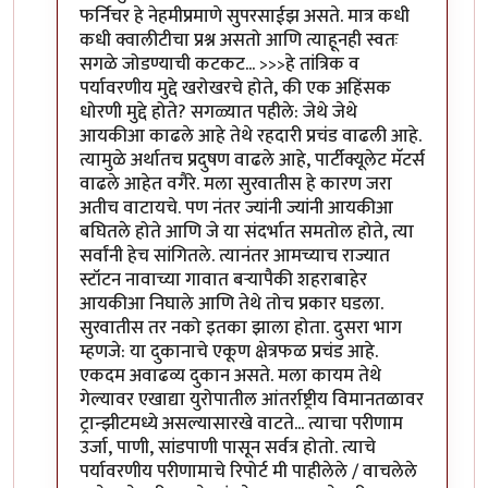
फर्निचर हे नेहमीप्रमाणे सुपरसाईझ असते. मात्र कधी
कधी क्वालीटीचा प्रश्न असतो आणि त्याहूनही स्वतः
सगळे जोडण्याची कटकट... >>>हे तांत्रिक व
पर्यावरणीय मुद्दे खरोखरचे होते, की एक अहिंसक
धोरणी मुद्दे होते? सगळ्यात पहीले: जेथे जेथे
आयकीआ काढले आहे तेथे रहदारी प्रचंड वाढली आहे.
त्यामुळे अर्थातच प्रदुषण वाढले आहे, पार्टीक्यूलेट मॅटर्स
वाढले आहेत वगैरे. मला सुरवातीस हे कारण जरा
अतीच वाटायचे. पण नंतर ज्यांनी ज्यांनी आयकीआ
बघितले होते आणि जे या संदर्भात समतोल होते, त्या
सर्वांनी हेच सांगितले. त्यानंतर आमच्याच राज्यात
स्टॉटन नावाच्या गावात बर्‍यापैकी शहराबाहेर
आयकीआ निघाले आणि तेथे तोच प्रकार घडला.
सुरवातीस तर नको इतका झाला होता. दुसरा भाग
म्हणजे: या दुकानाचे एकूण क्षेत्रफळ प्रचंड आहे.
एकदम अवाढव्य दुकान असते. मला कायम तेथे
गेल्यावर एखाद्या युरोपातील आंतर्राष्ट्रीय विमानतळावर
ट्रान्झीटमध्ये असल्यासारखे वाटते... त्याचा परीणाम
उर्जा, पाणी, सांडपाणी पासून सर्वत्र होतो. त्याचे
पर्यावरणीय परीणामाचे रिपोर्ट मी पाहीलेले / वाचलेले