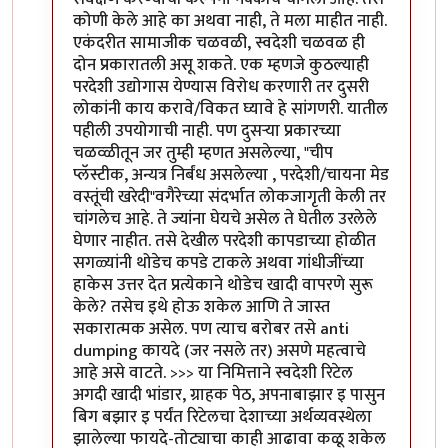
कोणी केले आहे का अथवा नाही, ते मला माहीत नाही.
एकंदरीत सामाजीक चळवळी, स्वदेशी चळवळ ही
दोन प्रकारातली असू शकते. एक म्हणजे कुठल्याही
परदेशी उद्योगास येण्यास विरोध करणारी तर दुसरी
लोकांनी काय करावे/विकत घ्यावे हे सांगणरी. यातील
पहीली उपयोगाची नाही. पण दुसर्‍या प्रकारच्या
चळव्ळीतून जर तुम्ही म्हणत असलेल्या, "चीप
प्लॅस्टीक, अन्यत्र निर्बंध असलेल्या , परदेशी/चायना मेड
वस्तूंची खरेदी"वगैरेच्या संदर्भात लोकजागृती केली तर
चांगलेच आहे. ते ज्यांना घेयचे असेल ते घेतील उरलेले
घेणार नाहीत. तसे देखील परदेशी कापडाच्या होळीत
सगळ्यांनी थोडेच कपडे टाकले अथवा गांधीजींच्या
हाकेस उत्तर देत प्रत्येकाने थोडेच खादी वापरणे सुरू
केले? तसेच इथे होऊ शकेल आणि ते जास्त
सकारात्मक असेल. पण त्याच बरोबर तसे anti
dumping कायदे (जर नसले तर) असणे महत्वाचे
आहे असे वाटते. >>> या निमित्ताने स्वदेशी रिटेल
अगदी खादी भांडार, ग्राहक पेठ, अपनाबाझार इ पासुन
बिग बझार इ पर्यंत रिटेलचा देशाच्या अर्थव्यवस्थेला
झालेल्या फायदे-तोट्याचा काही आढावा कळू शकेल