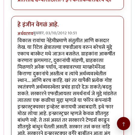
हे इंजीन वेगळं आहे.
बुधवार, 03/10/2012 10:51
अर्धवटराव
विकास रावांचा नेहेमीप्रमाणे संतुलीत आणि कसदार
लेख. या रिटेल क्षेत्रातल्या एफडीआय वरुन बरेचसे मुद्दे
एकाच बास्केट मधे जाऊन बसलेत. ग्राहकांना आकर्षीत
करणारा झगमगाट, दुकानांची मांडणी, ग्राहकाला
मिळणारे अनेक पर्याय, नाक्यावरच्या माय्क्रोमॅनेज्ड
किराणा दुकानांचे अस्तीत्व व त्यांचे अर्थव्यवस्थेतील
स्थान.... आणि बरच काहि. खरं तर यापैकी प्रत्येक गोष्ट
स्वतंत्रपणे अर्थव्यवस्थेला प्रचंड हादरे देऊ शकते/बदलु
शकते. सरकारने एफडीआयला समर्थनार्थ जे मुद्दे मांडलेत
त्यातला एक कळीचा मुद्दा म्हणजे या फॉरेन कंपन्यांनी
इन्फ्रास्ट्रक्चरवर इन्व्हेस्ट करायची जबाबदारी. इथे फार
मोठा लोचा आहे. इन्फ्रास्ट्रच्रर म्हणजे केवळ शीतगृह
बांधणे नव्हे. ते तसं असतं तर सरकारने टेण्डर्स काढुन
↑
शीतगृहे बांधुन घेतली असती. सरकार तसं करत नाहि
आहे. सरकारने इन्फ्रास्ट्क्चर वगैरे बाबींतुन आता अंग