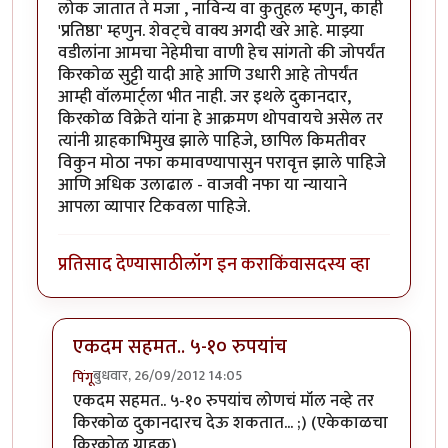
लोक जातात ते मजा , नाविन्य वा कुतुहल म्हणुन, काही
'प्रतिष्ठा' म्हणुन. शेवट्चे वाक्य अगदी खरे आहे. माझ्या
वडीलांना आमचा नेहेमीचा वाणी हेच सांगतो की जोपर्यंत
किरकोळ सुट्टी यादी आहे आणि उधारी आहे तोपर्यंत
आम्ही वॉलमार्ट्ला भीत नाही. जर इथले दुकानदार,
किरकोळ विक्रेते यांना हे आक्रमण थोपवायचे असेल तर
त्यांनी ग्राहकाभिमुख झाले पाहिजे, छापिल किमतीवर
विकुन मोठा नफा कमावण्यापासुन परावृत्त झाले पाहिजे
आणि अधिक उलाढाल - वाजवी नफा या न्यायाने
आपला व्यापार टिकवला पाहिजे.
प्रतिसाद देण्यासाठी
लॉग इन करा
किंवा
सदस्य व्हा
एकदम सहमत.. ५-१० रुपयांच
बुधवार, 26/09/2012 14:05
पिंगू
In reply to
जनजागृती
by
सर्वसाक्षी
एकदम सहमत.. ५-१० रुपयांच लोणचं मॉल नव्हे तर
किरकोळ दुकानदारच देऊ शकतात... ;) (एकेकाळचा
किरकोळ ग्राहक)