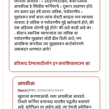
घ्यायला आवडेल : > उदाहरणादाखल, बॉस्टनजवळ
आयकीआ हे स्विडीश फर्निचरचे > दुकान उघडणार होते.
पण सलग दहा वर्षे त्यावर तांत्रिक, पर्यावरणीय >
मुद्यांवरून चर्चा करत त्यांना शेवटी काढता पाय घ्यायला
लावला. हे तांत्रिक व पर्यावरणीय मुद्दे खरोखरचे होते, की
एक अहिंसक धोरणी मुद्दे होते? की असे काही आहे का -
- बॉस्टन-स्थानिक व्यापार्‍यांना त्या तांत्रिक वा
पर्यावरणीय मुद्द्यांवर थोडी ढील दिली जाते, पण
आयकिया कंपनीला त्या मुद्द्यांवरून काटेकोरपणे
जबाबदार धरण्यात आले?
प्रतिसाद देण्यासाठी
लॉग इन करा
किंवा
सदस्य व्हा
आयकीआ
गुरुवार, 27/09/2012 04:01
विकास
In reply to
चांगला लेख
by
धनंजय
खुलासा करण्याआधी: मला आयकीआ आवडते.
तिथले फर्निचर बर्‍याचदा भारतीय पद्धतीत बसणारे
आहे. युरोपिअन तर आहेच आहे. त्या ऐवजी अमेरीकन