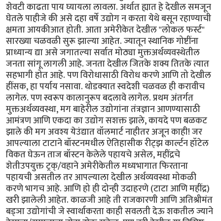
शेवटी काढता पाय घ्यायला लावला. अर्थात ह्यात हे देखील समजून
घेतले पाहीजे की असे दहा वर्षे उद्योग न करता येथे बसून रहाण्याची
क्षमता आयकीआत होती. आता अमेरीकेत देखील "लोकल फर्स्ट"
सारख्या चळवळी सुरू झाल्या आहेत. ज्यातून स्थानिक गोष्टींना
प्राध्यान्य द्या असे जगातल्या सर्वात मोठ्या मुक्तअर्थव्यवस्थेतील
जनता सांगू लागली आहे. जनता देखील जितके शक्य तितके त्यात
सहभागी होत आहे. पण विरोधासाठी विरोध करणे आणि तो देखील
हींसक, हा पर्याय नसावा. थोडक्यात स्वदेशी चळवळ ही करावीच
लागेल. पण स्वरूप कालानुरूप बदलावे लागेल. प्रथम अंतर्गत
मुक्तअर्थव्यवस्था, मग बाहेरील उद्योगांना तंत्रज्ञान आणण्यासाठी
आमंत्रण आणि एकदा का उद्योग सशक्त झाले, कायदे पण बळकट
झाले की मग अवश्य येउंद्यात वॉलमार्ट नाहीतर अजून काही! जर
आपल्याला टाटाने बॉस्टनमधील ऐतिहासीक रीट्झ कार्ल्टन हॉटेल
विकत घेऊन ताज बॉस्टन केलेले पहायचे असेल, महींद्रचे
शेतीउपयुक्त ट्रक्/वहाने अमेरीकेतील मध्यभागात फिरताना
पहायची असतील तर आपल्याला देखील अर्थव्यवस्था मोकळी
करणे भागच आहे. आणि हो ही दोन्ही उदाहरणे (टाटा आणि महींद्र)
खरी झालेली आहेत. काळजी आहे ती राजकारणी आणि अतिश्रीमंत
बड्ञा उद्योगांची जे स्वार्थाकरता काही सवलती देऊ शकतील ज्याने