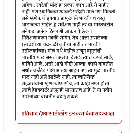
आहेच... स्वदेशी मॉल हा प्रकार काय आहे ते माहीत
नाही. पण स्थानिकवाण्याकडे परदेशी माल
पण
मिळतो
असे म्हणेन. थोड्क्यात प्रामुख्याने भारतीयच वस्तू
आढळल्या आहेत. हे सर्वेक्षण नाही तर या भारतभेटीत
अनेकदा अनेक ठिकाणी जाऊन केलेल्या
निरीक्षणावरून नक्की सांगेन. तेच आत्ता असलेल्या
(स्वदेशी या चळवळी वृत्तीचा नाही तर भारतीय
उद्योजकांच्या) मॉल मधे देखील अजून बहुतांशी
भारतीय माल असतो असेच दिसले. त्यात कपडे आले,
दागिने आले, अत्तरे आदी गोष्टी आल्या. काही बाबतीत
अर्थातच ब्रँडेड गोष्टी आल्या आहेत पण त्यामुळे भारतीय
माल नाही असे झालेले नाही. त्याव्यतिरीक्त
सहजरावांना म्हणल्याप्र्माणेच, जो काही नफा होतो
त्याचे हेडक्वार्टर अजूनही भारतातच आहे. ते या नवीन
उद्योगांच्या बाबतीत बदलू शकते.
प्रतिसाद देण्यासाठी
लॉग इन करा
किंवा
सदस्य व्हा