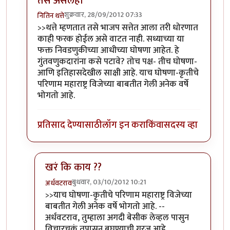
तसे असेलही
शुक्रवार, 28/09/2012 07:33
नितिन थत्ते
In reply to
लेख आवडला.
by
पैसा
>>थत्ते म्हणतात तसे भाजप सत्तेत आला तरी धोरणात
काही फरक होईल असे वाटत नाही. सध्याच्या या
फक्त निवडणुकीच्या आधीच्या घोषणा आहेत. हे
गुंतवणुकदारांना कसे पटावे? तोच पक्ष- तीच घोषणा-
आणि इतिहासदेखील साक्षी आहे. याच घोषणा-कृतीचे
परिणाम महाराष्ट्र विजेच्या बाबतीत गेली अनेक वर्षे
भोगतो आहे.
प्रतिसाद देण्यासाठी
लॉग इन करा
किंवा
सदस्य व्हा
खरं कि काय ??
बुधवार, 03/10/2012 10:21
अर्धवटराव
In reply to
तसे असेलही
by
नितिन थत्ते
>>याच घोषणा-कृतीचे परिणाम महाराष्ट्र विजेच्या
बाबतीत गेली अनेक वर्षे भोगतो आहे. --
अर्धवटराव, तुम्हाला अगदी बेसीक लेव्हल पासुन
विचारचक्रं तपासुन बघण्याची गरज आहे...