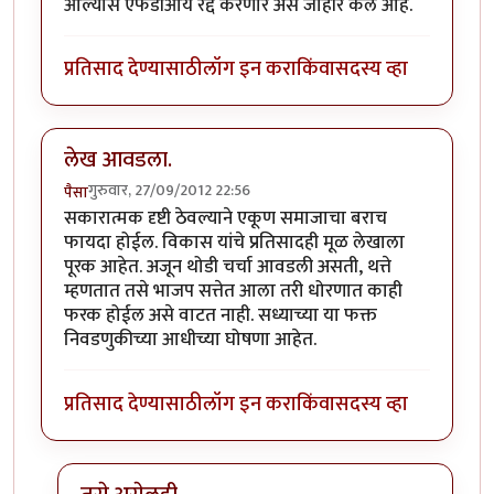
आल्यास एफडीआय रद्द करणार असं जाहीर केलं आहे.
प्रतिसाद देण्यासाठी
लॉग इन करा
किंवा
सदस्य व्हा
लेख आवडला.
गुरुवार, 27/09/2012 22:56
पैसा
सकारात्मक दृष्टी ठेवल्याने एकूण समाजाचा बराच
फायदा होईल. विकास यांचे प्रतिसादही मूळ लेखाला
पूरक आहेत. अजून थोडी चर्चा आवडली असती, थत्ते
म्हणतात तसे भाजप सत्तेत आला तरी धोरणात काही
फरक होईल असे वाटत नाही. सध्याच्या या फक्त
निवडणुकीच्या आधीच्या घोषणा आहेत.
प्रतिसाद देण्यासाठी
लॉग इन करा
किंवा
सदस्य व्हा