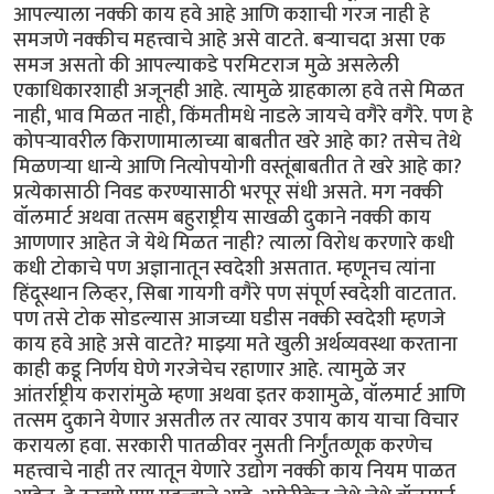
आपल्याला नक्की काय हवे आहे आणि कशाची गरज नाही हे
समजणे नक्कीच महत्त्वाचे आहे असे वाटते. बर्‍याचदा असा एक
समज असतो की आपल्याकडे परमिटराज मुळे असलेली
एकाधिकारशाही अजूनही आहे. त्यामुळे ग्राहकाला हवे तसे मिळत
नाही, भाव मिळत नाही, किंमतीमधे नाडले जायचे वगैरे वगैरे. पण हे
कोपर्‍यावरील किराणामालाच्या बाबतीत खरे आहे का? तसेच तेथे
मिळणर्‍या धान्ये आणि नित्योपयोगी वस्तूंबाबतीत ते खरे आहे का?
प्रत्येकासाठी निवड करण्यासाठी भरपूर संधी असते. मग नक्की
वॉलमार्ट अथवा तत्सम बहुराष्ट्रीय साखळी दुकाने नक्की काय
आणणार आहेत जे येथे मिळत नाही? त्याला विरोध करणारे कधी
कधी टोकाचे पण अज्ञानातून स्वदेशी असतात. म्हणूनच त्यांना
हिंदूस्थान लिव्हर, सिबा गायगी वगैरे पण संपूर्ण स्वदेशी वाटतात.
पण तसे टोक सोडल्यास आजच्या घडीस नक्की स्वदेशी म्हणजे
काय हवे आहे असे वाटते? माझ्या मते खुली अर्थव्यवस्था करताना
काही कडू निर्णय घेणे गरजेचेच रहाणार आहे. त्यामुळे जर
आंतर्राष्ट्रीय करारांमुळे म्हणा अथवा इतर कशामुळे, वॉलमार्ट आणि
तत्सम दुकाने येणार असतील तर त्यावर उपाय काय याचा विचार
करायला हवा. सरकारी पातळीवर नुसती निर्गुंतव्णूक करणेच
महत्त्वाचे नाही तर त्यातून येणारे उद्योग नक्की काय नियम पाळत