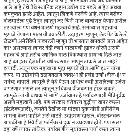
आहेत, हे ठरवणे पण महत्त्वाचे आहे. अमेरीकेत जेथे जेथे वॉलमार्ट
आले आहे तेथे तेथे स्थानिक लहान उद्योग बंद पडले आहेत अथवा
कमकुवत झाले आहेत. त्यातून शिकणे गरजेचे आहे. त्याच बरोबर
वॉलमार्टला पुढे ठेवून त्यातून जर चिनी माल बाजारात येणार असेल
तर त्याला पण बंधने घालणे महत्त्वाचे आहे. सगळ्यात महत्त्वाचे
म्हणजे येणार्‍या मालाची क्वालीटी. उदाहरण म्हणून, लेड पेंट केलेली
खेळणी अमेरीकेने नाकारली म्हणून ती भारतात खपवली जात आहेत
का? असल्यास त्यावर बंदी कशी घालायची ह्यावर धोरणे असणे
महत्त्वाचे आहे.तसेच स्थानिक माल विकण्यास प्राधान्य दिले जात
आहे का इतर देशातील येथे स्वस्तात आणून टाकले जात आहे?
इत्यादी. अजून एक महत्वाचा मुद्दा म्हणजे वीज आणि इंधन यांचा
वापर. या उद्योगांची दळणवळण व्यवस्था ही प्रचंड उर्जा (वीज-इंधन
सर्वच) वापरते. त्यामुळे ते येथे येऊन आधीच कमी असलेल्या उर्जेस
वापरणार असले तर त्यातून अधिकच वीजकपात होऊ शकते.
त्यामुळे त्यांची बांधकामे आणि उर्जावापर हे पर्यावरणाशी मैत्रिपूर्वक
असणे महत्त्वाचे आहे. पण सरकार बरोबरच बुद्धीचा वापर करून
(इंटलेक्चुअली), जनतेने देखील या मोठ्या दुकानांशी अहींसेनेच
सामना केला पाहीजे असे वाटते. उदाहरणादाखल, बॉस्टनजवळ
आयकीआ हे स्विडीश फर्निचरचे दुकान उघडणार होते. पण सलग
दहा वर्षे त्यावर तांत्रिक, पर्यावरणीय मुद्यांवरून चर्चा करत त्यांना