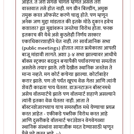
आहेत. ते जरी सगळे चांगले म्हणत असले तरी
वास्तवात तसे होत नाही. मग ग्रीन बिल्डींग, अमुक
तमुक करत ऑफसेट करणे चालू होते. पण म्हणून
अनेक जण मुद्दा मांडतात की इतके मोठे दुकान हवेच
कशाला? ह्या मुद्यांवरून जनतेचा विरोध होता. फरक
इतकाच की येथे असे कुठलेही निर्णय सरकार
एकाधिकारशाहीने घेत नाही. तर सार्वजानिक सभा
(public meetings) होतात त्यात प्रत्येकाला आपली
बाजू मांडावी लागते. अशा ३-४ सभा झाल्यावर आधीचे
बॉक्स स्ट्रक्चर बदलून बर्‍यापैकी पर्यावरणाचा समतोल
असलेले तयार झाले. तरी देखील स्थानिक जनतेस ते
मान्य नव्हते. मग कोर्ट कचेर्‍या झाल्या. कोर्टाबाहेर
करार झाले. पण तो पर्यंत खूपच वेळ गेला आणि त्यांनी
शेवटी काढता पाय घेतला. डाऊनटाऊन बॉस्टनमधे
असेच वॉलमार्टचे झाले पण वॉलमार्ट शहाणे असल्याने
त्यांनी इतका वेळ घेतला नाही. आता ते
बॉस्टनशेजारच्याच याच समरव्हील मधे येण्याचा प्रयत्न
करत आहेत - एकीकडे पब्लीक विरोध करत आहे
आणि दुसरीकडे वॉलमार्ट फाउंडेशन वेगवेगळ्या
स्थानिक संस्थांना सामाजीक मदत देण्यासाठी म्हणून
पैसे पुढे करत आहे. :-)