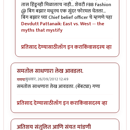
तास हिंडूनही मिळालाच नाही... शेवटी FBB Fashion
@ बिग बझार मधूनच एक सुंदर फोरमल घेतला...
बिग बझार च्या Chief belief officer चे म्हणणे पहा
Devdutt Pattanaik: East vs. West -- the
myths that mystify
प्रतिसाद देण्यासाठी
लॉग इन करा
किंवा
सदस्य व्हा
समतोल साधणारा लेख आवडला.
बुधवार, 26/09/2012 12:49
गणपा
समतोल साधणारा लेख आवडला. (बेंबट्या) गणा
प्रतिसाद देण्यासाठी
लॉग इन करा
किंवा
सदस्य व्हा
अतिशय संतुलित आणि संयत मांडणी