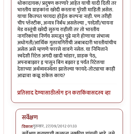
धोकादायक/ प्रदुषण करणारे आहेत याची यादी दिली तर
भारतीय ग्राहकांना खरेदी करताना पुरेशी माहिती असेल.
याचा कितपत फायदा होईल कल्पना नाही. पण तरीही
चीप प्लॅस्टीक, अन्यत्र निर्बंध असलेल्या , परदेशी/चायना
मेड वस्तूंची खरेदी सुरुच राहीली तर तो भारतीय
नागरिकांचा निर्णय समजून पुढे मागे होणार्‍या संभाव्य
अधोगती/आर्थिक गुलामगिरीची जबाबदारी भारतीयांचीच
असेल असे म्हणणे फारसे वावगे नसेल. या निमित्ताने
स्वदेशी रिटेल अगदी खादी भांडार, ग्राहक पेठ,
अपनाबाझार इ पासुन बिग बझार इ पर्यंत रिटेलचा
देशाच्या अर्थव्यवस्थेला झालेल्या फायदे-तोट्याचा काही
आढावा कळू शकेल काय?
प्रतिसाद देण्यासाठी
लॉग इन करा
किंवा
सदस्य व्हा
सर्वेक्षण
गुरुवार, 27/09/2012 01:33
विकास
In reply to
स्वदेशी चळवळ
by
सहज
सर्वेक्षण करण्याची कल्पना नक्कीच चांगली आहे. तसे