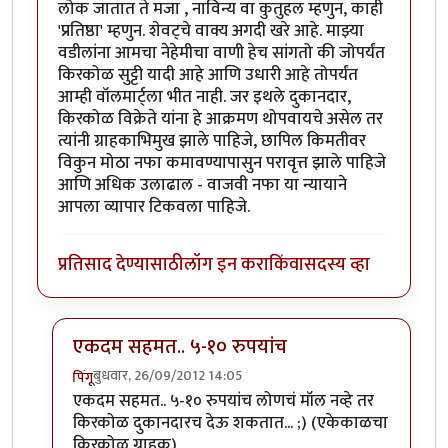
लोक जातात ते मजा , नाविन्य वा कुतुहल म्हणुन, काही
'प्रतिष्ठा' म्हणुन. शेवट्चे वाक्य अगदी खरे आहे. माझ्या
वडीलांना आमचा नेहेमीचा वाणी हेच सांगतो की जोपर्यंत
किरकोळ सुट्टी यादी आहे आणि उधारी आहे तोपर्यंत
आम्ही वॉलमार्ट्ला भीत नाही. जर इथले दुकानदार,
किरकोळ विक्रेते यांना हे आक्रमण थोपवायचे असेल तर
त्यांनी ग्राहकाभिमुख झाले पाहिजे, छापिल किमतीवर
विकुन मोठा नफा कमावण्यापासुन परावृत्त झाले पाहिजे
आणि अधिक उलाढाल - वाजवी नफा या न्यायाने
आपला व्यापार टिकवला पाहिजे.
प्रतिसाद देण्यासाठी
लॉग इन करा
किंवा
सदस्य व्हा
एकदम सहमत.. ५-१० रुपयांच
बुधवार, 26/09/2012 14:05
पिंगू
In reply to
जनजागृती
by
सर्वसाक्षी
एकदम सहमत.. ५-१० रुपयांच लोणचं मॉल नव्हे तर
किरकोळ दुकानदारच देऊ शकतात... ;) (एकेकाळचा
किरकोळ ग्राहक)