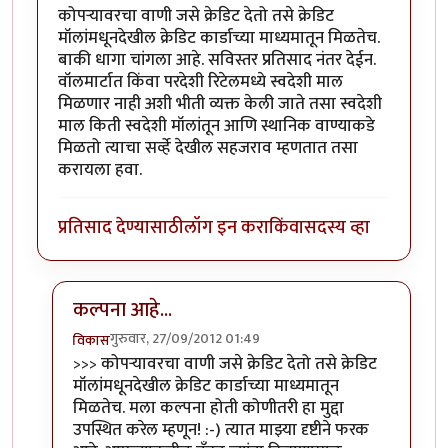
कोपर्‍यावरचा वाणी जसे क्रेडिट देतो तसे क्रेडिट
मॉलांमधूनदेखील क्रेडिट कार्डाच्या माध्यमातून मिळतेच.
बाकी धागा चांगला आहे. सविस्तर प्रतिसाद नंतर देईन.
वॉलमार्टात किंवा परदेशी रिटेलमध्ये स्वदेशी माल
मिळणार नाही अशी भीती व्यक्त केली जाते तसा स्वदेशी
माल किती स्वदेशी मॉलांतून आणि स्थानिक वाण्याकडे
मिळतो त्याचा सर्व्हे देखील सहजराव म्हणतात तसा
करायला हवा.
प्रतिसाद देण्यासाठी
लॉग इन करा
किंवा
सदस्य व्हा
कल्पना आहे...
गुरुवार, 27/09/2012 01:49
विकास
In reply to
+/-
by
नितिन थत्ते
>>> कोपर्‍यावरचा वाणी जसे क्रेडिट देतो तसे क्रेडिट
मॉलांमधूनदेखील क्रेडिट कार्डाच्या माध्यमातून
मिळतेच. मला कल्पना होती कोणीतरी हा मुद्दा
उपस्थित करेल म्हणून! :-) त्यात माझ्या दृष्टीने फरक