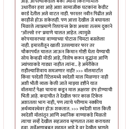
आहे. आपल्याकडील बँका ज्यांना किराणामाल
उधारीवर हवा आहे अशा सामाजीक घटकांना केडीट
कार्ड देतील असे वाटत नाही. फारतर नवीन पिढीत असे
काहीसे होऊ शकेलही. पण आत्ता देखील जे बघायला
मिळाले त्याप्रमाणे रिलायन्स फ्रेश अथवा तत्सम दुकाने
"ऑल्सो रन" प्रमाणे चालत आहेत. त्यामुळे
कोपर्‍यावरच्या वाण्याच्या पोटास चिमटा बसलेला
नाही. इमारतीतून खाली उतरल्यावर फार तर
चौकापर्यंत चालत जाऊन किमान गोष्टी घेता येण्याची
सोय केव्हढी मोठी आहे, विशेष करून वृद्धांना आणि
ज्यांच्याकडे गाड्या नाहीत त्यांना... हे अमेरीकेत
राहील्याशिवाय समजणार नाही! >>> वॉलमार्टात
किंवा परदेशी रिटेलमध्ये स्वदेशी माल मिळणार नाही
अशी भीती व्यक्त केली जाते माझ्या दृष्टीने यात
वॉलमार्ट पेक्षा चायना कडून माल अक्षरशः डंप होण्याची
भिती आहे. कदाचीत ते देखील फार काळ टिकेल
अशातला भाग नाही, पण त्याचे परीणाम नक्कीच
अर्थव्यवस्थेवर होऊ शकतात. >>> स्वदेशी माल किती
स्वदेशी मॉलांतून आणि स्थानिक वाण्याकडे मिळतो
त्याचा सर्व्हे देखील सहजराव म्हणतात तसा करायला
हवा. सर्वेक्षणाबबत सहमत आहे हे वर देखील म्हणले