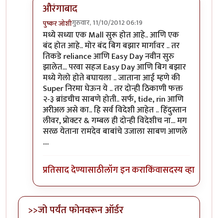
औरंगाबाद
गुरुवार, 11/10/2012 06:19
पुष्कर जोशी
In reply to
कल्पना आहे...
by
विकास
मध्ये सध्या एक Mall सुरू होत आहे.. आणि एक
बंद होत आहे.. मोर बंद बिग बझार मार्गावर .. तर
तिकडे reliance आणि Easy Day नवीन सुरु
झालेत... परवा सहज Easy Day आणि बिग बझार
मध्ये गेलो होते बघायला .. जाताना आई म्हणे की
Super निरमा घेऊन ये .. तर दोन्ही ठिकाणी फक्त
२-३ ब्रांडचीच साबणे होती.. सर्फ, tide, rin आणि
अरीअल असे का.. हि सर्व विदेशी आहेत .. हिंदुस्तान
लीवर, प्रोक्टर & गम्बल ही दोन्ही विदेशीच ना... मग
सरळ येताना रामदेव बाबांचे उजाला साबण आणले
....
प्रतिसाद देण्यासाठी
लॉग इन करा
किंवा
सदस्य व्हा
>>जो पर्यंत फोनवरून ऑर्डर