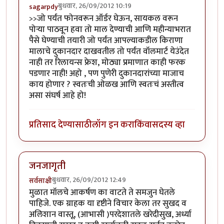
बुधवार, 26/09/2012 10:19
sagarpdy
>>जो पर्यंत फोनवरून ऑर्डर घेऊन, सायकल वरून
पोर्‍या पाठवून हवा तो माल देण्याची आणि महीन्याभरात
पैसे घेण्याची तयारी जो पर्यंत आपल्याकडील किराणा
मालाचे दुकानदार दाखवतील तो पर्यंत वॉलमार्ट येउंदेत
नाही तर रिलायन्स फ्रेश, मोठ्या प्रमाणात काही फरक
पडणार नाही! अहो , पण पुणेरी दुकानदारांच्या माजाच
काय होणार ? स्वतःची ओळख आणि स्वतःचं अस्तीत्व
असा संघर्ष आहे हो!
प्रतिसाद देण्यासाठी
लॉग इन करा
किंवा
सदस्य व्हा
जनजागृती
बुधवार, 26/09/2012 12:49
सर्वसाक्षी
मुळात मॉलचे आकर्षण का वाटते ते समजुन घेतले
पाहिजे. एक ग्राहक या दृष्टीने विचार केला तर सुखद व
अलिशान वास्तू, (आभासी )परदेशातले खरेदीसुख, अर्ध्या