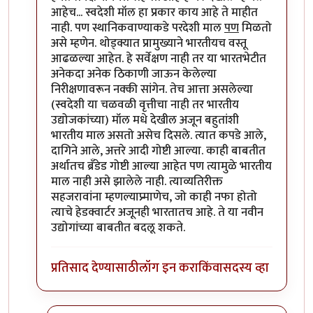
आहेच... स्वदेशी मॉल हा प्रकार काय आहे ते माहीत
नाही. पण स्थानिकवाण्याकडे परदेशी माल
पण
मिळतो
असे म्हणेन. थोड्क्यात प्रामुख्याने भारतीयच वस्तू
आढळल्या आहेत. हे सर्वेक्षण नाही तर या भारतभेटीत
अनेकदा अनेक ठिकाणी जाऊन केलेल्या
निरीक्षणावरून नक्की सांगेन. तेच आत्ता असलेल्या
(स्वदेशी या चळवळी वृत्तीचा नाही तर भारतीय
उद्योजकांच्या) मॉल मधे देखील अजून बहुतांशी
भारतीय माल असतो असेच दिसले. त्यात कपडे आले,
दागिने आले, अत्तरे आदी गोष्टी आल्या. काही बाबतीत
अर्थातच ब्रँडेड गोष्टी आल्या आहेत पण त्यामुळे भारतीय
माल नाही असे झालेले नाही. त्याव्यतिरीक्त
सहजरावांना म्हणल्याप्र्माणेच, जो काही नफा होतो
त्याचे हेडक्वार्टर अजूनही भारतातच आहे. ते या नवीन
उद्योगांच्या बाबतीत बदलू शकते.
प्रतिसाद देण्यासाठी
लॉग इन करा
किंवा
सदस्य व्हा