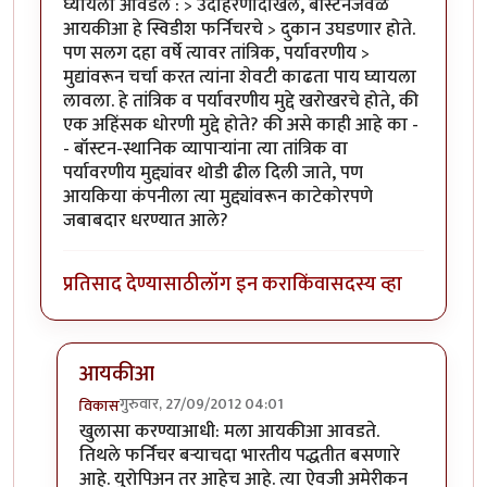
घ्यायला आवडेल : > उदाहरणादाखल, बॉस्टनजवळ
आयकीआ हे स्विडीश फर्निचरचे > दुकान उघडणार होते.
पण सलग दहा वर्षे त्यावर तांत्रिक, पर्यावरणीय >
मुद्यांवरून चर्चा करत त्यांना शेवटी काढता पाय घ्यायला
लावला. हे तांत्रिक व पर्यावरणीय मुद्दे खरोखरचे होते, की
एक अहिंसक धोरणी मुद्दे होते? की असे काही आहे का -
- बॉस्टन-स्थानिक व्यापार्‍यांना त्या तांत्रिक वा
पर्यावरणीय मुद्द्यांवर थोडी ढील दिली जाते, पण
आयकिया कंपनीला त्या मुद्द्यांवरून काटेकोरपणे
जबाबदार धरण्यात आले?
प्रतिसाद देण्यासाठी
लॉग इन करा
किंवा
सदस्य व्हा
आयकीआ
गुरुवार, 27/09/2012 04:01
विकास
In reply to
चांगला लेख
by
धनंजय
खुलासा करण्याआधी: मला आयकीआ आवडते.
तिथले फर्निचर बर्‍याचदा भारतीय पद्धतीत बसणारे
आहे. युरोपिअन तर आहेच आहे. त्या ऐवजी अमेरीकन