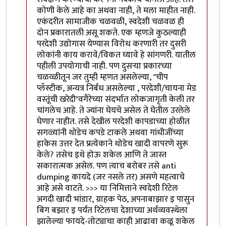
कोणी केले आहे का अथवा नाही, ते मला माहीत नाही.
एकंदरीत सामाजीक चळवळी, स्वदेशी चळवळ ही
दोन प्रकारातली असू शकते. एक म्हणजे कुठल्याही
परदेशी उद्योगास येण्यास विरोध करणारी तर दुसरी
लोकांनी काय करावे/विकत घ्यावे हे सांगणरी. यातील
पहीली उपयोगाची नाही. पण दुसर्‍या प्रकारच्या
चळव्ळीतून जर तुम्ही म्हणत असलेल्या, "चीप
प्लॅस्टीक, अन्यत्र निर्बंध असलेल्या , परदेशी/चायना मेड
वस्तूंची खरेदी"वगैरेच्या संदर्भात लोकजागृती केली तर
चांगलेच आहे. ते ज्यांना घेयचे असेल ते घेतील उरलेले
घेणार नाहीत. तसे देखील परदेशी कापडाच्या होळीत
सगळ्यांनी थोडेच कपडे टाकले अथवा गांधीजींच्या
हाकेस उत्तर देत प्रत्येकाने थोडेच खादी वापरणे सुरू
केले? तसेच इथे होऊ शकेल आणि ते जास्त
सकारात्मक असेल. पण त्याच बरोबर तसे anti
dumping कायदे (जर नसले तर) असणे महत्वाचे
आहे असे वाटते. >>> या निमित्ताने स्वदेशी रिटेल
अगदी खादी भांडार, ग्राहक पेठ, अपनाबाझार इ पासुन
बिग बझार इ पर्यंत रिटेलचा देशाच्या अर्थव्यवस्थेला
झालेल्या फायदे-तोट्याचा काही आढावा कळू शकेल