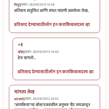
बुधवार, 26/09/2012 13:59
पिंगू
अतिशय संतुलित आणि संयत मांडणी असलेला लेख..
प्रतिसाद देण्यासाठी
लॉग इन करा
किंवा
सदस्य व्हा
+१
बुधवार, 26/09/2012 14:03
गवि
In reply to
अतिशय संतुलित आणि संयत मांडणी
by
पिंगू
हेच म्हणतो...
प्रतिसाद देण्यासाठी
लॉग इन करा
किंवा
सदस्य व्हा
चांगला लेख
बुधवार, 26/09/2012 23:02
धनंजय
"आयकिया"चा बॉस्टनजवळील अनुभव नीट समजावून