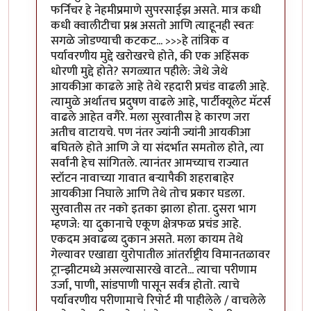
फर्निचर हे नेहमीप्रमाणे सुपरसाईझ असते. मात्र कधी
कधी क्वालीटीचा प्रश्न असतो आणि त्याहूनही स्वतः
सगळे जोडण्याची कटकट... >>>हे तांत्रिक व
पर्यावरणीय मुद्दे खरोखरचे होते, की एक अहिंसक
धोरणी मुद्दे होते? सगळ्यात पहीले: जेथे जेथे
आयकीआ काढले आहे तेथे रहदारी प्रचंड वाढली आहे.
त्यामुळे अर्थातच प्रदुषण वाढले आहे, पार्टीक्यूलेट मॅटर्स
वाढले आहेत वगैरे. मला सुरवातीस हे कारण जरा
अतीच वाटायचे. पण नंतर ज्यांनी ज्यांनी आयकीआ
बघितले होते आणि जे या संदर्भात समतोल होते, त्या
सर्वांनी हेच सांगितले. त्यानंतर आमच्याच राज्यात
स्टॉटन नावाच्या गावात बर्‍यापैकी शहराबाहेर
आयकीआ निघाले आणि तेथे तोच प्रकार घडला.
सुरवातीस तर नको इतका झाला होता. दुसरा भाग
म्हणजे: या दुकानाचे एकूण क्षेत्रफळ प्रचंड आहे.
एकदम अवाढव्य दुकान असते. मला कायम तेथे
गेल्यावर एखाद्या युरोपातील आंतर्राष्ट्रीय विमानतळावर
ट्रान्झीटमध्ये असल्यासारखे वाटते... त्याचा परीणाम
उर्जा, पाणी, सांडपाणी पासून सर्वत्र होतो. त्याचे
पर्यावरणीय परीणामाचे रिपोर्ट मी पाहीलेले / वाचलेले