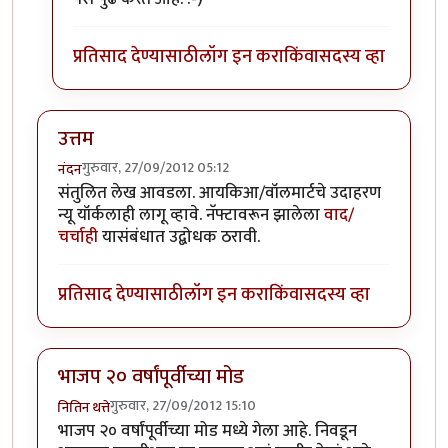
प्रतिसाद देण्यासाठी
लॉग इन करा
किंवा
सदस्य व्हा
उत्तम
गुरुवार, 27/09/2012 05:12
नंदन
संतुलित लेख आवडला. आयकिआ/वॉलमार्टचे उदाहरण
न्यू यॉर्कलाही लागू व्हावे. नॅफ्टावरून झालेला
वाद/
चर्चाही
यासंबंधात उद्बोधक ठरावी.
प्रतिसाद देण्यासाठी
लॉग इन करा
किंवा
सदस्य व्हा
भाजप २० वर्षांपूर्वीच्या मोड
गुरुवार, 27/09/2012 15:10
नितिन थत्ते
भाजप २० वर्षांपूर्वीच्या मोड मध्ये गेला आहे. निवडून