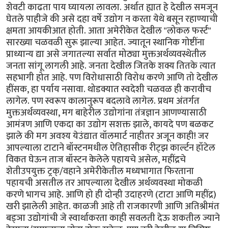
शेवटी काढता पाय घ्यायला लावला. अर्थात ह्यात हे देखील समजून
घेतले पाहीजे की असे दहा वर्षे उद्योग न करता येथे बसून रहाण्याची
क्षमता आयकीआत होती. आता अमेरीकेत देखील "लोकल फर्स्ट"
सारख्या चळवळी सुरू झाल्या आहेत. ज्यातून स्थानिक गोष्टींना
प्राध्यान्य द्या असे जगातल्या सर्वात मोठ्या मुक्तअर्थव्यवस्थेतील
जनता सांगू लागली आहे. जनता देखील जितके शक्य तितके त्यात
सहभागी होत आहे. पण विरोधासाठी विरोध करणे आणि तो देखील
हींसक, हा पर्याय नसावा. थोडक्यात स्वदेशी चळवळ ही करावीच
लागेल. पण स्वरूप कालानुरूप बदलावे लागेल. प्रथम अंतर्गत
मुक्तअर्थव्यवस्था, मग बाहेरील उद्योगांना तंत्रज्ञान आणण्यासाठी
आमंत्रण आणि एकदा का उद्योग सशक्त झाले, कायदे पण बळकट
झाले की मग अवश्य येउंद्यात वॉलमार्ट नाहीतर अजून काही! जर
आपल्याला टाटाने बॉस्टनमधील ऐतिहासीक रीट्झ कार्ल्टन हॉटेल
विकत घेऊन ताज बॉस्टन केलेले पहायचे असेल, महींद्रचे
शेतीउपयुक्त ट्रक्/वहाने अमेरीकेतील मध्यभागात फिरताना
पहायची असतील तर आपल्याला देखील अर्थव्यवस्था मोकळी
करणे भागच आहे. आणि हो ही दोन्ही उदाहरणे (टाटा आणि महींद्र)
खरी झालेली आहेत. काळजी आहे ती राजकारणी आणि अतिश्रीमंत
बड्ञा उद्योगांची जे स्वार्थाकरता काही सवलती देऊ शकतील ज्याने