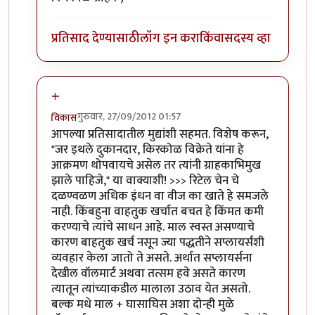
प्रतिसाद देण्यासाठी
लॉग इन करा
किंवा
सदस्य व्हा
+
गुरुवार, 27/09/2012 01:57
विकास
In reply to
जनजागृती
by
सर्वसाक्षी
आपल्या प्रतिसादातील मुद्यांशी सहमत. विशेष करून,
"जर इथले दुकानदार, किरकोळ विक्रेते यांना हे
आक्रमण थोपवायचे असेल तर त्यांनी ग्राहकाभिमुख
झाले पाहिजे," या वाक्याशी! >>> रिटेल चेन चे
दळण्वळण अधिक इंधन वा वीज का खाते हे समजले
नाही. किंबहुना वाहतुक खर्चात बचत हे किंमत कमी
करण्याचे त्यांचे साधन आहे. माल स्वस्त असण्याचे
कारण बाहतुक खर्च नसून ज्या पद्धतीने सप्लायर्सशी
व्यवहार केला जातो ते असते. अर्थात सप्लायर्सना
देखील वॉलमार्ट अथवा तत्सम हवे असते कारण
त्यातून त्यांच्याकडील मालाला उठाव येत असतो.
बल्क मधे माल + घासाघिस अशा दोन्ही मुळे