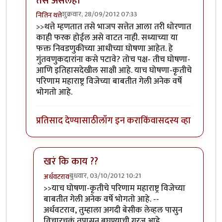
तसे असेलही
शुक्रवार, 28/09/2012 07:33
नितिन थत्ते
In reply to
लेख आवडला.
by
पैसा
>>थत्ते म्हणतात तसे भाजप सत्तेत आला तरी धोरणात
काही फरक होईल असे वाटत नाही. सध्याच्या या
फक्त निवडणुकीच्या आधीच्या घोषणा आहेत. हे
गुंतवणुकदारांना कसे पटावे? तोच पक्ष- तीच घोषणा-
आणि इतिहासदेखील साक्षी आहे. याच घोषणा-कृतीचे
परिणाम महाराष्ट्र विजेच्या बाबतीत गेली अनेक वर्षे
भोगतो आहे.
प्रतिसाद देण्यासाठी
लॉग इन करा
किंवा
सदस्य व्हा
खरं कि काय ??
बुधवार, 03/10/2012 10:21
अर्धवटराव
In reply to
तसे असेलही
by
नितिन थत्ते
>>याच घोषणा-कृतीचे परिणाम महाराष्ट्र विजेच्या
बाबतीत गेली अनेक वर्षे भोगतो आहे. --
अर्धवटराव, तुम्हाला अगदी बेसीक लेव्हल पासुन
विचारचक्रं तपासुन बघण्याची गरज आहे...