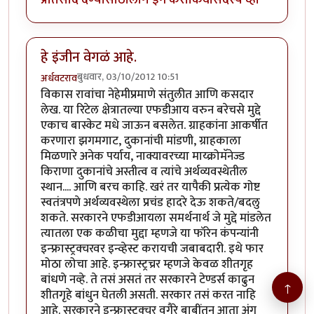
हे इंजीन वेगळं आहे.
बुधवार, 03/10/2012 10:51
अर्धवटराव
विकास रावांचा नेहेमीप्रमाणे संतुलीत आणि कसदार
लेख. या रिटेल क्षेत्रातल्या एफडीआय वरुन बरेचसे मुद्दे
एकाच बास्केट मधे जाऊन बसलेत. ग्राहकांना आकर्षीत
करणारा झगमगाट, दुकानांची मांडणी, ग्राहकाला
मिळणारे अनेक पर्याय, नाक्यावरच्या माय्क्रोमॅनेज्ड
किराणा दुकानांचे अस्तीत्व व त्यांचे अर्थव्यवस्थेतील
स्थान.... आणि बरच काहि. खरं तर यापैकी प्रत्येक गोष्ट
स्वतंत्रपणे अर्थव्यवस्थेला प्रचंड हादरे देऊ शकते/बदलु
शकते. सरकारने एफडीआयला समर्थनार्थ जे मुद्दे मांडलेत
त्यातला एक कळीचा मुद्दा म्हणजे या फॉरेन कंपन्यांनी
इन्फ्रास्ट्रक्चरवर इन्व्हेस्ट करायची जबाबदारी. इथे फार
मोठा लोचा आहे. इन्फ्रास्ट्रच्रर म्हणजे केवळ शीतगृह
बांधणे नव्हे. ते तसं असतं तर सरकारने टेण्डर्स काढुन
↑
शीतगृहे बांधुन घेतली असती. सरकार तसं करत नाहि
आहे. सरकारने इन्फ्रास्ट्क्चर वगैरे बाबींतुन आता अंग