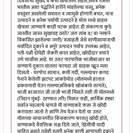
दिवसाची सुखद व कमी खर्चातली सहल,सर्वत्र नजरेत
भरतील अशा पद्धतिने हारीने मांडलेल्या वस्तू, अनेक
वस्तूंवर असलेली सवलत व त्यामुळे होणारी बचत, नाना
उत्पादने व अनेक पर्यायी उत्पादने हे मोल मध्ये ग्राहल
खेचला जाण्याचे काही घटक आहेत. ही संकल्पना कुठे
जास्तीत जास्त सुखावह ठरते? जरा लांब व/ वा नव्याने
विकसित झालेल्या नगरी/ वसाहती जेथे वाणीसामानाची
मर्यादित दुकाने व अपुरे उत्पादन पर्याय उपलब्ध आहेत,
पती-पत्नी दोघेही नोकरी करत आहेत, खरेदीदार वयाने
उणे चाळीस आहे. या उलट पारंपारीक भाजीबाजार वा
वाण्याचे दुकान यातला फायदा जो ग्राहक म्ह्णुन मला
दिसतो - घरपोच सामान, कमी गर्दी, गल्ल्यावर कगद
पेनाने केलेली झटपट आकडेमोड (मॉलमध्ये हातात
ढकलगाडी घेउन गल्ल्याअलिकडे खोळंबावे लागते),
भाजी बाजारात जी ताजी भाजी मिळते तशी ती मॉलमध्ये
(निदान मुंबई- ठाण्यात तरी) मिळत नाही, आर्थिक दृष्ट्या
सर्वात महत्वाचे म्हणजे मी वाण्याकडे फक्त जे खरेदी
करायला जातो ते आणि तेच घेऊन येतो या उलट
मॉलच्या मायानगरीत बिनाकारण फालतु खरेदी होते,
वाण्याकडे वैयक्तिक लक्ष दिले जाते, नेहेमीची यादी
माहित असते तसेही हल्ली अनेक वाणी आपापली दुकाने