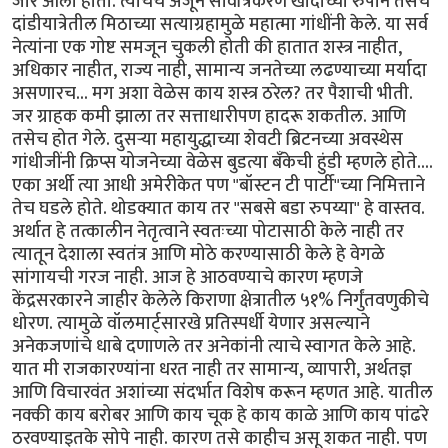
जोर आला होता. त्याचेच अजून सार्वत्रिकरण खादीच्या रुपाने तसेच
दांडीयात्रेतील मिठाच्या सत्याग्रहामुळे महात्मा गांधींनी केले. या सर्व
नेत्यांना एक गोष्ट समजून चुकली होती की हातात शस्त्र नाहीत,
अधिकार नाहीत, राज्य नाही, सामान्य जनतेच्या लढण्याच्या मर्यादा
असणारच... मग अशा वेळेस काय शस्त्र ठरेल? तर पैशाची भीती.
जर ग्राहक कमी झाला तर सत्ताधारीपण हादरू शकतील. आणि
तसेच होत गेले. दुसर्‍या महायुद्धाच्या शेवटी ब्रिटनच्या अवस्थेस
गांधीजींनी क्रिप्स योजनेच्या वेळेस बुडत्या बँकेची हुंडी म्हणले होते....
एका अर्थी त्या आधी अमेरीकेत पण "बॉस्टन टी पार्टी"च्या निमित्ताने
तेच घडले होते. थोडक्यात काय तर "सबसे बडा रुपय्या" हे वास्तव.
अर्थात हे तत्कालीन नेतृत्वाने स्वतःच्या पोटासाठी केले नाही तर
त्यातून देशाला स्वतंत्र आणि मोठे करण्यासाठी केले हे वेगळे
सांगायची गरज नाही. आज हे आठवण्याचे कारण म्हणजे
केंद्रसरकारने जाहीर केलेले किराणा क्षेत्रातील ५१% निर्गुंतवणुकीचे
धोरण. त्यामुळे वॉलमार्ट्सारखे प्रतिस्पर्धी येणार असल्याने
अनेकजणांचे धाबे दणाणले तर अनेकांनी त्याचे स्वागत केले आहे.
यात मी राजकारण्यांना धरत नाही तर सामान्य, व्यापारी, अर्थतज्ञ
आणि विचारवंत अशांच्या संदर्भात विशेष करून म्हणत आहे. यातील
नक्की काय बरोबर आणि काय चूक हे काय काळे आणि काय पांढरे
ठरवण्याइतके सोपे नाही. कारण तसे काहीच असू शकत नाही. पण