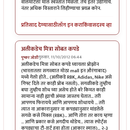
वॉलमार्टला माल स्वस्तात मिळतो. तेच इतर उद्योगांचे.
नंतर अधिक विस्ताराने लिहीण्याचा प्रयत्न करेन.
प्रतिसाद देण्यासाठी
लॉग इन करा
किंवा
सदस्य व्हा
अलीकडेच मित्रा सोबत कपडे
गुरुवार, 11/10/2012 06:44
पुष्कर जोशी
In reply to
जनजागृती
by
सर्वसाक्षी
अलीकडेच मित्रा सोबत कपडे घ्यायला प्रोझोन
(भारतातला सगळ्यात मोठा mall इन औरंगाबाद)
मध्ये गेलो होते... (अलीकडे RBK, Adidas, Nike असे
गिफ्ट दिले तर काही प्रोब नसतो).. सगळीकडे तुम्हीच
बघा तुम्हीच शोध घ्या असेच होते बरे किमत काही
सामान्य नाही ह्याची अंमळ जास्तच घेतात... तरी
आपणच फिरायचे आणि आपणच शोधायचे ... तरी
त्यात ना आकारानुसार ना कपड्यानुसार मांडलेले
सगळे कसे मिक्स (RBK)... आणि तोरा तर काय म्हणा
... आणि प्रकार कसे अगदीच थोडेच... त्यास स्पोर्ट्स
कपड्याचा टी-शर्ट हवा होता (आकार स्माल)... २-३