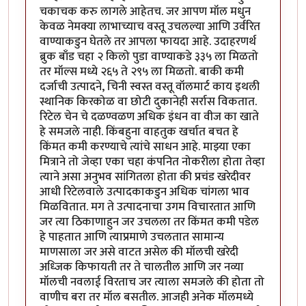
चकाचक करु लागले आहेतच. जर आपण मॉल मधुन
केवळ नेमक्या लाभाच्याच वस्तू उचलल्या आणि उर्वरित
वाण्याकडुन घेतले तर आपला फायदा आहे. उदाहरणर्थ
ब्रुक बाँड चहा २ किलो पुडा वाण्याकडे ३३५ ला मिळतो
तर मॉल्स मध्ये २६५ ते २९५ ला मिळतो. बाकी कमी
दर्जाची उत्पादने, चिनी स्वस्त वस्तू वॉलमार्ट काय इथली
स्थानिक किरकोळ वा छोटी दुकानेही सर्रास विकतात.
रिटेल चेन चे दळण्वळण अधिक इंधन वा वीज का खाते
हे समजले नाही. किंबहुना वाहतुक खर्चात बचत हे
किंमत कमी करण्याचे त्यांचे साधन आहे. माझ्या एका
मित्राने तो जेव्हा एका चहा कंपनित नोकरीला होता तेव्हा
त्याने असा अनुभव सांगितला होता की प्रचंड खरेदीवर
आधी रिटेलवाले उत्पादकाकडुन अधिक चांगला भाव
मिळवितात. मग ते उत्पादनाचा उगम विचारतात आणि
जर त्या ठिकाणाहुन जर उचलला तर किंमत कमी पडेल
हे पाहतात आणि त्याप्रमाणे उचलतात सामान्य
माणसाला जर असे वाटत असेल की मॉलची खरेदी
अध्जिक किफायती तर ते चालतील आणि जर नव्या
मॉलची नवलाई विरताच जर त्याला समजले की होता तो
वाणीच बरा तर मॉल बसतील. आजही अनेक मॉलमध्ये